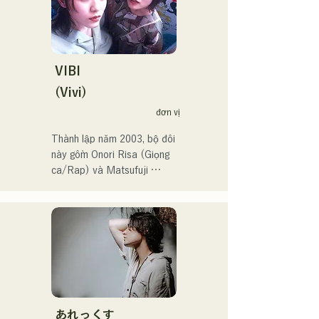
Họ có hơn 3,5 triệu lượt 
xem trên mạng xã hội và 
hơn 119.000 người theo 
dõi!

Họ cũng được chọn thể hiện 
VIBI
ca khúc chủ đề cho Giải vô 
(Vivi)
địch bóng chày trung học 
đơn vị
toàn Nhật Bản lần thứ 106 
vào năm 2024, đại diện cho 
Thành lập năm 2003, bộ đôi 
J:COM Fukuoka, Kumamoto 
này gồm Onori Risa (Giọng 
và Shimonoseki, khiến họ 
ca/Rap) và Matsufuji 
trở thành một nhóm nhạc 
Tomoe (Giọng ca). Những 
đáng chú ý.
bài hát của họ, kết hợp 
những thông điệp giản dị 
nhưng mạnh mẽ trong một 
thế giới quan nhẹ nhàng và 
giọng hát ấm áp nhưng đầy 
nội lực, nhẹ nhàng chạm đến 
trái tim người nghe.

あれっくす