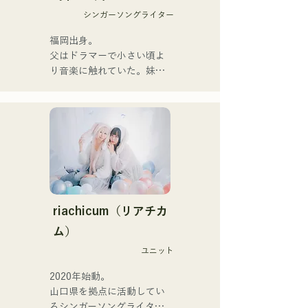
Họ chính thức bắt đầu hoạt 
シンガーソングライター
động với việc phát hành đĩa 
đơn đầu tiên, "Zatsuni 
福岡出身。

Tamede," vào ngày 23 
父はドラマーで小さい頃よ
tháng 1 năm 2025.

り音楽に触れていた。妹
Họ thể hiện âm nhạc của 
Pauletteもシンガーとして
mình qua nhiều hình thức, 
活躍中。

bao gồm acoustic, track và 
家族で音楽を楽しむミュー
band mixing.

ジックファミリー。

10代後半にアメリカへ4年
Họ được hỗ trợ trong các 
半留学。

bản thu âm và biểu diễn 
現在はLOVE FMの"music 
trực tiếp bởi CHOYO 
×serendipity"でラジオDJを
(Keyboard/Guitar) của 
務める。

riachicum（リアチカ
Zigzaguzu, Taisei (Trống) 
またアーティストの傍、モ
ム）
trước đây của meow, Yuya 
デルやタレントとしても活
Suehiro (Guitar) của the 
ユニット
躍中。世界的有名なオーデ
perfect me, và S0. (Banus) 
ィション番組「ブリテンズ
2020年始動。

của xanadoo.

ゴットタレント」で日本人
山口県を拠点に活動してい
の芸人史上初のゴールデン
るシンガーソングライター