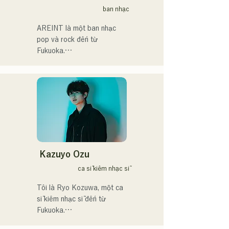
式様々な分野で活動。

ban nhạc
英語も日本語も対応可能で
AREINT là một ban nhạc 
す。

pop và rock đến từ 
アーティストの日本人父と
Fukuoka.

アメリカ人母から生まれた
Giọng hát mạnh mẽ của Vo. 
サラブレッド。
Sakura, kết hợp với giọng 
hát mạnh mẽ, trẻ trung và 
độc đáo của tay bass 
SEIYA và tay trống SHO, 
tạo nên một âm thanh rock 
bắt tai nhưng quen thuộc, 
mang đậm dấu ấn riêng của 
AREINT.

Kazuyo Ozu
Ca khúc "Remember Me" 
ca sĩ kiêm nhạc sĩ
của họ đã được chọn làm 
nhạc nền mở đầu cho 
Tôi là Ryo Kozuwa, một ca 
chương trình "KBC Radio 
sĩ kiêm nhạc sĩ đến từ 
Hawks Live 2024".
Fukuoka.
