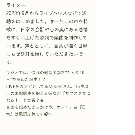
ライター。
2023年9月からライブハウスなどで活
動をはじめました。唯一無二の声を特
徴に、日常の会話や心の奥にある感情
をすくい上げた歌詞で楽曲を制作して
います。声とともに、言葉が描く世界
にもぜひ耳を傾けていただきたいで
す。
ラジオでは、憧れの軽音楽部を“たった10
日”で辞めた理由！？
LIVEをガンガンしてるMiKiHoさん、15曲以
上の未配信曲を抱える彼女が「サブスク女に
なる！」と宣言？🔥
音楽を始めたきっかけや、オンエア曲『日
常』は歌詞必聴です🎧✨