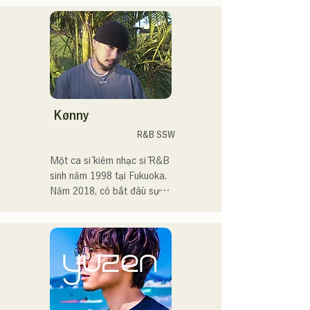
Hiện tại, tôi chủ yếu hoạt 
động ở Tokyo, biểu diễn 
trên đường phố, trên TikTok 
và tại các sự kiện!

Tôi yêu âm nhạc từ khi còn 
nhỏ.

Kønny
Sau khi vào trung học, tôi 
R&B SSW
bắt đầu hát trước mọi người 
và quyết định trở thành ca 
Một ca sĩ kiêm nhạc sĩ R&B 
sĩ.

sinh năm 1998 tại Fukuoka.

Năm 2018, cô bắt đầu sự 
Tôi hy vọng sẽ tạo ra âm 
nghiệp âm nhạc, chủ yếu tại 
nhạc kết nối với tất cả mọi 
Fukuoka, với nghệ danh 
người.

Tam là MAVRIQ (trước đây 
là MELTY LOUNGE).

・Giải thưởng lớn của 
Năm 2022, cô bắt đầu hoạt 
CampusCollection 2022

động solo với nghệ danh 
・Bài hát gốc "Pudding" 
Kønny.

của tôi sẽ được sử dụng 