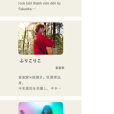
rock bốn thành viên đến từ 
Fukuoka.

Ban nhạc đổi tên từ 
albatross thành Neon Trip 
vào tháng 11 năm 2023.

Tinh hoa nhạc pop rock 
được thổi hồn vào những ca 
khúc hoài niệm, do giọng ca 
kiêm nghệ sĩ guitar Yuma 
ふりこりこ
Kamiya thể hiện. Giai điệu 
音楽家
và ca từ, đôi khi nhẹ nhàng, 
đôi khi mãnh liệt, kết hợp 
音楽家✕絵描き。佐賀県出
với nguồn gốc âm nhạc đa 
身。

dạng của các thành viên, đã 
今年高校を卒業し、ギター
tạo nên một dòng nhạc đa 
や民族楽器、日用品などを
dạng, và họ hoạt động dưới 
用いた、独自の音楽制作を
cái tên "Reiwa Kayo Rock".
行う傍ら、大胆な色彩感覚
を活かしたアート制作に励