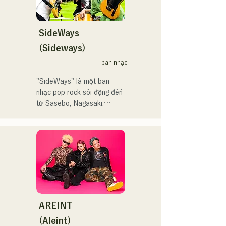
 コンセプトは、「等身大の
Hannibal Halloween Music 
ままで。僕とあなたのため
Festival ,sunset live2019、
の音楽を。」気持ちが落ち
SideWays
鷹祭Summer Boostイベン
込んだ時や、心が沈んでし
トステージにも出演。MCと
(Sideways)
まう時こそ聴いてほしい。

してはRugby World 
ban nhạc
自分自身も迷いや葛藤を抱
cup2019 Public viewing、競
える瞬間があるからこそ、
輪日本一ダービーの場内ア
"SideWays" là một ban 
作り物ではなく、ありのま
ナウンス、ラグビー女子日
nhạc pop rock sôi động đến 
まの感情や言葉をそのまま
本代表世界大会スタジアム
từ Sasebo, Nagasaki.

音楽にしている。

DJ、プレアデスカップ
2023(ダンスイベント）、
Tháng 12 năm ngoái, họ đã 
2024年10月より音楽活動を
滑走屋場内アナウンス、ク
phát hành EP mới "Yume 
開始。

リスマスアドベント、イス
Sen'ya" và bắt đầu chuyến 
福岡を中心にブッキングラ
ラデサルサ、福岡ウィニン
lưu diễn toàn quốc.

イブや路上ライブなど精力
グスピリッツのスタジアム
的に活動を行っている。

DJ、金鷲旗、山笠関連イベ
Hãy cùng thưởng thức 
2025年11月22日にはファー
ント、地域イベント、
những bài hát vui nhộn 
ストワンマンライブを開
Ramen Tech2025(global 
nhưng cũng có phần u sầu 
AREINT
催。
summit)、福岡市武道館オー
của họ dựa trên tiểu thuyết!
(Aleint)
プニング記念イベント,結婚