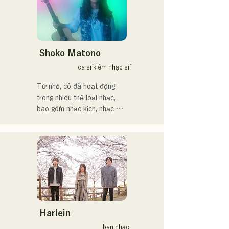
む。枠に収まりきれないマ
ルチな表現スタイルを確立
するため、日々探求を続け
ている。現在はSNSを中心
に、自身の表現を発信中。
Shoko Matono
ca sĩ kiêm nhạc sĩ
Từ nhỏ, cô đã hoạt động 
trong nhiều thể loại nhạc, 
bao gồm nhạc kịch, nhạc 
jazz và nhạc phúc âm, và ra 
mắt công chúng vào năm 
2011.

Cô đã xuất hiện trên nhiều 
phương tiện truyền thông, 
chủ yếu tại quê nhà 
Fukuoka và Kyushu, và cũng 
tham gia vào nhiều bài hát 
và phim quảng cáo của các 
Harlein
công ty.

ban nhạc