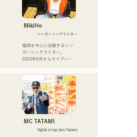
sự nghiệp biểu diễn ở nhiều 
Cô phát hành đĩa đơn đầu 
thể loại khác nhau, bao gồm 
tiên, "ESPOIR," bài hát chủ 
jazz, Latin và pop, trong 
đề chính thức của Tour de 
các ban nhạc thường xuyên 
MikiHo
Kyushu 2025, vào ngày 2 
tại các vũ trường và hộp 
シンガーソングライター
tháng 7 năm 2025.

đêm.

福岡を中心に活動するシン
Đối với đĩa đơn thứ hai, 
Hiện tại, anh là giảng viên 
ガーソングライター。

"YUMEIRO," cô lần đầu tiên 
dạy saxophone Yamaha cho 
2023年9月からライブハウ
viết lời bài hát, thể hiện ý 
nhiều lứa tuổi, đồng thời 
スなどで活動をはじめまし
nghĩa sâu sắc đằng sau 
biểu diễn tại nhiều sự kiện 
た。唯一無二の声を特徴
quyết định tốt nghiệp khi 
và chương trình biểu diễn 
に、日常の会話や心の奥に
vẫn còn là thành viên của 
trực tiếp, chủ yếu ở 
ある感情をすくい上げた歌
nhóm.
Fukuoka.

詞で楽曲を制作していま
す。声とともに、言葉が描
Các buổi biểu diễn chính:

く世界にもぜひ耳を傾けて
いただきたいです。
Biểu diễn trong "The 
MC TATAMI
Shake", một ban nhạc với 
Nghệ sĩ rap làm Tatami
trưởng nhóm Checkers Toru 