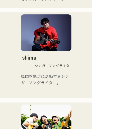
[ĐĨA ĐƠN MỚI]

ブザーを獲得し、その後ス
のRiSE(山本莉晴)とトラッ
Bài hát mới của họ, "The 
ペインのゴットタレントで
クメイカーのNOPEによる
World is Love," sẽ được 
もゴールデンブザーを獲得
ユニット

phát hành vào ngày 25 
した、ノボせもんなべの応
コロナ禍に入り、音楽で山
tháng 6 năm 2025.
援歌「ゴールデンブザー」
口県を盛り上げたいという
や、アメリカ留学時代の心
思いからユニットを始動。

友とコライトした本格的カ
当初は動画配信サイトでの
ントリーソング「Life Goes 
活動のみだったが、2020年
On」もバズり中！

12月より、山口県の地元イ
shima
それらの楽曲を揃えた自身
ベントやライブハウスでの
初のフルアルバム「ONE 
シンガーソングライター
ライブ活動を始める。

BIG FAMILY」を
地元音楽イベントやライブ
福岡を拠点に活動するシン
2025.12.31にリリースし、
ハウスを中心にパフォーマ
ガーソングライター。

iTunesカントリーアルバム
ンスをしている。
で初登場5位、その後3位を
アコースティックギターの
獲得。

弾き語りスタイルで、ロッ
日本テレビ「笑ってこらえ
クティストの力強さとバラ
て」、FBS「福岡く
ードの繊細さを併せ持つ楽
ん。」、「発見らくちゃ
曲を届けている。

く！」やFUKUOKA 
STREET PARTY、