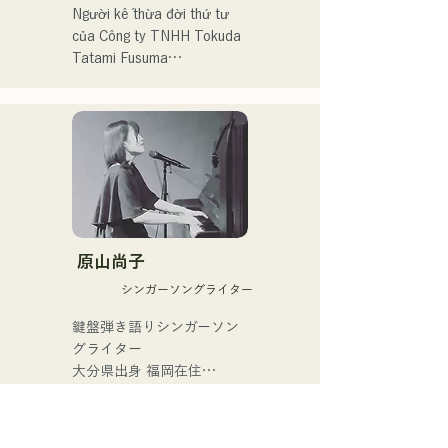
Takeuchi (gr).

Người kế thừa đời thứ tư 
của Công ty TNHH Tokuda 
Kết hợp biểu diễn trực tiếp 
Tatami Fusuma

với nghệ sĩ piano Latin tiên 
phong Ken Morimura (pf).

Để gìn giữ văn hóa tatami 
cho thế hệ mai sau,

Biểu diễn trong ban nhạc 
anh tập trung vào cả giá trị 
của riêng mình, "Latin 
hữu hình lẫn vô hình, và hoạt 
Amigos".

động trong nhiều lĩnh vực, 
bao gồm cả rap và nghệ 
Ngoài việc biểu diễn tại nhà 
thuật, những lĩnh vực khác 
hàng trực tiếp Nakasu 
biệt so với các nghệ nhân 
原山尚子
"Oldies (trước đây là 
tatami truyền thống.

Hakata Kentos)", anh còn 
シンガーソングライター
tham gia nhiều chương trình 
Anh bắt đầu sự nghiệp vào 
鍵盤弾き語りシンガーソン
biểu diễn trực tiếp và sự 
năm 2011 và khám phá ra 
グライター

kiện khác nhau.
sức hấp dẫn cũng như 
大分県出身 福岡在住

những thách thức của 
福岡市内を中心にライブ活
tatami thông qua bài hát 
動を行っている。

"Aisare Tatami (2012)". 
人間の内側にある強さや弱