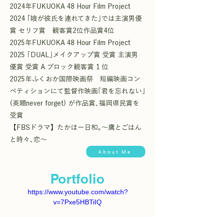
2024年FUKUOKA 48 Hour Film Project
2024 ｢娘が彼氏を連れてきた｣では主演男優
賞 セリフ賞 観客賞2位作品賞4位
2025年FUKUOKA 48 Hour Film Project
2025 ｢DUAL｣メイクアップ賞 受賞 主演男
優賞 受賞 A ブロック観客賞 1 位
2025年ふくおか国際映画祭 短編映画コン
ぺティションにて監督作映画｢君を忘れない｣
(英題never forget) が作品賞､福岡県民賞を
受賞
【FBSドラマ】たかほー日和｡～鷹とごはん
と時々､恋～
About Me
Portfolio
https://www.youtube.com/watch?
v=7Pxe5HBTiIQ