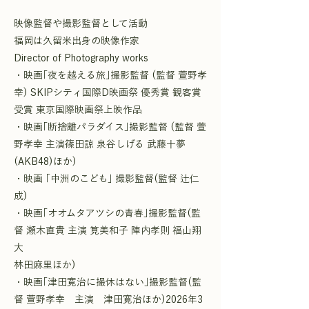
映像監督や撮影監督として活動
福岡は久留米出身の映像作家
Director of Photography works
・映画｢夜を越える旅｣撮影監督 (監督 萱野孝
幸) SKIPシティ国際D映画祭 優秀賞 観客賞
受賞 東京国際映画祭上映作品
・映画｢断捨離パラダイス｣撮影監督 (監督 萱
野孝幸 主演篠田諒 泉谷しげる 武藤十夢
(AKB48)ほか)
・映画 ｢中洲のこども｣ 撮影監督(監督 辻仁
成)
・映画｢オオムタアツシの青春｣撮影監督(監
督 瀬木直貴 主演 筧美和子 陣内孝則 福山翔
大
林田麻里ほか)
・映画｢津田寛治に撮休はない｣撮影監督(監
督 萱野孝幸 主演 津田寛治ほか)2026年3