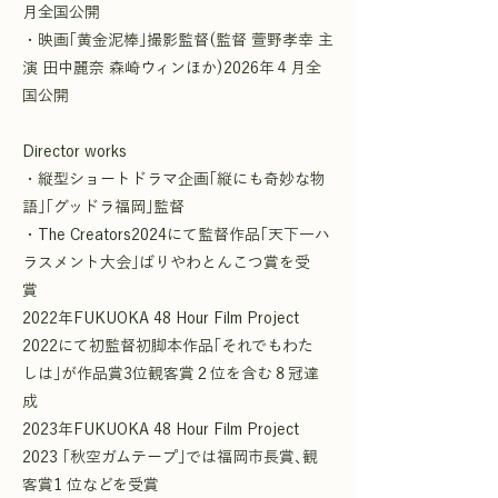
月全国公開
・映画｢黄金泥棒｣撮影監督(監督 萱野孝幸 主
演 田中麗奈 森崎ウィンほか)2026年４月全
国公開
Director works
・縦型ショートドラマ企画｢縦にも奇妙な物
語｣｢グッドラ福岡｣監督
・The Creators2024にて監督作品｢天下一ハ
ラスメント大会｣ばりやわとんこつ賞を受
賞
2022年FUKUOKA 48 Hour Film Project
2022にて初監督初脚本作品｢それでもわた
しは｣が作品賞3位観客賞２位を含む８冠達
成
2023年FUKUOKA 48 Hour Film Project
2023 ｢秋空ガムテープ｣では福岡市長賞､観
客賞1 位などを受賞