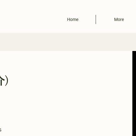
Home
More
介)
s