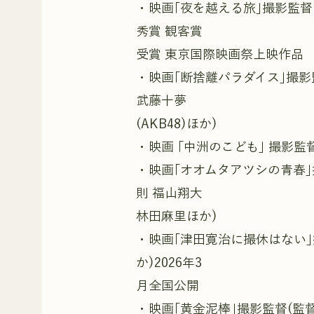
・映画｢夜を越える旅｣撮影監督 (
秀賞 観客賞
受賞 東京国際映画祭上映作品
・映画｢断捨離パラダイス｣撮影監
武藤十夢
(AKB48)ほか)
・映画 ｢中洲のこども｣ 撮影監督
・映画｢オオムタアツシの青春｣撮
則 福山翔大
林田麻里ほか)
・映画｢津田寛治に撮休はない｣
か)2026年3
月全国公開
・映画｢黄金泥棒｣撮影監督(監督