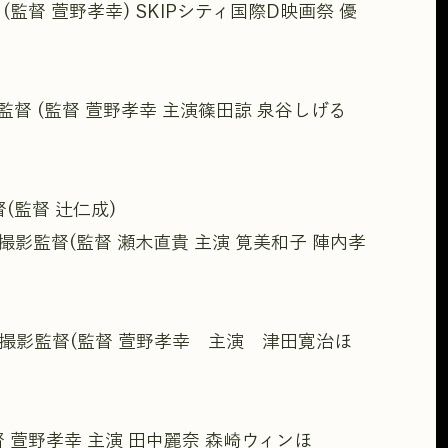
監督 萱野孝幸) SKIPシティ国際D映画祭 優
督 (監督 萱野孝幸 主演篠田諒 泉谷しげる
(監督 辻仁成)
影監督(監督 瀬木直貴 主演 筧美和子 陣内孝
撮影監督(監督 萱野孝幸 主演 津田寛治ほ
 萱野孝幸 主演 田中麗奈 森崎ウィンほ