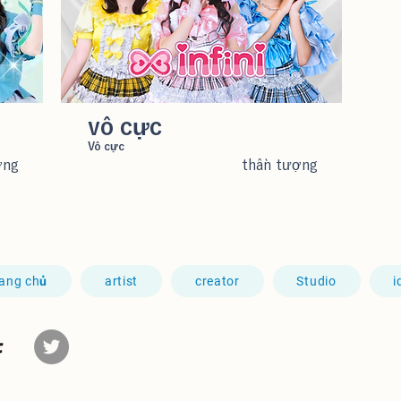
vô cực
Vô cực
ợng
thần tượng
rang chủ
artist
creator
Studio
i