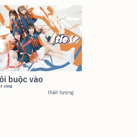
ôi buộc vào
t căng
thần tượng