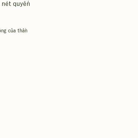
 nét quyến
ộng của thần