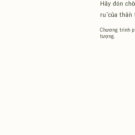
Hãy đón chờ
rũ của thần 
Chương trình ph
tượng.