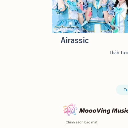
Airassic
thần tư
T
Chính sách bảo mật