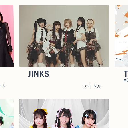
JINKS
T
Mắ
ット
アイドル