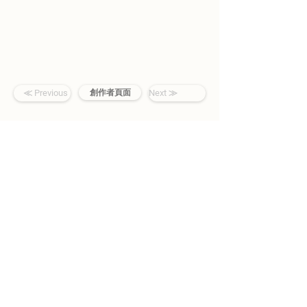
≪ Previous
創作者頁面
Next ≫
SO9029(宗 大介)
映像作家
理查
音樂錄影帶創作者