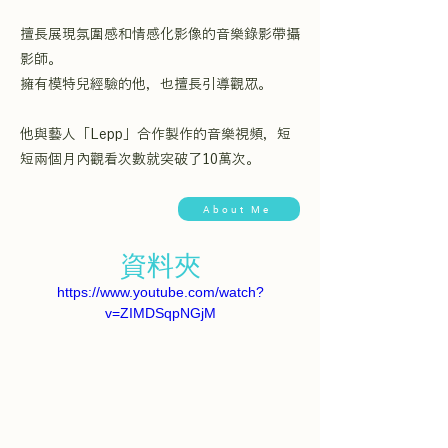
擅長展現氛圍感和情感化影像的音樂錄影帶攝
影師。
擁有模特兒經驗的他，也擅長引導觀眾。
他與藝人「Lepp」合作製作的音樂視頻，短
短兩個月內觀看次數就突破了10萬次。
About Me
資料夾
https://www.youtube.com/watch?
v=ZIMDSqpNGjM