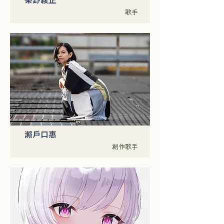
秦野綾正
歌手
瀨戶口惠
創作歌手