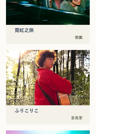
霓虹之旅
樂團
ふりこりこ
音楽家