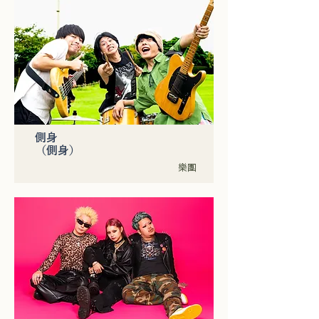
側身
（側身）
樂團