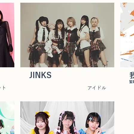
JINKS
緊
ット
アイドル