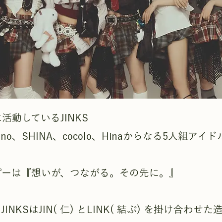
活動しているJINKS
hono、SHINA、cocolo、Hinaからなる5人組ア
ピーは『想いが、つながる。その先に。』
INKSはJIN( 仁) とLINK( 結ぶ) を掛け合わせた