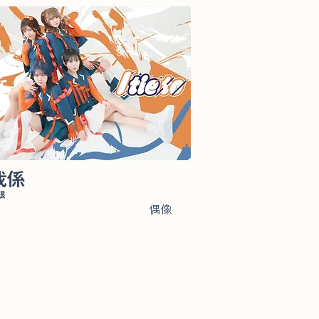
我係
眼
偶像