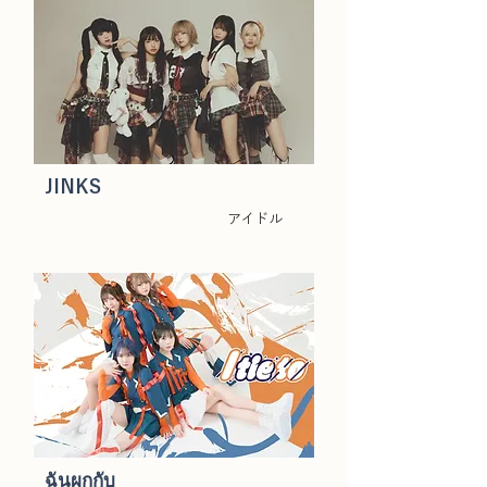
JINKS
アイドル
ฉันผูกกับ