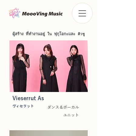
ผู้สร้าง
ที่ทำงานอยู่
ใน
ฟุกุโอกะและ
คิวชู
Vieserrut As
ヴィセラット
ダンス＆ボーカル
ユニット