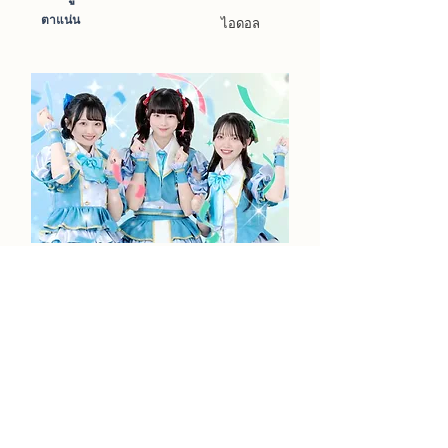
ตาแน่น
ไอดอล
แอร์ราสสิค
ไอดอล