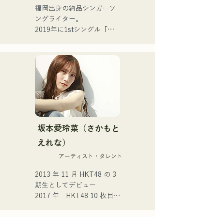
他に類を見ない独自のグル
福岡出身の納品シンガーソ
ーヴを奏でる。
ングライター。

2019年に1stシングル「東
京」、2022年に2ndシング
ル「teen」をリリース。

福岡市内のライブハウスや
SNSを中心に音楽活動を行
っている。

 日常の「ネツ」を歌う。

・音楽のルーツ

└中学1年の時、父親に勧め
坂本愛玲菜（さかもと
られアコースティックギタ
えれな）
ーを始める。

アーティスト・タレント
└難しさを考えずに取り組
み、始めて1ヶ月でライブハ
2013 年 11 月 HKT48 の 3 
ウスデビューを果たした。

期生としてデビュー 

2017 年　HKT48 10 枚目シ
・これまでの活動

ングル 「キスは待つしかな
└中学生の頃から福岡のラ