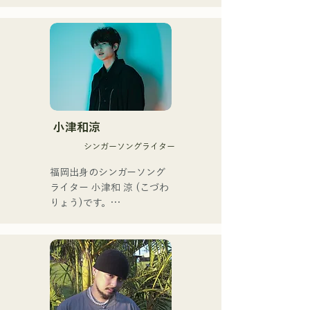
に、パワフルかつ、若さと
アメリカ人母から生まれた
└長崎県立大学佐世保校の
個性溢れるBa. SEIYA、Dr. 
サラブレッド。
軽音楽部で出会い結成。

SHOにより生み出される楽
曲は、キャッチーでどこか
・活動

馴染みのあるロックサウン
└2023年12月1日に3rd 
ドが特徴であり、独特な
EP『夢戦夜』をリリース。

AREINTサウンドを作り出
└EPを携え、卒論と並行し
している。 

ながら全国ツアー「せいの
「KBCラジオ ホークス中継
小津和涼
で叫ぼうツアー」を開催。

2024」のオープニングテー
シンガーソングライター
└ツアーファイナルは2月
マ曲に「Remember Me」
18日に地元長崎で、大学の
が採用された。

福岡出身のシンガーソング
同期バンドと主催イベント
ライター 小津和 涼 (こづわ 
として開催した。

サウンドハウスとTuneCore 
りょう)です。

Japanが主催するバンドコン
・活動方針

テストにおいて、2nd EPの
現在は東京を中心に路上ラ
└大学卒業後、メンバーは
タイトル曲「ONLY ONE」
イブ、TikTok配信、イベン
それぞれ就職するが、解散
が、785作品の応募の中か
トなどに出演しながら活動
はせず活動を継続。

ら優秀賞に選出された。 

しています！

└福岡を中間地点として集
まり、練習やライブを行
また2025年に開催された
幼少期から音楽が好きで
