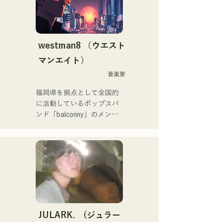
す。

メンバーそれぞれの

その他にも「ホロライブ」
個性的なアレンジで

NEGI☆Uへの楽曲提供、
曲を作り上げ

2022年末に発表の
希望を奏で、語るバンド
westman8 （ウエスト
holox「常夜リペイント」は
マンエイト）
200万再生を突破などメジ
ャーシーンへと活動の幅を
音楽家
広げている。

福岡県を拠点として全国的
に活動しているポップスバ
福岡スクールオブミュージ
ンド「balconny」のメンバ
ック&ダンス専門学校音楽
ーである西洋平が
プロデュース科講師も務め
「westman8」と名義を新
ていた。
たに2025年からソロプロジ
ェクトを始動。音楽生成AI
を活用した楽曲を制作し配
信している。

2025年2月にミニアルバム
を3作連続リリースし、1st
ミニアルバム「the City Pop 
JULARK. (ジュラー