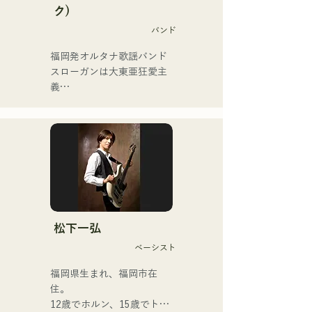
vol.1」に収録されている
ク)
「Gift」が「KBC MUSIC 
バンド
SPLASH」3月期のヘビーロ
ーテーションに選ばれる。

福岡発オルタナ歌謡バンド

2025年1月1日から始めた
スローガンは大東亜狂愛主
YouTubeチャンネル「バル
義

コニーTV」は3か月間で登
録者4万人を越え、今なお増
フロントマンを務めるキヨ
えている。

ハラの独自の世界観が垣間
バンドマン、音楽作家、企
見える歌詞と、前衛的かつ
業経営者、ラジオパーソナ
魅力的なサウンドが特徴
リティと様々な肩書きを持
つ異色のアーティスト。
松下一弘
ベーシスト
福岡県生まれ、福岡市在
住。

12歳でホルン、15歳でトラ