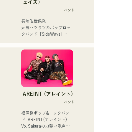
ェイズ）
まう時こそ聴いてほしい。

してはRugby World 
バンド
自分自身も迷いや葛藤を抱
cup2019 Public viewing、競
える瞬間があるからこそ、
輪日本一ダービーの場内ア
長崎佐世保発

作り物ではなく、ありのま
ナウンス、ラグビー女子日
元気ハツラツ系ポップロッ
まの感情や言葉をそのまま
本代表世界大会スタジアム
クバンド「SideWays」

音楽にしている。

DJ、プレアデスカップ
昨年12月に新EP「夢千夜」
2023(ダンスイベント）、
リリース&全国ツアーを敢
2024年10月より音楽活動を
滑走屋場内アナウンス、ク
行

開始。

リスマスアドベント、イス
小説を元にした楽しくどこ
福岡を中心にブッキングラ
ラデサルサ、福岡ウィニン
か哀愁のある楽曲に注
イブや路上ライブなど精力
グスピリッツのスタジアム
目！！

的に活動を行っている。

DJ、金鷲旗、山笠関連イベ
2025年11月22日にはファー
ント、地域イベント、
ストワンマンライブを開
Ramen Tech2025(global 
・バンド概要

AREINT (アレイント)
催。
summit)、福岡市武道館オー
└長崎県佐世保市を拠点と
バンド
プニング記念イベント,結婚
するスリーピースバンド。

式様々な分野で活動。

└メンバーはジュンイチロ
福岡発ポップ&ロックバン
英語も日本語も対応可能で
ウ（Vo）、梅田孝明
ド  AREINT(アレイント)

す。

（Ba）、杉本剛志（Dr）の
Vo. Sakuraの力強い歌声
アーティストの日本人父と
3名。
