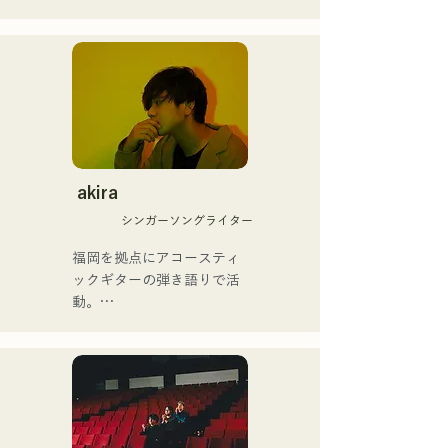
ンペットを経験。16歳、友
人とのロックバンド結成を
機にエレキベースを手にす
る。18歳、福岡コミュニケ
ーションアート専門学校へ
入学。卒業後、プロベーシ
ストとして活動を開始。

国内外のアーティストとラ
イブ・コンサート・学校コ
akira
ンサート・ツアー・イベン
シンガーソングライター
ト・パーティ・レコーディ
ング・制作・スクールレッ
福岡を拠点にアコースティ
スン・出張レッスン・プラ
ックギターの弾き語りで活
イベートレッスンなど。
動。

Youtubeには吹奏楽向け解
クリスチャンの家庭に生ま
説動画をアップ。

れ、幼少期より教会音楽や
近年では、動画制作編集・
ゴスペルに触れて育つ。

音声編集・ミキシングエン
中学二年生の夏休みにギタ
ジニア・ディレクター・プ
ーを弾き始め、同時に作詞
ロデューサーとしても活動
作曲もするようになった。
