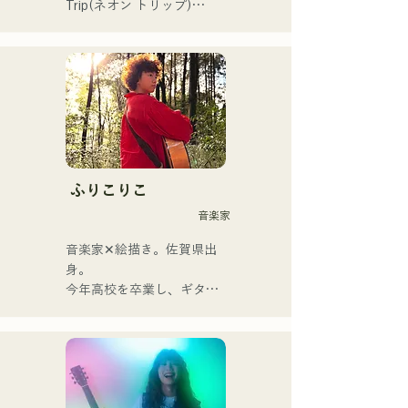
Trip(ネオン トリップ)

2023年11月よりalbatross
からNeon Tripに改名。

歌謡ロックのエッセンスが
Vo&Gt.神谷優馬の艶のある
歌声でノスタルジーを感じ
る楽曲に息づいている。
Vo&Gt.神谷優馬を中心に生
み出す、時に優しく、時に
ふりこりこ
激しさを伴うメロディと歌
音楽家
詞にメンバーの様々な音楽
ルーツが加わり幅広い楽曲
音楽家✕絵描き。佐賀県出
を生み出し、『令和歌謡ロ
身。

ック』を掲げ活動してい
今年高校を卒業し、ギター
る。
や民族楽器、日用品などを
用いた、独自の音楽制作を
行う傍ら、大胆な色彩感覚
を活かしたアート制作に励
む。枠に収まりきれないマ