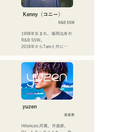
う。

MERGENZA JAPAN 2025に
高校に入ってから人前で歌
└DTM（デスクトップミュ
てドイツ大使館賞を受賞し
を歌うようになり歌手にな
Kønny（コニー）
ージック）を活用し、遠隔
東京で行われたドイツフェ
りたいと抱くようになりま
R&B SSW
での楽曲制作も行う。

スティバルに出演した。
した。

1人1人に寄り添う音楽を作
1998年生まれ、福岡出身の
・その他エピソード

っていきたいと思ってま
R&B SSW。

└ボーカルの上田は、費用
す。

2018年からTamと共に
節約とライブ後の打ち上げ
MAVRIQ(旧:MELTY 
参加のため、佐世保から福
 ・campuscollection2022グ
LOUNGE)として、福岡を中
岡まで原付で来たことがあ
ランプリ

心に音楽活動を開始。

る。

・オリジナル曲『プリン』
2022年からKønnyとして、
└KBCテレビ「お天気コン
が2024年KBCラジオオープ
ソロ名義でも活動を開始。

サート」でMVが放送された
ニング曲で採用される

幼少期から影響を受けてき
ことがきっかけで、熊本の
た90'sや00'sのR&Bミュー
高校生が福岡のライブに来
2024年12月24日に大丸パサ
ジックを取り込み、フレッ
てくれた。
ージュ広場で行われるチャ
シュなサウンドを追求して
yuzen
リティーミュージックソン
いる。甘い声と所々に見せ
音楽家
に出演。
るR&Bならではのコーラス
ワークが魅力。

Hifumi,inc.所属、作曲家、
洗練されたスタイルに注目