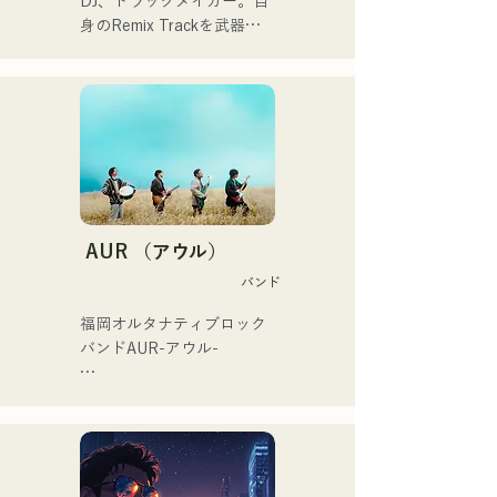
DJ、トラックメイカー。自
していただきたい。
身のRemix Trackを武器に
全国のパーティにDJ出演。
確かなDJスキルに裏打ちさ
れた現場力は高く評価され
ている。

出演歴「EDP lab 2017」
「Re:animation12」
「Porter Robinson JAPAN 
tour」「VIRTUAFREAK@
新木場AGEHA」等多数出演

AUR （アウル）
バンド
近年ではソングライティン
グ、リミックスワークを精
福岡オルタナティブロック
力的に行っており、
バンドAUR-アウル- 

VTuber「天輝おこめ」とフ
ューチャリングした「Life 
大切な人との出会い、別れ

Size feat.天輝おこめ」は
人生の孤独や迷い

iTunesエレクトロチャート1
それでも、絶えず歩み続け
位を記録。同曲はSpotify公
る

式プレイリスト入りも果た
という思いを歌詞に込め
