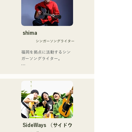
援歌「ゴールデンブザー」
口県を盛り上げたいという
や、アメリカ留学時代の心
思いからユニットを始動。

友とコライトした本格的カ
当初は動画配信サイトでの
ントリーソング「Life Goes 
活動のみだったが、2020年
On」もバズり中！

12月より、山口県の地元イ
shima
それらの楽曲を揃えた自身
ベントやライブハウスでの
初のフルアルバム「ONE 
シンガーソングライター
ライブ活動を始める。

BIG FAMILY」を
地元音楽イベントやライブ
福岡を拠点に活動するシン
2025.12.31にリリースし、
ハウスを中心にパフォーマ
ガーソングライター。

iTunesカントリーアルバム
ンスをしている。
で初登場5位、その後3位を
アコースティックギターの
獲得。

弾き語りスタイルで、ロッ
日本テレビ「笑ってこらえ
クティストの力強さとバラ
て」、FBS「福岡く
ードの繊細さを併せ持つ楽
ん。」、「発見らくちゃ
曲を届けている。

く！」やFUKUOKA 
STREET PARTY、
 コンセプトは、「等身大の
Hannibal Halloween Music 
ままで。僕とあなたのため
Festival ,sunset live2019、
の音楽を。」気持ちが落ち
SideWays （サイドウ
鷹祭Summer Boostイベン
込んだ時や、心が沈んでし
トステージにも出演。MCと