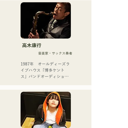
いのでしょうか？」 

イブハウスを中心に約10年
2021 年　14 枚目シングル 
間活動を継続。

「君とどこかへ行きたい」
選抜メンバーとして選出 

・実績と楽曲制作

2025 年 4 月に HKT48 を卒
└「くるめライブチャレン
業。 フリーでの活動とアー
ジ2021」で最優秀賞を受
ティスト活動を本格化。 

賞。

高木康行
└大分のアイドルグループ
ツールド九州 2025 公式イ
「パレット」に楽曲提供し
音楽家・サックス奏者
メージソングとなる 1st 
た経験を持つ。

SINGLE「ESPOIR」を 
1987年　オールディーズラ
└楽曲提供を機にDTMを始
2025.7.2にリリース

イブハウス「博多ケント
め、自身の制作にも意欲を
ス」バンドオーディション
見せている。
2nd SINGLE 「YUMEIRO」
を経て、19歳でプロミュー
では、

ジシャンとしての活動をス
自身初となる作詞を担当
タート。

し、 グループの在籍中から
以後、ダンスホール、ナイ
卒業を決意したタイミング
トクラブ等のレギュラーバ
で 意味をこめた内容を歌詞
ンドに於いてジャズ、ラテ
として表現した。
ン、ポップス等、様々なジ
ャンルの演奏キャリアを重