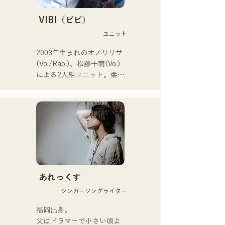
等学校野球選手権大会の

J:COM福岡•熊本•下関のテー
VIBI（ビビ）
マソングなどにも抜擢され
ユニット
今後が大注目のユニット。

2003年生まれのオノリリサ
2026年6月3日に新曲
(Vo./Rap.)、松藤十萌(Vo.)
「Hello say goodbye」を自
による2人組ユニット。柔ら
身初の全国流通盤でリリー
かな世界観の中にまっすぐ
ス！
で力強いメッセージを込め
た楽曲と、温かくも芯のあ
る歌声で、聴く人の心にそ
っと寄り添う楽曲を制作し
ている。

1stシングル「雑に畳んで」
を2025年1月23日にリリー
あれっくす
スし本格的に活動を開始。

シンガーソングライター
acostic編成、トラック編
成、バンド編成などさまざ
福岡出身。

まな形で音楽を表現する。

父はドラマーで小さい頃よ