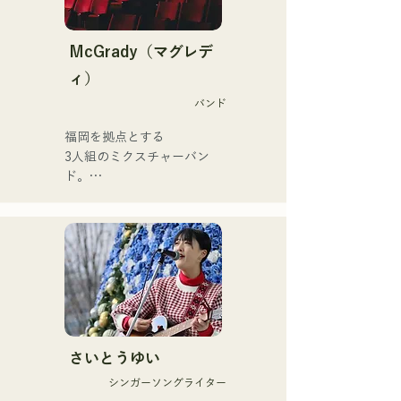
している。

17歳で公民館やカフェなど
での音楽活動を開始、現在
その音楽性は多ジャンルに
では県内外問わずライブハ
McGrady（マグレデ
および、クラシック・ロッ
ウスなどにも活動の場を広
ィ）
ク・ポップス・J-Pop・ラ
げている。

テン・ジャズ・ゴスペル・
バンド
誰にでもある心の動きを歌
R&B・フュージョン・ソウ
詞に乗せる力強い歌声が魅
福岡を拠点とする

ル・ファンク・吹奏楽・演
力のシンガーソングライタ
3人組のミクスチャーバン
歌・民族音楽など、様々な
ー。
ド。

スタイルの音楽を演奏す
日常生活の中で起こるさま
る。

ざまな「葛藤」に焦点を当
それらのスタイルや楽曲に
て、

合わせ、コントラバスとエ
”ありのままでいることの肯
レキベースを使い分けてい
定”をテーマにした歌詞を創
る。

り上げる。

R&Bに触発されたスモーキ
現在、福岡を中心に音楽活
ーな歌声と、

動をつづけるスタジオ･セッ
バックグラウンドの異なる
さいとうゆい
ションミュージシャンであ
メンバーが紡ぎだす

る。
シンガーソングライター
ジャンルを超えた演奏は、