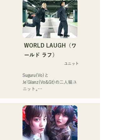
寄り添う歌詞、耳に残るギ
中。またSNSでの動画投
ターリフを意識し、聞く人
稿・配信の活動も行ってい
の心に刻まれるようなサウ
る。

ンドづくりを目指してい
る。
韓国のアイドルSTAYCのメ
ンバー、ユンさんが福岡旅
WORLD LAUGH（ワ
行をされていた際、清流公
園で行われていた「ファン
ールド ラフ）
マーケット」というイベン
ユニット
トでハルレインが歌唱を聴
き、ハルノウタがとてもよ
Suguru(Vo)と
い！と感想をいただきおす
Je’Glanz(Vo&Gt)の二人組ユ
すめした。
ニット｡

紅白歌合戦への出演を目標
に福岡・東京のW拠点で精
力的に活動中｡

SNS動画総再生数350万回
再生超え､ SNS総フォロワ
ー11.9万人突破！

また2024年第106回全国高