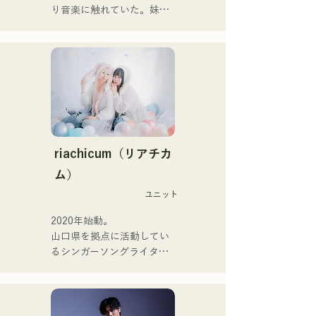
レコーディングやライブの
り音楽に触れていた。妹
サポートには、じぐざぐづ
Pauletteもシンガーとして
のCHOYO（Key. / Gt.)、元
活躍中。

meowの大晟（Dr.）、the 
家族で音楽を楽しむミュー
perfect meの末廣悠弥
ジックファミリー。

（Gt.）、xanadooのS0.
10代後半にアメリカへ4年
（Ba.）を迎え、活動を行
半留学。

う。

現在はLOVE FMの"music 
×serendipity"でラジオDJを
【NEW SINGLE】 

務める。

riachicum（リアチカ
2025年6月25日に新曲「世
またアーティストの傍、モ
ム）
界は愛なんだ」をリリー
デルやタレントとしても活
ス。
ユニット
躍中。世界的有名なオーデ
ィション番組「ブリテンズ
2020年始動。

ゴットタレント」で日本人
山口県を拠点に活動してい
の芸人史上初のゴールデン
るシンガーソングライター
ブザーを獲得し、その後ス
のRiSE(山本莉晴)とトラッ
ペインのゴットタレントで
クメイカーのNOPEによる
もゴールデンブザーを獲得
ユニット

した、ノボせもんなべの応
コロナ禍に入り、音楽で山