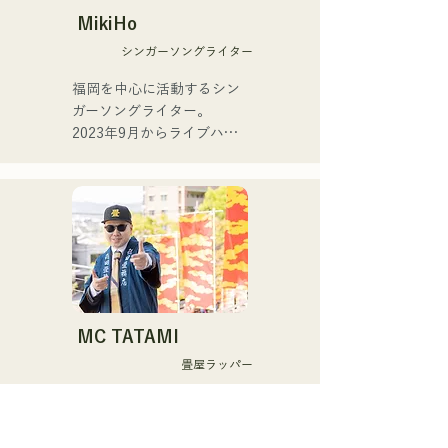
ねる。

MikiHo
現在は、ヤマハサックス講
シンガーソングライター
師として幅広い年齢層を対
象にした演奏指導も行いつ
福岡を中心に活動するシン
つ、福岡を中心にライブ、
ガーソングライター。

イベント演奏など様々な演
2023年9月からライブハウ
奏活動を展開中。

スなどで活動をはじめまし
た。唯一無二の声を特徴
主な演奏活動

に、日常の会話や心の奥に
チェッカーズリーダー武内
ある感情をすくい上げた歌
享(Gr)氏とのバンド「The 
詞で楽曲を制作していま
Shake」での活動

す。声とともに、言葉が描
ラテンピアノの第一人者、
く世界にもぜひ耳を傾けて
森村献(Pf)氏とのジョイン
いただきたいです。
トライブ活動

MC TATAMI
自己のリーダーバンド
畳屋ラッパー
「Latin Amigos」でのライ
ブ活動

株式会社徳田畳襖店の4代目
中洲のライブレストラン
後継者。

「オールディーズ(旧博多ケ