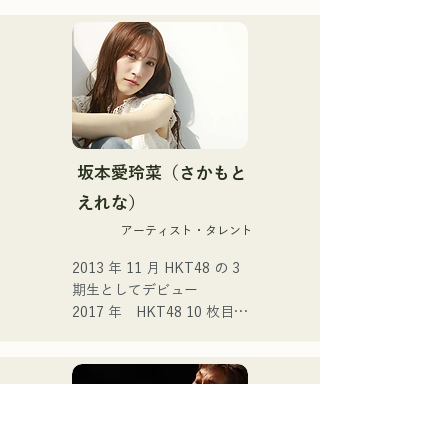
ル「teen」をリリース。

福岡市内のライブハウスや
SNSを中心に音楽活動を行
っている。

 日常の「ネツ」を歌う。

・音楽のルーツ

└中学1年の時、父親に勧め
坂本愛玲菜（さかもと
られアコースティックギタ
えれな）
ーを始める。

アーティスト・タレント
└難しさを考えずに取り組
み、始めて1ヶ月でライブハ
2013 年 11 月 HKT48 の 3 
ウスデビューを果たした。

期生としてデビュー 

2017 年　HKT48 10 枚目シ
・これまでの活動

ングル 「キスは待つしかな
└中学生の頃から福岡のラ
いのでしょうか？」 

イブハウスを中心に約10年
2021 年　14 枚目シングル 
間活動を継続。

「君とどこかへ行きたい」
選抜メンバーとして選出 

・実績と楽曲制作

2025 年 4 月に HKT48 を卒