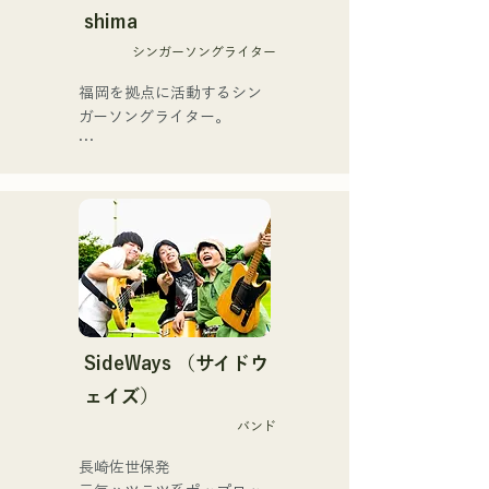
On」もバズり中！

12月より、山口県の地元イ
shima
それらの楽曲を揃えた自身
ベントやライブハウスでの
初のフルアルバム「ONE 
シンガーソングライター
ライブ活動を始める。

BIG FAMILY」を
地元音楽イベントやライブ
福岡を拠点に活動するシン
2025.12.31にリリースし、
ハウスを中心にパフォーマ
ガーソングライター。

iTunesカントリーアルバム
ンスをしている。
で初登場5位、その後3位を
アコースティックギターの
獲得。

弾き語りスタイルで、ロッ
日本テレビ「笑ってこらえ
クティストの力強さとバラ
て」、FBS「福岡く
ードの繊細さを併せ持つ楽
ん。」、「発見らくちゃ
曲を届けている。

く！」やFUKUOKA 
STREET PARTY、
 コンセプトは、「等身大の
Hannibal Halloween Music 
ままで。僕とあなたのため
Festival ,sunset live2019、
の音楽を。」気持ちが落ち
SideWays （サイドウ
鷹祭Summer Boostイベン
込んだ時や、心が沈んでし
トステージにも出演。MCと
ェイズ）
まう時こそ聴いてほしい。

してはRugby World 
バンド
自分自身も迷いや葛藤を抱
cup2019 Public viewing、競
える瞬間があるからこそ、
輪日本一ダービーの場内ア
長崎佐世保発

作り物ではなく、ありのま
ナウンス、ラグビー女子日