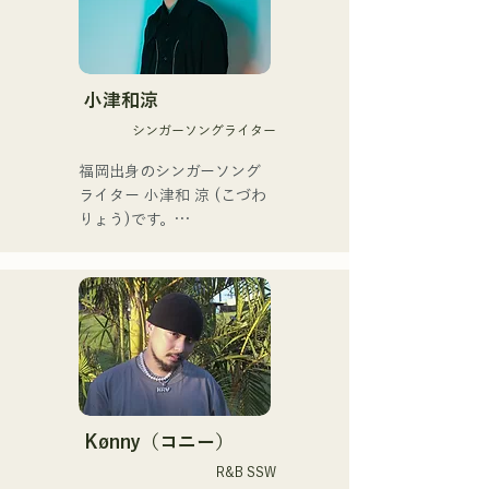
└2023年12月1日に3rd 
ドが特徴であり、独特な
EP『夢戦夜』をリリース。

AREINTサウンドを作り出
└EPを携え、卒論と並行し
している。 

ながら全国ツアー「せいの
「KBCラジオ ホークス中継
小津和涼
で叫ぼうツアー」を開催。

2024」のオープニングテー
シンガーソングライター
└ツアーファイナルは2月
マ曲に「Remember Me」
18日に地元長崎で、大学の
が採用された。

福岡出身のシンガーソング
同期バンドと主催イベント
ライター 小津和 涼 (こづわ 
として開催した。

サウンドハウスとTuneCore 
りょう)です。

Japanが主催するバンドコン
・活動方針

テストにおいて、2nd EPの
現在は東京を中心に路上ラ
└大学卒業後、メンバーは
タイトル曲「ONLY ONE」
イブ、TikTok配信、イベン
それぞれ就職するが、解散
が、785作品の応募の中か
トなどに出演しながら活動
はせず活動を継続。

ら優秀賞に選出された。 

しています！

└福岡を中間地点として集
まり、練習やライブを行
また2025年に開催された
幼少期から音楽が好きで

う。

MERGENZA JAPAN 2025に
高校に入ってから人前で歌
└DTM（デスクトップミュ
てドイツ大使館賞を受賞し
を歌うようになり歌手にな
Kønny（コニー）
ージック）を活用し、遠隔
東京で行われたドイツフェ
りたいと抱くようになりま
R&B SSW
での楽曲制作も行う。

スティバルに出演した。
した。
