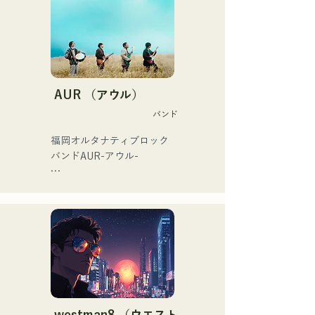
ている。

出演歴「EDP lab 2017」
「Re:animation12」
「Porter Robinson JAPAN 
tour」「VIRTUAFREAK@
新木場AGEHA」等多数出演

AUR （アウル）
バンド
近年ではソングライティン
グ、リミックスワークを精
福岡オルタナティブロック
力的に行っており、
バンドAUR-アウル- 

VTuber「天輝おこめ」とフ
ューチャリングした「Life 
大切な人との出会い、別れ

Size feat.天輝おこめ」は
人生の孤独や迷い

iTunesエレクトロチャート1
それでも、絶えず歩み続け
位を記録。同曲はSpotify公
る

式プレイリスト入りも果た
という思いを歌詞に込め

す。

メンバーそれぞれの

その他にも「ホロライブ」
個性的なアレンジで

NEGI☆Uへの楽曲提供、
曲を作り上げ

2022年末に発表の
希望を奏で、語るバンド
westman8 （ウエスト