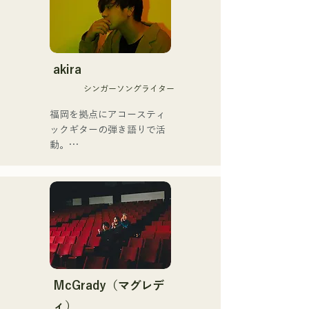
ーションアート専門学校へ
入学。卒業後、プロベーシ
ストとして活動を開始。

国内外のアーティストとラ
イブ・コンサート・学校コ
akira
ンサート・ツアー・イベン
シンガーソングライター
ト・パーティ・レコーディ
ング・制作・スクールレッ
福岡を拠点にアコースティ
スン・出張レッスン・プラ
ックギターの弾き語りで活
イベートレッスンなど。
動。

Youtubeには吹奏楽向け解
クリスチャンの家庭に生ま
説動画をアップ。

れ、幼少期より教会音楽や
近年では、動画制作編集・
ゴスペルに触れて育つ。

音声編集・ミキシングエン
中学二年生の夏休みにギタ
ジニア・ディレクター・プ
ーを弾き始め、同時に作詞
ロデューサーとしても活動
作曲もするようになった。

している。

17歳で公民館やカフェなど
での音楽活動を開始、現在
その音楽性は多ジャンルに
では県内外問わずライブハ
McGrady（マグレデ
および、クラシック・ロッ
ウスなどにも活動の場を広
ィ）
ク・ポップス・J-Pop・ラ