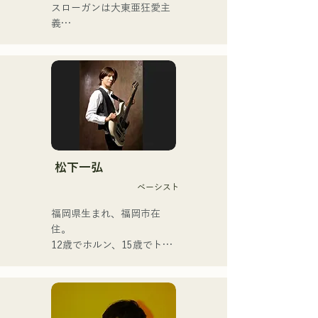
スローガンは大東亜狂愛主
YouTubeチャンネル「バル
義

コニーTV」は3か月間で登
録者4万人を越え、今なお増
フロントマンを務めるキヨ
えている。

ハラの独自の世界観が垣間
バンドマン、音楽作家、企
見える歌詞と、前衛的かつ
業経営者、ラジオパーソナ
魅力的なサウンドが特徴
リティと様々な肩書きを持
つ異色のアーティスト。
松下一弘
ベーシスト
福岡県生まれ、福岡市在
住。

12歳でホルン、15歳でトラ
ンペットを経験。16歳、友
人とのロックバンド結成を
機にエレキベースを手にす
る。18歳、福岡コミュニケ