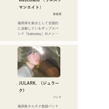
holox「常夜リペイント」は
マンエイト）
200万再生を突破などメジ
ャーシーンへと活動の幅を
音楽家
広げている。

福岡県を拠点として全国的
に活動しているポップスバ
福岡スクールオブミュージ
ンド「balconny」のメンバ
ック&ダンス専門学校音楽
ーである西洋平が
プロデュース科講師も務め
「westman8」と名義を新
ていた。
たに2025年からソロプロジ
ェクトを始動。音楽生成AI
を活用した楽曲を制作し配
信している。

2025年2月にミニアルバム
を3作連続リリースし、1st
ミニアルバム「the City Pop 
JULARK. (ジュラー
vol.1」に収録されている
ク)
「Gift」が「KBC MUSIC 
バンド
SPLASH」3月期のヘビーロ
ーテーションに選ばれる。

福岡発オルタナ歌謡バンド

2025年1月1日から始めた