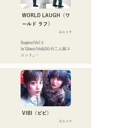
る。
韓国のアイドルSTAYCのメ
ンバー、ユンさんが福岡旅
WORLD LAUGH（ワ
行をされていた際、清流公
園で行われていた「ファン
ールド ラフ）
マーケット」というイベン
ユニット
トでハルレインが歌唱を聴
き、ハルノウタがとてもよ
Suguru(Vo)と
い！と感想をいただきおす
Je’Glanz(Vo&Gt)の二人組ユ
すめした。
ニット｡

紅白歌合戦への出演を目標
に福岡・東京のW拠点で精
力的に活動中｡

SNS動画総再生数350万回
再生超え､ SNS総フォロワ
ー11.9万人突破！

また2024年第106回全国高
等学校野球選手権大会の

J:COM福岡•熊本•下関のテー
VIBI（ビビ）
マソングなどにも抜擢され
ユニット
今後が大注目のユニット。
