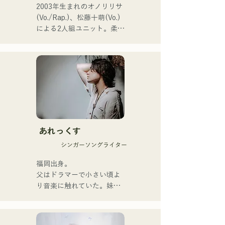
2003年生まれのオノリリサ
2026年6月3日に新曲
(Vo./Rap.)、松藤十萌(Vo.)
「Hello say goodbye」を自
による2人組ユニット。柔ら
身初の全国流通盤でリリー
かな世界観の中にまっすぐ
ス！
で力強いメッセージを込め
た楽曲と、温かくも芯のあ
る歌声で、聴く人の心にそ
っと寄り添う楽曲を制作し
ている。

1stシングル「雑に畳んで」
を2025年1月23日にリリー
あれっくす
スし本格的に活動を開始。

シンガーソングライター
acostic編成、トラック編
成、バンド編成などさまざ
福岡出身。

まな形で音楽を表現する。

父はドラマーで小さい頃よ
レコーディングやライブの
り音楽に触れていた。妹
サポートには、じぐざぐづ
Pauletteもシンガーとして
のCHOYO（Key. / Gt.)、元
活躍中。

meowの大晟（Dr.）、the 
家族で音楽を楽しむミュー