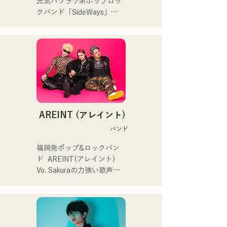
元気ハツラツ系ポップロッ
まの感情や言葉をそのまま
本代表世界大会スタジアム
クバンド「SideWays」

音楽にしている。

DJ、プレアデスカップ
昨年12月に新EP「夢千夜」
2023(ダンスイベント）、
リリース&全国ツアーを敢
2024年10月より音楽活動を
滑走屋場内アナウンス、ク
行

開始。

リスマスアドベント、イス
小説を元にした楽しくどこ
福岡を中心にブッキングラ
ラデサルサ、福岡ウィニン
か哀愁のある楽曲に注
イブや路上ライブなど精力
グスピリッツのスタジアム
目！！

的に活動を行っている。

DJ、金鷲旗、山笠関連イベ
2025年11月22日にはファー
ント、地域イベント、
ストワンマンライブを開
Ramen Tech2025(global 
・バンド概要

AREINT (アレイント)
催。
summit)、福岡市武道館オー
└長崎県佐世保市を拠点と
バンド
プニング記念イベント,結婚
するスリーピースバンド。

式様々な分野で活動。

└メンバーはジュンイチロ
福岡発ポップ&ロックバン
英語も日本語も対応可能で
ウ（Vo）、梅田孝明
ド  AREINT(アレイント)

す。

（Ba）、杉本剛志（Dr）の
Vo. Sakuraの力強い歌声
アーティストの日本人父と
3名。

に、パワフルかつ、若さと
アメリカ人母から生まれた
└長崎県立大学佐世保校の
個性溢れるBa. SEIYA、Dr. 
サラブレッド。
軽音楽部で出会い結成。

SHOにより生み出される楽
曲は、キャッチーでどこか
・活動

馴染みのあるロックサウン