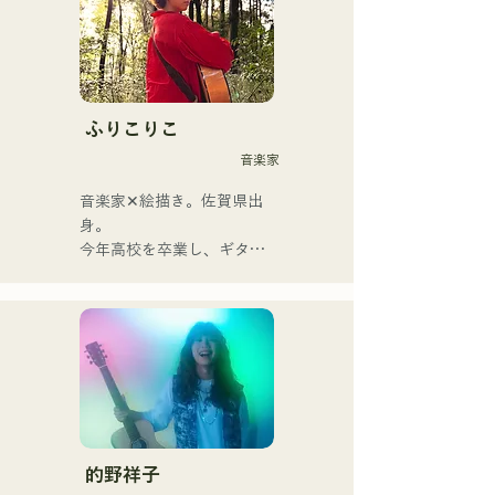
歌謡ロックのエッセンスが
Vo&Gt.神谷優馬の艶のある
歌声でノスタルジーを感じ
る楽曲に息づいている。
Vo&Gt.神谷優馬を中心に生
み出す、時に優しく、時に
ふりこりこ
激しさを伴うメロディと歌
音楽家
詞にメンバーの様々な音楽
ルーツが加わり幅広い楽曲
音楽家✕絵描き。佐賀県出
を生み出し、『令和歌謡ロ
身。

ック』を掲げ活動してい
今年高校を卒業し、ギター
る。
や民族楽器、日用品などを
用いた、独自の音楽制作を
行う傍ら、大胆な色彩感覚
を活かしたアート制作に励
む。枠に収まりきれないマ
ルチな表現スタイルを確立
するため、日々探求を続け
ている。現在はSNSを中心
に、自身の表現を発信中。
的野祥子