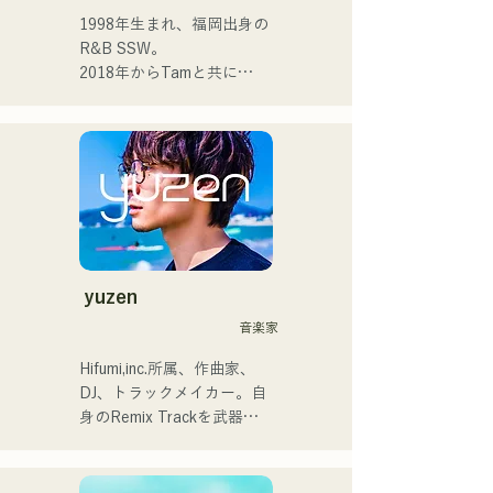
1人1人に寄り添う音楽を作
1998年生まれ、福岡出身の
・その他エピソード

っていきたいと思ってま
R&B SSW。

└ボーカルの上田は、費用
す。

2018年からTamと共に
節約とライブ後の打ち上げ
MAVRIQ(旧:MELTY 
参加のため、佐世保から福
 ・campuscollection2022グ
LOUNGE)として、福岡を中
岡まで原付で来たことがあ
ランプリ

心に音楽活動を開始。

る。

・オリジナル曲『プリン』
2022年からKønnyとして、
└KBCテレビ「お天気コン
が2024年KBCラジオオープ
ソロ名義でも活動を開始。

サート」でMVが放送された
ニング曲で採用される

幼少期から影響を受けてき
ことがきっかけで、熊本の
た90'sや00'sのR&Bミュー
高校生が福岡のライブに来
2024年12月24日に大丸パサ
ジックを取り込み、フレッ
てくれた。
ージュ広場で行われるチャ
シュなサウンドを追求して
yuzen
リティーミュージックソン
いる。甘い声と所々に見せ
音楽家
に出演。
るR&Bならではのコーラス
ワークが魅力。

Hifumi,inc.所属、作曲家、
洗練されたスタイルに注目
DJ、トラックメイカー。自
していただきたい。
身のRemix Trackを武器に
全国のパーティにDJ出演。
確かなDJスキルに裏打ちさ
れた現場力は高く評価され