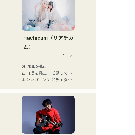
perfect meの末廣悠弥
ジックファミリー。

（Gt.）、xanadooのS0.
10代後半にアメリカへ4年
（Ba.）を迎え、活動を行
半留学。

う。

現在はLOVE FMの"music 
×serendipity"でラジオDJを
【NEW SINGLE】 

務める。

riachicum（リアチカ
2025年6月25日に新曲「世
またアーティストの傍、モ
ム）
界は愛なんだ」をリリー
デルやタレントとしても活
ス。
ユニット
躍中。世界的有名なオーデ
ィション番組「ブリテンズ
2020年始動。

ゴットタレント」で日本人
山口県を拠点に活動してい
の芸人史上初のゴールデン
るシンガーソングライター
ブザーを獲得し、その後ス
のRiSE(山本莉晴)とトラッ
ペインのゴットタレントで
クメイカーのNOPEによる
もゴールデンブザーを獲得
ユニット

した、ノボせもんなべの応
コロナ禍に入り、音楽で山
援歌「ゴールデンブザー」
口県を盛り上げたいという
や、アメリカ留学時代の心
思いからユニットを始動。

友とコライトした本格的カ
当初は動画配信サイトでの
ントリーソング「Life Goes 
活動のみだったが、2020年