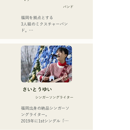
げている。

テン・ジャズ・ゴスペル・
バンド
誰にでもある心の動きを歌
R&B・フュージョン・ソウ
詞に乗せる力強い歌声が魅
福岡を拠点とする

ル・ファンク・吹奏楽・演
力のシンガーソングライタ
3人組のミクスチャーバン
歌・民族音楽など、様々な
ー。
ド。

スタイルの音楽を演奏す
日常生活の中で起こるさま
る。

ざまな「葛藤」に焦点を当
それらのスタイルや楽曲に
て、

合わせ、コントラバスとエ
”ありのままでいることの肯
レキベースを使い分けてい
定”をテーマにした歌詞を創
る。

り上げる。

R&Bに触発されたスモーキ
現在、福岡を中心に音楽活
ーな歌声と、

動をつづけるスタジオ･セッ
バックグラウンドの異なる
さいとうゆい
ションミュージシャンであ
メンバーが紡ぎだす

る。
シンガーソングライター
ジャンルを超えた演奏は、
他に類を見ない独自のグル
福岡出身の納品シンガーソ
ーヴを奏でる。
ングライター。

2019年に1stシングル「東
京」、2022年に2ndシング