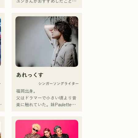
ュ
ユンさんがおすすめしたことで
話題となった。

2019年4月より始動したJ-POP
携
バンド。各メンバーがバンドや
サポートの活動・経験をしてい
点
る中、新たなる音楽の目標を掲
げバンドを結成。CHiKaの透明
感のある声、等身大の歌詞をど
こか懐かしいメロディに乗せた
楽曲は幅広い世代の支持を得て
あれっくす
いる。その楽曲を支えるように
、
メンバーの個性が生かされ、そ
ト
シンガーソングライター
の音も優しく温かい。

福岡出身。

福岡を中心にライブハウスや野
父はドラマーで小さい頃より音
外イベントなどに出演中。また
界
楽に触れていた。妹Pauletteも
た
SNSでの動画投稿・配信の活動
シンガーとして活躍中。

も行っている。

家族で音楽を楽しむミュージッ
クファミリー。

韓国のアイドルSTAYCのメンバ
10代後半にアメリカへ4年半留
曲
ー、ユンさんが福岡旅行をされ