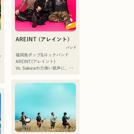
学。

ていた際、清流公園で行われて
現在はLOVE FMの"music 
いた「ファンマーケット」とい
×serendipity"でラジオDJを務め
うイベントでハルレインが歌唱
る。

を聴き、ハルノウタがとてもよ
またアーティストの傍、モデル
い！と感想をいただきおすすめ
バ
やタレントとしても活躍中。世
した。
AREINT (アレイント)
界的有名なオーディション番組
「ブリテンズゴットタレント」
バンド
で日本人の芸人史上初のゴール
福岡発ポップ&ロックバンド  
ド
デンブザーを獲得し、その後ス
AREINT(アレイント)

ペインのゴットタレントでもゴ
Vo. Sakuraの力強い歌声に、パ
ールデンブザーを獲得した、ノ
ワフルかつ、若さと個性溢れる
ボせもんなべの応援歌「ゴール
Ba. SEIYA、Dr. SHOにより生み
リ
デンブザー」や、アメリカ留学
出される楽曲は、キャッチーで
時代の心友とコライトした本格
どこか馴染みのあるロックサウ
的カントリーソング「Life Goes 
ンドが特徴であり、独特な
On」もバズり中！

AREINTサウンドを作り出して
それらの楽曲を揃えた自身初の
いる。 

フルアルバム「ONE BIG 
「KBCラジオ ホークス中継
FAMILY」を2025.12.31にリリ
2024」のオープニングテーマ曲
ースし、iTunesカントリーアル