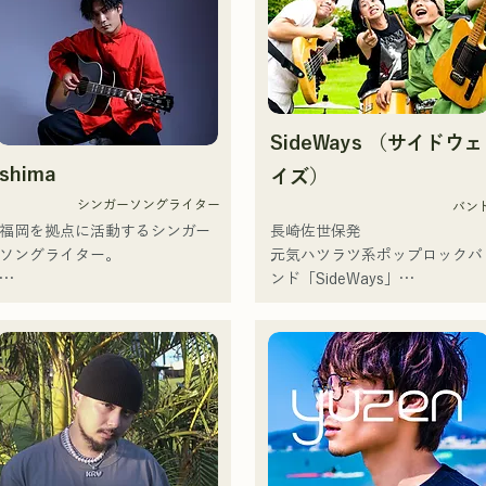
ている。

超え､ SNS総フォロワー11.9万
リリース！

人突破！

「ドラマ」

1stシングル「雑に畳んで」を
また2024年第106回全国高等学
各配信サイトにて配信開始！
2025年1月23日にリリースし本
校野球選手権大会の

格的に活動を開始。

J:COM福岡•熊本•下関のテーマソ
acostic編成、トラック編成、
ングなどにも抜擢され今後が大
SideWays （サイドウェ
ンド編成などさまざまな形で音
注目のユニット。

楽を表現する。

shima
イズ）
レコーディングやライブのサポ
2026年6月3日に新曲「Hello say 
シンガーソングライター
バン
ートには、じぐざぐづの
goodbye」を自身初の全国流通
福岡を拠点に活動するシンガー
長崎佐世保発

CHOYO（Key. / Gt.)、元meow
盤でリリース！
ソングライター。

元気ハツラツ系ポップロックバ
の大晟（Dr.）、the perfect me
ンド「SideWays」

の末廣悠弥（Gt.）、xanadooの
アコースティックギターの弾き
昨年12月に新EP「夢千夜」リ
S0.（Ba.）を迎え、活動を行
語りスタイルで、ロックティス
ース&全国ツアーを敢行

う。

トの力強さとバラードの繊細さ
小説を元にした楽しくどこか哀
を併せ持つ楽曲を届けている。

愁のある楽曲に注目！！

【NEW SINGLE】 

2025年6月25日に新曲「世界は
 コンセプトは、「等身大のまま
愛なんだ」をリリース。
で。僕とあなたのための音楽
・バンド概要

を。」気持ちが落ち込んだ時
└長崎県佐世保市を拠点とする