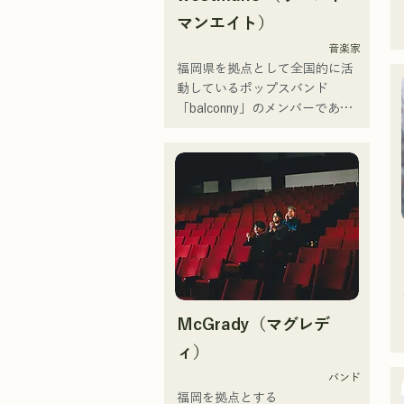
いきたいと思ってます。

マンエイト）
音楽家
 ・campuscollection2022グラン
福岡県を拠点として全国的に活
プリ

動しているポップスバンド
・オリジナル曲『プリン』が
「balconny」のメンバーである
2024年KBCラジオオープニング
西洋平が「westman8」と名義
曲で採用される

を新たに2025年からソロプロジ
ェクトを始動。音楽生成AIを活
2024年12月24日に大丸パサージ
用した楽曲を制作し配信してい
ュ広場で行われるチャリティー
る。

ミュージックソンに出演。
2025年2月にミニアルバムを3作
連続リリースし、1stミニアルバ
ム「the City Pop vol.1」に収録
されている「Gift」が「KBC 
MUSIC SPLASH」3月期のヘビ
McGrady（マグレデ
ーローテーションに選ばれる。

2025年1月1日から始めた
ィ）
YouTubeチャンネル「バルコニ
バンド
ーTV」は3か月間で登録者4万人
福岡を拠点とする
