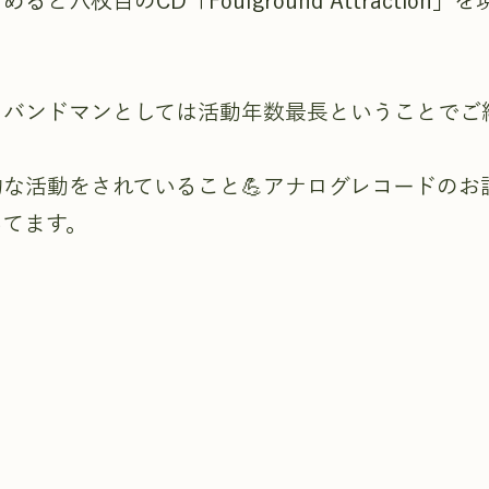
ると六枚目のCD「Foulground Attraction
、バンドマンとしては活動年数最長ということでご
な活動をされていること💪アナログレコードのお
いてます。