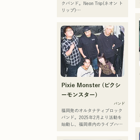
クバンド。Neon Trip(ネオン ト
リップ)

2023年11月よりalbatrossから
Neon Tripに改名。

歌謡ロックのエッセンスが
Vo&Gt.神谷優馬の艶のある歌声
でノスタルジーを感じる楽曲に
息づいている。Vo&Gt.神谷優馬
を中心に生み出す、時に優し
く、時に激しさを伴うメロディ
と歌詞にメンバーの様々な音楽
Pixie Monster (ピクシ
ルーツが加わり幅広い楽曲を生
み出し、『令和歌謡ロック』を
ーモンスター)
掲げ活動している。
バンド
福岡発のオルタナティブロック
バンド。2025年2月より活動を
始動し、福岡県内のライブハウ
スを中心に活動している。孤独
や葛藤に寄り添う歌詞、耳に残