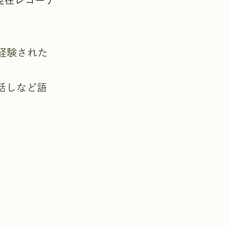
」を現在レコーデ
経験された
話しなど語