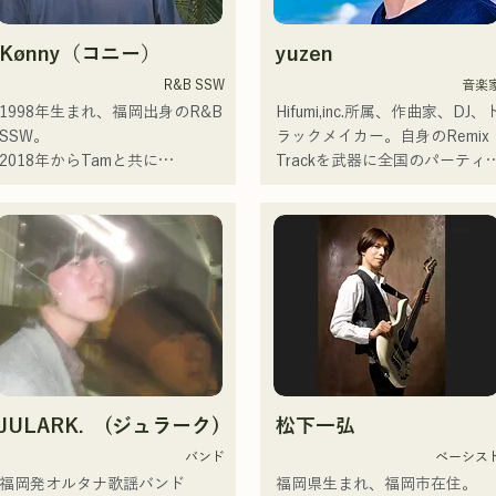
や、心が沈んでしまう時こそ聴
スリーピースバンド。

いてほしい。

└メンバーはジュンイチロウ
Kønny（コニー）
yuzen
自分自身も迷いや葛藤を抱える
（Vo）、梅田孝明（Ba）、杉
瞬間があるからこそ、作り物で
剛志（Dr）の3名。

R&B SSW
音楽
はなく、ありのままの感情や言
└長崎県立大学佐世保校の軽音
1998年生まれ、福岡出身のR&B 
Hifumi,inc.所属、作曲家、DJ、
葉をそのまま音楽にしている。

楽部で出会い結成。

SSW。

ラックメイカー。自身のRemix 
2018年からTamと共に
Trackを武器に全国のパーティ
2024年10月より音楽活動を開
・活動

MAVRIQ(旧:MELTY LOUNGE)
DJ出演。確かなDJスキルに裏
始。

└2023年12月1日に3rd EP『夢
として、福岡を中心に音楽活動
ちされた現場力は高く評価され
福岡を中心にブッキングライブ
戦夜』をリリース。

を開始。

ている。

や路上ライブなど精力的に活動
└EPを携え、卒論と並行しな
2022年からKønnyとして、ソロ
出演歴「EDP lab 2017」
を行っている。

ら全国ツアー「せいので叫ぼう
名義でも活動を開始。

「Re:animation12」「Porter 
2025年11月22日にはファースト
ツアー」を開催。

幼少期から影響を受けてきた
Robinson JAPAN tour」
ワンマンライブを開催。
└ツアーファイナルは2月18日
90'sや00'sのR&Bミュージック
「VIRTUAFREAK@新木場
に地元長崎で、大学の同期バン
を取り込み、フレッシュなサウ
AGEHA」等多数出演

ドと主催イベントとして開催し
ンドを追求している。甘い声と
た。

所々に見せるR&Bならではのコ
近年ではソングライティング、
JULARK. (ジュラーク)
松下一弘
ーラスワークが魅力。

リミックスワークを精力的に行
・活動方針

洗練されたスタイルに注目して
っており、VTuber「天輝おこ
バンド
ベーシス
└大学卒業後、メンバーはそれ
いただきたい。
め」とフューチャリングした
福岡発オルタナ歌謡バンド

福岡県生まれ、福岡市在住。

ぞれ就職するが、解散はせず活