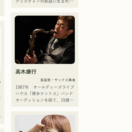
クリスチャンの家庭に生まれ、
は
ベント、Ramen 
ペ
幼少期より教会音楽やゴスペル
を
Tech2025(global summit)、福岡
に触れて育つ。

イ
市武道館オープニング記念イベ
中学二年生の夏休みにギターを
ント,結婚式様々な分野で活動。

ジ
弾き始め、同時に作詞作曲もす
英語も日本語も対応可能です。

るようになった。

年
アーティストの日本人父とアメ
17歳で公民館やカフェなどでの
ン
リカ人母から生まれたサラブレ
音楽活動を開始、現在では県内
ッド。
外問わずライブハウスなどにも
活動の場を広げている。

誰にでもある心の動きを歌詞に
高木康行
乗せる力強い歌声が魅力のシン
ガーソングライター。
え
音楽家・サックス奏者
1987年　オールディーズライブ
説
き
ハウス「博多ケントス」バンド
ト
オーディションを経て、19歳で
生
プロミュージシャンとしての活
動をスタート。

グ
以後、ダンスホール、ナイトク
し
ラブ等のレギュラーバンドに於