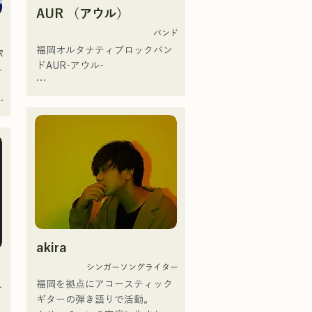
に「Remember Me」が採用さ
バムで初登場5位、その後3位を
AUR （アウル）
れた。

獲得。

バンド
本
日本テレビ「笑ってこらえ
サウンドハウスとTuneCore 
福岡オルタナティブロックバン
家
て」、FBS「福岡くん。」、
Japanが主催するバンドコンテス
ドAUR-アウル- 

ト
「発見らくちゃく！」や
トにおいて、2nd EPのタイトル
FUKUOKA STREET PARTY、
曲「ONLY ONE」が、785作品
大切な人との出会い、別れ

に
Hannibal Halloween Music 
の応募の中から優秀賞に選出さ
人生の孤独や迷い

打
Festival ,sunset live2019、鷹祭
れた。 

それでも、絶えず歩み続ける

Summer Boostイベントステー
という思いを歌詞に込め

ジにも出演。MCとしてはRugby 
また2025年に開催された
メンバーそれぞれの

が
World cup2019 Public viewing、
MERGENZA JAPAN 2025にてド
個性的なアレンジで

競輪日本一ダービーの場内アナ
イツ大使館賞を受賞し東京で行
曲を作り上げ

ウンス、ラグビー女子日本代表
われたドイツフェスティバルに
希望を奏で、語るバンド
世界大会スタジアムDJ、プレア
出演した。
デスカップ2023(ダンスイベン
ト）、滑走屋場内アナウンス、
akira
クリスマスアドベント、イスラ
シンガーソングライター
デサルサ、福岡ウィニングスピ
福岡を拠点にアコースティック
リッツのスタジアムDJ、金鷲
ト
ギターの弾き語りで活動。

旗、山笠関連イベント、地域イ