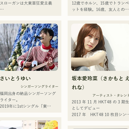
「Life Size feat.天輝おこめ」
スローガンは大東亜狂愛主義

12歳でホルン、15歳でトラン
動を継続。

iTunesエレクトロチャート1位
ットを経験。16歳、友人とのロ
└福岡を中間地点として集ま
記録。同曲はSpotify公式プレ
フロントマンを務めるキヨハラ
ックバンド結成を機にエレキベ
り、練習やライブを行う。

リスト入りも果たす。

の独自の世界観が垣間見える歌
ースを手にする。18歳、福岡コ
└DTM（デスクトップミュー
その他にも「ホロライブ」
詞と、前衛的かつ魅力的なサウ
ミュニケーションアート専門学
ック）を活用し、遠隔での楽曲
NEGI☆Uへの楽曲提供、2022
ンドが特徴
校へ入学。卒業後、プロベーシ
制作も行う。

末に発表のholox「常夜リペイ
ストとして活動を開始。

ト」は200万再生を突破などメ
国内外のアーティストとライ
・その他エピソード

ジャーシーンへと活動の幅を広
ブ・コンサート・学校コンサー
└ボーカルの上田は、費用節約
げている。

ト・ツアー・イベント・パーテ
とライブ後の打ち上げ参加のた
ィ・レコーディング・制作・ス
め、佐世保から福岡まで原付で
福岡スクールオブミュージック
クールレッスン・出張レッス
来たことがある。

&ダンス専門学校音楽プロデュ
さいとうゆい
坂本愛玲菜（さかもと 
ン・プライベートレッスンな
└KBCテレビ「お天気コンサー
ース科講師も務めていた。
ど。Youtubeには吹奏楽向け解
シンガーソングライター
れな）
ト」でMVが放送されたことが
動画をアップ。

福岡出身の納品シンガーソング
っかけで、熊本の高校生が福岡
アーティスト・タレン
近年では、動画制作編集・音声
ライター。

のライブに来てくれた。
2013 年 11 月 HKT48 の 3 期
編集・ミキシングエンジニア・
2019年に1stシングル「東
としてデビュー 

ディレクター・プロデューサー
京」、2022年に2ndシングル
2017 年　HKT48 10 枚目シン
としても活動している。

「teen」をリリース。

ル 「キスは待つしかないので
福岡市内のライブハウスやSNS
ょうか？」 
