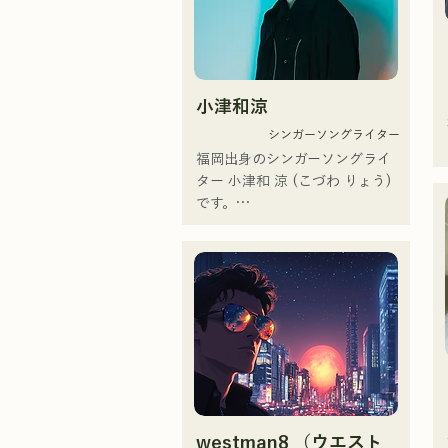
のみだったが、2020年12月よ
り、山口県の地元イベントやラ
イブハウスでのライブ活動を始
める。

小津和涼
地元音楽イベントやライブハウ
スを中心にパフォーマンスをし
シンガーソングライター
ている。
福岡出身のシンガーソングライ
ター 小津和 涼 (こづわ りょう)
です。

現在は東京を中心に路上ライ
ブ、TikTok配信、イベントなど
に出演しながら活動していま
す！

幼少期から音楽が好きで

高校に入ってから人前で歌を歌
うようになり歌手になりたいと
抱くようになりました。

westman8 （ウエスト
1人1人に寄り添う音楽を作って