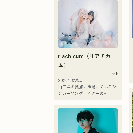
るギターリフを意識し、聞く人
の心に刻まれるようなサウンド
づくりを目指している。
riachicum（リアチカ
ム）
ユニット
2020年始動。

山口県を拠点に活動しているシ
ンガーソングライターの
RiSE(山本莉晴)とトラックメイ
カーのNOPEによるユニット

コロナ禍に入り、音楽で山口県
を盛り上げたいという思いから
ユニットを始動。

当初は動画配信サイトでの活動