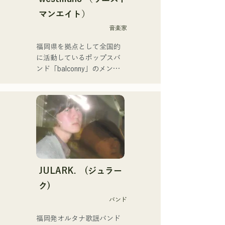
holox「常夜リペイント」は
マンエイト）
200万再生を突破などメジ
ャーシーンへと活動の幅を
音楽家
広げている。

福岡県を拠点として全国的
に活動しているポップスバ
福岡スクールオブミュージ
ンド「balconny」のメンバ
ック&ダンス専門学校音楽
ーである西洋平が
プロデュース科講師も務め
「westman8」と名義を新
ていた。
たに2025年からソロプロジ
ェクトを始動。音楽生成AI
を活用した楽曲を制作し配
信している。

2025年2月にミニアルバム
を3作連続リリースし、1st
ミニアルバム「the City Pop 
JULARK. (ジュラー
vol.1」に収録されている
ク)
「Gift」が「KBC MUSIC 
バンド
SPLASH」3月期のヘビーロ
ーテーションに選ばれる。

福岡発オルタナ歌謡バンド

2025年1月1日から始めた