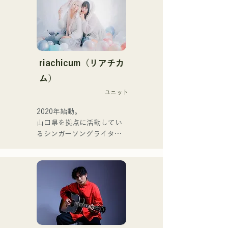
perfect meの末廣悠弥
ジックファミリー。

（Gt.）、xanadooのS0.
10代後半にアメリカへ4年
（Ba.）を迎え、活動を行
半留学。

う。

現在はLOVE FMの"music 
×serendipity"でラジオDJを
【NEW SINGLE】 

務める。

riachicum（リアチカ
2025年6月25日に新曲「世
またアーティストの傍、モ
ム）
界は愛なんだ」をリリー
デルやタレントとしても活
ス。
ユニット
躍中。世界的有名なオーデ
ィション番組「ブリテンズ
2020年始動。

ゴットタレント」で日本人
山口県を拠点に活動してい
の芸人史上初のゴールデン
るシンガーソングライター
ブザーを獲得し、その後ス
のRiSE(山本莉晴)とトラッ
ペインのゴットタレントで
クメイカーのNOPEによる
もゴールデンブザーを獲得
ユニット

した、ノボせもんなべの応
コロナ禍に入り、音楽で山
援歌「ゴールデンブザー」
口県を盛り上げたいという
や、アメリカ留学時代の心
思いからユニットを始動。

友とコライトした本格的カ
当初は動画配信サイトでの
ントリーソング「Life Goes 
活動のみだったが、2020年