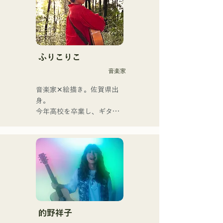
歌謡ロックのエッセンスが
Vo&Gt.神谷優馬の艶のある
歌声でノスタルジーを感じ
る楽曲に息づいている。
Vo&Gt.神谷優馬を中心に生
み出す、時に優しく、時に
ふりこりこ
激しさを伴うメロディと歌
音楽家
詞にメンバーの様々な音楽
ルーツが加わり幅広い楽曲
音楽家✕絵描き。佐賀県出
を生み出し、『令和歌謡ロ
身。

ック』を掲げ活動してい
今年高校を卒業し、ギター
る。
や民族楽器、日用品などを
用いた、独自の音楽制作を
行う傍ら、大胆な色彩感覚
を活かしたアート制作に励
む。枠に収まりきれないマ
ルチな表現スタイルを確立
するため、日々探求を続け
ている。現在はSNSを中心
に、自身の表現を発信中。
的野祥子