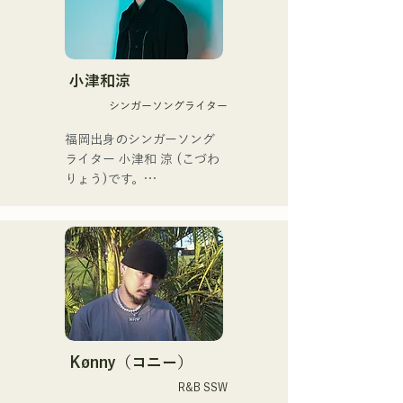
└2023年12月1日に3rd 
ドが特徴であり、独特な
EP『夢戦夜』をリリース。

AREINTサウンドを作り出
└EPを携え、卒論と並行し
している。 

ながら全国ツアー「せいの
「KBCラジオ ホークス中継
小津和涼
で叫ぼうツアー」を開催。

2024」のオープニングテー
シンガーソングライター
└ツアーファイナルは2月
マ曲に「Remember Me」
18日に地元長崎で、大学の
が採用された。

福岡出身のシンガーソング
同期バンドと主催イベント
ライター 小津和 涼 (こづわ 
として開催した。

サウンドハウスとTuneCore 
りょう)です。

Japanが主催するバンドコン
・活動方針

テストにおいて、2nd EPの
現在は東京を中心に路上ラ
└大学卒業後、メンバーは
タイトル曲「ONLY ONE」
イブ、TikTok配信、イベン
それぞれ就職するが、解散
が、785作品の応募の中か
トなどに出演しながら活動
はせず活動を継続。

ら優秀賞に選出された。 

しています！

└福岡を中間地点として集
まり、練習やライブを行
また2025年に開催された
幼少期から音楽が好きで

う。

MERGENZA JAPAN 2025に
高校に入ってから人前で歌
└DTM（デスクトップミュ
てドイツ大使館賞を受賞し
を歌うようになり歌手にな
Kønny（コニー）
ージック）を活用し、遠隔
東京で行われたドイツフェ
りたいと抱くようになりま
R&B SSW
での楽曲制作も行う。

スティバルに出演した。
した。
