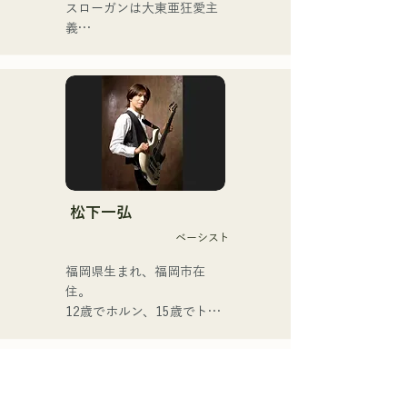
スローガンは大東亜狂愛主
YouTubeチャンネル「バル
義

コニーTV」は3か月間で登
録者4万人を越え、今なお増
フロントマンを務めるキヨ
えている。

ハラの独自の世界観が垣間
バンドマン、音楽作家、企
見える歌詞と、前衛的かつ
業経営者、ラジオパーソナ
魅力的なサウンドが特徴
リティと様々な肩書きを持
つ異色のアーティスト。
松下一弘
ベーシスト
福岡県生まれ、福岡市在
住。

12歳でホルン、15歳でトラ
ンペットを経験。16歳、友
人とのロックバンド結成を
機にエレキベースを手にす
る。18歳、福岡コミュニケ