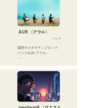
ている。

出演歴「EDP lab 2017」
「Re:animation12」
「Porter Robinson JAPAN 
tour」「VIRTUAFREAK@
新木場AGEHA」等多数出演

AUR （アウル）
バンド
近年ではソングライティン
グ、リミックスワークを精
福岡オルタナティブロック
力的に行っており、
バンドAUR-アウル- 

VTuber「天輝おこめ」とフ
ューチャリングした「Life 
大切な人との出会い、別れ

Size feat.天輝おこめ」は
人生の孤独や迷い

iTunesエレクトロチャート1
それでも、絶えず歩み続け
位を記録。同曲はSpotify公
る

式プレイリスト入りも果た
という思いを歌詞に込め

す。

メンバーそれぞれの

その他にも「ホロライブ」
個性的なアレンジで

NEGI☆Uへの楽曲提供、
曲を作り上げ

2022年末に発表の
希望を奏で、語るバンド
westman8 （ウエスト