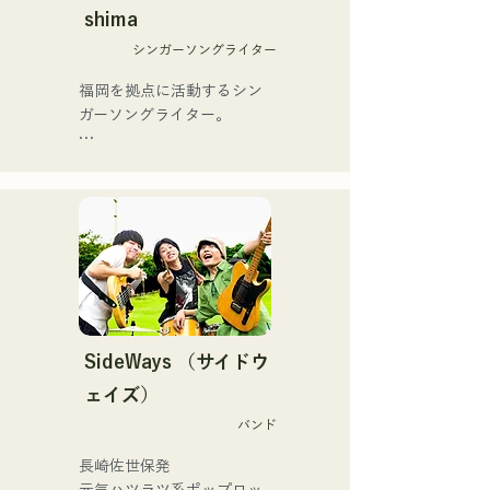
On」もバズり中！

12月より、山口県の地元イ
shima
それらの楽曲を揃えた自身
ベントやライブハウスでの
初のフルアルバム「ONE 
シンガーソングライター
ライブ活動を始める。

BIG FAMILY」を
地元音楽イベントやライブ
福岡を拠点に活動するシン
2025.12.31にリリースし、
ハウスを中心にパフォーマ
ガーソングライター。

iTunesカントリーアルバム
ンスをしている。
で初登場5位、その後3位を
アコースティックギターの
獲得。

弾き語りスタイルで、ロッ
日本テレビ「笑ってこらえ
クティストの力強さとバラ
て」、FBS「福岡く
ードの繊細さを併せ持つ楽
ん。」、「発見らくちゃ
曲を届けている。

く！」やFUKUOKA 
STREET PARTY、
 コンセプトは、「等身大の
Hannibal Halloween Music 
ままで。僕とあなたのため
Festival ,sunset live2019、
の音楽を。」気持ちが落ち
SideWays （サイドウ
鷹祭Summer Boostイベン
込んだ時や、心が沈んでし
トステージにも出演。MCと
ェイズ）
まう時こそ聴いてほしい。

してはRugby World 
バンド
自分自身も迷いや葛藤を抱
cup2019 Public viewing、競
える瞬間があるからこそ、
輪日本一ダービーの場内ア
長崎佐世保発

作り物ではなく、ありのま
ナウンス、ラグビー女子日