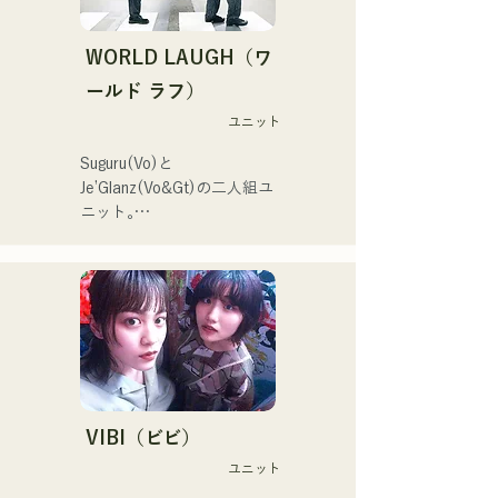
る。
韓国のアイドルSTAYCのメ
ンバー、ユンさんが福岡旅
WORLD LAUGH（ワ
行をされていた際、清流公
園で行われていた「ファン
ールド ラフ）
マーケット」というイベン
ユニット
トでハルレインが歌唱を聴
き、ハルノウタがとてもよ
Suguru(Vo)と
い！と感想をいただきおす
Je’Glanz(Vo&Gt)の二人組ユ
すめした。
ニット｡

紅白歌合戦への出演を目標
に福岡・東京のW拠点で精
力的に活動中｡

SNS動画総再生数350万回
再生超え､ SNS総フォロワ
ー11.9万人突破！

また2024年第106回全国高
等学校野球選手権大会の

J:COM福岡•熊本•下関のテー
VIBI（ビビ）
マソングなどにも抜擢され
ユニット
今後が大注目のユニット。
