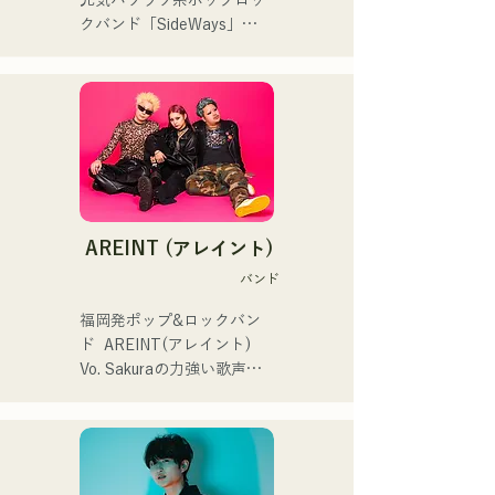
元気ハツラツ系ポップロッ
まの感情や言葉をそのまま
本代表世界大会スタジアム
クバンド「SideWays」

音楽にしている。

DJ、プレアデスカップ
昨年12月に新EP「夢千夜」
2023(ダンスイベント）、
リリース&全国ツアーを敢
2024年10月より音楽活動を
滑走屋場内アナウンス、ク
行

開始。

リスマスアドベント、イス
小説を元にした楽しくどこ
福岡を中心にブッキングラ
ラデサルサ、福岡ウィニン
か哀愁のある楽曲に注
イブや路上ライブなど精力
グスピリッツのスタジアム
目！！

的に活動を行っている。

DJ、金鷲旗、山笠関連イベ
2025年11月22日にはファー
ント、地域イベント、
ストワンマンライブを開
Ramen Tech2025(global 
・バンド概要

AREINT (アレイント)
催。
summit)、福岡市武道館オー
└長崎県佐世保市を拠点と
バンド
プニング記念イベント,結婚
するスリーピースバンド。

式様々な分野で活動。

└メンバーはジュンイチロ
福岡発ポップ&ロックバン
英語も日本語も対応可能で
ウ（Vo）、梅田孝明
ド  AREINT(アレイント)

す。

（Ba）、杉本剛志（Dr）の
Vo. Sakuraの力強い歌声
アーティストの日本人父と
3名。

に、パワフルかつ、若さと
アメリカ人母から生まれた
└長崎県立大学佐世保校の
個性溢れるBa. SEIYA、Dr. 
サラブレッド。
軽音楽部で出会い結成。

SHOにより生み出される楽
曲は、キャッチーでどこか
・活動

馴染みのあるロックサウン