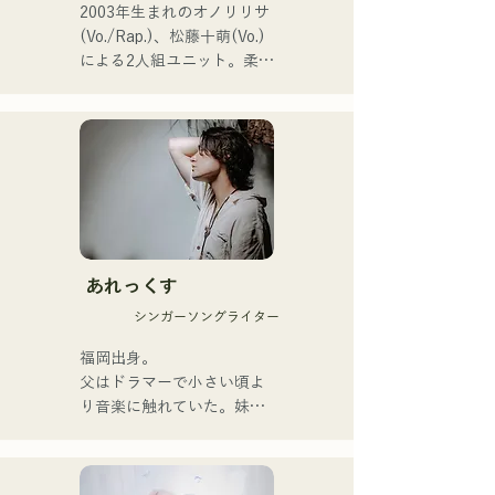
2003年生まれのオノリリサ
2026年6月3日に新曲
(Vo./Rap.)、松藤十萌(Vo.)
「Hello say goodbye」を自
による2人組ユニット。柔ら
身初の全国流通盤でリリー
かな世界観の中にまっすぐ
ス！
で力強いメッセージを込め
た楽曲と、温かくも芯のあ
る歌声で、聴く人の心にそ
っと寄り添う楽曲を制作し
ている。

1stシングル「雑に畳んで」
を2025年1月23日にリリー
あれっくす
スし本格的に活動を開始。

シンガーソングライター
acostic編成、トラック編
成、バンド編成などさまざ
福岡出身。

まな形で音楽を表現する。

父はドラマーで小さい頃よ
レコーディングやライブの
り音楽に触れていた。妹
サポートには、じぐざぐづ
Pauletteもシンガーとして
のCHOYO（Key. / Gt.)、元
活躍中。

meowの大晟（Dr.）、the 
家族で音楽を楽しむミュー