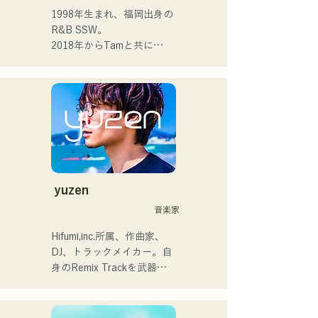
1人1人に寄り添う音楽を作
1998年生まれ、福岡出身の
・その他エピソード

っていきたいと思ってま
R&B SSW。

└ボーカルの上田は、費用
す。

2018年からTamと共に
節約とライブ後の打ち上げ
MAVRIQ(旧:MELTY 
参加のため、佐世保から福
 ・campuscollection2022グ
LOUNGE)として、福岡を中
岡まで原付で来たことがあ
ランプリ

心に音楽活動を開始。

る。

・オリジナル曲『プリン』
2022年からKønnyとして、
└KBCテレビ「お天気コン
が2024年KBCラジオオープ
ソロ名義でも活動を開始。

サート」でMVが放送された
ニング曲で採用される

幼少期から影響を受けてき
ことがきっかけで、熊本の
た90'sや00'sのR&Bミュー
高校生が福岡のライブに来
2024年12月24日に大丸パサ
ジックを取り込み、フレッ
てくれた。
ージュ広場で行われるチャ
シュなサウンドを追求して
yuzen
リティーミュージックソン
いる。甘い声と所々に見せ
音楽家
に出演。
るR&Bならではのコーラス
ワークが魅力。

Hifumi,inc.所属、作曲家、
洗練されたスタイルに注目
DJ、トラックメイカー。自
していただきたい。
身のRemix Trackを武器に
全国のパーティにDJ出演。
確かなDJスキルに裏打ちさ
れた現場力は高く評価され