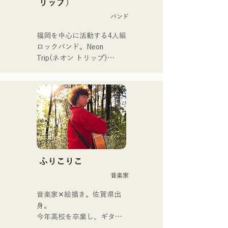
リップ）
バンド
福岡を中心に活動する4人組
ロックバンド。Neon 
Trip(ネオン トリップ)

2023年11月よりalbatross
からNeon Tripに改名。

歌謡ロックのエッセンスが
Vo&Gt.神谷優馬の艶のある
歌声でノスタルジーを感じ
る楽曲に息づいている。
Vo&Gt.神谷優馬を中心に生
み出す、時に優しく、時に
ふりこりこ
激しさを伴うメロディと歌
音楽家
詞にメンバーの様々な音楽
ルーツが加わり幅広い楽曲
音楽家✕絵描き。佐賀県出
を生み出し、『令和歌謡ロ
身。

ック』を掲げ活動してい
今年高校を卒業し、ギター
る。