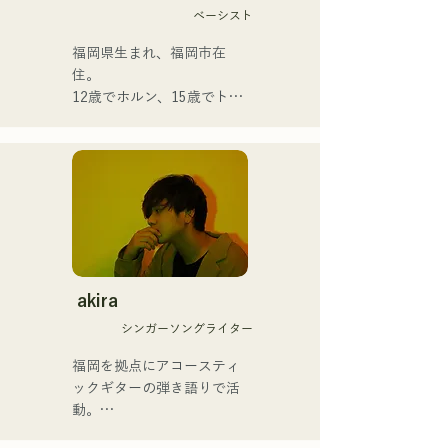
ベーシスト
福岡県生まれ、福岡市在
住。

12歳でホルン、15歳でトラ
ンペットを経験。16歳、友
人とのロックバンド結成を
機にエレキベースを手にす
る。18歳、福岡コミュニケ
ーションアート専門学校へ
入学。卒業後、プロベーシ
ストとして活動を開始。

国内外のアーティストとラ
イブ・コンサート・学校コ
akira
ンサート・ツアー・イベン
シンガーソングライター
ト・パーティ・レコーディ
ング・制作・スクールレッ
福岡を拠点にアコースティ
スン・出張レッスン・プラ
ックギターの弾き語りで活
イベートレッスンなど。
動。

Youtubeには吹奏楽向け解
クリスチャンの家庭に生ま