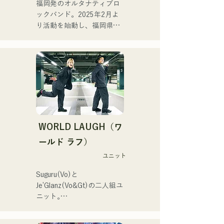
福岡発のオルタナティブロ
支えるようにメンバーの個
ックバンド。2025年2月よ
性が生かされ、その音も優
り活動を始動し、福岡県内
しく温かい。

のライブハウスを中心に活
福岡を中心にライブハウス
動している。孤独や葛藤に
や野外イベントなどに出演
寄り添う歌詞、耳に残るギ
中。またSNSでの動画投
ターリフを意識し、聞く人
稿・配信の活動も行ってい
の心に刻まれるようなサウ
る。

ンドづくりを目指してい
る。
韓国のアイドルSTAYCのメ
ンバー、ユンさんが福岡旅
WORLD LAUGH（ワ
行をされていた際、清流公
園で行われていた「ファン
ールド ラフ）
マーケット」というイベン
ユニット
トでハルレインが歌唱を聴
き、ハルノウタがとてもよ
Suguru(Vo)と
い！と感想をいただきおす
Je’Glanz(Vo&Gt)の二人組ユ
すめした。
ニット｡

紅白歌合戦への出演を目標
に福岡・東京のW拠点で精