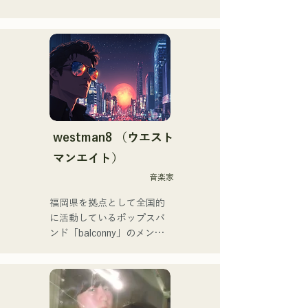
ューチャリングした「Life 
大切な人との出会い、別れ

Size feat.天輝おこめ」は
人生の孤独や迷い

iTunesエレクトロチャート1
それでも、絶えず歩み続け
位を記録。同曲はSpotify公
る

式プレイリスト入りも果た
という思いを歌詞に込め

す。

メンバーそれぞれの

その他にも「ホロライブ」
個性的なアレンジで

NEGI☆Uへの楽曲提供、
曲を作り上げ

2022年末に発表の
希望を奏で、語るバンド
westman8 （ウエスト
holox「常夜リペイント」は
マンエイト）
200万再生を突破などメジ
ャーシーンへと活動の幅を
音楽家
広げている。

福岡県を拠点として全国的
に活動しているポップスバ
福岡スクールオブミュージ
ンド「balconny」のメンバ
ック&ダンス専門学校音楽
ーである西洋平が
プロデュース科講師も務め
「westman8」と名義を新
ていた。
たに2025年からソロプロジ
ェクトを始動。音楽生成AI