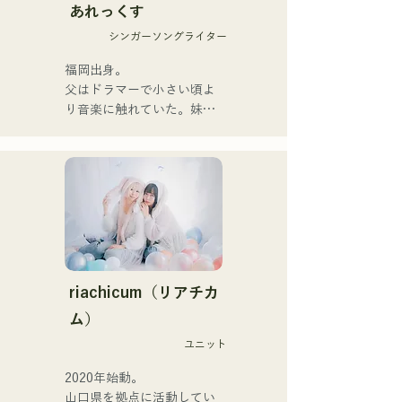
を2025年1月23日にリリー
あれっくす
スし本格的に活動を開始。

シンガーソングライター
acostic編成、トラック編
成、バンド編成などさまざ
福岡出身。

まな形で音楽を表現する。

父はドラマーで小さい頃よ
レコーディングやライブの
り音楽に触れていた。妹
サポートには、じぐざぐづ
Pauletteもシンガーとして
のCHOYO（Key. / Gt.)、元
活躍中。

meowの大晟（Dr.）、the 
家族で音楽を楽しむミュー
perfect meの末廣悠弥
ジックファミリー。

（Gt.）、xanadooのS0.
10代後半にアメリカへ4年
（Ba.）を迎え、活動を行
半留学。

う。

現在はLOVE FMの"music 
×serendipity"でラジオDJを
【NEW SINGLE】 

務める。

riachicum（リアチカ
2025年6月25日に新曲「世
またアーティストの傍、モ
ム）
界は愛なんだ」をリリー
デルやタレントとしても活
ス。
ユニット
躍中。世界的有名なオーデ
ィション番組「ブリテンズ
2020年始動。

ゴットタレント」で日本人
山口県を拠点に活動してい