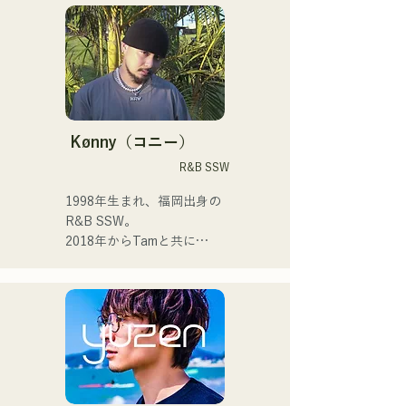
└大学卒業後、メンバーは
タイトル曲「ONLY ONE」
イブ、TikTok配信、イベン
それぞれ就職するが、解散
が、785作品の応募の中か
トなどに出演しながら活動
はせず活動を継続。

ら優秀賞に選出された。 

しています！

└福岡を中間地点として集
まり、練習やライブを行
また2025年に開催された
幼少期から音楽が好きで

う。

MERGENZA JAPAN 2025に
高校に入ってから人前で歌
└DTM（デスクトップミュ
てドイツ大使館賞を受賞し
を歌うようになり歌手にな
Kønny（コニー）
ージック）を活用し、遠隔
東京で行われたドイツフェ
りたいと抱くようになりま
R&B SSW
での楽曲制作も行う。

スティバルに出演した。
した。

1人1人に寄り添う音楽を作
1998年生まれ、福岡出身の
・その他エピソード

っていきたいと思ってま
R&B SSW。

└ボーカルの上田は、費用
す。

2018年からTamと共に
節約とライブ後の打ち上げ
MAVRIQ(旧:MELTY 
参加のため、佐世保から福
 ・campuscollection2022グ
LOUNGE)として、福岡を中
岡まで原付で来たことがあ
ランプリ

心に音楽活動を開始。

る。

・オリジナル曲『プリン』
2022年からKønnyとして、
└KBCテレビ「お天気コン
が2024年KBCラジオオープ
ソロ名義でも活動を開始。

サート」でMVが放送された
ニング曲で採用される

幼少期から影響を受けてき
ことがきっかけで、熊本の
た90'sや00'sのR&Bミュー
高校生が福岡のライブに来
2024年12月24日に大丸パサ
ジックを取り込み、フレッ