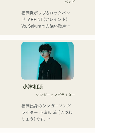
バンド
プニング記念イベント,結婚
するスリーピースバンド。

式様々な分野で活動。

└メンバーはジュンイチロ
福岡発ポップ&ロックバン
英語も日本語も対応可能で
ウ（Vo）、梅田孝明
ド  AREINT(アレイント)

す。

（Ba）、杉本剛志（Dr）の
Vo. Sakuraの力強い歌声
アーティストの日本人父と
3名。

に、パワフルかつ、若さと
アメリカ人母から生まれた
└長崎県立大学佐世保校の
個性溢れるBa. SEIYA、Dr. 
サラブレッド。
軽音楽部で出会い結成。

SHOにより生み出される楽
曲は、キャッチーでどこか
・活動

馴染みのあるロックサウン
└2023年12月1日に3rd 
ドが特徴であり、独特な
EP『夢戦夜』をリリース。

AREINTサウンドを作り出
└EPを携え、卒論と並行し
している。 

ながら全国ツアー「せいの
「KBCラジオ ホークス中継
小津和涼
で叫ぼうツアー」を開催。

2024」のオープニングテー
シンガーソングライター
└ツアーファイナルは2月
マ曲に「Remember Me」
18日に地元長崎で、大学の
が採用された。

福岡出身のシンガーソング
同期バンドと主催イベント
ライター 小津和 涼 (こづわ 
として開催した。

サウンドハウスとTuneCore 
りょう)です。

Japanが主催するバンドコン
・活動方針

テストにおいて、2nd EPの
現在は東京を中心に路上ラ