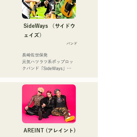
STREET PARTY、
 コンセプトは、「等身大の
Hannibal Halloween Music 
ままで。僕とあなたのため
Festival ,sunset live2019、
の音楽を。」気持ちが落ち
SideWays （サイドウ
鷹祭Summer Boostイベン
込んだ時や、心が沈んでし
トステージにも出演。MCと
ェイズ）
まう時こそ聴いてほしい。

してはRugby World 
バンド
自分自身も迷いや葛藤を抱
cup2019 Public viewing、競
える瞬間があるからこそ、
輪日本一ダービーの場内ア
長崎佐世保発

作り物ではなく、ありのま
ナウンス、ラグビー女子日
元気ハツラツ系ポップロッ
まの感情や言葉をそのまま
本代表世界大会スタジアム
クバンド「SideWays」

音楽にしている。

DJ、プレアデスカップ
昨年12月に新EP「夢千夜」
2023(ダンスイベント）、
リリース&全国ツアーを敢
2024年10月より音楽活動を
滑走屋場内アナウンス、ク
行

開始。

リスマスアドベント、イス
小説を元にした楽しくどこ
福岡を中心にブッキングラ
ラデサルサ、福岡ウィニン
か哀愁のある楽曲に注
イブや路上ライブなど精力
グスピリッツのスタジアム
目！！

的に活動を行っている。

DJ、金鷲旗、山笠関連イベ
2025年11月22日にはファー
ント、地域イベント、
ストワンマンライブを開
Ramen Tech2025(global 
・バンド概要

AREINT (アレイント)
催。
summit)、福岡市武道館オー
└長崎県佐世保市を拠点と