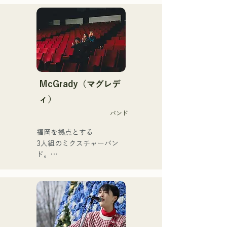
説動画をアップ。

れ、幼少期より教会音楽や
近年では、動画制作編集・
ゴスペルに触れて育つ。

音声編集・ミキシングエン
中学二年生の夏休みにギタ
ジニア・ディレクター・プ
ーを弾き始め、同時に作詞
ロデューサーとしても活動
作曲もするようになった。

している。

17歳で公民館やカフェなど
での音楽活動を開始、現在
その音楽性は多ジャンルに
では県内外問わずライブハ
McGrady（マグレデ
および、クラシック・ロッ
ウスなどにも活動の場を広
ィ）
ク・ポップス・J-Pop・ラ
げている。

テン・ジャズ・ゴスペル・
バンド
誰にでもある心の動きを歌
R&B・フュージョン・ソウ
詞に乗せる力強い歌声が魅
福岡を拠点とする

ル・ファンク・吹奏楽・演
力のシンガーソングライタ
3人組のミクスチャーバン
歌・民族音楽など、様々な
ー。
ド。

スタイルの音楽を演奏す
日常生活の中で起こるさま
る。

ざまな「葛藤」に焦点を当
それらのスタイルや楽曲に
て、

合わせ、コントラバスとエ
”ありのままでいることの肯
レキベースを使い分けてい
定”をテーマにした歌詞を創
る。

り上げる。
