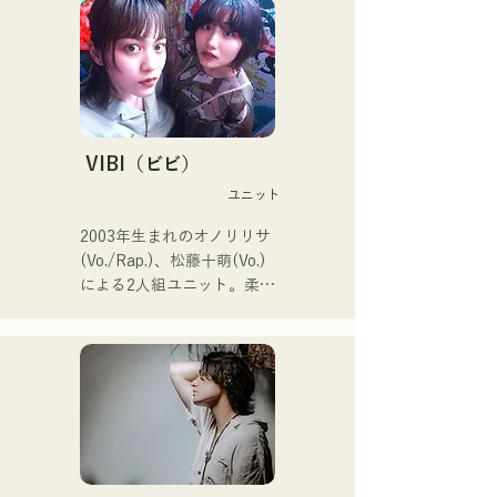
力的に活動中｡

SNS動画総再生数350万回
再生超え､ SNS総フォロワ
ー11.9万人突破！

また2024年第106回全国高
等学校野球選手権大会の

J:COM福岡•熊本•下関のテー
VIBI（ビビ）
マソングなどにも抜擢され
ユニット
今後が大注目のユニット。

2003年生まれのオノリリサ
2026年6月3日に新曲
(Vo./Rap.)、松藤十萌(Vo.)
「Hello say goodbye」を自
による2人組ユニット。柔ら
身初の全国流通盤でリリー
かな世界観の中にまっすぐ
ス！
で力強いメッセージを込め
た楽曲と、温かくも芯のあ
る歌声で、聴く人の心にそ
っと寄り添う楽曲を制作し
ている。

1stシングル「雑に畳んで」