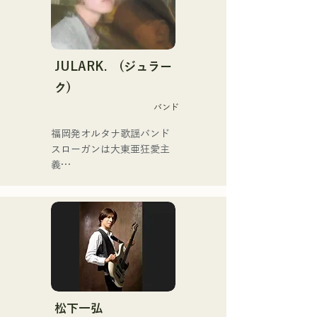
を活用した楽曲を制作し配
信している。

2025年2月にミニアルバム
を3作連続リリースし、1st
ミニアルバム「the City Pop 
JULARK. (ジュラー
vol.1」に収録されている
ク)
「Gift」が「KBC MUSIC 
バンド
SPLASH」3月期のヘビーロ
ーテーションに選ばれる。

福岡発オルタナ歌謡バンド

2025年1月1日から始めた
スローガンは大東亜狂愛主
YouTubeチャンネル「バル
義

コニーTV」は3か月間で登
録者4万人を越え、今なお増
フロントマンを務めるキヨ
えている。

ハラの独自の世界観が垣間
バンドマン、音楽作家、企
見える歌詞と、前衛的かつ
業経営者、ラジオパーソナ
魅力的なサウンドが特徴
リティと様々な肩書きを持
つ異色のアーティスト。
松下一弘