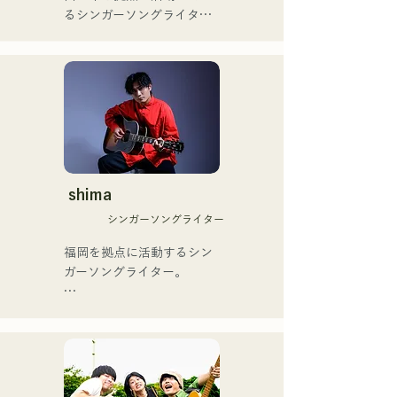
の芸人史上初のゴールデン
るシンガーソングライター
ブザーを獲得し、その後ス
のRiSE(山本莉晴)とトラッ
ペインのゴットタレントで
クメイカーのNOPEによる
もゴールデンブザーを獲得
ユニット

した、ノボせもんなべの応
コロナ禍に入り、音楽で山
援歌「ゴールデンブザー」
口県を盛り上げたいという
や、アメリカ留学時代の心
思いからユニットを始動。

友とコライトした本格的カ
当初は動画配信サイトでの
ントリーソング「Life Goes 
活動のみだったが、2020年
On」もバズり中！

12月より、山口県の地元イ
shima
それらの楽曲を揃えた自身
ベントやライブハウスでの
初のフルアルバム「ONE 
シンガーソングライター
ライブ活動を始める。

BIG FAMILY」を
地元音楽イベントやライブ
福岡を拠点に活動するシン
2025.12.31にリリースし、
ハウスを中心にパフォーマ
ガーソングライター。

iTunesカントリーアルバム
ンスをしている。
で初登場5位、その後3位を
アコースティックギターの
獲得。

弾き語りスタイルで、ロッ
日本テレビ「笑ってこらえ
クティストの力強さとバラ
て」、FBS「福岡く
ードの繊細さを併せ持つ楽
ん。」、「発見らくちゃ
曲を届けている。

く！」やFUKUOKA 