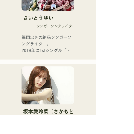
R&Bに触発されたスモーキ
現在、福岡を中心に音楽活
ーな歌声と、

動をつづけるスタジオ･セッ
バックグラウンドの異なる
さいとうゆい
ションミュージシャンであ
メンバーが紡ぎだす

る。
シンガーソングライター
ジャンルを超えた演奏は、
他に類を見ない独自のグル
福岡出身の納品シンガーソ
ーヴを奏でる。
ングライター。

2019年に1stシングル「東
京」、2022年に2ndシング
ル「teen」をリリース。

福岡市内のライブハウスや
SNSを中心に音楽活動を行
っている。

 日常の「ネツ」を歌う。

・音楽のルーツ

└中学1年の時、父親に勧め
坂本愛玲菜（さかもと
られアコースティックギタ
えれな）
ーを始める。

アーティスト・タレント
└難しさを考えずに取り組