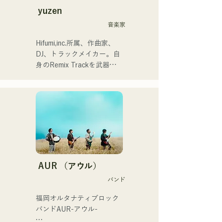
てくれた。
ージュ広場で行われるチャ
シュなサウンドを追求して
yuzen
リティーミュージックソン
いる。甘い声と所々に見せ
音楽家
に出演。
るR&Bならではのコーラス
ワークが魅力。

Hifumi,inc.所属、作曲家、
洗練されたスタイルに注目
DJ、トラックメイカー。自
していただきたい。
身のRemix Trackを武器に
全国のパーティにDJ出演。
確かなDJスキルに裏打ちさ
れた現場力は高く評価され
ている。

出演歴「EDP lab 2017」
「Re:animation12」
「Porter Robinson JAPAN 
tour」「VIRTUAFREAK@
新木場AGEHA」等多数出演

AUR （アウル）
バンド
近年ではソングライティン
グ、リミックスワークを精
福岡オルタナティブロック
力的に行っており、
バンドAUR-アウル- 

VTuber「天輝おこめ」とフ