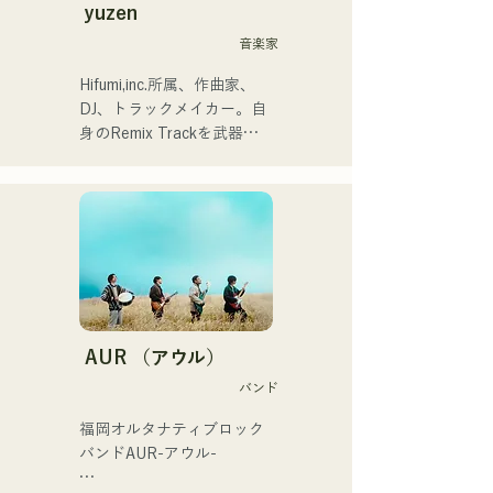
ージュ広場で行われるチャ
シュなサウンドを追求して
yuzen
リティーミュージックソン
いる。甘い声と所々に見せ
音楽家
に出演。
るR&Bならではのコーラス
ワークが魅力。

Hifumi,inc.所属、作曲家、
洗練されたスタイルに注目
DJ、トラックメイカー。自
していただきたい。
身のRemix Trackを武器に
全国のパーティにDJ出演。
確かなDJスキルに裏打ちさ
れた現場力は高く評価され
ている。

出演歴「EDP lab 2017」
「Re:animation12」
「Porter Robinson JAPAN 
tour」「VIRTUAFREAK@
新木場AGEHA」等多数出演

AUR （アウル）
バンド
近年ではソングライティン
グ、リミックスワークを精
福岡オルタナティブロック
力的に行っており、
バンドAUR-アウル- 

VTuber「天輝おこめ」とフ