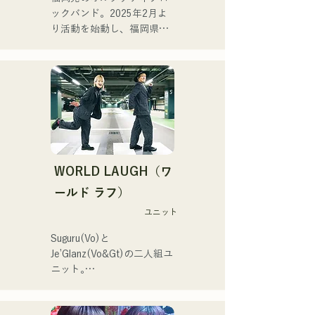
支えるようにメンバーの個
ックバンド。2025年2月よ
性が生かされ、その音も優
り活動を始動し、福岡県内
しく温かい。

のライブハウスを中心に活
福岡を中心にライブハウス
動している。孤独や葛藤に
や野外イベントなどに出演
寄り添う歌詞、耳に残るギ
中。またSNSでの動画投
ターリフを意識し、聞く人
稿・配信の活動も行ってい
の心に刻まれるようなサウ
る。

ンドづくりを目指してい
る。
韓国のアイドルSTAYCのメ
ンバー、ユンさんが福岡旅
WORLD LAUGH（ワ
行をされていた際、清流公
園で行われていた「ファン
ールド ラフ）
マーケット」というイベン
ユニット
トでハルレインが歌唱を聴
き、ハルノウタがとてもよ
Suguru(Vo)と
い！と感想をいただきおす
Je’Glanz(Vo&Gt)の二人組ユ
すめした。
ニット｡

紅白歌合戦への出演を目標
に福岡・東京のW拠点で精