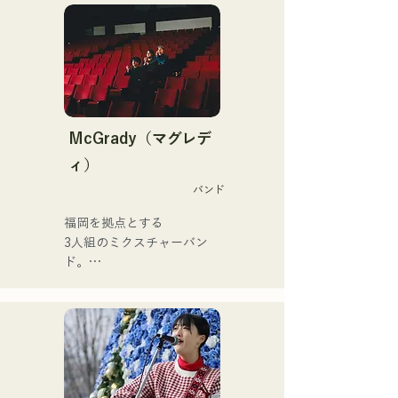
近年では、動画制作編集・
ゴスペルに触れて育つ。

音声編集・ミキシングエン
中学二年生の夏休みにギタ
ジニア・ディレクター・プ
ーを弾き始め、同時に作詞
ロデューサーとしても活動
作曲もするようになった。

している。

17歳で公民館やカフェなど
での音楽活動を開始、現在
その音楽性は多ジャンルに
では県内外問わずライブハ
McGrady（マグレデ
および、クラシック・ロッ
ウスなどにも活動の場を広
ィ）
ク・ポップス・J-Pop・ラ
げている。

テン・ジャズ・ゴスペル・
バンド
誰にでもある心の動きを歌
R&B・フュージョン・ソウ
詞に乗せる力強い歌声が魅
福岡を拠点とする

ル・ファンク・吹奏楽・演
力のシンガーソングライタ
3人組のミクスチャーバン
歌・民族音楽など、様々な
ー。
ド。

スタイルの音楽を演奏す
日常生活の中で起こるさま
る。

ざまな「葛藤」に焦点を当
それらのスタイルや楽曲に
て、

合わせ、コントラバスとエ
”ありのままでいることの肯
レキベースを使い分けてい
定”をテーマにした歌詞を創
る。

り上げる。
