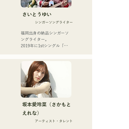
R&Bに触発されたスモーキ
現在、福岡を中心に音楽活
ーな歌声と、

動をつづけるスタジオ･セッ
バックグラウンドの異なる
さいとうゆい
ションミュージシャンであ
メンバーが紡ぎだす

る。
シンガーソングライター
ジャンルを超えた演奏は、
他に類を見ない独自のグル
福岡出身の納品シンガーソ
ーヴを奏でる。
ングライター。

2019年に1stシングル「東
京」、2022年に2ndシング
ル「teen」をリリース。

福岡市内のライブハウスや
SNSを中心に音楽活動を行
っている。

 日常の「ネツ」を歌う。

・音楽のルーツ

└中学1年の時、父親に勧め
坂本愛玲菜（さかもと
られアコースティックギタ
えれな）
ーを始める。

アーティスト・タレント
└難しさを考えずに取り組
み、始めて1ヶ月でライブハ