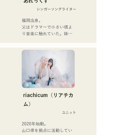
あれっくす
スし本格的に活動を開始。

シンガーソングライター
acostic編成、トラック編
成、バンド編成などさまざ
福岡出身。

まな形で音楽を表現する。

父はドラマーで小さい頃よ
レコーディングやライブの
り音楽に触れていた。妹
サポートには、じぐざぐづ
Pauletteもシンガーとして
のCHOYO（Key. / Gt.)、元
活躍中。

meowの大晟（Dr.）、the 
家族で音楽を楽しむミュー
perfect meの末廣悠弥
ジックファミリー。

（Gt.）、xanadooのS0.
10代後半にアメリカへ4年
（Ba.）を迎え、活動を行
半留学。

う。

現在はLOVE FMの"music 
×serendipity"でラジオDJを
【NEW SINGLE】 

務める。

riachicum（リアチカ
2025年6月25日に新曲「世
またアーティストの傍、モ
ム）
界は愛なんだ」をリリー
デルやタレントとしても活
ス。
ユニット
躍中。世界的有名なオーデ
ィション番組「ブリテンズ
2020年始動。

ゴットタレント」で日本人
山口県を拠点に活動してい
の芸人史上初のゴールデン