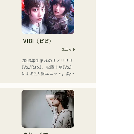
力的に活動中｡

SNS動画総再生数350万回
再生超え､ SNS総フォロワ
ー11.9万人突破！

また2024年第106回全国高
等学校野球選手権大会の

J:COM福岡•熊本•下関のテー
VIBI（ビビ）
マソングなどにも抜擢され
ユニット
今後が大注目のユニット。

2003年生まれのオノリリサ
2026年6月3日に新曲
(Vo./Rap.)、松藤十萌(Vo.)
「Hello say goodbye」を自
による2人組ユニット。柔ら
身初の全国流通盤でリリー
かな世界観の中にまっすぐ
ス！
で力強いメッセージを込め
た楽曲と、温かくも芯のあ
る歌声で、聴く人の心にそ
っと寄り添う楽曲を制作し
ている。

1stシングル「雑に畳んで」
を2025年1月23日にリリー