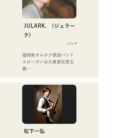
信している。

2025年2月にミニアルバム
を3作連続リリースし、1st
ミニアルバム「the City Pop 
JULARK. (ジュラー
vol.1」に収録されている
ク)
「Gift」が「KBC MUSIC 
バンド
SPLASH」3月期のヘビーロ
ーテーションに選ばれる。

福岡発オルタナ歌謡バンド

2025年1月1日から始めた
スローガンは大東亜狂愛主
YouTubeチャンネル「バル
義

コニーTV」は3か月間で登
録者4万人を越え、今なお増
フロントマンを務めるキヨ
えている。

ハラの独自の世界観が垣間
バンドマン、音楽作家、企
見える歌詞と、前衛的かつ
業経営者、ラジオパーソナ
魅力的なサウンドが特徴
リティと様々な肩書きを持
つ異色のアーティスト。
松下一弘