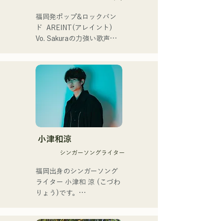
プニング記念イベント,結婚
するスリーピースバンド。

式様々な分野で活動。

└メンバーはジュンイチロ
福岡発ポップ&ロックバン
英語も日本語も対応可能で
ウ（Vo）、梅田孝明
ド  AREINT(アレイント)

す。

（Ba）、杉本剛志（Dr）の
Vo. Sakuraの力強い歌声
アーティストの日本人父と
3名。

に、パワフルかつ、若さと
アメリカ人母から生まれた
└長崎県立大学佐世保校の
個性溢れるBa. SEIYA、Dr. 
サラブレッド。
軽音楽部で出会い結成。

SHOにより生み出される楽
曲は、キャッチーでどこか
・活動

馴染みのあるロックサウン
└2023年12月1日に3rd 
ドが特徴であり、独特な
EP『夢戦夜』をリリース。

AREINTサウンドを作り出
└EPを携え、卒論と並行し
している。 

ながら全国ツアー「せいの
「KBCラジオ ホークス中継
小津和涼
で叫ぼうツアー」を開催。

2024」のオープニングテー
シンガーソングライター
└ツアーファイナルは2月
マ曲に「Remember Me」
18日に地元長崎で、大学の
が採用された。

福岡出身のシンガーソング
同期バンドと主催イベント
ライター 小津和 涼 (こづわ 
として開催した。

サウンドハウスとTuneCore 
りょう)です。

Japanが主催するバンドコン
・活動方針

テストにおいて、2nd EPの
現在は東京を中心に路上ラ