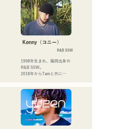
└大学卒業後、メンバーは
タイトル曲「ONLY ONE」
イブ、TikTok配信、イベン
それぞれ就職するが、解散
が、785作品の応募の中か
トなどに出演しながら活動
はせず活動を継続。

ら優秀賞に選出された。 

しています！

└福岡を中間地点として集
まり、練習やライブを行
また2025年に開催された
幼少期から音楽が好きで

う。

MERGENZA JAPAN 2025に
高校に入ってから人前で歌
└DTM（デスクトップミュ
てドイツ大使館賞を受賞し
を歌うようになり歌手にな
Kønny（コニー）
ージック）を活用し、遠隔
東京で行われたドイツフェ
りたいと抱くようになりま
R&B SSW
での楽曲制作も行う。

スティバルに出演した。
した。

1人1人に寄り添う音楽を作
1998年生まれ、福岡出身の
・その他エピソード

っていきたいと思ってま
R&B SSW。

└ボーカルの上田は、費用
す。

2018年からTamと共に
節約とライブ後の打ち上げ
MAVRIQ(旧:MELTY 
参加のため、佐世保から福
 ・campuscollection2022グ
LOUNGE)として、福岡を中
岡まで原付で来たことがあ
ランプリ

心に音楽活動を開始。

る。

・オリジナル曲『プリン』
2022年からKønnyとして、
└KBCテレビ「お天気コン
が2024年KBCラジオオープ
ソロ名義でも活動を開始。

サート」でMVが放送された
ニング曲で採用される

幼少期から影響を受けてき
ことがきっかけで、熊本の
た90'sや00'sのR&Bミュー
高校生が福岡のライブに来
2024年12月24日に大丸パサ
ジックを取り込み、フレッ
てくれた。