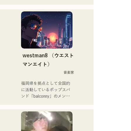
ューチャリングした「Life 
大切な人との出会い、別れ

Size feat.天輝おこめ」は
人生の孤独や迷い

iTunesエレクトロチャート1
それでも、絶えず歩み続け
位を記録。同曲はSpotify公
る

式プレイリスト入りも果た
という思いを歌詞に込め

す。

メンバーそれぞれの

その他にも「ホロライブ」
個性的なアレンジで

NEGI☆Uへの楽曲提供、
曲を作り上げ

2022年末に発表の
希望を奏で、語るバンド
westman8 （ウエスト
holox「常夜リペイント」は
マンエイト）
200万再生を突破などメジ
ャーシーンへと活動の幅を
音楽家
広げている。

福岡県を拠点として全国的
に活動しているポップスバ
福岡スクールオブミュージ
ンド「balconny」のメンバ
ック&ダンス専門学校音楽
ーである西洋平が
プロデュース科講師も務め
「westman8」と名義を新
ていた。
たに2025年からソロプロジ
ェクトを始動。音楽生成AI
を活用した楽曲を制作し配