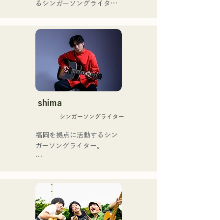
るシンガーソングライター
ブザーを獲得し、その後ス
のRiSE(山本莉晴)とトラッ
ペインのゴットタレントで
クメイカーのNOPEによる
もゴールデンブザーを獲得
ユニット

した、ノボせもんなべの応
コロナ禍に入り、音楽で山
援歌「ゴールデンブザー」
口県を盛り上げたいという
や、アメリカ留学時代の心
思いからユニットを始動。

友とコライトした本格的カ
当初は動画配信サイトでの
ントリーソング「Life Goes 
活動のみだったが、2020年
On」もバズり中！

12月より、山口県の地元イ
shima
それらの楽曲を揃えた自身
ベントやライブハウスでの
初のフルアルバム「ONE 
シンガーソングライター
ライブ活動を始める。

BIG FAMILY」を
地元音楽イベントやライブ
福岡を拠点に活動するシン
2025.12.31にリリースし、
ハウスを中心にパフォーマ
ガーソングライター。

iTunesカントリーアルバム
ンスをしている。
で初登場5位、その後3位を
アコースティックギターの
獲得。

弾き語りスタイルで、ロッ
日本テレビ「笑ってこらえ
クティストの力強さとバラ
て」、FBS「福岡く
ードの繊細さを併せ持つ楽
ん。」、「発見らくちゃ
曲を届けている。

く！」やFUKUOKA 