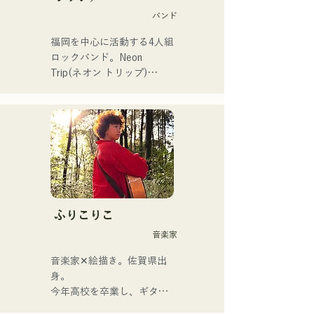
バンド
福岡を中心に活動する4人組
ロックバンド。Neon 
Trip(ネオン トリップ)

2023年11月よりalbatross
からNeon Tripに改名。

歌謡ロックのエッセンスが
Vo&Gt.神谷優馬の艶のある
歌声でノスタルジーを感じ
る楽曲に息づいている。
Vo&Gt.神谷優馬を中心に生
み出す、時に優しく、時に
ふりこりこ
激しさを伴うメロディと歌
音楽家
詞にメンバーの様々な音楽
ルーツが加わり幅広い楽曲
音楽家✕絵描き。佐賀県出
を生み出し、『令和歌謡ロ
身。

ック』を掲げ活動してい
今年高校を卒業し、ギター
る。
や民族楽器、日用品などを