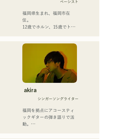
ベーシスト
福岡県生まれ、福岡市在
住。

12歳でホルン、15歳でトラ
ンペットを経験。16歳、友
人とのロックバンド結成を
機にエレキベースを手にす
る。18歳、福岡コミュニケ
ーションアート専門学校へ
入学。卒業後、プロベーシ
ストとして活動を開始。

国内外のアーティストとラ
イブ・コンサート・学校コ
akira
ンサート・ツアー・イベン
シンガーソングライター
ト・パーティ・レコーディ
ング・制作・スクールレッ
福岡を拠点にアコースティ
スン・出張レッスン・プラ
ックギターの弾き語りで活
イベートレッスンなど。
動。

Youtubeには吹奏楽向け解
クリスチャンの家庭に生ま
説動画をアップ。

れ、幼少期より教会音楽や