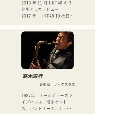
2013 年 11 月 HKT48 の 3 
ウスデビューを果たした。

期生としてデビュー 

2017 年　HKT48 10 枚目シ
・これまでの活動

ングル 「キスは待つしかな
└中学生の頃から福岡のラ
いのでしょうか？」 

イブハウスを中心に約10年
2021 年　14 枚目シングル 
間活動を継続。

「君とどこかへ行きたい」
選抜メンバーとして選出 

・実績と楽曲制作

2025 年 4 月に HKT48 を卒
└「くるめライブチャレン
業。 フリーでの活動とアー
ジ2021」で最優秀賞を受
ティスト活動を本格化。 

賞。

高木康行
└大分のアイドルグループ
ツールド九州 2025 公式イ
「パレット」に楽曲提供し
音楽家・サックス奏者
メージソングとなる 1st 
た経験を持つ。

SINGLE「ESPOIR」を 
1987年　オールディーズラ
└楽曲提供を機にDTMを始
2025.7.2にリリース

イブハウス「博多ケント
め、自身の制作にも意欲を
ス」バンドオーディション
見せている。
2nd SINGLE 「YUMEIRO」
を経て、19歳でプロミュー
では、

ジシャンとしての活動をス
自身初となる作詞を担当
タート。
