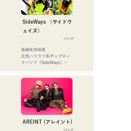
STREET PARTY、
 コンセプトは、「等身大の
Hannibal Halloween Music 
ままで。僕とあなたのため
Festival ,sunset live2019、
の音楽を。」気持ちが落ち
SideWays （サイドウ
鷹祭Summer Boostイベン
込んだ時や、心が沈んでし
トステージにも出演。MCと
ェイズ）
まう時こそ聴いてほしい。

してはRugby World 
バンド
自分自身も迷いや葛藤を抱
cup2019 Public viewing、競
える瞬間があるからこそ、
輪日本一ダービーの場内ア
長崎佐世保発

作り物ではなく、ありのま
ナウンス、ラグビー女子日
元気ハツラツ系ポップロッ
まの感情や言葉をそのまま
本代表世界大会スタジアム
クバンド「SideWays」

音楽にしている。

DJ、プレアデスカップ
昨年12月に新EP「夢千夜」
2023(ダンスイベント）、
リリース&全国ツアーを敢
2024年10月より音楽活動を
滑走屋場内アナウンス、ク
行

開始。

リスマスアドベント、イス
小説を元にした楽しくどこ
福岡を中心にブッキングラ
ラデサルサ、福岡ウィニン
か哀愁のある楽曲に注
イブや路上ライブなど精力
グスピリッツのスタジアム
目！！

的に活動を行っている。

DJ、金鷲旗、山笠関連イベ
2025年11月22日にはファー
ント、地域イベント、
ストワンマンライブを開
Ramen Tech2025(global 
・バンド概要

AREINT (アレイント)
催。
summit)、福岡市武道館オー
└長崎県佐世保市を拠点と
バンド