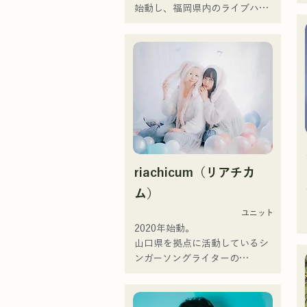
始動し、福岡県内のライブハウ
スを中心に活動している。孤独
や葛藤に寄り添う歌詞、耳に残
るギターリフを意識し、聞く人
の心に刻まれるようなサウンド
づくりを目指している。
riachicum（リアチカ
ム）
ユニット
2020年始動。

山口県を拠点に活動しているシ
ンガーソングライターの
RiSE(山本莉晴)とトラックメイ
カーのNOPEによるユニット

コロナ禍に入り、音楽で山口県