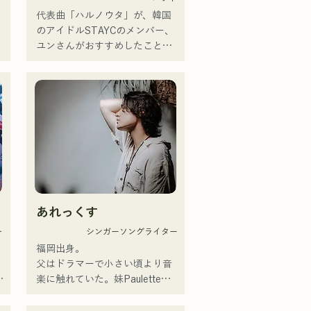
代表曲「ハルノウタ」が、韓国
のアイドルSTAYCのメンバー、
ュ
ユンさんがおすすめしたことで
話題となった。

2019年4月より始動したJ-POP
携
バンド。各メンバーがバンドや
サポートの活動・経験をしてい
点
る中、新たなる音楽の目標を掲
げバンドを結成。CHiKaの透明
感のある声、等身大の歌詞をど
こか懐かしいメロディに乗せた
楽曲は幅広い世代の支持を得て
あれっくす
いる。その楽曲を支えるように
、
メンバーの個性が生かされ、そ
ト
シンガーソングライター
の音も優しく温かい。

福岡出身。

福岡を中心にライブハウスや野
父はドラマーで小さい頃より音
外イベントなどに出演中。また
界
楽に触れていた。妹Pauletteも
た
SNSでの動画投稿・配信の活動
シンガーとして活躍中。

も行っている。

家族で音楽を楽しむミュージッ