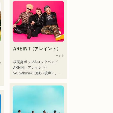
クファミリー。

韓国のアイドルSTAYCのメンバ
10代後半にアメリカへ4年半留
曲
ー、ユンさんが福岡旅行をされ
学。

ていた際、清流公園で行われて
現在はLOVE FMの"music 
いた「ファンマーケット」とい
×serendipity"でラジオDJを務め
うイベントでハルレインが歌唱
る。

を聴き、ハルノウタがとてもよ
またアーティストの傍、モデル
い！と感想をいただきおすすめ
バ
やタレントとしても活躍中。世
した。
AREINT (アレイント)
界的有名なオーディション番組
「ブリテンズゴットタレント」
バンド
で日本人の芸人史上初のゴール
福岡発ポップ&ロックバンド  
ド
デンブザーを獲得し、その後ス
AREINT(アレイント)

ペインのゴットタレントでもゴ
Vo. Sakuraの力強い歌声に、パ
ールデンブザーを獲得した、ノ
ワフルかつ、若さと個性溢れる
ボせもんなべの応援歌「ゴール
Ba. SEIYA、Dr. SHOにより生み
リ
デンブザー」や、アメリカ留学
出される楽曲は、キャッチーで
時代の心友とコライトした本格
どこか馴染みのあるロックサウ
的カントリーソング「Life Goes 
ンドが特徴であり、独特な
On」もバズり中！

AREINTサウンドを作り出して
それらの楽曲を揃えた自身初の
いる。 
