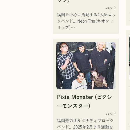
ップ）
バンド
福岡を中心に活動する4人組ロッ
クバンド。Neon Trip(ネオン ト
リップ)

2023年11月よりalbatrossから
Neon Tripに改名。

歌謡ロックのエッセンスが
Vo&Gt.神谷優馬の艶のある歌声
でノスタルジーを感じる楽曲に
息づいている。Vo&Gt.神谷優馬
を中心に生み出す、時に優し
く、時に激しさを伴うメロディ
と歌詞にメンバーの様々な音楽
Pixie Monster (ピクシ
ルーツが加わり幅広い楽曲を生
み出し、『令和歌謡ロック』を
ーモンスター)
掲げ活動している。
バンド
福岡発のオルタナティブロック
バンド。2025年2月より活動を