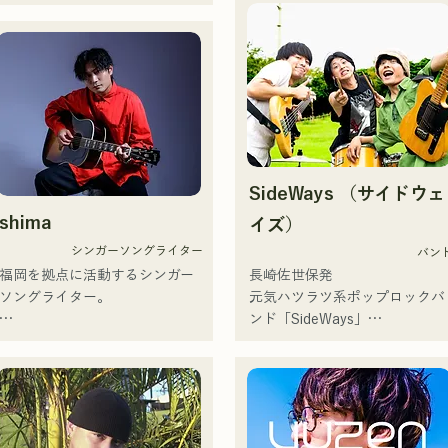
岡・東京のW拠点で精力的に活
うシンガーソングライター。

も芯のある歌声で、聴く人の心
動中｡

にそっと寄り添う楽曲を制作し
SNS動画総再生数350万回再生
2025年8月16日　4年ぶりの楽
ている。

超え､ SNS総フォロワー11.9万
リリース！

人突破！

「ドラマ」

1stシングル「雑に畳んで」を
また2024年第106回全国高等学
各配信サイトにて配信開始！
2025年1月23日にリリースし本
校野球選手権大会の

格的に活動を開始。

J:COM福岡•熊本•下関のテーマソ
acostic編成、トラック編成、
ングなどにも抜擢され今後が大
SideWays （サイドウェ
ンド編成などさまざまな形で音
注目のユニット。

楽を表現する。

shima
イズ）
レコーディングやライブのサポ
2026年6月3日に新曲「Hello say 
シンガーソングライター
バン
ートには、じぐざぐづの
goodbye」を自身初の全国流通
福岡を拠点に活動するシンガー
長崎佐世保発

CHOYO（Key. / Gt.)、元meow
盤でリリース！
ソングライター。

元気ハツラツ系ポップロックバ
の大晟（Dr.）、the perfect me
ンド「SideWays」

の末廣悠弥（Gt.）、xanadooの
アコースティックギターの弾き
昨年12月に新EP「夢千夜」リ
S0.（Ba.）を迎え、活動を行
語りスタイルで、ロックティス
ース&全国ツアーを敢行

う。

トの力強さとバラードの繊細さ
小説を元にした楽しくどこか哀
を併せ持つ楽曲を届けている。

愁のある楽曲に注目！！

【NEW SINGLE】 

2025年6月25日に新曲「世界は