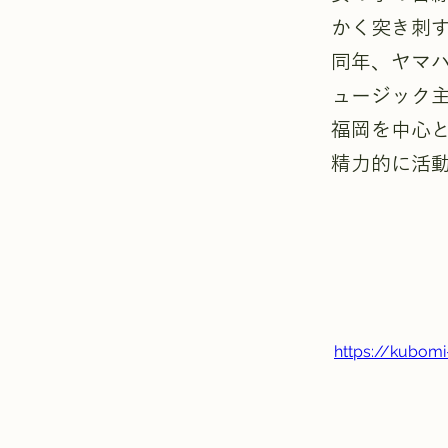
かく突き刺
同年、ヤマ
ュージック主
福岡を中心
精力的に活
https://kubomi-o