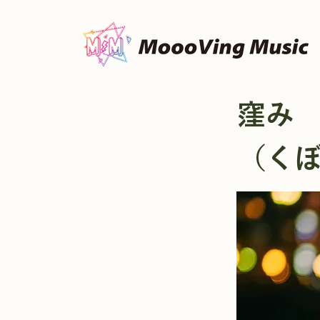
窪み
（く