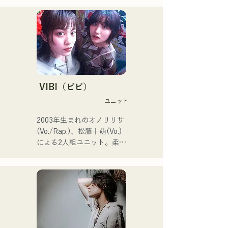
に福岡・東京のW拠点で精
力的に活動中｡

SNS動画総再生数350万回
再生超え､ SNS総フォロワ
ー11.9万人突破！

また2024年第106回全国高
等学校野球選手権大会の

J:COM福岡•熊本•下関のテー
VIBI（ビビ）
マソングなどにも抜擢され
ユニット
今後が大注目のユニット。

2003年生まれのオノリリサ
2026年6月3日に新曲
(Vo./Rap.)、松藤十萌(Vo.)
「Hello say goodbye」を自
による2人組ユニット。柔ら
身初の全国流通盤でリリー
かな世界観の中にまっすぐ
ス！
で力強いメッセージを込め
た楽曲と、温かくも芯のあ
る歌声で、聴く人の心にそ
っと寄り添う楽曲を制作し
ている。
