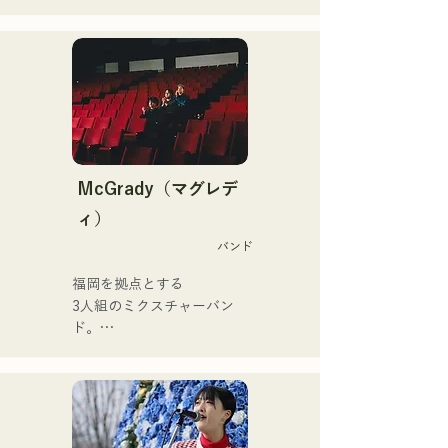
Youtubeには吹奏楽向け解
クリスチャンの家庭に生ま
説動画をアップ。

れ、幼少期より教会音楽や
近年では、動画制作編集・
ゴスペルに触れて育つ。

音声編集・ミキシングエン
中学二年生の夏休みにギタ
ジニア・ディレクター・プ
ーを弾き始め、同時に作詞
ロデューサーとしても活動
作曲もするようになった。

している。

17歳で公民館やカフェなど
での音楽活動を開始、現在
その音楽性は多ジャンルに
では県内外問わずライブハ
McGrady（マグレデ
および、クラシック・ロッ
ウスなどにも活動の場を広
ィ）
ク・ポップス・J-Pop・ラ
げている。

テン・ジャズ・ゴスペル・
バンド
誰にでもある心の動きを歌
R&B・フュージョン・ソウ
詞に乗せる力強い歌声が魅
福岡を拠点とする

ル・ファンク・吹奏楽・演
力のシンガーソングライタ
3人組のミクスチャーバン
歌・民族音楽など、様々な
ー。
ド。

スタイルの音楽を演奏す
日常生活の中で起こるさま
る。

ざまな「葛藤」に焦点を当
それらのスタイルや楽曲に
て、

合わせ、コントラバスとエ
”ありのままでいることの肯
レキベースを使い分けてい
定”をテーマにした歌詞を創
る。
