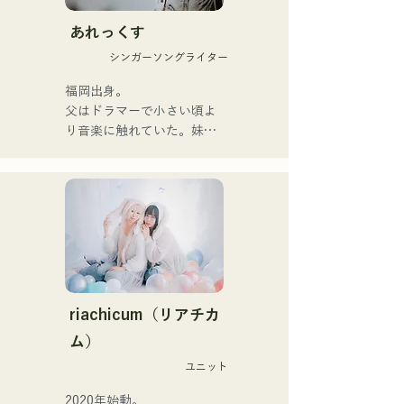
1stシングル「雑に畳んで」
を2025年1月23日にリリー
あれっくす
スし本格的に活動を開始。

シンガーソングライター
acostic編成、トラック編
成、バンド編成などさまざ
福岡出身。

まな形で音楽を表現する。

父はドラマーで小さい頃よ
レコーディングやライブの
り音楽に触れていた。妹
サポートには、じぐざぐづ
Pauletteもシンガーとして
のCHOYO（Key. / Gt.)、元
活躍中。

meowの大晟（Dr.）、the 
家族で音楽を楽しむミュー
perfect meの末廣悠弥
ジックファミリー。

（Gt.）、xanadooのS0.
10代後半にアメリカへ4年
（Ba.）を迎え、活動を行
半留学。

う。

現在はLOVE FMの"music 
×serendipity"でラジオDJを
【NEW SINGLE】 

務める。

riachicum（リアチカ
2025年6月25日に新曲「世
またアーティストの傍、モ
ム）
界は愛なんだ」をリリー
デルやタレントとしても活
ス。
ユニット
躍中。世界的有名なオーデ
ィション番組「ブリテンズ
2020年始動。
