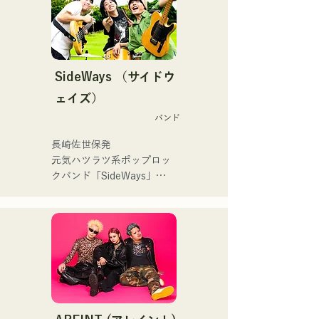
曲を届けている。

く！」やFUKUOKA 
STREET PARTY、
 コンセプトは、「等身大の
Hannibal Halloween Music 
ままで。僕とあなたのため
Festival ,sunset live2019、
の音楽を。」気持ちが落ち
SideWays （サイドウ
鷹祭Summer Boostイベン
込んだ時や、心が沈んでし
トステージにも出演。MCと
ェイズ）
まう時こそ聴いてほしい。

してはRugby World 
バンド
自分自身も迷いや葛藤を抱
cup2019 Public viewing、競
える瞬間があるからこそ、
輪日本一ダービーの場内ア
長崎佐世保発

作り物ではなく、ありのま
ナウンス、ラグビー女子日
元気ハツラツ系ポップロッ
まの感情や言葉をそのまま
本代表世界大会スタジアム
クバンド「SideWays」

音楽にしている。

DJ、プレアデスカップ
昨年12月に新EP「夢千夜」
2023(ダンスイベント）、
リリース&全国ツアーを敢
2024年10月より音楽活動を
滑走屋場内アナウンス、ク
行

開始。

リスマスアドベント、イス
小説を元にした楽しくどこ
福岡を中心にブッキングラ
ラデサルサ、福岡ウィニン
か哀愁のある楽曲に注
イブや路上ライブなど精力
グスピリッツのスタジアム
目！！

的に活動を行っている。

DJ、金鷲旗、山笠関連イベ
2025年11月22日にはファー
ント、地域イベント、
ストワンマンライブを開
Ramen Tech2025(global 
・バンド概要
