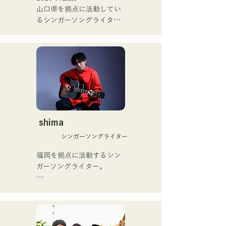
ゴットタレント」で日本人
山口県を拠点に活動してい
の芸人史上初のゴールデン
るシンガーソングライター
ブザーを獲得し、その後ス
のRiSE(山本莉晴)とトラッ
ペインのゴットタレントで
クメイカーのNOPEによる
もゴールデンブザーを獲得
ユニット

した、ノボせもんなべの応
コロナ禍に入り、音楽で山
援歌「ゴールデンブザー」
口県を盛り上げたいという
や、アメリカ留学時代の心
思いからユニットを始動。

友とコライトした本格的カ
当初は動画配信サイトでの
ントリーソング「Life Goes 
活動のみだったが、2020年
On」もバズり中！

12月より、山口県の地元イ
shima
それらの楽曲を揃えた自身
ベントやライブハウスでの
初のフルアルバム「ONE 
シンガーソングライター
ライブ活動を始める。

BIG FAMILY」を
地元音楽イベントやライブ
福岡を拠点に活動するシン
2025.12.31にリリースし、
ハウスを中心にパフォーマ
ガーソングライター。

iTunesカントリーアルバム
ンスをしている。
で初登場5位、その後3位を
アコースティックギターの
獲得。

弾き語りスタイルで、ロッ
日本テレビ「笑ってこらえ
クティストの力強さとバラ
て」、FBS「福岡く
ードの繊細さを併せ持つ楽
ん。」、「発見らくちゃ