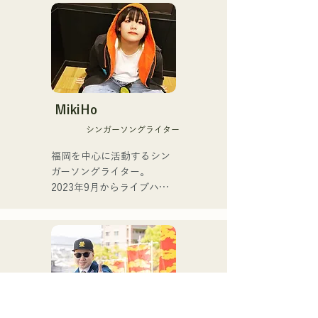
自身初となる作詞を担当
タート。

し、 グループの在籍中から
以後、ダンスホール、ナイ
卒業を決意したタイミング
トクラブ等のレギュラーバ
で 意味をこめた内容を歌詞
ンドに於いてジャズ、ラテ
として表現した。
ン、ポップス等、様々なジ
ャンルの演奏キャリアを重
ねる。

MikiHo
現在は、ヤマハサックス講
シンガーソングライター
師として幅広い年齢層を対
象にした演奏指導も行いつ
福岡を中心に活動するシン
つ、福岡を中心にライブ、
ガーソングライター。

イベント演奏など様々な演
2023年9月からライブハウ
奏活動を展開中。

スなどで活動をはじめまし
た。唯一無二の声を特徴
主な演奏活動

に、日常の会話や心の奥に
チェッカーズリーダー武内
ある感情をすくい上げた歌
享(Gr)氏とのバンド「The 
詞で楽曲を制作していま
Shake」での活動

す。声とともに、言葉が描
ラテンピアノの第一人者、
く世界にもぜひ耳を傾けて
森村献(Pf)氏とのジョイン
いただきたいです。