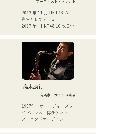
アーティスト・タレント
└難しさを考えずに取り組
み、始めて1ヶ月でライブハ
2013 年 11 月 HKT48 の 3 
ウスデビューを果たした。

期生としてデビュー 

2017 年　HKT48 10 枚目シ
・これまでの活動

ングル 「キスは待つしかな
└中学生の頃から福岡のラ
いのでしょうか？」 

イブハウスを中心に約10年
2021 年　14 枚目シングル 
間活動を継続。

「君とどこかへ行きたい」
選抜メンバーとして選出 

・実績と楽曲制作

2025 年 4 月に HKT48 を卒
└「くるめライブチャレン
業。 フリーでの活動とアー
ジ2021」で最優秀賞を受
ティスト活動を本格化。 

賞。

高木康行
└大分のアイドルグループ
ツールド九州 2025 公式イ
「パレット」に楽曲提供し
音楽家・サックス奏者
メージソングとなる 1st 
た経験を持つ。

SINGLE「ESPOIR」を 
1987年　オールディーズラ
└楽曲提供を機にDTMを始
2025.7.2にリリース

イブハウス「博多ケント
め、自身の制作にも意欲を
ス」バンドオーディション
見せている。
2nd SINGLE 「YUMEIRO」
を経て、19歳でプロミュー
では、

ジシャンとしての活動をス