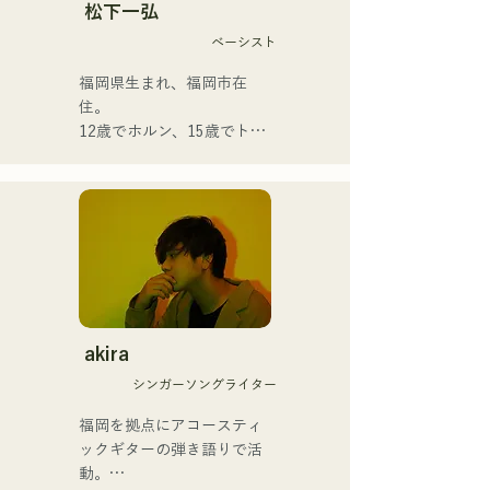
松下一弘
ベーシスト
福岡県生まれ、福岡市在
住。

12歳でホルン、15歳でトラ
ンペットを経験。16歳、友
人とのロックバンド結成を
機にエレキベースを手にす
る。18歳、福岡コミュニケ
ーションアート専門学校へ
入学。卒業後、プロベーシ
ストとして活動を開始。

国内外のアーティストとラ
イブ・コンサート・学校コ
akira
ンサート・ツアー・イベン
シンガーソングライター
ト・パーティ・レコーディ
ング・制作・スクールレッ
福岡を拠点にアコースティ
スン・出張レッスン・プラ
ックギターの弾き語りで活
イベートレッスンなど。
動。
