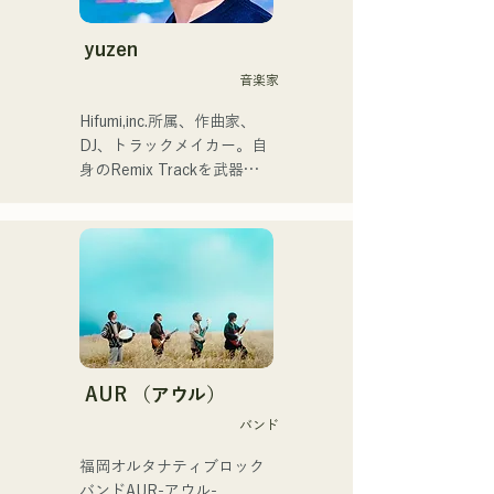
高校生が福岡のライブに来
2024年12月24日に大丸パサ
ジックを取り込み、フレッ
てくれた。
ージュ広場で行われるチャ
シュなサウンドを追求して
yuzen
リティーミュージックソン
いる。甘い声と所々に見せ
音楽家
に出演。
るR&Bならではのコーラス
ワークが魅力。

Hifumi,inc.所属、作曲家、
洗練されたスタイルに注目
DJ、トラックメイカー。自
していただきたい。
身のRemix Trackを武器に
全国のパーティにDJ出演。
確かなDJスキルに裏打ちさ
れた現場力は高く評価され
ている。

出演歴「EDP lab 2017」
「Re:animation12」
「Porter Robinson JAPAN 
tour」「VIRTUAFREAK@
新木場AGEHA」等多数出演

AUR （アウル）
バンド
近年ではソングライティン
グ、リミックスワークを精
福岡オルタナティブロック
力的に行っており、
バンドAUR-アウル- 
