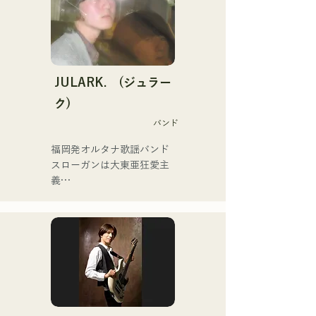
ェクトを始動。音楽生成AI
を活用した楽曲を制作し配
信している。

2025年2月にミニアルバム
を3作連続リリースし、1st
ミニアルバム「the City Pop 
JULARK. (ジュラー
vol.1」に収録されている
ク)
「Gift」が「KBC MUSIC 
バンド
SPLASH」3月期のヘビーロ
ーテーションに選ばれる。

福岡発オルタナ歌謡バンド

2025年1月1日から始めた
スローガンは大東亜狂愛主
YouTubeチャンネル「バル
義

コニーTV」は3か月間で登
録者4万人を越え、今なお増
フロントマンを務めるキヨ
えている。

ハラの独自の世界観が垣間
バンドマン、音楽作家、企
見える歌詞と、前衛的かつ
業経営者、ラジオパーソナ
魅力的なサウンドが特徴
リティと様々な肩書きを持
つ異色のアーティスト。