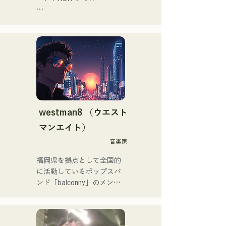
VTuber「天輝おこめ」とフ
ューチャリングした「Life 
大切な人との出会い、別れ

Size feat.天輝おこめ」は
人生の孤独や迷い

iTunesエレクトロチャート1
それでも、絶えず歩み続け
位を記録。同曲はSpotify公
る

式プレイリスト入りも果た
という思いを歌詞に込め

す。

メンバーそれぞれの

その他にも「ホロライブ」
個性的なアレンジで

NEGI☆Uへの楽曲提供、
曲を作り上げ

2022年末に発表の
希望を奏で、語るバンド
westman8 （ウエスト
holox「常夜リペイント」は
マンエイト）
200万再生を突破などメジ
ャーシーンへと活動の幅を
音楽家
広げている。

福岡県を拠点として全国的
に活動しているポップスバ
福岡スクールオブミュージ
ンド「balconny」のメンバ
ック&ダンス専門学校音楽
ーである西洋平が
プロデュース科講師も務め
「westman8」と名義を新
ていた。
たに2025年からソロプロジ