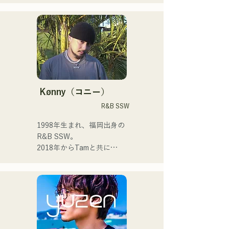
・活動方針

テストにおいて、2nd EPの
現在は東京を中心に路上ラ
└大学卒業後、メンバーは
タイトル曲「ONLY ONE」
イブ、TikTok配信、イベン
それぞれ就職するが、解散
が、785作品の応募の中か
トなどに出演しながら活動
はせず活動を継続。

ら優秀賞に選出された。 

しています！

└福岡を中間地点として集
まり、練習やライブを行
また2025年に開催された
幼少期から音楽が好きで

う。

MERGENZA JAPAN 2025に
高校に入ってから人前で歌
└DTM（デスクトップミュ
てドイツ大使館賞を受賞し
を歌うようになり歌手にな
Kønny（コニー）
ージック）を活用し、遠隔
東京で行われたドイツフェ
りたいと抱くようになりま
R&B SSW
での楽曲制作も行う。

スティバルに出演した。
した。

1人1人に寄り添う音楽を作
1998年生まれ、福岡出身の
・その他エピソード

っていきたいと思ってま
R&B SSW。

└ボーカルの上田は、費用
す。

2018年からTamと共に
節約とライブ後の打ち上げ
MAVRIQ(旧:MELTY 
参加のため、佐世保から福
 ・campuscollection2022グ
LOUNGE)として、福岡を中
岡まで原付で来たことがあ
ランプリ

心に音楽活動を開始。

る。

・オリジナル曲『プリン』
2022年からKønnyとして、
└KBCテレビ「お天気コン
が2024年KBCラジオオープ
ソロ名義でも活動を開始。

サート」でMVが放送された
ニング曲で採用される

幼少期から影響を受けてき
ことがきっかけで、熊本の
た90'sや00'sのR&Bミュー