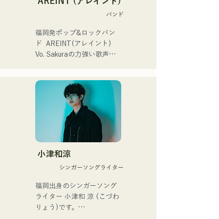
AREINT (アレイント)
催。
summit)、福岡市武道館オー
└長崎県佐世保市を拠点と
バンド
プニング記念イベント,結婚
するスリーピースバンド。

式様々な分野で活動。

└メンバーはジュンイチロ
福岡発ポップ&ロックバン
英語も日本語も対応可能で
ウ（Vo）、梅田孝明
ド  AREINT(アレイント)

す。

（Ba）、杉本剛志（Dr）の
Vo. Sakuraの力強い歌声
アーティストの日本人父と
3名。

に、パワフルかつ、若さと
アメリカ人母から生まれた
└長崎県立大学佐世保校の
個性溢れるBa. SEIYA、Dr. 
サラブレッド。
軽音楽部で出会い結成。

SHOにより生み出される楽
曲は、キャッチーでどこか
・活動

馴染みのあるロックサウン
└2023年12月1日に3rd 
ドが特徴であり、独特な
EP『夢戦夜』をリリース。

AREINTサウンドを作り出
└EPを携え、卒論と並行し
している。 

ながら全国ツアー「せいの
「KBCラジオ ホークス中継
小津和涼
で叫ぼうツアー」を開催。

2024」のオープニングテー
シンガーソングライター
└ツアーファイナルは2月
マ曲に「Remember Me」
18日に地元長崎で、大学の
が採用された。

福岡出身のシンガーソング
同期バンドと主催イベント
ライター 小津和 涼 (こづわ 
として開催した。

サウンドハウスとTuneCore 
りょう)です。

Japanが主催するバンドコン