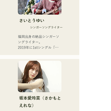
り上げる。

R&Bに触発されたスモーキ
現在、福岡を中心に音楽活
ーな歌声と、

動をつづけるスタジオ･セッ
バックグラウンドの異なる
さいとうゆい
ションミュージシャンであ
メンバーが紡ぎだす

る。
シンガーソングライター
ジャンルを超えた演奏は、
他に類を見ない独自のグル
福岡出身の納品シンガーソ
ーヴを奏でる。
ングライター。

2019年に1stシングル「東
京」、2022年に2ndシング
ル「teen」をリリース。

福岡市内のライブハウスや
SNSを中心に音楽活動を行
っている。

 日常の「ネツ」を歌う。

・音楽のルーツ

└中学1年の時、父親に勧め
坂本愛玲菜（さかもと
られアコースティックギタ
えれな）
ーを始める。
