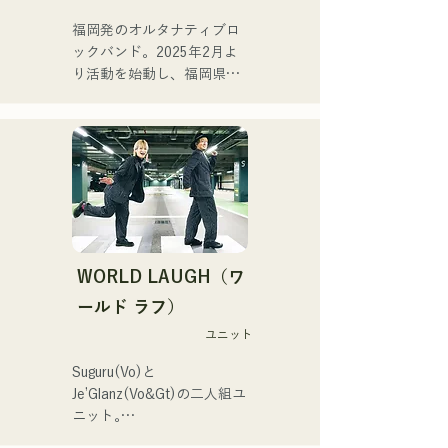
始！
持を得ている。その楽曲を
福岡発のオルタナティブロ
支えるようにメンバーの個
ックバンド。2025年2月よ
性が生かされ、その音も優
り活動を始動し、福岡県内
しく温かい。

のライブハウスを中心に活
福岡を中心にライブハウス
動している。孤独や葛藤に
や野外イベントなどに出演
寄り添う歌詞、耳に残るギ
中。またSNSでの動画投
ターリフを意識し、聞く人
稿・配信の活動も行ってい
の心に刻まれるようなサウ
る。

ンドづくりを目指してい
る。
韓国のアイドルSTAYCのメ
ンバー、ユンさんが福岡旅
WORLD LAUGH（ワ
行をされていた際、清流公
園で行われていた「ファン
ールド ラフ）
マーケット」というイベン
ユニット
トでハルレインが歌唱を聴
き、ハルノウタがとてもよ
Suguru(Vo)と
い！と感想をいただきおす
Je’Glanz(Vo&Gt)の二人組ユ
すめした。
ニット｡

紅白歌合戦への出演を目標