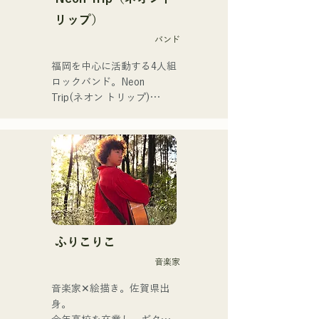
リップ）
バンド
福岡を中心に活動する4人組
ロックバンド。Neon 
Trip(ネオン トリップ)

2023年11月よりalbatross
からNeon Tripに改名。

歌謡ロックのエッセンスが
Vo&Gt.神谷優馬の艶のある
歌声でノスタルジーを感じ
る楽曲に息づいている。
Vo&Gt.神谷優馬を中心に生
み出す、時に優しく、時に
ふりこりこ
激しさを伴うメロディと歌
音楽家
詞にメンバーの様々な音楽
ルーツが加わり幅広い楽曲
音楽家✕絵描き。佐賀県出
を生み出し、『令和歌謡ロ
身。

ック』を掲げ活動してい