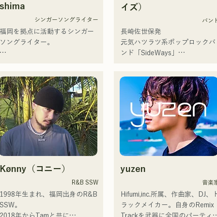
楽を表現する。

shima
イズ）
レコーディングやライブのサポ
2026年6月3日に新曲「Hello say 
シンガーソングライター
バン
ートには、じぐざぐづの
goodbye」を自身初の全国流通
福岡を拠点に活動するシンガー
長崎佐世保発

CHOYO（Key. / Gt.)、元meow
盤でリリース！
ソングライター。

元気ハツラツ系ポップロックバ
の大晟（Dr.）、the perfect me
ンド「SideWays」

の末廣悠弥（Gt.）、xanadooの
アコースティックギターの弾き
昨年12月に新EP「夢千夜」リ
S0.（Ba.）を迎え、活動を行
語りスタイルで、ロックティス
ース&全国ツアーを敢行

う。

トの力強さとバラードの繊細さ
小説を元にした楽しくどこか哀
を併せ持つ楽曲を届けている。

愁のある楽曲に注目！！

【NEW SINGLE】 

2025年6月25日に新曲「世界は
 コンセプトは、「等身大のまま
愛なんだ」をリリース。
で。僕とあなたのための音楽
・バンド概要

を。」気持ちが落ち込んだ時
└長崎県佐世保市を拠点とする
や、心が沈んでしまう時こそ聴
スリーピースバンド。

いてほしい。

└メンバーはジュンイチロウ
Kønny（コニー）
yuzen
自分自身も迷いや葛藤を抱える
（Vo）、梅田孝明（Ba）、杉
瞬間があるからこそ、作り物で
剛志（Dr）の3名。

R&B SSW
音楽
はなく、ありのままの感情や言
└長崎県立大学佐世保校の軽音
1998年生まれ、福岡出身のR&B 
Hifumi,inc.所属、作曲家、DJ、
葉をそのまま音楽にしている。

楽部で出会い結成。

SSW。

ラックメイカー。自身のRemix 
2018年からTamと共に
Trackを武器に全国のパーティ