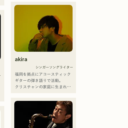
Hannibal Halloween Music 
の応募の中から優秀賞に選出さ
人生の孤独や迷い

打
Festival ,sunset live2019、鷹祭
れた。 

それでも、絶えず歩み続ける

Summer Boostイベントステー
という思いを歌詞に込め

ジにも出演。MCとしてはRugby 
また2025年に開催された
メンバーそれぞれの

が
World cup2019 Public viewing、
MERGENZA JAPAN 2025にてド
個性的なアレンジで

競輪日本一ダービーの場内アナ
イツ大使館賞を受賞し東京で行
曲を作り上げ

ウンス、ラグビー女子日本代表
われたドイツフェスティバルに
希望を奏で、語るバンド
世界大会スタジアムDJ、プレア
出演した。
デスカップ2023(ダンスイベン
ト）、滑走屋場内アナウンス、
akira
クリスマスアドベント、イスラ
シンガーソングライター
デサルサ、福岡ウィニングスピ
福岡を拠点にアコースティック
リッツのスタジアムDJ、金鷲
ト
ギターの弾き語りで活動。

旗、山笠関連イベント、地域イ
クリスチャンの家庭に生まれ、
は
ベント、Ramen 
ペ
幼少期より教会音楽やゴスペル
を
Tech2025(global summit)、福岡
に触れて育つ。

イ
市武道館オープニング記念イベ
中学二年生の夏休みにギターを
ント,結婚式様々な分野で活動。

ジ
弾き始め、同時に作詞作曲もす
英語も日本語も対応可能です。

るようになった。

年
アーティストの日本人父とアメ
17歳で公民館やカフェなどでの
ン
リカ人母から生まれたサラブレ