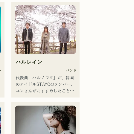
ハルレイン
ー
バンド
代表曲「ハルノウタ」が、韓国
のアイドルSTAYCのメンバー、
ュ
ユンさんがおすすめしたことで
話題となった。

2019年4月より始動したJ-POP
携
バンド。各メンバーがバンドや
サポートの活動・経験をしてい
点
る中、新たなる音楽の目標を掲