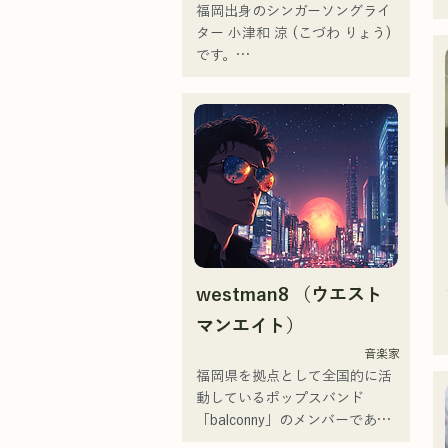
ている。
福岡出身のシンガーソングライ
ター 小津和 涼 (こづわ りょう)
です。

現在は東京を中心に路上ライ
ブ、TikTok配信、イベントなど
に出演しながら活動していま
す！

幼少期から音楽が好きで

高校に入ってから人前で歌を歌
うようになり歌手になりたいと
抱くようになりました。

westman8 （ウエスト
1人1人に寄り添う音楽を作って
いきたいと思ってます。

マンエイト）
音楽家
 ・campuscollection2022グラン
福岡県を拠点として全国的に活
プリ

動しているポップスバンド
・オリジナル曲『プリン』が
「balconny」のメンバーである
2024年KBCラジオオープニング
西洋平が「westman8」と名義