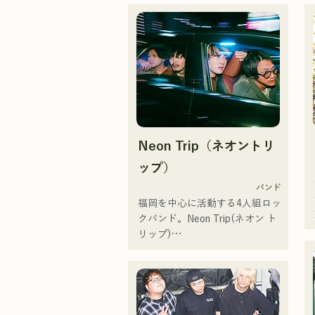
Neon Trip（ネオントリ
ップ）
バンド
福岡を中心に活動する4人組ロッ
クバンド。Neon Trip(ネオン ト
リップ)

2023年11月よりalbatrossから
Neon Tripに改名。

歌謡ロックのエッセンスが
Vo&Gt.神谷優馬の艶のある歌声