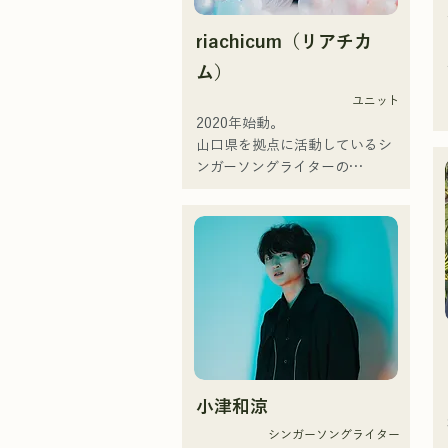
riachicum（リアチカ
ム）
ユニット
2020年始動。

山口県を拠点に活動しているシ
ンガーソングライターの
RiSE(山本莉晴)とトラックメイ
カーのNOPEによるユニット

コロナ禍に入り、音楽で山口県
を盛り上げたいという思いから
ユニットを始動。

当初は動画配信サイトでの活動
のみだったが、2020年12月よ
り、山口県の地元イベントやラ
イブハウスでのライブ活動を始
める。

小津和涼
地元音楽イベントやライブハウ
スを中心にパフォーマンスをし
シンガーソングライター