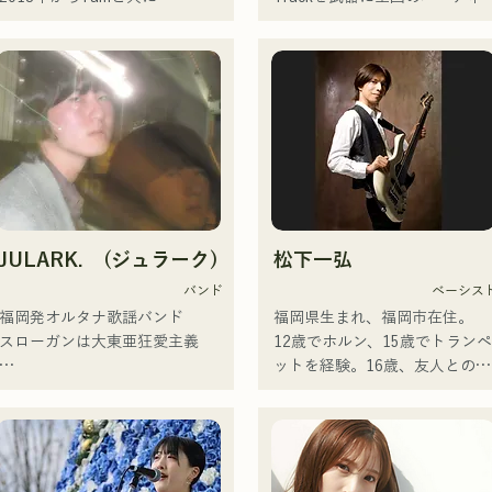
2024年10月より音楽活動を開
・活動

MAVRIQ(旧:MELTY LOUNGE)
DJ出演。確かなDJスキルに裏
始。

└2023年12月1日に3rd EP『夢
として、福岡を中心に音楽活動
ちされた現場力は高く評価され
福岡を中心にブッキングライブ
戦夜』をリリース。

を開始。

ている。

や路上ライブなど精力的に活動
└EPを携え、卒論と並行しな
2022年からKønnyとして、ソロ
出演歴「EDP lab 2017」
を行っている。

ら全国ツアー「せいので叫ぼう
名義でも活動を開始。

「Re:animation12」「Porter 
2025年11月22日にはファースト
ツアー」を開催。

幼少期から影響を受けてきた
Robinson JAPAN tour」
ワンマンライブを開催。
└ツアーファイナルは2月18日
90'sや00'sのR&Bミュージック
「VIRTUAFREAK@新木場
に地元長崎で、大学の同期バン
を取り込み、フレッシュなサウ
AGEHA」等多数出演

ドと主催イベントとして開催し
ンドを追求している。甘い声と
た。

所々に見せるR&Bならではのコ
近年ではソングライティング、
JULARK. (ジュラーク)
松下一弘
ーラスワークが魅力。

リミックスワークを精力的に行
・活動方針

洗練されたスタイルに注目して
っており、VTuber「天輝おこ
バンド
ベーシス
└大学卒業後、メンバーはそれ
いただきたい。
め」とフューチャリングした
福岡発オルタナ歌謡バンド

福岡県生まれ、福岡市在住。

ぞれ就職するが、解散はせず活
「Life Size feat.天輝おこめ」
スローガンは大東亜狂愛主義

12歳でホルン、15歳でトラン
動を継続。

iTunesエレクトロチャート1位
ットを経験。16歳、友人とのロ
└福岡を中間地点として集ま
記録。同曲はSpotify公式プレ
フロントマンを務めるキヨハラ
ックバンド結成を機にエレキベ
り、練習やライブを行う。

リスト入りも果たす。

の独自の世界観が垣間見える歌
ースを手にする。18歳、福岡コ
└DTM（デスクトップミュー
その他にも「ホロライブ」
詞と、前衛的かつ魅力的なサウ
ミュニケーションアート専門学
ック）を活用し、遠隔での楽曲
NEGI☆Uへの楽曲提供、2022
ンドが特徴
校へ入学。卒業後、プロベーシ
制作も行う。

末に発表のholox「常夜リペイ
ストとして活動を開始。
