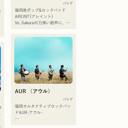
「ブリテンズゴットタレント」
バンド
で日本人の芸人史上初のゴール
福岡発ポップ&ロックバンド  
ド
デンブザーを獲得し、その後ス
AREINT(アレイント)

ペインのゴットタレントでもゴ
Vo. Sakuraの力強い歌声に、パ
ールデンブザーを獲得した、ノ
ワフルかつ、若さと個性溢れる
ボせもんなべの応援歌「ゴール
Ba. SEIYA、Dr. SHOにより生み
リ
デンブザー」や、アメリカ留学
出される楽曲は、キャッチーで
時代の心友とコライトした本格
どこか馴染みのあるロックサウ
的カントリーソング「Life Goes 
ンドが特徴であり、独特な
On」もバズり中！

AREINTサウンドを作り出して
それらの楽曲を揃えた自身初の
いる。 

フルアルバム「ONE BIG 
「KBCラジオ ホークス中継
FAMILY」を2025.12.31にリリ
2024」のオープニングテーマ曲
ースし、iTunesカントリーアル
に「Remember Me」が採用さ
バムで初登場5位、その後3位を
AUR （アウル）
れた。

獲得。

バンド
本
日本テレビ「笑ってこらえ
サウンドハウスとTuneCore 
福岡オルタナティブロックバン
家
て」、FBS「福岡くん。」、
Japanが主催するバンドコンテス
ドAUR-アウル- 

ト
「発見らくちゃく！」や
トにおいて、2nd EPのタイトル
FUKUOKA STREET PARTY、
曲「ONLY ONE」が、785作品
大切な人との出会い、別れ

に