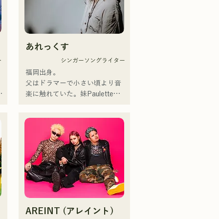
げバンドを結成。CHiKaの透明
感のある声、等身大の歌詞をど
こか懐かしいメロディに乗せた
楽曲は幅広い世代の支持を得て
あれっくす
いる。その楽曲を支えるように
、
メンバーの個性が生かされ、そ
ト
シンガーソングライター
の音も優しく温かい。

福岡出身。

福岡を中心にライブハウスや野
父はドラマーで小さい頃より音
外イベントなどに出演中。また
界
楽に触れていた。妹Pauletteも
た
SNSでの動画投稿・配信の活動
シンガーとして活躍中。

も行っている。

家族で音楽を楽しむミュージッ
クファミリー。

韓国のアイドルSTAYCのメンバ
10代後半にアメリカへ4年半留
曲
ー、ユンさんが福岡旅行をされ
学。

ていた際、清流公園で行われて
現在はLOVE FMの"music 
いた「ファンマーケット」とい
×serendipity"でラジオDJを務め
うイベントでハルレインが歌唱
る。

を聴き、ハルノウタがとてもよ
またアーティストの傍、モデル
い！と感想をいただきおすすめ
バ
やタレントとしても活躍中。世
した。
AREINT (アレイント)
界的有名なオーディション番組