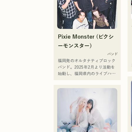
でノスタルジーを感じる楽曲に
息づいている。Vo&Gt.神谷優馬
を中心に生み出す、時に優し
く、時に激しさを伴うメロディ
と歌詞にメンバーの様々な音楽
Pixie Monster (ピクシ
ルーツが加わり幅広い楽曲を生
み出し、『令和歌謡ロック』を
ーモンスター)
掲げ活動している。
バンド
福岡発のオルタナティブロック
バンド。2025年2月より活動を
始動し、福岡県内のライブハウ
スを中心に活動している。孤独
や葛藤に寄り添う歌詞、耳に残
るギターリフを意識し、聞く人
の心に刻まれるようなサウンド
づくりを目指している。