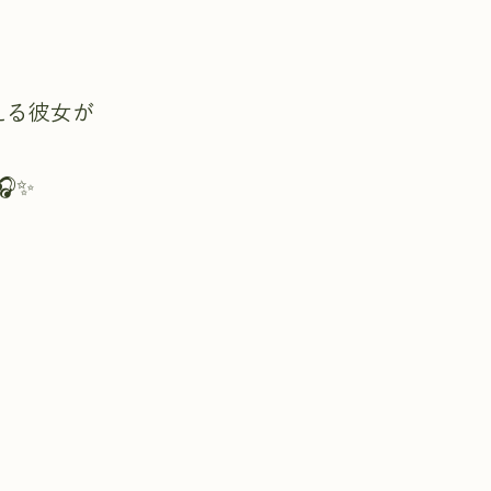
抱える彼女が
✨