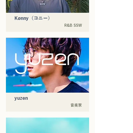
Kønny（コニー）
R&B SSW
yuzen
音楽家