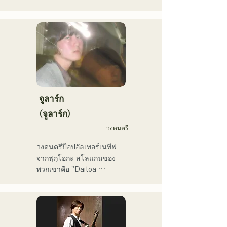
เจกต์เดี่ยวในปี 2025 ภายใต้
ขยายกิจกรรมของเขาเข้าสู่
ชื่อใหม่ว่า "westman8" เขา
กระแสหลัก

สร้างสรรค์และเผยแพร่เพลง
โดยใช้ AI สร้างเพลง

เขาเป็นอาจารย์ประจำภาค
เขาออกมินิอัลบั้มติดต่อกัน
วิชาการผลิตดนตรี วิทยาลัย
สามอัลบั้มในเดือนกุมภาพันธ์ 
ดนตรีและนาฏศิลป์ฟุกุโอกะ
2025 และ "Gift" จากมินิ
อัลบั้มแรก "the City Pop 
vol.1" ได้รับเลือกให้เปิดฟัง
จูลาร์ก
บ่อยๆ ทางช่อง KBC MUSIC 
(จูลาร์ก)
SPLASH ประจำเดือน
วงดนตรี
มีนาคม

ช่อง YouTube ของเขา 
วงดนตรีป๊อปอัลเทอร์เนทีฟ
"Balcony TV" เปิดตัวเมื่อวัน
จากฟุกุโอกะ สโลแกนของ
ที่ 1 มกราคม 2025 มีผู้
พวกเขาคือ "Daitoa 
ติดตามมากกว่า 40,000 คน
Kyoaishugi" (ความรักอันยิ่ง
ภายในสามเดือน และยังคง
ใหญ่แห่งเอเชียตะวันออก)

เพิ่มขึ้นเรื่อยๆ

เขาเป็นศิลปินที่มีเอกลักษณ์
เนื้อเพลงของพวกเขานำเสนอ
เฉพาะตัว มีความสามารถ
มุมมองโลกทัศน์อันเป็น