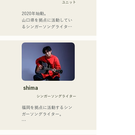
perfect me และ เอส0. (แบนั
ユニット
躍中。世界的有名なオーデ
ส) จาก xanadoo

ィション番組「ブリテンズ
2020年始動。

ゴットタレント」で日本人
山口県を拠点に活動してい
[ซิงเกิลใหม่]

の芸人史上初のゴールデン
るシンガーソングライター
เพลงใหม่ของพวกเขา "The 
ブザーを獲得し、その後ス
のRiSE(山本莉晴)とトラッ
World is Love" จะวาง
ペインのゴットタレントで
クメイカーのNOPEによる
จำหน่ายในวันที่ 25 มิถุนายน 
もゴールデンブザーを獲得
ユニット

2025
した、ノボせもんなべの応
コロナ禍に入り、音楽で山
援歌「ゴールデンブザー」
口県を盛り上げたいという
や、アメリカ留学時代の心
思いからユニットを始動。

友とコライトした本格的カ
当初は動画配信サイトでの
ントリーソング「Life Goes 
活動のみだったが、2020年
On」もバズり中！

12月より、山口県の地元イ
shima
それらの楽曲を揃えた自身
ベントやライブハウスでの
初のフルアルバム「ONE 
シンガーソングライター
ライブ活動を始める。

BIG FAMILY」を
地元音楽イベントやライブ
福岡を拠点に活動するシン
2025.12.31にリリースし、
ハウスを中心にパフォーマ
ガーソングライター。

iTunesカントリーアルバム
ンスをしている。
で初登場5位、その後3位を
アコースティックギターの
獲得。

弾き語りスタイルで、ロッ