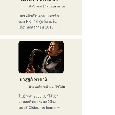
ศิลปินและผู้มีความสามารถ
เธอเดบิวต์ในฐานะสมาชิก
ของ HKT48 รุ่นที่สามใน
เดือนพฤศจิกายน 2013

ในปี 2017 เธอได้รับเลือกให้
เป็นสมาชิกของ HKT48 ใน
ซิงเกิลที่ 10 ชื่อ "Kiss wa 
Matsu Shikanaka desu ka?" 
(ฉันต้องรอจูบ)

ในปี 2021 เธอได้รับเลือกให้
เป็นสมาชิกของ HKT48 ใน
ยาสุยูกิ ทาคางิ
ซิงเกิลที่ 14 ชื่อ "Kimi to 
นักดนตรีและนักแซกโซโฟน
Doko ni Ikitai" (ฉันอยากไป
ที่ไหนสักแห่งกับคุณ)

ในปี พ.ศ. 2530 เขาได้เข้า
ร่วมออดิชั่นวงดนตรีที่วง
เธอออกจาก HKT48 ในเดือน
ดนตรี Oldies live house 
เมษายน 2025 เพื่อมุ่งเน้นไป
"Hakata Kentos" และเริ่ม