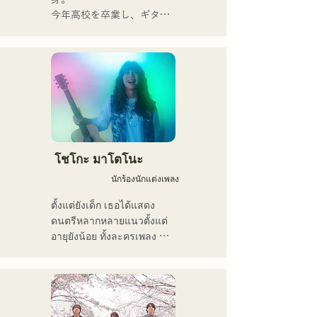
ที่หลากหลาย และยังคง
今年高校を卒業し、ギター
ดำเนินกิจกรรมภายใต้ชื่อวง
や民族楽器、日用品などを
ว่า "Reiwa Kayo Rock"
用いた、独自の音楽制作を
行う傍ら、大胆な色彩感覚
を活かしたアート制作に励
む。枠に収まりきれないマ
ルチな表現スタイルを確立
するため、日々探求を続け
ている。現在はSNSを中心
に、自身の表現を発信中。
โชโกะ มาโตโนะ
นักร้องนักแต่งเพลง
ตั้งแต่ยังเด็ก เธอได้แสดง
ดนตรีหลากหลายแนวตั้งแต่
อายุยังน้อย ทั้งละครเพลง 
แจ๊ส และกอสเปล และเปิดตัว
ครั้งแรกในระดับประเทศในปี 
2011

เธอได้ปรากฏตัวในสื่อต่างๆ 
มากมาย โดยส่วนใหญ่อยู่ใน