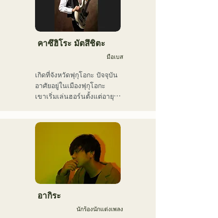
หลากหลาย ทั้งสมาชิกวง นัก
เอกลักษณ์ของนักร้องนำ 
แต่งเพลง ผู้บริหารธุรกิจ และ
Kiyohara ขณะที่ดนตรีแนว
พิธีกรรายการวิทยุ
อาวองการ์ดและน่าหลงใหล
คือสิ่งที่ทำให้พวกเขาแตกต่าง
คาซึฮิโระ มัตสึชิตะ
มือเบส
เกิดที่จังหวัดฟุกุโอกะ ปัจจุบัน
อาศัยอยู่ในเมืองฟุกุโอกะ

เขาเริ่มเล่นฮอร์นตั้งแต่อายุ 
12 ปี และทรัมเป็ตเมื่ออายุ 15 
ปี เมื่ออายุ 16 ปี เขาเริ่มเล่น
เบสไฟฟ้าเมื่อตั้งวงดนตรีร็อก
กับเพื่อนๆ เมื่ออายุ 18 ปี เขา
เข้าเรียนที่วิทยาลัยศิลปะการ
สื่อสารฟุกุโอกะ หลังจาก
สำเร็จการศึกษา เขาเริ่ม
ทำงานเป็นมือเบสมืออาชีพ

เขาเคยร่วมงานกับศิลปินทั้ง
อากิระ
ในและต่างประเทศ ทั้ง
นักร้องนักแต่งเพลง
คอนเสิร์ตสด คอนเสิร์ตของ