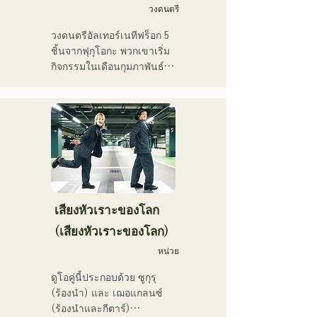
ครูฝึกสอนเสียง และครู
วงดนตรี
และเสียงดนตรีที่นุ่มนวลและ
อาชีวศึกษา ด้วยเสียงร้องอัน
อบอุ่น

วงดนตรีอัลเทอร์เนทีฟร็อก 5 
ทรงพลังและความสามารถใน
ปัจจุบันพวกเขาแสดงดนตรี
ชิ้นจากฟุกุโอกะ พวกเขาเริ่ม
การร้องเพลงอันโดดเด่น เธอ
สดตามสถานที่จัดงานและ
กิจกรรมในเดือนกุมภาพันธ์ 
คือนักร้องนักแต่งเพลงที่จะ
กิจกรรมกลางแจ้ง โดยส่วน
2025 และแสดงสดเป็นหลัก
เป็นผู้นำคนรุ่นต่อไป
ใหญ่อยู่ในฟุกุโอกะ และยัง
ในสถานที่จัดแสดงดนตรีใน
โพสต์และสตรีมวิดีโอบนโซ
จังหวัดฟุกุโอกะ ด้วยเนื้อเพลง
เชียลมีเดียอย่างต่อเนื่อง
ที่สะท้อนความเหงาและความ
ขัดแย้ง และท่วงทำนองกีตาร์
ที่ติดหู พวกเขามุ่งหวังที่จะ
สร้างเสียงเพลงที่จะประทับอยู่
ในใจของผู้ฟัง
เสียงหัวเราะของโลก
(เสียงหัวเราะของโลก)
หน่วย
ดูโอคู่นี้ประกอบด้วย ซูกุรุ 
(ร้องนำ) และ เฌอแกลนซ์ 
(ร้องนำและกีตาร์)
