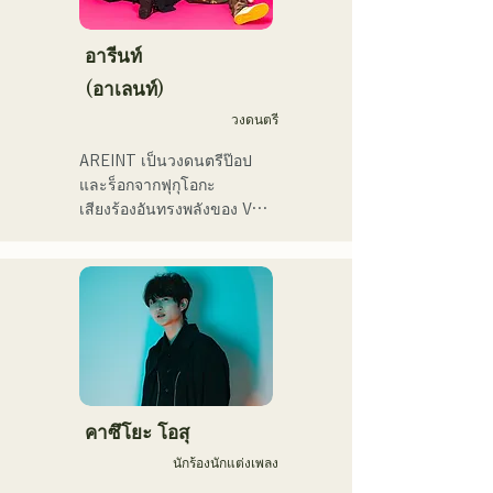
ลองฟังเพลงสนุกๆ ที่สร้างจาก
2025年11月22日にはファー
ント、地域イベント、
นวนิยายของพวกเขาดูสิ!
ストワンマンライブを開
Ramen Tech2025(global 
อารีนท์
催。
summit)、福岡市武道館オー
(อาเลนท์)
プニング記念イベント,結婚
式様々な分野で活動。

วงดนตรี
英語も日本語も対応可能で
AREINT เป็นวงดนตรีป๊อป
す。

และร็อกจากฟุกุโอกะ

アーティストの日本人父と
เสียงร้องอันทรงพลังของ Vo. 
アメリカ人母から生まれた
Sakura ผสานกับเสียงร้องอัน
サラブレッド。
ทรงพลัง อ่อนเยาว์ และมี
เอกลักษณ์เฉพาะตัวของ 
SEIYA มือเบส และ SHO มือ
กลอง ก่อให้เกิดดนตรีร็อกที่
ติดหูแต่คุ้นเคย ซึ่งเป็น
เอกลักษณ์เฉพาะตัวของ 
AREINT

เพลง "Remember Me" ของ
คาซึโยะ โอสุ
พวกเขาได้รับเลือกให้เป็น
นักร้องนักแต่งเพลง
เพลงเปิดของ "KBC Radio 