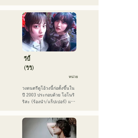
ปัจจุบันพวกเขายังคงทำ
กิจกรรมทั้งในฟุกุโอกะและ
โตเกียว โดยมีเป้าหมายที่จะ
แสดงในศึกเพลงแดงและขาว

พวกเขามียอดวิวบนโซเชียลมี
เดียมากกว่า 3.5 ล้านครั้ง 
และมีผู้ติดตามมากกว่า 
119,000 คน!

นอกจากนี้ พวกเขายังได้รับ
วีบี้
เลือกให้ร้องเพลงธีมการ
(วิวิ)
แข่งขันเบสบอลระดับมัธยม
หน่วย
ปลาย All Japan ครั้งที่ 106 
ในปี 2024 โดยเป็นตัวแทน
วงดนตรีดูโอ้วงนี้ก่อตั้งขึ้นใน
ของ J:COM ฟุกุโอกะ คุมาโม
ปี 2003 ประกอบด้วย โอโนริ 
โตะ และชิโมโนเซกิ ทำให้
ริสะ (ร้องนำ/แร็ปเปอร์) และ 
พวกเขาเป็นวงที่น่าจับตามอง
มัตสึฟูจิ โทโมเอะ (ร้องนำ) 
เพลงของพวกเขาผสมผสาน
ข้อความที่ตรงไปตรงมาแต่
ทรงพลังเข้ากับมุมมองโลกที่
อ่อนโยน และเสียงร้องที่