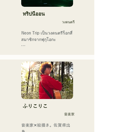
ทริปนีออน
วงดนตรี
Neon Trip เป็นวงดนตรีร็อกสี่
สมาชิกจากฟุกุโอกะ

วงได้เปลี่ยนชื่อจาก 
Albatross เป็น Neon Trip ใน
เดือนพฤศจิกายน 2023

แก่นแท้ของป๊อปร็อกถูก
ถ่ายทอดผ่านบทเพลงอันแสน
คิดถึง ขับร้องโดยนักร้องและ
มือกีตาร์ ยูมะ คามิยะ 
ท่วงทำนองและเนื้อร้องที่บาง
ふりこりこ
ครั้งก็นุ่มนวล บางครั้งก็เข้ม
音楽家
ข้น ผสมผสานกับรากฐานทาง
ดนตรีที่หลากหลายของ
音楽家✕絵描き。佐賀県出
สมาชิกในวง ก่อให้เกิดดนตรี
身。
