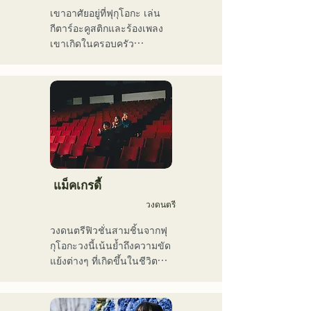
โรงเรียน ทัวร์คอนเสิร์ต งาน
เขาอาศัยอยู่ที่ฟุกุโอกะ เล่น
อีเวนต์ งานปาร์ตี้ การบันทึก
กีตาร์อะคูสติกและร้องเพลง

เสียง การผลิต บทเรียนใน
เขาเกิดในครอบครัว
โรงเรียน บทเรียนนอกสถาน
คริสเตียน และได้สัมผัสกับ
ที่ และบทเรียนส่วนตัว เขายัง
ดนตรีคริสตจักรและกอสเปล
อัปโหลดวิดีโอสอนวงดนตรี
ตั้งแต่ยังเด็ก

เครื่องเป่าลมขึ้น YouTube อีก
เขาเริ่มเล่นกีตาร์ในช่วงปิด
ด้วย

เทอมฤดูร้อนของชั้น
ในช่วงไม่กี่ปีที่ผ่านมา เขายัง
มัธยมศึกษาปีที่ 2 และเริ่มแต่ง
ทำงานเป็นช่างตัดต่อวิดีโอ 
เนื้อร้องและทำนองเพลง

ช่างตัดต่อเสียง วิศวกรมิกซ์
เมื่ออายุ 17 ปี เขาเริ่มแสดง
เสียง ผู้กำกับ และ
ดนตรีตามศูนย์ชุมชนและ
แม็คเกรดี้
โปรดิวเซอร์

ร้านกาแฟ และปัจจุบันได้
วงดนตรี
ขยายกิจกรรมของเขาไปยัง
รสนิยมทางดนตรีของเขา
สถานที่แสดงดนตรีสดทั้งใน
วงดนตรีฟิวชั่นสามชิ้นจากฟุ
ครอบคลุมหลากหลายแนว
และนอกจังหวัด

กุโอกะวงนี้เน้นย้ำถึงความขัด
เพลง ได้แก่ ร็อกคลาสสิก 
นักร้องนักแต่งเพลงที่โด่งดัง
แย้งต่างๆ ที่เกิดขึ้นในชีวิต
ป๊อป เจ-ป๊อป ละติน แจ๊ส กอส
ด้วยน้ำเสียงอันทรงพลัง ซึ่ง
ประจำวัน และแต่งเนื้อร้อง
เปล อาร์แอนด์บี ฟิวชั่น โซล 
ถ่ายทอดอารมณ์ความรู้สึกที่
ในธีม "การเป็นตัวของตัวเอง
ฟังก์ วงดนตรีเครื่องเป่าลม 
เราทุกคนสัมผัสได้ในเนื้อ
อย่างมั่นใจ" เสียงร้องอัน