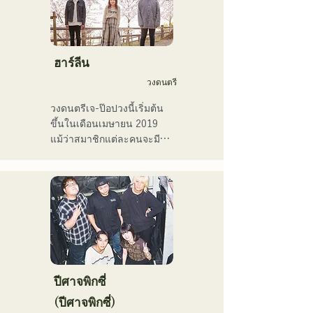
บ้านเกิดของเธอที่ฟุกุโอกะ
และคิวชู และยังมีส่วนร่วมใน
เพลงและภาพยนตร์โฆษณา
ของบริษัทมากมาย

ฮาร์ลีน
ตั้งแต่ปี 2014 ถึง 2017 เธอ
วงดนตรี
พำนักอยู่ที่โตเกียว ซึ่งเธอได้
ทำงานในหลากหลายสาขา
วงดนตรีเจ-ป๊อปวงนี้เริ่มต้น
อาชีพ รวมถึงการแต่งเพลง
ขึ้นในเดือนเมษายน 2019 
ประกอบโฆษณาทางโทรทัศน์
แม้ว่าสมาชิกแต่ละคนจะมี
ของ Pocari Sweat การขับ
ประสบการณ์และเคยเล่น
ร้องประสานเสียงให้กับนาโอ
ดนตรีหรือเป็นวงเปิดมาก่อน 
ทาโร โมริยามะ ในรายการ 
แต่พวกเขาก็ตัดสินใจตั้งวง
"MUSIC FAIR" ทางสถานี
ใหม่โดยมีเป้าหมายทางดนตรี
โทรทัศน์ฟูจิทีวี และการ
ใหม่ เสียงร้องที่ใสสะอาดและ
ปรากฏตัวในละครเพลงร็อก

เนื้อเพลงที่ติดหูของ CHiKa 
ตั้งแต่ปี 2017 เธอได้กลับ
ประกอบกับท่วงทำนองที่ชวน
มายังฟุกุโอกะ ซึ่งนอกจาก
ให้คิดถึง ได้รับการสนับสนุน
งานของเธอเองแล้ว เธอยัง
จากหลากหลายรุ่น บุคลิก
ปีศาจพิกซี่
ทำงานหลากหลายสาขา
เฉพาะตัวของสมาชิกแต่ละ
(ปีศาจพิกซี่)
อาชีพ เช่น พิธีกรรายการวิทยุ 
คนถูกนำมาใช้ประกอบดนตรี 