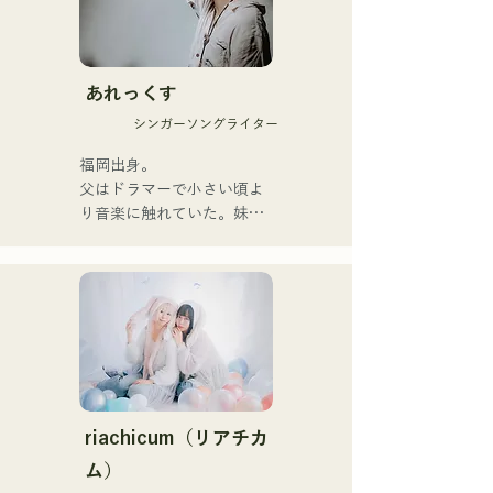
อบอุ่นแต่ทรงพลัง ซึ่งสามารถ
สัมผัสหัวใจของผู้ฟังได้อย่าง
นุ่มนวล

あれっくす
พวกเขาเริ่มต้นกิจกรรมอย่าง
シンガーソングライター
จริงจังด้วยการปล่อยซิงเกิล
แรก "Zatsuni Tamede" เมื่อ
福岡出身。

วันที่ 23 มกราคม 2025

父はドラマーで小さい頃よ
พวกเขานำเสนอเพลงใน
り音楽に触れていた。妹
หลากหลายรูปแบบ ทั้งอะคูสติ
Pauletteもシンガーとして
ก เพลงบรรเลง และการเรียบ
活躍中。

เรียงแบบวงดนตรี

家族で音楽を楽しむミュー
ジックファミリー。

พวกเขาได้รับการสนับสนุน
10代後半にアメリカへ4年
ในการบันทึกเสียงและการ
半留学。

แสดงสดโดย โชโย 
現在はLOVE FMの"music 
(คีย์บอร์ด/กีตาร์) จาก 
×serendipity"でラジオDJを
Zigzaguzu, ไทเซ (กลอง) 
務める。

riachicum（リアチカ
อดีตสมาชิกวง meow, ยูยะ ซู
またアーティストの傍、モ
ム）
เอฮิโร (กีตาร์) จาก the 
デルやタレントとしても活