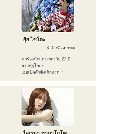
เอ็นกะ และดนตรีโฟล์ก

เพลง
ไพเราะของพวกเขาได้รับแรง
เขาใช้ดับเบิลเบสและเบส
บันดาลใจจากแนวเพลงอาร์
ไฟฟ้าสลับกันเพื่อให้เหมาะกับ
แอนด์บี และการแสดงดนตรี
สไตล์และเพลง

ที่แหวกแนวของสมาชิกจาก
ภูมิหลังที่แตกต่างกัน ก่อให้
ปัจจุบันเขาเป็นนักดนตรีสตูดิ
เกิดจังหวะดนตรีที่มีเอกลักษณ์
ยุ้ย ไซโตะ
โอและนักดนตรีรับจ้าง โดย
เฉพาะตัวไม่เหมือนใคร
ประจำอยู่ที่ฟุกุโอกะเป็นหลัก
นักร้องนักแต่งเพลง
นักร้องนักแต่งเพลงวัย 22 ปี
จากฟุกุโอกะ

เธอเปิดตัวซิงเกิลแรก 
"โตเกียว" ในปี 2019 และ
ซิงเกิลที่สอง "ทีน" ในปี 2022

เธอแสดงดนตรีเป็นหลักตาม
สถานที่แสดงดนตรีสดใน
เมืองฟุกุโอกะและบนโซเชีย
ลมีเดีย

เธอร้องเพลงเกี่ยวกับความ
ร้อนแรงในชีวิตประจำวัน
ไอเรน่า ซากาโมโตะ