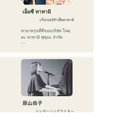
ร่วมกับโทรุ ทาเคอุจิ หัวหน้า
いただきたいです。
วง Checkers (gr)

เอ็มซี ทาทามิ
แร็ปเปอร์ทำเสื่อทาทามิ
ร่วมแสดงสดกับเคน โมริมูระ 
(pf) นักเปียโนชาวละตินผู้
ทายาทรุ่นที่สี่ของบริษัท โทคุ
บุกเบิก

ดะ ทาทามิ ฟุซุมะ จำกัด

ร่วมแสดงในวงดนตรีของตัว
เพื่ออนุรักษ์วัฒนธรรมเสื่อทา
เอง "Latin Amigos"

ทามิไว้สำหรับคนรุ่นต่อไป

เขาจึงมุ่งเน้นทั้งสิ่งที่จับต้อง
นอกจากการแสดงสดที่ร้าน
ได้และสิ่งที่จับต้องไม่ได้ และ
อาหารสด Nakasu "Oldies 
ทำงานอย่างแข็งขันในหลาก
(เดิมชื่อ Hakata Kentos)" 
หลายสาขาอาชีพ รวมถึงแร็ป
แล้ว เขายังมีส่วนร่วมในการ
และศิลปะ ซึ่งแตกต่างจาก
แสดงสดและกิจกรรมต่างๆ 
ช่างฝีมือเสื่อทาทามิแบบ
มากมาย
ดั้งเดิม

原山尚子
シンガーソングライター
เขาเริ่มต้นอาชีพในปี พ.ศ. 
2554 และค้นพบเสน่ห์และ
鍵盤弾き語りシンガーソン
ความท้าทายของเสื่อทาทามิ
グライター
