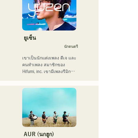
・เพลงต้นฉบับของฉัน 
MAVRIQ (เดิมชื่อ MELTY 
"Pudding" จะถูกใช้เป็นเพลง
LOUNGE)

เปิดของสถานีวิทยุ KBC ในปี 
ในปี 2022 เธอเริ่มแสดงเดี่ยว
2024

ในชื่อ Kønny

เธอผสมผสานดนตรีอาร์
ฉันมีกำหนดขึ้นแสดงในงาน 
แอนด์บียุค 90 และ 2000 ที่มี
ยูเซ็น
Charity Musicthon ที่ 
อิทธิพลต่อเธอมาตั้งแต่เด็ก 
นักดนตรี
Daimaru Passage Plaza ใน
เพื่อสร้างเสียงดนตรีที่แปลก
วันที่ 24 ธันวาคม 2024
ใหม่ เสียงหวานๆ และงาน
เขาเป็นนักแต่งเพลง ดีเจ และ
ประสานเสียงแนวอาร์แอนด์
คนทำเพลง สมาชิกของ 
บีเป็นครั้งคราวคือเสน่ห์ของ
Hifumi, inc. เขามีเพลงรีมิกซ์
เธอ

เป็นของตัวเอง และเป็นดีเจ
เราหวังว่าคุณจะให้ความ
ในงานปาร์ตี้ต่างๆ ทั่ว
สนใจกับสไตล์อันล้ำสมัยของ
ประเทศ ทักษะการแสดงบน
เธอ
เวทีของเขาประกอบกับทักษะ
ดีเจที่แข็งแกร่ง ได้รับการ
ยกย่องอย่างสูง

เขาเคยแสดงในงานอีเวนต์
มากมาย รวมถึง "EDP lab 
AUR (นกฮูก)