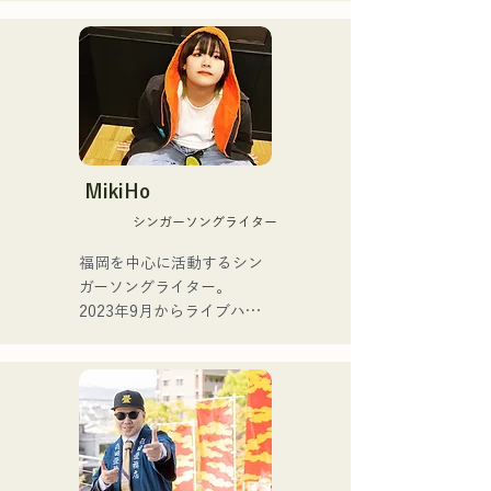
ที่งานฟรีแลนซ์และอาชีพ
ต้นอาชีพนักดนตรีมืออาชีพ
ศิลปินของเธอ

เมื่ออายุ 19 ปี

เธอปล่อยซิงเกิลแรกของเธอ
นับแต่นั้นมา เขาได้สร้าง
ชื่อ "ESPOIR" ซึ่งเป็นเพลง
อาชีพนักดนตรีด้วยการแสดง
ธีมอย่างเป็นทางการของ 
ดนตรีหลากหลายแนว ทั้ง
Tour de Kyushu 2025 ในวัน
แจ๊ส ละติน และป๊อป โดยเป็น
ที่ 2 กรกฎาคม 2025

ส่วนหนึ่งของวงดนตรีประจำ
MikiHo
ตามห้องเต้นรำและไนต์คลับ

シンガーソングライター
สำหรับซิงเกิลที่สองของเธอ
ชื่อ "YUMEIRO" เธอเขียน
ปัจจุบัน เขาสอนแซกโซโฟน
福岡を中心に活動するシン
เนื้อเพลงเองเป็นครั้งแรก โดย
ให้กับคนหลากหลายวัยใน
ガーソングライター。

แสดงถึงความหมายที่ลึกซึ้ง
ฐานะครูสอนแซกโซโฟนของ 
2023年9月からライブハウ
เบื้องหลังการตัดสินใจออก
Yamaha ควบคู่ไปกับการ
スなどで活動をはじめまし
จากวงในขณะที่ยังเป็น
แสดงสดและกิจกรรมต่างๆ 
た。唯一無二の声を特徴
สมาชิกของวงอยู่
โดยส่วนใหญ่จัดขึ้นที่ฟุกุโอกะ

に、日常の会話や心の奥に
ある感情をすくい上げた歌
ผลงานการแสดงหลัก:

詞で楽曲を制作していま
す。声とともに、言葉が描
ร่วมแสดงในวง "The Shake" 
く世界にもぜひ耳を傾けて