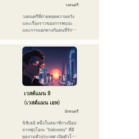
2017," "Re:animation12," 
วงดนตรี
"Porter Robinson JAPAN 
tour" และ "VIRTUAFREAK 
วงดนตรีที่ถ่ายทอดความหวัง
@ Shinkiba AGEHA"

และเรื่องราวของการพบปะ
และการแยกทางกับคนที่รัก 
ในช่วงไม่กี่ปีที่ผ่านมา เขายัง
ความเหงาและความไม่
คงแต่งเพลงและรีมิกซ์อย่าง
แน่นอนของชีวิต แต่ยังคงเดิน
ต่อเนื่อง เพลง "Life Size 
หน้าต่อไป โดยใส่ความรู้สึก
feat. Tenki Okome" ร่วมกับ 
เหล่านี้ลงในเนื้อเพลง และ
VTuber "Tenki Okome" ขึ้น
สร้างสรรค์เพลงที่มีการเรียบ
อันดับ 1 บนชาร์ต iTunes 
เรียงเฉพาะตัวของสมาชิก
electro และยังติดอันดับเพลย์
แต่ละคน
ลิสต์อย่างเป็นทางการบน 
Spotify อีกด้วย

เวสต์แมน 8
(เวสต์แมน เอท)
เขายังเคยแต่งเพลงให้กับ 
NEGI☆U ของวง "hololive" 
นักดนตรี
และเพลง "Toyo Repaint" 
นิชิเฮอิ หนึ่งในสมาชิกวงป๊อป
ของเขาที่ออกโดย holox เมื่อ
จากฟุกุโอกะ "balconny" ที่มี
ปลายปี 2022 ก็มียอดผู้ชม
ผลงานทั่วประเทศ เปิดตัวโปร
ทะลุ 2 ล้านครั้ง ส่งผลให้เขา