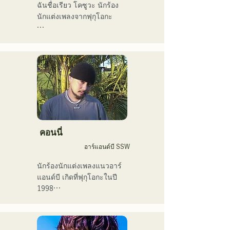
Hawks Live 2024"
ฉันชื่อเรียว โคซูวะ นักร้อง
นักแต่งเพลงจากฟุกุโอกะ

ปัจจุบันฉันทำกิจกรรมส่วน
ใหญ่ในโตเกียว ทั้งการแสดง
ตามท้องถนน บน TikTok 
และตามงานอีเวนต์ต่างๆ!

ฉันรักดนตรีมาตั้งแต่เด็ก

หลังจากเข้ามัธยมปลาย ฉัน
เริ่มร้องเพลงต่อหน้าผู้คน และ
คอนนี่
ตัดสินใจว่าอยากเป็นนักร้อง

อาร์แอนด์บี SSW
ฉันหวังว่าจะสร้างสรรค์
นักร้องนักแต่งเพลงแนวอาร์
ดนตรีที่เชื่อมโยงกับทุกคน

แอนด์บี เกิดที่ฟุกุโอกะในปี 
1998

・ผู้ชนะรางวัลใหญ่ 
ในปี 2018 เธอเริ่มต้นอาชีพ
CampusCollection ประจำปี 
นักดนตรี โดยส่วนใหญ่อยู่ที่ฟุ
2022

กุโอกะ กับแทมในชื่อ 