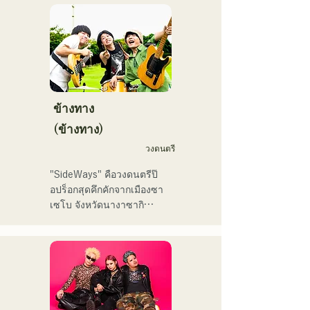
日本テレビ「笑ってこらえ
クティストの力強さとバラ
て」、FBS「福岡く
ードの繊細さを併せ持つ楽
ん。」、「発見らくちゃ
曲を届けている。

く！」やFUKUOKA 
STREET PARTY、
 コンセプトは、「等身大の
Hannibal Halloween Music 
ままで。僕とあなたのため
Festival ,sunset live2019、
の音楽を。」気持ちが落ち
ข้างทาง
鷹祭Summer Boostイベン
込んだ時や、心が沈んでし
トステージにも出演。MCと
(ข้างทาง)
まう時こそ聴いてほしい。

してはRugby World 
วงดนตรี
自分自身も迷いや葛藤を抱
cup2019 Public viewing、競
える瞬間があるからこそ、
輪日本一ダービーの場内ア
"SideWays" คือวงดนตรีป๊
作り物ではなく、ありのま
ナウンス、ラグビー女子日
อปร็อกสุดคึกคักจากเมืองซา
まの感情や言葉をそのまま
本代表世界大会スタジアム
เซโบ จังหวัดนางาซากิ

音楽にしている。

DJ、プレアデスカップ
2023(ダンスイベント）、
เมื่อเดือนธันวาคมที่ผ่านมา 
2024年10月より音楽活動を
滑走屋場内アナウンス、ク
พวกเขาได้ปล่อยอีพีใหม่ 
開始。

リスマスアドベント、イス
"Yume Sen'ya" และออกทัวร์
福岡を中心にブッキングラ
ラデサルサ、福岡ウィニン
คอนเสิร์ตทั่วประเทศ

イブや路上ライブなど精力
グスピリッツのスタジアム
的に活動を行っている。

DJ、金鷲旗、山笠関連イベ