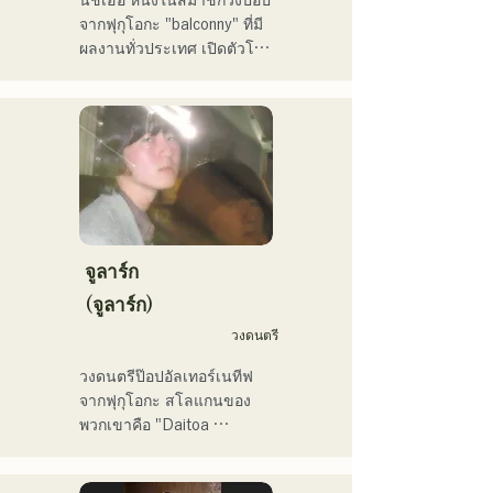
นิชิเฮอิ หนึ่งในสมาชิกวงป๊อป
ของเขาที่ออกโดย holox เมื่อ
จากฟุกุโอกะ "balconny" ที่มี
ปลายปี 2022 ก็มียอดผู้ชม
ผลงานทั่วประเทศ เปิดตัวโปร
ทะลุ 2 ล้านครั้ง ส่งผลให้เขา
เจกต์เดี่ยวในปี 2025 ภายใต้
ขยายกิจกรรมของเขาเข้าสู่
ชื่อใหม่ว่า "westman8" เขา
กระแสหลัก

สร้างสรรค์และเผยแพร่เพลง
โดยใช้ AI สร้างเพลง

เขาเป็นอาจารย์ประจำภาค
เขาออกมินิอัลบั้มติดต่อกัน
วิชาการผลิตดนตรี วิทยาลัย
สามอัลบั้มในเดือนกุมภาพันธ์ 
ดนตรีและนาฏศิลป์ฟุกุโอกะ
2025 และ "Gift" จากมินิ
อัลบั้มแรก "the City Pop 
vol.1" ได้รับเลือกให้เปิดฟัง
จูลาร์ก
บ่อยๆ ทางช่อง KBC MUSIC 
(จูลาร์ก)
SPLASH ประจำเดือน
วงดนตรี
มีนาคม

ช่อง YouTube ของเขา 
วงดนตรีป๊อปอัลเทอร์เนทีฟ
"Balcony TV" เปิดตัวเมื่อวัน
จากฟุกุโอกะ สโลแกนของ
ที่ 1 มกราคม 2025 มีผู้
พวกเขาคือ "Daitoa 
ติดตามมากกว่า 40,000 คน
Kyoaishugi" (ความรักอันยิ่ง
ภายในสามเดือน และยังคง
ใหญ่แห่งเอเชียตะวันออก)

เพิ่มขึ้นเรื่อยๆ
