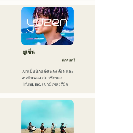
CampusCollection ประจำปี 
นักดนตรี โดยส่วนใหญ่อยู่ที่ฟุ
2022

กุโอกะ กับแทมในชื่อ 
・เพลงต้นฉบับของฉัน 
MAVRIQ (เดิมชื่อ MELTY 
"Pudding" จะถูกใช้เป็นเพลง
LOUNGE)

เปิดของสถานีวิทยุ KBC ในปี 
ในปี 2022 เธอเริ่มแสดงเดี่ยว
2024

ในชื่อ Kønny

เธอผสมผสานดนตรีอาร์
ฉันมีกำหนดขึ้นแสดงในงาน 
แอนด์บียุค 90 และ 2000 ที่มี
ยูเซ็น
Charity Musicthon ที่ 
อิทธิพลต่อเธอมาตั้งแต่เด็ก 
นักดนตรี
Daimaru Passage Plaza ใน
เพื่อสร้างเสียงดนตรีที่แปลก
วันที่ 24 ธันวาคม 2024
ใหม่ เสียงหวานๆ และงาน
เขาเป็นนักแต่งเพลง ดีเจ และ
ประสานเสียงแนวอาร์แอนด์
คนทำเพลง สมาชิกของ 
บีเป็นครั้งคราวคือเสน่ห์ของ
Hifumi, inc. เขามีเพลงรีมิกซ์
เธอ

เป็นของตัวเอง และเป็นดีเจ
เราหวังว่าคุณจะให้ความ
ในงานปาร์ตี้ต่างๆ ทั่ว
สนใจกับสไตล์อันล้ำสมัยของ
ประเทศ ทักษะการแสดงบน
เธอ
เวทีของเขาประกอบกับทักษะ
ดีเจที่แข็งแกร่ง ได้รับการ
ยกย่องอย่างสูง
