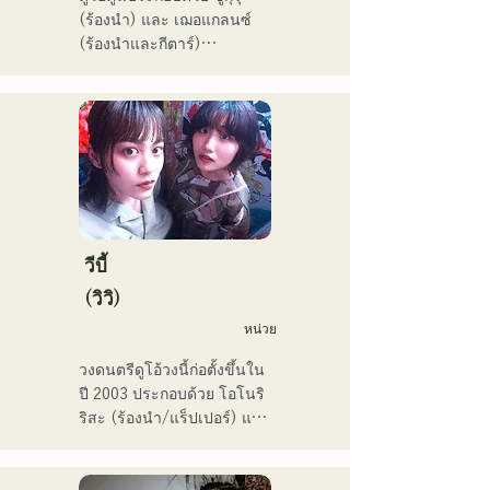
(ร้องนำ) และ เฌอแกลนซ์ 
(ร้องนำและกีตาร์)

ปัจจุบันพวกเขายังคงทำ
กิจกรรมทั้งในฟุกุโอกะและ
โตเกียว โดยมีเป้าหมายที่จะ
แสดงในศึกเพลงแดงและขาว

พวกเขามียอดวิวบนโซเชียลมี
เดียมากกว่า 3.5 ล้านครั้ง 
และมีผู้ติดตามมากกว่า 
119,000 คน!

นอกจากนี้ พวกเขายังได้รับ
วีบี้
เลือกให้ร้องเพลงธีมการ
(วิวิ)
แข่งขันเบสบอลระดับมัธยม
หน่วย
ปลาย All Japan ครั้งที่ 106 
ในปี 2024 โดยเป็นตัวแทน
วงดนตรีดูโอ้วงนี้ก่อตั้งขึ้นใน
ของ J:COM ฟุกุโอกะ คุมาโม
ปี 2003 ประกอบด้วย โอโนริ 
โตะ และชิโมโนเซกิ ทำให้
ริสะ (ร้องนำ/แร็ปเปอร์) และ 
พวกเขาเป็นวงที่น่าจับตามอง
มัตสึฟูจิ โทโมเอะ (ร้องนำ) 
เพลงของพวกเขาผสมผสาน