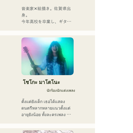
ข้น ผสมผสานกับรากฐานทาง
ดนตรีที่หลากหลายของ
音楽家✕絵描き。佐賀県出
สมาชิกในวง ก่อให้เกิดดนตรี
身。

ที่หลากหลาย และยังคง
今年高校を卒業し、ギター
ดำเนินกิจกรรมภายใต้ชื่อวง
や民族楽器、日用品などを
ว่า "Reiwa Kayo Rock"
用いた、独自の音楽制作を
行う傍ら、大胆な色彩感覚
を活かしたアート制作に励
む。枠に収まりきれないマ
ルチな表現スタイルを確立
するため、日々探求を続け
ている。現在はSNSを中心
に、自身の表現を発信中。
โชโกะ มาโตโนะ
นักร้องนักแต่งเพลง
ตั้งแต่ยังเด็ก เธอได้แสดง
ดนตรีหลากหลายแนวตั้งแต่
อายุยังน้อย ทั้งละครเพลง 
แจ๊ส และกอสเปล และเปิดตัว
ครั้งแรกในระดับประเทศในปี 