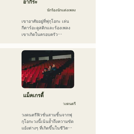
เขาเคยร่วมงานกับศิลปินทั้ง
อากิระ
ในและต่างประเทศ ทั้ง
นักร้องนักแต่งเพลง
คอนเสิร์ตสด คอนเสิร์ตของ
โรงเรียน ทัวร์คอนเสิร์ต งาน
เขาอาศัยอยู่ที่ฟุกุโอกะ เล่น
อีเวนต์ งานปาร์ตี้ การบันทึก
กีตาร์อะคูสติกและร้องเพลง

เสียง การผลิต บทเรียนใน
เขาเกิดในครอบครัว
โรงเรียน บทเรียนนอกสถาน
คริสเตียน และได้สัมผัสกับ
ที่ และบทเรียนส่วนตัว เขายัง
ดนตรีคริสตจักรและกอสเปล
อัปโหลดวิดีโอสอนวงดนตรี
ตั้งแต่ยังเด็ก

เครื่องเป่าลมขึ้น YouTube อีก
เขาเริ่มเล่นกีตาร์ในช่วงปิด
ด้วย

เทอมฤดูร้อนของชั้น
ในช่วงไม่กี่ปีที่ผ่านมา เขายัง
มัธยมศึกษาปีที่ 2 และเริ่มแต่ง
ทำงานเป็นช่างตัดต่อวิดีโอ 
เนื้อร้องและทำนองเพลง

ช่างตัดต่อเสียง วิศวกรมิกซ์
เมื่ออายุ 17 ปี เขาเริ่มแสดง
เสียง ผู้กำกับ และ
ดนตรีตามศูนย์ชุมชนและ
แม็คเกรดี้
โปรดิวเซอร์

ร้านกาแฟ และปัจจุบันได้
วงดนตรี
ขยายกิจกรรมของเขาไปยัง
รสนิยมทางดนตรีของเขา
สถานที่แสดงดนตรีสดทั้งใน
วงดนตรีฟิวชั่นสามชิ้นจากฟุ
ครอบคลุมหลากหลายแนว
และนอกจังหวัด

กุโอกะวงนี้เน้นย้ำถึงความขัด
เพลง ได้แก่ ร็อกคลาสสิก 
นักร้องนักแต่งเพลงที่โด่งดัง
แย้งต่างๆ ที่เกิดขึ้นในชีวิต
ป๊อป เจ-ป๊อป ละติน แจ๊ส กอส
ด้วยน้ำเสียงอันทรงพลัง ซึ่ง