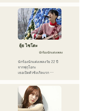
ประจำวัน และแต่งเนื้อร้อง
เปล อาร์แอนด์บี ฟิวชั่น โซล 
ถ่ายทอดอารมณ์ความรู้สึกที่
ในธีม "การเป็นตัวของตัวเอง
ฟังก์ วงดนตรีเครื่องเป่าลม 
เราทุกคนสัมผัสได้ในเนื้อ
อย่างมั่นใจ" เสียงร้องอัน
เอ็นกะ และดนตรีโฟล์ก

เพลง
ไพเราะของพวกเขาได้รับแรง
เขาใช้ดับเบิลเบสและเบส
บันดาลใจจากแนวเพลงอาร์
ไฟฟ้าสลับกันเพื่อให้เหมาะกับ
แอนด์บี และการแสดงดนตรี
สไตล์และเพลง

ที่แหวกแนวของสมาชิกจาก
ภูมิหลังที่แตกต่างกัน ก่อให้
ปัจจุบันเขาเป็นนักดนตรีสตูดิ
เกิดจังหวะดนตรีที่มีเอกลักษณ์
ยุ้ย ไซโตะ
โอและนักดนตรีรับจ้าง โดย
เฉพาะตัวไม่เหมือนใคร
ประจำอยู่ที่ฟุกุโอกะเป็นหลัก
นักร้องนักแต่งเพลง
นักร้องนักแต่งเพลงวัย 22 ปี
จากฟุกุโอกะ

เธอเปิดตัวซิงเกิลแรก 
"โตเกียว" ในปี 2019 และ
ซิงเกิลที่สอง "ทีน" ในปี 2022

เธอแสดงดนตรีเป็นหลักตาม
สถานที่แสดงดนตรีสดใน
เมืองฟุกุโอกะและบนโซเชีย
ลมีเดีย

เธอร้องเพลงเกี่ยวกับความ