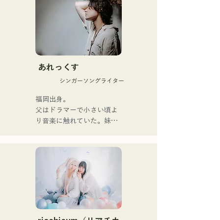
ข้อความที่ตรงไปตรงมาแต่
ทรงพลังเข้ากับมุมมองโลกที่
อ่อนโยน และเสียงร้องที่
อบอุ่นแต่ทรงพลัง ซึ่งสามารถ
สัมผัสหัวใจของผู้ฟังได้อย่าง
นุ่มนวล

あれっくす
พวกเขาเริ่มต้นกิจกรรมอย่าง
シンガーソングライター
จริงจังด้วยการปล่อยซิงเกิล
แรก "Zatsuni Tamede" เมื่อ
福岡出身。

วันที่ 23 มกราคม 2025

父はドラマーで小さい頃よ
พวกเขานำเสนอเพลงใน
り音楽に触れていた。妹
หลากหลายรูปแบบ ทั้งอะคูสติ
Pauletteもシンガーとして
ก เพลงบรรเลง และการเรียบ
活躍中。

เรียงแบบวงดนตรี

家族で音楽を楽しむミュー
ジックファミリー。

พวกเขาได้รับการสนับสนุน
10代後半にアメリカへ4年
ในการบันทึกเสียงและการ
半留学。

แสดงสดโดย โชโย 
現在はLOVE FMの"music 
(คีย์บอร์ด/กีตาร์) จาก 
×serendipity"でラジオDJを
Zigzaguzu, ไทเซ (กลอง) 
務める。
