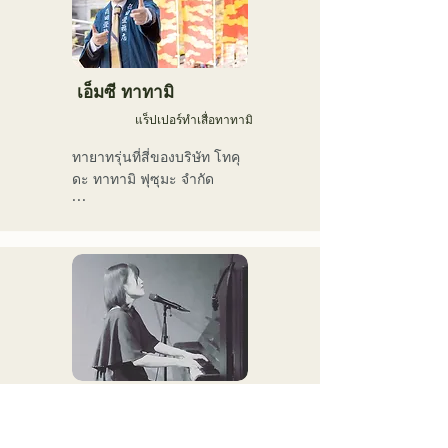
す。声とともに、言葉が描
ร่วมแสดงในวง "The Shake" 
く世界にもぜひ耳を傾けて
ร่วมกับโทรุ ทาเคอุจิ หัวหน้า
いただきたいです。
วง Checkers (gr)

เอ็มซี ทาทามิ
แร็ปเปอร์ทำเสื่อทาทามิ
ร่วมแสดงสดกับเคน โมริมูระ 
(pf) นักเปียโนชาวละตินผู้
ทายาทรุ่นที่สี่ของบริษัท โทคุ
บุกเบิก

ดะ ทาทามิ ฟุซุมะ จำกัด

ร่วมแสดงในวงดนตรีของตัว
เพื่ออนุรักษ์วัฒนธรรมเสื่อทา
เอง "Latin Amigos"

ทามิไว้สำหรับคนรุ่นต่อไป

เขาจึงมุ่งเน้นทั้งสิ่งที่จับต้อง
นอกจากการแสดงสดที่ร้าน
ได้และสิ่งที่จับต้องไม่ได้ และ
อาหารสด Nakasu "Oldies 
ทำงานอย่างแข็งขันในหลาก
(เดิมชื่อ Hakata Kentos)" 
หลายสาขาอาชีพ รวมถึงแร็ป
แล้ว เขายังมีส่วนร่วมในการ
และศิลปะ ซึ่งแตกต่างจาก
แสดงสดและกิจกรรมต่างๆ 
ช่างฝีมือเสื่อทาทามิแบบ
มากมาย
ดั้งเดิม

原山尚子
シンガーソングライター
เขาเริ่มต้นอาชีพในปี พ.ศ. 