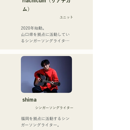
riachicum（リアチカ
อดีตสมาชิกวง meow, ยูยะ ซู
またアーティストの傍、モ
ム）
เอฮิโร (กีตาร์) จาก the 
デルやタレントとしても活
perfect me และ เอส0. (แบนั
ユニット
躍中。世界的有名なオーデ
ส) จาก xanadoo

ィション番組「ブリテンズ
2020年始動。

ゴットタレント」で日本人
山口県を拠点に活動してい
[ซิงเกิลใหม่]

の芸人史上初のゴールデン
るシンガーソングライター
เพลงใหม่ของพวกเขา "The 
ブザーを獲得し、その後ス
のRiSE(山本莉晴)とトラッ
World is Love" จะวาง
ペインのゴットタレントで
クメイカーのNOPEによる
จำหน่ายในวันที่ 25 มิถุนายน 
もゴールデンブザーを獲得
ユニット

2025
した、ノボせもんなべの応
コロナ禍に入り、音楽で山
援歌「ゴールデンブザー」
口県を盛り上げたいという
や、アメリカ留学時代の心
思いからユニットを始動。

友とコライトした本格的カ
当初は動画配信サイトでの
ントリーソング「Life Goes 
活動のみだったが、2020年
On」もバズり中！

12月より、山口県の地元イ
shima
それらの楽曲を揃えた自身
ベントやライブハウスでの
初のフルアルバム「ONE 
シンガーソングライター
ライブ活動を始める。

BIG FAMILY」を
地元音楽イベントやライブ
福岡を拠点に活動するシン
2025.12.31にリリースし、
ハウスを中心にパフォーマ
ガーソングライター。

iTunesカントリーアルバム