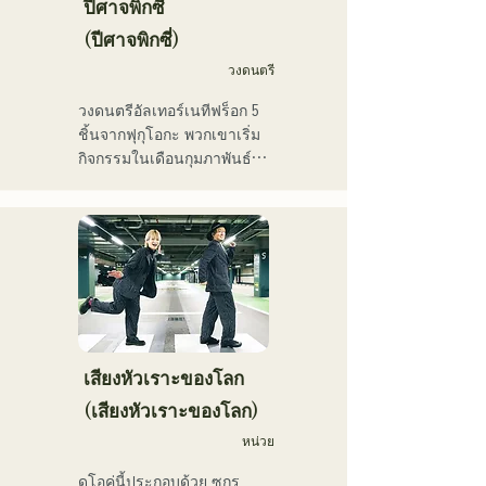
จากหลากหลายรุ่น บุคลิก
ปีศาจพิกซี่
ทำงานหลากหลายสาขา
เฉพาะตัวของสมาชิกแต่ละ
(ปีศาจพิกซี่)
อาชีพ เช่น พิธีกรรายการวิทยุ 
คนถูกนำมาใช้ประกอบดนตรี 
ครูฝึกสอนเสียง และครู
วงดนตรี
และเสียงดนตรีที่นุ่มนวลและ
อาชีวศึกษา ด้วยเสียงร้องอัน
อบอุ่น

วงดนตรีอัลเทอร์เนทีฟร็อก 5 
ทรงพลังและความสามารถใน
ปัจจุบันพวกเขาแสดงดนตรี
ชิ้นจากฟุกุโอกะ พวกเขาเริ่ม
การร้องเพลงอันโดดเด่น เธอ
สดตามสถานที่จัดงานและ
กิจกรรมในเดือนกุมภาพันธ์ 
คือนักร้องนักแต่งเพลงที่จะ
กิจกรรมกลางแจ้ง โดยส่วน
2025 และแสดงสดเป็นหลัก
เป็นผู้นำคนรุ่นต่อไป
ใหญ่อยู่ในฟุกุโอกะ และยัง
ในสถานที่จัดแสดงดนตรีใน
โพสต์และสตรีมวิดีโอบนโซ
จังหวัดฟุกุโอกะ ด้วยเนื้อเพลง
เชียลมีเดียอย่างต่อเนื่อง
ที่สะท้อนความเหงาและความ
ขัดแย้ง และท่วงทำนองกีตาร์
ที่ติดหู พวกเขามุ่งหวังที่จะ
สร้างเสียงเพลงที่จะประทับอยู่
ในใจของผู้ฟัง
เสียงหัวเราะของโลก
(เสียงหัวเราะของโลก)
หน่วย
ดูโอคู่นี้ประกอบด้วย ซูกุรุ 