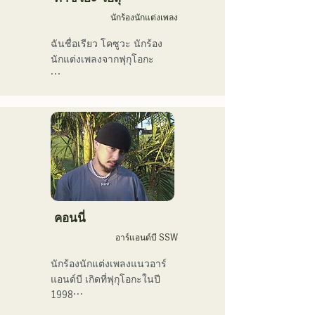
พวกเขาได้รับเลือกให้เป็น
นักร้องนักแต่งเพลง
เพลงเปิดของ "KBC Radio 
Hawks Live 2024"
ฉันชื่อเรียว โคซูวะ นักร้อง
นักแต่งเพลงจากฟุกุโอกะ

ปัจจุบันฉันทำกิจกรรมส่วน
ใหญ่ในโตเกียว ทั้งการแสดง
ตามท้องถนน บน TikTok 
และตามงานอีเวนต์ต่างๆ!

ฉันรักดนตรีมาตั้งแต่เด็ก

หลังจากเข้ามัธยมปลาย ฉัน
เริ่มร้องเพลงต่อหน้าผู้คน และ
คอนนี่
ตัดสินใจว่าอยากเป็นนักร้อง

อาร์แอนด์บี SSW
ฉันหวังว่าจะสร้างสรรค์
นักร้องนักแต่งเพลงแนวอาร์
ดนตรีที่เชื่อมโยงกับทุกคน

แอนด์บี เกิดที่ฟุกุโอกะในปี 
1998

・ผู้ชนะรางวัลใหญ่ 
ในปี 2018 เธอเริ่มต้นอาชีพ