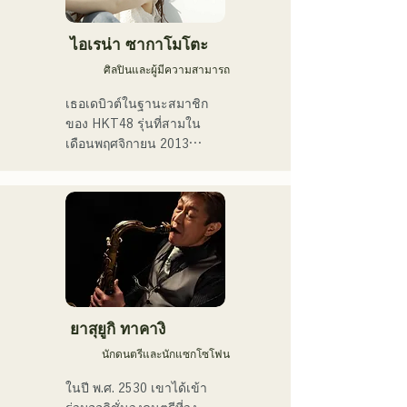
ร้อนแรงในชีวิตประจำวัน
ไอเรน่า ซากาโมโตะ
ศิลปินและผู้มีความสามารถ
เธอเดบิวต์ในฐานะสมาชิก
ของ HKT48 รุ่นที่สามใน
เดือนพฤศจิกายน 2013

ในปี 2017 เธอได้รับเลือกให้
เป็นสมาชิกของ HKT48 ใน
ซิงเกิลที่ 10 ชื่อ "Kiss wa 
Matsu Shikanaka desu ka?" 
(ฉันต้องรอจูบ)

ในปี 2021 เธอได้รับเลือกให้
เป็นสมาชิกของ HKT48 ใน
ยาสุยูกิ ทาคางิ
ซิงเกิลที่ 14 ชื่อ "Kimi to 
นักดนตรีและนักแซกโซโฟน
Doko ni Ikitai" (ฉันอยากไป
ที่ไหนสักแห่งกับคุณ)

ในปี พ.ศ. 2530 เขาได้เข้า