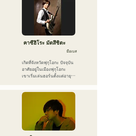
เขาเป็นศิลปินที่มีเอกลักษณ์
เนื้อเพลงของพวกเขานำเสนอ
เฉพาะตัว มีความสามารถ
มุมมองโลกทัศน์อันเป็น
หลากหลาย ทั้งสมาชิกวง นัก
เอกลักษณ์ของนักร้องนำ 
แต่งเพลง ผู้บริหารธุรกิจ และ
Kiyohara ขณะที่ดนตรีแนว
พิธีกรรายการวิทยุ
อาวองการ์ดและน่าหลงใหล
คือสิ่งที่ทำให้พวกเขาแตกต่าง
คาซึฮิโระ มัตสึชิตะ
มือเบส
เกิดที่จังหวัดฟุกุโอกะ ปัจจุบัน
อาศัยอยู่ในเมืองฟุกุโอกะ

เขาเริ่มเล่นฮอร์นตั้งแต่อายุ 
12 ปี และทรัมเป็ตเมื่ออายุ 15 
ปี เมื่ออายุ 16 ปี เขาเริ่มเล่น
เบสไฟฟ้าเมื่อตั้งวงดนตรีร็อก
กับเพื่อนๆ เมื่ออายุ 18 ปี เขา
เข้าเรียนที่วิทยาลัยศิลปะการ
สื่อสารฟุกุโอกะ หลังจาก
สำเร็จการศึกษา เขาเริ่ม
ทำงานเป็นมือเบสมืออาชีพ
