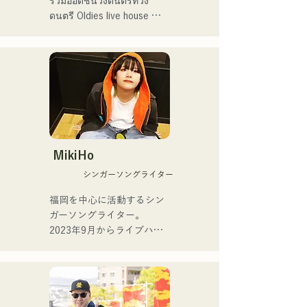
ร่วมออดิชั่นวงดนตรีที่วง
เธอออกจาก HKT48 ในเดือน
ดนตรี Oldies live house 
เมษายน 2025 เพื่อมุ่งเน้นไป
"Hakata Kentos" และเริ่ม
ที่งานฟรีแลนซ์และอาชีพ
ต้นอาชีพนักดนตรีมืออาชีพ
ศิลปินของเธอ

เมื่ออายุ 19 ปี

เธอปล่อยซิงเกิลแรกของเธอ
นับแต่นั้นมา เขาได้สร้าง
ชื่อ "ESPOIR" ซึ่งเป็นเพลง
อาชีพนักดนตรีด้วยการแสดง
ธีมอย่างเป็นทางการของ 
ดนตรีหลากหลายแนว ทั้ง
Tour de Kyushu 2025 ในวัน
แจ๊ส ละติน และป๊อป โดยเป็น
ที่ 2 กรกฎาคม 2025

ส่วนหนึ่งของวงดนตรีประจำ
MikiHo
ตามห้องเต้นรำและไนต์คลับ

シンガーソングライター
สำหรับซิงเกิลที่สองของเธอ
ชื่อ "YUMEIRO" เธอเขียน
ปัจจุบัน เขาสอนแซกโซโฟน
福岡を中心に活動するシン
เนื้อเพลงเองเป็นครั้งแรก โดย
ให้กับคนหลากหลายวัยใน
ガーソングライター。

แสดงถึงความหมายที่ลึกซึ้ง
ฐานะครูสอนแซกโซโฟนของ 
2023年9月からライブハウ
เบื้องหลังการตัดสินใจออก
Yamaha ควบคู่ไปกับการ
スなどで活動をはじめまし
จากวงในขณะที่ยังเป็น
แสดงสดและกิจกรรมต่างๆ 
た。唯一無二の声を特徴
สมาชิกของวงอยู่
โดยส่วนใหญ่จัดขึ้นที่ฟุกุโอกะ

に、日常の会話や心の奥に
ある感情をすくい上げた歌
ผลงานการแสดงหลัก:

詞で楽曲を制作していま