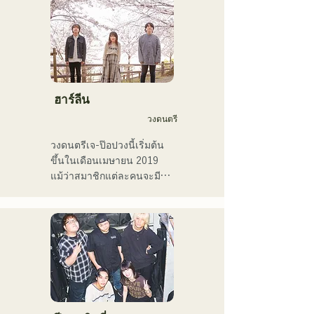
2011

เธอได้ปรากฏตัวในสื่อต่างๆ 
มากมาย โดยส่วนใหญ่อยู่ใน
บ้านเกิดของเธอที่ฟุกุโอกะ
และคิวชู และยังมีส่วนร่วมใน
เพลงและภาพยนตร์โฆษณา
ของบริษัทมากมาย

ฮาร์ลีน
ตั้งแต่ปี 2014 ถึง 2017 เธอ
วงดนตรี
พำนักอยู่ที่โตเกียว ซึ่งเธอได้
ทำงานในหลากหลายสาขา
วงดนตรีเจ-ป๊อปวงนี้เริ่มต้น
อาชีพ รวมถึงการแต่งเพลง
ขึ้นในเดือนเมษายน 2019 
ประกอบโฆษณาทางโทรทัศน์
แม้ว่าสมาชิกแต่ละคนจะมี
ของ Pocari Sweat การขับ
ประสบการณ์และเคยเล่น
ร้องประสานเสียงให้กับนาโอ
ดนตรีหรือเป็นวงเปิดมาก่อน 
ทาโร โมริยามะ ในรายการ 
แต่พวกเขาก็ตัดสินใจตั้งวง
"MUSIC FAIR" ทางสถานี
ใหม่โดยมีเป้าหมายทางดนตรี
โทรทัศน์ฟูจิทีวี และการ
ใหม่ เสียงร้องที่ใสสะอาดและ
ปรากฏตัวในละครเพลงร็อก

เนื้อเพลงที่ติดหูของ CHiKa 
ตั้งแต่ปี 2017 เธอได้กลับ
ประกอบกับท่วงทำนองที่ชวน
มายังฟุกุโอกะ ซึ่งนอกจาก
ให้คิดถึง ได้รับการสนับสนุน
งานของเธอเองแล้ว เธอยัง