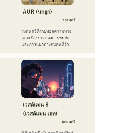
เขาเคยแสดงในงานอีเวนต์
มากมาย รวมถึง "EDP lab 
AUR (นกฮูก)
2017," "Re:animation12," 
วงดนตรี
"Porter Robinson JAPAN 
tour" และ "VIRTUAFREAK 
วงดนตรีที่ถ่ายทอดความหวัง
@ Shinkiba AGEHA"

และเรื่องราวของการพบปะ
และการแยกทางกับคนที่รัก 
ในช่วงไม่กี่ปีที่ผ่านมา เขายัง
ความเหงาและความไม่
คงแต่งเพลงและรีมิกซ์อย่าง
แน่นอนของชีวิต แต่ยังคงเดิน
ต่อเนื่อง เพลง "Life Size 
หน้าต่อไป โดยใส่ความรู้สึก
feat. Tenki Okome" ร่วมกับ 
เหล่านี้ลงในเนื้อเพลง และ
VTuber "Tenki Okome" ขึ้น
สร้างสรรค์เพลงที่มีการเรียบ
อันดับ 1 บนชาร์ต iTunes 
เรียงเฉพาะตัวของสมาชิก
electro และยังติดอันดับเพลย์
แต่ละคน
ลิสต์อย่างเป็นทางการบน 
Spotify อีกด้วย

เวสต์แมน 8
(เวสต์แมน เอท)
เขายังเคยแต่งเพลงให้กับ 
NEGI☆U ของวง "hololive" 
นักดนตรี
และเพลง "Toyo Repaint" 