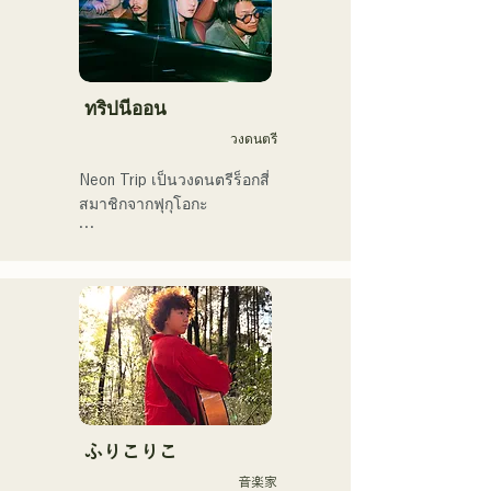
ทริปนีออน
วงดนตรี
Neon Trip เป็นวงดนตรีร็อกสี่
สมาชิกจากฟุกุโอกะ

วงได้เปลี่ยนชื่อจาก 
Albatross เป็น Neon Trip ใน
เดือนพฤศจิกายน 2023

แก่นแท้ของป๊อปร็อกถูก
ถ่ายทอดผ่านบทเพลงอันแสน
คิดถึง ขับร้องโดยนักร้องและ
มือกีตาร์ ยูมะ คามิยะ 
ท่วงทำนองและเนื้อร้องที่บาง
ふりこりこ
ครั้งก็นุ่มนวล บางครั้งก็เข้ม
音楽家