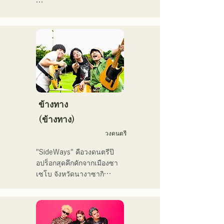
ンスをしている。
で初登場5位、その後3位を
アコースティックギターの
獲得。

弾き語りスタイルで、ロッ
日本テレビ「笑ってこらえ
クティストの力強さとバラ
て」、FBS「福岡く
ードの繊細さを併せ持つ楽
ん。」、「発見らくちゃ
曲を届けている。

く！」やFUKUOKA 
STREET PARTY、
 コンセプトは、「等身大の
Hannibal Halloween Music 
ままで。僕とあなたのため
Festival ,sunset live2019、
の音楽を。」気持ちが落ち
ข้างทาง
鷹祭Summer Boostイベン
込んだ時や、心が沈んでし
トステージにも出演。MCと
(ข้างทาง)
まう時こそ聴いてほしい。

してはRugby World 
วงดนตรี
自分自身も迷いや葛藤を抱
cup2019 Public viewing、競
える瞬間があるからこそ、
輪日本一ダービーの場内ア
"SideWays" คือวงดนตรีป๊
作り物ではなく、ありのま
ナウンス、ラグビー女子日
อปร็อกสุดคึกคักจากเมืองซา
まの感情や言葉をそのまま
本代表世界大会スタジアム
เซโบ จังหวัดนางาซากิ

音楽にしている。

DJ、プレアデスカップ
2023(ダンスイベント）、
เมื่อเดือนธันวาคมที่ผ่านมา 
2024年10月より音楽活動を
滑走屋場内アナウンス、ク
พวกเขาได้ปล่อยอีพีใหม่ 
開始。

リスマスアドベント、イス
"Yume Sen'ya" และออกทัวร์
福岡を中心にブッキングラ