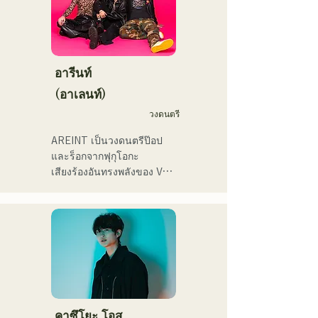
ラデサルサ、福岡ウィニン
คอนเสิร์ตทั่วประเทศ

イブや路上ライブなど精力
グスピリッツのスタジアム
的に活動を行っている。

DJ、金鷲旗、山笠関連イベ
ลองฟังเพลงสนุกๆ ที่สร้างจาก
2025年11月22日にはファー
ント、地域イベント、
นวนิยายของพวกเขาดูสิ!
ストワンマンライブを開
Ramen Tech2025(global 
อารีนท์
催。
summit)、福岡市武道館オー
(อาเลนท์)
プニング記念イベント,結婚
式様々な分野で活動。

วงดนตรี
英語も日本語も対応可能で
AREINT เป็นวงดนตรีป๊อป
す。

และร็อกจากฟุกุโอกะ

アーティストの日本人父と
เสียงร้องอันทรงพลังของ Vo. 
アメリカ人母から生まれた
Sakura ผสานกับเสียงร้องอัน
サラブレッド。
ทรงพลัง อ่อนเยาว์ และมี
เอกลักษณ์เฉพาะตัวของ 
SEIYA มือเบส และ SHO มือ
กลอง ก่อให้เกิดดนตรีร็อกที่
ติดหูแต่คุ้นเคย ซึ่งเป็น
เอกลักษณ์เฉพาะตัวของ 
AREINT

เพลง "Remember Me" ของ
คาซึโยะ โอสุ