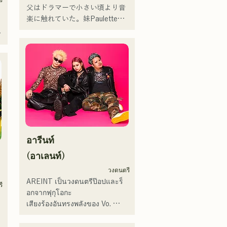
โอกะ และยังโพสต์และสตรีม
父はドラマーで小さい頃より音
วิดีโอบนโซเชียลมีเดียอย่างต่อ
楽に触れていた。妹Pauletteも
เนื่อง
シンガーとして活躍中。

ว
家族で音楽を楽しむミュージッ
クファミリー。

10代後半にアメリカへ4年半留
学。

現在はLOVE FMの"music 
×serendipity"でラジオDJを務め
る。

またアーティストの傍、モデル
ง
やタレントとしても活躍中。世
ก
อารีนท์
界的有名なオーディション番組
ป
「ブリテンズゴットタレント」
(อาเลนท์)
で日本人の芸人史上初のゴール
วงดนตรี
デンブザーを獲得し、その後ス
AREINT เป็นวงดนตรีป๊อปและร็
ี
ペインのゴットタレントでもゴ
อกจากฟุกุโอกะ

ールデンブザーを獲得した、ノ
ง
เสียงร้องอันทรงพลังของ Vo. 
ด
ボせもんなべの応援歌「ゴール
Sakura ผสานกับเสียงร้องอันทรง
デンブザー」や、アメリカ留学
พลัง อ่อนเยาว์ และมีเอกลักษณ์