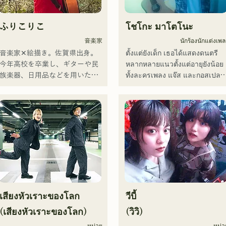
ふりこりこ
โชโกะ มาโตโนะ
音楽家
นักร้องนักแต่งเพล
音楽家✕絵描き。佐賀県出身。

ตั้งแต่ยังเด็ก เธอได้แสดงดนตรี
今年高校を卒業し、ギターや民
หลากหลายแนวตั้งแต่อายุยังน้อย 
族楽器、日用品などを用いた、
ทั้งละครเพลง แจ๊ส และกอสเปล 
独自の音楽制作を行う傍ら、大
และเปิดตัวครั้งแรกในระดับ
胆な色彩感覚を活かしたアート
ประเทศในปี 2011

制作に励む。枠に収まりきれな
เธอได้ปรากฏตัวในสื่อต่างๆ 
いマルチな表現スタイルを確立
มากมาย โดยส่วนใหญ่อยู่ในบ้าน
するため、日々探求を続けてい
เกิดของเธอที่ฟุกุโอกะและคิวชู 
る。現在はSNSを中心に、自身
และยังมีส่วนร่วมในเพลงและ
の表現を発信中。
ภาพยนตร์โฆษณาของบริษัท
มากมาย

ตั้งแต่ปี 2014 ถึง 2017 เธอพำนัก
อยู่ที่โตเกียว ซึ่งเธอได้ทำงานใน
เสียงหัวเราะของโลก
วีบี้
หลากหลายสาขาอาชีพ รวมถึง
การแต่งเพลงประกอบโฆษณาทา
(เสียงหัวเราะของโลก)
(วิวิ)
โทรทัศน์ของ Pocari Sweat การ
หน่วย
หน่ว