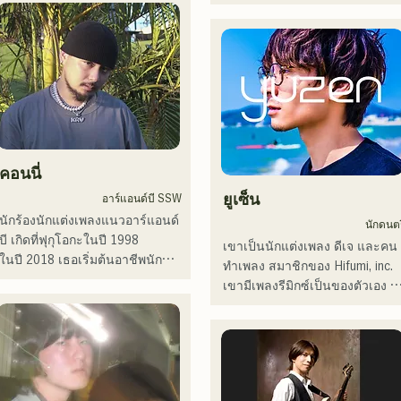
พวกเขาได้รับการสนับสนุนในกา
トの力強さとバラードの繊細さ
เมื่อเดือนธันวาคมที่ผ่านมา พวก
บันทึกเสียงและการแสดงสดโดย 
を併せ持つ楽曲を届けている。

เขาได้ปล่อยอีพีใหม่ "Yume 
โชโย (คีย์บอร์ด/กีตาร์) จาก 
Sen'ya" และออกทัวร์คอนเสิร์ตทั่
Zigzaguzu, ไทเซ (กลอง) อดีต
 コンセプトは、「等身大のまま
ประเทศ

สมาชิกวง meow, ยูยะ ซูเอฮิโร 
で。僕とあなたのための音楽
(กีตาร์) จาก the perfect me และ
を。」気持ちが落ち込んだ時
ลองฟังเพลงสนุกๆ ที่สร้างจาก
เอส0. (แบนัส) จาก xanadoo

や、心が沈んでしまう時こそ聴
นวนิยายของพวกเขาดูสิ!
いてほしい。

[ซิงเกิลใหม่]

คอนนี่
自分自身も迷いや葛藤を抱える
เพลงใหม่ของพวกเขา "The World
瞬間があるからこそ、作り物で
ยูเซ็น
อาร์แอนด์บี SSW
is Love" จะวางจำหน่ายในวันที่ 
はなく、ありのままの感情や言
นักร้องนักแต่งเพลงแนวอาร์แอนด์
นักดนตร
25 มิถุนายน 2025
葉をそのまま音楽にしている。

บี เกิดที่ฟุกุโอกะในปี 1998

เขาเป็นนักแต่งเพลง ดีเจ และคน
ในปี 2018 เธอเริ่มต้นอาชีพนัก
ทำเพลง สมาชิกของ Hifumi, inc. 
2024年10月より音楽活動を開
ดนตรี โดยส่วนใหญ่อยู่ที่ฟุกุโอกะ 
เขามีเพลงรีมิกซ์เป็นของตัวเอง 
始。

กับแทมในชื่อ MAVRIQ (เดิมชื่อ 
และเป็นดีเจในงานปาร์ตี้ต่างๆ ทั่
福岡を中心にブッキングライブ
MELTY LOUNGE)

ประเทศ ทักษะการแสดงบนเวที
や路上ライブなど精力的に活動
ในปี 2022 เธอเริ่มแสดงเดี่ยวใน
ของเขาประกอบกับทักษะดีเจที่
を行っている。

ชื่อ Kønny

แข็งแกร่ง ได้รับการยกย่องอย่าง
2025年11月22日にはファースト
เธอผสมผสานดนตรีอาร์แอนด์บี
สูง

ワンマンライブを開催。
ยุค 90 และ 2000 ที่มีอิทธิพลต่อ