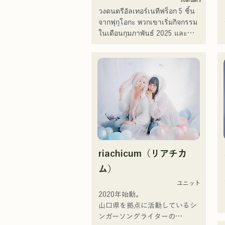
"Reiwa Kayo Rock"
วงดนตรีอัลเทอร์เนทีฟร็อก 5 ชิ้น
จากฟุกุโอกะ พวกเขาเริ่มกิจกรรม
ในเดือนกุมภาพันธ์ 2025 และ
แสดงสดเป็นหลักในสถานที่จัด
แสดงดนตรีในจังหวัดฟุกุโอกะ 
ด้วยเนื้อเพลงที่สะท้อนความเหงา
และความขัดแย้ง และท่วงทำนอง
กีตาร์ที่ติดหู พวกเขามุ่งหวังที่จะ
สร้างเสียงเพลงที่จะประทับอยู่ใน
ใจของผู้ฟัง
riachicum（リアチカ
ム）
ユニット
2020年始動。

山口県を拠点に活動しているシ
ンガーソングライターの