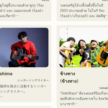
ขับร้องประสานเสียงให้กับนาโอ
ดูโอคู่นี้ประกอบด้วย ซูกุรุ (ร้อง
วงดนตรีดูโอ้วงนี้ก่อตั้งขึ้นในปี 
ทาโร โมริยามะ ในรายการ 
นำ) และ เฌอแกลนซ์ (ร้องนำ
2003 ประกอบด้วย โอโนริ ริสะ 
"MUSIC FAIR" ทางสถานี
และกีตาร์)

(ร้องนำ/แร็ปเปอร์) และ มัตสึฟูจิ 
โทรทัศน์ฟูจิทีวี และการปรากฏตั
ปัจจุบันพวกเขายังคงทำกิจกรรม
โทโมเอะ (ร้องนำ) เพลงของพวก
ในละครเพลงร็อก

ทั้งในฟุกุโอกะและโตเกียว โดยมี
เขาผสมผสานข้อความที่ตรงไป
ตั้งแต่ปี 2017 เธอได้กลับมายังฟุกุ
เป้าหมายที่จะแสดงในศึกเพลงแดง
ตรงมาแต่ทรงพลังเข้ากับมุมมอง
โอกะ ซึ่งนอกจากงานของเธอเอง
และขาว

โลกที่อ่อนโยน และเสียงร้องที่
แล้ว เธอยังทำงานหลากหลาย
พวกเขามียอดวิวบนโซเชียลมีเดีย
อบอุ่นแต่ทรงพลัง ซึ่งสามารถ
สาขาอาชีพ เช่น พิธีกรรายการ
มากกว่า 3.5 ล้านครั้ง และมีผู้
สัมผัสหัวใจของผู้ฟังได้อย่างนุ่ม
วิทยุ ครูฝึกสอนเสียง และครู
ติดตามมากกว่า 119,000 คน!

นวล

อาชีวศึกษา ด้วยเสียงร้องอันทรง
นอกจากนี้ พวกเขายังได้รับเลือก
พลังและความสามารถในการร้อ
ให้ร้องเพลงธีมการแข่งขัน
พวกเขาเริ่มต้นกิจกรรมอย่าง
เพลงอันโดดเด่น เธอคือนักร้องนั
เบสบอลระดับมัธยมปลาย All 
จริงจังด้วยการปล่อยซิงเกิลแรก 
แต่งเพลงที่จะเป็นผู้นำคนรุ่นต่อไ
shima
ข้างทาง
Japan ครั้งที่ 106 ในปี 2024 โดย
"Zatsuni Tamede" เมื่อวันที่ 23 
เป็นตัวแทนของ J:COM ฟุกุโอกะ 
มกราคม 2025

シンガーソングライター
(ข้างทาง)
คุมาโมโตะ และชิโมโนเซกิ ทำให้
พวกเขานำเสนอเพลงในหลาก
福岡を拠点に活動するシンガー
วงดนตร
พวกเขาเป็นวงที่น่าจับตามอง
หลายรูปแบบ ทั้งอะคูสติก เพลง
ソングライター。

"SideWays" คือวงดนตรีป๊อปร็อก
บรรเลง และการเรียบเรียงแบบว
สุดคึกคักจากเมืองซาเซโบ จังหวั
ดนตรี

アコースティックギターの弾き
นางาซากิ

語りスタイルで、ロックティス