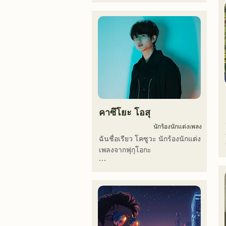
RiSE(山本莉晴)とトラックメイ
カーのNOPEによるユニット

コロナ禍に入り、音楽で山口県
を盛り上げたいという思いから
ユニットを始動。

当初は動画配信サイトでの活動
のみだったが、2020年12月よ
り、山口県の地元イベントやラ
イブハウスでのライブ活動を始
める。

คาซึโยะ โอสุ
地元音楽イベントやライブハウ
スを中心にパフォーマンスをし
นักร้องนักแต่งเพลง
ている。
ฉันชื่อเรียว โคซูวะ นักร้องนักแต่ง
เพลงจากฟุกุโอกะ

ปัจจุบันฉันทำกิจกรรมส่วนใหญ่ใน
โตเกียว ทั้งการแสดงตามท้องถนน 
บน TikTok และตามงานอีเวนต์
ต่างๆ!
