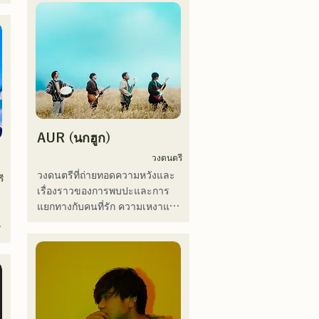
時代の心友とコライトした本格
ร
เฉพาะตัวของ SEIYA มือเบส และ 
的カントリーソング「Life Goes 
SHO มือกลอง ก่อให้เกิดดนตรีร็อก
On」もバズり中！

ที่ติดหูแต่คุ้นเคย ซึ่งเป็นเอกลักษณ์
ว
それらの楽曲を揃えた自身初の
เฉพาะตัวของ AREINT

フルアルバム「ONE BIG 
เพลง "Remember Me" ของพวก
FAMILY」を2025.12.31にリリ
 
เขาได้รับเลือกให้เป็นเพลงเปิดของ 
ースし、iTunesカントリーアル
"KBC Radio Hawks Live 2024"
バムで初登場5位、その後3位を
獲得。

AUR (นกฮูก)
日本テレビ「笑ってこらえ
 
วงดนตรี
て」、FBS「福岡くん。」、
วงดนตรีที่ถ่ายทอดความหวังและ
「発見らくちゃく！」や
ี
เรื่องราวของการพบปะและการ
FUKUOKA STREET PARTY、
แยกทางกับคนที่รัก ความเหงาและ
Hannibal Halloween Music 
ความไม่แน่นอนของชีวิต แต่ยังคง
Festival ,sunset live2019、鷹祭
เดินหน้าต่อไป โดยใส่ความรู้สึก
Summer Boostイベントステー
ว
เหล่านี้ลงในเนื้อเพลง และ
ジにも出演。MCとしてはRugby 
สร้างสรรค์เพลงที่มีการเรียบเรียง
World cup2019 Public viewing、
เฉพาะตัวของสมาชิกแต่ละคน
競輪日本一ダービーの場内アナ
ウンス、ラグビー女子日本代表
世界大会スタジアムDJ、プレア