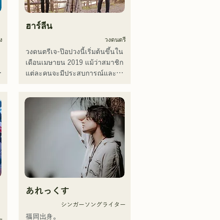
ฮาร์ลีน
ง
วงดนตรี
วงดนตรีเจ-ป๊อปวงนี้เริ่มต้นขึ้นใน
เดือนเมษายน 2019 แม้ว่าสมาชิก
แต่ละคนจะมีประสบการณ์และ
เคยเล่นดนตรีหรือเป็นวงเปิดมา
ก่อน แต่พวกเขาก็ตัดสินใจตั้งวง
ใหม่โดยมีเป้าหมายทางดนตรีใหม่ 
เสียงร้องที่ใสสะอาดและเนื้อเพลง
ที่ติดหูของ CHiKa ประกอบกับ
ท่วงทำนองที่ชวนให้คิดถึง ได้รับ
การสนับสนุนจากหลากหลายรุ่น 
บุคลิกเฉพาะตัวของสมาชิกแต่ละ
คนถูกนำมาใช้ประกอบดนตรี และ
เสียงดนตรีที่นุ่มนวลและอบอุ่น

あれっくす
ปัจจุบันพวกเขาแสดงดนตรีสด
ง
ตามสถานที่จัดงานและกิจกรรม
シンガーソングライター
กลางแจ้ง โดยส่วนใหญ่อยู่ในฟุกุ
福岡出身。

ย