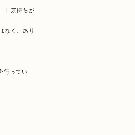
。」気持ちが
はなく、あり
を行ってい