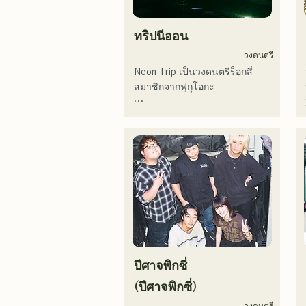
ทริปนีออน
วงดนตรี
Neon Trip เป็นวงดนตรีร็อกสี่
สมาชิกจากฟุกุโอกะ

วงได้เปลี่ยนชื่อจาก Albatross 
เป็น Neon Trip ในเดือน
พฤศจิกายน 2023

แก่นแท้ของป๊อปร็อกถูกถ่ายทอด
ผ่านบทเพลงอันแสนคิดถึง ขับร้อง
โดยนักร้องและมือกีตาร์ ยูมะ คามิ
ยะ ท่วงทำนองและเนื้อร้องที่บาง
ครั้งก็นุ่มนวล บางครั้งก็เข้มข้น 
ผสมผสานกับรากฐานทางดนตรีที่
ปีศาจพิกซี่
หลากหลายของสมาชิกในวง ก่อ
ให้เกิดดนตรีที่หลากหลาย และยัง
(ปีศาจพิกซี่)
คงดำเนินกิจกรรมภายใต้ชื่อวงว่า 
วงดนตรี