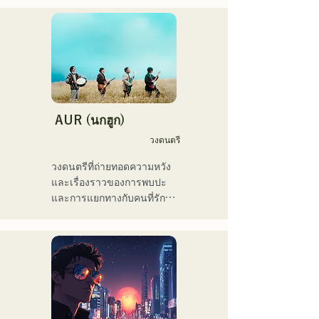
เราหวังว่าคุณจะให้ความ
ในงานปาร์ตี้ต่างๆ ทั่ว
สนใจกับสไตล์อันล้ำสมัยของ
ประเทศ ทักษะการแสดงบน
เธอ
เวทีของเขาประกอบกับทักษะ
ดีเจที่แข็งแกร่ง ได้รับการ
ยกย่องอย่างสูง

เขาเคยแสดงในงานอีเวนต์
มากมาย รวมถึง "EDP lab 
AUR (นกฮูก)
2017," "Re:animation12," 
วงดนตรี
"Porter Robinson JAPAN 
tour" และ "VIRTUAFREAK 
วงดนตรีที่ถ่ายทอดความหวัง
@ Shinkiba AGEHA"

และเรื่องราวของการพบปะ
และการแยกทางกับคนที่รัก 
ในช่วงไม่กี่ปีที่ผ่านมา เขายัง
ความเหงาและความไม่
คงแต่งเพลงและรีมิกซ์อย่าง
แน่นอนของชีวิต แต่ยังคงเดิน
ต่อเนื่อง เพลง "Life Size 
หน้าต่อไป โดยใส่ความรู้สึก
feat. Tenki Okome" ร่วมกับ 
เหล่านี้ลงในเนื้อเพลง และ
VTuber "Tenki Okome" ขึ้น
สร้างสรรค์เพลงที่มีการเรียบ
อันดับ 1 บนชาร์ต iTunes 
เรียงเฉพาะตัวของสมาชิก
electro และยังติดอันดับเพลย์
แต่ละคน