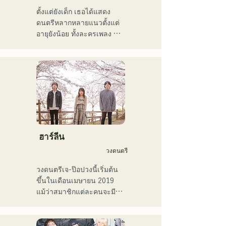
ตั้งแต่ยังเด็ก เธอได้แสดง
ดนตรีหลากหลายแนวตั้งแต่
อายุยังน้อย ทั้งละครเพลง 
แจ๊ส และกอสเปล และเปิดตัว
ครั้งแรกในระดับประเทศในปี 
2011

เธอได้ปรากฏตัวในสื่อต่างๆ 
มากมาย โดยส่วนใหญ่อยู่ใน
บ้านเกิดของเธอที่ฟุกุโอกะ
และคิวชู และยังมีส่วนร่วมใน
เพลงและภาพยนตร์โฆษณา
ของบริษัทมากมาย

ฮาร์ลีน
ตั้งแต่ปี 2014 ถึง 2017 เธอ
วงดนตรี
พำนักอยู่ที่โตเกียว ซึ่งเธอได้
ทำงานในหลากหลายสาขา
วงดนตรีเจ-ป๊อปวงนี้เริ่มต้น
อาชีพ รวมถึงการแต่งเพลง
ขึ้นในเดือนเมษายน 2019 
ประกอบโฆษณาทางโทรทัศน์
แม้ว่าสมาชิกแต่ละคนจะมี
ของ Pocari Sweat การขับ
ประสบการณ์และเคยเล่น
ร้องประสานเสียงให้กับนาโอ
ดนตรีหรือเป็นวงเปิดมาก่อน 
ทาโร โมริยามะ ในรายการ 
แต่พวกเขาก็ตัดสินใจตั้งวง