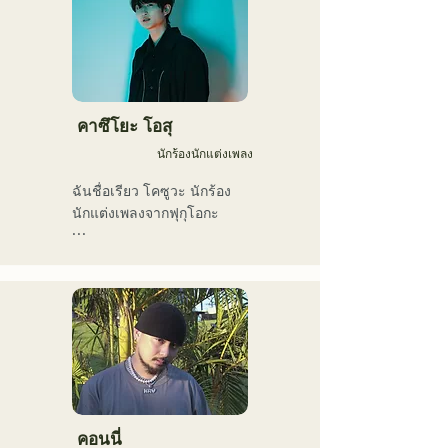
SEIYA มือเบส และ SHO มือ
กลอง ก่อให้เกิดดนตรีร็อกที่
ติดหูแต่คุ้นเคย ซึ่งเป็น
เอกลักษณ์เฉพาะตัวของ 
AREINT

เพลง "Remember Me" ของ
คาซึโยะ โอสุ
พวกเขาได้รับเลือกให้เป็น
นักร้องนักแต่งเพลง
เพลงเปิดของ "KBC Radio 
Hawks Live 2024"
ฉันชื่อเรียว โคซูวะ นักร้อง
นักแต่งเพลงจากฟุกุโอกะ

ปัจจุบันฉันทำกิจกรรมส่วน
ใหญ่ในโตเกียว ทั้งการแสดง
ตามท้องถนน บน TikTok 
และตามงานอีเวนต์ต่างๆ!

ฉันรักดนตรีมาตั้งแต่เด็ก

หลังจากเข้ามัธยมปลาย ฉัน
เริ่มร้องเพลงต่อหน้าผู้คน และ
คอนนี่