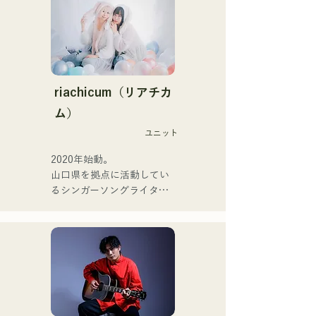
ジックファミリー。

พวกเขาได้รับการสนับสนุน
10代後半にアメリカへ4年
ในการบันทึกเสียงและการ
半留学。

แสดงสดโดย โชโย 
現在はLOVE FMの"music 
(คีย์บอร์ด/กีตาร์) จาก 
×serendipity"でラジオDJを
Zigzaguzu, ไทเซ (กลอง) 
務める。

riachicum（リアチカ
อดีตสมาชิกวง meow, ยูยะ ซู
またアーティストの傍、モ
ム）
เอฮิโร (กีตาร์) จาก the 
デルやタレントとしても活
perfect me และ เอส0. (แบนั
ユニット
躍中。世界的有名なオーデ
ส) จาก xanadoo

ィション番組「ブリテンズ
2020年始動。

ゴットタレント」で日本人
山口県を拠点に活動してい
[ซิงเกิลใหม่]

の芸人史上初のゴールデン
るシンガーソングライター
เพลงใหม่ของพวกเขา "The 
ブザーを獲得し、その後ス
のRiSE(山本莉晴)とトラッ
World is Love" จะวาง
ペインのゴットタレントで
クメイカーのNOPEによる
จำหน่ายในวันที่ 25 มิถุนายน 
もゴールデンブザーを獲得
ユニット

2025
した、ノボせもんなべの応
コロナ禍に入り、音楽で山
援歌「ゴールデンブザー」
口県を盛り上げたいという
や、アメリカ留学時代の心
思いからユニットを始動。

友とコライトした本格的カ
当初は動画配信サイトでの
ントリーソング「Life Goes 
活動のみだったが、2020年