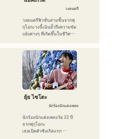
โปรดิวเซอร์

ร้านกาแฟ และปัจจุบันได้
วงดนตรี
ขยายกิจกรรมของเขาไปยัง
รสนิยมทางดนตรีของเขา
สถานที่แสดงดนตรีสดทั้งใน
วงดนตรีฟิวชั่นสามชิ้นจากฟุ
ครอบคลุมหลากหลายแนว
และนอกจังหวัด

กุโอกะวงนี้เน้นย้ำถึงความขัด
เพลง ได้แก่ ร็อกคลาสสิก 
นักร้องนักแต่งเพลงที่โด่งดัง
แย้งต่างๆ ที่เกิดขึ้นในชีวิต
ป๊อป เจ-ป๊อป ละติน แจ๊ส กอส
ด้วยน้ำเสียงอันทรงพลัง ซึ่ง
ประจำวัน และแต่งเนื้อร้อง
เปล อาร์แอนด์บี ฟิวชั่น โซล 
ถ่ายทอดอารมณ์ความรู้สึกที่
ในธีม "การเป็นตัวของตัวเอง
ฟังก์ วงดนตรีเครื่องเป่าลม 
เราทุกคนสัมผัสได้ในเนื้อ
อย่างมั่นใจ" เสียงร้องอัน
เอ็นกะ และดนตรีโฟล์ก

เพลง
ไพเราะของพวกเขาได้รับแรง
เขาใช้ดับเบิลเบสและเบส
บันดาลใจจากแนวเพลงอาร์
ไฟฟ้าสลับกันเพื่อให้เหมาะกับ
แอนด์บี และการแสดงดนตรี
สไตล์และเพลง

ที่แหวกแนวของสมาชิกจาก
ภูมิหลังที่แตกต่างกัน ก่อให้
ปัจจุบันเขาเป็นนักดนตรีสตูดิ
เกิดจังหวะดนตรีที่มีเอกลักษณ์
ยุ้ย ไซโตะ
โอและนักดนตรีรับจ้าง โดย
เฉพาะตัวไม่เหมือนใคร
ประจำอยู่ที่ฟุกุโอกะเป็นหลัก
นักร้องนักแต่งเพลง
นักร้องนักแต่งเพลงวัย 22 ปี
จากฟุกุโอกะ

เธอเปิดตัวซิงเกิลแรก 
"โตเกียว" ในปี 2019 และ