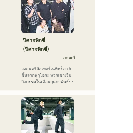
"MUSIC FAIR" ทางสถานี
ใหม่โดยมีเป้าหมายทางดนตรี
โทรทัศน์ฟูจิทีวี และการ
ใหม่ เสียงร้องที่ใสสะอาดและ
ปรากฏตัวในละครเพลงร็อก

เนื้อเพลงที่ติดหูของ CHiKa 
ตั้งแต่ปี 2017 เธอได้กลับ
ประกอบกับท่วงทำนองที่ชวน
มายังฟุกุโอกะ ซึ่งนอกจาก
ให้คิดถึง ได้รับการสนับสนุน
งานของเธอเองแล้ว เธอยัง
จากหลากหลายรุ่น บุคลิก
ปีศาจพิกซี่
ทำงานหลากหลายสาขา
เฉพาะตัวของสมาชิกแต่ละ
(ปีศาจพิกซี่)
อาชีพ เช่น พิธีกรรายการวิทยุ 
คนถูกนำมาใช้ประกอบดนตรี 
ครูฝึกสอนเสียง และครู
วงดนตรี
และเสียงดนตรีที่นุ่มนวลและ
อาชีวศึกษา ด้วยเสียงร้องอัน
อบอุ่น

วงดนตรีอัลเทอร์เนทีฟร็อก 5 
ทรงพลังและความสามารถใน
ปัจจุบันพวกเขาแสดงดนตรี
ชิ้นจากฟุกุโอกะ พวกเขาเริ่ม
การร้องเพลงอันโดดเด่น เธอ
สดตามสถานที่จัดงานและ
กิจกรรมในเดือนกุมภาพันธ์ 
คือนักร้องนักแต่งเพลงที่จะ
กิจกรรมกลางแจ้ง โดยส่วน
2025 และแสดงสดเป็นหลัก
เป็นผู้นำคนรุ่นต่อไป
ใหญ่อยู่ในฟุกุโอกะ และยัง
ในสถานที่จัดแสดงดนตรีใน
โพสต์และสตรีมวิดีโอบนโซ
จังหวัดฟุกุโอกะ ด้วยเนื้อเพลง
เชียลมีเดียอย่างต่อเนื่อง
ที่สะท้อนความเหงาและความ
ขัดแย้ง และท่วงทำนองกีตาร์
ที่ติดหู พวกเขามุ่งหวังที่จะ
สร้างเสียงเพลงที่จะประทับอยู่