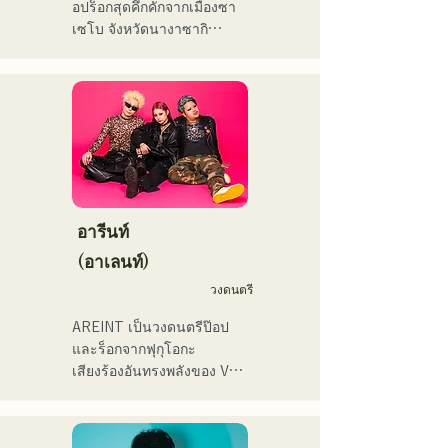
อปร็อกสุดคึกคักจากเมืองซา
まの感情や言葉をそのまま
本代表世界大会スタジアム
เซโบ จังหวัดนางาซากิ

音楽にしている。

DJ、プレアデスカップ
2023(ダンスイベント）、
เมื่อเดือนธันวาคมที่ผ่านมา 
2024年10月より音楽活動を
滑走屋場内アナウンス、ク
พวกเขาได้ปล่อยอีพีใหม่ 
開始。

リスマスアドベント、イス
"Yume Sen'ya" และออกทัวร์
福岡を中心にブッキングラ
ラデサルサ、福岡ウィニン
คอนเสิร์ตทั่วประเทศ

イブや路上ライブなど精力
グスピリッツのスタジアム
的に活動を行っている。

DJ、金鷲旗、山笠関連イベ
ลองฟังเพลงสนุกๆ ที่สร้างจาก
2025年11月22日にはファー
ント、地域イベント、
นวนิยายของพวกเขาดูสิ!
ストワンマンライブを開
Ramen Tech2025(global 
อารีนท์
催。
summit)、福岡市武道館オー
(อาเลนท์)
プニング記念イベント,結婚
式様々な分野で活動。

วงดนตรี
英語も日本語も対応可能で
AREINT เป็นวงดนตรีป๊อป
す。

และร็อกจากฟุกุโอกะ

アーティストの日本人父と
เสียงร้องอันทรงพลังของ Vo. 
アメリカ人母から生まれた
Sakura ผสานกับเสียงร้องอัน
サラブレッド。
ทรงพลัง อ่อนเยาว์ และมี
เอกลักษณ์เฉพาะตัวของ 