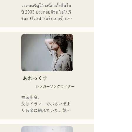
ในปี 2024 โดยเป็นตัวแทน
วงดนตรีดูโอ้วงนี้ก่อตั้งขึ้นใน
ของ J:COM ฟุกุโอกะ คุมาโม
ปี 2003 ประกอบด้วย โอโนริ 
โตะ และชิโมโนเซกิ ทำให้
ริสะ (ร้องนำ/แร็ปเปอร์) และ 
พวกเขาเป็นวงที่น่าจับตามอง
มัตสึฟูจิ โทโมเอะ (ร้องนำ) 
เพลงของพวกเขาผสมผสาน
ข้อความที่ตรงไปตรงมาแต่
ทรงพลังเข้ากับมุมมองโลกที่
อ่อนโยน และเสียงร้องที่
อบอุ่นแต่ทรงพลัง ซึ่งสามารถ
สัมผัสหัวใจของผู้ฟังได้อย่าง
นุ่มนวล

あれっくす
พวกเขาเริ่มต้นกิจกรรมอย่าง
シンガーソングライター
จริงจังด้วยการปล่อยซิงเกิล
แรก "Zatsuni Tamede" เมื่อ
福岡出身。

วันที่ 23 มกราคม 2025

父はドラマーで小さい頃よ
พวกเขานำเสนอเพลงใน
り音楽に触れていた。妹
หลากหลายรูปแบบ ทั้งอะคูสติ
Pauletteもシンガーとして
ก เพลงบรรเลง และการเรียบ
活躍中。

เรียงแบบวงดนตรี

家族で音楽を楽しむミュー