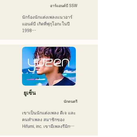
ตัดสินใจว่าอยากเป็นนักร้อง

อาร์แอนด์บี SSW
ฉันหวังว่าจะสร้างสรรค์
นักร้องนักแต่งเพลงแนวอาร์
ดนตรีที่เชื่อมโยงกับทุกคน

แอนด์บี เกิดที่ฟุกุโอกะในปี 
1998

・ผู้ชนะรางวัลใหญ่ 
ในปี 2018 เธอเริ่มต้นอาชีพ
CampusCollection ประจำปี 
นักดนตรี โดยส่วนใหญ่อยู่ที่ฟุ
2022

กุโอกะ กับแทมในชื่อ 
・เพลงต้นฉบับของฉัน 
MAVRIQ (เดิมชื่อ MELTY 
"Pudding" จะถูกใช้เป็นเพลง
LOUNGE)

เปิดของสถานีวิทยุ KBC ในปี 
ในปี 2022 เธอเริ่มแสดงเดี่ยว
2024

ในชื่อ Kønny

เธอผสมผสานดนตรีอาร์
ฉันมีกำหนดขึ้นแสดงในงาน 
แอนด์บียุค 90 และ 2000 ที่มี
ยูเซ็น
Charity Musicthon ที่ 
อิทธิพลต่อเธอมาตั้งแต่เด็ก 
นักดนตรี
Daimaru Passage Plaza ใน
เพื่อสร้างเสียงดนตรีที่แปลก
วันที่ 24 ธันวาคม 2024
ใหม่ เสียงหวานๆ และงาน
เขาเป็นนักแต่งเพลง ดีเจ และ
ประสานเสียงแนวอาร์แอนด์
คนทำเพลง สมาชิกของ 
บีเป็นครั้งคราวคือเสน่ห์ของ
Hifumi, inc. เขามีเพลงรีมิกซ์
เธอ

เป็นของตัวเอง และเป็นดีเจ