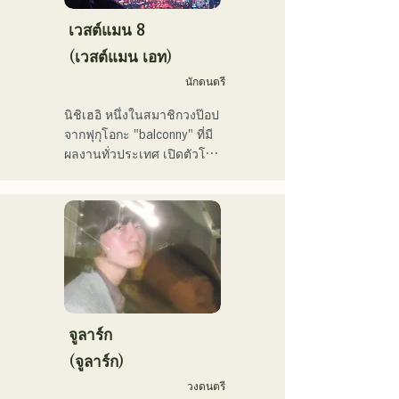
ลิสต์อย่างเป็นทางการบน 
Spotify อีกด้วย

เวสต์แมน 8
(เวสต์แมน เอท)
เขายังเคยแต่งเพลงให้กับ 
NEGI☆U ของวง "hololive" 
นักดนตรี
และเพลง "Toyo Repaint" 
นิชิเฮอิ หนึ่งในสมาชิกวงป๊อป
ของเขาที่ออกโดย holox เมื่อ
จากฟุกุโอกะ "balconny" ที่มี
ปลายปี 2022 ก็มียอดผู้ชม
ผลงานทั่วประเทศ เปิดตัวโปร
ทะลุ 2 ล้านครั้ง ส่งผลให้เขา
เจกต์เดี่ยวในปี 2025 ภายใต้
ขยายกิจกรรมของเขาเข้าสู่
ชื่อใหม่ว่า "westman8" เขา
กระแสหลัก

สร้างสรรค์และเผยแพร่เพลง
โดยใช้ AI สร้างเพลง

เขาเป็นอาจารย์ประจำภาค
เขาออกมินิอัลบั้มติดต่อกัน
วิชาการผลิตดนตรี วิทยาลัย
สามอัลบั้มในเดือนกุมภาพันธ์ 
ดนตรีและนาฏศิลป์ฟุกุโอกะ
2025 และ "Gift" จากมินิ
อัลบั้มแรก "the City Pop 
vol.1" ได้รับเลือกให้เปิดฟัง
จูลาร์ก
บ่อยๆ ทางช่อง KBC MUSIC 
(จูลาร์ก)
SPLASH ประจำเดือน
วงดนตรี
มีนาคม
