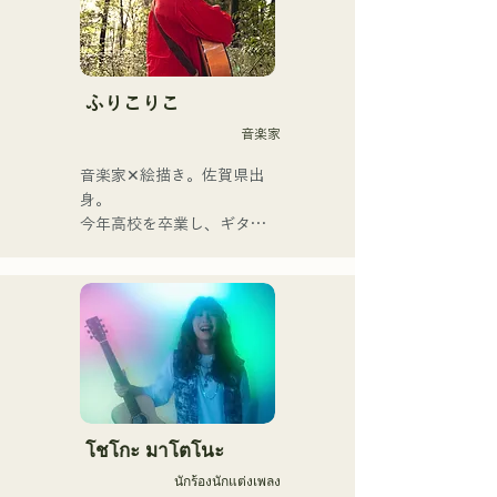
ถ่ายทอดผ่านบทเพลงอันแสน
คิดถึง ขับร้องโดยนักร้องและ
มือกีตาร์ ยูมะ คามิยะ 
ท่วงทำนองและเนื้อร้องที่บาง
ふりこりこ
ครั้งก็นุ่มนวล บางครั้งก็เข้ม
音楽家
ข้น ผสมผสานกับรากฐานทาง
ดนตรีที่หลากหลายของ
音楽家✕絵描き。佐賀県出
สมาชิกในวง ก่อให้เกิดดนตรี
身。

ที่หลากหลาย และยังคง
今年高校を卒業し、ギター
ดำเนินกิจกรรมภายใต้ชื่อวง
や民族楽器、日用品などを
ว่า "Reiwa Kayo Rock"
用いた、独自の音楽制作を
行う傍ら、大胆な色彩感覚
を活かしたアート制作に励
む。枠に収まりきれないマ
ルチな表現スタイルを確立
するため、日々探求を続け
ている。現在はSNSを中心
に、自身の表現を発信中。
โชโกะ มาโตโนะ
นักร้องนักแต่งเพลง