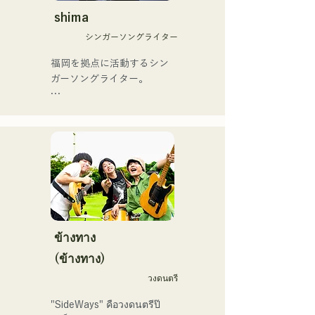
On」もバズり中！

12月より、山口県の地元イ
shima
それらの楽曲を揃えた自身
ベントやライブハウスでの
初のフルアルバム「ONE 
シンガーソングライター
ライブ活動を始める。

BIG FAMILY」を
地元音楽イベントやライブ
福岡を拠点に活動するシン
2025.12.31にリリースし、
ハウスを中心にパフォーマ
ガーソングライター。

iTunesカントリーアルバム
ンスをしている。
で初登場5位、その後3位を
アコースティックギターの
獲得。

弾き語りスタイルで、ロッ
日本テレビ「笑ってこらえ
クティストの力強さとバラ
て」、FBS「福岡く
ードの繊細さを併せ持つ楽
ん。」、「発見らくちゃ
曲を届けている。

く！」やFUKUOKA 
STREET PARTY、
 コンセプトは、「等身大の
Hannibal Halloween Music 
ままで。僕とあなたのため
Festival ,sunset live2019、
の音楽を。」気持ちが落ち
ข้างทาง
鷹祭Summer Boostイベン
込んだ時や、心が沈んでし
トステージにも出演。MCと
(ข้างทาง)
まう時こそ聴いてほしい。

してはRugby World 
วงดนตรี
自分自身も迷いや葛藤を抱
cup2019 Public viewing、競
える瞬間があるからこそ、
輪日本一ダービーの場内ア
"SideWays" คือวงดนตรีป๊
作り物ではなく、ありのま
ナウンス、ラグビー女子日