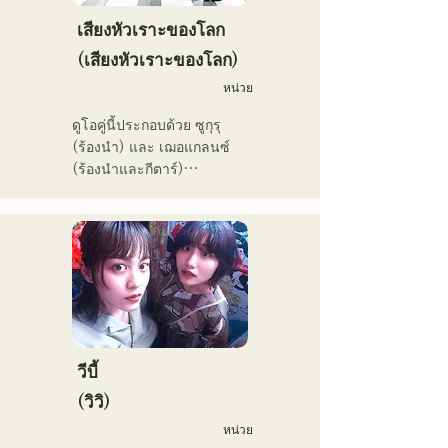
ในใจของผู้ฟัง
เสียงหัวเราะของโลก
(เสียงหัวเราะของโลก)
หน่วย
ดูโอคู่นี้ประกอบด้วย ซูกุรุ 
(ร้องนำ) และ เฌอแกลนซ์ 
(ร้องนำและกีตาร์)

ปัจจุบันพวกเขายังคงทำ
กิจกรรมทั้งในฟุกุโอกะและ
โตเกียว โดยมีเป้าหมายที่จะ
แสดงในศึกเพลงแดงและขาว

พวกเขามียอดวิวบนโซเชียลมี
เดียมากกว่า 3.5 ล้านครั้ง 
และมีผู้ติดตามมากกว่า 
119,000 คน!

นอกจากนี้ พวกเขายังได้รับ
วีบี้
เลือกให้ร้องเพลงธีมการ
(วิวิ)
แข่งขันเบสบอลระดับมัธยม
หน่วย
ปลาย All Japan ครั้งที่ 106 