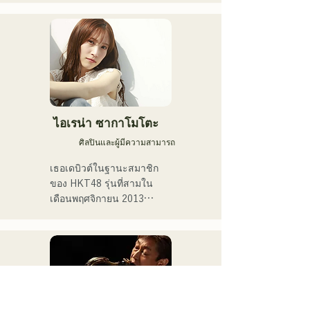
ซิงเกิลที่สอง "ทีน" ในปี 2022

เธอแสดงดนตรีเป็นหลักตาม
สถานที่แสดงดนตรีสดใน
เมืองฟุกุโอกะและบนโซเชีย
ลมีเดีย

เธอร้องเพลงเกี่ยวกับความ
ร้อนแรงในชีวิตประจำวัน
ไอเรน่า ซากาโมโตะ
ศิลปินและผู้มีความสามารถ
เธอเดบิวต์ในฐานะสมาชิก
ของ HKT48 รุ่นที่สามใน
เดือนพฤศจิกายน 2013

ในปี 2017 เธอได้รับเลือกให้
เป็นสมาชิกของ HKT48 ใน
ซิงเกิลที่ 10 ชื่อ "Kiss wa 
Matsu Shikanaka desu ka?" 
(ฉันต้องรอจูบ)
