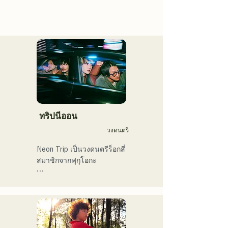
ทริปนีออน
วงดนตรี
Neon Trip เป็นวงดนตรีร็อกสี่
สมาชิกจากฟุกุโอกะ

วงได้เปลี่ยนชื่อจาก 
Albatross เป็น Neon Trip ใน
เดือนพฤศจิกายน 2023

แก่นแท้ของป๊อปร็อกถูก