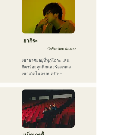
กับเพื่อนๆ เมื่ออายุ 18 ปี เขา
เข้าเรียนที่วิทยาลัยศิลปะการ
สื่อสารฟุกุโอกะ หลังจาก
สำเร็จการศึกษา เขาเริ่ม
ทำงานเป็นมือเบสมืออาชีพ

เขาเคยร่วมงานกับศิลปินทั้ง
อากิระ
ในและต่างประเทศ ทั้ง
นักร้องนักแต่งเพลง
คอนเสิร์ตสด คอนเสิร์ตของ
โรงเรียน ทัวร์คอนเสิร์ต งาน
เขาอาศัยอยู่ที่ฟุกุโอกะ เล่น
อีเวนต์ งานปาร์ตี้ การบันทึก
กีตาร์อะคูสติกและร้องเพลง

เสียง การผลิต บทเรียนใน
เขาเกิดในครอบครัว
โรงเรียน บทเรียนนอกสถาน
คริสเตียน และได้สัมผัสกับ
ที่ และบทเรียนส่วนตัว เขายัง
ดนตรีคริสตจักรและกอสเปล
อัปโหลดวิดีโอสอนวงดนตรี
ตั้งแต่ยังเด็ก

เครื่องเป่าลมขึ้น YouTube อีก
เขาเริ่มเล่นกีตาร์ในช่วงปิด
ด้วย

เทอมฤดูร้อนของชั้น
ในช่วงไม่กี่ปีที่ผ่านมา เขายัง
มัธยมศึกษาปีที่ 2 และเริ่มแต่ง
ทำงานเป็นช่างตัดต่อวิดีโอ 
เนื้อร้องและทำนองเพลง

ช่างตัดต่อเสียง วิศวกรมิกซ์
เมื่ออายุ 17 ปี เขาเริ่มแสดง
เสียง ผู้กำกับ และ
ดนตรีตามศูนย์ชุมชนและ
แม็คเกรดี้