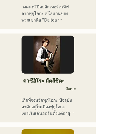
ช่อง YouTube ของเขา 
วงดนตรีป๊อปอัลเทอร์เนทีฟ
"Balcony TV" เปิดตัวเมื่อวัน
จากฟุกุโอกะ สโลแกนของ
ที่ 1 มกราคม 2025 มีผู้
พวกเขาคือ "Daitoa 
ติดตามมากกว่า 40,000 คน
Kyoaishugi" (ความรักอันยิ่ง
ภายในสามเดือน และยังคง
ใหญ่แห่งเอเชียตะวันออก)

เพิ่มขึ้นเรื่อยๆ

เขาเป็นศิลปินที่มีเอกลักษณ์
เนื้อเพลงของพวกเขานำเสนอ
เฉพาะตัว มีความสามารถ
มุมมองโลกทัศน์อันเป็น
หลากหลาย ทั้งสมาชิกวง นัก
เอกลักษณ์ของนักร้องนำ 
แต่งเพลง ผู้บริหารธุรกิจ และ
Kiyohara ขณะที่ดนตรีแนว
พิธีกรรายการวิทยุ
อาวองการ์ดและน่าหลงใหล
คือสิ่งที่ทำให้พวกเขาแตกต่าง
คาซึฮิโระ มัตสึชิตะ
มือเบส
เกิดที่จังหวัดฟุกุโอกะ ปัจจุบัน
อาศัยอยู่ในเมืองฟุกุโอกะ

เขาเริ่มเล่นฮอร์นตั้งแต่อายุ 
12 ปี และทรัมเป็ตเมื่ออายุ 15 
ปี เมื่ออายุ 16 ปี เขาเริ่มเล่น
เบสไฟฟ้าเมื่อตั้งวงดนตรีร็อก