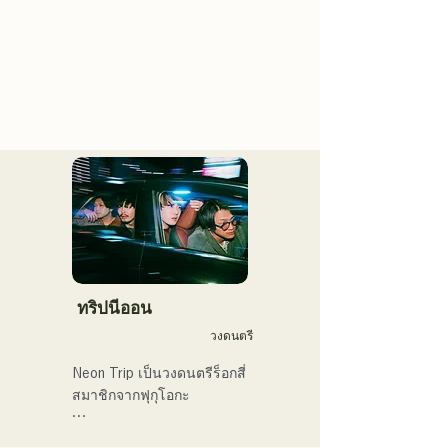
ทริปนีออน
วงดนตรี
Neon Trip เป็นวงดนตรีร็อกสี่
สมาชิกจากฟุกุโอกะ

วงได้เปลี่ยนชื่อจาก 