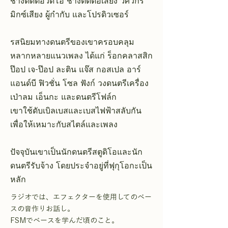
ช่างตัดต่อวิดีโอ ช่างตัดต่อเสียง วิศวกร
มิกซ์เสียง ผู้กำกับ และโปรดิวเซอร์
รสนิยมทางดนตรีของเขาครอบคลุม
หลากหลายแนวเพลง ได้แก่ ร็อกคลาสสิก
ป๊อป เจ-ป๊อป ละติน แจ๊ส กอสเปล อาร์
แอนด์บี ฟิวชั่น โซล ฟังก์ วงดนตรีเครื่อง
เป่าลม เอ็นกะ และดนตรีโฟล์ก
เขาใช้ดับเบิลเบสและเบสไฟฟ้าสลับกัน
เพื่อให้เหมาะกับสไตล์และเพลง
ปัจจุบันเขาเป็นนักดนตรีสตูดิโอและนัก
ดนตรีรับจ้าง โดยประจำอยู่ที่ฟุกุโอกะเป็น
หลัก
ラジオでは、エフェクターを使用してのベー
スの音作りお話し。
FSMでベースを学んだ頃のこと。