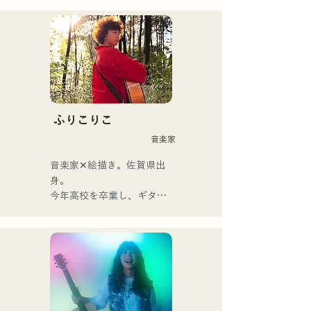
Albatross เป็น Neon Trip ใน
เดือนพฤศจิกายน 2023

แก่นแท้ของป๊อปร็อกถูก
ถ่ายทอดผ่านบทเพลงอันแสน
คิดถึง ขับร้องโดยนักร้องและ
มือกีตาร์ ยูมะ คามิยะ 
ท่วงทำนองและเนื้อร้องที่บาง
ふりこりこ
ครั้งก็นุ่มนวล บางครั้งก็เข้ม
音楽家
ข้น ผสมผสานกับรากฐานทาง
ดนตรีที่หลากหลายของ
音楽家✕絵描き。佐賀県出
สมาชิกในวง ก่อให้เกิดดนตรี
身。

ที่หลากหลาย และยังคง
今年高校を卒業し、ギター
ดำเนินกิจกรรมภายใต้ชื่อวง
や民族楽器、日用品などを
ว่า "Reiwa Kayo Rock"
用いた、独自の音楽制作を
行う傍ら、大胆な色彩感覚
を活かしたアート制作に励
む。枠に収まりきれないマ
ルチな表現スタイルを確立
するため、日々探求を続け