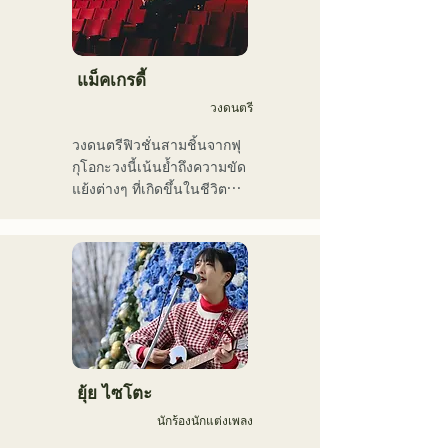
ในช่วงไม่กี่ปีที่ผ่านมา เขายัง
มัธยมศึกษาปีที่ 2 และเริ่มแต่ง
ทำงานเป็นช่างตัดต่อวิดีโอ 
เนื้อร้องและทำนองเพลง

ช่างตัดต่อเสียง วิศวกรมิกซ์
เมื่ออายุ 17 ปี เขาเริ่มแสดง
เสียง ผู้กำกับ และ
ดนตรีตามศูนย์ชุมชนและ
แม็คเกรดี้
โปรดิวเซอร์

ร้านกาแฟ และปัจจุบันได้
วงดนตรี
ขยายกิจกรรมของเขาไปยัง
รสนิยมทางดนตรีของเขา
สถานที่แสดงดนตรีสดทั้งใน
วงดนตรีฟิวชั่นสามชิ้นจากฟุ
ครอบคลุมหลากหลายแนว
และนอกจังหวัด

กุโอกะวงนี้เน้นย้ำถึงความขัด
เพลง ได้แก่ ร็อกคลาสสิก 
นักร้องนักแต่งเพลงที่โด่งดัง
แย้งต่างๆ ที่เกิดขึ้นในชีวิต
ป๊อป เจ-ป๊อป ละติน แจ๊ส กอส
ด้วยน้ำเสียงอันทรงพลัง ซึ่ง
ประจำวัน และแต่งเนื้อร้อง
เปล อาร์แอนด์บี ฟิวชั่น โซล 
ถ่ายทอดอารมณ์ความรู้สึกที่
ในธีม "การเป็นตัวของตัวเอง
ฟังก์ วงดนตรีเครื่องเป่าลม 
เราทุกคนสัมผัสได้ในเนื้อ
อย่างมั่นใจ" เสียงร้องอัน
เอ็นกะ และดนตรีโฟล์ก

เพลง
ไพเราะของพวกเขาได้รับแรง
เขาใช้ดับเบิลเบสและเบส
บันดาลใจจากแนวเพลงอาร์
ไฟฟ้าสลับกันเพื่อให้เหมาะกับ
แอนด์บี และการแสดงดนตรี
สไตล์และเพลง

ที่แหวกแนวของสมาชิกจาก
ภูมิหลังที่แตกต่างกัน ก่อให้
ปัจจุบันเขาเป็นนักดนตรีสตูดิ
เกิดจังหวะดนตรีที่มีเอกลักษณ์
ยุ้ย ไซโตะ
โอและนักดนตรีรับจ้าง โดย
เฉพาะตัวไม่เหมือนใคร
ประจำอยู่ที่ฟุกุโอกะเป็นหลัก
นักร้องนักแต่งเพลง