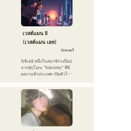
VTuber "Tenki Okome" ขึ้น
สร้างสรรค์เพลงที่มีการเรียบ
อันดับ 1 บนชาร์ต iTunes 
เรียงเฉพาะตัวของสมาชิก
electro และยังติดอันดับเพลย์
แต่ละคน
ลิสต์อย่างเป็นทางการบน 
Spotify อีกด้วย

เวสต์แมน 8
(เวสต์แมน เอท)
เขายังเคยแต่งเพลงให้กับ 
NEGI☆U ของวง "hololive" 
นักดนตรี
และเพลง "Toyo Repaint" 
นิชิเฮอิ หนึ่งในสมาชิกวงป๊อป
ของเขาที่ออกโดย holox เมื่อ
จากฟุกุโอกะ "balconny" ที่มี
ปลายปี 2022 ก็มียอดผู้ชม
ผลงานทั่วประเทศ เปิดตัวโปร
ทะลุ 2 ล้านครั้ง ส่งผลให้เขา
เจกต์เดี่ยวในปี 2025 ภายใต้
ขยายกิจกรรมของเขาเข้าสู่
ชื่อใหม่ว่า "westman8" เขา
กระแสหลัก

สร้างสรรค์และเผยแพร่เพลง
โดยใช้ AI สร้างเพลง

เขาเป็นอาจารย์ประจำภาค
เขาออกมินิอัลบั้มติดต่อกัน
วิชาการผลิตดนตรี วิทยาลัย
สามอัลบั้มในเดือนกุมภาพันธ์ 
ดนตรีและนาฏศิลป์ฟุกุโอกะ
2025 และ "Gift" จากมินิ
อัลบั้มแรก "the City Pop 