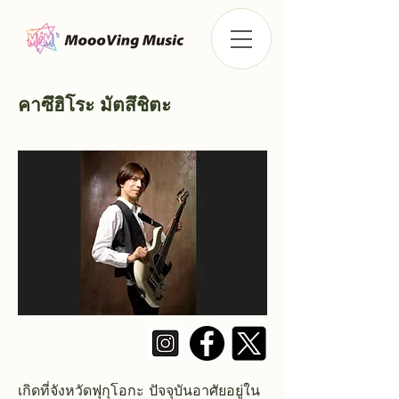
คาซึฮิโระ มัตสึชิตะ
เกิดที่จังหวัดฟุกุโอกะ ปัจจุบันอาศัยอยู่ใน