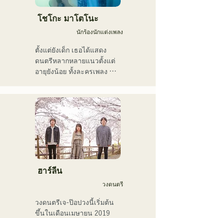
ている。現在はSNSを中心
に、自身の表現を発信中。
โชโกะ มาโตโนะ
นักร้องนักแต่งเพลง
ตั้งแต่ยังเด็ก เธอได้แสดง
ดนตรีหลากหลายแนวตั้งแต่
อายุยังน้อย ทั้งละครเพลง 
แจ๊ส และกอสเปล และเปิดตัว
ครั้งแรกในระดับประเทศในปี 
2011

เธอได้ปรากฏตัวในสื่อต่างๆ 
มากมาย โดยส่วนใหญ่อยู่ใน
บ้านเกิดของเธอที่ฟุกุโอกะ
และคิวชู และยังมีส่วนร่วมใน
เพลงและภาพยนตร์โฆษณา
ของบริษัทมากมาย

ฮาร์ลีน
ตั้งแต่ปี 2014 ถึง 2017 เธอ
วงดนตรี
พำนักอยู่ที่โตเกียว ซึ่งเธอได้
ทำงานในหลากหลายสาขา
วงดนตรีเจ-ป๊อปวงนี้เริ่มต้น
อาชีพ รวมถึงการแต่งเพลง
ขึ้นในเดือนเมษายน 2019 