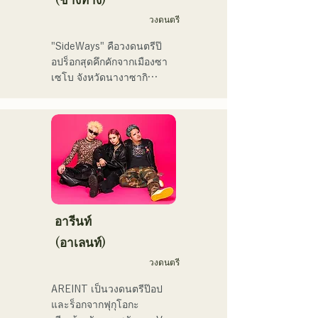
まう時こそ聴いてほしい。

してはRugby World 
วงดนตรี
自分自身も迷いや葛藤を抱
cup2019 Public viewing、競
える瞬間があるからこそ、
輪日本一ダービーの場内ア
"SideWays" คือวงดนตรีป๊
作り物ではなく、ありのま
ナウンス、ラグビー女子日
อปร็อกสุดคึกคักจากเมืองซา
まの感情や言葉をそのまま
本代表世界大会スタジアム
เซโบ จังหวัดนางาซากิ

音楽にしている。

DJ、プレアデスカップ
2023(ダンスイベント）、
เมื่อเดือนธันวาคมที่ผ่านมา 
2024年10月より音楽活動を
滑走屋場内アナウンス、ク
พวกเขาได้ปล่อยอีพีใหม่ 
開始。

リスマスアドベント、イス
"Yume Sen'ya" และออกทัวร์
福岡を中心にブッキングラ
ラデサルサ、福岡ウィニン
คอนเสิร์ตทั่วประเทศ

イブや路上ライブなど精力
グスピリッツのスタジアム
的に活動を行っている。

DJ、金鷲旗、山笠関連イベ
ลองฟังเพลงสนุกๆ ที่สร้างจาก
2025年11月22日にはファー
ント、地域イベント、
นวนิยายของพวกเขาดูสิ!
ストワンマンライブを開
Ramen Tech2025(global 
อารีนท์
催。
summit)、福岡市武道館オー
(อาเลนท์)
プニング記念イベント,結婚
式様々な分野で活動。

วงดนตรี
英語も日本語も対応可能で
AREINT เป็นวงดนตรีป๊อป
す。

และร็อกจากฟุกุโอกะ

アーティストの日本人父と