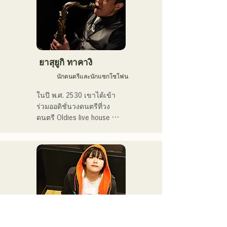
ซิงเกิลที่ 10 ชื่อ "Kiss wa 
Matsu Shikanaka desu ka?" 
(ฉันต้องรอจูบ)

ในปี 2021 เธอได้รับเลือกให้
เป็นสมาชิกของ HKT48 ใน
ยาสุยูกิ ทาคางิ
ซิงเกิลที่ 14 ชื่อ "Kimi to 
นักดนตรีและนักแซกโซโฟน
Doko ni Ikitai" (ฉันอยากไป
ที่ไหนสักแห่งกับคุณ)

ในปี พ.ศ. 2530 เขาได้เข้า
ร่วมออดิชั่นวงดนตรีที่วง
เธอออกจาก HKT48 ในเดือน
ดนตรี Oldies live house 
เมษายน 2025 เพื่อมุ่งเน้นไป
"Hakata Kentos" และเริ่ม
ที่งานฟรีแลนซ์และอาชีพ
ต้นอาชีพนักดนตรีมืออาชีพ
ศิลปินของเธอ

เมื่ออายุ 19 ปี

เธอปล่อยซิงเกิลแรกของเธอ
นับแต่นั้นมา เขาได้สร้าง
ชื่อ "ESPOIR" ซึ่งเป็นเพลง
อาชีพนักดนตรีด้วยการแสดง
ธีมอย่างเป็นทางการของ 
ดนตรีหลากหลายแนว ทั้ง
Tour de Kyushu 2025 ในวัน
แจ๊ส ละติน และป๊อป โดยเป็น
ที่ 2 กรกฎาคม 2025

ส่วนหนึ่งของวงดนตรีประจำ
MikiHo