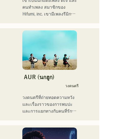
เขาเป็นนักแต่งเพลง ดีเจ และ
ประสานเสียงแนวอาร์แอนด์
คนทำเพลง สมาชิกของ 
บีเป็นครั้งคราวคือเสน่ห์ของ
Hifumi, inc. เขามีเพลงรีมิกซ์
เธอ

เป็นของตัวเอง และเป็นดีเจ
เราหวังว่าคุณจะให้ความ
ในงานปาร์ตี้ต่างๆ ทั่ว
สนใจกับสไตล์อันล้ำสมัยของ
ประเทศ ทักษะการแสดงบน
เธอ
เวทีของเขาประกอบกับทักษะ
ดีเจที่แข็งแกร่ง ได้รับการ
ยกย่องอย่างสูง

เขาเคยแสดงในงานอีเวนต์
มากมาย รวมถึง "EDP lab 
AUR (นกฮูก)
2017," "Re:animation12," 
วงดนตรี
"Porter Robinson JAPAN 
tour" และ "VIRTUAFREAK 
วงดนตรีที่ถ่ายทอดความหวัง
@ Shinkiba AGEHA"

และเรื่องราวของการพบปะ
และการแยกทางกับคนที่รัก 
ในช่วงไม่กี่ปีที่ผ่านมา เขายัง
ความเหงาและความไม่
คงแต่งเพลงและรีมิกซ์อย่าง
แน่นอนของชีวิต แต่ยังคงเดิน
ต่อเนื่อง เพลง "Life Size 
หน้าต่อไป โดยใส่ความรู้สึก
feat. Tenki Okome" ร่วมกับ 
เหล่านี้ลงในเนื้อเพลง และ