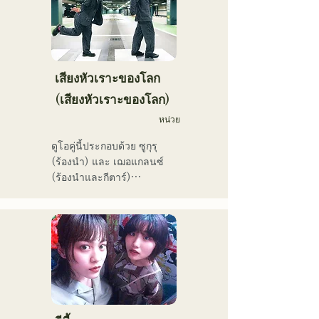
ขัดแย้ง และท่วงทำนองกีตาร์
ที่ติดหู พวกเขามุ่งหวังที่จะ
สร้างเสียงเพลงที่จะประทับอยู่
ในใจของผู้ฟัง
เสียงหัวเราะของโลก
(เสียงหัวเราะของโลก)
หน่วย
ดูโอคู่นี้ประกอบด้วย ซูกุรุ 
(ร้องนำ) และ เฌอแกลนซ์ 
(ร้องนำและกีตาร์)

ปัจจุบันพวกเขายังคงทำ
กิจกรรมทั้งในฟุกุโอกะและ
โตเกียว โดยมีเป้าหมายที่จะ
แสดงในศึกเพลงแดงและขาว

พวกเขามียอดวิวบนโซเชียลมี
เดียมากกว่า 3.5 ล้านครั้ง 
และมีผู้ติดตามมากกว่า 
119,000 คน!

นอกจากนี้ พวกเขายังได้รับ