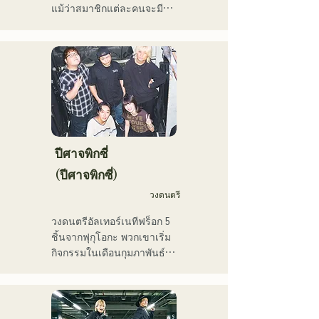
ประกอบโฆษณาทางโทรทัศน์
แม้ว่าสมาชิกแต่ละคนจะมี
ของ Pocari Sweat การขับ
ประสบการณ์และเคยเล่น
ร้องประสานเสียงให้กับนาโอ
ดนตรีหรือเป็นวงเปิดมาก่อน 
ทาโร โมริยามะ ในรายการ 
แต่พวกเขาก็ตัดสินใจตั้งวง
"MUSIC FAIR" ทางสถานี
ใหม่โดยมีเป้าหมายทางดนตรี
โทรทัศน์ฟูจิทีวี และการ
ใหม่ เสียงร้องที่ใสสะอาดและ
ปรากฏตัวในละครเพลงร็อก

เนื้อเพลงที่ติดหูของ CHiKa 
ตั้งแต่ปี 2017 เธอได้กลับ
ประกอบกับท่วงทำนองที่ชวน
มายังฟุกุโอกะ ซึ่งนอกจาก
ให้คิดถึง ได้รับการสนับสนุน
งานของเธอเองแล้ว เธอยัง
จากหลากหลายรุ่น บุคลิก
ปีศาจพิกซี่
ทำงานหลากหลายสาขา
เฉพาะตัวของสมาชิกแต่ละ
(ปีศาจพิกซี่)
อาชีพ เช่น พิธีกรรายการวิทยุ 
คนถูกนำมาใช้ประกอบดนตรี 
ครูฝึกสอนเสียง และครู
วงดนตรี
และเสียงดนตรีที่นุ่มนวลและ
อาชีวศึกษา ด้วยเสียงร้องอัน
อบอุ่น

วงดนตรีอัลเทอร์เนทีฟร็อก 5 
ทรงพลังและความสามารถใน
ปัจจุบันพวกเขาแสดงดนตรี
ชิ้นจากฟุกุโอกะ พวกเขาเริ่ม
การร้องเพลงอันโดดเด่น เธอ
สดตามสถานที่จัดงานและ
กิจกรรมในเดือนกุมภาพันธ์ 
คือนักร้องนักแต่งเพลงที่จะ
กิจกรรมกลางแจ้ง โดยส่วน
2025 และแสดงสดเป็นหลัก
เป็นผู้นำคนรุ่นต่อไป
ใหญ่อยู่ในฟุกุโอกะ และยัง
ในสถานที่จัดแสดงดนตรีใน
โพสต์และสตรีมวิดีโอบนโซ
จังหวัดฟุกุโอกะ ด้วยเนื้อเพลง
เชียลมีเดียอย่างต่อเนื่อง
ที่สะท้อนความเหงาและความ