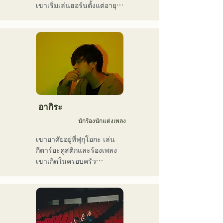
เขาเริ่มเล่นฮอร์นตั้งแต่อายุ 
12 ปี และทรัมเป็ตเมื่ออายุ 15 
ปี เมื่ออายุ 16 ปี เขาเริ่มเล่น
เบสไฟฟ้าเมื่อตั้งวงดนตรีร็อก
กับเพื่อนๆ เมื่ออายุ 18 ปี เขา
เข้าเรียนที่วิทยาลัยศิลปะการ
สื่อสารฟุกุโอกะ หลังจาก
สำเร็จการศึกษา เขาเริ่ม
ทำงานเป็นมือเบสมืออาชีพ

เขาเคยร่วมงานกับศิลปินทั้ง
อากิระ
ในและต่างประเทศ ทั้ง
นักร้องนักแต่งเพลง
คอนเสิร์ตสด คอนเสิร์ตของ
โรงเรียน ทัวร์คอนเสิร์ต งาน
เขาอาศัยอยู่ที่ฟุกุโอกะ เล่น
อีเวนต์ งานปาร์ตี้ การบันทึก
กีตาร์อะคูสติกและร้องเพลง

เสียง การผลิต บทเรียนใน
เขาเกิดในครอบครัว
โรงเรียน บทเรียนนอกสถาน
คริสเตียน และได้สัมผัสกับ
ที่ และบทเรียนส่วนตัว เขายัง
ดนตรีคริสตจักรและกอสเปล
อัปโหลดวิดีโอสอนวงดนตรี
ตั้งแต่ยังเด็ก

เครื่องเป่าลมขึ้น YouTube อีก
เขาเริ่มเล่นกีตาร์ในช่วงปิด
ด้วย

เทอมฤดูร้อนของชั้น