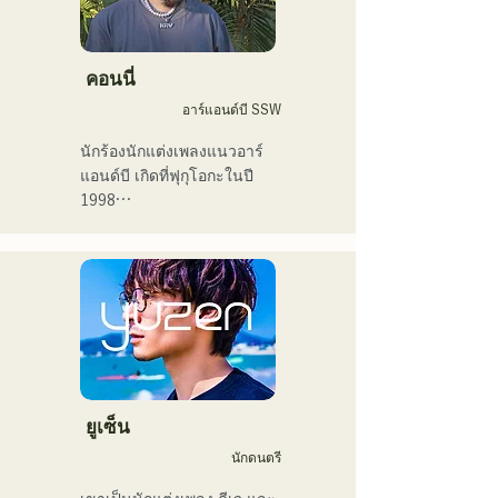
หลังจากเข้ามัธยมปลาย ฉัน
เริ่มร้องเพลงต่อหน้าผู้คน และ
คอนนี่
ตัดสินใจว่าอยากเป็นนักร้อง

อาร์แอนด์บี SSW
ฉันหวังว่าจะสร้างสรรค์
นักร้องนักแต่งเพลงแนวอาร์
ดนตรีที่เชื่อมโยงกับทุกคน

แอนด์บี เกิดที่ฟุกุโอกะในปี 
1998

・ผู้ชนะรางวัลใหญ่ 
ในปี 2018 เธอเริ่มต้นอาชีพ
CampusCollection ประจำปี 
นักดนตรี โดยส่วนใหญ่อยู่ที่ฟุ
2022

กุโอกะ กับแทมในชื่อ 
・เพลงต้นฉบับของฉัน 
MAVRIQ (เดิมชื่อ MELTY 
"Pudding" จะถูกใช้เป็นเพลง
LOUNGE)

เปิดของสถานีวิทยุ KBC ในปี 
ในปี 2022 เธอเริ่มแสดงเดี่ยว
2024

ในชื่อ Kønny

เธอผสมผสานดนตรีอาร์
ฉันมีกำหนดขึ้นแสดงในงาน 
แอนด์บียุค 90 และ 2000 ที่มี
ยูเซ็น
Charity Musicthon ที่ 
อิทธิพลต่อเธอมาตั้งแต่เด็ก 
นักดนตรี
Daimaru Passage Plaza ใน
เพื่อสร้างเสียงดนตรีที่แปลก
วันที่ 24 ธันวาคม 2024
ใหม่ เสียงหวานๆ และงาน