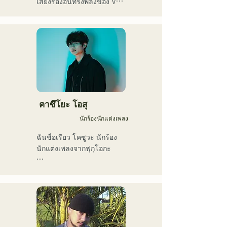
เสียงร้องอันทรงพลังของ Vo. 
アメリカ人母から生まれた
Sakura ผสานกับเสียงร้องอัน
サラブレッド。
ทรงพลัง อ่อนเยาว์ และมี
เอกลักษณ์เฉพาะตัวของ 
SEIYA มือเบส และ SHO มือ
กลอง ก่อให้เกิดดนตรีร็อกที่
ติดหูแต่คุ้นเคย ซึ่งเป็น
เอกลักษณ์เฉพาะตัวของ 
AREINT

เพลง "Remember Me" ของ
คาซึโยะ โอสุ
พวกเขาได้รับเลือกให้เป็น
นักร้องนักแต่งเพลง
เพลงเปิดของ "KBC Radio 
Hawks Live 2024"
ฉันชื่อเรียว โคซูวะ นักร้อง
นักแต่งเพลงจากฟุกุโอกะ

ปัจจุบันฉันทำกิจกรรมส่วน
ใหญ่ในโตเกียว ทั้งการแสดง
ตามท้องถนน บน TikTok 
และตามงานอีเวนต์ต่างๆ!

ฉันรักดนตรีมาตั้งแต่เด็ก
