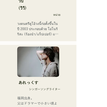
วีบี้
เลือกให้ร้องเพลงธีมการ
(วิวิ)
แข่งขันเบสบอลระดับมัธยม
หน่วย
ปลาย All Japan ครั้งที่ 106 
ในปี 2024 โดยเป็นตัวแทน
วงดนตรีดูโอ้วงนี้ก่อตั้งขึ้นใน
ของ J:COM ฟุกุโอกะ คุมาโม
ปี 2003 ประกอบด้วย โอโนริ 
โตะ และชิโมโนเซกิ ทำให้
ริสะ (ร้องนำ/แร็ปเปอร์) และ 
พวกเขาเป็นวงที่น่าจับตามอง
มัตสึฟูจิ โทโมเอะ (ร้องนำ) 
เพลงของพวกเขาผสมผสาน
ข้อความที่ตรงไปตรงมาแต่
ทรงพลังเข้ากับมุมมองโลกที่
อ่อนโยน และเสียงร้องที่
อบอุ่นแต่ทรงพลัง ซึ่งสามารถ
สัมผัสหัวใจของผู้ฟังได้อย่าง
นุ่มนวล

あれっくす
พวกเขาเริ่มต้นกิจกรรมอย่าง
シンガーソングライター
จริงจังด้วยการปล่อยซิงเกิล
แรก "Zatsuni Tamede" เมื่อ
福岡出身。

วันที่ 23 มกราคม 2025

父はドラマーで小さい頃よ