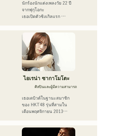
นักร้องนักแต่งเพลงวัย 22 ปี
จากฟุกุโอกะ

เธอเปิดตัวซิงเกิลแรก 
"โตเกียว" ในปี 2019 และ
ซิงเกิลที่สอง "ทีน" ในปี 2022

เธอแสดงดนตรีเป็นหลักตาม
สถานที่แสดงดนตรีสดใน
เมืองฟุกุโอกะและบนโซเชีย
ลมีเดีย

เธอร้องเพลงเกี่ยวกับความ
ร้อนแรงในชีวิตประจำวัน
ไอเรน่า ซากาโมโตะ
ศิลปินและผู้มีความสามารถ
เธอเดบิวต์ในฐานะสมาชิก
ของ HKT48 รุ่นที่สามใน
เดือนพฤศจิกายน 2013

ในปี 2017 เธอได้รับเลือกให้
เป็นสมาชิกของ HKT48 ใน