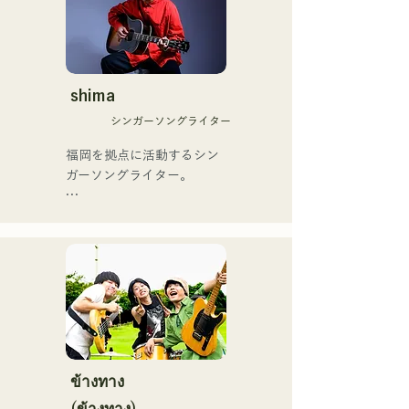
口県を盛り上げたいという
や、アメリカ留学時代の心
思いからユニットを始動。

友とコライトした本格的カ
当初は動画配信サイトでの
ントリーソング「Life Goes 
活動のみだったが、2020年
On」もバズり中！

12月より、山口県の地元イ
shima
それらの楽曲を揃えた自身
ベントやライブハウスでの
初のフルアルバム「ONE 
シンガーソングライター
ライブ活動を始める。

BIG FAMILY」を
地元音楽イベントやライブ
福岡を拠点に活動するシン
2025.12.31にリリースし、
ハウスを中心にパフォーマ
ガーソングライター。

iTunesカントリーアルバム
ンスをしている。
で初登場5位、その後3位を
アコースティックギターの
獲得。

弾き語りスタイルで、ロッ
日本テレビ「笑ってこらえ
クティストの力強さとバラ
て」、FBS「福岡く
ードの繊細さを併せ持つ楽
ん。」、「発見らくちゃ
曲を届けている。

く！」やFUKUOKA 
STREET PARTY、
 コンセプトは、「等身大の
Hannibal Halloween Music 
ままで。僕とあなたのため
Festival ,sunset live2019、
の音楽を。」気持ちが落ち
ข้างทาง
鷹祭Summer Boostイベン
込んだ時や、心が沈んでし
トステージにも出演。MCと
(ข้างทาง)