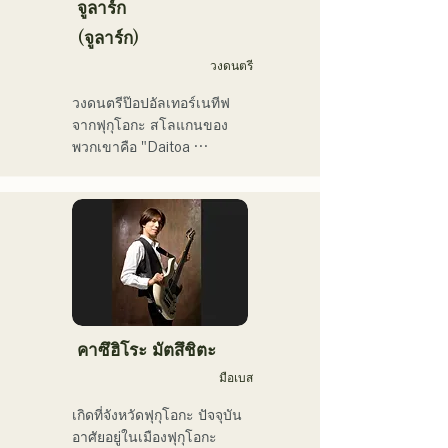
vol.1" ได้รับเลือกให้เปิดฟัง
จูลาร์ก
บ่อยๆ ทางช่อง KBC MUSIC 
(จูลาร์ก)
SPLASH ประจำเดือน
วงดนตรี
มีนาคม

ช่อง YouTube ของเขา 
วงดนตรีป๊อปอัลเทอร์เนทีฟ
"Balcony TV" เปิดตัวเมื่อวัน
จากฟุกุโอกะ สโลแกนของ
ที่ 1 มกราคม 2025 มีผู้
พวกเขาคือ "Daitoa 
ติดตามมากกว่า 40,000 คน
Kyoaishugi" (ความรักอันยิ่ง
ภายในสามเดือน และยังคง
ใหญ่แห่งเอเชียตะวันออก)

เพิ่มขึ้นเรื่อยๆ

เขาเป็นศิลปินที่มีเอกลักษณ์
เนื้อเพลงของพวกเขานำเสนอ
เฉพาะตัว มีความสามารถ
มุมมองโลกทัศน์อันเป็น
หลากหลาย ทั้งสมาชิกวง นัก
เอกลักษณ์ของนักร้องนำ 
แต่งเพลง ผู้บริหารธุรกิจ และ
Kiyohara ขณะที่ดนตรีแนว
พิธีกรรายการวิทยุ
อาวองการ์ดและน่าหลงใหล
คือสิ่งที่ทำให้พวกเขาแตกต่าง
คาซึฮิโระ มัตสึชิตะ
มือเบส
เกิดที่จังหวัดฟุกุโอกะ ปัจจุบัน
อาศัยอยู่ในเมืองฟุกุโอกะ
