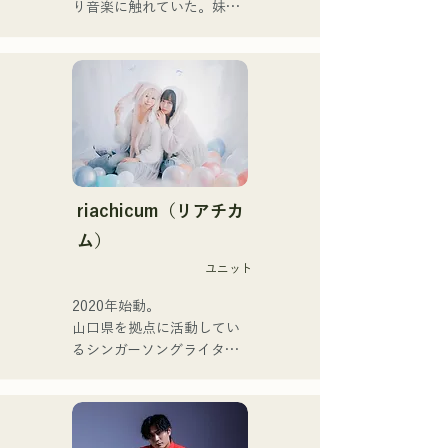
พวกเขานำเสนอเพลงใน
り音楽に触れていた。妹
หลากหลายรูปแบบ ทั้งอะคูสติ
Pauletteもシンガーとして
ก เพลงบรรเลง และการเรียบ
活躍中。

เรียงแบบวงดนตรี

家族で音楽を楽しむミュー
ジックファミリー。

พวกเขาได้รับการสนับสนุน
10代後半にアメリカへ4年
ในการบันทึกเสียงและการ
半留学。

แสดงสดโดย โชโย 
現在はLOVE FMの"music 
(คีย์บอร์ด/กีตาร์) จาก 
×serendipity"でラジオDJを
Zigzaguzu, ไทเซ (กลอง) 
務める。

riachicum（リアチカ
อดีตสมาชิกวง meow, ยูยะ ซู
またアーティストの傍、モ
ム）
เอฮิโร (กีตาร์) จาก the 
デルやタレントとしても活
perfect me และ เอส0. (แบนั
ユニット
躍中。世界的有名なオーデ
ส) จาก xanadoo

ィション番組「ブリテンズ
2020年始動。

ゴットタレント」で日本人
山口県を拠点に活動してい
[ซิงเกิลใหม่]

の芸人史上初のゴールデン
るシンガーソングライター
เพลงใหม่ของพวกเขา "The 
ブザーを獲得し、その後ス
のRiSE(山本莉晴)とトラッ
World is Love" จะวาง
ペインのゴットタレントで
クメイカーのNOPEによる
จำหน่ายในวันที่ 25 มิถุนายน 
もゴールデンブザーを獲得
ユニット

2025
した、ノボせもんなべの応
コロナ禍に入り、音楽で山
援歌「ゴールデンブザー」