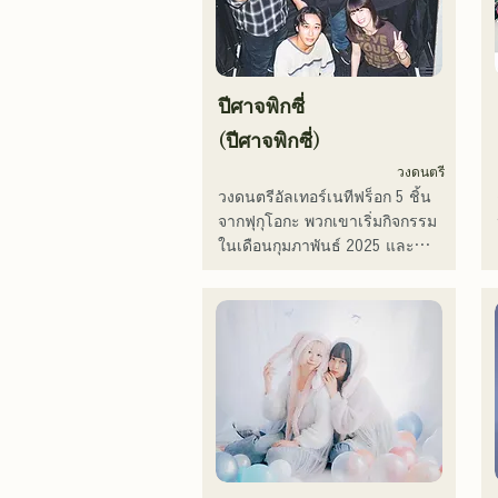
โดยนักร้องและมือกีตาร์ ยูมะ คามิ
ยะ ท่วงทำนองและเนื้อร้องที่บาง
ครั้งก็นุ่มนวล บางครั้งก็เข้มข้น 
ผสมผสานกับรากฐานทางดนตรีที่
ปีศาจพิกซี่
หลากหลายของสมาชิกในวง ก่อ
ให้เกิดดนตรีที่หลากหลาย และยัง
(ปีศาจพิกซี่)
คงดำเนินกิจกรรมภายใต้ชื่อวงว่า 
วงดนตรี
"Reiwa Kayo Rock"
วงดนตรีอัลเทอร์เนทีฟร็อก 5 ชิ้น
จากฟุกุโอกะ พวกเขาเริ่มกิจกรรม
ในเดือนกุมภาพันธ์ 2025 และ
แสดงสดเป็นหลักในสถานที่จัด
แสดงดนตรีในจังหวัดฟุกุโอกะ 
ด้วยเนื้อเพลงที่สะท้อนความเหงา
และความขัดแย้ง และท่วงทำนอง
กีตาร์ที่ติดหู พวกเขามุ่งหวังที่จะ
สร้างเสียงเพลงที่จะประทับอยู่ใน
ใจของผู้ฟัง