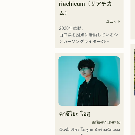
riachicum（リアチカ
ム）
ユニット
2020年始動。

山口県を拠点に活動しているシ
ンガーソングライターの
RiSE(山本莉晴)とトラックメイ
カーのNOPEによるユニット

コロナ禍に入り、音楽で山口県
を盛り上げたいという思いから
ユニットを始動。

当初は動画配信サイトでの活動
のみだったが、2020年12月よ
り、山口県の地元イベントやラ
イブハウスでのライブ活動を始
める。

คาซึโยะ โอสุ
地元音楽イベントやライブハウ
スを中心にパフォーマンスをし
นักร้องนักแต่งเพลง
ている。
ฉันชื่อเรียว โคซูวะ นักร้องนักแต่ง