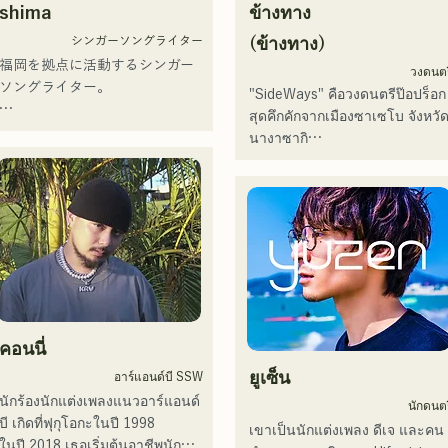
แต่งเพลงที่จะเป็นผู้นำคนรุ่นต่อไ
shima
ข้างทาง
Japan ครั้งที่ 106 ในปี 2024 โดย
"Zatsuni Tamede" เมื่อวันที่ 23 
เป็นตัวแทนของ J:COM ฟุกุโอกะ 
มกราคม 2025

シンガーソングライター
(ข้างทาง)
คุมาโมโตะ และชิโมโนเซกิ ทำให้
พวกเขานำเสนอเพลงในหลาก
福岡を拠点に活動するシンガー
วงดนตร
พวกเขาเป็นวงที่น่าจับตามอง
หลายรูปแบบ ทั้งอะคูสติก เพลง
ソングライター。

"SideWays" คือวงดนตรีป๊อปร็อก
บรรเลง และการเรียบเรียงแบบว
สุดคึกคักจากเมืองซาเซโบ จังหวั
ดนตรี

アコースティックギターの弾き
นางาซากิ

語りスタイルで、ロックティス
พวกเขาได้รับการสนับสนุนในกา
トの力強さとバラードの繊細さ
เมื่อเดือนธันวาคมที่ผ่านมา พวก
บันทึกเสียงและการแสดงสดโดย 
を併せ持つ楽曲を届けている。

เขาได้ปล่อยอีพีใหม่ "Yume 
โชโย (คีย์บอร์ด/กีตาร์) จาก 
Sen'ya" และออกทัวร์คอนเสิร์ตทั่
Zigzaguzu, ไทเซ (กลอง) อดีต
 コンセプトは、「等身大のまま
ประเทศ

สมาชิกวง meow, ยูยะ ซูเอฮิโร 
で。僕とあなたのための音楽
(กีตาร์) จาก the perfect me และ
を。」気持ちが落ち込んだ時
ลองฟังเพลงสนุกๆ ที่สร้างจาก
เอส0. (แบนัส) จาก xanadoo

や、心が沈んでしまう時こそ聴
นวนิยายของพวกเขาดูสิ!
いてほしい。

[ซิงเกิลใหม่]

คอนนี่
自分自身も迷いや葛藤を抱える
เพลงใหม่ของพวกเขา "The World
瞬間があるからこそ、作り物で
ยูเซ็น
อาร์แอนด์บี SSW
is Love" จะวางจำหน่ายในวันที่ 
はなく、ありのままの感情や言
นักร้องนักแต่งเพลงแนวอาร์แอนด์
นักดนตร
25 มิถุนายน 2025
葉をそのまま音楽にしている。

บี เกิดที่ฟุกุโอกะในปี 1998

เขาเป็นนักแต่งเพลง ดีเจ และคน
ในปี 2018 เธอเริ่มต้นอาชีพนัก