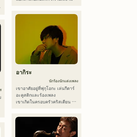
Hannibal Halloween Music 
ความไม่แน่นอนของชีวิต แต่ยังคง
Festival ,sunset live2019、鷹祭
เดินหน้าต่อไป โดยใส่ความรู้สึก
Summer Boostイベントステー
ว
เหล่านี้ลงในเนื้อเพลง และ
ジにも出演。MCとしてはRugby 
สร้างสรรค์เพลงที่มีการเรียบเรียง
World cup2019 Public viewing、
เฉพาะตัวของสมาชิกแต่ละคน
競輪日本一ダービーの場内アナ
ウンス、ラグビー女子日本代表
世界大会スタジアムDJ、プレア
デスカップ2023(ダンスイベン
ト）、滑走屋場内アナウンス、
 
クリスマスアドベント、イスラ
อากิระ
デサルサ、福岡ウィニングスピ
リッツのスタジアムDJ、金鷲
นักร้องนักแต่งเพลง
旗、山笠関連イベント、地域イ
เขาอาศัยอยู่ที่ฟุกุโอกะ เล่นกีตาร์
ส
ベント、Ramen 
อะคูสติกและร้องเพลง

ย
Tech2025(global summit)、福岡
เขาเกิดในครอบครัวคริสเตียน 
市武道館オープニング記念イベ
และได้สัมผัสกับดนตรีคริสตจักร
ント,結婚式様々な分野で活動。

และกอสเปลตั้งแต่ยังเด็ก

 
英語も日本語も対応可能です。

เขาเริ่มเล่นกีตาร์ในช่วงปิดเทอม
アーティストの日本人父とアメ
ฤดูร้อนของชั้นมัธยมศึกษาปีที่ 2 
 
リカ人母から生まれたサラブレ
และเริ่มแต่งเนื้อร้องและทำนอง