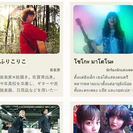
ふりこりこ
โชโกะ มาโตโนะ
音楽家
นักร้องนักแต่งเพล
音楽家✕絵描き。佐賀県出身。

ตั้งแต่ยังเด็ก เธอได้แสดงดนตรี
今年高校を卒業し、ギターや民
หลากหลายแนวตั้งแต่อายุยังน้อย 
族楽器、日用品などを用いた、
ทั้งละครเพลง แจ๊ส และกอสเปล 
独自の音楽制作を行う傍ら、大
และเปิดตัวครั้งแรกในระดับ
胆な色彩感覚を活かしたアート
ประเทศในปี 2011

制作に励む。枠に収まりきれな
เธอได้ปรากฏตัวในสื่อต่างๆ 
いマルチな表現スタイルを確立
มากมาย โดยส่วนใหญ่อยู่ในบ้าน
するため、日々探求を続けてい
เกิดของเธอที่ฟุกุโอกะและคิวชู 
る。現在はSNSを中心に、自身
และยังมีส่วนร่วมในเพลงและ