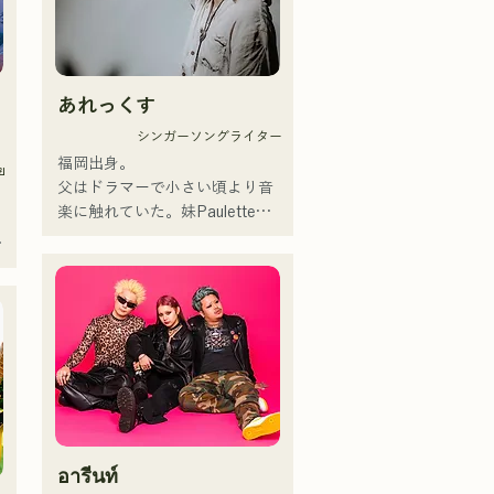
การสนับสนุนจากหลากหลายรุ่น 
บุคลิกเฉพาะตัวของสมาชิกแต่ละ
คนถูกนำมาใช้ประกอบดนตรี และ
เสียงดนตรีที่นุ่มนวลและอบอุ่น

あれっくす
ปัจจุบันพวกเขาแสดงดนตรีสด
ง
ตามสถานที่จัดงานและกิจกรรม
シンガーソングライター
กลางแจ้ง โดยส่วนใหญ่อยู่ในฟุกุ
福岡出身。

ย
โอกะ และยังโพสต์และสตรีม
父はドラマーで小さい頃より音
วิดีโอบนโซเชียลมีเดียอย่างต่อ
楽に触れていた。妹Pauletteも
เนื่อง
シンガーとして活躍中。

ว
家族で音楽を楽しむミュージッ
クファミリー。

10代後半にアメリカへ4年半留
学。

現在はLOVE FMの"music 
×serendipity"でラジオDJを務め
る。

またアーティストの傍、モデル
ง
やタレントとしても活躍中。世
ก
อารีนท์
界的有名なオーディション番組