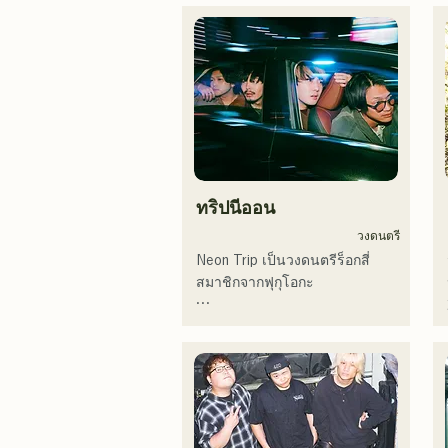
ทริปนีออน
วงดนตรี
Neon Trip เป็นวงดนตรีร็อกสี่
สมาชิกจากฟุกุโอกะ

วงได้เปลี่ยนชื่อจาก Albatross 
เป็น Neon Trip ในเดือน
พฤศจิกายน 2023

แก่นแท้ของป๊อปร็อกถูกถ่ายทอด
ผ่านบทเพลงอันแสนคิดถึง ขับร้อง