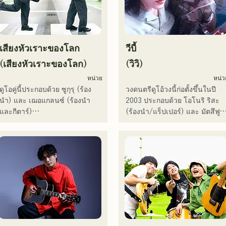
の表現を発信中。
ภาพยนตร์โฆษณาของบริษัท
มากมาย

ตั้งแต่ปี 2014 ถึง 2017 เธอพำนัก
อยู่ที่โตเกียว ซึ่งเธอได้ทำงานใน
เสียงหัวเราะของโลก
วีบี้
หลากหลายสาขาอาชีพ รวมถึง
การแต่งเพลงประกอบโฆษณาทา
(เสียงหัวเราะของโลก)
(วิวิ)
โทรทัศน์ของ Pocari Sweat การ
หน่วย
หน่ว
ขับร้องประสานเสียงให้กับนาโอ
ดูโอคู่นี้ประกอบด้วย ซูกุรุ (ร้อง
วงดนตรีดูโอ้วงนี้ก่อตั้งขึ้นในปี 
ทาโร โมริยามะ ในรายการ 
นำ) และ เฌอแกลนซ์ (ร้องนำ
2003 ประกอบด้วย โอโนริ ริสะ 
"MUSIC FAIR" ทางสถานี
และกีตาร์)

(ร้องนำ/แร็ปเปอร์) และ มัตสึฟูจิ 
โทรทัศน์ฟูจิทีวี และการปรากฏตั
ปัจจุบันพวกเขายังคงทำกิจกรรม
โทโมเอะ (ร้องนำ) เพลงของพวก
ในละครเพลงร็อก

ทั้งในฟุกุโอกะและโตเกียว โดยมี
เขาผสมผสานข้อความที่ตรงไป
ตั้งแต่ปี 2017 เธอได้กลับมายังฟุกุ
เป้าหมายที่จะแสดงในศึกเพลงแดง
ตรงมาแต่ทรงพลังเข้ากับมุมมอง
โอกะ ซึ่งนอกจากงานของเธอเอง
และขาว

โลกที่อ่อนโยน และเสียงร้องที่
แล้ว เธอยังทำงานหลากหลาย
พวกเขามียอดวิวบนโซเชียลมีเดีย
อบอุ่นแต่ทรงพลัง ซึ่งสามารถ
สาขาอาชีพ เช่น พิธีกรรายการ
มากกว่า 3.5 ล้านครั้ง และมีผู้
สัมผัสหัวใจของผู้ฟังได้อย่างนุ่ม
วิทยุ ครูฝึกสอนเสียง และครู
ติดตามมากกว่า 119,000 คน!

นวล

อาชีวศึกษา ด้วยเสียงร้องอันทรง
นอกจากนี้ พวกเขายังได้รับเลือก
พลังและความสามารถในการร้อ
ให้ร้องเพลงธีมการแข่งขัน
พวกเขาเริ่มต้นกิจกรรมอย่าง
เพลงอันโดดเด่น เธอคือนักร้องนั
เบสบอลระดับมัธยมปลาย All 
จริงจังด้วยการปล่อยซิงเกิลแรก 