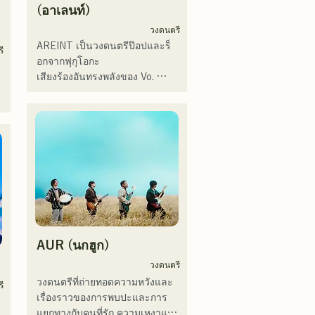
ป
「ブリテンズゴットタレント」
(อาเลนท์)
で日本人の芸人史上初のゴール
วงดนตรี
デンブザーを獲得し、その後ス
AREINT เป็นวงดนตรีป๊อปและร็
ี
ペインのゴットタレントでもゴ
อกจากฟุกุโอกะ

ールデンブザーを獲得した、ノ
ง
เสียงร้องอันทรงพลังของ Vo. 
ด
ボせもんなべの応援歌「ゴール
Sakura ผสานกับเสียงร้องอันทรง
デンブザー」や、アメリカ留学
พลัง อ่อนเยาว์ และมีเอกลักษณ์
時代の心友とコライトした本格
ร
เฉพาะตัวของ SEIYA มือเบส และ 
的カントリーソング「Life Goes 
SHO มือกลอง ก่อให้เกิดดนตรีร็อก
On」もバズり中！

ที่ติดหูแต่คุ้นเคย ซึ่งเป็นเอกลักษณ์
ว
それらの楽曲を揃えた自身初の
เฉพาะตัวของ AREINT

フルアルバム「ONE BIG 
เพลง "Remember Me" ของพวก
FAMILY」を2025.12.31にリリ
 
เขาได้รับเลือกให้เป็นเพลงเปิดของ 
ースし、iTunesカントリーアル
"KBC Radio Hawks Live 2024"
バムで初登場5位、その後3位を
獲得。

AUR (นกฮูก)
日本テレビ「笑ってこらえ
 
วงดนตรี
て」、FBS「福岡くん。」、
วงดนตรีที่ถ่ายทอดความหวังและ
「発見らくちゃく！」や
ี
เรื่องราวของการพบปะและการ
FUKUOKA STREET PARTY、
แยกทางกับคนที่รัก ความเหงาและ