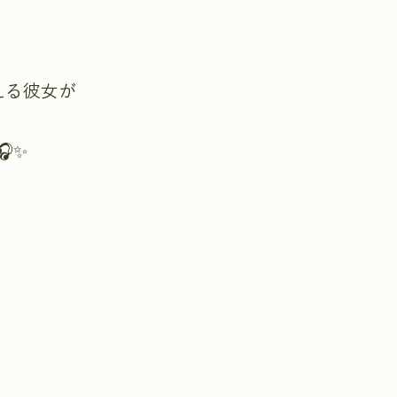
抱える彼女が
✨