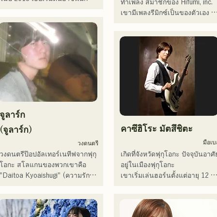
ทำเพลง สมาชิกของ Hifumi, inc. 
2024年10月より音楽活動を開
ดนตรี โดยส่วนใหญ่อยู่ที่ฟุกุโอกะ 
เขามีเพลงรีมิกซ์เป็นของตัวเอง 
始。

กับแทมในชื่อ MAVRIQ (เดิมชื่อ 
และเป็นดีเจในงานปาร์ตี้ต่างๆ ทั่
福岡を中心にブッキングライブ
MELTY LOUNGE)

ประเทศ ทักษะการแสดงบนเวที
や路上ライブなど精力的に活動
ในปี 2022 เธอเริ่มแสดงเดี่ยวใน
ของเขาประกอบกับทักษะดีเจที่
を行っている。

ชื่อ Kønny

แข็งแกร่ง ได้รับการยกย่องอย่าง
2025年11月22日にはファースト
เธอผสมผสานดนตรีอาร์แอนด์บี
สูง

ワンマンライブを開催。
ยุค 90 และ 2000 ที่มีอิทธิพลต่อ
เธอมาตั้งแต่เด็ก เพื่อสร้างเสียง
เขาเคยแสดงในงานอีเวนต์
ดนตรีที่แปลกใหม่ เสียงหวานๆ 
มากมาย รวมถึง "EDP lab 2017,"
และงานประสานเสียงแนวอาร์
"Re:animation12," "Porter 
จูลาร์ก
แอนด์บีเป็นครั้งคราวคือเสน่ห์ของ
Robinson JAPAN tour" และ 
เธอ

คาซึฮิโระ มัตสึชิตะ
(จูลาร์ก)
"VIRTUAFREAK @ Shinkiba 
เราหวังว่าคุณจะให้ความสนใจกับ
AGEHA"

มือเบ
วงดนตรี
สไตล์อันล้ำสมัยของเธอ
วงดนตรีป๊อปอัลเทอร์เนทีฟจากฟุกุ
เกิดที่จังหวัดฟุกุโอกะ ปัจจุบันอาศั
ในช่วงไม่กี่ปีที่ผ่านมา เขายังคง
โอกะ สโลแกนของพวกเขาคือ 
อยู่ในเมืองฟุกุโอกะ

แต่งเพลงและรีมิกซ์อย่างต่อเนื่อง 
"Daitoa Kyoaishugi" (ความรักอัน
เขาเริ่มเล่นฮอร์นตั้งแต่อายุ 12 ปี 
เพลง "Life Size feat. Tenki 
ยิ่งใหญ่แห่งเอเชียตะวันออก)

และทรัมเป็ตเมื่ออายุ 15 ปี เมื่ออายุ
Okome" ร่วมกับ VTuber "Tenki 
16 ปี เขาเริ่มเล่นเบสไฟฟ้าเมื่อตั้ง
Okome" ขึ้นอันดับ 1 บนชาร์ต 
เนื้อเพลงของพวกเขานำเสนอมุม
วงดนตรีร็อกกับเพื่อนๆ เมื่ออายุ 18
iTunes electro และยังติดอันดับ