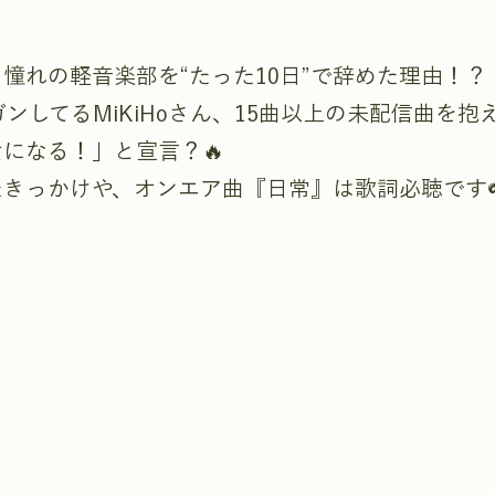
憧れの軽音楽部を“たった10日”で辞めた理由！？
ンガンしてるMiKiHoさん、15曲以上の未配信曲を
になる！」と宣言？🔥
きっかけや、オンエア曲『日常』は歌詞必聴です