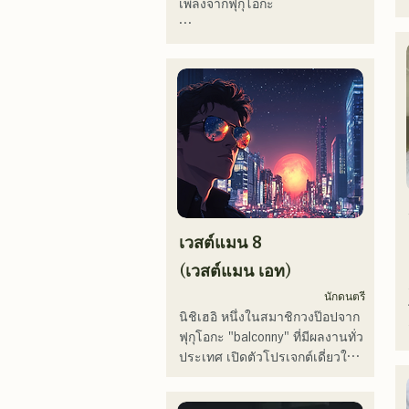
เพลงจากฟุกุโอกะ

ปัจจุบันฉันทำกิจกรรมส่วนใหญ่ใน
โตเกียว ทั้งการแสดงตามท้องถนน 
บน TikTok และตามงานอีเวนต์
ต่างๆ!

ฉันรักดนตรีมาตั้งแต่เด็ก

หลังจากเข้ามัธยมปลาย ฉันเริ่ม
ร้องเพลงต่อหน้าผู้คน และตัดสิน
ใจว่าอยากเป็นนักร้อง

เวสต์แมน 8
ฉันหวังว่าจะสร้างสรรค์ดนตรีที่
(เวสต์แมน เอท)
เชื่อมโยงกับทุกคน

นักดนตรี
นิชิเฮอิ หนึ่งในสมาชิกวงป๊อปจาก
・ผู้ชนะรางวัลใหญ่ 
ฟุกุโอกะ "balconny" ที่มีผลงานทั่ว
CampusCollection ประจำปี 2022

ประเทศ เปิดตัวโปรเจกต์เดี่ยวในปี 
・เพลงต้นฉบับของฉัน "Pudding" 
2025 ภายใต้ชื่อใหม่ว่า 
จะถูกใช้เป็นเพลงเปิดของสถานี
"westman8" เขาสร้างสรรค์และ
วิทยุ KBC ในปี 2024
