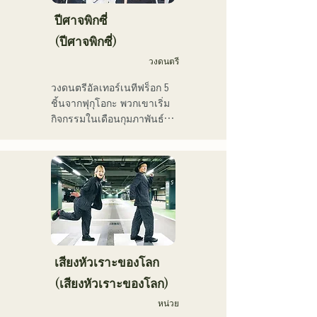
ให้คิดถึง ได้รับการสนับสนุน
งานของเธอเองแล้ว เธอยัง
จากหลากหลายรุ่น บุคลิก
ปีศาจพิกซี่
ทำงานหลากหลายสาขา
เฉพาะตัวของสมาชิกแต่ละ
(ปีศาจพิกซี่)
อาชีพ เช่น พิธีกรรายการวิทยุ 
คนถูกนำมาใช้ประกอบดนตรี 
ครูฝึกสอนเสียง และครู
วงดนตรี
และเสียงดนตรีที่นุ่มนวลและ
อาชีวศึกษา ด้วยเสียงร้องอัน
อบอุ่น

วงดนตรีอัลเทอร์เนทีฟร็อก 5 
ทรงพลังและความสามารถใน
ปัจจุบันพวกเขาแสดงดนตรี
ชิ้นจากฟุกุโอกะ พวกเขาเริ่ม
การร้องเพลงอันโดดเด่น เธอ
สดตามสถานที่จัดงานและ
กิจกรรมในเดือนกุมภาพันธ์ 
คือนักร้องนักแต่งเพลงที่จะ
กิจกรรมกลางแจ้ง โดยส่วน
2025 และแสดงสดเป็นหลัก
เป็นผู้นำคนรุ่นต่อไป
ใหญ่อยู่ในฟุกุโอกะ และยัง
ในสถานที่จัดแสดงดนตรีใน
โพสต์และสตรีมวิดีโอบนโซ
จังหวัดฟุกุโอกะ ด้วยเนื้อเพลง
เชียลมีเดียอย่างต่อเนื่อง
ที่สะท้อนความเหงาและความ
ขัดแย้ง และท่วงทำนองกีตาร์
ที่ติดหู พวกเขามุ่งหวังที่จะ
สร้างเสียงเพลงที่จะประทับอยู่
ในใจของผู้ฟัง
เสียงหัวเราะของโลก
(เสียงหัวเราะของโลก)
หน่วย