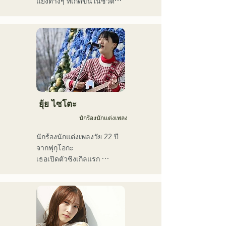
แย้งต่างๆ ที่เกิดขึ้นในชีวิต
ป๊อป เจ-ป๊อป ละติน แจ๊ส กอส
ด้วยน้ำเสียงอันทรงพลัง ซึ่ง
ประจำวัน และแต่งเนื้อร้อง
เปล อาร์แอนด์บี ฟิวชั่น โซล 
ถ่ายทอดอารมณ์ความรู้สึกที่
ในธีม "การเป็นตัวของตัวเอง
ฟังก์ วงดนตรีเครื่องเป่าลม 
เราทุกคนสัมผัสได้ในเนื้อ
อย่างมั่นใจ" เสียงร้องอัน
เอ็นกะ และดนตรีโฟล์ก

เพลง
ไพเราะของพวกเขาได้รับแรง
เขาใช้ดับเบิลเบสและเบส
บันดาลใจจากแนวเพลงอาร์
ไฟฟ้าสลับกันเพื่อให้เหมาะกับ
แอนด์บี และการแสดงดนตรี
สไตล์และเพลง

ที่แหวกแนวของสมาชิกจาก
ภูมิหลังที่แตกต่างกัน ก่อให้
ปัจจุบันเขาเป็นนักดนตรีสตูดิ
เกิดจังหวะดนตรีที่มีเอกลักษณ์
ยุ้ย ไซโตะ
โอและนักดนตรีรับจ้าง โดย
เฉพาะตัวไม่เหมือนใคร
ประจำอยู่ที่ฟุกุโอกะเป็นหลัก
นักร้องนักแต่งเพลง
นักร้องนักแต่งเพลงวัย 22 ปี
จากฟุกุโอกะ

เธอเปิดตัวซิงเกิลแรก 
"โตเกียว" ในปี 2019 และ
ซิงเกิลที่สอง "ทีน" ในปี 2022

เธอแสดงดนตรีเป็นหลักตาม
สถานที่แสดงดนตรีสดใน
เมืองฟุกุโอกะและบนโซเชีย
ลมีเดีย
