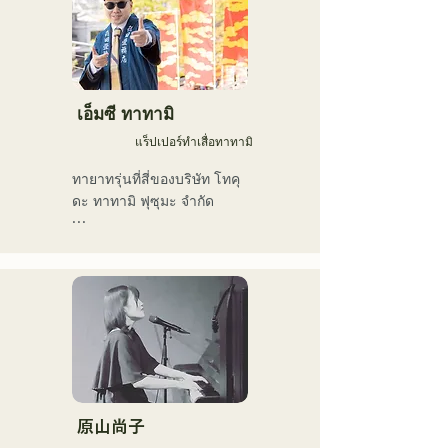
ผลงานการแสดงหลัก:

詞で楽曲を制作していま
す。声とともに、言葉が描
ร่วมแสดงในวง "The Shake" 
く世界にもぜひ耳を傾けて
ร่วมกับโทรุ ทาเคอุจิ หัวหน้า
いただきたいです。
วง Checkers (gr)

เอ็มซี ทาทามิ
แร็ปเปอร์ทำเสื่อทาทามิ
ร่วมแสดงสดกับเคน โมริมูระ 
(pf) นักเปียโนชาวละตินผู้
ทายาทรุ่นที่สี่ของบริษัท โทคุ
บุกเบิก

ดะ ทาทามิ ฟุซุมะ จำกัด

ร่วมแสดงในวงดนตรีของตัว
เพื่ออนุรักษ์วัฒนธรรมเสื่อทา
เอง "Latin Amigos"

ทามิไว้สำหรับคนรุ่นต่อไป

เขาจึงมุ่งเน้นทั้งสิ่งที่จับต้อง
นอกจากการแสดงสดที่ร้าน
ได้และสิ่งที่จับต้องไม่ได้ และ
อาหารสด Nakasu "Oldies 
ทำงานอย่างแข็งขันในหลาก
(เดิมชื่อ Hakata Kentos)" 
หลายสาขาอาชีพ รวมถึงแร็ป
แล้ว เขายังมีส่วนร่วมในการ
และศิลปะ ซึ่งแตกต่างจาก
แสดงสดและกิจกรรมต่างๆ 
ช่างฝีมือเสื่อทาทามิแบบ
มากมาย
ดั้งเดิม

原山尚子