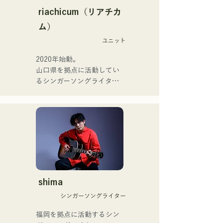
Zigzaguzu, ไทเซ (กลอง) 
務める。

riachicum（リアチカ
อดีตสมาชิกวง meow, ยูยะ ซู
またアーティストの傍、モ
ム）
เอฮิโร (กีตาร์) จาก the 
デルやタレントとしても活
perfect me และ เอส0. (แบนั
ユニット
躍中。世界的有名なオーデ
ส) จาก xanadoo

ィション番組「ブリテンズ
2020年始動。

ゴットタレント」で日本人
山口県を拠点に活動してい
[ซิงเกิลใหม่]

の芸人史上初のゴールデン
るシンガーソングライター
เพลงใหม่ของพวกเขา "The 
ブザーを獲得し、その後ス
のRiSE(山本莉晴)とトラッ
World is Love" จะวาง
ペインのゴットタレントで
クメイカーのNOPEによる
จำหน่ายในวันที่ 25 มิถุนายน 
もゴールデンブザーを獲得
ユニット

2025
した、ノボせもんなべの応
コロナ禍に入り、音楽で山
援歌「ゴールデンブザー」
口県を盛り上げたいという
や、アメリカ留学時代の心
思いからユニットを始動。

友とコライトした本格的カ
当初は動画配信サイトでの
ントリーソング「Life Goes 
活動のみだったが、2020年
On」もバズり中！

12月より、山口県の地元イ
shima
それらの楽曲を揃えた自身
ベントやライブハウスでの
初のフルアルバム「ONE 
シンガーソングライター
ライブ活動を始める。

BIG FAMILY」を
地元音楽イベントやライブ
福岡を拠点に活動するシン
2025.12.31にリリースし、