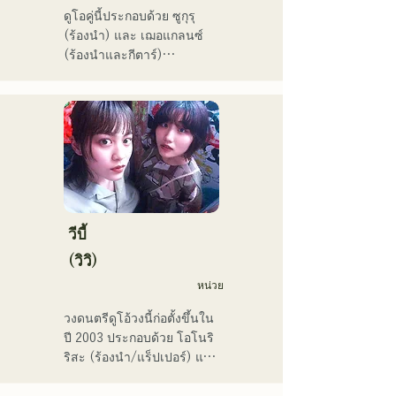
ดูโอคู่นี้ประกอบด้วย ซูกุรุ 
(ร้องนำ) และ เฌอแกลนซ์ 
(ร้องนำและกีตาร์)

ปัจจุบันพวกเขายังคงทำ
กิจกรรมทั้งในฟุกุโอกะและ
โตเกียว โดยมีเป้าหมายที่จะ
แสดงในศึกเพลงแดงและขาว

พวกเขามียอดวิวบนโซเชียลมี
เดียมากกว่า 3.5 ล้านครั้ง 
และมีผู้ติดตามมากกว่า 
119,000 คน!

นอกจากนี้ พวกเขายังได้รับ
วีบี้
เลือกให้ร้องเพลงธีมการ
(วิวิ)
แข่งขันเบสบอลระดับมัธยม
หน่วย
ปลาย All Japan ครั้งที่ 106 
ในปี 2024 โดยเป็นตัวแทน
วงดนตรีดูโอ้วงนี้ก่อตั้งขึ้นใน
ของ J:COM ฟุกุโอกะ คุมาโม
ปี 2003 ประกอบด้วย โอโนริ 
โตะ และชิโมโนเซกิ ทำให้
ริสะ (ร้องนำ/แร็ปเปอร์) และ 
พวกเขาเป็นวงที่น่าจับตามอง
มัตสึฟูจิ โทโมเอะ (ร้องนำ) 