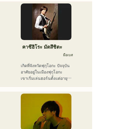
ใหญ่แห่งเอเชียตะวันออก)

เพิ่มขึ้นเรื่อยๆ

เขาเป็นศิลปินที่มีเอกลักษณ์
เนื้อเพลงของพวกเขานำเสนอ
เฉพาะตัว มีความสามารถ
มุมมองโลกทัศน์อันเป็น
หลากหลาย ทั้งสมาชิกวง นัก
เอกลักษณ์ของนักร้องนำ 
แต่งเพลง ผู้บริหารธุรกิจ และ
Kiyohara ขณะที่ดนตรีแนว
พิธีกรรายการวิทยุ
อาวองการ์ดและน่าหลงใหล
คือสิ่งที่ทำให้พวกเขาแตกต่าง
คาซึฮิโระ มัตสึชิตะ
มือเบส
เกิดที่จังหวัดฟุกุโอกะ ปัจจุบัน
อาศัยอยู่ในเมืองฟุกุโอกะ

เขาเริ่มเล่นฮอร์นตั้งแต่อายุ 
12 ปี และทรัมเป็ตเมื่ออายุ 15 
ปี เมื่ออายุ 16 ปี เขาเริ่มเล่น
เบสไฟฟ้าเมื่อตั้งวงดนตรีร็อก
กับเพื่อนๆ เมื่ออายุ 18 ปี เขา
เข้าเรียนที่วิทยาลัยศิลปะการ
สื่อสารฟุกุโอกะ หลังจาก
สำเร็จการศึกษา เขาเริ่ม