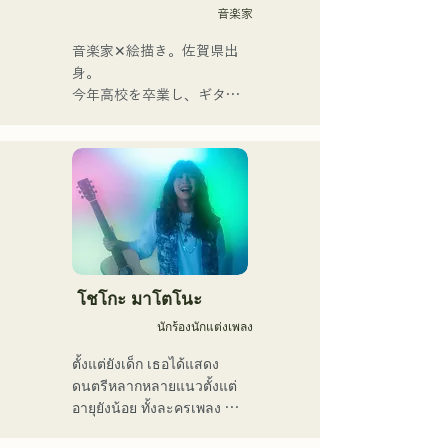
ครั้งก็นุ่มนวล บางครั้งก็เข้ม
音楽家
ข้น ผสมผสานกับรากฐานทาง
ดนตรีที่หลากหลายของ
音楽家✕絵描き。佐賀県出
สมาชิกในวง ก่อให้เกิดดนตรี
身。

ที่หลากหลาย และยังคง
今年高校を卒業し、ギター
ดำเนินกิจกรรมภายใต้ชื่อวง
や民族楽器、日用品などを
ว่า "Reiwa Kayo Rock"
用いた、独自の音楽制作を
行う傍ら、大胆な色彩感覚
を活かしたアート制作に励
む。枠に収まりきれないマ
ルチな表現スタイルを確立
するため、日々探求を続け
ている。現在はSNSを中心
に、自身の表現を発信中。
โชโกะ มาโตโนะ
นักร้องนักแต่งเพลง
ตั้งแต่ยังเด็ก เธอได้แสดง
ดนตรีหลากหลายแนวตั้งแต่
อายุยังน้อย ทั้งละครเพลง 
แจ๊ส และกอสเปล และเปิดตัว