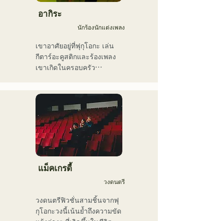
ทำงานเป็นมือเบสมืออาชีพ

เขาเคยร่วมงานกับศิลปินทั้ง
อากิระ
ในและต่างประเทศ ทั้ง
นักร้องนักแต่งเพลง
คอนเสิร์ตสด คอนเสิร์ตของ
โรงเรียน ทัวร์คอนเสิร์ต งาน
เขาอาศัยอยู่ที่ฟุกุโอกะ เล่น
อีเวนต์ งานปาร์ตี้ การบันทึก
กีตาร์อะคูสติกและร้องเพลง

เสียง การผลิต บทเรียนใน
เขาเกิดในครอบครัว
โรงเรียน บทเรียนนอกสถาน
คริสเตียน และได้สัมผัสกับ
ที่ และบทเรียนส่วนตัว เขายัง
ดนตรีคริสตจักรและกอสเปล
อัปโหลดวิดีโอสอนวงดนตรี
ตั้งแต่ยังเด็ก

เครื่องเป่าลมขึ้น YouTube อีก
เขาเริ่มเล่นกีตาร์ในช่วงปิด
ด้วย

เทอมฤดูร้อนของชั้น
ในช่วงไม่กี่ปีที่ผ่านมา เขายัง
มัธยมศึกษาปีที่ 2 และเริ่มแต่ง
ทำงานเป็นช่างตัดต่อวิดีโอ 
เนื้อร้องและทำนองเพลง

ช่างตัดต่อเสียง วิศวกรมิกซ์
เมื่ออายุ 17 ปี เขาเริ่มแสดง
เสียง ผู้กำกับ และ
ดนตรีตามศูนย์ชุมชนและ
แม็คเกรดี้
โปรดิวเซอร์

ร้านกาแฟ และปัจจุบันได้
วงดนตรี
ขยายกิจกรรมของเขาไปยัง
รสนิยมทางดนตรีของเขา
สถานที่แสดงดนตรีสดทั้งใน
วงดนตรีฟิวชั่นสามชิ้นจากฟุ
ครอบคลุมหลากหลายแนว
และนอกจังหวัด

กุโอกะวงนี้เน้นย้ำถึงความขัด
เพลง ได้แก่ ร็อกคลาสสิก 
นักร้องนักแต่งเพลงที่โด่งดัง