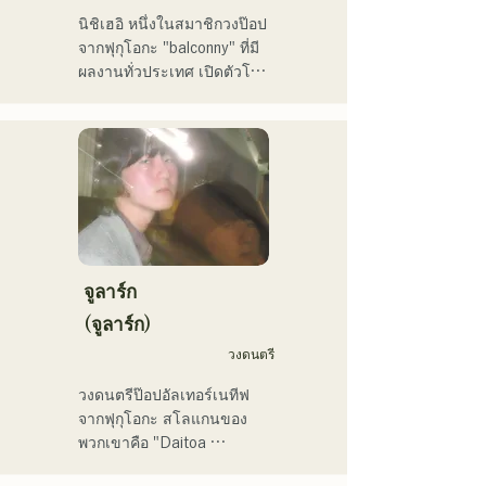
และเพลง "Toyo Repaint" 
นิชิเฮอิ หนึ่งในสมาชิกวงป๊อป
ของเขาที่ออกโดย holox เมื่อ
จากฟุกุโอกะ "balconny" ที่มี
ปลายปี 2022 ก็มียอดผู้ชม
ผลงานทั่วประเทศ เปิดตัวโปร
ทะลุ 2 ล้านครั้ง ส่งผลให้เขา
เจกต์เดี่ยวในปี 2025 ภายใต้
ขยายกิจกรรมของเขาเข้าสู่
ชื่อใหม่ว่า "westman8" เขา
กระแสหลัก

สร้างสรรค์และเผยแพร่เพลง
โดยใช้ AI สร้างเพลง

เขาเป็นอาจารย์ประจำภาค
เขาออกมินิอัลบั้มติดต่อกัน
วิชาการผลิตดนตรี วิทยาลัย
สามอัลบั้มในเดือนกุมภาพันธ์ 
ดนตรีและนาฏศิลป์ฟุกุโอกะ
2025 และ "Gift" จากมินิ
อัลบั้มแรก "the City Pop 
vol.1" ได้รับเลือกให้เปิดฟัง
จูลาร์ก
บ่อยๆ ทางช่อง KBC MUSIC 
(จูลาร์ก)
SPLASH ประจำเดือน
วงดนตรี
มีนาคม

ช่อง YouTube ของเขา 
วงดนตรีป๊อปอัลเทอร์เนทีฟ
"Balcony TV" เปิดตัวเมื่อวัน
จากฟุกุโอกะ สโลแกนของ
ที่ 1 มกราคม 2025 มีผู้
พวกเขาคือ "Daitoa 
ติดตามมากกว่า 40,000 คน
Kyoaishugi" (ความรักอันยิ่ง
ภายในสามเดือน และยังคง