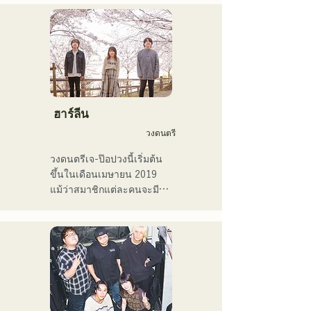
ครั้งแรกในระดับประเทศในปี 
2011

เธอได้ปรากฏตัวในสื่อต่างๆ 
มากมาย โดยส่วนใหญ่อยู่ใน
บ้านเกิดของเธอที่ฟุกุโอกะ
และคิวชู และยังมีส่วนร่วมใน
เพลงและภาพยนตร์โฆษณา
ของบริษัทมากมาย

ฮาร์ลีน
ตั้งแต่ปี 2014 ถึง 2017 เธอ
วงดนตรี
พำนักอยู่ที่โตเกียว ซึ่งเธอได้
ทำงานในหลากหลายสาขา
วงดนตรีเจ-ป๊อปวงนี้เริ่มต้น
อาชีพ รวมถึงการแต่งเพลง
ขึ้นในเดือนเมษายน 2019 
ประกอบโฆษณาทางโทรทัศน์
แม้ว่าสมาชิกแต่ละคนจะมี
ของ Pocari Sweat การขับ
ประสบการณ์และเคยเล่น
ร้องประสานเสียงให้กับนาโอ
ดนตรีหรือเป็นวงเปิดมาก่อน 
ทาโร โมริยามะ ในรายการ 
แต่พวกเขาก็ตัดสินใจตั้งวง
"MUSIC FAIR" ทางสถานี
ใหม่โดยมีเป้าหมายทางดนตรี
โทรทัศน์ฟูจิทีวี และการ
ใหม่ เสียงร้องที่ใสสะอาดและ
ปรากฏตัวในละครเพลงร็อก

เนื้อเพลงที่ติดหูของ CHiKa 
ตั้งแต่ปี 2017 เธอได้กลับ
ประกอบกับท่วงทำนองที่ชวน
มายังฟุกุโอกะ ซึ่งนอกจาก