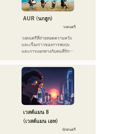
เขาเคยแสดงในงานอีเวนต์
มากมาย รวมถึง "EDP lab 
AUR (นกฮูก)
2017," "Re:animation12," 
วงดนตรี
"Porter Robinson JAPAN 
tour" และ "VIRTUAFREAK 
วงดนตรีที่ถ่ายทอดความหวัง
@ Shinkiba AGEHA"

และเรื่องราวของการพบปะ
และการแยกทางกับคนที่รัก 
ในช่วงไม่กี่ปีที่ผ่านมา เขายัง
ความเหงาและความไม่
คงแต่งเพลงและรีมิกซ์อย่าง
แน่นอนของชีวิต แต่ยังคงเดิน
ต่อเนื่อง เพลง "Life Size 
หน้าต่อไป โดยใส่ความรู้สึก
feat. Tenki Okome" ร่วมกับ 
เหล่านี้ลงในเนื้อเพลง และ
VTuber "Tenki Okome" ขึ้น
สร้างสรรค์เพลงที่มีการเรียบ
อันดับ 1 บนชาร์ต iTunes 
เรียงเฉพาะตัวของสมาชิก
electro และยังติดอันดับเพลย์
แต่ละคน
ลิสต์อย่างเป็นทางการบน 
Spotify อีกด้วย

เวสต์แมน 8
(เวสต์แมน เอท)
เขายังเคยแต่งเพลงให้กับ 
NEGI☆U ของวง "hololive" 
นักดนตรี