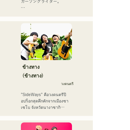
ハウスを中心にパフォーマ
ガーソングライター。

iTunesカントリーアルバム
ンスをしている。
で初登場5位、その後3位を
アコースティックギターの
獲得。

弾き語りスタイルで、ロッ
日本テレビ「笑ってこらえ
クティストの力強さとバラ
て」、FBS「福岡く
ードの繊細さを併せ持つ楽
ん。」、「発見らくちゃ
曲を届けている。

く！」やFUKUOKA 
STREET PARTY、
 コンセプトは、「等身大の
Hannibal Halloween Music 
ままで。僕とあなたのため
Festival ,sunset live2019、
の音楽を。」気持ちが落ち
ข้างทาง
鷹祭Summer Boostイベン
込んだ時や、心が沈んでし
トステージにも出演。MCと
(ข้างทาง)
まう時こそ聴いてほしい。

してはRugby World 
วงดนตรี
自分自身も迷いや葛藤を抱
cup2019 Public viewing、競
える瞬間があるからこそ、
輪日本一ダービーの場内ア
"SideWays" คือวงดนตรีป๊
作り物ではなく、ありのま
ナウンス、ラグビー女子日
อปร็อกสุดคึกคักจากเมืองซา
まの感情や言葉をそのまま
本代表世界大会スタジアム
เซโบ จังหวัดนางาซากิ

音楽にしている。

DJ、プレアデスカップ
2023(ダンスイベント）、
เมื่อเดือนธันวาคมที่ผ่านมา 
2024年10月より音楽活動を
滑走屋場内アナウンス、ク
พวกเขาได้ปล่อยอีพีใหม่ 
開始。
