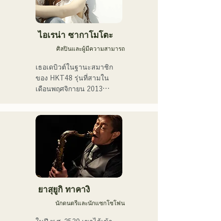
เธอร้องเพลงเกี่ยวกับความ
ร้อนแรงในชีวิตประจำวัน
ไอเรน่า ซากาโมโตะ
ศิลปินและผู้มีความสามารถ
เธอเดบิวต์ในฐานะสมาชิก
ของ HKT48 รุ่นที่สามใน
เดือนพฤศจิกายน 2013

ในปี 2017 เธอได้รับเลือกให้
เป็นสมาชิกของ HKT48 ใน
ซิงเกิลที่ 10 ชื่อ "Kiss wa 
Matsu Shikanaka desu ka?" 
(ฉันต้องรอจูบ)

ในปี 2021 เธอได้รับเลือกให้
เป็นสมาชิกของ HKT48 ใน
ยาสุยูกิ ทาคางิ
ซิงเกิลที่ 14 ชื่อ "Kimi to 
นักดนตรีและนักแซกโซโฟน
Doko ni Ikitai" (ฉันอยากไป
ที่ไหนสักแห่งกับคุณ)
