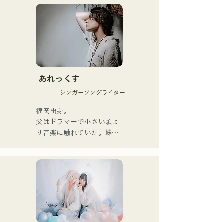
เพลงของพวกเขาผสมผสาน
ข้อความที่ตรงไปตรงมาแต่
ทรงพลังเข้ากับมุมมองโลกที่
อ่อนโยน และเสียงร้องที่
อบอุ่นแต่ทรงพลัง ซึ่งสามารถ
สัมผัสหัวใจของผู้ฟังได้อย่าง
นุ่มนวล

あれっくす
พวกเขาเริ่มต้นกิจกรรมอย่าง
シンガーソングライター
จริงจังด้วยการปล่อยซิงเกิล
แรก "Zatsuni Tamede" เมื่อ
福岡出身。

วันที่ 23 มกราคม 2025

父はドラマーで小さい頃よ
พวกเขานำเสนอเพลงใน
り音楽に触れていた。妹
หลากหลายรูปแบบ ทั้งอะคูสติ
Pauletteもシンガーとして
ก เพลงบรรเลง และการเรียบ
活躍中。

เรียงแบบวงดนตรี

家族で音楽を楽しむミュー
ジックファミリー。

พวกเขาได้รับการสนับสนุน
10代後半にアメリカへ4年
ในการบันทึกเสียงและการ
半留学。

แสดงสดโดย โชโย 
現在はLOVE FMの"music 
(คีย์บอร์ด/กีตาร์) จาก 
×serendipity"でラジオDJを