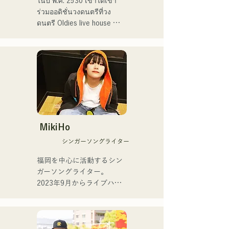
ในปี พ.ศ. 2530 เขาได้เข้า
ร่วมออดิชั่นวงดนตรีที่วง
เธอออกจาก HKT48 ในเดือน
ดนตรี Oldies live house 
เมษายน 2025 เพื่อมุ่งเน้นไป
"Hakata Kentos" และเริ่ม
ที่งานฟรีแลนซ์และอาชีพ
ต้นอาชีพนักดนตรีมืออาชีพ
ศิลปินของเธอ

เมื่ออายุ 19 ปี

เธอปล่อยซิงเกิลแรกของเธอ
นับแต่นั้นมา เขาได้สร้าง
ชื่อ "ESPOIR" ซึ่งเป็นเพลง
อาชีพนักดนตรีด้วยการแสดง
ธีมอย่างเป็นทางการของ 
ดนตรีหลากหลายแนว ทั้ง
Tour de Kyushu 2025 ในวัน
แจ๊ส ละติน และป๊อป โดยเป็น
ที่ 2 กรกฎาคม 2025

ส่วนหนึ่งของวงดนตรีประจำ
MikiHo
ตามห้องเต้นรำและไนต์คลับ

シンガーソングライター
สำหรับซิงเกิลที่สองของเธอ
ชื่อ "YUMEIRO" เธอเขียน
ปัจจุบัน เขาสอนแซกโซโฟน
福岡を中心に活動するシン
เนื้อเพลงเองเป็นครั้งแรก โดย
ให้กับคนหลากหลายวัยใน
ガーソングライター。

แสดงถึงความหมายที่ลึกซึ้ง
ฐานะครูสอนแซกโซโฟนของ 
2023年9月からライブハウ
เบื้องหลังการตัดสินใจออก
Yamaha ควบคู่ไปกับการ
スなどで活動をはじめまし
จากวงในขณะที่ยังเป็น
แสดงสดและกิจกรรมต่างๆ 
た。唯一無二の声を特徴
สมาชิกของวงอยู่
โดยส่วนใหญ่จัดขึ้นที่ฟุกุโอกะ

に、日常の会話や心の奥に
ある感情をすくい上げた歌