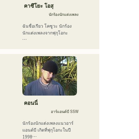
เพลง "Remember Me" ของ
คาซึโยะ โอสุ
พวกเขาได้รับเลือกให้เป็น
นักร้องนักแต่งเพลง
เพลงเปิดของ "KBC Radio 
Hawks Live 2024"
ฉันชื่อเรียว โคซูวะ นักร้อง
นักแต่งเพลงจากฟุกุโอกะ

ปัจจุบันฉันทำกิจกรรมส่วน
ใหญ่ในโตเกียว ทั้งการแสดง
ตามท้องถนน บน TikTok 
และตามงานอีเวนต์ต่างๆ!

ฉันรักดนตรีมาตั้งแต่เด็ก

หลังจากเข้ามัธยมปลาย ฉัน
เริ่มร้องเพลงต่อหน้าผู้คน และ
คอนนี่
ตัดสินใจว่าอยากเป็นนักร้อง

อาร์แอนด์บี SSW
ฉันหวังว่าจะสร้างสรรค์
นักร้องนักแต่งเพลงแนวอาร์
ดนตรีที่เชื่อมโยงกับทุกคน

แอนด์บี เกิดที่ฟุกุโอกะในปี 
1998
