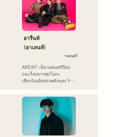
リスマスアドベント、イス
"Yume Sen'ya" และออกทัวร์
福岡を中心にブッキングラ
ラデサルサ、福岡ウィニン
คอนเสิร์ตทั่วประเทศ

イブや路上ライブなど精力
グスピリッツのスタジアム
的に活動を行っている。

DJ、金鷲旗、山笠関連イベ
ลองฟังเพลงสนุกๆ ที่สร้างจาก
2025年11月22日にはファー
ント、地域イベント、
นวนิยายของพวกเขาดูสิ!
ストワンマンライブを開
Ramen Tech2025(global 
อารีนท์
催。
summit)、福岡市武道館オー
(อาเลนท์)
プニング記念イベント,結婚
式様々な分野で活動。

วงดนตรี
英語も日本語も対応可能で
AREINT เป็นวงดนตรีป๊อป
す。

และร็อกจากฟุกุโอกะ

アーティストの日本人父と
เสียงร้องอันทรงพลังของ Vo. 
アメリカ人母から生まれた
Sakura ผสานกับเสียงร้องอัน
サラブレッド。
ทรงพลัง อ่อนเยาว์ และมี
เอกลักษณ์เฉพาะตัวของ 
SEIYA มือเบส และ SHO มือ
กลอง ก่อให้เกิดดนตรีร็อกที่
ติดหูแต่คุ้นเคย ซึ่งเป็น
เอกลักษณ์เฉพาะตัวของ 
AREINT
