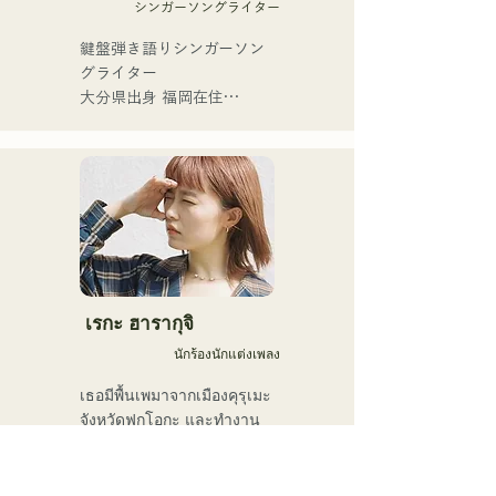
シンガーソングライター
เขาเริ่มต้นอาชีพในปี พ.ศ. 
2554 และค้นพบเสน่ห์และ
鍵盤弾き語りシンガーソン
ความท้าทายของเสื่อทาทามิ
グライター

ผ่านเพลง "Aisare Tatami 
大分県出身 福岡在住

(2012)" ที่เขาแต่งขึ้นจาก
福岡市内を中心にライブ活
เสื่อทาทามิ เขาตั้งใจที่จะเป็น
動を行っている。

ช่างฝีมือเสื่อทาทามิที่ร้อง
人間の内側にある強さや弱
เพลงได้และส่งเสริม
さをそっと曲にしてうたっ
อุตสาหกรรมเสื่อทาทามิ

ています。

2024年公開の映画「あなた
ในปี พ.ศ. 2556 เขาเริ่มฝึกฝน
が眠りにつくまえに」のメ
เพื่อเข้ารับช่วงต่อธุรกิจของ
イキング映像では、

ครอบครัว โทคุดะ ทาทามิ ฟุ
蒼井いつきの名前でナレー
เรกะ ฮารากุจิ
ซุมะ

ションにも挑戦。

นักร้องนักแต่งเพลง
และได้รับวุฒิบัตรช่างฝีมือ
เสื่อทาทามิระดับ 1 ของ
2026年1月30日に自信初と
เธอมีพื้นเพมาจากเมืองคุรุเมะ 
ประเทศ

なるデジタル配信のシング
จังหวัดฟุกุโอกะ และทำงาน
ル「夜を歩けば」をリリー
ส่วนใหญ่อยู่ในเมืองฟุกุโอกะ

เขาได้ออกผลงานเพลงภายใต้
スした。
เธอได้รับแรงบันดาลใจจาก
นามแฝงว่า "Tatami Maker 
เพลง "It's Happy Line" ซึ่ง