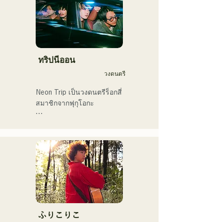
ทริปนีออน
วงดนตรี
Neon Trip เป็นวงดนตรีร็อกสี่
สมาชิกจากฟุกุโอกะ

วงได้เปลี่ยนชื่อจาก 
Albatross เป็น Neon Trip ใน
เดือนพฤศจิกายน 2023

แก่นแท้ของป๊อปร็อกถูก
ถ่ายทอดผ่านบทเพลงอันแสน
คิดถึง ขับร้องโดยนักร้องและ
มือกีตาร์ ยูมะ คามิยะ 
ท่วงทำนองและเนื้อร้องที่บาง
ふりこりこ