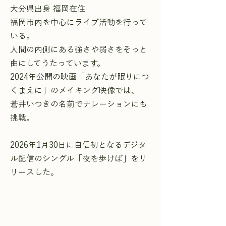
大分県出身 福岡在住
福岡市内を中心にライブ活動を行って
いる。
人間の内側にある強さや弱さをそっと
曲にしてうたっています。
2024年公開の映画「あなたが眠りにつ
くまえに」のメイキング映像では、
蒼井いつきの名前でナレーションにも
挑戦。
2026年1月30日に自信初となるデジタ
ル配信のシングル「夜を歩けば」をリ
リースした。