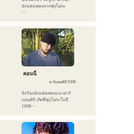
นักแต่งเพลงจากฟุกุโอกะ

ปัจจุบันฉันทำกิจกรรมส่วน
ใหญ่ในโตเกียว ทั้งการแสดง
ตามท้องถนน บน TikTok 
และตามงานอีเวนต์ต่างๆ!

ฉันรักดนตรีมาตั้งแต่เด็ก

หลังจากเข้ามัธยมปลาย ฉัน
เริ่มร้องเพลงต่อหน้าผู้คน และ
คอนนี่
ตัดสินใจว่าอยากเป็นนักร้อง

อาร์แอนด์บี SSW
ฉันหวังว่าจะสร้างสรรค์
นักร้องนักแต่งเพลงแนวอาร์
ดนตรีที่เชื่อมโยงกับทุกคน

แอนด์บี เกิดที่ฟุกุโอกะในปี 
1998

・ผู้ชนะรางวัลใหญ่ 
ในปี 2018 เธอเริ่มต้นอาชีพ
CampusCollection ประจำปี 
นักดนตรี โดยส่วนใหญ่อยู่ที่ฟุ
2022

กุโอกะ กับแทมในชื่อ 
・เพลงต้นฉบับของฉัน 
MAVRIQ (เดิมชื่อ MELTY 