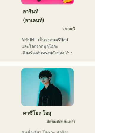
ント、地域イベント、
นวนิยายของพวกเขาดูสิ!
ストワンマンライブを開
Ramen Tech2025(global 
อารีนท์
催。
summit)、福岡市武道館オー
(อาเลนท์)
プニング記念イベント,結婚
式様々な分野で活動。

วงดนตรี
英語も日本語も対応可能で
AREINT เป็นวงดนตรีป๊อป
す。

และร็อกจากฟุกุโอกะ

アーティストの日本人父と
เสียงร้องอันทรงพลังของ Vo. 
アメリカ人母から生まれた
Sakura ผสานกับเสียงร้องอัน
サラブレッド。
ทรงพลัง อ่อนเยาว์ และมี
เอกลักษณ์เฉพาะตัวของ 
SEIYA มือเบส และ SHO มือ
กลอง ก่อให้เกิดดนตรีร็อกที่
ติดหูแต่คุ้นเคย ซึ่งเป็น
เอกลักษณ์เฉพาะตัวของ 
AREINT

เพลง "Remember Me" ของ
คาซึโยะ โอสุ
พวกเขาได้รับเลือกให้เป็น
นักร้องนักแต่งเพลง
เพลงเปิดของ "KBC Radio 
Hawks Live 2024"
ฉันชื่อเรียว โคซูวะ นักร้อง