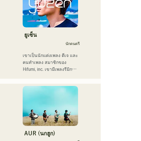
"Pudding" จะถูกใช้เป็นเพลง
LOUNGE)

เปิดของสถานีวิทยุ KBC ในปี 
ในปี 2022 เธอเริ่มแสดงเดี่ยว
2024

ในชื่อ Kønny

เธอผสมผสานดนตรีอาร์
ฉันมีกำหนดขึ้นแสดงในงาน 
แอนด์บียุค 90 และ 2000 ที่มี
ยูเซ็น
Charity Musicthon ที่ 
อิทธิพลต่อเธอมาตั้งแต่เด็ก 
นักดนตรี
Daimaru Passage Plaza ใน
เพื่อสร้างเสียงดนตรีที่แปลก
วันที่ 24 ธันวาคม 2024
ใหม่ เสียงหวานๆ และงาน
เขาเป็นนักแต่งเพลง ดีเจ และ
ประสานเสียงแนวอาร์แอนด์
คนทำเพลง สมาชิกของ 
บีเป็นครั้งคราวคือเสน่ห์ของ
Hifumi, inc. เขามีเพลงรีมิกซ์
เธอ

เป็นของตัวเอง และเป็นดีเจ
เราหวังว่าคุณจะให้ความ
ในงานปาร์ตี้ต่างๆ ทั่ว
สนใจกับสไตล์อันล้ำสมัยของ
ประเทศ ทักษะการแสดงบน
เธอ
เวทีของเขาประกอบกับทักษะ
ดีเจที่แข็งแกร่ง ได้รับการ
ยกย่องอย่างสูง

เขาเคยแสดงในงานอีเวนต์
มากมาย รวมถึง "EDP lab 
AUR (นกฮูก)
2017," "Re:animation12," 