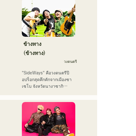
クティストの力強さとバラ
て」、FBS「福岡く
ードの繊細さを併せ持つ楽
ん。」、「発見らくちゃ
曲を届けている。

く！」やFUKUOKA 
STREET PARTY、
 コンセプトは、「等身大の
Hannibal Halloween Music 
ままで。僕とあなたのため
Festival ,sunset live2019、
の音楽を。」気持ちが落ち
ข้างทาง
鷹祭Summer Boostイベン
込んだ時や、心が沈んでし
トステージにも出演。MCと
(ข้างทาง)
まう時こそ聴いてほしい。

してはRugby World 
วงดนตรี
自分自身も迷いや葛藤を抱
cup2019 Public viewing、競
える瞬間があるからこそ、
輪日本一ダービーの場内ア
"SideWays" คือวงดนตรีป๊
作り物ではなく、ありのま
ナウンス、ラグビー女子日
อปร็อกสุดคึกคักจากเมืองซา
まの感情や言葉をそのまま
本代表世界大会スタジアム
เซโบ จังหวัดนางาซากิ

音楽にしている。

DJ、プレアデスカップ
2023(ダンスイベント）、
เมื่อเดือนธันวาคมที่ผ่านมา 
2024年10月より音楽活動を
滑走屋場内アナウンス、ク
พวกเขาได้ปล่อยอีพีใหม่ 
開始。

リスマスアドベント、イス
"Yume Sen'ya" และออกทัวร์
福岡を中心にブッキングラ
ラデサルサ、福岡ウィニン
คอนเสิร์ตทั่วประเทศ

イブや路上ライブなど精力
グスピリッツのスタジアム
的に活動を行っている。

DJ、金鷲旗、山笠関連イベ
ลองฟังเพลงสนุกๆ ที่สร้างจาก
2025年11月22日にはファー