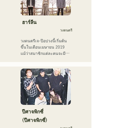
บ้านเกิดของเธอที่ฟุกุโอกะ
และคิวชู และยังมีส่วนร่วมใน
เพลงและภาพยนตร์โฆษณา
ของบริษัทมากมาย

ฮาร์ลีน
ตั้งแต่ปี 2014 ถึง 2017 เธอ
วงดนตรี
พำนักอยู่ที่โตเกียว ซึ่งเธอได้
ทำงานในหลากหลายสาขา
วงดนตรีเจ-ป๊อปวงนี้เริ่มต้น
อาชีพ รวมถึงการแต่งเพลง
ขึ้นในเดือนเมษายน 2019 
ประกอบโฆษณาทางโทรทัศน์
แม้ว่าสมาชิกแต่ละคนจะมี
ของ Pocari Sweat การขับ
ประสบการณ์และเคยเล่น
ร้องประสานเสียงให้กับนาโอ
ดนตรีหรือเป็นวงเปิดมาก่อน 
ทาโร โมริยามะ ในรายการ 
แต่พวกเขาก็ตัดสินใจตั้งวง
"MUSIC FAIR" ทางสถานี
ใหม่โดยมีเป้าหมายทางดนตรี
โทรทัศน์ฟูจิทีวี และการ
ใหม่ เสียงร้องที่ใสสะอาดและ
ปรากฏตัวในละครเพลงร็อก

เนื้อเพลงที่ติดหูของ CHiKa 
ตั้งแต่ปี 2017 เธอได้กลับ
ประกอบกับท่วงทำนองที่ชวน
มายังฟุกุโอกะ ซึ่งนอกจาก
ให้คิดถึง ได้รับการสนับสนุน
งานของเธอเองแล้ว เธอยัง
จากหลากหลายรุ่น บุคลิก
ปีศาจพิกซี่
ทำงานหลากหลายสาขา
เฉพาะตัวของสมาชิกแต่ละ
(ปีศาจพิกซี่)
อาชีพ เช่น พิธีกรรายการวิทยุ 
คนถูกนำมาใช้ประกอบดนตรี 
ครูฝึกสอนเสียง และครู