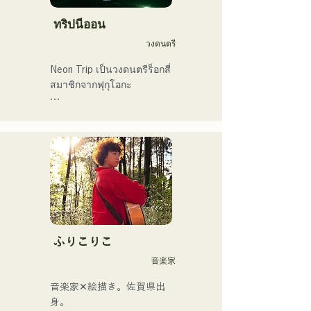
ทริปนีออน
วงดนตรี
Neon Trip เป็นวงดนตรีร็อกสี่
สมาชิกจากฟุกุโอกะ

วงได้เปลี่ยนชื่อจาก 
Albatross เป็น Neon Trip ใน
เดือนพฤศจิกายน 2023

แก่นแท้ของป๊อปร็อกถูก
ถ่ายทอดผ่านบทเพลงอันแสน
คิดถึง ขับร้องโดยนักร้องและ
มือกีตาร์ ยูมะ คามิยะ 
ท่วงทำนองและเนื้อร้องที่บาง
ふりこりこ
ครั้งก็นุ่มนวล บางครั้งก็เข้ม
音楽家
ข้น ผสมผสานกับรากฐานทาง
ดนตรีที่หลากหลายของ
音楽家✕絵描き。佐賀県出
สมาชิกในวง ก่อให้เกิดดนตรี
身。
