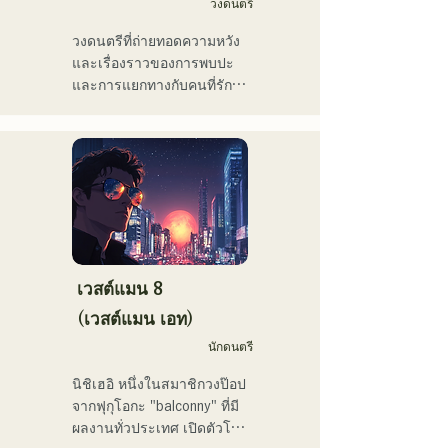
วงดนตรี
"Porter Robinson JAPAN 
tour" และ "VIRTUAFREAK 
วงดนตรีที่ถ่ายทอดความหวัง
@ Shinkiba AGEHA"

และเรื่องราวของการพบปะ
และการแยกทางกับคนที่รัก 
ในช่วงไม่กี่ปีที่ผ่านมา เขายัง
ความเหงาและความไม่
คงแต่งเพลงและรีมิกซ์อย่าง
แน่นอนของชีวิต แต่ยังคงเดิน
ต่อเนื่อง เพลง "Life Size 
หน้าต่อไป โดยใส่ความรู้สึก
feat. Tenki Okome" ร่วมกับ 
เหล่านี้ลงในเนื้อเพลง และ
VTuber "Tenki Okome" ขึ้น
สร้างสรรค์เพลงที่มีการเรียบ
อันดับ 1 บนชาร์ต iTunes 
เรียงเฉพาะตัวของสมาชิก
electro และยังติดอันดับเพลย์
แต่ละคน
ลิสต์อย่างเป็นทางการบน 
Spotify อีกด้วย

เวสต์แมน 8
(เวสต์แมน เอท)
เขายังเคยแต่งเพลงให้กับ 
NEGI☆U ของวง "hololive" 
นักดนตรี
และเพลง "Toyo Repaint" 
นิชิเฮอิ หนึ่งในสมาชิกวงป๊อป
ของเขาที่ออกโดย holox เมื่อ
จากฟุกุโอกะ "balconny" ที่มี
ปลายปี 2022 ก็มียอดผู้ชม
ผลงานทั่วประเทศ เปิดตัวโปร
ทะลุ 2 ล้านครั้ง ส่งผลให้เขา