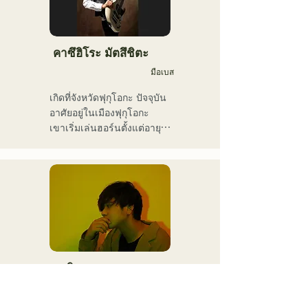
เอกลักษณ์ของนักร้องนำ 
แต่งเพลง ผู้บริหารธุรกิจ และ
Kiyohara ขณะที่ดนตรีแนว
พิธีกรรายการวิทยุ
อาวองการ์ดและน่าหลงใหล
คือสิ่งที่ทำให้พวกเขาแตกต่าง
คาซึฮิโระ มัตสึชิตะ
มือเบส
เกิดที่จังหวัดฟุกุโอกะ ปัจจุบัน
อาศัยอยู่ในเมืองฟุกุโอกะ

เขาเริ่มเล่นฮอร์นตั้งแต่อายุ 
12 ปี และทรัมเป็ตเมื่ออายุ 15 
ปี เมื่ออายุ 16 ปี เขาเริ่มเล่น
เบสไฟฟ้าเมื่อตั้งวงดนตรีร็อก
กับเพื่อนๆ เมื่ออายุ 18 ปี เขา
เข้าเรียนที่วิทยาลัยศิลปะการ
สื่อสารฟุกุโอกะ หลังจาก
สำเร็จการศึกษา เขาเริ่ม
ทำงานเป็นมือเบสมืออาชีพ

เขาเคยร่วมงานกับศิลปินทั้ง
อากิระ
ในและต่างประเทศ ทั้ง
นักร้องนักแต่งเพลง
คอนเสิร์ตสด คอนเสิร์ตของ