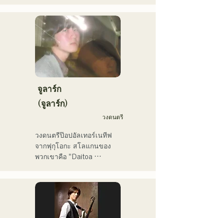
เจกต์เดี่ยวในปี 2025 ภายใต้
ขยายกิจกรรมของเขาเข้าสู่
ชื่อใหม่ว่า "westman8" เขา
กระแสหลัก

สร้างสรรค์และเผยแพร่เพลง
โดยใช้ AI สร้างเพลง

เขาเป็นอาจารย์ประจำภาค
เขาออกมินิอัลบั้มติดต่อกัน
วิชาการผลิตดนตรี วิทยาลัย
สามอัลบั้มในเดือนกุมภาพันธ์ 
ดนตรีและนาฏศิลป์ฟุกุโอกะ
2025 และ "Gift" จากมินิ
อัลบั้มแรก "the City Pop 
vol.1" ได้รับเลือกให้เปิดฟัง
จูลาร์ก
บ่อยๆ ทางช่อง KBC MUSIC 
(จูลาร์ก)
SPLASH ประจำเดือน
วงดนตรี
มีนาคม

ช่อง YouTube ของเขา 
วงดนตรีป๊อปอัลเทอร์เนทีฟ
"Balcony TV" เปิดตัวเมื่อวัน
จากฟุกุโอกะ สโลแกนของ
ที่ 1 มกราคม 2025 มีผู้
พวกเขาคือ "Daitoa 
ติดตามมากกว่า 40,000 คน
Kyoaishugi" (ความรักอันยิ่ง
ภายในสามเดือน และยังคง
ใหญ่แห่งเอเชียตะวันออก)

เพิ่มขึ้นเรื่อยๆ

เขาเป็นศิลปินที่มีเอกลักษณ์
เนื้อเพลงของพวกเขานำเสนอ
เฉพาะตัว มีความสามารถ
มุมมองโลกทัศน์อันเป็น
หลากหลาย ทั้งสมาชิกวง นัก