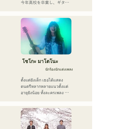
ที่หลากหลาย และยังคง
今年高校を卒業し、ギター
ดำเนินกิจกรรมภายใต้ชื่อวง
や民族楽器、日用品などを
ว่า "Reiwa Kayo Rock"
用いた、独自の音楽制作を
行う傍ら、大胆な色彩感覚
を活かしたアート制作に励
む。枠に収まりきれないマ
ルチな表現スタイルを確立
するため、日々探求を続け
ている。現在はSNSを中心
に、自身の表現を発信中。
โชโกะ มาโตโนะ
นักร้องนักแต่งเพลง
ตั้งแต่ยังเด็ก เธอได้แสดง
ดนตรีหลากหลายแนวตั้งแต่
อายุยังน้อย ทั้งละครเพลง 
แจ๊ส และกอสเปล และเปิดตัว
ครั้งแรกในระดับประเทศในปี 
2011

เธอได้ปรากฏตัวในสื่อต่างๆ 
มากมาย โดยส่วนใหญ่อยู่ใน