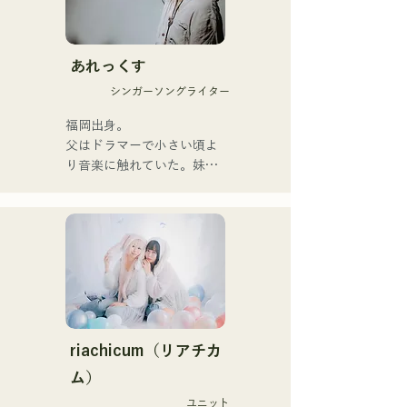
อบอุ่นแต่ทรงพลัง ซึ่งสามารถ
สัมผัสหัวใจของผู้ฟังได้อย่าง
นุ่มนวล

あれっくす
พวกเขาเริ่มต้นกิจกรรมอย่าง
シンガーソングライター
จริงจังด้วยการปล่อยซิงเกิล
แรก "Zatsuni Tamede" เมื่อ
福岡出身。

วันที่ 23 มกราคม 2025

父はドラマーで小さい頃よ
พวกเขานำเสนอเพลงใน
り音楽に触れていた。妹
หลากหลายรูปแบบ ทั้งอะคูสติ
Pauletteもシンガーとして
ก เพลงบรรเลง และการเรียบ
活躍中。

เรียงแบบวงดนตรี

家族で音楽を楽しむミュー
ジックファミリー。

พวกเขาได้รับการสนับสนุน
10代後半にアメリカへ4年
ในการบันทึกเสียงและการ
半留学。

แสดงสดโดย โชโย 
現在はLOVE FMの"music 
(คีย์บอร์ด/กีตาร์) จาก 
×serendipity"でラジオDJを
Zigzaguzu, ไทเซ (กลอง) 
務める。

riachicum（リアチカ
อดีตสมาชิกวง meow, ยูยะ ซู
またアーティストの傍、モ
ム）
เอฮิโร (กีตาร์) จาก the 
デルやタレントとしても活
perfect me และ เอส0. (แบนั
ユニット
躍中。世界的有名なオーデ