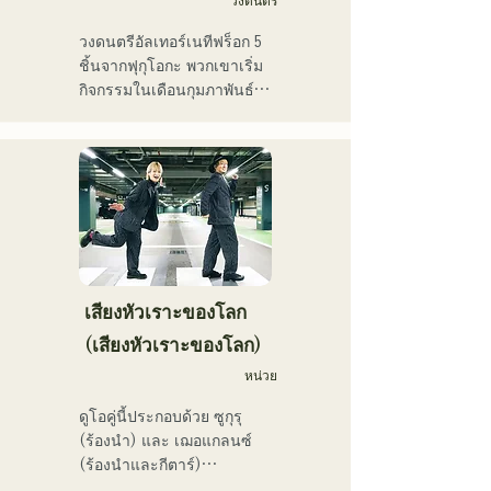
วงดนตรี
และเสียงดนตรีที่นุ่มนวลและ
อาชีวศึกษา ด้วยเสียงร้องอัน
อบอุ่น

วงดนตรีอัลเทอร์เนทีฟร็อก 5 
ทรงพลังและความสามารถใน
ปัจจุบันพวกเขาแสดงดนตรี
ชิ้นจากฟุกุโอกะ พวกเขาเริ่ม
การร้องเพลงอันโดดเด่น เธอ
สดตามสถานที่จัดงานและ
กิจกรรมในเดือนกุมภาพันธ์ 
คือนักร้องนักแต่งเพลงที่จะ
กิจกรรมกลางแจ้ง โดยส่วน
2025 และแสดงสดเป็นหลัก
เป็นผู้นำคนรุ่นต่อไป
ใหญ่อยู่ในฟุกุโอกะ และยัง
ในสถานที่จัดแสดงดนตรีใน
โพสต์และสตรีมวิดีโอบนโซ
จังหวัดฟุกุโอกะ ด้วยเนื้อเพลง
เชียลมีเดียอย่างต่อเนื่อง
ที่สะท้อนความเหงาและความ
ขัดแย้ง และท่วงทำนองกีตาร์
ที่ติดหู พวกเขามุ่งหวังที่จะ
สร้างเสียงเพลงที่จะประทับอยู่
ในใจของผู้ฟัง
เสียงหัวเราะของโลก
(เสียงหัวเราะของโลก)
หน่วย
ดูโอคู่นี้ประกอบด้วย ซูกุรุ 
(ร้องนำ) และ เฌอแกลนซ์ 
(ร้องนำและกีตาร์)

ปัจจุบันพวกเขายังคงทำ