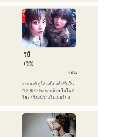
กิจกรรมทั้งในฟุกุโอกะและ
โตเกียว โดยมีเป้าหมายที่จะ
แสดงในศึกเพลงแดงและขาว

พวกเขามียอดวิวบนโซเชียลมี
เดียมากกว่า 3.5 ล้านครั้ง 
และมีผู้ติดตามมากกว่า 
119,000 คน!

นอกจากนี้ พวกเขายังได้รับ
วีบี้
เลือกให้ร้องเพลงธีมการ
(วิวิ)
แข่งขันเบสบอลระดับมัธยม
หน่วย
ปลาย All Japan ครั้งที่ 106 
ในปี 2024 โดยเป็นตัวแทน
วงดนตรีดูโอ้วงนี้ก่อตั้งขึ้นใน
ของ J:COM ฟุกุโอกะ คุมาโม
ปี 2003 ประกอบด้วย โอโนริ 
โตะ และชิโมโนเซกิ ทำให้
ริสะ (ร้องนำ/แร็ปเปอร์) และ 
พวกเขาเป็นวงที่น่าจับตามอง
มัตสึฟูจิ โทโมเอะ (ร้องนำ) 
เพลงของพวกเขาผสมผสาน
ข้อความที่ตรงไปตรงมาแต่
ทรงพลังเข้ากับมุมมองโลกที่
อ่อนโยน และเสียงร้องที่