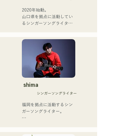
ส) จาก xanadoo

ィション番組「ブリテンズ
2020年始動。

ゴットタレント」で日本人
山口県を拠点に活動してい
[ซิงเกิลใหม่]

の芸人史上初のゴールデン
るシンガーソングライター
เพลงใหม่ของพวกเขา "The 
ブザーを獲得し、その後ス
のRiSE(山本莉晴)とトラッ
World is Love" จะวาง
ペインのゴットタレントで
クメイカーのNOPEによる
จำหน่ายในวันที่ 25 มิถุนายน 
もゴールデンブザーを獲得
ユニット

2025
した、ノボせもんなべの応
コロナ禍に入り、音楽で山
援歌「ゴールデンブザー」
口県を盛り上げたいという
や、アメリカ留学時代の心
思いからユニットを始動。

友とコライトした本格的カ
当初は動画配信サイトでの
ントリーソング「Life Goes 
活動のみだったが、2020年
On」もバズり中！

12月より、山口県の地元イ
shima
それらの楽曲を揃えた自身
ベントやライブハウスでの
初のフルアルバム「ONE 
シンガーソングライター
ライブ活動を始める。

BIG FAMILY」を
地元音楽イベントやライブ
福岡を拠点に活動するシン
2025.12.31にリリースし、
ハウスを中心にパフォーマ
ガーソングライター。

iTunesカントリーアルバム
ンスをしている。
で初登場5位、その後3位を
アコースティックギターの
獲得。

弾き語りスタイルで、ロッ
日本テレビ「笑ってこらえ