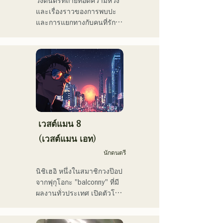
วงดนตรีที่ถ่ายทอดความหวัง
@ Shinkiba AGEHA"

และเรื่องราวของการพบปะ
และการแยกทางกับคนที่รัก 
ในช่วงไม่กี่ปีที่ผ่านมา เขายัง
ความเหงาและความไม่
คงแต่งเพลงและรีมิกซ์อย่าง
แน่นอนของชีวิต แต่ยังคงเดิน
ต่อเนื่อง เพลง "Life Size 
หน้าต่อไป โดยใส่ความรู้สึก
feat. Tenki Okome" ร่วมกับ 
เหล่านี้ลงในเนื้อเพลง และ
VTuber "Tenki Okome" ขึ้น
สร้างสรรค์เพลงที่มีการเรียบ
อันดับ 1 บนชาร์ต iTunes 
เรียงเฉพาะตัวของสมาชิก
electro และยังติดอันดับเพลย์
แต่ละคน
ลิสต์อย่างเป็นทางการบน 
Spotify อีกด้วย

เวสต์แมน 8
(เวสต์แมน เอท)
เขายังเคยแต่งเพลงให้กับ 
NEGI☆U ของวง "hololive" 
นักดนตรี
และเพลง "Toyo Repaint" 
นิชิเฮอิ หนึ่งในสมาชิกวงป๊อป
ของเขาที่ออกโดย holox เมื่อ
จากฟุกุโอกะ "balconny" ที่มี
ปลายปี 2022 ก็มียอดผู้ชม
ผลงานทั่วประเทศ เปิดตัวโปร
ทะลุ 2 ล้านครั้ง ส่งผลให้เขา
เจกต์เดี่ยวในปี 2025 ภายใต้
ขยายกิจกรรมของเขาเข้าสู่
ชื่อใหม่ว่า "westman8" เขา
กระแสหลัก
