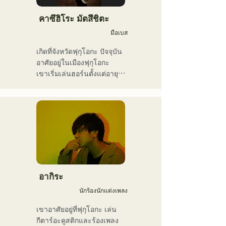
อาวองการ์ดและน่าหลงใหล
คือสิ่งที่ทำให้พวกเขาแตกต่าง
คาซึฮิโระ มัตสึชิตะ
มือเบส
เกิดที่จังหวัดฟุกุโอกะ ปัจจุบัน
อาศัยอยู่ในเมืองฟุกุโอกะ

เขาเริ่มเล่นฮอร์นตั้งแต่อายุ 
12 ปี และทรัมเป็ตเมื่ออายุ 15 
ปี เมื่ออายุ 16 ปี เขาเริ่มเล่น
เบสไฟฟ้าเมื่อตั้งวงดนตรีร็อก
กับเพื่อนๆ เมื่ออายุ 18 ปี เขา
เข้าเรียนที่วิทยาลัยศิลปะการ
สื่อสารฟุกุโอกะ หลังจาก
สำเร็จการศึกษา เขาเริ่ม
ทำงานเป็นมือเบสมืออาชีพ

เขาเคยร่วมงานกับศิลปินทั้ง
อากิระ
ในและต่างประเทศ ทั้ง
นักร้องนักแต่งเพลง
คอนเสิร์ตสด คอนเสิร์ตของ
โรงเรียน ทัวร์คอนเสิร์ต งาน
เขาอาศัยอยู่ที่ฟุกุโอกะ เล่น
อีเวนต์ งานปาร์ตี้ การบันทึก
กีตาร์อะคูสติกและร้องเพลง
