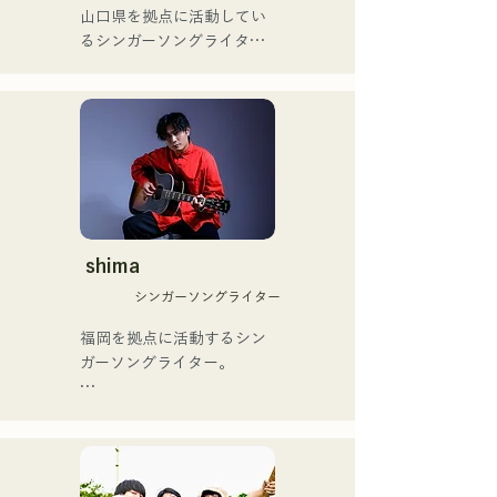
ゴットタレント」で日本人
山口県を拠点に活動してい
[ซิงเกิลใหม่]

の芸人史上初のゴールデン
るシンガーソングライター
เพลงใหม่ของพวกเขา "The 
ブザーを獲得し、その後ス
のRiSE(山本莉晴)とトラッ
World is Love" จะวาง
ペインのゴットタレントで
クメイカーのNOPEによる
จำหน่ายในวันที่ 25 มิถุนายน 
もゴールデンブザーを獲得
ユニット

2025
した、ノボせもんなべの応
コロナ禍に入り、音楽で山
援歌「ゴールデンブザー」
口県を盛り上げたいという
や、アメリカ留学時代の心
思いからユニットを始動。

友とコライトした本格的カ
当初は動画配信サイトでの
ントリーソング「Life Goes 
活動のみだったが、2020年
On」もバズり中！

12月より、山口県の地元イ
shima
それらの楽曲を揃えた自身
ベントやライブハウスでの
初のフルアルバム「ONE 
シンガーソングライター
ライブ活動を始める。

BIG FAMILY」を
地元音楽イベントやライブ
福岡を拠点に活動するシン
2025.12.31にリリースし、
ハウスを中心にパフォーマ
ガーソングライター。

iTunesカントリーアルバム
ンスをしている。
で初登場5位、その後3位を
アコースティックギターの
獲得。

弾き語りスタイルで、ロッ
日本テレビ「笑ってこらえ
クティストの力強さとバラ
て」、FBS「福岡く
ードの繊細さを併せ持つ楽
ん。」、「発見らくちゃ