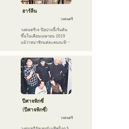
เพลงและภาพยนตร์โฆษณา
ของบริษัทมากมาย

ฮาร์ลีน
ตั้งแต่ปี 2014 ถึง 2017 เธอ
วงดนตรี
พำนักอยู่ที่โตเกียว ซึ่งเธอได้
ทำงานในหลากหลายสาขา
วงดนตรีเจ-ป๊อปวงนี้เริ่มต้น
อาชีพ รวมถึงการแต่งเพลง
ขึ้นในเดือนเมษายน 2019 
ประกอบโฆษณาทางโทรทัศน์
แม้ว่าสมาชิกแต่ละคนจะมี
ของ Pocari Sweat การขับ
ประสบการณ์และเคยเล่น
ร้องประสานเสียงให้กับนาโอ
ดนตรีหรือเป็นวงเปิดมาก่อน 
ทาโร โมริยามะ ในรายการ 
แต่พวกเขาก็ตัดสินใจตั้งวง
"MUSIC FAIR" ทางสถานี
ใหม่โดยมีเป้าหมายทางดนตรี
โทรทัศน์ฟูจิทีวี และการ
ใหม่ เสียงร้องที่ใสสะอาดและ
ปรากฏตัวในละครเพลงร็อก

เนื้อเพลงที่ติดหูของ CHiKa 
ตั้งแต่ปี 2017 เธอได้กลับ
ประกอบกับท่วงทำนองที่ชวน
มายังฟุกุโอกะ ซึ่งนอกจาก
ให้คิดถึง ได้รับการสนับสนุน
งานของเธอเองแล้ว เธอยัง
จากหลากหลายรุ่น บุคลิก
ปีศาจพิกซี่
ทำงานหลากหลายสาขา
เฉพาะตัวของสมาชิกแต่ละ
(ปีศาจพิกซี่)
อาชีพ เช่น พิธีกรรายการวิทยุ 
คนถูกนำมาใช้ประกอบดนตรี 
ครูฝึกสอนเสียง และครู
วงดนตรี
และเสียงดนตรีที่นุ่มนวลและ
อาชีวศึกษา ด้วยเสียงร้องอัน
อบอุ่น

วงดนตรีอัลเทอร์เนทีฟร็อก 5 