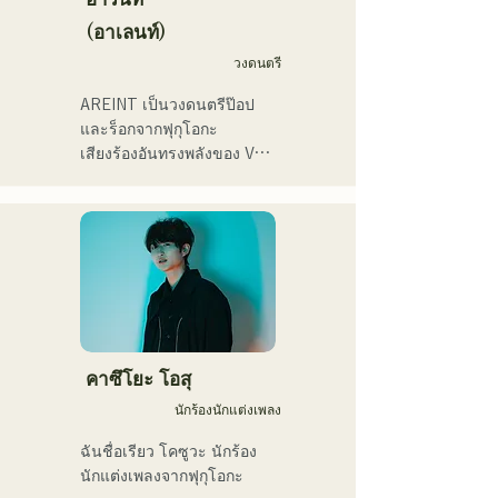
催。
summit)、福岡市武道館オー
(อาเลนท์)
プニング記念イベント,結婚
式様々な分野で活動。

วงดนตรี
英語も日本語も対応可能で
AREINT เป็นวงดนตรีป๊อป
す。

และร็อกจากฟุกุโอกะ

アーティストの日本人父と
เสียงร้องอันทรงพลังของ Vo. 
アメリカ人母から生まれた
Sakura ผสานกับเสียงร้องอัน
サラブレッド。
ทรงพลัง อ่อนเยาว์ และมี
เอกลักษณ์เฉพาะตัวของ 
SEIYA มือเบส และ SHO มือ
กลอง ก่อให้เกิดดนตรีร็อกที่
ติดหูแต่คุ้นเคย ซึ่งเป็น
เอกลักษณ์เฉพาะตัวของ 
AREINT

เพลง "Remember Me" ของ
คาซึโยะ โอสุ
พวกเขาได้รับเลือกให้เป็น
นักร้องนักแต่งเพลง
เพลงเปิดของ "KBC Radio 
Hawks Live 2024"
ฉันชื่อเรียว โคซูวะ นักร้อง
นักแต่งเพลงจากฟุกุโอกะ
