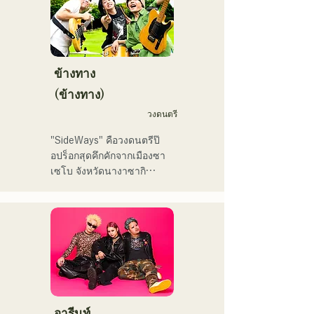
曲を届けている。

く！」やFUKUOKA 
STREET PARTY、
 コンセプトは、「等身大の
Hannibal Halloween Music 
ままで。僕とあなたのため
Festival ,sunset live2019、
の音楽を。」気持ちが落ち
ข้างทาง
鷹祭Summer Boostイベン
込んだ時や、心が沈んでし
トステージにも出演。MCと
(ข้างทาง)
まう時こそ聴いてほしい。

してはRugby World 
วงดนตรี
自分自身も迷いや葛藤を抱
cup2019 Public viewing、競
える瞬間があるからこそ、
輪日本一ダービーの場内ア
"SideWays" คือวงดนตรีป๊
作り物ではなく、ありのま
ナウンス、ラグビー女子日
อปร็อกสุดคึกคักจากเมืองซา
まの感情や言葉をそのまま
本代表世界大会スタジアム
เซโบ จังหวัดนางาซากิ

音楽にしている。

DJ、プレアデスカップ
2023(ダンスイベント）、
เมื่อเดือนธันวาคมที่ผ่านมา 
2024年10月より音楽活動を
滑走屋場内アナウンス、ク
พวกเขาได้ปล่อยอีพีใหม่ 
開始。

リスマスアドベント、イス
"Yume Sen'ya" และออกทัวร์
福岡を中心にブッキングラ
ラデサルサ、福岡ウィニン
คอนเสิร์ตทั่วประเทศ

イブや路上ライブなど精力
グスピリッツのスタジアム
的に活動を行っている。

DJ、金鷲旗、山笠関連イベ
ลองฟังเพลงสนุกๆ ที่สร้างจาก
2025年11月22日にはファー
ント、地域イベント、
นวนิยายของพวกเขาดูสิ!
ストワンマンライブを開
Ramen Tech2025(global 
อารีนท์