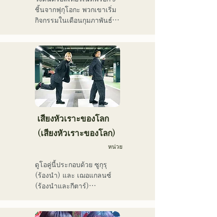
ทรงพลังและความสามารถใน
ปัจจุบันพวกเขาแสดงดนตรี
ชิ้นจากฟุกุโอกะ พวกเขาเริ่ม
การร้องเพลงอันโดดเด่น เธอ
สดตามสถานที่จัดงานและ
กิจกรรมในเดือนกุมภาพันธ์ 
คือนักร้องนักแต่งเพลงที่จะ
กิจกรรมกลางแจ้ง โดยส่วน
2025 และแสดงสดเป็นหลัก
เป็นผู้นำคนรุ่นต่อไป
ใหญ่อยู่ในฟุกุโอกะ และยัง
ในสถานที่จัดแสดงดนตรีใน
โพสต์และสตรีมวิดีโอบนโซ
จังหวัดฟุกุโอกะ ด้วยเนื้อเพลง
เชียลมีเดียอย่างต่อเนื่อง
ที่สะท้อนความเหงาและความ
ขัดแย้ง และท่วงทำนองกีตาร์
ที่ติดหู พวกเขามุ่งหวังที่จะ
สร้างเสียงเพลงที่จะประทับอยู่
ในใจของผู้ฟัง
เสียงหัวเราะของโลก
(เสียงหัวเราะของโลก)
หน่วย
ดูโอคู่นี้ประกอบด้วย ซูกุรุ 
(ร้องนำ) และ เฌอแกลนซ์ 
(ร้องนำและกีตาร์)

ปัจจุบันพวกเขายังคงทำ
กิจกรรมทั้งในฟุกุโอกะและ