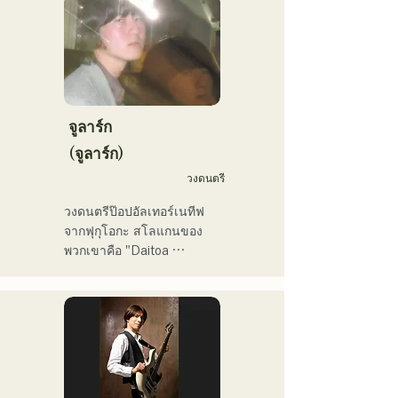
สร้างสรรค์และเผยแพร่เพลง
โดยใช้ AI สร้างเพลง

เขาเป็นอาจารย์ประจำภาค
เขาออกมินิอัลบั้มติดต่อกัน
วิชาการผลิตดนตรี วิทยาลัย
สามอัลบั้มในเดือนกุมภาพันธ์ 
ดนตรีและนาฏศิลป์ฟุกุโอกะ
2025 และ "Gift" จากมินิ
อัลบั้มแรก "the City Pop 
vol.1" ได้รับเลือกให้เปิดฟัง
จูลาร์ก
บ่อยๆ ทางช่อง KBC MUSIC 
(จูลาร์ก)
SPLASH ประจำเดือน
วงดนตรี
มีนาคม

ช่อง YouTube ของเขา 
วงดนตรีป๊อปอัลเทอร์เนทีฟ
"Balcony TV" เปิดตัวเมื่อวัน
จากฟุกุโอกะ สโลแกนของ
ที่ 1 มกราคม 2025 มีผู้
พวกเขาคือ "Daitoa 
ติดตามมากกว่า 40,000 คน
Kyoaishugi" (ความรักอันยิ่ง
ภายในสามเดือน และยังคง
ใหญ่แห่งเอเชียตะวันออก)

เพิ่มขึ้นเรื่อยๆ

เขาเป็นศิลปินที่มีเอกลักษณ์
เนื้อเพลงของพวกเขานำเสนอ
เฉพาะตัว มีความสามารถ
มุมมองโลกทัศน์อันเป็น
หลากหลาย ทั้งสมาชิกวง นัก
เอกลักษณ์ของนักร้องนำ 
แต่งเพลง ผู้บริหารธุรกิจ และ
Kiyohara ขณะที่ดนตรีแนว
พิธีกรรายการวิทยุ