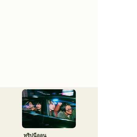
ทริปนีออน