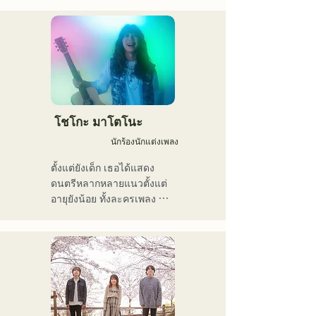
ว่า "Reiwa Kayo Rock"
用いた、独自の音楽制作を
行う傍ら、大胆な色彩感覚
を活かしたアート制作に励
む。枠に収まりきれないマ
ルチな表現スタイルを確立
するため、日々探求を続け
ている。現在はSNSを中心
に、自身の表現を発信中。
โชโกะ มาโตโนะ
นักร้องนักแต่งเพลง
ตั้งแต่ยังเด็ก เธอได้แสดง
ดนตรีหลากหลายแนวตั้งแต่
อายุยังน้อย ทั้งละครเพลง 
แจ๊ส และกอสเปล และเปิดตัว
ครั้งแรกในระดับประเทศในปี 
2011

เธอได้ปรากฏตัวในสื่อต่างๆ 
มากมาย โดยส่วนใหญ่อยู่ใน
บ้านเกิดของเธอที่ฟุกุโอกะ
และคิวชู และยังมีส่วนร่วมใน