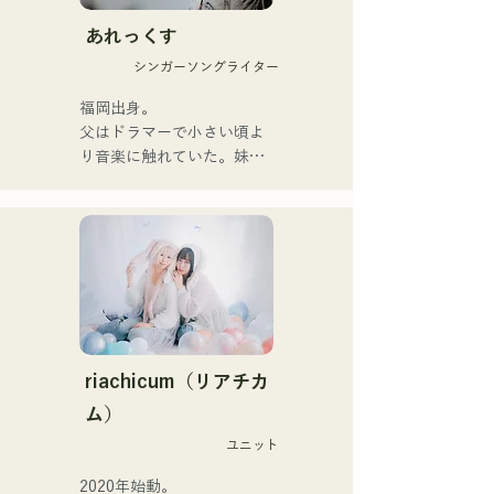
นุ่มนวล

あれっくす
พวกเขาเริ่มต้นกิจกรรมอย่าง
シンガーソングライター
จริงจังด้วยการปล่อยซิงเกิล
แรก "Zatsuni Tamede" เมื่อ
福岡出身。

วันที่ 23 มกราคม 2025

父はドラマーで小さい頃よ
พวกเขานำเสนอเพลงใน
り音楽に触れていた。妹
หลากหลายรูปแบบ ทั้งอะคูสติ
Pauletteもシンガーとして
ก เพลงบรรเลง และการเรียบ
活躍中。

เรียงแบบวงดนตรี

家族で音楽を楽しむミュー
ジックファミリー。

พวกเขาได้รับการสนับสนุน
10代後半にアメリカへ4年
ในการบันทึกเสียงและการ
半留学。

แสดงสดโดย โชโย 
現在はLOVE FMの"music 
(คีย์บอร์ด/กีตาร์) จาก 
×serendipity"でラジオDJを
Zigzaguzu, ไทเซ (กลอง) 
務める。

riachicum（リアチカ
อดีตสมาชิกวง meow, ยูยะ ซู
またアーティストの傍、モ
ム）
เอฮิโร (กีตาร์) จาก the 
デルやタレントとしても活
perfect me และ เอส0. (แบนั
ユニット
躍中。世界的有名なオーデ
ส) จาก xanadoo

ィション番組「ブリテンズ
2020年始動。
