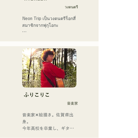
วงดนตรี
Neon Trip เป็นวงดนตรีร็อกสี่
สมาชิกจากฟุกุโอกะ

วงได้เปลี่ยนชื่อจาก 
Albatross เป็น Neon Trip ใน
เดือนพฤศจิกายน 2023

แก่นแท้ของป๊อปร็อกถูก
ถ่ายทอดผ่านบทเพลงอันแสน
คิดถึง ขับร้องโดยนักร้องและ
มือกีตาร์ ยูมะ คามิยะ 
ท่วงทำนองและเนื้อร้องที่บาง
ふりこりこ
ครั้งก็นุ่มนวล บางครั้งก็เข้ม
音楽家
ข้น ผสมผสานกับรากฐานทาง
ดนตรีที่หลากหลายของ
音楽家✕絵描き。佐賀県出
สมาชิกในวง ก่อให้เกิดดนตรี
身。

ที่หลากหลาย และยังคง
今年高校を卒業し、ギター
ดำเนินกิจกรรมภายใต้ชื่อวง
や民族楽器、日用品などを