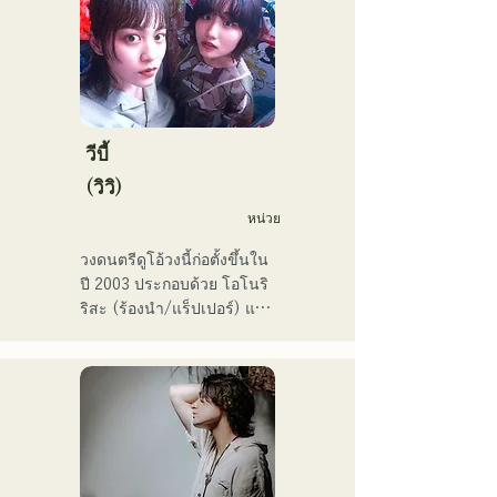
โตเกียว โดยมีเป้าหมายที่จะ
แสดงในศึกเพลงแดงและขาว

พวกเขามียอดวิวบนโซเชียลมี
เดียมากกว่า 3.5 ล้านครั้ง 
และมีผู้ติดตามมากกว่า 
119,000 คน!

นอกจากนี้ พวกเขายังได้รับ
วีบี้
เลือกให้ร้องเพลงธีมการ
(วิวิ)
แข่งขันเบสบอลระดับมัธยม
หน่วย
ปลาย All Japan ครั้งที่ 106 
ในปี 2024 โดยเป็นตัวแทน
วงดนตรีดูโอ้วงนี้ก่อตั้งขึ้นใน
ของ J:COM ฟุกุโอกะ คุมาโม
ปี 2003 ประกอบด้วย โอโนริ 
โตะ และชิโมโนเซกิ ทำให้
ริสะ (ร้องนำ/แร็ปเปอร์) และ 
พวกเขาเป็นวงที่น่าจับตามอง
มัตสึฟูจิ โทโมเอะ (ร้องนำ) 
เพลงของพวกเขาผสมผสาน
ข้อความที่ตรงไปตรงมาแต่
ทรงพลังเข้ากับมุมมองโลกที่
อ่อนโยน และเสียงร้องที่
อบอุ่นแต่ทรงพลัง ซึ่งสามารถ
สัมผัสหัวใจของผู้ฟังได้อย่าง