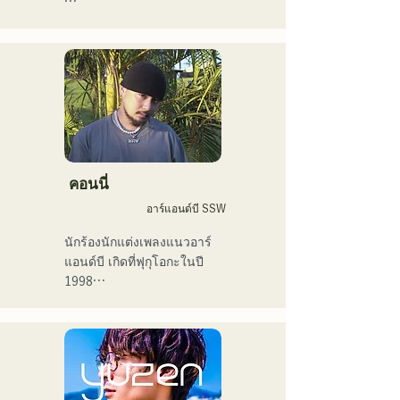
ปัจจุบันฉันทำกิจกรรมส่วน
ใหญ่ในโตเกียว ทั้งการแสดง
ตามท้องถนน บน TikTok 
และตามงานอีเวนต์ต่างๆ!

ฉันรักดนตรีมาตั้งแต่เด็ก

หลังจากเข้ามัธยมปลาย ฉัน
เริ่มร้องเพลงต่อหน้าผู้คน และ
คอนนี่
ตัดสินใจว่าอยากเป็นนักร้อง

อาร์แอนด์บี SSW
ฉันหวังว่าจะสร้างสรรค์
นักร้องนักแต่งเพลงแนวอาร์
ดนตรีที่เชื่อมโยงกับทุกคน

แอนด์บี เกิดที่ฟุกุโอกะในปี 
1998

・ผู้ชนะรางวัลใหญ่ 
ในปี 2018 เธอเริ่มต้นอาชีพ
CampusCollection ประจำปี 
นักดนตรี โดยส่วนใหญ่อยู่ที่ฟุ
2022

กุโอกะ กับแทมในชื่อ 
・เพลงต้นฉบับของฉัน 
MAVRIQ (เดิมชื่อ MELTY 
"Pudding" จะถูกใช้เป็นเพลง
LOUNGE)

เปิดของสถานีวิทยุ KBC ในปี 
ในปี 2022 เธอเริ่มแสดงเดี่ยว