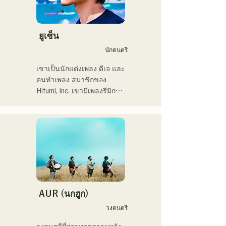
2024

ในชื่อ Kønny

เธอผสมผสานดนตรีอาร์
ฉันมีกำหนดขึ้นแสดงในงาน 
แอนด์บียุค 90 และ 2000 ที่มี
ยูเซ็น
Charity Musicthon ที่ 
อิทธิพลต่อเธอมาตั้งแต่เด็ก 
นักดนตรี
Daimaru Passage Plaza ใน
เพื่อสร้างเสียงดนตรีที่แปลก
วันที่ 24 ธันวาคม 2024
ใหม่ เสียงหวานๆ และงาน
เขาเป็นนักแต่งเพลง ดีเจ และ
ประสานเสียงแนวอาร์แอนด์
คนทำเพลง สมาชิกของ 
บีเป็นครั้งคราวคือเสน่ห์ของ
Hifumi, inc. เขามีเพลงรีมิกซ์
เธอ

เป็นของตัวเอง และเป็นดีเจ
เราหวังว่าคุณจะให้ความ
ในงานปาร์ตี้ต่างๆ ทั่ว
สนใจกับสไตล์อันล้ำสมัยของ
ประเทศ ทักษะการแสดงบน
เธอ
เวทีของเขาประกอบกับทักษะ
ดีเจที่แข็งแกร่ง ได้รับการ
ยกย่องอย่างสูง

เขาเคยแสดงในงานอีเวนต์
มากมาย รวมถึง "EDP lab 
AUR (นกฮูก)
2017," "Re:animation12," 
วงดนตรี
"Porter Robinson JAPAN 
tour" และ "VIRTUAFREAK 