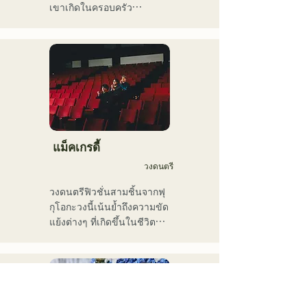
เสียง การผลิต บทเรียนใน
เขาเกิดในครอบครัว
โรงเรียน บทเรียนนอกสถาน
คริสเตียน และได้สัมผัสกับ
ที่ และบทเรียนส่วนตัว เขายัง
ดนตรีคริสตจักรและกอสเปล
อัปโหลดวิดีโอสอนวงดนตรี
ตั้งแต่ยังเด็ก

เครื่องเป่าลมขึ้น YouTube อีก
เขาเริ่มเล่นกีตาร์ในช่วงปิด
ด้วย

เทอมฤดูร้อนของชั้น
ในช่วงไม่กี่ปีที่ผ่านมา เขายัง
มัธยมศึกษาปีที่ 2 และเริ่มแต่ง
ทำงานเป็นช่างตัดต่อวิดีโอ 
เนื้อร้องและทำนองเพลง

ช่างตัดต่อเสียง วิศวกรมิกซ์
เมื่ออายุ 17 ปี เขาเริ่มแสดง
เสียง ผู้กำกับ และ
ดนตรีตามศูนย์ชุมชนและ
แม็คเกรดี้
โปรดิวเซอร์

ร้านกาแฟ และปัจจุบันได้
วงดนตรี
ขยายกิจกรรมของเขาไปยัง
รสนิยมทางดนตรีของเขา
สถานที่แสดงดนตรีสดทั้งใน
วงดนตรีฟิวชั่นสามชิ้นจากฟุ
ครอบคลุมหลากหลายแนว
และนอกจังหวัด

กุโอกะวงนี้เน้นย้ำถึงความขัด
เพลง ได้แก่ ร็อกคลาสสิก 
นักร้องนักแต่งเพลงที่โด่งดัง
แย้งต่างๆ ที่เกิดขึ้นในชีวิต
ป๊อป เจ-ป๊อป ละติน แจ๊ส กอส
ด้วยน้ำเสียงอันทรงพลัง ซึ่ง
ประจำวัน และแต่งเนื้อร้อง
เปล อาร์แอนด์บี ฟิวชั่น โซล 
ถ่ายทอดอารมณ์ความรู้สึกที่
ในธีม "การเป็นตัวของตัวเอง
ฟังก์ วงดนตรีเครื่องเป่าลม 
เราทุกคนสัมผัสได้ในเนื้อ
อย่างมั่นใจ" เสียงร้องอัน
เอ็นกะ และดนตรีโฟล์ก

เพลง
ไพเราะของพวกเขาได้รับแรง
เขาใช้ดับเบิลเบสและเบส
บันดาลใจจากแนวเพลงอาร์
ไฟฟ้าสลับกันเพื่อให้เหมาะกับ