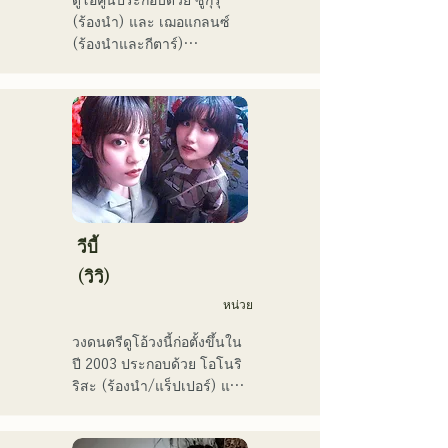
ดูโอคู่นี้ประกอบด้วย ซูกุรุ 
(ร้องนำ) และ เฌอแกลนซ์ 
(ร้องนำและกีตาร์)

ปัจจุบันพวกเขายังคงทำ
กิจกรรมทั้งในฟุกุโอกะและ
โตเกียว โดยมีเป้าหมายที่จะ
แสดงในศึกเพลงแดงและขาว

พวกเขามียอดวิวบนโซเชียลมี
เดียมากกว่า 3.5 ล้านครั้ง 
และมีผู้ติดตามมากกว่า 
119,000 คน!

นอกจากนี้ พวกเขายังได้รับ
วีบี้
เลือกให้ร้องเพลงธีมการ
(วิวิ)
แข่งขันเบสบอลระดับมัธยม
หน่วย
ปลาย All Japan ครั้งที่ 106 
ในปี 2024 โดยเป็นตัวแทน
วงดนตรีดูโอ้วงนี้ก่อตั้งขึ้นใน
ของ J:COM ฟุกุโอกะ คุมาโม
ปี 2003 ประกอบด้วย โอโนริ 
โตะ และชิโมโนเซกิ ทำให้
ริสะ (ร้องนำ/แร็ปเปอร์) และ 
พวกเขาเป็นวงที่น่าจับตามอง
มัตสึฟูจิ โทโมเอะ (ร้องนำ) 
เพลงของพวกเขาผสมผสาน