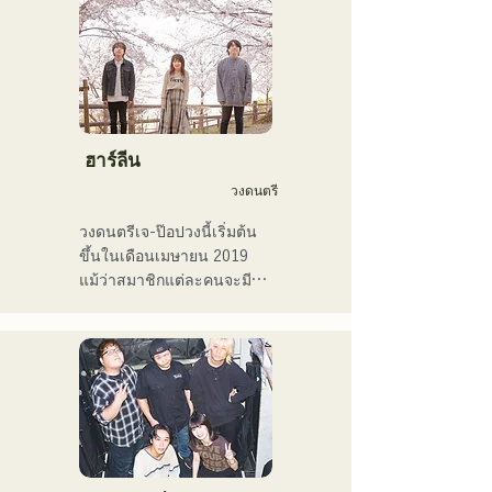
2011

เธอได้ปรากฏตัวในสื่อต่างๆ 
มากมาย โดยส่วนใหญ่อยู่ใน
บ้านเกิดของเธอที่ฟุกุโอกะ
และคิวชู และยังมีส่วนร่วมใน
เพลงและภาพยนตร์โฆษณา
ของบริษัทมากมาย

ฮาร์ลีน
ตั้งแต่ปี 2014 ถึง 2017 เธอ
วงดนตรี
พำนักอยู่ที่โตเกียว ซึ่งเธอได้
ทำงานในหลากหลายสาขา
วงดนตรีเจ-ป๊อปวงนี้เริ่มต้น
อาชีพ รวมถึงการแต่งเพลง
ขึ้นในเดือนเมษายน 2019 
ประกอบโฆษณาทางโทรทัศน์
แม้ว่าสมาชิกแต่ละคนจะมี
ของ Pocari Sweat การขับ
ประสบการณ์และเคยเล่น
ร้องประสานเสียงให้กับนาโอ
ดนตรีหรือเป็นวงเปิดมาก่อน 
ทาโร โมริยามะ ในรายการ 
แต่พวกเขาก็ตัดสินใจตั้งวง
"MUSIC FAIR" ทางสถานี
ใหม่โดยมีเป้าหมายทางดนตรี
โทรทัศน์ฟูจิทีวี และการ
ใหม่ เสียงร้องที่ใสสะอาดและ
ปรากฏตัวในละครเพลงร็อก

เนื้อเพลงที่ติดหูของ CHiKa 
ตั้งแต่ปี 2017 เธอได้กลับ
ประกอบกับท่วงทำนองที่ชวน
มายังฟุกุโอกะ ซึ่งนอกจาก
ให้คิดถึง ได้รับการสนับสนุน