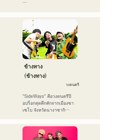
ンスをしている。
で初登場5位、その後3位を
アコースティックギターの
獲得。

弾き語りスタイルで、ロッ
日本テレビ「笑ってこらえ
クティストの力強さとバラ
て」、FBS「福岡く
ードの繊細さを併せ持つ楽
ん。」、「発見らくちゃ
曲を届けている。

く！」やFUKUOKA 
STREET PARTY、
 コンセプトは、「等身大の
Hannibal Halloween Music 
ままで。僕とあなたのため
Festival ,sunset live2019、
の音楽を。」気持ちが落ち
ข้างทาง
鷹祭Summer Boostイベン
込んだ時や、心が沈んでし
トステージにも出演。MCと
(ข้างทาง)
まう時こそ聴いてほしい。

してはRugby World 
วงดนตรี
自分自身も迷いや葛藤を抱
cup2019 Public viewing、競
える瞬間があるからこそ、
輪日本一ダービーの場内ア
"SideWays" คือวงดนตรีป๊
作り物ではなく、ありのま
ナウンス、ラグビー女子日
อปร็อกสุดคึกคักจากเมืองซา
まの感情や言葉をそのまま
本代表世界大会スタジアム
เซโบ จังหวัดนางาซากิ

音楽にしている。

DJ、プレアデスカップ
2023(ダンスイベント）、
เมื่อเดือนธันวาคมที่ผ่านมา 
2024年10月より音楽活動を
滑走屋場内アナウンス、ク
พวกเขาได้ปล่อยอีพีใหม่ 
開始。

リスマスアドベント、イス
"Yume Sen'ya" และออกทัวร์