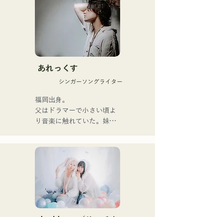
ข้อความที่ตรงไปตรงมาแต่
ทรงพลังเข้ากับมุมมองโลกที่
อ่อนโยน และเสียงร้องที่
อบอุ่นแต่ทรงพลัง ซึ่งสามารถ
สัมผัสหัวใจของผู้ฟังได้อย่าง
นุ่มนวล

あれっくす
พวกเขาเริ่มต้นกิจกรรมอย่าง
シンガーソングライター
จริงจังด้วยการปล่อยซิงเกิล
แรก "Zatsuni Tamede" เมื่อ
福岡出身。

วันที่ 23 มกราคม 2025

父はドラマーで小さい頃よ
พวกเขานำเสนอเพลงใน
り音楽に触れていた。妹
หลากหลายรูปแบบ ทั้งอะคูสติ
Pauletteもシンガーとして
ก เพลงบรรเลง และการเรียบ
活躍中。

เรียงแบบวงดนตรี

家族で音楽を楽しむミュー
ジックファミリー。

พวกเขาได้รับการสนับสนุน
10代後半にアメリカへ4年
ในการบันทึกเสียงและการ
半留学。

แสดงสดโดย โชโย 
現在はLOVE FMの"music 
(คีย์บอร์ด/กีตาร์) จาก 
×serendipity"でラジオDJを
Zigzaguzu, ไทเซ (กลอง) 