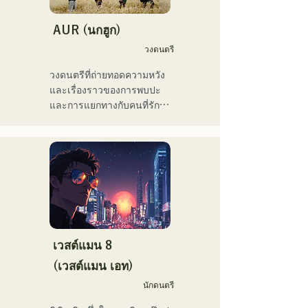
เขาเคยแสดงในงานอีเวนต์
มากมาย รวมถึง "EDP lab 
AUR (นกฮูก)
2017," "Re:animation12," 
วงดนตรี
"Porter Robinson JAPAN 
tour" และ "VIRTUAFREAK 
วงดนตรีที่ถ่ายทอดความหวัง
@ Shinkiba AGEHA"

และเรื่องราวของการพบปะ
และการแยกทางกับคนที่รัก 
ในช่วงไม่กี่ปีที่ผ่านมา เขายัง
ความเหงาและความไม่
คงแต่งเพลงและรีมิกซ์อย่าง
แน่นอนของชีวิต แต่ยังคงเดิน
ต่อเนื่อง เพลง "Life Size 
หน้าต่อไป โดยใส่ความรู้สึก
feat. Tenki Okome" ร่วมกับ 
เหล่านี้ลงในเนื้อเพลง และ
VTuber "Tenki Okome" ขึ้น
สร้างสรรค์เพลงที่มีการเรียบ
อันดับ 1 บนชาร์ต iTunes 
เรียงเฉพาะตัวของสมาชิก
electro และยังติดอันดับเพลย์
แต่ละคน
ลิสต์อย่างเป็นทางการบน 
Spotify อีกด้วย

เวสต์แมน 8
(เวสต์แมน เอท)
เขายังเคยแต่งเพลงให้กับ 
NEGI☆U ของวง "hololive" 
นักดนตรี
และเพลง "Toyo Repaint" 