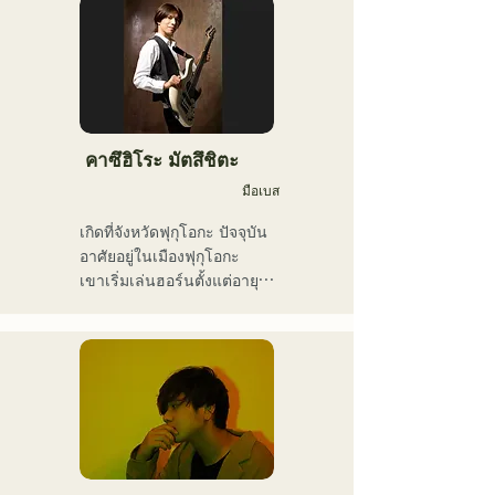
เขาเป็นศิลปินที่มีเอกลักษณ์
เนื้อเพลงของพวกเขานำเสนอ
เฉพาะตัว มีความสามารถ
มุมมองโลกทัศน์อันเป็น
หลากหลาย ทั้งสมาชิกวง นัก
เอกลักษณ์ของนักร้องนำ 
แต่งเพลง ผู้บริหารธุรกิจ และ
Kiyohara ขณะที่ดนตรีแนว
พิธีกรรายการวิทยุ
อาวองการ์ดและน่าหลงใหล
คือสิ่งที่ทำให้พวกเขาแตกต่าง
คาซึฮิโระ มัตสึชิตะ
มือเบส
เกิดที่จังหวัดฟุกุโอกะ ปัจจุบัน
อาศัยอยู่ในเมืองฟุกุโอกะ

เขาเริ่มเล่นฮอร์นตั้งแต่อายุ 
12 ปี และทรัมเป็ตเมื่ออายุ 15 
ปี เมื่ออายุ 16 ปี เขาเริ่มเล่น
เบสไฟฟ้าเมื่อตั้งวงดนตรีร็อก
กับเพื่อนๆ เมื่ออายุ 18 ปี เขา
เข้าเรียนที่วิทยาลัยศิลปะการ
สื่อสารฟุกุโอกะ หลังจาก
สำเร็จการศึกษา เขาเริ่ม
ทำงานเป็นมือเบสมืออาชีพ
