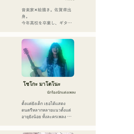
ข้น ผสมผสานกับรากฐานทาง
ดนตรีที่หลากหลายของ
音楽家✕絵描き。佐賀県出
สมาชิกในวง ก่อให้เกิดดนตรี
身。

ที่หลากหลาย และยังคง
今年高校を卒業し、ギター
ดำเนินกิจกรรมภายใต้ชื่อวง
や民族楽器、日用品などを
ว่า "Reiwa Kayo Rock"
用いた、独自の音楽制作を
行う傍ら、大胆な色彩感覚
を活かしたアート制作に励
む。枠に収まりきれないマ
ルチな表現スタイルを確立
するため、日々探求を続け
ている。現在はSNSを中心
に、自身の表現を発信中。
โชโกะ มาโตโนะ
นักร้องนักแต่งเพลง
ตั้งแต่ยังเด็ก เธอได้แสดง
ดนตรีหลากหลายแนวตั้งแต่
อายุยังน้อย ทั้งละครเพลง 
แจ๊ส และกอสเปล และเปิดตัว
ครั้งแรกในระดับประเทศในปี 