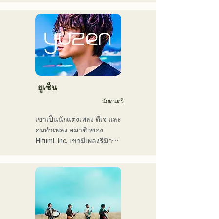
CampusCollection ประจำปี 
นักดนตรี โดยส่วนใหญ่อยู่ที่ฟุ
2022

กุโอกะ กับแทมในชื่อ 
・เพลงต้นฉบับของฉัน 
MAVRIQ (เดิมชื่อ MELTY 
"Pudding" จะถูกใช้เป็นเพลง
LOUNGE)

เปิดของสถานีวิทยุ KBC ในปี 
ในปี 2022 เธอเริ่มแสดงเดี่ยว
2024

ในชื่อ Kønny

เธอผสมผสานดนตรีอาร์
ฉันมีกำหนดขึ้นแสดงในงาน 
แอนด์บียุค 90 และ 2000 ที่มี
ยูเซ็น
Charity Musicthon ที่ 
อิทธิพลต่อเธอมาตั้งแต่เด็ก 
นักดนตรี
Daimaru Passage Plaza ใน
เพื่อสร้างเสียงดนตรีที่แปลก
วันที่ 24 ธันวาคม 2024
ใหม่ เสียงหวานๆ และงาน
เขาเป็นนักแต่งเพลง ดีเจ และ
ประสานเสียงแนวอาร์แอนด์
คนทำเพลง สมาชิกของ 
บีเป็นครั้งคราวคือเสน่ห์ของ
Hifumi, inc. เขามีเพลงรีมิกซ์
เธอ

เป็นของตัวเอง และเป็นดีเจ
เราหวังว่าคุณจะให้ความ
ในงานปาร์ตี้ต่างๆ ทั่ว
สนใจกับสไตล์อันล้ำสมัยของ
ประเทศ ทักษะการแสดงบน
เธอ
เวทีของเขาประกอบกับทักษะ
ดีเจที่แข็งแกร่ง ได้รับการ
ยกย่องอย่างสูง
