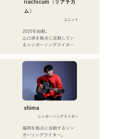
務める。

riachicum（リアチカ
อดีตสมาชิกวง meow, ยูยะ ซู
またアーティストの傍、モ
ム）
เอฮิโร (กีตาร์) จาก the 
デルやタレントとしても活
perfect me และ เอส0. (แบนั
ユニット
躍中。世界的有名なオーデ
ส) จาก xanadoo

ィション番組「ブリテンズ
2020年始動。

ゴットタレント」で日本人
山口県を拠点に活動してい
[ซิงเกิลใหม่]

の芸人史上初のゴールデン
るシンガーソングライター
เพลงใหม่ของพวกเขา "The 
ブザーを獲得し、その後ス
のRiSE(山本莉晴)とトラッ
World is Love" จะวาง
ペインのゴットタレントで
クメイカーのNOPEによる
จำหน่ายในวันที่ 25 มิถุนายน 
もゴールデンブザーを獲得
ユニット

2025
した、ノボせもんなべの応
コロナ禍に入り、音楽で山
援歌「ゴールデンブザー」
口県を盛り上げたいという
や、アメリカ留学時代の心
思いからユニットを始動。

友とコライトした本格的カ
当初は動画配信サイトでの
ントリーソング「Life Goes 
活動のみだったが、2020年
On」もバズり中！

12月より、山口県の地元イ
shima
それらの楽曲を揃えた自身
ベントやライブハウスでの
初のフルアルバム「ONE 
シンガーソングライター
ライブ活動を始める。

BIG FAMILY」を
地元音楽イベントやライブ
福岡を拠点に活動するシン
2025.12.31にリリースし、
ハウスを中心にパフォーマ
ガーソングライター。

iTunesカントリーアルバム