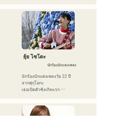
ด้วยน้ำเสียงอันทรงพลัง ซึ่ง
ประจำวัน และแต่งเนื้อร้อง
เปล อาร์แอนด์บี ฟิวชั่น โซล 
ถ่ายทอดอารมณ์ความรู้สึกที่
ในธีม "การเป็นตัวของตัวเอง
ฟังก์ วงดนตรีเครื่องเป่าลม 
เราทุกคนสัมผัสได้ในเนื้อ
อย่างมั่นใจ" เสียงร้องอัน
เอ็นกะ และดนตรีโฟล์ก

เพลง
ไพเราะของพวกเขาได้รับแรง
เขาใช้ดับเบิลเบสและเบส
บันดาลใจจากแนวเพลงอาร์
ไฟฟ้าสลับกันเพื่อให้เหมาะกับ
แอนด์บี และการแสดงดนตรี
สไตล์และเพลง

ที่แหวกแนวของสมาชิกจาก
ภูมิหลังที่แตกต่างกัน ก่อให้
ปัจจุบันเขาเป็นนักดนตรีสตูดิ
เกิดจังหวะดนตรีที่มีเอกลักษณ์
ยุ้ย ไซโตะ
โอและนักดนตรีรับจ้าง โดย
เฉพาะตัวไม่เหมือนใคร
ประจำอยู่ที่ฟุกุโอกะเป็นหลัก
นักร้องนักแต่งเพลง
นักร้องนักแต่งเพลงวัย 22 ปี
จากฟุกุโอกะ

เธอเปิดตัวซิงเกิลแรก 
"โตเกียว" ในปี 2019 และ
ซิงเกิลที่สอง "ทีน" ในปี 2022

เธอแสดงดนตรีเป็นหลักตาม
สถานที่แสดงดนตรีสดใน
เมืองฟุกุโอกะและบนโซเชีย
ลมีเดีย
