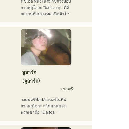
นิชิเฮอิ หนึ่งในสมาชิกวงป๊อป
ของเขาที่ออกโดย holox เมื่อ
จากฟุกุโอกะ "balconny" ที่มี
ปลายปี 2022 ก็มียอดผู้ชม
ผลงานทั่วประเทศ เปิดตัวโปร
ทะลุ 2 ล้านครั้ง ส่งผลให้เขา
เจกต์เดี่ยวในปี 2025 ภายใต้
ขยายกิจกรรมของเขาเข้าสู่
ชื่อใหม่ว่า "westman8" เขา
กระแสหลัก

สร้างสรรค์และเผยแพร่เพลง
โดยใช้ AI สร้างเพลง

เขาเป็นอาจารย์ประจำภาค
เขาออกมินิอัลบั้มติดต่อกัน
วิชาการผลิตดนตรี วิทยาลัย
สามอัลบั้มในเดือนกุมภาพันธ์ 
ดนตรีและนาฏศิลป์ฟุกุโอกะ
2025 และ "Gift" จากมินิ
อัลบั้มแรก "the City Pop 
vol.1" ได้รับเลือกให้เปิดฟัง
จูลาร์ก
บ่อยๆ ทางช่อง KBC MUSIC 
(จูลาร์ก)
SPLASH ประจำเดือน
วงดนตรี
มีนาคม

ช่อง YouTube ของเขา 
วงดนตรีป๊อปอัลเทอร์เนทีฟ
"Balcony TV" เปิดตัวเมื่อวัน
จากฟุกุโอกะ สโลแกนของ
ที่ 1 มกราคม 2025 มีผู้
พวกเขาคือ "Daitoa 
ติดตามมากกว่า 40,000 คน
Kyoaishugi" (ความรักอันยิ่ง
ภายในสามเดือน และยังคง
ใหญ่แห่งเอเชียตะวันออก)

เพิ่มขึ้นเรื่อยๆ
