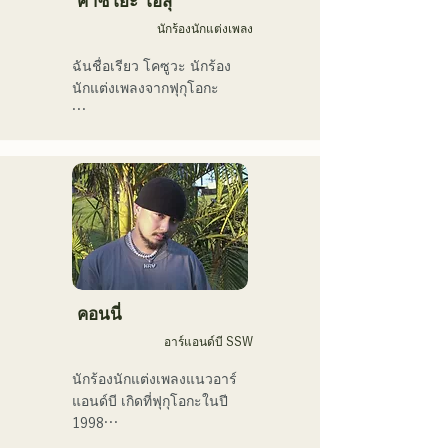
คาซึโยะ โอสุ
พวกเขาได้รับเลือกให้เป็น
นักร้องนักแต่งเพลง
เพลงเปิดของ "KBC Radio 
Hawks Live 2024"
ฉันชื่อเรียว โคซูวะ นักร้อง
นักแต่งเพลงจากฟุกุโอกะ

ปัจจุบันฉันทำกิจกรรมส่วน
ใหญ่ในโตเกียว ทั้งการแสดง
ตามท้องถนน บน TikTok 
และตามงานอีเวนต์ต่างๆ!

ฉันรักดนตรีมาตั้งแต่เด็ก

หลังจากเข้ามัธยมปลาย ฉัน
เริ่มร้องเพลงต่อหน้าผู้คน และ
คอนนี่
ตัดสินใจว่าอยากเป็นนักร้อง

อาร์แอนด์บี SSW
ฉันหวังว่าจะสร้างสรรค์
นักร้องนักแต่งเพลงแนวอาร์
ดนตรีที่เชื่อมโยงกับทุกคน

แอนด์บี เกิดที่ฟุกุโอกะในปี 
1998

・ผู้ชนะรางวัลใหญ่ 
ในปี 2018 เธอเริ่มต้นอาชีพ