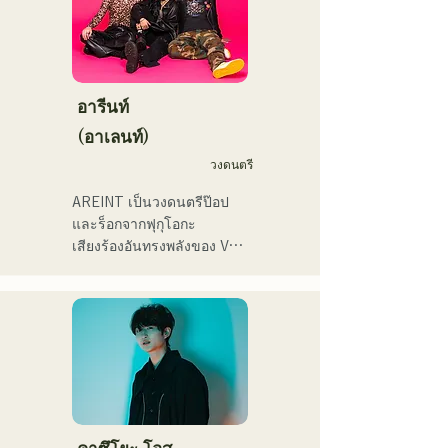
福岡を中心にブッキングラ
ラデサルサ、福岡ウィニン
คอนเสิร์ตทั่วประเทศ

イブや路上ライブなど精力
グスピリッツのスタジアム
的に活動を行っている。

DJ、金鷲旗、山笠関連イベ
ลองฟังเพลงสนุกๆ ที่สร้างจาก
2025年11月22日にはファー
ント、地域イベント、
นวนิยายของพวกเขาดูสิ!
ストワンマンライブを開
Ramen Tech2025(global 
อารีนท์
催。
summit)、福岡市武道館オー
(อาเลนท์)
プニング記念イベント,結婚
式様々な分野で活動。

วงดนตรี
英語も日本語も対応可能で
AREINT เป็นวงดนตรีป๊อป
す。

และร็อกจากฟุกุโอกะ

アーティストの日本人父と
เสียงร้องอันทรงพลังของ Vo. 
アメリカ人母から生まれた
Sakura ผสานกับเสียงร้องอัน
サラブレッド。
ทรงพลัง อ่อนเยาว์ และมี
เอกลักษณ์เฉพาะตัวของ 
SEIYA มือเบส และ SHO มือ
กลอง ก่อให้เกิดดนตรีร็อกที่
ติดหูแต่คุ้นเคย ซึ่งเป็น
เอกลักษณ์เฉพาะตัวของ 
AREINT

เพลง "Remember Me" ของ