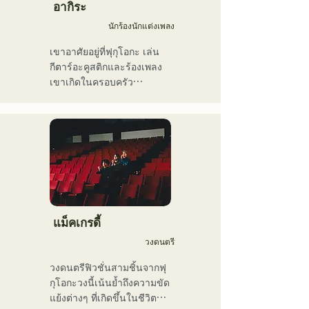
เขาเคยร่วมงานกับศิลปินทั้ง
อากิระ
ในและต่างประเทศ ทั้ง
นักร้องนักแต่งเพลง
คอนเสิร์ตสด คอนเสิร์ตของ
โรงเรียน ทัวร์คอนเสิร์ต งาน
เขาอาศัยอยู่ที่ฟุกุโอกะ เล่น
อีเวนต์ งานปาร์ตี้ การบันทึก
กีตาร์อะคูสติกและร้องเพลง

เสียง การผลิต บทเรียนใน
เขาเกิดในครอบครัว
โรงเรียน บทเรียนนอกสถาน
คริสเตียน และได้สัมผัสกับ
ที่ และบทเรียนส่วนตัว เขายัง
ดนตรีคริสตจักรและกอสเปล
อัปโหลดวิดีโอสอนวงดนตรี
ตั้งแต่ยังเด็ก

เครื่องเป่าลมขึ้น YouTube อีก
เขาเริ่มเล่นกีตาร์ในช่วงปิด
ด้วย

เทอมฤดูร้อนของชั้น
ในช่วงไม่กี่ปีที่ผ่านมา เขายัง
มัธยมศึกษาปีที่ 2 และเริ่มแต่ง
ทำงานเป็นช่างตัดต่อวิดีโอ 
เนื้อร้องและทำนองเพลง

ช่างตัดต่อเสียง วิศวกรมิกซ์
เมื่ออายุ 17 ปี เขาเริ่มแสดง
เสียง ผู้กำกับ และ
ดนตรีตามศูนย์ชุมชนและ
แม็คเกรดี้
โปรดิวเซอร์

ร้านกาแฟ และปัจจุบันได้
วงดนตรี
ขยายกิจกรรมของเขาไปยัง
รสนิยมทางดนตรีของเขา
สถานที่แสดงดนตรีสดทั้งใน
วงดนตรีฟิวชั่นสามชิ้นจากฟุ
ครอบคลุมหลากหลายแนว
และนอกจังหวัด

กุโอกะวงนี้เน้นย้ำถึงความขัด
เพลง ได้แก่ ร็อกคลาสสิก 
นักร้องนักแต่งเพลงที่โด่งดัง
แย้งต่างๆ ที่เกิดขึ้นในชีวิต
ป๊อป เจ-ป๊อป ละติน แจ๊ส กอส