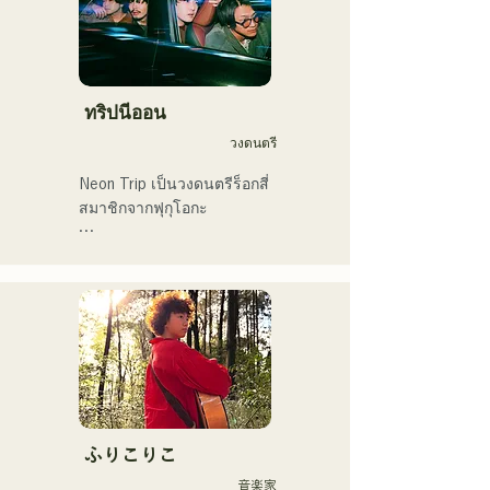
ทริปนีออน
วงดนตรี
Neon Trip เป็นวงดนตรีร็อกสี่
สมาชิกจากฟุกุโอกะ

วงได้เปลี่ยนชื่อจาก 
Albatross เป็น Neon Trip ใน
เดือนพฤศจิกายน 2023

แก่นแท้ของป๊อปร็อกถูก
ถ่ายทอดผ่านบทเพลงอันแสน
คิดถึง ขับร้องโดยนักร้องและ
มือกีตาร์ ยูมะ คามิยะ 
ท่วงทำนองและเนื้อร้องที่บาง
ふりこりこ
ครั้งก็นุ่มนวล บางครั้งก็เข้ม
音楽家