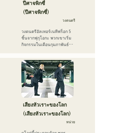
งานของเธอเองแล้ว เธอยัง
จากหลากหลายรุ่น บุคลิก
ปีศาจพิกซี่
ทำงานหลากหลายสาขา
เฉพาะตัวของสมาชิกแต่ละ
(ปีศาจพิกซี่)
อาชีพ เช่น พิธีกรรายการวิทยุ 
คนถูกนำมาใช้ประกอบดนตรี 
ครูฝึกสอนเสียง และครู
วงดนตรี
และเสียงดนตรีที่นุ่มนวลและ
อาชีวศึกษา ด้วยเสียงร้องอัน
อบอุ่น

วงดนตรีอัลเทอร์เนทีฟร็อก 5 
ทรงพลังและความสามารถใน
ปัจจุบันพวกเขาแสดงดนตรี
ชิ้นจากฟุกุโอกะ พวกเขาเริ่ม
การร้องเพลงอันโดดเด่น เธอ
สดตามสถานที่จัดงานและ
กิจกรรมในเดือนกุมภาพันธ์ 
คือนักร้องนักแต่งเพลงที่จะ
กิจกรรมกลางแจ้ง โดยส่วน
2025 และแสดงสดเป็นหลัก
เป็นผู้นำคนรุ่นต่อไป
ใหญ่อยู่ในฟุกุโอกะ และยัง
ในสถานที่จัดแสดงดนตรีใน
โพสต์และสตรีมวิดีโอบนโซ
จังหวัดฟุกุโอกะ ด้วยเนื้อเพลง
เชียลมีเดียอย่างต่อเนื่อง
ที่สะท้อนความเหงาและความ
ขัดแย้ง และท่วงทำนองกีตาร์
ที่ติดหู พวกเขามุ่งหวังที่จะ
สร้างเสียงเพลงที่จะประทับอยู่
ในใจของผู้ฟัง
เสียงหัวเราะของโลก
(เสียงหัวเราะของโลก)
หน่วย