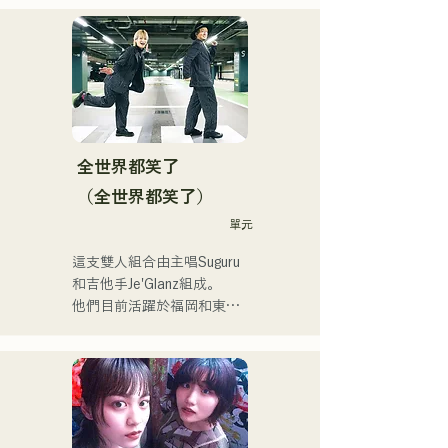
的歌詞充滿對孤獨和衝突的
共鳴，配上朗朗上口的吉他
旋律，旨在創造一種能夠銘
刻在聽眾心中的音樂。
全世界都笑了
（全世界都笑了）
單元
這支雙人組合由主唱Suguru
和吉他手Je'Glanz組成。

他們目前活躍於福岡和東
京，目標是參加紅白歌謠大
戰。

他們的社群媒體瀏覽量超過
350萬，粉絲超過11.9萬！

他們也被選中代表J:COM福
岡、熊本和下關，演唱2024