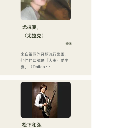
三張迷你專輯，其中首張迷
你專輯《the City Pop 
vol.1》中的《Gift》被選為3
月份KBC MUSIC SPLASH
的熱門單曲。

尤拉克。
他的YouTube頻道「Balcony 
（尤拉克）
TV」於2025年1月1日上
樂團
線，三個月內訂閱人數已超
過4萬，且仍在持續成長。

來自福岡的另類流行樂團。
他是一位身兼數職的獨特藝
他們的口號是「大東亞愛主
術家：樂隊成員、音樂作曲
義」（Daitoa 
家、企業高管和電台主持
Kyoaishugi）。

人。
他們的歌詞展現了主唱清原
獨特的世界觀，而他們前衛
迷人的音樂也讓他們與眾不
同。
松下和弘