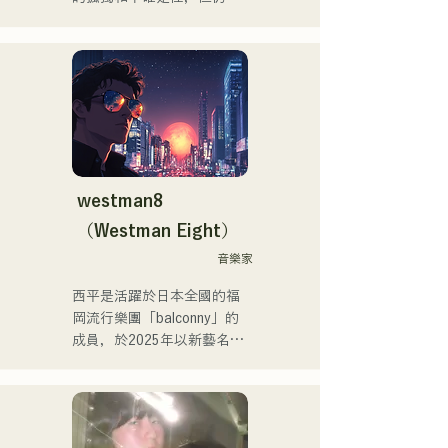
近年來，他積極從事歌曲創
續前進，並將這些感受融入
作和Remix工作。他與
歌詞中，並由每個成員獨特
VTuber「Tenki Okome」合
的編曲創作歌曲。
作的歌曲「Life Size feat. 
Tenki Okome」榮登iTunes
電子音樂榜第一位，並被收
錄到Spotify官方播放清單
中。

westman8
他也為「hololive」的
（Westman Eight）
「NEGI☆U」提供音樂，而
他於2022年底由holox發行
音樂家
的歌曲「Toyo Repaint」播
西平是活躍於日本全國的福
放量突破200萬次，他的活
岡流行樂團「balconny」的
動範圍也逐漸擴大到主流音
成員，於2025年以新藝名
樂領域。

「westman8」啟動個人計
畫。他利用音樂生成AI創作
他是福岡音樂舞蹈學院音樂
和發行音樂。

製作系的講師。
他於2025年2月連續發行了