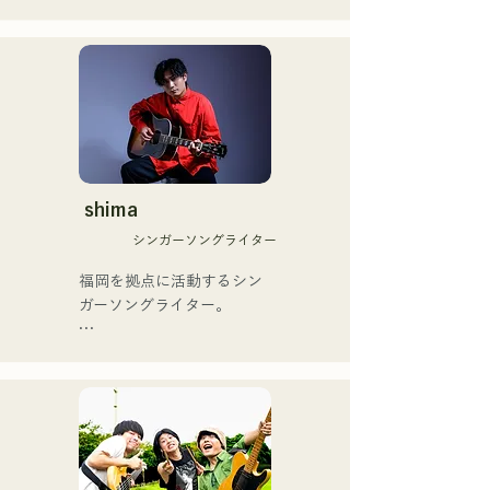
のRiSE(山本莉晴)とトラッ
ペインのゴットタレントで
クメイカーのNOPEによる
もゴールデンブザーを獲得
ユニット

した、ノボせもんなべの応
コロナ禍に入り、音楽で山
援歌「ゴールデンブザー」
口県を盛り上げたいという
や、アメリカ留学時代の心
思いからユニットを始動。

友とコライトした本格的カ
当初は動画配信サイトでの
ントリーソング「Life Goes 
活動のみだったが、2020年
On」もバズり中！

12月より、山口県の地元イ
shima
それらの楽曲を揃えた自身
ベントやライブハウスでの
初のフルアルバム「ONE 
シンガーソングライター
ライブ活動を始める。

BIG FAMILY」を
地元音楽イベントやライブ
福岡を拠点に活動するシン
2025.12.31にリリースし、
ハウスを中心にパフォーマ
ガーソングライター。

iTunesカントリーアルバム
ンスをしている。
で初登場5位、その後3位を
アコースティックギターの
獲得。

弾き語りスタイルで、ロッ
日本テレビ「笑ってこらえ
クティストの力強さとバラ
て」、FBS「福岡く
ードの繊細さを併せ持つ楽
ん。」、「発見らくちゃ
曲を届けている。

く！」やFUKUOKA 
STREET PARTY、