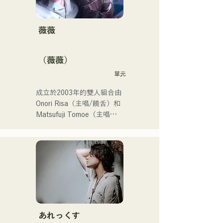
年第106屆全日本高中棒球
錦標賽的主題曲，成為一支
值得關注的組合。
薇薇
（薇薇）
單元
成立於2003年的雙人組合由
Onori Risa（主唱/饒舌）和
Matsufuji Tomoe（主唱）
組成。她們的歌曲以溫柔的
世界觀和溫暖而富有力量的
嗓音，傳遞著直白而有力的
信息，輕輕觸動著聽眾的心
靈。

她們於2025年1月23日發行
首支單曲《Zatsuni 
Tamede》，正式出道。

あれっくす