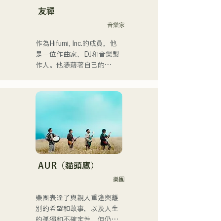
樂風格。甜美的嗓音和偶爾
友禪
的R&B合唱是她的魅力所
音樂家
在。

請關注她幹練的風格。
作為Hifumi, Inc.的成員，他
是一位作曲家、DJ和音樂製
作人。他憑藉著自己的
Remix曲目，在全國各地的
派對上擔任DJ。他出色的舞
台表現和紮實的DJ技巧備受
讚譽。

他曾參加過「EDP lab 
2017」、
「Re:animation12」、
「Porter Robinson JAPAN 
AUR（貓頭鷹）
Tour」以及
樂團
「VIRTUAFREAK @ 
Shinkiba AGEHA」等眾多活
樂團表達了與親人重逢與離
動。

別的希望和故事，以及人生
的孤獨和不確定性，但仍繼