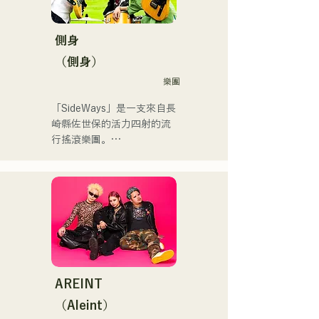
 コンセプトは、「等身大の
Hannibal Halloween Music 
ままで。僕とあなたのため
Festival ,sunset live2019、
の音楽を。」気持ちが落ち
側身
鷹祭Summer Boostイベン
込んだ時や、心が沈んでし
トステージにも出演。MCと
（側身）
まう時こそ聴いてほしい。

してはRugby World 
樂團
自分自身も迷いや葛藤を抱
cup2019 Public viewing、競
える瞬間があるからこそ、
輪日本一ダービーの場内ア
「SideWays」是一支來自長
作り物ではなく、ありのま
ナウンス、ラグビー女子日
崎縣佐世保的活力四射的流
まの感情や言葉をそのまま
本代表世界大会スタジアム
行搖滾樂團。

音楽にしている。

DJ、プレアデスカップ
2023(ダンスイベント）、
去年12月，他們發行了全新
2024年10月より音楽活動を
滑走屋場内アナウンス、ク
EP《夢戰夜》，並開啟了全
開始。

リスマスアドベント、イス
國巡迴演出。

福岡を中心にブッキングラ
ラデサルサ、福岡ウィニン
イブや路上ライブなど精力
グスピリッツのスタジアム
來聽聽他們根據小說改編的
的に活動を行っている。

DJ、金鷲旗、山笠関連イベ
充滿樂趣又略帶憂鬱的歌曲
2025年11月22日にはファー
ント、地域イベント、
吧！
ストワンマンライブを開
Ramen Tech2025(global 
AREINT
催。
summit)、福岡市武道館オー
（Aleint）
プニング記念イベント,結婚