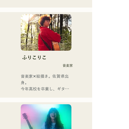
樂團於2023年11月將原名
「albatross」更名為「Neon 
Trip」。

由主唱兼吉他手神谷雄馬傾
情演繹的懷舊歌曲，將流行
搖滾的精髓淋漓盡致地展現
出來。時而柔和、時而激昂
的旋律和歌詞，加上樂團成
ふりこりこ
員多元的音樂根基，成就了
音楽家
他們多元的音樂風格。他們
以「令和歌謠搖滾」為名，
音楽家✕絵描き。佐賀県出
活躍於樂壇。
身。

今年高校を卒業し、ギター
や民族楽器、日用品などを
用いた、独自の音楽制作を
行う傍ら、大胆な色彩感覚
を活かしたアート制作に励
む。枠に収まりきれないマ
ルチな表現スタイルを確立