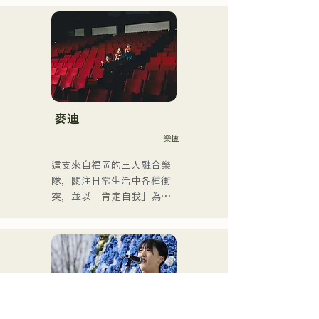
師、導演和製作人等工作。

國中二年級暑假開始學習吉
他，開始作詞作曲。

他的音樂風格廣泛，涵蓋古
17歲時，他開始在社區中心
典搖滾、流行音樂、日本流
和咖啡館表演，如今活動範
行音樂、拉丁音樂、爵士
圍已擴展至福岡縣內外的現
樂、福音音樂、R&B、融合
場音樂場所。

音樂、靈魂樂、放克音樂、
他是一位以充滿力量的嗓音
管樂團、演歌和民謠音樂
而聞名的創作歌手，他的歌
麥迪
等。

聲將我們每個人的情感融入
樂團
他根據風格和歌曲交替使用
歌詞中。
低音提琴和電貝斯。

這支來自福岡的三人融合樂
隊，關注日常生活中各種衝
他目前是一名錄音室音樂家
突，並以「肯定自我」為主
和伴奏音樂家，主要居住在
題創作歌詞。他們受R&B啟
福岡。
發的沙啞嗓音，加上來自不
同背景成員的跨流派表演，
共同創造出獨特的律動。