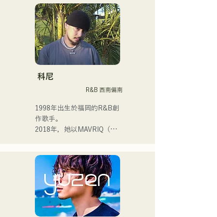
中表演！

我從小就熱愛音樂。

進入高中後，我開始在眾人
面前唱歌，並決定成為一名
歌手。

科尼
R&B 西南偏南
我希望創作出能與每個人產
生共鳴的音樂。

1998年出生於福岡的R&B創
作歌手。

・榮獲2022年度
2018年，她以MAVRIQ（原
CampusCollection大獎

MELTY LOUNGE）為伴，
・我的原創歌曲《Pudding》
以福岡為中心開啟了自己的
將於2024年擔任KBC Radio
音樂生涯。

的片頭曲。

2022年，她以Kønny為藝名
開始個人活動。

我預計在2024年12月24日在
她融合了自童年時代便深受
大丸廣場舉行的慈善音樂馬
影響的90年代和00年代的
拉鬆上亮相。
R&B音樂，追求著全新的音