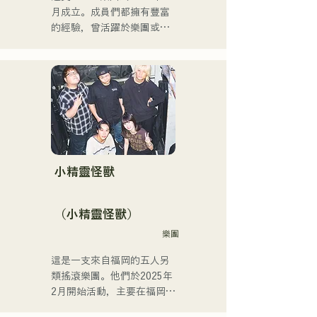
2017年起，她回到福岡，除
月成立。成員們都擁有豐富
了自己的工作之外，還活躍
的經驗，曾活躍於樂團或擔
於電台主持人、聲樂教練、
任暖場嘉賓，但最後決定組
職業學校講師等多個領域。
建一支擁有全新音樂目標的
她擁有高亢的嗓音和出眾的
樂團。 CHiKa清澈的嗓音、
演唱實力，是一位引領下一
樸實的歌詞和懷舊的旋律贏
代的創作歌手。
得了不同年齡層觀眾的支
持。成員們充分發揮各自的
個性，打造出溫柔溫暖的音
樂。

目前，他們主要在福岡等地
小精靈怪獸
的現場音樂場所和戶外活動
中演出，同時也活躍於社群
（小精靈怪獸）
媒體上發布和直播影片。
樂團
這是一支來自福岡的五人另
類搖滾樂團。他們於2025年
2月開始活動，主要在福岡縣
的現場音樂場所演出。他們