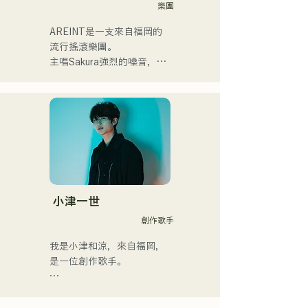
式様々な分野で活動。

樂團
英語も日本語も対応可能で
AREINT是一支來自福岡的
す。

流行搖滾樂團。

アーティストの日本人父と
主唱Sakura強烈的嗓音，與
アメリカ人母から生まれた
貝斯手SEIYA和鼓手SHO強
サラブレッド。
勁、年輕而獨特的嗓音相結
合，共同創造出一種既引人
入勝又熟悉的搖滾樂，這就
是AREINT的獨特之處。

他們的歌曲《Remember 
Me》被選為「KBC Radio 
Hawks Live 2024」的片頭
曲。
小津一世
創作歌手
我是小津和涼，來自福岡，
是一位創作歌手。

目前，我主要在東京活動，
在街頭、TikTok和各種活動