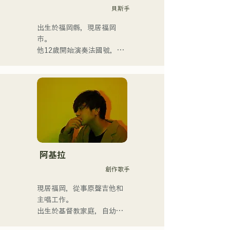
貝斯手
出生於福岡縣，現居福岡
市。

他12歲開始演奏法國號，15
歲開始演奏小號。 16歲與朋
友組成搖滾樂團時，他開始
學習電貝斯。 18歲考入福岡
交流藝術學院。畢業後，他
開始從事職業貝斯手的工
作。

他曾與國內外藝術家合作，
參與現場演唱會、學校音樂
會、巡迴演出、活動、派
阿基拉
對、錄音、製作、學校課
創作歌手
程、現場課程和私人課程。
他也將管樂團的教學影片上
現居福岡，從事原聲吉他和
傳到YouTube。

主唱工作。

近年來，他還從事過影片編
出生於基督教家庭，自幼接
輯、音訊編輯、混音工程
觸教會音樂和福音音樂。
