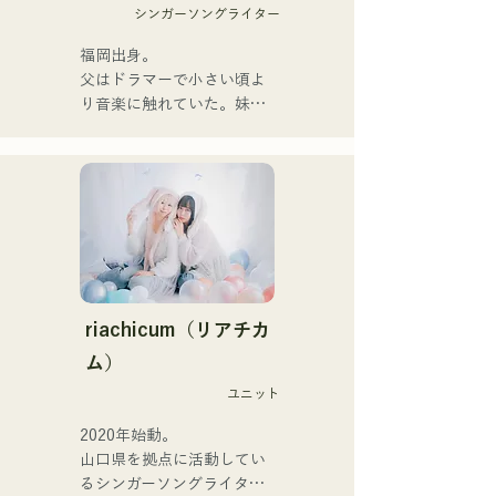
シンガーソングライター
她們的音樂形式多樣，包括
原聲、伴奏和樂隊編曲。

福岡出身。

父はドラマーで小さい頃よ
她們的錄音和現場演出得到
り音楽に触れていた。妹
了Zigzaguzu樂團的
Pauletteもシンガーとして
CHOYO（鍵盤/吉他）、前
活躍中。

meow樂團的Taisei（鼓
家族で音楽を楽しむミュー
手）、the perfect me樂團
ジックファミリー。

的Yuya Suehiro（吉他）以
10代後半にアメリカへ4年
及xanadoo樂團的S0.
半留学。

（Banus）的支持。

現在はLOVE FMの"music 
×serendipity"でラジオDJを
【新單曲】

務める。

riachicum（リアチカ
またアーティストの傍、モ
ム）
她們的新歌《The World is 
デルやタレントとしても活
Love》將於2025年6月25日
ユニット
躍中。世界的有名なオーデ
發行。
ィション番組「ブリテンズ
2020年始動。

ゴットタレント」で日本人
山口県を拠点に活動してい
の芸人史上初のゴールデン
るシンガーソングライター
ブザーを獲得し、その後ス