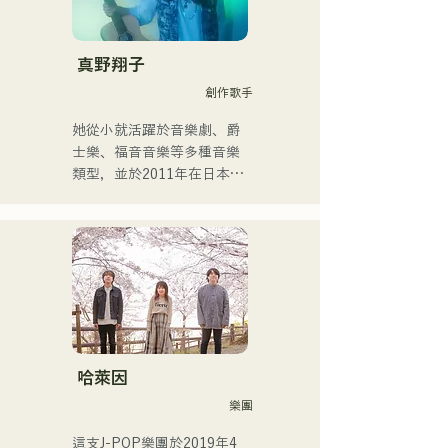
するため、日々探求を続け
ている。現在はSNSを中心
に、自身の表現を発信中。
真野翔子
創作歌手
她從小就活躍於音樂劇、爵
士樂、福音音樂等多種音樂
類型，並於2011年在日本出
道。

她以家鄉福岡和九州為中
心，在各種媒體上亮相，也
參與了許多企業廣告歌曲和
電影的製作。

2014年至2017年，她以東京
為據點，活躍於多個領域，
包括為寶礦力水特電視廣告
作曲、在富士電視台
哈萊因
《MUSIC FAIR》節目中擔
樂團
任森山直太郎的副歌、以及
出演搖滾音樂劇。

這支J-POP樂團於2019年4