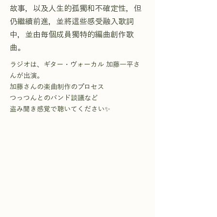
故事，以及人生的孤獨和不確定性，但
仍繼續前進，並將這些感受融入歌詞
中，並由每個成員獨特的編曲創作歌
曲。
ラジオは、ギター・ヴォーカル 加藤一平さ
んが出演。
加藤さんの楽曲制作のプロセス
つっつんとのバンド談議など
盗み聞き感覚で聴いてください✨