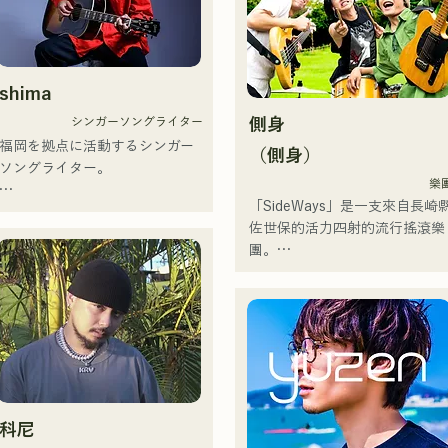
曲，成為一支值得關注的組合。
她們於2025年1月23日發行首支
單曲《Zatsuni Tamede》，正
出道。

shima
她們的音樂形式多樣，包括原
シンガーソングライター
側身
聲、伴奏和樂隊編曲。

福岡を拠点に活動するシンガー
（側身）
ソングライター。

她們的錄音和現場演出得到了
樂
Zigzaguzu樂團的CHOYO（鍵盤
「SideWays」是一支來自長崎
アコースティックギターの弾き
吉他）、前meow樂團的
佐世保的活力四射的流行搖滾樂
語りスタイルで、ロックティス
Taisei（鼓手）、the perfect m
團。

トの力強さとバラードの繊細さ
樂團的Yuya Suehiro（吉他）以
を併せ持つ楽曲を届けている。

及xanadoo樂團的S0.（Banus）
去年12月，他們發行了全新
的支持。

EP《夢戰夜》，並開啟了全國
 コンセプトは、「等身大のまま
迴演出。

で。僕とあなたのための音楽
【新單曲】

を。」気持ちが落ち込んだ時
來聽聽他們根據小說改編的充滿
や、心が沈んでしまう時こそ聴
她們的新歌《The World is 
樂趣又略帶憂鬱的歌曲吧！
いてほしい。

Love》將於2025年6月25日發
科尼
自分自身も迷いや葛藤を抱える
行。