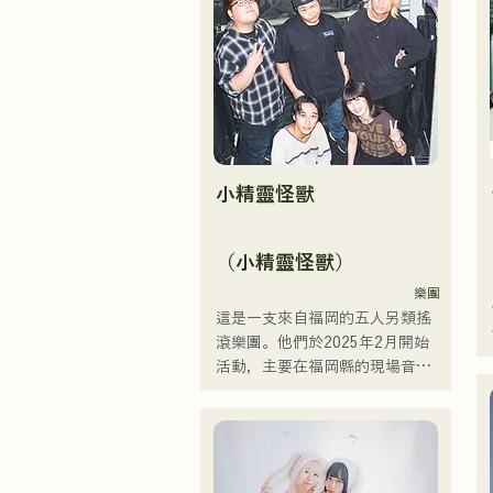
Trip」。

由主唱兼吉他手神谷雄馬傾情演
繹的懷舊歌曲，將流行搖滾的精
髓淋漓盡致地展現出來。時而柔
和、時而激昂的旋律和歌詞，加
上樂團成員多元的音樂根基，成
就了他們多元的音樂風格。他們
小精靈怪獸
以「令和歌謠搖滾」為名，活躍
於樂壇。
（小精靈怪獸）
樂團
這是一支來自福岡的五人另類搖
滾樂團。他們於2025年2月開始
活動，主要在福岡縣的現場音樂
場所演出。他們的歌詞充滿對孤
獨和衝突的共鳴，配上朗朗上口
的吉他旋律，旨在創造一種能夠
銘刻在聽眾心中的音樂。