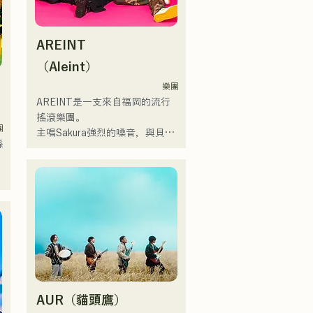
る。

またアーティストの傍、モデル
式
やタレントとしても活躍中。世
AREINT
界的有名なオーディション番組
「ブリテンズゴットタレント」
（Aleint）
で日本人の芸人史上初のゴール
樂團
デンブザーを獲得し、その後ス
AREINT是一支來自福岡的流行
ペインのゴットタレントでもゴ
搖滾樂團。

ールデンブザーを獲得した、ノ
團
主唱Sakura強烈的嗓音，與貝斯
/
ボせもんなべの応援歌「ゴール
縣
手SEIYA和鼓手SHO強勁、年輕
デンブザー」や、アメリカ留学
而獨特的嗓音相結合，共同創造
e
時代の心友とコライトした本格
出一種既引人入勝又熟悉的搖滾
的カントリーソング「Life Goes 
樂，這就是AREINT的獨特之
On」もバズり中！

處。

それらの楽曲を揃えた自身初の
巡
他們的歌曲《Remember Me》
フルアルバム「ONE BIG 
被選為「KBC Radio Hawks Live 
FAMILY」を2025.12.31にリリ
2024」的片頭曲。
ースし、iTunesカントリーアル
バムで初登場5位、その後3位を
獲得。

AUR（貓頭鷹）
日本テレビ「笑ってこらえ