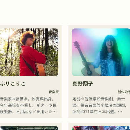
ふりこりこ
真野翔子
音楽家
創作歌
音楽家✕絵描き。佐賀県出身。

她從小就活躍於音樂劇、爵士
今年高校を卒業し、ギターや民
樂、福音音樂等多種音樂類型，
族楽器、日用品などを用いた、
並於2011年在日本出道。

独自の音楽制作を行う傍ら、大
她以家鄉福岡和九州為中心，在
胆な色彩感覚を活かしたアート
各種媒體上亮相，也參與了許多