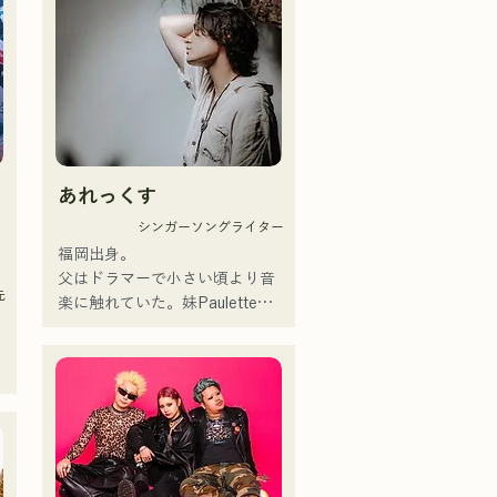
音、樸實的歌詞和懷舊的旋律贏
據
得了不同年齡層觀眾的支持。成
員們充分發揮各自的個性，打造
出溫柔溫暖的音樂。

目前，他們主要在福岡等地的現
場音樂場所和戶外活動中演出，
同時也活躍於社群媒體上發布和
自
直播影片。
あれっくす
シンガーソングライター
福岡出身。

父はドラマーで小さい頃より音
元
楽に触れていた。妹Pauletteも
シンガーとして活躍中。

家族で音楽を楽しむミュージッ
クファミリー。

10代後半にアメリカへ4年半留
学。

現在はLOVE FMの"music 
×serendipity"でラジオDJを務め