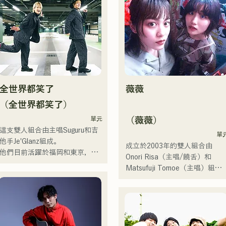
制作に励む。枠に収まりきれな
企業廣告歌曲和電影的製作。

いマルチな表現スタイルを確立
2014年至2017年，她以東京為
するため、日々探求を続けてい
點，活躍於多個領域，包括為寶
る。現在はSNSを中心に、自身
礦力水特電視廣告作曲、在富士
の表現を発信中。
電視台《MUSIC FAIR》節目中
擔任森山直太郎的副歌、以及出
演搖滾音樂劇。

2017年起，她回到福岡，除了
全世界都笑了
薇薇
己的工作之外，還活躍於電台主
持人、聲樂教練、職業學校講師
（全世界都笑了）
等多個領域。她擁有高亢的嗓音
單元
（薇薇）
和出眾的演唱實力，是一位引領
這支雙人組合由主唱Suguru和吉
下一代的創作歌手。
單
他手Je'Glanz組成。

成立於2003年的雙人組合由
他們目前活躍於福岡和東京，目
Onori Risa（主唱/饒舌）和
標是參加紅白歌謠大戰。

Matsufuji Tomoe（主唱）組
他們的社群媒體瀏覽量超過350
成。她們的歌曲以溫柔的世界觀
萬，粉絲超過11.9萬！

和溫暖而富有力量的嗓音，傳遞
他們也被選中代表J:COM福岡、
著直白而有力的信息，輕輕觸動
熊本和下關，演唱2024年第106
著聽眾的心靈。

屆全日本高中棒球錦標賽的主題