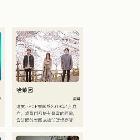
哈萊因
手
樂團
這支J-POP樂團於2019年4月成
立。成員們都擁有豐富的經驗，
曾活躍於樂團或擔任暖場嘉賓，
但最後決定組建一支擁有全新音
樂目標的樂團。 CHiKa清澈的嗓