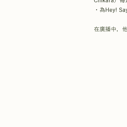
Chikara
・為Hey! S
在廣播中，