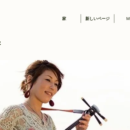
家
新しいページ
M
爾