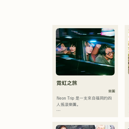
霓虹之旅
樂團
Neon Trip 是一支來自福岡的四
人搖滾樂團。

樂團於2023年11月將原名
「albatross」更名為「Neon 