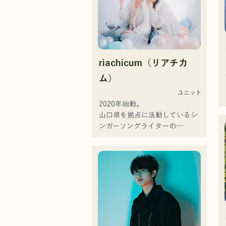
riachicum（リアチカ
ム）
ユニット
2020年始動。

山口県を拠点に活動しているシ
ンガーソングライターの
RiSE(山本莉晴)とトラックメイ
カーのNOPEによるユニット

コロナ禍に入り、音楽で山口県
を盛り上げたいという思いから
ユニットを始動。

当初は動画配信サイトでの活動
のみだったが、2020年12月よ
り、山口県の地元イベントやラ