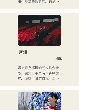
近年來，他還從事過影片編
出生於基督教家庭，自幼接
輯、音訊編輯、混音工程
觸教會音樂和福音音樂。

師、導演和製作人等工作。

國中二年級暑假開始學習吉
他，開始作詞作曲。

他的音樂風格廣泛，涵蓋古
17歲時，他開始在社區中心
典搖滾、流行音樂、日本流
和咖啡館表演，如今活動範
行音樂、拉丁音樂、爵士
圍已擴展至福岡縣內外的現
樂、福音音樂、R&B、融合
場音樂場所。

音樂、靈魂樂、放克音樂、
他是一位以充滿力量的嗓音
管樂團、演歌和民謠音樂
而聞名的創作歌手，他的歌
麥迪
等。

聲將我們每個人的情感融入
樂團
他根據風格和歌曲交替使用
歌詞中。
低音提琴和電貝斯。

這支來自福岡的三人融合樂
隊，關注日常生活中各種衝
他目前是一名錄音室音樂家
突，並以「肯定自我」為主
和伴奏音樂家，主要居住在
題創作歌詞。他們受R&B啟
福岡。
發的沙啞嗓音，加上來自不
同背景成員的跨流派表演，
共同創造出獨特的律動。