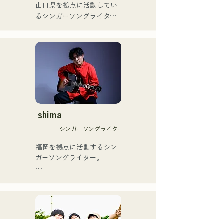
山口県を拠点に活動してい
の芸人史上初のゴールデン
るシンガーソングライター
ブザーを獲得し、その後ス
のRiSE(山本莉晴)とトラッ
ペインのゴットタレントで
クメイカーのNOPEによる
もゴールデンブザーを獲得
ユニット

した、ノボせもんなべの応
コロナ禍に入り、音楽で山
援歌「ゴールデンブザー」
口県を盛り上げたいという
や、アメリカ留学時代の心
思いからユニットを始動。

友とコライトした本格的カ
当初は動画配信サイトでの
ントリーソング「Life Goes 
活動のみだったが、2020年
On」もバズり中！

12月より、山口県の地元イ
shima
それらの楽曲を揃えた自身
ベントやライブハウスでの
初のフルアルバム「ONE 
シンガーソングライター
ライブ活動を始める。

BIG FAMILY」を
地元音楽イベントやライブ
福岡を拠点に活動するシン
2025.12.31にリリースし、
ハウスを中心にパフォーマ
ガーソングライター。

iTunesカントリーアルバム
ンスをしている。
で初登場5位、その後3位を
アコースティックギターの
獲得。

弾き語りスタイルで、ロッ
日本テレビ「笑ってこらえ
クティストの力強さとバラ
て」、FBS「福岡く
ードの繊細さを併せ持つ楽
ん。」、「発見らくちゃ