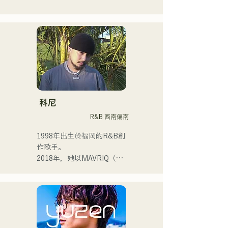
目前，我主要在東京活動，
在街頭、TikTok和各種活動
中表演！

我從小就熱愛音樂。

進入高中後，我開始在眾人
面前唱歌，並決定成為一名
歌手。

科尼
R&B 西南偏南
我希望創作出能與每個人產
生共鳴的音樂。

1998年出生於福岡的R&B創
作歌手。

・榮獲2022年度
2018年，她以MAVRIQ（原
CampusCollection大獎

MELTY LOUNGE）為伴，
・我的原創歌曲《Pudding》
以福岡為中心開啟了自己的
將於2024年擔任KBC Radio
音樂生涯。

的片頭曲。

2022年，她以Kønny為藝名
開始個人活動。

我預計在2024年12月24日在
她融合了自童年時代便深受