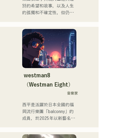
動。

別的希望和故事，以及人生
的孤獨和不確定性，但仍繼
近年來，他積極從事歌曲創
續前進，並將這些感受融入
作和Remix工作。他與
歌詞中，並由每個成員獨特
VTuber「Tenki Okome」合
的編曲創作歌曲。
作的歌曲「Life Size feat. 
Tenki Okome」榮登iTunes
電子音樂榜第一位，並被收
錄到Spotify官方播放清單
中。

westman8
他也為「hololive」的
（Westman Eight）
「NEGI☆U」提供音樂，而
他於2022年底由holox發行
音樂家
的歌曲「Toyo Repaint」播
西平是活躍於日本全國的福
放量突破200萬次，他的活
岡流行樂團「balconny」的
動範圍也逐漸擴大到主流音
成員，於2025年以新藝名
樂領域。

「westman8」啟動個人計
畫。他利用音樂生成AI創作
他是福岡音樂舞蹈學院音樂