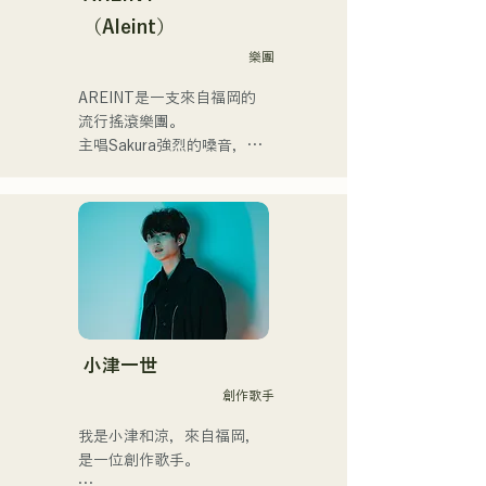
summit)、福岡市武道館オー
（Aleint）
プニング記念イベント,結婚
式様々な分野で活動。

樂團
英語も日本語も対応可能で
AREINT是一支來自福岡的
す。

流行搖滾樂團。

アーティストの日本人父と
主唱Sakura強烈的嗓音，與
アメリカ人母から生まれた
貝斯手SEIYA和鼓手SHO強
サラブレッド。
勁、年輕而獨特的嗓音相結
合，共同創造出一種既引人
入勝又熟悉的搖滾樂，這就
是AREINT的獨特之處。

他們的歌曲《Remember 
Me》被選為「KBC Radio 
Hawks Live 2024」的片頭
曲。
小津一世
創作歌手
我是小津和涼，來自福岡，
是一位創作歌手。
