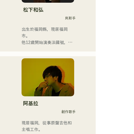
松下和弘
貝斯手
出生於福岡縣，現居福岡
市。

他12歲開始演奏法國號，15
歲開始演奏小號。 16歲與朋
友組成搖滾樂團時，他開始
學習電貝斯。 18歲考入福岡
交流藝術學院。畢業後，他
開始從事職業貝斯手的工
作。

他曾與國內外藝術家合作，
參與現場演唱會、學校音樂
會、巡迴演出、活動、派
阿基拉
對、錄音、製作、學校課
創作歌手
程、現場課程和私人課程。
他也將管樂團的教學影片上
現居福岡，從事原聲吉他和
傳到YouTube。

主唱工作。
