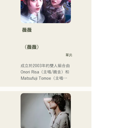
他們也被選中代表J:COM福
岡、熊本和下關，演唱2024
年第106屆全日本高中棒球
錦標賽的主題曲，成為一支
值得關注的組合。
薇薇
（薇薇）
單元
成立於2003年的雙人組合由
Onori Risa（主唱/饒舌）和
Matsufuji Tomoe（主唱）
組成。她們的歌曲以溫柔的
世界觀和溫暖而富有力量的
嗓音，傳遞著直白而有力的
信息，輕輕觸動著聽眾的心
靈。

她們於2025年1月23日發行