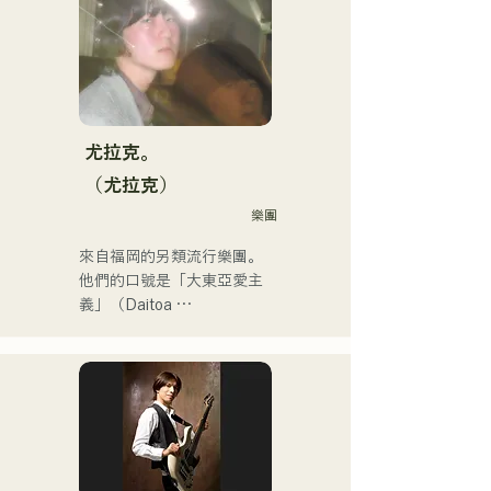
和發行音樂。

製作系的講師。
他於2025年2月連續發行了
三張迷你專輯，其中首張迷
你專輯《the City Pop 
vol.1》中的《Gift》被選為3
月份KBC MUSIC SPLASH
的熱門單曲。

尤拉克。
他的YouTube頻道「Balcony 
（尤拉克）
TV」於2025年1月1日上
樂團
線，三個月內訂閱人數已超
過4萬，且仍在持續成長。

來自福岡的另類流行樂團。
他是一位身兼數職的獨特藝
他們的口號是「大東亞愛主
術家：樂隊成員、音樂作曲
義」（Daitoa 
家、企業高管和電台主持
Kyoaishugi）。

人。
他們的歌詞展現了主唱清原
獨特的世界觀，而他們前衛
迷人的音樂也讓他們與眾不
同。