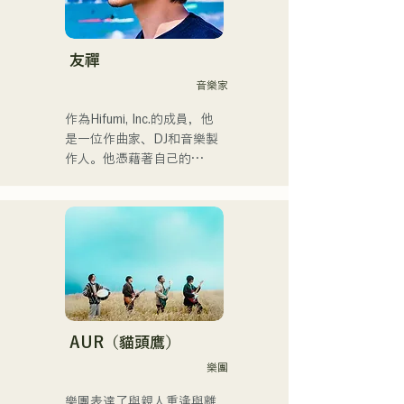
大丸廣場舉行的慈善音樂馬
影響的90年代和00年代的
拉鬆上亮相。
R&B音樂，追求著全新的音
樂風格。甜美的嗓音和偶爾
友禪
的R&B合唱是她的魅力所
音樂家
在。

請關注她幹練的風格。
作為Hifumi, Inc.的成員，他
是一位作曲家、DJ和音樂製
作人。他憑藉著自己的
Remix曲目，在全國各地的
派對上擔任DJ。他出色的舞
台表現和紮實的DJ技巧備受
讚譽。

他曾參加過「EDP lab 
2017」、
「Re:animation12」、
「Porter Robinson JAPAN 
AUR（貓頭鷹）
Tour」以及
樂團
「VIRTUAFREAK @ 
Shinkiba AGEHA」等眾多活
樂團表達了與親人重逢與離