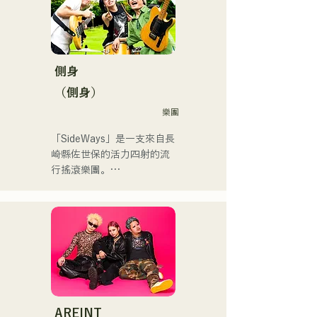
曲を届けている。

く！」やFUKUOKA 
STREET PARTY、
 コンセプトは、「等身大の
Hannibal Halloween Music 
ままで。僕とあなたのため
Festival ,sunset live2019、
の音楽を。」気持ちが落ち
側身
鷹祭Summer Boostイベン
込んだ時や、心が沈んでし
トステージにも出演。MCと
（側身）
まう時こそ聴いてほしい。

してはRugby World 
樂團
自分自身も迷いや葛藤を抱
cup2019 Public viewing、競
える瞬間があるからこそ、
輪日本一ダービーの場内ア
「SideWays」是一支來自長
作り物ではなく、ありのま
ナウンス、ラグビー女子日
崎縣佐世保的活力四射的流
まの感情や言葉をそのまま
本代表世界大会スタジアム
行搖滾樂團。

音楽にしている。

DJ、プレアデスカップ
2023(ダンスイベント）、
去年12月，他們發行了全新
2024年10月より音楽活動を
滑走屋場内アナウンス、ク
EP《夢戰夜》，並開啟了全
開始。

リスマスアドベント、イス
國巡迴演出。

福岡を中心にブッキングラ
ラデサルサ、福岡ウィニン
イブや路上ライブなど精力
グスピリッツのスタジアム
來聽聽他們根據小說改編的
的に活動を行っている。

DJ、金鷲旗、山笠関連イベ
充滿樂趣又略帶憂鬱的歌曲
2025年11月22日にはファー
ント、地域イベント、
吧！
ストワンマンライブを開
Ramen Tech2025(global 
AREINT
催。