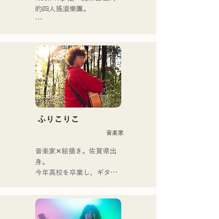
的四人搖滾樂團。

樂團於2023年11月將原名
「albatross」更名為「Neon 
Trip」。

由主唱兼吉他手神谷雄馬傾
情演繹的懷舊歌曲，將流行
搖滾的精髓淋漓盡致地展現
出來。時而柔和、時而激昂
的旋律和歌詞，加上樂團成
ふりこりこ
員多元的音樂根基，成就了
音楽家
他們多元的音樂風格。他們
以「令和歌謠搖滾」為名，
音楽家✕絵描き。佐賀県出
活躍於樂壇。
身。

今年高校を卒業し、ギター
や民族楽器、日用品などを
用いた、独自の音楽制作を
行う傍ら、大胆な色彩感覚
を活かしたアート制作に励