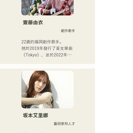
齋藤由衣
創作歌手
22歲的福岡創作歌手。

她於2019年發行了首支單曲
《Tokyo》，並於2022年發
行了第二張單曲《teen》。

她的表演主要在福岡市內的
現場音樂場所和社群媒體上
進行。

她的歌聲描繪著日常生活中
的熱度。
坂本艾里娜
藝術家和人才