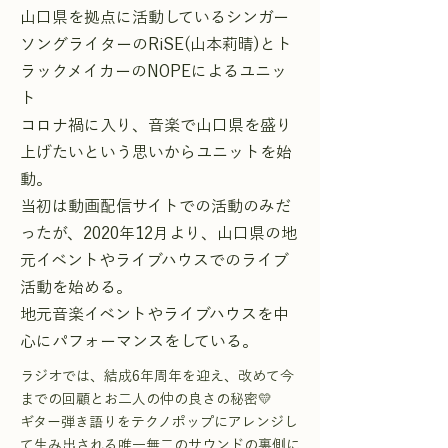
山口県を拠点に活動しているシンガー
ソングライターのRiSE(山本莉晴)とト
ラックメイカーのNOPEによるユニッ
ト
コロナ禍に入り、音楽で山口県を盛り
上げたいという思いからユニットを始
動。
当初は動画配信サイトでの活動のみだ
ったが、2020年12月より、山口県の地
元イベントやライブハウスでのライブ
活動を始める。
地元音楽イベントやライブハウスを中
心にパフォーマンスをしている。
ラジオでは、結成6年周年を迎え、改めて今
までの回顧とお二人の仲の良さの秘密💛
ギター弾き語りをテクノポップにアレンジし
て生み出される唯一無二のサウンドの裏側に