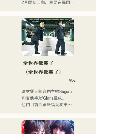
2月開始活動，主要在福岡縣
的現場音樂場所演出。他們
的歌詞充滿對孤獨和衝突的
共鳴，配上朗朗上口的吉他
旋律，旨在創造一種能夠銘
刻在聽眾心中的音樂。
全世界都笑了
（全世界都笑了）
單元
這支雙人組合由主唱Suguru
和吉他手Je'Glanz組成。

他們目前活躍於福岡和東
京，目標是參加紅白歌謠大
戰。

他們的社群媒體瀏覽量超過
350萬，粉絲超過11.9萬！
