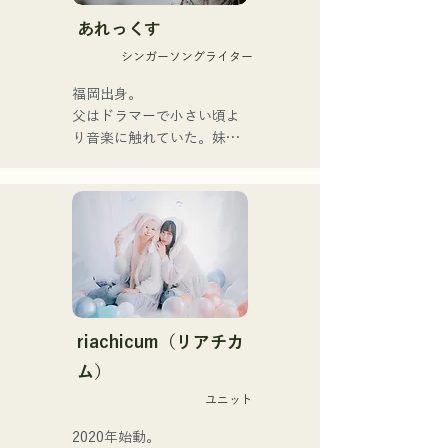
首支單曲《Zatsuni 
Tamede》，正式出道。

あれっくす
シンガーソングライター
她們的音樂形式多樣，包括
原聲、伴奏和樂隊編曲。

福岡出身。

父はドラマーで小さい頃よ
她們的錄音和現場演出得到
り音楽に触れていた。妹
了Zigzaguzu樂團的
Pauletteもシンガーとして
CHOYO（鍵盤/吉他）、前
活躍中。

meow樂團的Taisei（鼓
家族で音楽を楽しむミュー
手）、the perfect me樂團
ジックファミリー。

的Yuya Suehiro（吉他）以
10代後半にアメリカへ4年
及xanadoo樂團的S0.
半留学。

（Banus）的支持。

現在はLOVE FMの"music 
×serendipity"でラジオDJを
【新單曲】

務める。

riachicum（リアチカ
またアーティストの傍、モ
ム）
她們的新歌《The World is 
デルやタレントとしても活
Love》將於2025年6月25日
ユニット
躍中。世界的有名なオーデ
發行。
ィション番組「ブリテンズ
2020年始動。

ゴットタレント」で日本人