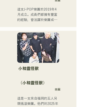
樂團
任森山直太郎的副歌、以及
出演搖滾音樂劇。

這支J-POP樂團於2019年4
2017年起，她回到福岡，除
月成立。成員們都擁有豐富
了自己的工作之外，還活躍
的經驗，曾活躍於樂團或擔
於電台主持人、聲樂教練、
任暖場嘉賓，但最後決定組
職業學校講師等多個領域。
建一支擁有全新音樂目標的
她擁有高亢的嗓音和出眾的
樂團。 CHiKa清澈的嗓音、
演唱實力，是一位引領下一
樸實的歌詞和懷舊的旋律贏
代的創作歌手。
得了不同年齡層觀眾的支
持。成員們充分發揮各自的
個性，打造出溫柔溫暖的音
樂。

目前，他們主要在福岡等地
小精靈怪獸
的現場音樂場所和戶外活動
中演出，同時也活躍於社群
（小精靈怪獸）
媒體上發布和直播影片。
樂團
這是一支來自福岡的五人另
類搖滾樂團。他們於2025年