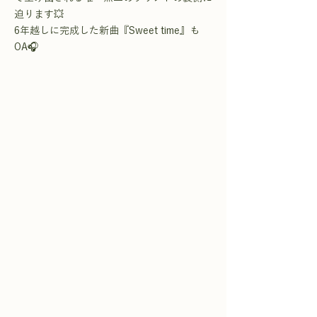
迫ります💥
6年越しに完成した新曲『Sweet time』も
OA🎧