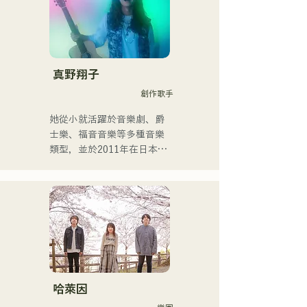
む。枠に収まりきれないマ
ルチな表現スタイルを確立
するため、日々探求を続け
ている。現在はSNSを中心
に、自身の表現を発信中。
真野翔子
創作歌手
她從小就活躍於音樂劇、爵
士樂、福音音樂等多種音樂
類型，並於2011年在日本出
道。

她以家鄉福岡和九州為中
心，在各種媒體上亮相，也
參與了許多企業廣告歌曲和
電影的製作。

2014年至2017年，她以東京
為據點，活躍於多個領域，
包括為寶礦力水特電視廣告
作曲、在富士電視台
哈萊因
《MUSIC FAIR》節目中擔