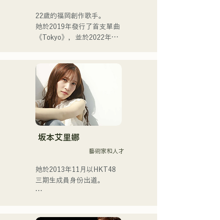
22歲的福岡創作歌手。

她於2019年發行了首支單曲
《Tokyo》，並於2022年發
行了第二張單曲《teen》。

她的表演主要在福岡市內的
現場音樂場所和社群媒體上
進行。

她的歌聲描繪著日常生活中
的熱度。
坂本艾里娜
藝術家和人才
她於2013年11月以HKT48
三期生成員身份出道。

2017年，她被選為HKT48第
十首單曲《Kiss wa Matsu 