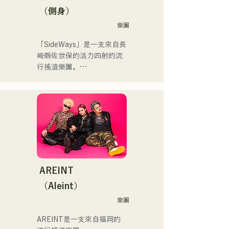
込んだ時や、心が沈んでし
トステージにも出演。MCと
（側身）
まう時こそ聴いてほしい。

してはRugby World 
樂團
自分自身も迷いや葛藤を抱
cup2019 Public viewing、競
える瞬間があるからこそ、
輪日本一ダービーの場内ア
「SideWays」是一支來自長
作り物ではなく、ありのま
ナウンス、ラグビー女子日
崎縣佐世保的活力四射的流
まの感情や言葉をそのまま
本代表世界大会スタジアム
行搖滾樂團。

音楽にしている。

DJ、プレアデスカップ
2023(ダンスイベント）、
去年12月，他們發行了全新
2024年10月より音楽活動を
滑走屋場内アナウンス、ク
EP《夢戰夜》，並開啟了全
開始。

リスマスアドベント、イス
國巡迴演出。

福岡を中心にブッキングラ
ラデサルサ、福岡ウィニン
イブや路上ライブなど精力
グスピリッツのスタジアム
來聽聽他們根據小說改編的
的に活動を行っている。

DJ、金鷲旗、山笠関連イベ
充滿樂趣又略帶憂鬱的歌曲
2025年11月22日にはファー
ント、地域イベント、
吧！
ストワンマンライブを開
Ramen Tech2025(global 
AREINT
催。
summit)、福岡市武道館オー
（Aleint）
プニング記念イベント,結婚
式様々な分野で活動。

樂團
英語も日本語も対応可能で
AREINT是一支來自福岡的
す。
