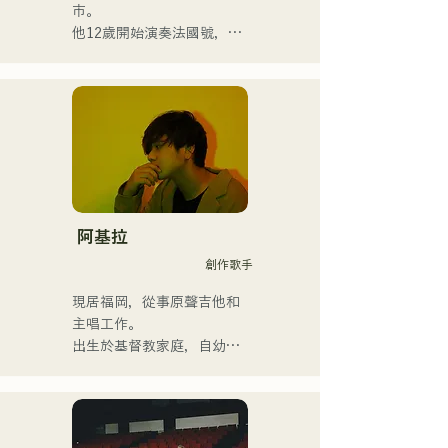
市。

他12歲開始演奏法國號，15
歲開始演奏小號。 16歲與朋
友組成搖滾樂團時，他開始
學習電貝斯。 18歲考入福岡
交流藝術學院。畢業後，他
開始從事職業貝斯手的工
作。

他曾與國內外藝術家合作，
參與現場演唱會、學校音樂
會、巡迴演出、活動、派
阿基拉
對、錄音、製作、學校課
創作歌手
程、現場課程和私人課程。
他也將管樂團的教學影片上
現居福岡，從事原聲吉他和
傳到YouTube。

主唱工作。

近年來，他還從事過影片編
出生於基督教家庭，自幼接
輯、音訊編輯、混音工程
觸教會音樂和福音音樂。

師、導演和製作人等工作。

國中二年級暑假開始學習吉
他，開始作詞作曲。

他的音樂風格廣泛，涵蓋古
17歲時，他開始在社區中心