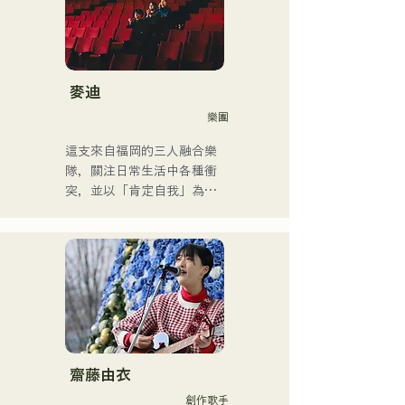
典搖滾、流行音樂、日本流
和咖啡館表演，如今活動範
行音樂、拉丁音樂、爵士
圍已擴展至福岡縣內外的現
樂、福音音樂、R&B、融合
場音樂場所。

音樂、靈魂樂、放克音樂、
他是一位以充滿力量的嗓音
管樂團、演歌和民謠音樂
而聞名的創作歌手，他的歌
麥迪
等。

聲將我們每個人的情感融入
樂團
他根據風格和歌曲交替使用
歌詞中。
低音提琴和電貝斯。

這支來自福岡的三人融合樂
隊，關注日常生活中各種衝
他目前是一名錄音室音樂家
突，並以「肯定自我」為主
和伴奏音樂家，主要居住在
題創作歌詞。他們受R&B啟
福岡。
發的沙啞嗓音，加上來自不
同背景成員的跨流派表演，
共同創造出獨特的律動。
齋藤由衣
創作歌手