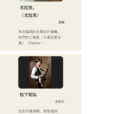
月份KBC MUSIC SPLASH
的熱門單曲。

尤拉克。
他的YouTube頻道「Balcony 
（尤拉克）
TV」於2025年1月1日上
樂團
線，三個月內訂閱人數已超
過4萬，且仍在持續成長。

來自福岡的另類流行樂團。
他是一位身兼數職的獨特藝
他們的口號是「大東亞愛主
術家：樂隊成員、音樂作曲
義」（Daitoa 
家、企業高管和電台主持
Kyoaishugi）。

人。
他們的歌詞展現了主唱清原
獨特的世界觀，而他們前衛
迷人的音樂也讓他們與眾不
同。
松下和弘
貝斯手
出生於福岡縣，現居福岡