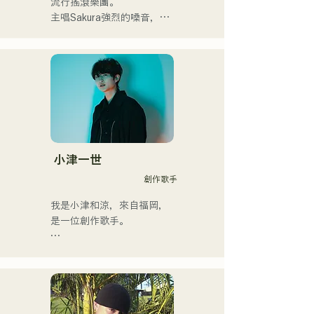
流行搖滾樂團。

アーティストの日本人父と
主唱Sakura強烈的嗓音，與
アメリカ人母から生まれた
貝斯手SEIYA和鼓手SHO強
サラブレッド。
勁、年輕而獨特的嗓音相結
合，共同創造出一種既引人
入勝又熟悉的搖滾樂，這就
是AREINT的獨特之處。

他們的歌曲《Remember 
Me》被選為「KBC Radio 
Hawks Live 2024」的片頭
曲。
小津一世
創作歌手
我是小津和涼，來自福岡，
是一位創作歌手。

目前，我主要在東京活動，
在街頭、TikTok和各種活動
中表演！

我從小就熱愛音樂。
