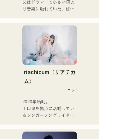
父はドラマーで小さい頃よ
她們的錄音和現場演出得到
り音楽に触れていた。妹
了Zigzaguzu樂團的
Pauletteもシンガーとして
CHOYO（鍵盤/吉他）、前
活躍中。

meow樂團的Taisei（鼓
家族で音楽を楽しむミュー
手）、the perfect me樂團
ジックファミリー。

的Yuya Suehiro（吉他）以
10代後半にアメリカへ4年
及xanadoo樂團的S0.
半留学。

（Banus）的支持。

現在はLOVE FMの"music 
×serendipity"でラジオDJを
【新單曲】

務める。

riachicum（リアチカ
またアーティストの傍、モ
ム）
她們的新歌《The World is 
デルやタレントとしても活
Love》將於2025年6月25日
ユニット
躍中。世界的有名なオーデ
發行。
ィション番組「ブリテンズ
2020年始動。

ゴットタレント」で日本人
山口県を拠点に活動してい
の芸人史上初のゴールデン
るシンガーソングライター
ブザーを獲得し、その後ス
のRiSE(山本莉晴)とトラッ
ペインのゴットタレントで
クメイカーのNOPEによる
もゴールデンブザーを獲得
ユニット

した、ノボせもんなべの応