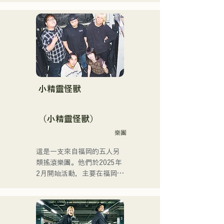
職業學校講師等多個領域。
建一支擁有全新音樂目標的
她擁有高亢的嗓音和出眾的
樂團。 CHiKa清澈的嗓音、
演唱實力，是一位引領下一
樸實的歌詞和懷舊的旋律贏
代的創作歌手。
得了不同年齡層觀眾的支
持。成員們充分發揮各自的
個性，打造出溫柔溫暖的音
樂。

目前，他們主要在福岡等地
小精靈怪獸
的現場音樂場所和戶外活動
中演出，同時也活躍於社群
（小精靈怪獸）
媒體上發布和直播影片。
樂團
這是一支來自福岡的五人另
類搖滾樂團。他們於2025年
2月開始活動，主要在福岡縣
的現場音樂場所演出。他們
的歌詞充滿對孤獨和衝突的
共鳴，配上朗朗上口的吉他
旋律，旨在創造一種能夠銘