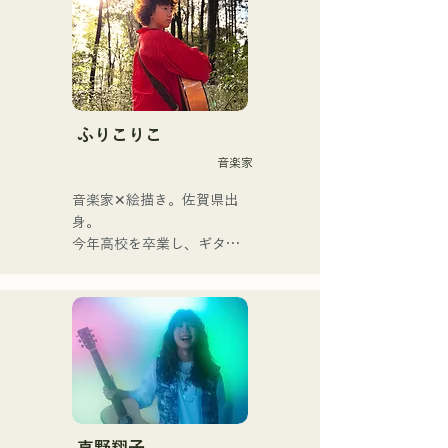
由主唱兼吉他手神谷雄馬傾
情演繹的懷舊歌曲，將流行
搖滾的精髓淋漓盡致地展現
出來。時而柔和、時而激昂
的旋律和歌詞，加上樂團成
ふりこりこ
員多元的音樂根基，成就了
音楽家
他們多元的音樂風格。他們
以「令和歌謠搖滾」為名，
音楽家✕絵描き。佐賀県出
活躍於樂壇。
身。

今年高校を卒業し、ギター
や民族楽器、日用品などを
用いた、独自の音楽制作を
行う傍ら、大胆な色彩感覚
を活かしたアート制作に励
む。枠に収まりきれないマ
ルチな表現スタイルを確立
するため、日々探求を続け
ている。現在はSNSを中心
に、自身の表現を発信中。
真野翔子