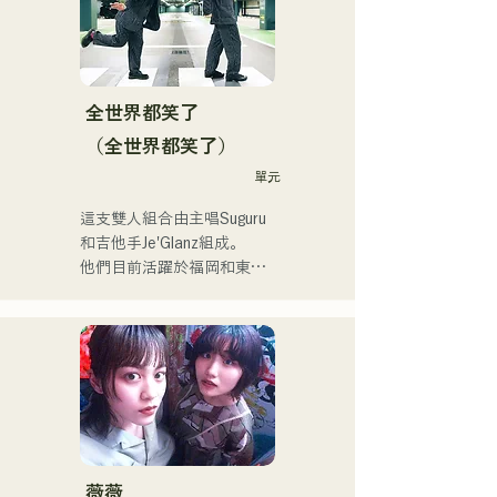
刻在聽眾心中的音樂。
全世界都笑了
（全世界都笑了）
單元
這支雙人組合由主唱Suguru
和吉他手Je'Glanz組成。

他們目前活躍於福岡和東
京，目標是參加紅白歌謠大
戰。

他們的社群媒體瀏覽量超過
350萬，粉絲超過11.9萬！

他們也被選中代表J:COM福
岡、熊本和下關，演唱2024
年第106屆全日本高中棒球
錦標賽的主題曲，成為一支
值得關注的組合。
薇薇