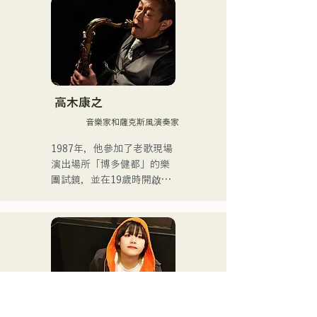
Shikanaka desu ka?》（我
必須等待一個吻）的演唱
者。

2021年，她被選為HKT48第
十四張單曲《Kimi to Doko 
ni Ikitai》（我想和你一起去
高木康之
某個地方）的演唱者。

音樂家和薩克斯風演奏家
她於2025年4月從HKT48畢
1987年，他參加了老歌現場
業，專注於自由職業和藝人
演出場所「博多健都」的樂
事業。

團試鏡，並在19歲時開啟了
自己的職業音樂家生涯。

她於2025年7月2日發行了首
支單曲《ESPOIR》，這首
此後，他作為舞廳和夜總會
歌是2025年九州自行車賽的
的常駐樂隊成員，在爵士
官方主題曲。

樂、拉丁樂、流行樂等多種
音樂類型中展開了表演。

在第二首單曲
《YUMEIRO》中，她首次
目前，他作為雅馬哈薩克斯
親自作詞，表達了她決定在