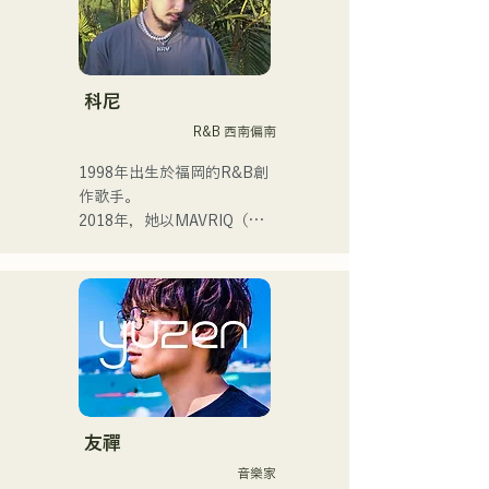
進入高中後，我開始在眾人
面前唱歌，並決定成為一名
歌手。

科尼
R&B 西南偏南
我希望創作出能與每個人產
生共鳴的音樂。

1998年出生於福岡的R&B創
作歌手。

・榮獲2022年度
2018年，她以MAVRIQ（原
CampusCollection大獎

MELTY LOUNGE）為伴，
・我的原創歌曲《Pudding》
以福岡為中心開啟了自己的
將於2024年擔任KBC Radio
音樂生涯。

的片頭曲。

2022年，她以Kønny為藝名
開始個人活動。

我預計在2024年12月24日在
她融合了自童年時代便深受
大丸廣場舉行的慈善音樂馬
影響的90年代和00年代的
拉鬆上亮相。
R&B音樂，追求著全新的音
樂風格。甜美的嗓音和偶爾
友禪
的R&B合唱是她的魅力所
音樂家
在。
