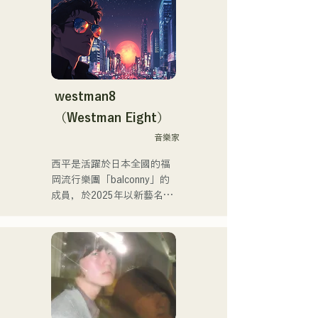
作的歌曲「Life Size feat. 
Tenki Okome」榮登iTunes
電子音樂榜第一位，並被收
錄到Spotify官方播放清單
中。

westman8
他也為「hololive」的
（Westman Eight）
「NEGI☆U」提供音樂，而
他於2022年底由holox發行
音樂家
的歌曲「Toyo Repaint」播
西平是活躍於日本全國的福
放量突破200萬次，他的活
岡流行樂團「balconny」的
動範圍也逐漸擴大到主流音
成員，於2025年以新藝名
樂領域。

「westman8」啟動個人計
畫。他利用音樂生成AI創作
他是福岡音樂舞蹈學院音樂
和發行音樂。

製作系的講師。
他於2025年2月連續發行了
三張迷你專輯，其中首張迷
你專輯《the City Pop 
vol.1》中的《Gift》被選為3