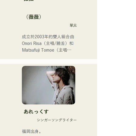
（薇薇）
單元
成立於2003年的雙人組合由
Onori Risa（主唱/饒舌）和
Matsufuji Tomoe（主唱）
組成。她們的歌曲以溫柔的
世界觀和溫暖而富有力量的
嗓音，傳遞著直白而有力的
信息，輕輕觸動著聽眾的心
靈。

她們於2025年1月23日發行
首支單曲《Zatsuni 
Tamede》，正式出道。

あれっくす
シンガーソングライター
她們的音樂形式多樣，包括
原聲、伴奏和樂隊編曲。

福岡出身。
