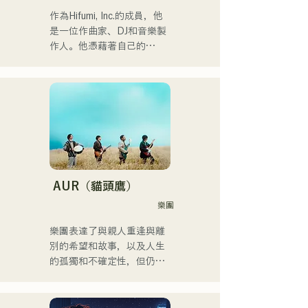
請關注她幹練的風格。
作為Hifumi, Inc.的成員，他
是一位作曲家、DJ和音樂製
作人。他憑藉著自己的
Remix曲目，在全國各地的
派對上擔任DJ。他出色的舞
台表現和紮實的DJ技巧備受
讚譽。

他曾參加過「EDP lab 
2017」、
「Re:animation12」、
「Porter Robinson JAPAN 
AUR（貓頭鷹）
Tour」以及
樂團
「VIRTUAFREAK @ 
Shinkiba AGEHA」等眾多活
樂團表達了與親人重逢與離
動。

別的希望和故事，以及人生
的孤獨和不確定性，但仍繼
近年來，他積極從事歌曲創
續前進，並將這些感受融入
作和Remix工作。他與
歌詞中，並由每個成員獨特
VTuber「Tenki Okome」合
的編曲創作歌曲。