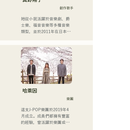
創作歌手
她從小就活躍於音樂劇、爵
士樂、福音音樂等多種音樂
類型，並於2011年在日本出
道。

她以家鄉福岡和九州為中
心，在各種媒體上亮相，也
參與了許多企業廣告歌曲和
電影的製作。

2014年至2017年，她以東京
為據點，活躍於多個領域，
包括為寶礦力水特電視廣告
作曲、在富士電視台
哈萊因
《MUSIC FAIR》節目中擔
樂團
任森山直太郎的副歌、以及
出演搖滾音樂劇。

這支J-POP樂團於2019年4
2017年起，她回到福岡，除
月成立。成員們都擁有豐富
了自己的工作之外，還活躍
的經驗，曾活躍於樂團或擔
於電台主持人、聲樂教練、
任暖場嘉賓，但最後決定組