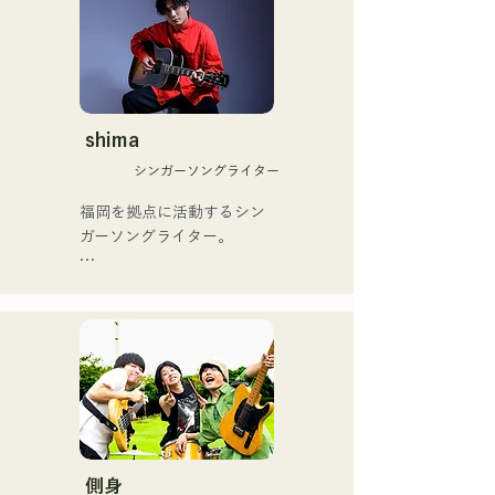
コロナ禍に入り、音楽で山
援歌「ゴールデンブザー」
口県を盛り上げたいという
や、アメリカ留学時代の心
思いからユニットを始動。

友とコライトした本格的カ
当初は動画配信サイトでの
ントリーソング「Life Goes 
活動のみだったが、2020年
On」もバズり中！

12月より、山口県の地元イ
shima
それらの楽曲を揃えた自身
ベントやライブハウスでの
初のフルアルバム「ONE 
シンガーソングライター
ライブ活動を始める。

BIG FAMILY」を
地元音楽イベントやライブ
福岡を拠点に活動するシン
2025.12.31にリリースし、
ハウスを中心にパフォーマ
ガーソングライター。

iTunesカントリーアルバム
ンスをしている。
で初登場5位、その後3位を
アコースティックギターの
獲得。

弾き語りスタイルで、ロッ
日本テレビ「笑ってこらえ
クティストの力強さとバラ
て」、FBS「福岡く
ードの繊細さを併せ持つ楽
ん。」、「発見らくちゃ
曲を届けている。

く！」やFUKUOKA 
STREET PARTY、
 コンセプトは、「等身大の
Hannibal Halloween Music 
ままで。僕とあなたのため
Festival ,sunset live2019、
の音楽を。」気持ちが落ち
側身
鷹祭Summer Boostイベン