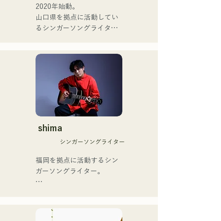
ィション番組「ブリテンズ
2020年始動。

ゴットタレント」で日本人
山口県を拠点に活動してい
の芸人史上初のゴールデン
るシンガーソングライター
ブザーを獲得し、その後ス
のRiSE(山本莉晴)とトラッ
ペインのゴットタレントで
クメイカーのNOPEによる
もゴールデンブザーを獲得
ユニット

した、ノボせもんなべの応
コロナ禍に入り、音楽で山
援歌「ゴールデンブザー」
口県を盛り上げたいという
や、アメリカ留学時代の心
思いからユニットを始動。

友とコライトした本格的カ
当初は動画配信サイトでの
ントリーソング「Life Goes 
活動のみだったが、2020年
On」もバズり中！

12月より、山口県の地元イ
shima
それらの楽曲を揃えた自身
ベントやライブハウスでの
初のフルアルバム「ONE 
シンガーソングライター
ライブ活動を始める。

BIG FAMILY」を
地元音楽イベントやライブ
福岡を拠点に活動するシン
2025.12.31にリリースし、
ハウスを中心にパフォーマ
ガーソングライター。

iTunesカントリーアルバム
ンスをしている。
で初登場5位、その後3位を
アコースティックギターの
獲得。

弾き語りスタイルで、ロッ
日本テレビ「笑ってこらえ
クティストの力強さとバラ
て」、FBS「福岡く