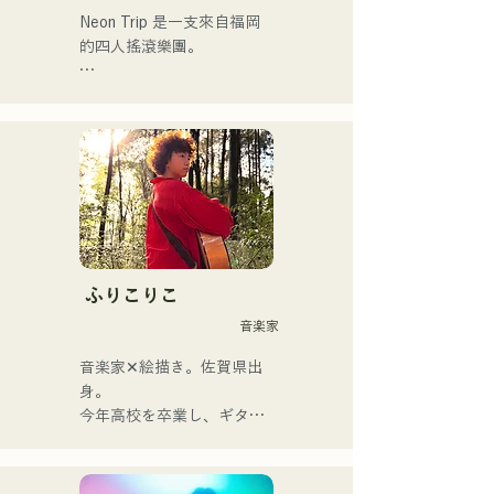
Neon Trip 是一支來自福岡
的四人搖滾樂團。

樂團於2023年11月將原名
「albatross」更名為「Neon 
Trip」。

由主唱兼吉他手神谷雄馬傾
情演繹的懷舊歌曲，將流行
搖滾的精髓淋漓盡致地展現
出來。時而柔和、時而激昂
的旋律和歌詞，加上樂團成
ふりこりこ
員多元的音樂根基，成就了
音楽家
他們多元的音樂風格。他們
以「令和歌謠搖滾」為名，
音楽家✕絵描き。佐賀県出
活躍於樂壇。
身。

今年高校を卒業し、ギター
や民族楽器、日用品などを
用いた、独自の音楽制作を
行う傍ら、大胆な色彩感覚