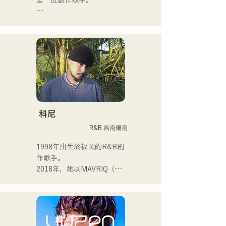
是一位創作歌手。

目前，我主要在東京活動，
在街頭、TikTok和各種活動
中表演！

我從小就熱愛音樂。

進入高中後，我開始在眾人
面前唱歌，並決定成為一名
歌手。

科尼
R&B 西南偏南
我希望創作出能與每個人產
生共鳴的音樂。

1998年出生於福岡的R&B創
作歌手。

・榮獲2022年度
2018年，她以MAVRIQ（原
CampusCollection大獎

MELTY LOUNGE）為伴，
・我的原創歌曲《Pudding》
以福岡為中心開啟了自己的
將於2024年擔任KBC Radio
音樂生涯。

的片頭曲。

2022年，她以Kønny為藝名
開始個人活動。
