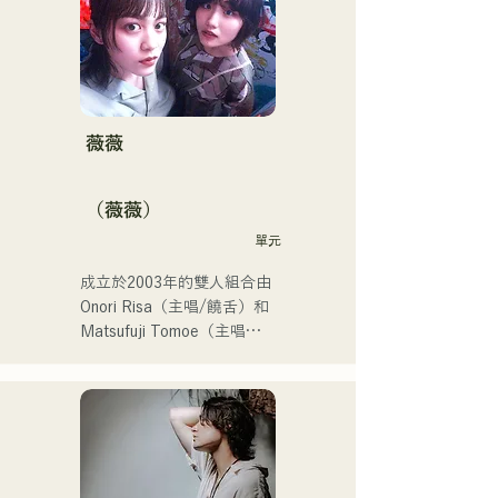
350萬，粉絲超過11.9萬！

他們也被選中代表J:COM福
岡、熊本和下關，演唱2024
年第106屆全日本高中棒球
錦標賽的主題曲，成為一支
值得關注的組合。
薇薇
（薇薇）
單元
成立於2003年的雙人組合由
Onori Risa（主唱/饒舌）和
Matsufuji Tomoe（主唱）
組成。她們的歌曲以溫柔的
世界觀和溫暖而富有力量的
嗓音，傳遞著直白而有力的
信息，輕輕觸動著聽眾的心
靈。
