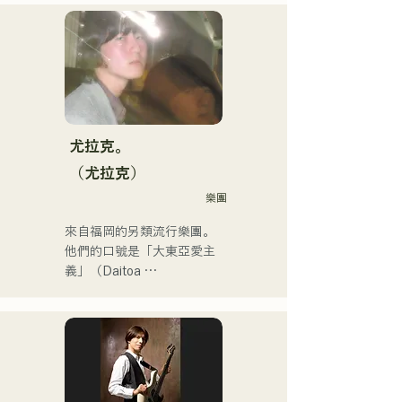
畫。他利用音樂生成AI創作
他是福岡音樂舞蹈學院音樂
和發行音樂。

製作系的講師。
他於2025年2月連續發行了
三張迷你專輯，其中首張迷
你專輯《the City Pop 
vol.1》中的《Gift》被選為3
月份KBC MUSIC SPLASH
的熱門單曲。

尤拉克。
他的YouTube頻道「Balcony 
（尤拉克）
TV」於2025年1月1日上
樂團
線，三個月內訂閱人數已超
過4萬，且仍在持續成長。

來自福岡的另類流行樂團。
他是一位身兼數職的獨特藝
他們的口號是「大東亞愛主
術家：樂隊成員、音樂作曲
義」（Daitoa 
家、企業高管和電台主持
Kyoaishugi）。

人。
他們的歌詞展現了主唱清原
獨特的世界觀，而他們前衛
迷人的音樂也讓他們與眾不
同。