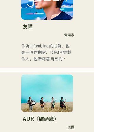
我預計在2024年12月24日在
她融合了自童年時代便深受
大丸廣場舉行的慈善音樂馬
影響的90年代和00年代的
拉鬆上亮相。
R&B音樂，追求著全新的音
樂風格。甜美的嗓音和偶爾
友禪
的R&B合唱是她的魅力所
音樂家
在。

請關注她幹練的風格。
作為Hifumi, Inc.的成員，他
是一位作曲家、DJ和音樂製
作人。他憑藉著自己的
Remix曲目，在全國各地的
派對上擔任DJ。他出色的舞
台表現和紮實的DJ技巧備受
讚譽。

他曾參加過「EDP lab 
2017」、
「Re:animation12」、
「Porter Robinson JAPAN 
AUR（貓頭鷹）
Tour」以及
樂團
「VIRTUAFREAK @ 