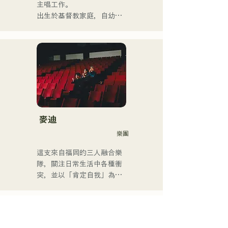
傳到YouTube。

主唱工作。

近年來，他還從事過影片編
出生於基督教家庭，自幼接
輯、音訊編輯、混音工程
觸教會音樂和福音音樂。

師、導演和製作人等工作。

國中二年級暑假開始學習吉
他，開始作詞作曲。

他的音樂風格廣泛，涵蓋古
17歲時，他開始在社區中心
典搖滾、流行音樂、日本流
和咖啡館表演，如今活動範
行音樂、拉丁音樂、爵士
圍已擴展至福岡縣內外的現
樂、福音音樂、R&B、融合
場音樂場所。

音樂、靈魂樂、放克音樂、
他是一位以充滿力量的嗓音
管樂團、演歌和民謠音樂
而聞名的創作歌手，他的歌
麥迪
等。

聲將我們每個人的情感融入
樂團
他根據風格和歌曲交替使用
歌詞中。
低音提琴和電貝斯。

這支來自福岡的三人融合樂
隊，關注日常生活中各種衝
他目前是一名錄音室音樂家
突，並以「肯定自我」為主
和伴奏音樂家，主要居住在
題創作歌詞。他們受R&B啟
福岡。
發的沙啞嗓音，加上來自不
同背景成員的跨流派表演，
共同創造出獨特的律動。