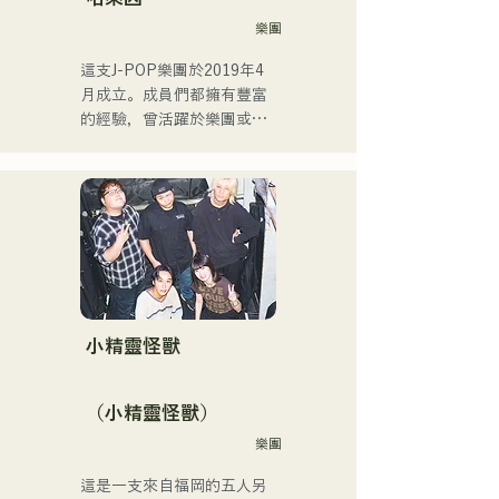
《MUSIC FAIR》節目中擔
樂團
任森山直太郎的副歌、以及
出演搖滾音樂劇。

這支J-POP樂團於2019年4
2017年起，她回到福岡，除
月成立。成員們都擁有豐富
了自己的工作之外，還活躍
的經驗，曾活躍於樂團或擔
於電台主持人、聲樂教練、
任暖場嘉賓，但最後決定組
職業學校講師等多個領域。
建一支擁有全新音樂目標的
她擁有高亢的嗓音和出眾的
樂團。 CHiKa清澈的嗓音、
演唱實力，是一位引領下一
樸實的歌詞和懷舊的旋律贏
代的創作歌手。
得了不同年齡層觀眾的支
持。成員們充分發揮各自的
個性，打造出溫柔溫暖的音
樂。

目前，他們主要在福岡等地
小精靈怪獸
的現場音樂場所和戶外活動
中演出，同時也活躍於社群
（小精靈怪獸）
媒體上發布和直播影片。
樂團
這是一支來自福岡的五人另