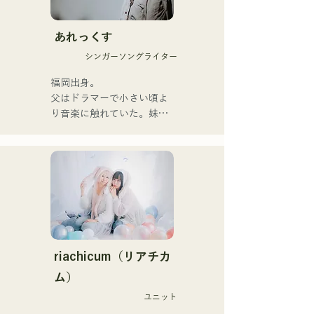
她們於2025年1月23日發行
首支單曲《Zatsuni 
Tamede》，正式出道。

あれっくす
シンガーソングライター
她們的音樂形式多樣，包括
原聲、伴奏和樂隊編曲。

福岡出身。

父はドラマーで小さい頃よ
她們的錄音和現場演出得到
り音楽に触れていた。妹
了Zigzaguzu樂團的
Pauletteもシンガーとして
CHOYO（鍵盤/吉他）、前
活躍中。

meow樂團的Taisei（鼓
家族で音楽を楽しむミュー
手）、the perfect me樂團
ジックファミリー。

的Yuya Suehiro（吉他）以
10代後半にアメリカへ4年
及xanadoo樂團的S0.
半留学。

（Banus）的支持。

現在はLOVE FMの"music 
×serendipity"でラジオDJを
【新單曲】

務める。

riachicum（リアチカ
またアーティストの傍、モ
ム）
她們的新歌《The World is 
デルやタレントとしても活
Love》將於2025年6月25日
ユニット
躍中。世界的有名なオーデ
發行。