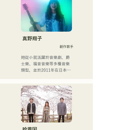
を活かしたアート制作に励
む。枠に収まりきれないマ
ルチな表現スタイルを確立
するため、日々探求を続け
ている。現在はSNSを中心
に、自身の表現を発信中。
真野翔子
創作歌手
她從小就活躍於音樂劇、爵
士樂、福音音樂等多種音樂
類型，並於2011年在日本出
道。

她以家鄉福岡和九州為中
心，在各種媒體上亮相，也
參與了許多企業廣告歌曲和
電影的製作。

2014年至2017年，她以東京
為據點，活躍於多個領域，
包括為寶礦力水特電視廣告
作曲、在富士電視台
哈萊因