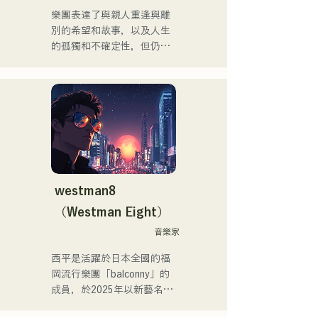
Shinkiba AGEHA」等眾多活
樂團表達了與親人重逢與離
動。

別的希望和故事，以及人生
的孤獨和不確定性，但仍繼
近年來，他積極從事歌曲創
續前進，並將這些感受融入
作和Remix工作。他與
歌詞中，並由每個成員獨特
VTuber「Tenki Okome」合
的編曲創作歌曲。
作的歌曲「Life Size feat. 
Tenki Okome」榮登iTunes
電子音樂榜第一位，並被收
錄到Spotify官方播放清單
中。

westman8
他也為「hololive」的
（Westman Eight）
「NEGI☆U」提供音樂，而
他於2022年底由holox發行
音樂家
的歌曲「Toyo Repaint」播
西平是活躍於日本全國的福
放量突破200萬次，他的活
岡流行樂團「balconny」的
動範圍也逐漸擴大到主流音
成員，於2025年以新藝名
樂領域。

「westman8」啟動個人計