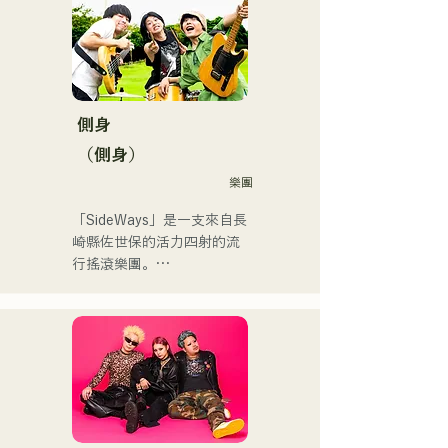
ードの繊細さを併せ持つ楽
ん。」、「発見らくちゃ
曲を届けている。

く！」やFUKUOKA 
STREET PARTY、
 コンセプトは、「等身大の
Hannibal Halloween Music 
ままで。僕とあなたのため
Festival ,sunset live2019、
の音楽を。」気持ちが落ち
側身
鷹祭Summer Boostイベン
込んだ時や、心が沈んでし
トステージにも出演。MCと
（側身）
まう時こそ聴いてほしい。

してはRugby World 
樂團
自分自身も迷いや葛藤を抱
cup2019 Public viewing、競
える瞬間があるからこそ、
輪日本一ダービーの場内ア
「SideWays」是一支來自長
作り物ではなく、ありのま
ナウンス、ラグビー女子日
崎縣佐世保的活力四射的流
まの感情や言葉をそのまま
本代表世界大会スタジアム
行搖滾樂團。

音楽にしている。

DJ、プレアデスカップ
2023(ダンスイベント）、
去年12月，他們發行了全新
2024年10月より音楽活動を
滑走屋場内アナウンス、ク
EP《夢戰夜》，並開啟了全
開始。

リスマスアドベント、イス
國巡迴演出。

福岡を中心にブッキングラ
ラデサルサ、福岡ウィニン
イブや路上ライブなど精力
グスピリッツのスタジアム
來聽聽他們根據小說改編的
的に活動を行っている。

DJ、金鷲旗、山笠関連イベ
充滿樂趣又略帶憂鬱的歌曲
2025年11月22日にはファー
ント、地域イベント、
吧！