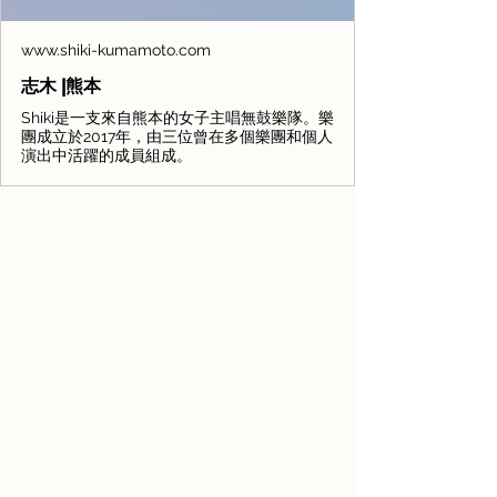
www.shiki-kumamoto.com
志木 |熊本
Shiki是一支來自熊本的女子主唱無鼓樂隊。樂
團成立於2017年，由三位曾在多個樂團和個人
演出中活躍的成員組成。