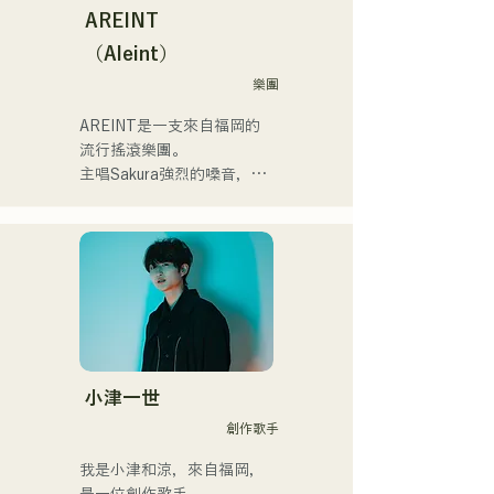
ストワンマンライブを開
Ramen Tech2025(global 
AREINT
催。
summit)、福岡市武道館オー
（Aleint）
プニング記念イベント,結婚
式様々な分野で活動。

樂團
英語も日本語も対応可能で
AREINT是一支來自福岡的
す。

流行搖滾樂團。

アーティストの日本人父と
主唱Sakura強烈的嗓音，與
アメリカ人母から生まれた
貝斯手SEIYA和鼓手SHO強
サラブレッド。
勁、年輕而獨特的嗓音相結
合，共同創造出一種既引人
入勝又熟悉的搖滾樂，這就
是AREINT的獨特之處。

他們的歌曲《Remember 
Me》被選為「KBC Radio 
Hawks Live 2024」的片頭
曲。
小津一世
創作歌手
我是小津和涼，來自福岡，