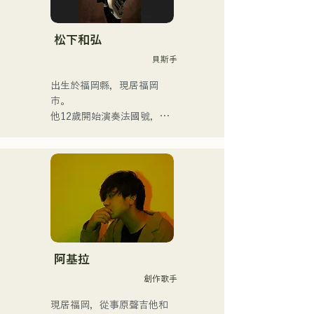
松下和弘
貝斯手
出生於福岡縣，現居福岡
市。

他12歲開始演奏法國號，15
歲開始演奏小號。 16歲與朋
友組成搖滾樂團時，他開始
學習電貝斯。 18歲考入福岡
交流藝術學院。畢業後，他
開始從事職業貝斯手的工
作。

他曾與國內外藝術家合作，
參與現場演唱會、學校音樂
會、巡迴演出、活動、派
阿基拉
對、錄音、製作、學校課
創作歌手
程、現場課程和私人課程。
他也將管樂團的教學影片上
現居福岡，從事原聲吉他和