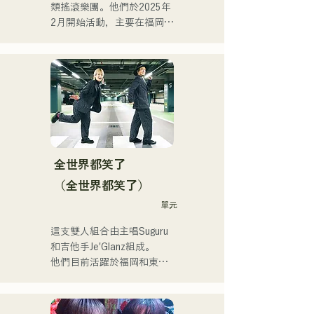
類搖滾樂團。他們於2025年
2月開始活動，主要在福岡縣
的現場音樂場所演出。他們
的歌詞充滿對孤獨和衝突的
共鳴，配上朗朗上口的吉他
旋律，旨在創造一種能夠銘
刻在聽眾心中的音樂。
全世界都笑了
（全世界都笑了）
單元
這支雙人組合由主唱Suguru
和吉他手Je'Glanz組成。

他們目前活躍於福岡和東
京，目標是參加紅白歌謠大
戰。

他們的社群媒體瀏覽量超過