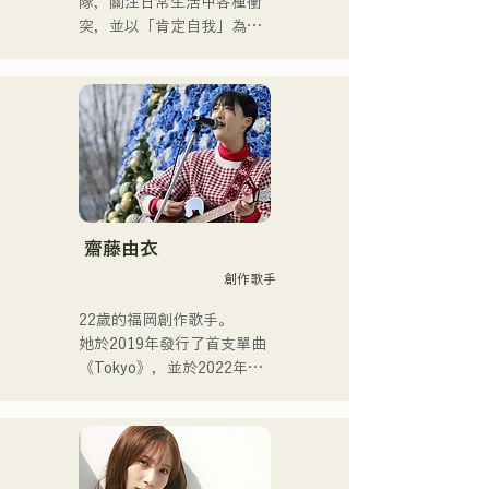
隊，關注日常生活中各種衝
他目前是一名錄音室音樂家
突，並以「肯定自我」為主
和伴奏音樂家，主要居住在
題創作歌詞。他們受R&B啟
福岡。
發的沙啞嗓音，加上來自不
同背景成員的跨流派表演，
共同創造出獨特的律動。
齋藤由衣
創作歌手
22歲的福岡創作歌手。

她於2019年發行了首支單曲
《Tokyo》，並於2022年發
行了第二張單曲《teen》。

她的表演主要在福岡市內的
現場音樂場所和社群媒體上
進行。

她的歌聲描繪著日常生活中