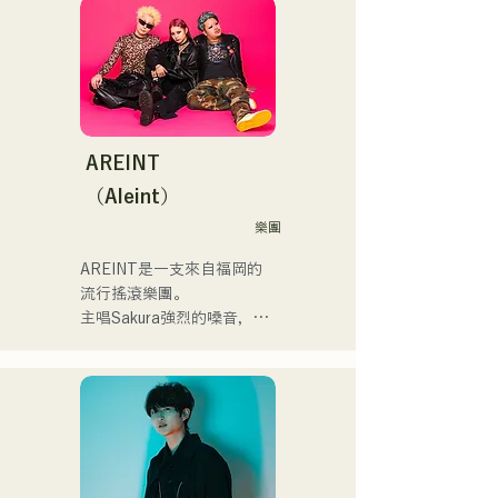
滑走屋場内アナウンス、ク
EP《夢戰夜》，並開啟了全
開始。

リスマスアドベント、イス
國巡迴演出。

福岡を中心にブッキングラ
ラデサルサ、福岡ウィニン
イブや路上ライブなど精力
グスピリッツのスタジアム
來聽聽他們根據小說改編的
的に活動を行っている。

DJ、金鷲旗、山笠関連イベ
充滿樂趣又略帶憂鬱的歌曲
2025年11月22日にはファー
ント、地域イベント、
吧！
ストワンマンライブを開
Ramen Tech2025(global 
AREINT
催。
summit)、福岡市武道館オー
（Aleint）
プニング記念イベント,結婚
式様々な分野で活動。

樂團
英語も日本語も対応可能で
AREINT是一支來自福岡的
す。

流行搖滾樂團。

アーティストの日本人父と
主唱Sakura強烈的嗓音，與
アメリカ人母から生まれた
貝斯手SEIYA和鼓手SHO強
サラブレッド。
勁、年輕而獨特的嗓音相結
合，共同創造出一種既引人
入勝又熟悉的搖滾樂，這就
是AREINT的獨特之處。

他們的歌曲《Remember 
Me》被選為「KBC Radio 