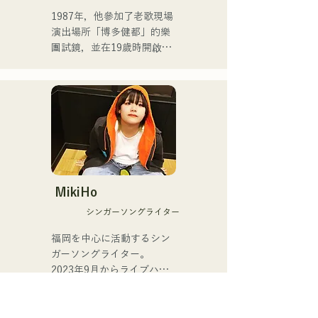
她於2025年4月從HKT48畢
1987年，他參加了老歌現場
業，專注於自由職業和藝人
演出場所「博多健都」的樂
事業。

團試鏡，並在19歲時開啟了
自己的職業音樂家生涯。

她於2025年7月2日發行了首
支單曲《ESPOIR》，這首
此後，他作為舞廳和夜總會
歌是2025年九州自行車賽的
的常駐樂隊成員，在爵士
官方主題曲。

樂、拉丁樂、流行樂等多種
音樂類型中展開了表演。

在第二首單曲
《YUMEIRO》中，她首次
目前，他作為雅馬哈薩克斯
親自作詞，表達了她決定在
風教師，為各個年齡層的學
MikiHo
組合成員身份期間畢業的深
生教授演奏，同時也以福岡
シンガーソングライター
層意義。
為中心，參與各種活動和現
場演出。

福岡を中心に活動するシン
ガーソングライター。

主要演出：

2023年9月からライブハウ
スなどで活動をはじめまし
與Checkers樂團主唱竹內徹
た。唯一無二の声を特徴
（gr）一起在樂團「The 
に、日常の会話や心の奥に