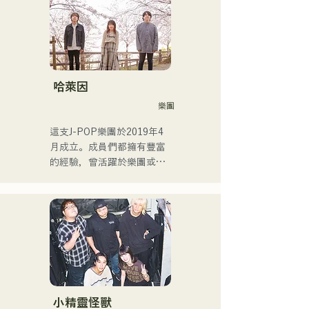
參與了許多企業廣告歌曲和
電影的製作。

2014年至2017年，她以東京
為據點，活躍於多個領域，
包括為寶礦力水特電視廣告
作曲、在富士電視台
哈萊因
《MUSIC FAIR》節目中擔
樂團
任森山直太郎的副歌、以及
出演搖滾音樂劇。

這支J-POP樂團於2019年4
2017年起，她回到福岡，除
月成立。成員們都擁有豐富
了自己的工作之外，還活躍
的經驗，曾活躍於樂團或擔
於電台主持人、聲樂教練、
任暖場嘉賓，但最後決定組
職業學校講師等多個領域。
建一支擁有全新音樂目標的
她擁有高亢的嗓音和出眾的
樂團。 CHiKa清澈的嗓音、
演唱實力，是一位引領下一
樸實的歌詞和懷舊的旋律贏
代的創作歌手。
得了不同年齡層觀眾的支
持。成員們充分發揮各自的
個性，打造出溫柔溫暖的音
樂。

目前，他們主要在福岡等地
小精靈怪獸