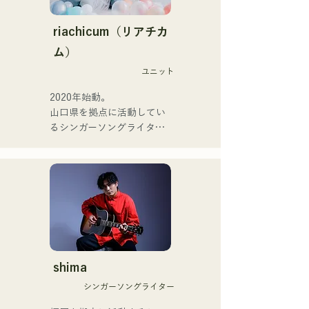
×serendipity"でラジオDJを
【新單曲】

務める。

riachicum（リアチカ
またアーティストの傍、モ
ム）
她們的新歌《The World is 
デルやタレントとしても活
Love》將於2025年6月25日
ユニット
躍中。世界的有名なオーデ
發行。
ィション番組「ブリテンズ
2020年始動。

ゴットタレント」で日本人
山口県を拠点に活動してい
の芸人史上初のゴールデン
るシンガーソングライター
ブザーを獲得し、その後ス
のRiSE(山本莉晴)とトラッ
ペインのゴットタレントで
クメイカーのNOPEによる
もゴールデンブザーを獲得
ユニット

した、ノボせもんなべの応
コロナ禍に入り、音楽で山
援歌「ゴールデンブザー」
口県を盛り上げたいという
や、アメリカ留学時代の心
思いからユニットを始動。

友とコライトした本格的カ
当初は動画配信サイトでの
ントリーソング「Life Goes 
活動のみだったが、2020年
On」もバズり中！

12月より、山口県の地元イ
shima
それらの楽曲を揃えた自身
ベントやライブハウスでの
初のフルアルバム「ONE 
シンガーソングライター
ライブ活動を始める。

BIG FAMILY」を