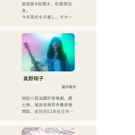
以「令和歌謠搖滾」為名，
音楽家✕絵描き。佐賀県出
活躍於樂壇。
身。

今年高校を卒業し、ギター
や民族楽器、日用品などを
用いた、独自の音楽制作を
行う傍ら、大胆な色彩感覚
を活かしたアート制作に励
む。枠に収まりきれないマ
ルチな表現スタイルを確立
するため、日々探求を続け
ている。現在はSNSを中心
に、自身の表現を発信中。
真野翔子
創作歌手
她從小就活躍於音樂劇、爵
士樂、福音音樂等多種音樂
類型，並於2011年在日本出
道。

她以家鄉福岡和九州為中
心，在各種媒體上亮相，也