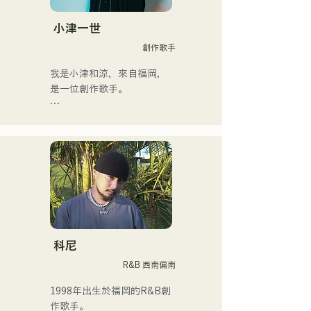
Hawks Live 2024」的片頭
曲。
小津一世
創作歌手
我是小津和涼，來自福岡，
是一位創作歌手。

目前，我主要在東京活動，
在街頭、TikTok和各種活動
中表演！

我從小就熱愛音樂。

進入高中後，我開始在眾人
面前唱歌，並決定成為一名
歌手。

科尼
R&B 西南偏南
我希望創作出能與每個人產
生共鳴的音樂。

1998年出生於福岡的R&B創
作歌手。
