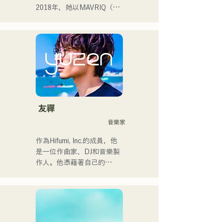
・榮獲2022年度
2018年，她以MAVRIQ（原
CampusCollection大獎

MELTY LOUNGE）為伴，
・我的原創歌曲《Pudding》
以福岡為中心開啟了自己的
將於2024年擔任KBC Radio
音樂生涯。

的片頭曲。

2022年，她以Kønny為藝名
開始個人活動。

我預計在2024年12月24日在
她融合了自童年時代便深受
大丸廣場舉行的慈善音樂馬
影響的90年代和00年代的
拉鬆上亮相。
R&B音樂，追求著全新的音
樂風格。甜美的嗓音和偶爾
友禪
的R&B合唱是她的魅力所
音樂家
在。

請關注她幹練的風格。
作為Hifumi, Inc.的成員，他
是一位作曲家、DJ和音樂製
作人。他憑藉著自己的
Remix曲目，在全國各地的
派對上擔任DJ。他出色的舞
台表現和紮實的DJ技巧備受
讚譽。
