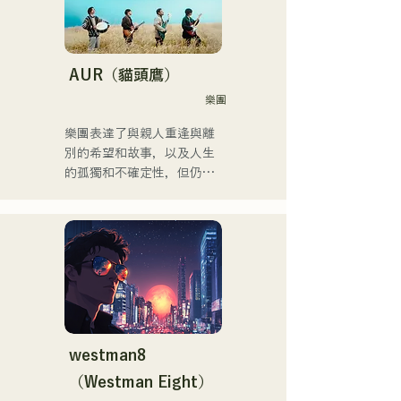
他曾參加過「EDP lab 
2017」、
「Re:animation12」、
「Porter Robinson JAPAN 
AUR（貓頭鷹）
Tour」以及
樂團
「VIRTUAFREAK @ 
Shinkiba AGEHA」等眾多活
樂團表達了與親人重逢與離
動。

別的希望和故事，以及人生
的孤獨和不確定性，但仍繼
近年來，他積極從事歌曲創
續前進，並將這些感受融入
作和Remix工作。他與
歌詞中，並由每個成員獨特
VTuber「Tenki Okome」合
的編曲創作歌曲。
作的歌曲「Life Size feat. 
Tenki Okome」榮登iTunes
電子音樂榜第一位，並被收
錄到Spotify官方播放清單
中。

westman8
他也為「hololive」的
（Westman Eight）
「NEGI☆U」提供音樂，而