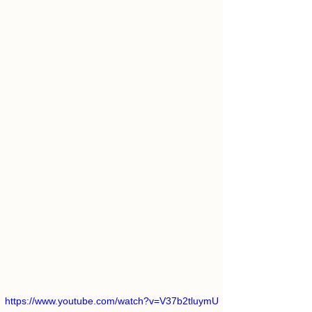
https://www.youtube.com/watch?v=V37b2tluymU