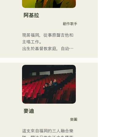
他曾與國內外藝術家合作，
參與現場演唱會、學校音樂
會、巡迴演出、活動、派
阿基拉
對、錄音、製作、學校課
創作歌手
程、現場課程和私人課程。
他也將管樂團的教學影片上
現居福岡，從事原聲吉他和
傳到YouTube。

主唱工作。

近年來，他還從事過影片編
出生於基督教家庭，自幼接
輯、音訊編輯、混音工程
觸教會音樂和福音音樂。

師、導演和製作人等工作。

國中二年級暑假開始學習吉
他，開始作詞作曲。

他的音樂風格廣泛，涵蓋古
17歲時，他開始在社區中心
典搖滾、流行音樂、日本流
和咖啡館表演，如今活動範
行音樂、拉丁音樂、爵士
圍已擴展至福岡縣內外的現
樂、福音音樂、R&B、融合
場音樂場所。

音樂、靈魂樂、放克音樂、
他是一位以充滿力量的嗓音
管樂團、演歌和民謠音樂
而聞名的創作歌手，他的歌
麥迪
等。

聲將我們每個人的情感融入
樂團
他根據風格和歌曲交替使用
歌詞中。
低音提琴和電貝斯。

這支來自福岡的三人融合樂