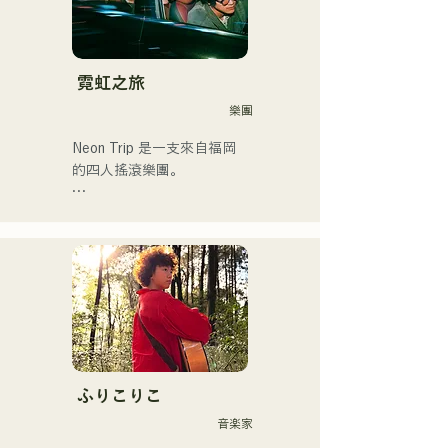
霓虹之旅
樂團
Neon Trip 是一支來自福岡
的四人搖滾樂團。

樂團於2023年11月將原名
「albatross」更名為「Neon 
Trip」。

由主唱兼吉他手神谷雄馬傾
情演繹的懷舊歌曲，將流行
搖滾的精髓淋漓盡致地展現
出來。時而柔和、時而激昂
的旋律和歌詞，加上樂團成
ふりこりこ
員多元的音樂根基，成就了
音楽家
他們多元的音樂風格。他們