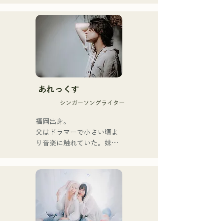
組成。她們的歌曲以溫柔的
世界觀和溫暖而富有力量的
嗓音，傳遞著直白而有力的
信息，輕輕觸動著聽眾的心
靈。

她們於2025年1月23日發行
首支單曲《Zatsuni 
Tamede》，正式出道。

あれっくす
シンガーソングライター
她們的音樂形式多樣，包括
原聲、伴奏和樂隊編曲。

福岡出身。

父はドラマーで小さい頃よ
她們的錄音和現場演出得到
り音楽に触れていた。妹
了Zigzaguzu樂團的
Pauletteもシンガーとして
CHOYO（鍵盤/吉他）、前
活躍中。

meow樂團的Taisei（鼓
家族で音楽を楽しむミュー
手）、the perfect me樂團
ジックファミリー。

的Yuya Suehiro（吉他）以
10代後半にアメリカへ4年
及xanadoo樂團的S0.
半留学。

（Banus）的支持。

現在はLOVE FMの"music 