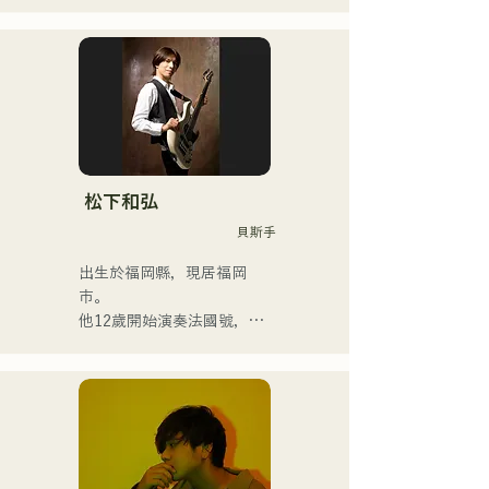
Kyoaishugi）。

人。
他們的歌詞展現了主唱清原
獨特的世界觀，而他們前衛
迷人的音樂也讓他們與眾不
同。
松下和弘
貝斯手
出生於福岡縣，現居福岡
市。

他12歲開始演奏法國號，15
歲開始演奏小號。 16歲與朋
友組成搖滾樂團時，他開始
學習電貝斯。 18歲考入福岡
交流藝術學院。畢業後，他
開始從事職業貝斯手的工
作。
