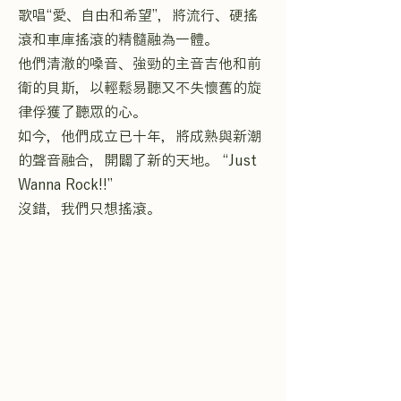
歌唱“愛、自由和希望”，將流行、硬搖
滾和車庫搖滾的精髓融為一體。
他們清澈的嗓音、強勁的主音吉他和前
衛的貝斯，以輕鬆易聽又不失懷舊的旋
律俘獲了聽眾的心。
如今，他們成立已十年，將成熟與新潮
的聲音融合，開闢了新的天地。 “Just
Wanna Rock!!”
沒錯，我們只想搖滾。