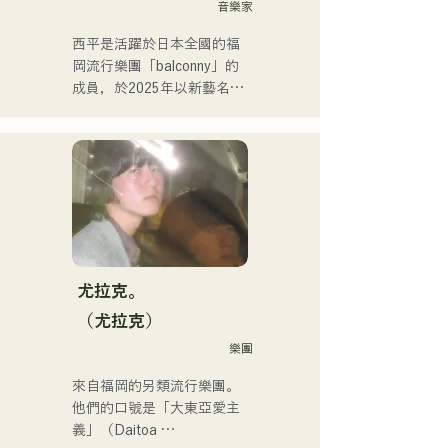
他於2022年底由holox發行
音樂家
的歌曲「Toyo Repaint」播
西平是活躍於日本全國的福
放量突破200萬次，他的活
岡流行樂團「balconny」的
動範圍也逐漸擴大到主流音
成員，於2025年以新藝名
樂領域。

「westman8」啟動個人計
畫。他利用音樂生成AI創作
他是福岡音樂舞蹈學院音樂
和發行音樂。

製作系的講師。
他於2025年2月連續發行了
三張迷你專輯，其中首張迷
你專輯《the City Pop 
vol.1》中的《Gift》被選為3
月份KBC MUSIC SPLASH
的熱門單曲。

尤拉克。
他的YouTube頻道「Balcony 
（尤拉克）
TV」於2025年1月1日上
樂團
線，三個月內訂閱人數已超
過4萬，且仍在持續成長。

來自福岡的另類流行樂團。
他是一位身兼數職的獨特藝
他們的口號是「大東亞愛主
術家：樂隊成員、音樂作曲
義」（Daitoa 
家、企業高管和電台主持