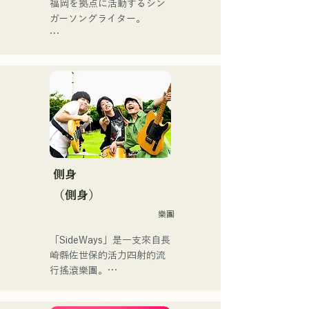
地元音楽イベントやライブ
福岡を拠点に活動するシン
2025.12.31にリリースし、
ハウスを中心にパフォーマ
ガーソングライター。

iTunesカントリーアルバム
ンスをしている。
で初登場5位、その後3位を
アコースティックギターの
獲得。

弾き語りスタイルで、ロッ
日本テレビ「笑ってこらえ
クティストの力強さとバラ
て」、FBS「福岡く
ードの繊細さを併せ持つ楽
ん。」、「発見らくちゃ
曲を届けている。

く！」やFUKUOKA 
STREET PARTY、
 コンセプトは、「等身大の
Hannibal Halloween Music 
ままで。僕とあなたのため
Festival ,sunset live2019、
の音楽を。」気持ちが落ち
側身
鷹祭Summer Boostイベン
込んだ時や、心が沈んでし
トステージにも出演。MCと
（側身）
まう時こそ聴いてほしい。

してはRugby World 
樂團
自分自身も迷いや葛藤を抱
cup2019 Public viewing、競
える瞬間があるからこそ、
輪日本一ダービーの場内ア
「SideWays」是一支來自長
作り物ではなく、ありのま
ナウンス、ラグビー女子日
崎縣佐世保的活力四射的流
まの感情や言葉をそのまま
本代表世界大会スタジアム
行搖滾樂團。

音楽にしている。

DJ、プレアデスカップ
2023(ダンスイベント）、
去年12月，他們發行了全新
2024年10月より音楽活動を