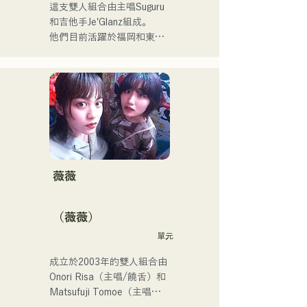
這支雙人組合由主唱Suguru
和吉他手Je'Glanz組成。

他們目前活躍於福岡和東
京，目標是參加紅白歌謠大
戰。

他們的社群媒體瀏覽量超過
350萬，粉絲超過11.9萬！

他們也被選中代表J:COM福
岡、熊本和下關，演唱2024
年第106屆全日本高中棒球
錦標賽的主題曲，成為一支
值得關注的組合。
薇薇
（薇薇）
單元
成立於2003年的雙人組合由
Onori Risa（主唱/饒舌）和
Matsufuji Tomoe（主唱）