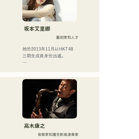
的熱度。
坂本艾里娜
藝術家和人才
她於2013年11月以HKT48
三期生成員身份出道。

2017年，她被選為HKT48第
十首單曲《Kiss wa Matsu 
Shikanaka desu ka?》（我
必須等待一個吻）的演唱
者。

2021年，她被選為HKT48第
十四張單曲《Kimi to Doko 
ni Ikitai》（我想和你一起去
高木康之
某個地方）的演唱者。

音樂家和薩克斯風演奏家