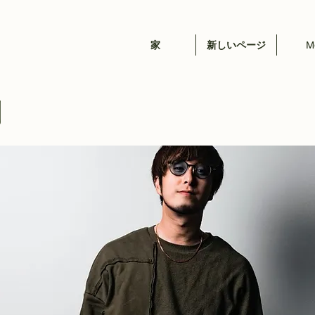
家
新しいページ
M
翔