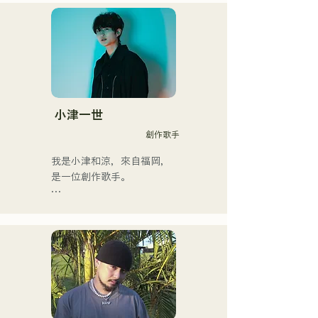
勁、年輕而獨特的嗓音相結
合，共同創造出一種既引人
入勝又熟悉的搖滾樂，這就
是AREINT的獨特之處。

他們的歌曲《Remember 
Me》被選為「KBC Radio 
Hawks Live 2024」的片頭
曲。
小津一世
創作歌手
我是小津和涼，來自福岡，
是一位創作歌手。

目前，我主要在東京活動，
在街頭、TikTok和各種活動
中表演！

我從小就熱愛音樂。

進入高中後，我開始在眾人
面前唱歌，並決定成為一名