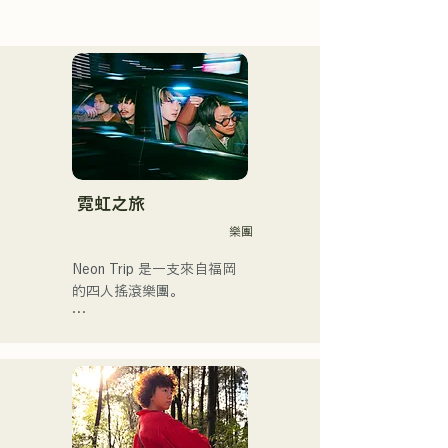
霓虹之旅
樂團
Neon Trip 是一支來自福岡
的四人搖滾樂團。

樂團於2023年11月將原名
「albatross」更名為「Neon 
Trip」。

由主唱兼吉他手神谷雄馬傾
情演繹的懷舊歌曲，將流行