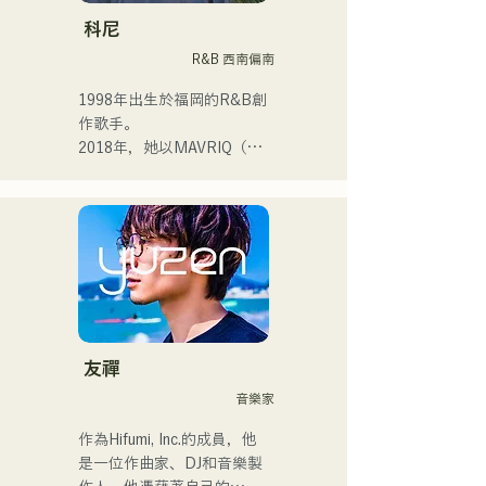
歌手。

科尼
R&B 西南偏南
我希望創作出能與每個人產
生共鳴的音樂。

1998年出生於福岡的R&B創
作歌手。

・榮獲2022年度
2018年，她以MAVRIQ（原
CampusCollection大獎

MELTY LOUNGE）為伴，
・我的原創歌曲《Pudding》
以福岡為中心開啟了自己的
將於2024年擔任KBC Radio
音樂生涯。

的片頭曲。

2022年，她以Kønny為藝名
開始個人活動。

我預計在2024年12月24日在
她融合了自童年時代便深受
大丸廣場舉行的慈善音樂馬
影響的90年代和00年代的
拉鬆上亮相。
R&B音樂，追求著全新的音
樂風格。甜美的嗓音和偶爾
友禪
的R&B合唱是她的魅力所
音樂家
在。

請關注她幹練的風格。
作為Hifumi, Inc.的成員，他
是一位作曲家、DJ和音樂製