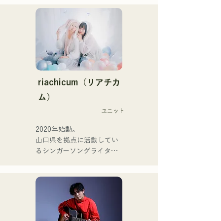
CHOYO（鍵盤/吉他）、前
活躍中。

meow樂團的Taisei（鼓
家族で音楽を楽しむミュー
手）、the perfect me樂團
ジックファミリー。

的Yuya Suehiro（吉他）以
10代後半にアメリカへ4年
及xanadoo樂團的S0.
半留学。

（Banus）的支持。

現在はLOVE FMの"music 
×serendipity"でラジオDJを
【新單曲】

務める。

riachicum（リアチカ
またアーティストの傍、モ
ム）
她們的新歌《The World is 
デルやタレントとしても活
Love》將於2025年6月25日
ユニット
躍中。世界的有名なオーデ
發行。
ィション番組「ブリテンズ
2020年始動。

ゴットタレント」で日本人
山口県を拠点に活動してい
の芸人史上初のゴールデン
るシンガーソングライター
ブザーを獲得し、その後ス
のRiSE(山本莉晴)とトラッ
ペインのゴットタレントで
クメイカーのNOPEによる
もゴールデンブザーを獲得
ユニット

した、ノボせもんなべの応
コロナ禍に入り、音楽で山
援歌「ゴールデンブザー」
口県を盛り上げたいという
や、アメリカ留学時代の心
思いからユニットを始動。

友とコライトした本格的カ