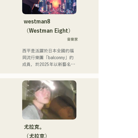
錄到Spotify官方播放清單
中。

westman8
他也為「hololive」的
（Westman Eight）
「NEGI☆U」提供音樂，而
他於2022年底由holox發行
音樂家
的歌曲「Toyo Repaint」播
西平是活躍於日本全國的福
放量突破200萬次，他的活
岡流行樂團「balconny」的
動範圍也逐漸擴大到主流音
成員，於2025年以新藝名
樂領域。

「westman8」啟動個人計
畫。他利用音樂生成AI創作
他是福岡音樂舞蹈學院音樂
和發行音樂。

製作系的講師。
他於2025年2月連續發行了
三張迷你專輯，其中首張迷
你專輯《the City Pop 
vol.1》中的《Gift》被選為3
月份KBC MUSIC SPLASH
的熱門單曲。

尤拉克。
他的YouTube頻道「Balcony 
（尤拉克）