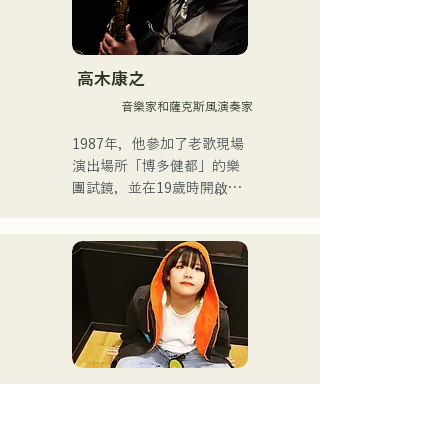
2021年，她被選為HKT48第
十四張單曲《Kimi to Doko 
ni Ikitai》（我想和你一起去
高木康之
某個地方）的演唱者。

音樂家和薩克斯風演奏家
她於2025年4月從HKT48畢
1987年，他參加了老歌現場
業，專注於自由職業和藝人
演出場所「博多健都」的樂
事業。

團試鏡，並在19歲時開啟了
自己的職業音樂家生涯。

她於2025年7月2日發行了首
支單曲《ESPOIR》，這首
此後，他作為舞廳和夜總會
歌是2025年九州自行車賽的
的常駐樂隊成員，在爵士
官方主題曲。

樂、拉丁樂、流行樂等多種
音樂類型中展開了表演。

在第二首單曲
《YUMEIRO》中，她首次
目前，他作為雅馬哈薩克斯
親自作詞，表達了她決定在
風教師，為各個年齡層的學
MikiHo
組合成員身份期間畢業的深
生教授演奏，同時也以福岡
シンガーソングライター
層意義。
為中心，參與各種活動和現