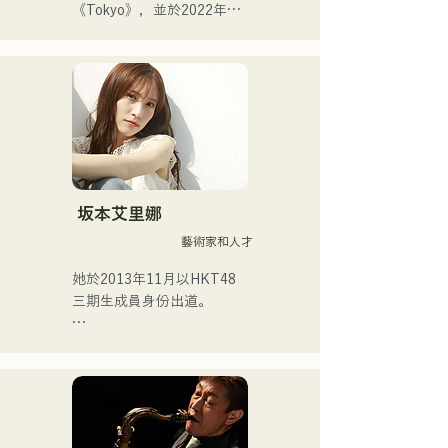
《Tokyo》，並於2022年發
行了第二張單曲《teen》。

她的表演主要在福岡市內的
現場音樂場所和社群媒體上
進行。

她的歌聲描繪著日常生活中
的熱度。
坂本艾里娜
藝術家和人才
她於2013年11月以HKT48
三期生成員身份出道。

2017年，她被選為HKT48第
十首單曲《Kiss wa Matsu 
Shikanaka desu ka?》（我
必須等待一個吻）的演唱
者。
