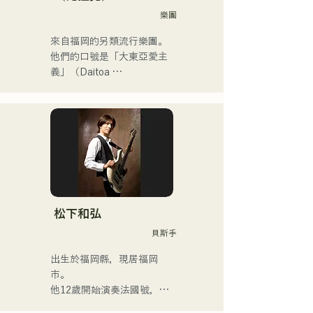
TV」於2025年1月1日上
樂團
線，三個月內訂閱人數已超
過4萬，且仍在持續成長。

來自福岡的另類流行樂團。
他是一位身兼數職的獨特藝
他們的口號是「大東亞愛主
術家：樂隊成員、音樂作曲
義」（Daitoa 
家、企業高管和電台主持
Kyoaishugi）。

人。
他們的歌詞展現了主唱清原
獨特的世界觀，而他們前衛
迷人的音樂也讓他們與眾不
同。
松下和弘
貝斯手
出生於福岡縣，現居福岡
市。

他12歲開始演奏法國號，15
歲開始演奏小號。 16歲與朋