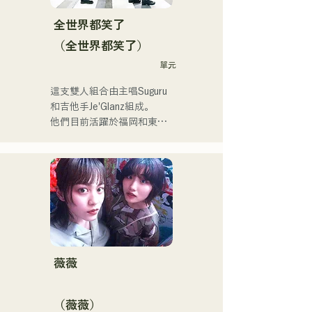
全世界都笑了
（全世界都笑了）
單元
這支雙人組合由主唱Suguru
和吉他手Je'Glanz組成。

他們目前活躍於福岡和東
京，目標是參加紅白歌謠大
戰。

他們的社群媒體瀏覽量超過
350萬，粉絲超過11.9萬！

他們也被選中代表J:COM福
岡、熊本和下關，演唱2024
年第106屆全日本高中棒球
錦標賽的主題曲，成為一支
值得關注的組合。
薇薇
（薇薇）