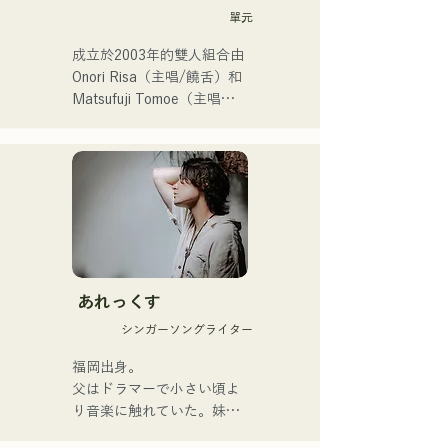
單元
成立於2003年的雙人組合由
Onori Risa（主唱/饒舌）和
Matsufuji Tomoe（主唱）
組成。她們的歌曲以溫柔的
世界觀和溫暖而富有力量的
嗓音，傳遞著直白而有力的
信息，輕輕觸動著聽眾的心
靈。

她們於2025年1月23日發行
首支單曲《Zatsuni 
Tamede》，正式出道。

あれっくす
シンガーソングライター
她們的音樂形式多樣，包括
原聲、伴奏和樂隊編曲。

福岡出身。

父はドラマーで小さい頃よ
她們的錄音和現場演出得到
り音楽に触れていた。妹
了Zigzaguzu樂團的
Pauletteもシンガーとして