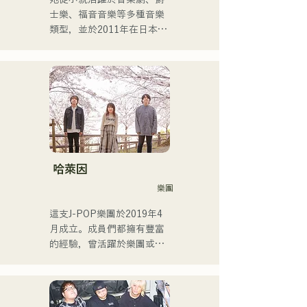
士樂、福音音樂等多種音樂
類型，並於2011年在日本出
道。

她以家鄉福岡和九州為中
心，在各種媒體上亮相，也
參與了許多企業廣告歌曲和
電影的製作。

2014年至2017年，她以東京
為據點，活躍於多個領域，
包括為寶礦力水特電視廣告
作曲、在富士電視台
哈萊因
《MUSIC FAIR》節目中擔
樂團
任森山直太郎的副歌、以及
出演搖滾音樂劇。

這支J-POP樂團於2019年4
2017年起，她回到福岡，除
月成立。成員們都擁有豐富
了自己的工作之外，還活躍
的經驗，曾活躍於樂團或擔
於電台主持人、聲樂教練、
任暖場嘉賓，但最後決定組
職業學校講師等多個領域。
建一支擁有全新音樂目標的
她擁有高亢的嗓音和出眾的
樂團。 CHiKa清澈的嗓音、
演唱實力，是一位引領下一
樸實的歌詞和懷舊的旋律贏