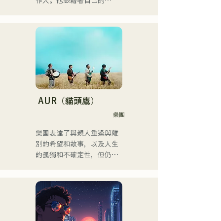
作人。他憑藉著自己的
Remix曲目，在全國各地的
派對上擔任DJ。他出色的舞
台表現和紮實的DJ技巧備受
讚譽。

他曾參加過「EDP lab 
2017」、
「Re:animation12」、
「Porter Robinson JAPAN 
AUR（貓頭鷹）
Tour」以及
樂團
「VIRTUAFREAK @ 
Shinkiba AGEHA」等眾多活
樂團表達了與親人重逢與離
動。

別的希望和故事，以及人生
的孤獨和不確定性，但仍繼
近年來，他積極從事歌曲創
續前進，並將這些感受融入
作和Remix工作。他與
歌詞中，並由每個成員獨特
VTuber「Tenki Okome」合
的編曲創作歌曲。
作的歌曲「Life Size feat. 
Tenki Okome」榮登iTunes
電子音樂榜第一位，並被收