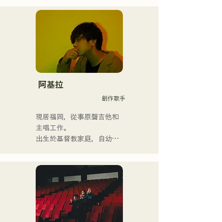
友組成搖滾樂團時，他開始
學習電貝斯。 18歲考入福岡
交流藝術學院。畢業後，他
開始從事職業貝斯手的工
作。

他曾與國內外藝術家合作，
參與現場演唱會、學校音樂
會、巡迴演出、活動、派
阿基拉
對、錄音、製作、學校課
創作歌手
程、現場課程和私人課程。
他也將管樂團的教學影片上
現居福岡，從事原聲吉他和
傳到YouTube。

主唱工作。

近年來，他還從事過影片編
出生於基督教家庭，自幼接
輯、音訊編輯、混音工程
觸教會音樂和福音音樂。

師、導演和製作人等工作。

國中二年級暑假開始學習吉
他，開始作詞作曲。

他的音樂風格廣泛，涵蓋古
17歲時，他開始在社區中心
典搖滾、流行音樂、日本流
和咖啡館表演，如今活動範
行音樂、拉丁音樂、爵士
圍已擴展至福岡縣內外的現
樂、福音音樂、R&B、融合
場音樂場所。
