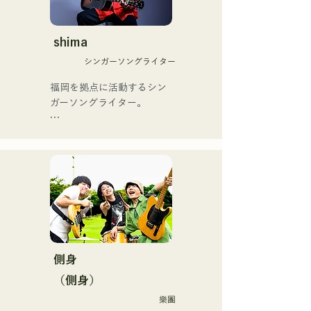
当初は動画配信サイトでの
ントリーソング「Life Goes 
活動のみだったが、2020年
On」もバズり中！

12月より、山口県の地元イ
shima
それらの楽曲を揃えた自身
ベントやライブハウスでの
初のフルアルバム「ONE 
シンガーソングライター
ライブ活動を始める。

BIG FAMILY」を
地元音楽イベントやライブ
福岡を拠点に活動するシン
2025.12.31にリリースし、
ハウスを中心にパフォーマ
ガーソングライター。

iTunesカントリーアルバム
ンスをしている。
で初登場5位、その後3位を
アコースティックギターの
獲得。

弾き語りスタイルで、ロッ
日本テレビ「笑ってこらえ
クティストの力強さとバラ
て」、FBS「福岡く
ードの繊細さを併せ持つ楽
ん。」、「発見らくちゃ
曲を届けている。

く！」やFUKUOKA 
STREET PARTY、
 コンセプトは、「等身大の
Hannibal Halloween Music 
ままで。僕とあなたのため
Festival ,sunset live2019、
の音楽を。」気持ちが落ち
側身
鷹祭Summer Boostイベン
込んだ時や、心が沈んでし
トステージにも出演。MCと
（側身）
まう時こそ聴いてほしい。

してはRugby World 
樂團
自分自身も迷いや葛藤を抱
cup2019 Public viewing、競