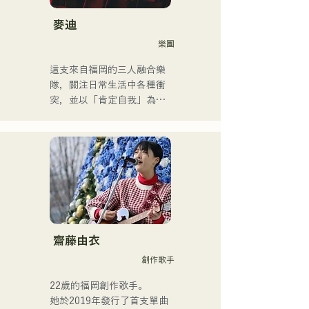
音樂、靈魂樂、放克音樂、
他是一位以充滿力量的嗓音
管樂團、演歌和民謠音樂
而聞名的創作歌手，他的歌
麥迪
等。

聲將我們每個人的情感融入
樂團
他根據風格和歌曲交替使用
歌詞中。
低音提琴和電貝斯。

這支來自福岡的三人融合樂
隊，關注日常生活中各種衝
他目前是一名錄音室音樂家
突，並以「肯定自我」為主
和伴奏音樂家，主要居住在
題創作歌詞。他們受R&B啟
福岡。
發的沙啞嗓音，加上來自不
同背景成員的跨流派表演，
共同創造出獨特的律動。
齋藤由衣
創作歌手
22歲的福岡創作歌手。

她於2019年發行了首支單曲