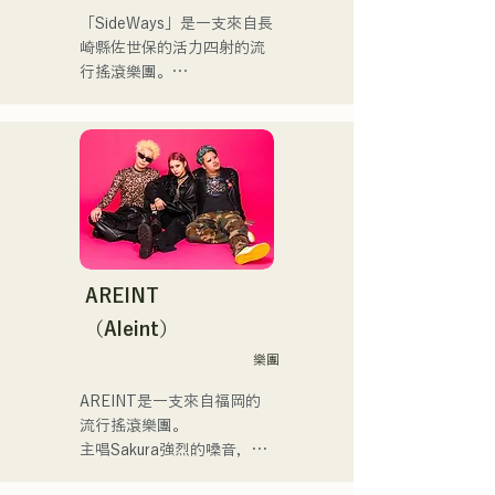
える瞬間があるからこそ、
輪日本一ダービーの場内ア
「SideWays」是一支來自長
作り物ではなく、ありのま
ナウンス、ラグビー女子日
崎縣佐世保的活力四射的流
まの感情や言葉をそのまま
本代表世界大会スタジアム
行搖滾樂團。

音楽にしている。

DJ、プレアデスカップ
2023(ダンスイベント）、
去年12月，他們發行了全新
2024年10月より音楽活動を
滑走屋場内アナウンス、ク
EP《夢戰夜》，並開啟了全
開始。

リスマスアドベント、イス
國巡迴演出。

福岡を中心にブッキングラ
ラデサルサ、福岡ウィニン
イブや路上ライブなど精力
グスピリッツのスタジアム
來聽聽他們根據小說改編的
的に活動を行っている。

DJ、金鷲旗、山笠関連イベ
充滿樂趣又略帶憂鬱的歌曲
2025年11月22日にはファー
ント、地域イベント、
吧！
ストワンマンライブを開
Ramen Tech2025(global 
AREINT
催。
summit)、福岡市武道館オー
（Aleint）
プニング記念イベント,結婚
式様々な分野で活動。

樂團
英語も日本語も対応可能で
AREINT是一支來自福岡的
す。

流行搖滾樂團。

アーティストの日本人父と
主唱Sakura強烈的嗓音，與
アメリカ人母から生まれた
貝斯手SEIYA和鼓手SHO強
サラブレッド。