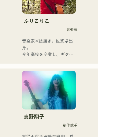
搖滾的精髓淋漓盡致地展現
出來。時而柔和、時而激昂
的旋律和歌詞，加上樂團成
ふりこりこ
員多元的音樂根基，成就了
音楽家
他們多元的音樂風格。他們
以「令和歌謠搖滾」為名，
音楽家✕絵描き。佐賀県出
活躍於樂壇。
身。

今年高校を卒業し、ギター
や民族楽器、日用品などを
用いた、独自の音楽制作を
行う傍ら、大胆な色彩感覚
を活かしたアート制作に励
む。枠に収まりきれないマ
ルチな表現スタイルを確立
するため、日々探求を続け
ている。現在はSNSを中心
に、自身の表現を発信中。
真野翔子
創作歌手
她從小就活躍於音樂劇、爵