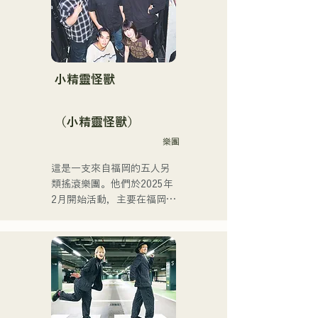
代的創作歌手。
得了不同年齡層觀眾的支
持。成員們充分發揮各自的
個性，打造出溫柔溫暖的音
樂。

目前，他們主要在福岡等地
小精靈怪獸
的現場音樂場所和戶外活動
中演出，同時也活躍於社群
（小精靈怪獸）
媒體上發布和直播影片。
樂團
這是一支來自福岡的五人另
類搖滾樂團。他們於2025年
2月開始活動，主要在福岡縣
的現場音樂場所演出。他們
的歌詞充滿對孤獨和衝突的
共鳴，配上朗朗上口的吉他
旋律，旨在創造一種能夠銘
刻在聽眾心中的音樂。