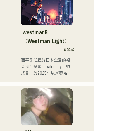
Tenki Okome」榮登iTunes
電子音樂榜第一位，並被收
錄到Spotify官方播放清單
中。

westman8
他也為「hololive」的
（Westman Eight）
「NEGI☆U」提供音樂，而
他於2022年底由holox發行
音樂家
的歌曲「Toyo Repaint」播
西平是活躍於日本全國的福
放量突破200萬次，他的活
岡流行樂團「balconny」的
動範圍也逐漸擴大到主流音
成員，於2025年以新藝名
樂領域。

「westman8」啟動個人計
畫。他利用音樂生成AI創作
他是福岡音樂舞蹈學院音樂
和發行音樂。

製作系的講師。
他於2025年2月連續發行了
三張迷你專輯，其中首張迷
你專輯《the City Pop 
vol.1》中的《Gift》被選為3
月份KBC MUSIC SPLASH