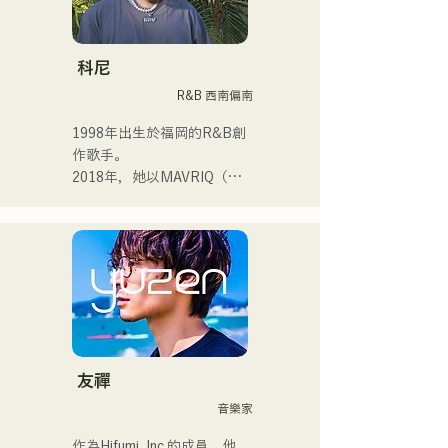
進入高中後，我開始在眾人
面前唱歌，並決定成為一名
歌手。

科尼
R&B 西南偏南
我希望創作出能與每個人產
生共鳴的音樂。

1998年出生於福岡的R&B創
作歌手。

・榮獲2022年度
2018年，她以MAVRIQ（原
CampusCollection大獎

MELTY LOUNGE）為伴，
・我的原創歌曲《Pudding》
以福岡為中心開啟了自己的
將於2024年擔任KBC Radio
音樂生涯。

的片頭曲。

2022年，她以Kønny為藝名
開始個人活動。

我預計在2024年12月24日在
她融合了自童年時代便深受
大丸廣場舉行的慈善音樂馬
影響的90年代和00年代的
拉鬆上亮相。
R&B音樂，追求著全新的音
樂風格。甜美的嗓音和偶爾
友禪
的R&B合唱是她的魅力所
音樂家
在。

請關注她幹練的風格。
作為Hifumi, Inc.的成員，他