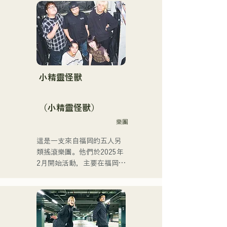
她擁有高亢的嗓音和出眾的
樂團。 CHiKa清澈的嗓音、
演唱實力，是一位引領下一
樸實的歌詞和懷舊的旋律贏
代的創作歌手。
得了不同年齡層觀眾的支
持。成員們充分發揮各自的
個性，打造出溫柔溫暖的音
樂。

目前，他們主要在福岡等地
小精靈怪獸
的現場音樂場所和戶外活動
中演出，同時也活躍於社群
（小精靈怪獸）
媒體上發布和直播影片。
樂團
這是一支來自福岡的五人另
類搖滾樂團。他們於2025年
2月開始活動，主要在福岡縣
的現場音樂場所演出。他們
的歌詞充滿對孤獨和衝突的
共鳴，配上朗朗上口的吉他
旋律，旨在創造一種能夠銘
刻在聽眾心中的音樂。