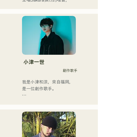
主唱Sakura強烈的嗓音，與
アメリカ人母から生まれた
貝斯手SEIYA和鼓手SHO強
サラブレッド。
勁、年輕而獨特的嗓音相結
合，共同創造出一種既引人
入勝又熟悉的搖滾樂，這就
是AREINT的獨特之處。

他們的歌曲《Remember 
Me》被選為「KBC Radio 
Hawks Live 2024」的片頭
曲。
小津一世
創作歌手
我是小津和涼，來自福岡，
是一位創作歌手。

目前，我主要在東京活動，
在街頭、TikTok和各種活動
中表演！

我從小就熱愛音樂。
