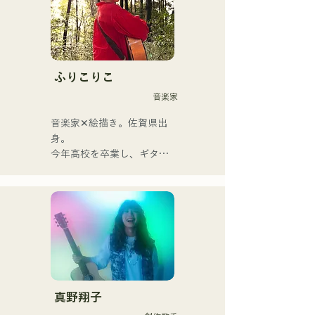
由主唱兼吉他手神谷雄馬傾
情演繹的懷舊歌曲，將流行
搖滾的精髓淋漓盡致地展現
出來。時而柔和、時而激昂
的旋律和歌詞，加上樂團成
ふりこりこ
員多元的音樂根基，成就了
音楽家
他們多元的音樂風格。他們
以「令和歌謠搖滾」為名，
音楽家✕絵描き。佐賀県出
活躍於樂壇。
身。

今年高校を卒業し、ギター
や民族楽器、日用品などを
用いた、独自の音楽制作を
行う傍ら、大胆な色彩感覚
を活かしたアート制作に励
む。枠に収まりきれないマ
ルチな表現スタイルを確立
するため、日々探求を続け
ている。現在はSNSを中心
に、自身の表現を発信中。
真野翔子