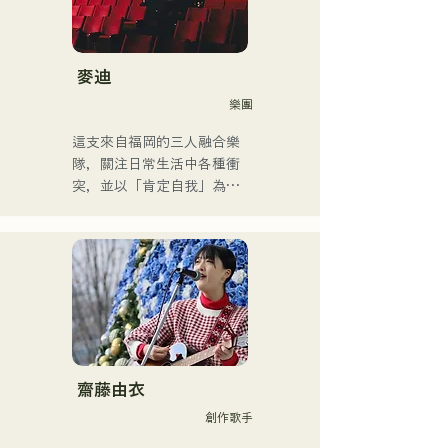
行音樂、拉丁音樂、爵士
圍已擴展至福岡縣內外的現
樂、福音音樂、R&B、融合
場音樂場所。

音樂、靈魂樂、放克音樂、
他是一位以充滿力量的嗓音
管樂團、演歌和民謠音樂
而聞名的創作歌手，他的歌
麥迪
等。

聲將我們每個人的情感融入
樂團
他根據風格和歌曲交替使用
歌詞中。
低音提琴和電貝斯。

這支來自福岡的三人融合樂
隊，關注日常生活中各種衝
他目前是一名錄音室音樂家
突，並以「肯定自我」為主
和伴奏音樂家，主要居住在
題創作歌詞。他們受R&B啟
福岡。
發的沙啞嗓音，加上來自不
同背景成員的跨流派表演，
共同創造出獨特的律動。
齋藤由衣
創作歌手