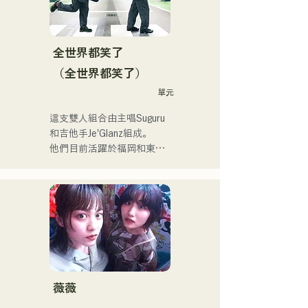
全世界都笑了
（全世界都笑了）
單元
這支雙人組合由主唱Suguru
和吉他手Je'Glanz組成。

他們目前活躍於福岡和東
京，目標是參加紅白歌謠大
戰。

他們的社群媒體瀏覽量超過
350萬，粉絲超過11.9萬！

他們也被選中代表J:COM福
岡、熊本和下關，演唱2024
年第106屆全日本高中棒球
錦標賽的主題曲，成為一支
值得關注的組合。
薇薇