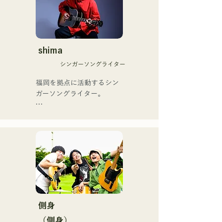
口県を盛り上げたいという
や、アメリカ留学時代の心
思いからユニットを始動。

友とコライトした本格的カ
当初は動画配信サイトでの
ントリーソング「Life Goes 
活動のみだったが、2020年
On」もバズり中！

12月より、山口県の地元イ
shima
それらの楽曲を揃えた自身
ベントやライブハウスでの
初のフルアルバム「ONE 
シンガーソングライター
ライブ活動を始める。

BIG FAMILY」を
地元音楽イベントやライブ
福岡を拠点に活動するシン
2025.12.31にリリースし、
ハウスを中心にパフォーマ
ガーソングライター。

iTunesカントリーアルバム
ンスをしている。
で初登場5位、その後3位を
アコースティックギターの
獲得。

弾き語りスタイルで、ロッ
日本テレビ「笑ってこらえ
クティストの力強さとバラ
て」、FBS「福岡く
ードの繊細さを併せ持つ楽
ん。」、「発見らくちゃ
曲を届けている。

く！」やFUKUOKA 
STREET PARTY、
 コンセプトは、「等身大の
Hannibal Halloween Music 
ままで。僕とあなたのため
Festival ,sunset live2019、
の音楽を。」気持ちが落ち
側身
鷹祭Summer Boostイベン
込んだ時や、心が沈んでし
トステージにも出演。MCと
（側身）