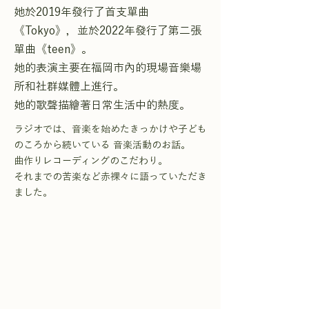
她於2019年發行了首支單曲
《Tokyo》，並於2022年發行了第二張
單曲《teen》。
她的表演主要在福岡市內的現場音樂場
所和社群媒體上進行。
她的歌聲描繪著日常生活中的熱度。
ラジオでは、音楽を始めたきっかけや子ども
のころから続いている 音楽活動のお話。
曲作りレコーディングのこだわり。
それまでの苦楽など赤裸々に語っていただき
ました。