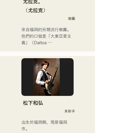
的熱門單曲。

尤拉克。
他的YouTube頻道「Balcony 
（尤拉克）
TV」於2025年1月1日上
樂團
線，三個月內訂閱人數已超
過4萬，且仍在持續成長。

來自福岡的另類流行樂團。
他是一位身兼數職的獨特藝
他們的口號是「大東亞愛主
術家：樂隊成員、音樂作曲
義」（Daitoa 
家、企業高管和電台主持
Kyoaishugi）。

人。
他們的歌詞展現了主唱清原
獨特的世界觀，而他們前衛
迷人的音樂也讓他們與眾不
同。
松下和弘
貝斯手
出生於福岡縣，現居福岡
市。
