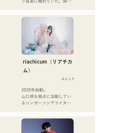
她們的錄音和現場演出得到
り音楽に触れていた。妹
了Zigzaguzu樂團的
Pauletteもシンガーとして
CHOYO（鍵盤/吉他）、前
活躍中。

meow樂團的Taisei（鼓
家族で音楽を楽しむミュー
手）、the perfect me樂團
ジックファミリー。

的Yuya Suehiro（吉他）以
10代後半にアメリカへ4年
及xanadoo樂團的S0.
半留学。

（Banus）的支持。

現在はLOVE FMの"music 
×serendipity"でラジオDJを
【新單曲】

務める。

riachicum（リアチカ
またアーティストの傍、モ
ム）
她們的新歌《The World is 
デルやタレントとしても活
Love》將於2025年6月25日
ユニット
躍中。世界的有名なオーデ
發行。
ィション番組「ブリテンズ
2020年始動。

ゴットタレント」で日本人
山口県を拠点に活動してい
の芸人史上初のゴールデン
るシンガーソングライター
ブザーを獲得し、その後ス
のRiSE(山本莉晴)とトラッ
ペインのゴットタレントで
クメイカーのNOPEによる
もゴールデンブザーを獲得
ユニット

した、ノボせもんなべの応
コロナ禍に入り、音楽で山
援歌「ゴールデンブザー」