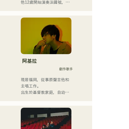
他12歲開始演奏法國號，15
歲開始演奏小號。 16歲與朋
友組成搖滾樂團時，他開始
學習電貝斯。 18歲考入福岡
交流藝術學院。畢業後，他
開始從事職業貝斯手的工
作。

他曾與國內外藝術家合作，
參與現場演唱會、學校音樂
會、巡迴演出、活動、派
阿基拉
對、錄音、製作、學校課
創作歌手
程、現場課程和私人課程。
他也將管樂團的教學影片上
現居福岡，從事原聲吉他和
傳到YouTube。

主唱工作。

近年來，他還從事過影片編
出生於基督教家庭，自幼接
輯、音訊編輯、混音工程
觸教會音樂和福音音樂。

師、導演和製作人等工作。

國中二年級暑假開始學習吉
他，開始作詞作曲。

他的音樂風格廣泛，涵蓋古
17歲時，他開始在社區中心
典搖滾、流行音樂、日本流
和咖啡館表演，如今活動範