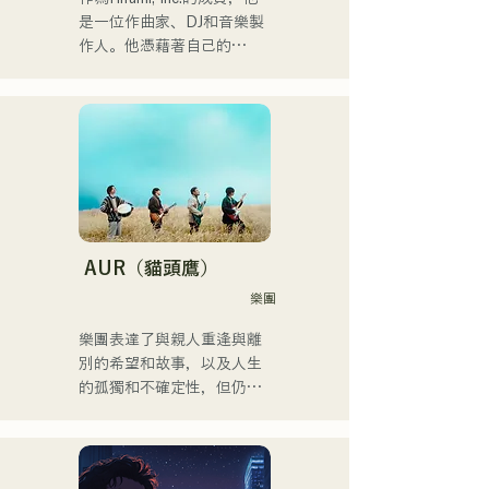
是一位作曲家、DJ和音樂製
作人。他憑藉著自己的
Remix曲目，在全國各地的
派對上擔任DJ。他出色的舞
台表現和紮實的DJ技巧備受
讚譽。

他曾參加過「EDP lab 
2017」、
「Re:animation12」、
「Porter Robinson JAPAN 
AUR（貓頭鷹）
Tour」以及
樂團
「VIRTUAFREAK @ 
Shinkiba AGEHA」等眾多活
樂團表達了與親人重逢與離
動。

別的希望和故事，以及人生
的孤獨和不確定性，但仍繼
近年來，他積極從事歌曲創
續前進，並將這些感受融入
作和Remix工作。他與
歌詞中，並由每個成員獨特
VTuber「Tenki Okome」合
的編曲創作歌曲。
作的歌曲「Life Size feat. 