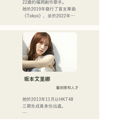
22歲的福岡創作歌手。

她於2019年發行了首支單曲
《Tokyo》，並於2022年發
行了第二張單曲《teen》。

她的表演主要在福岡市內的
現場音樂場所和社群媒體上
進行。

她的歌聲描繪著日常生活中
的熱度。
坂本艾里娜
藝術家和人才
她於2013年11月以HKT48
三期生成員身份出道。

2017年，她被選為HKT48第
十首單曲《Kiss wa Matsu 
Shikanaka desu ka?》（我