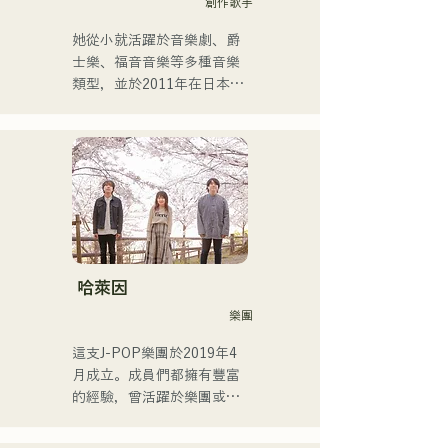
創作歌手
她從小就活躍於音樂劇、爵
士樂、福音音樂等多種音樂
類型，並於2011年在日本出
道。

她以家鄉福岡和九州為中
心，在各種媒體上亮相，也
參與了許多企業廣告歌曲和
電影的製作。

2014年至2017年，她以東京
為據點，活躍於多個領域，
包括為寶礦力水特電視廣告
作曲、在富士電視台
哈萊因
《MUSIC FAIR》節目中擔
樂團
任森山直太郎的副歌、以及
出演搖滾音樂劇。

這支J-POP樂團於2019年4
2017年起，她回到福岡，除
月成立。成員們都擁有豐富
了自己的工作之外，還活躍
的經驗，曾活躍於樂團或擔
於電台主持人、聲樂教練、
任暖場嘉賓，但最後決定組
職業學校講師等多個領域。
建一支擁有全新音樂目標的