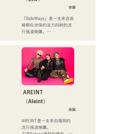
まう時こそ聴いてほしい。

してはRugby World 
樂團
自分自身も迷いや葛藤を抱
cup2019 Public viewing、競
える瞬間があるからこそ、
輪日本一ダービーの場内ア
「SideWays」是一支來自長
作り物ではなく、ありのま
ナウンス、ラグビー女子日
崎縣佐世保的活力四射的流
まの感情や言葉をそのまま
本代表世界大会スタジアム
行搖滾樂團。

音楽にしている。

DJ、プレアデスカップ
2023(ダンスイベント）、
去年12月，他們發行了全新
2024年10月より音楽活動を
滑走屋場内アナウンス、ク
EP《夢戰夜》，並開啟了全
開始。

リスマスアドベント、イス
國巡迴演出。

福岡を中心にブッキングラ
ラデサルサ、福岡ウィニン
イブや路上ライブなど精力
グスピリッツのスタジアム
來聽聽他們根據小說改編的
的に活動を行っている。

DJ、金鷲旗、山笠関連イベ
充滿樂趣又略帶憂鬱的歌曲
2025年11月22日にはファー
ント、地域イベント、
吧！
ストワンマンライブを開
Ramen Tech2025(global 
AREINT
催。
summit)、福岡市武道館オー
（Aleint）
プニング記念イベント,結婚
式様々な分野で活動。

樂團
英語も日本語も対応可能で
AREINT是一支來自福岡的
す。

流行搖滾樂團。

アーティストの日本人父と