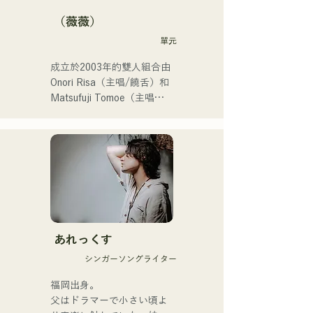
（薇薇）
單元
成立於2003年的雙人組合由
Onori Risa（主唱/饒舌）和
Matsufuji Tomoe（主唱）
組成。她們的歌曲以溫柔的
世界觀和溫暖而富有力量的
嗓音，傳遞著直白而有力的
信息，輕輕觸動著聽眾的心
靈。

她們於2025年1月23日發行
首支單曲《Zatsuni 
Tamede》，正式出道。

あれっくす
シンガーソングライター
她們的音樂形式多樣，包括
原聲、伴奏和樂隊編曲。

福岡出身。

父はドラマーで小さい頃よ