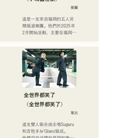
樂團
這是一支來自福岡的五人另
類搖滾樂團。他們於2025年
2月開始活動，主要在福岡縣
的現場音樂場所演出。他們
的歌詞充滿對孤獨和衝突的
共鳴，配上朗朗上口的吉他
旋律，旨在創造一種能夠銘
刻在聽眾心中的音樂。
全世界都笑了
（全世界都笑了）
單元
這支雙人組合由主唱Suguru
和吉他手Je'Glanz組成。
