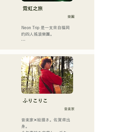
霓虹之旅
樂團
Neon Trip 是一支來自福岡
的四人搖滾樂團。

樂團於2023年11月將原名
「albatross」更名為「Neon 
Trip」。

由主唱兼吉他手神谷雄馬傾
情演繹的懷舊歌曲，將流行
搖滾的精髓淋漓盡致地展現
出來。時而柔和、時而激昂
的旋律和歌詞，加上樂團成
ふりこりこ
員多元的音樂根基，成就了
音楽家
他們多元的音樂風格。他們
以「令和歌謠搖滾」為名，
音楽家✕絵描き。佐賀県出
活躍於樂壇。
身。
