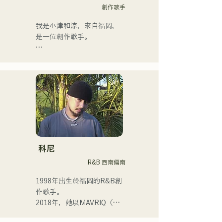
創作歌手
我是小津和涼，來自福岡，
是一位創作歌手。

目前，我主要在東京活動，
在街頭、TikTok和各種活動
中表演！

我從小就熱愛音樂。

進入高中後，我開始在眾人
面前唱歌，並決定成為一名
歌手。

科尼
R&B 西南偏南
我希望創作出能與每個人產
生共鳴的音樂。

1998年出生於福岡的R&B創
作歌手。

・榮獲2022年度
2018年，她以MAVRIQ（原
CampusCollection大獎

MELTY LOUNGE）為伴，