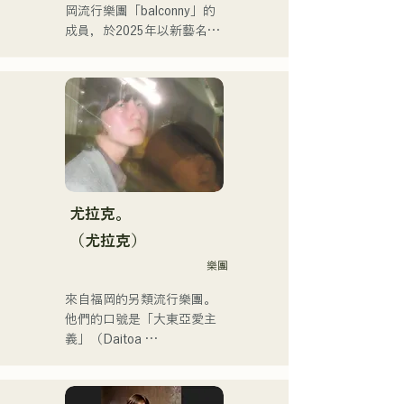
岡流行樂團「balconny」的
動範圍也逐漸擴大到主流音
成員，於2025年以新藝名
樂領域。

「westman8」啟動個人計
畫。他利用音樂生成AI創作
他是福岡音樂舞蹈學院音樂
和發行音樂。

製作系的講師。
他於2025年2月連續發行了
三張迷你專輯，其中首張迷
你專輯《the City Pop 
vol.1》中的《Gift》被選為3
月份KBC MUSIC SPLASH
的熱門單曲。

尤拉克。
他的YouTube頻道「Balcony 
（尤拉克）
TV」於2025年1月1日上
樂團
線，三個月內訂閱人數已超
過4萬，且仍在持續成長。

來自福岡的另類流行樂團。
他是一位身兼數職的獨特藝
他們的口號是「大東亞愛主
術家：樂隊成員、音樂作曲
義」（Daitoa 
家、企業高管和電台主持
Kyoaishugi）。

人。
他們的歌詞展現了主唱清原