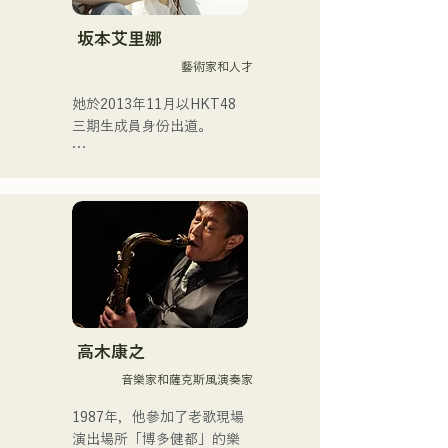
坂本艾里娜
藝術家和人才
她於2013年11月以HKT48
三期生成員身份出道。

2017年，她被選為HKT48第
十首單曲《Kiss wa Matsu 
Shikanaka desu ka?》（我
必須等待一個吻）的演唱
者。

2021年，她被選為HKT48第
十四張單曲《Kimi to Doko 
ni Ikitai》（我想和你一起去
高木康之
某個地方）的演唱者。

音樂家和薩克斯風演奏家
她於2025年4月從HKT48畢
1987年，他參加了老歌現場
業，專注於自由職業和藝人
演出場所「博多健都」的樂