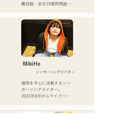
事業。

團試鏡，並在19歲時開啟了
自己的職業音樂家生涯。

她於2025年7月2日發行了首
支單曲《ESPOIR》，這首
此後，他作為舞廳和夜總會
歌是2025年九州自行車賽的
的常駐樂隊成員，在爵士
官方主題曲。

樂、拉丁樂、流行樂等多種
音樂類型中展開了表演。

在第二首單曲
《YUMEIRO》中，她首次
目前，他作為雅馬哈薩克斯
親自作詞，表達了她決定在
風教師，為各個年齡層的學
MikiHo
組合成員身份期間畢業的深
生教授演奏，同時也以福岡
シンガーソングライター
層意義。
為中心，參與各種活動和現
場演出。

福岡を中心に活動するシン
ガーソングライター。

主要演出：

2023年9月からライブハウ
スなどで活動をはじめまし
與Checkers樂團主唱竹內徹
た。唯一無二の声を特徴
（gr）一起在樂團「The 
に、日常の会話や心の奥に
Shake」中演出。

ある感情をすくい上げた歌
詞で楽曲を制作していま