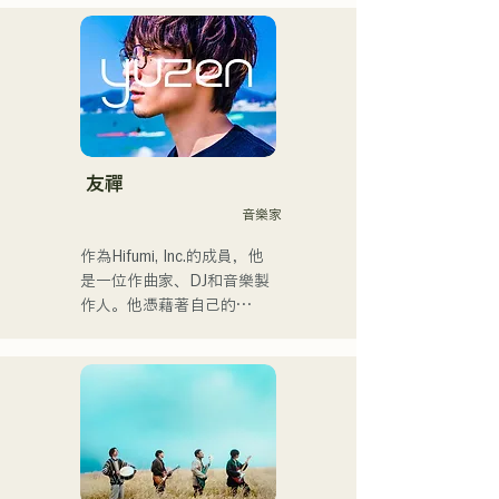
・我的原創歌曲《Pudding》
以福岡為中心開啟了自己的
將於2024年擔任KBC Radio
音樂生涯。

的片頭曲。

2022年，她以Kønny為藝名
開始個人活動。

我預計在2024年12月24日在
她融合了自童年時代便深受
大丸廣場舉行的慈善音樂馬
影響的90年代和00年代的
拉鬆上亮相。
R&B音樂，追求著全新的音
樂風格。甜美的嗓音和偶爾
友禪
的R&B合唱是她的魅力所
音樂家
在。

請關注她幹練的風格。
作為Hifumi, Inc.的成員，他
是一位作曲家、DJ和音樂製
作人。他憑藉著自己的
Remix曲目，在全國各地的
派對上擔任DJ。他出色的舞
台表現和紮實的DJ技巧備受
讚譽。

他曾參加過「EDP lab 
2017」、