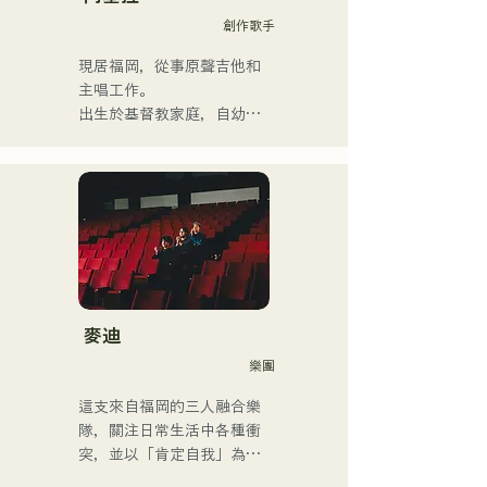
對、錄音、製作、學校課
創作歌手
程、現場課程和私人課程。
他也將管樂團的教學影片上
現居福岡，從事原聲吉他和
傳到YouTube。

主唱工作。

近年來，他還從事過影片編
出生於基督教家庭，自幼接
輯、音訊編輯、混音工程
觸教會音樂和福音音樂。

師、導演和製作人等工作。

國中二年級暑假開始學習吉
他，開始作詞作曲。

他的音樂風格廣泛，涵蓋古
17歲時，他開始在社區中心
典搖滾、流行音樂、日本流
和咖啡館表演，如今活動範
行音樂、拉丁音樂、爵士
圍已擴展至福岡縣內外的現
樂、福音音樂、R&B、融合
場音樂場所。

音樂、靈魂樂、放克音樂、
他是一位以充滿力量的嗓音
管樂團、演歌和民謠音樂
而聞名的創作歌手，他的歌
麥迪
等。

聲將我們每個人的情感融入
樂團
他根據風格和歌曲交替使用
歌詞中。
低音提琴和電貝斯。

這支來自福岡的三人融合樂
隊，關注日常生活中各種衝
他目前是一名錄音室音樂家
突，並以「肯定自我」為主
和伴奏音樂家，主要居住在
題創作歌詞。他們受R&B啟