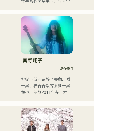
今年高校を卒業し、ギター
や民族楽器、日用品などを
用いた、独自の音楽制作を
行う傍ら、大胆な色彩感覚
を活かしたアート制作に励
む。枠に収まりきれないマ
ルチな表現スタイルを確立
するため、日々探求を続け
ている。現在はSNSを中心
に、自身の表現を発信中。
真野翔子
創作歌手
她從小就活躍於音樂劇、爵
士樂、福音音樂等多種音樂
類型，並於2011年在日本出
道。

她以家鄉福岡和九州為中
心，在各種媒體上亮相，也
參與了許多企業廣告歌曲和
電影的製作。
