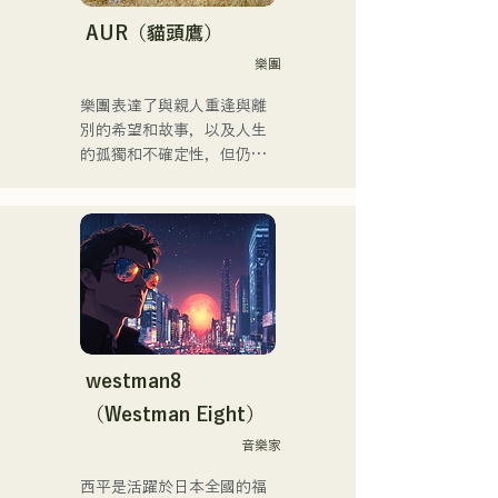
「Re:animation12」、
「Porter Robinson JAPAN 
AUR（貓頭鷹）
Tour」以及
樂團
「VIRTUAFREAK @ 
Shinkiba AGEHA」等眾多活
樂團表達了與親人重逢與離
動。

別的希望和故事，以及人生
的孤獨和不確定性，但仍繼
近年來，他積極從事歌曲創
續前進，並將這些感受融入
作和Remix工作。他與
歌詞中，並由每個成員獨特
VTuber「Tenki Okome」合
的編曲創作歌曲。
作的歌曲「Life Size feat. 
Tenki Okome」榮登iTunes
電子音樂榜第一位，並被收
錄到Spotify官方播放清單
中。

westman8
他也為「hololive」的
（Westman Eight）
「NEGI☆U」提供音樂，而
他於2022年底由holox發行
音樂家
的歌曲「Toyo Repaint」播
西平是活躍於日本全國的福
放量突破200萬次，他的活