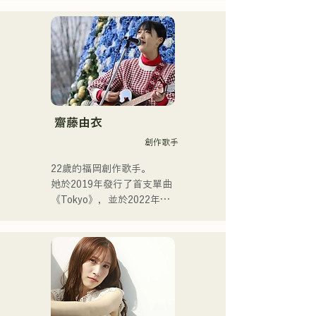
福岡。
發的沙啞嗓音，加上來自不
同背景成員的跨流派表演，
共同創造出獨特的律動。
齋藤由衣
創作歌手
22歲的福岡創作歌手。

她於2019年發行了首支單曲
《Tokyo》，並於2022年發
行了第二張單曲《teen》。

她的表演主要在福岡市內的
現場音樂場所和社群媒體上
進行。

她的歌聲描繪著日常生活中
的熱度。