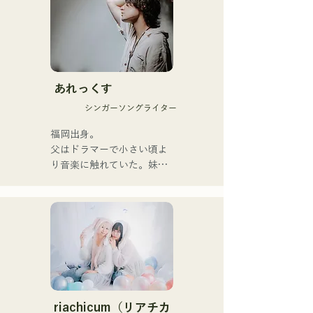
信息，輕輕觸動著聽眾的心
靈。

她們於2025年1月23日發行
首支單曲《Zatsuni 
Tamede》，正式出道。

あれっくす
シンガーソングライター
她們的音樂形式多樣，包括
原聲、伴奏和樂隊編曲。

福岡出身。

父はドラマーで小さい頃よ
她們的錄音和現場演出得到
り音楽に触れていた。妹
了Zigzaguzu樂團的
Pauletteもシンガーとして
CHOYO（鍵盤/吉他）、前
活躍中。

meow樂團的Taisei（鼓
家族で音楽を楽しむミュー
手）、the perfect me樂團
ジックファミリー。

的Yuya Suehiro（吉他）以
10代後半にアメリカへ4年
及xanadoo樂團的S0.
半留学。

（Banus）的支持。

現在はLOVE FMの"music 
×serendipity"でラジオDJを
【新單曲】

務める。

riachicum（リアチカ