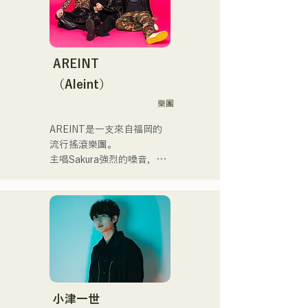
イブや路上ライブなど精力
グスピリッツのスタジアム
來聽聽他們根據小說改編的
的に活動を行っている。

DJ、金鷲旗、山笠関連イベ
充滿樂趣又略帶憂鬱的歌曲
2025年11月22日にはファー
ント、地域イベント、
吧！
ストワンマンライブを開
Ramen Tech2025(global 
AREINT
催。
summit)、福岡市武道館オー
（Aleint）
プニング記念イベント,結婚
式様々な分野で活動。

樂團
英語も日本語も対応可能で
AREINT是一支來自福岡的
す。

流行搖滾樂團。

アーティストの日本人父と
主唱Sakura強烈的嗓音，與
アメリカ人母から生まれた
貝斯手SEIYA和鼓手SHO強
サラブレッド。
勁、年輕而獨特的嗓音相結
合，共同創造出一種既引人
入勝又熟悉的搖滾樂，這就
是AREINT的獨特之處。

他們的歌曲《Remember 
Me》被選為「KBC Radio 
Hawks Live 2024」的片頭
曲。
小津一世