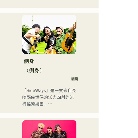
で初登場5位、その後3位を
アコースティックギターの
獲得。

弾き語りスタイルで、ロッ
日本テレビ「笑ってこらえ
クティストの力強さとバラ
て」、FBS「福岡く
ードの繊細さを併せ持つ楽
ん。」、「発見らくちゃ
曲を届けている。

く！」やFUKUOKA 
STREET PARTY、
 コンセプトは、「等身大の
Hannibal Halloween Music 
ままで。僕とあなたのため
Festival ,sunset live2019、
の音楽を。」気持ちが落ち
側身
鷹祭Summer Boostイベン
込んだ時や、心が沈んでし
トステージにも出演。MCと
（側身）
まう時こそ聴いてほしい。

してはRugby World 
樂團
自分自身も迷いや葛藤を抱
cup2019 Public viewing、競
える瞬間があるからこそ、
輪日本一ダービーの場内ア
「SideWays」是一支來自長
作り物ではなく、ありのま
ナウンス、ラグビー女子日
崎縣佐世保的活力四射的流
まの感情や言葉をそのまま
本代表世界大会スタジアム
行搖滾樂團。

音楽にしている。

DJ、プレアデスカップ
2023(ダンスイベント）、
去年12月，他們發行了全新
2024年10月より音楽活動を
滑走屋場内アナウンス、ク
EP《夢戰夜》，並開啟了全
開始。

リスマスアドベント、イス
國巡迴演出。

福岡を中心にブッキングラ
ラデサルサ、福岡ウィニン