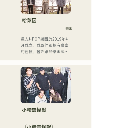
2014年至2017年，她以東京
為據點，活躍於多個領域，
包括為寶礦力水特電視廣告
作曲、在富士電視台
哈萊因
《MUSIC FAIR》節目中擔
樂團
任森山直太郎的副歌、以及
出演搖滾音樂劇。

這支J-POP樂團於2019年4
2017年起，她回到福岡，除
月成立。成員們都擁有豐富
了自己的工作之外，還活躍
的經驗，曾活躍於樂團或擔
於電台主持人、聲樂教練、
任暖場嘉賓，但最後決定組
職業學校講師等多個領域。
建一支擁有全新音樂目標的
她擁有高亢的嗓音和出眾的
樂團。 CHiKa清澈的嗓音、
演唱實力，是一位引領下一
樸實的歌詞和懷舊的旋律贏
代的創作歌手。
得了不同年齡層觀眾的支
持。成員們充分發揮各自的
個性，打造出溫柔溫暖的音
樂。

目前，他們主要在福岡等地
小精靈怪獸
的現場音樂場所和戶外活動
中演出，同時也活躍於社群
（小精靈怪獸）
媒體上發布和直播影片。