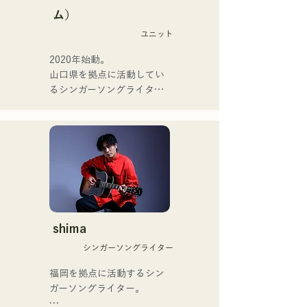
またアーティストの傍、モ
ム）
她們的新歌《The World is 
デルやタレントとしても活
Love》將於2025年6月25日
ユニット
躍中。世界的有名なオーデ
發行。
ィション番組「ブリテンズ
2020年始動。

ゴットタレント」で日本人
山口県を拠点に活動してい
の芸人史上初のゴールデン
るシンガーソングライター
ブザーを獲得し、その後ス
のRiSE(山本莉晴)とトラッ
ペインのゴットタレントで
クメイカーのNOPEによる
もゴールデンブザーを獲得
ユニット

した、ノボせもんなべの応
コロナ禍に入り、音楽で山
援歌「ゴールデンブザー」
口県を盛り上げたいという
や、アメリカ留学時代の心
思いからユニットを始動。

友とコライトした本格的カ
当初は動画配信サイトでの
ントリーソング「Life Goes 
活動のみだったが、2020年
On」もバズり中！

12月より、山口県の地元イ
shima
それらの楽曲を揃えた自身
ベントやライブハウスでの
初のフルアルバム「ONE 
シンガーソングライター
ライブ活動を始める。

BIG FAMILY」を
地元音楽イベントやライブ
福岡を拠点に活動するシン
2025.12.31にリリースし、
ハウスを中心にパフォーマ
ガーソングライター。

iTunesカントリーアルバム
ンスをしている。