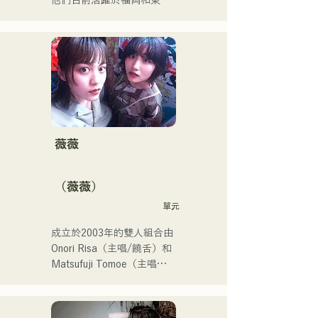
他們目前活躍於福岡和東
京，目標是參加紅白歌謠大
戰。

他們的社群媒體瀏覽量超過
350萬，粉絲超過11.9萬！

他們也被選中代表J:COM福
岡、熊本和下關，演唱2024
年第106屆全日本高中棒球
錦標賽的主題曲，成為一支
值得關注的組合。
薇薇
（薇薇）
單元
成立於2003年的雙人組合由
Onori Risa（主唱/饒舌）和
Matsufuji Tomoe（主唱）
組成。她們的歌曲以溫柔的
世界觀和溫暖而富有力量的
嗓音，傳遞著直白而有力的