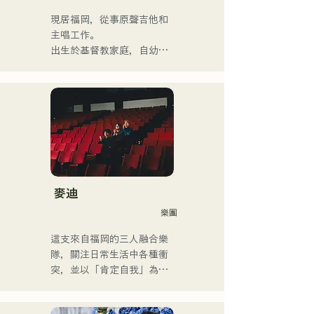
程、現場課程和私人課程。
他也將管樂團的教學影片上
現居福岡，從事原聲吉他和
傳到YouTube。

主唱工作。

近年來，他還從事過影片編
出生於基督教家庭，自幼接
輯、音訊編輯、混音工程
觸教會音樂和福音音樂。

師、導演和製作人等工作。

國中二年級暑假開始學習吉
他，開始作詞作曲。

他的音樂風格廣泛，涵蓋古
17歲時，他開始在社區中心
典搖滾、流行音樂、日本流
和咖啡館表演，如今活動範
行音樂、拉丁音樂、爵士
圍已擴展至福岡縣內外的現
樂、福音音樂、R&B、融合
場音樂場所。

音樂、靈魂樂、放克音樂、
他是一位以充滿力量的嗓音
管樂團、演歌和民謠音樂
而聞名的創作歌手，他的歌
麥迪
等。

聲將我們每個人的情感融入
樂團
他根據風格和歌曲交替使用
歌詞中。
低音提琴和電貝斯。

這支來自福岡的三人融合樂
隊，關注日常生活中各種衝
他目前是一名錄音室音樂家
突，並以「肯定自我」為主
和伴奏音樂家，主要居住在
題創作歌詞。他們受R&B啟
福岡。
發的沙啞嗓音，加上來自不