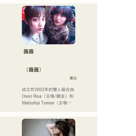
戰。

他們的社群媒體瀏覽量超過
350萬，粉絲超過11.9萬！

他們也被選中代表J:COM福
岡、熊本和下關，演唱2024
年第106屆全日本高中棒球
錦標賽的主題曲，成為一支
值得關注的組合。
薇薇
（薇薇）
單元
成立於2003年的雙人組合由
Onori Risa（主唱/饒舌）和
Matsufuji Tomoe（主唱）
組成。她們的歌曲以溫柔的
世界觀和溫暖而富有力量的
嗓音，傳遞著直白而有力的
信息，輕輕觸動著聽眾的心