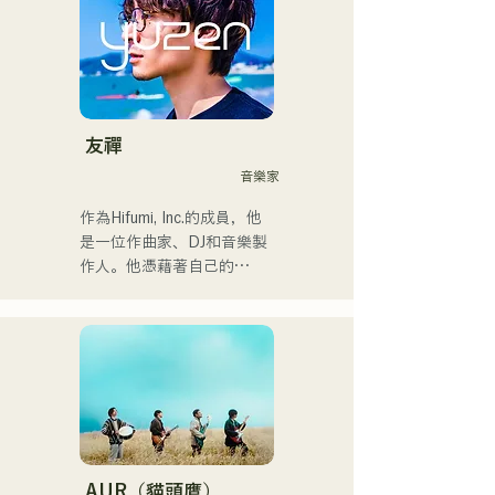
的片頭曲。

2022年，她以Kønny為藝名
開始個人活動。

我預計在2024年12月24日在
她融合了自童年時代便深受
大丸廣場舉行的慈善音樂馬
影響的90年代和00年代的
拉鬆上亮相。
R&B音樂，追求著全新的音
樂風格。甜美的嗓音和偶爾
友禪
的R&B合唱是她的魅力所
音樂家
在。

請關注她幹練的風格。
作為Hifumi, Inc.的成員，他
是一位作曲家、DJ和音樂製
作人。他憑藉著自己的
Remix曲目，在全國各地的
派對上擔任DJ。他出色的舞
台表現和紮實的DJ技巧備受
讚譽。

他曾參加過「EDP lab 
2017」、
「Re:animation12」、
「Porter Robinson JAPAN 
AUR（貓頭鷹）