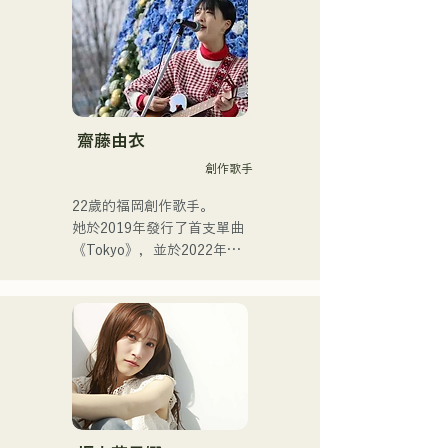
同背景成員的跨流派表演，
共同創造出獨特的律動。
齋藤由衣
創作歌手
22歲的福岡創作歌手。

她於2019年發行了首支單曲
《Tokyo》，並於2022年發
行了第二張單曲《teen》。

她的表演主要在福岡市內的
現場音樂場所和社群媒體上
進行。

她的歌聲描繪著日常生活中
的熱度。