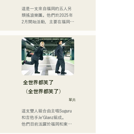
這是一支來自福岡的五人另
類搖滾樂團。他們於2025年
2月開始活動，主要在福岡縣
的現場音樂場所演出。他們
的歌詞充滿對孤獨和衝突的
共鳴，配上朗朗上口的吉他
旋律，旨在創造一種能夠銘
刻在聽眾心中的音樂。
全世界都笑了
（全世界都笑了）
單元
這支雙人組合由主唱Suguru
和吉他手Je'Glanz組成。

他們目前活躍於福岡和東
京，目標是參加紅白歌謠大