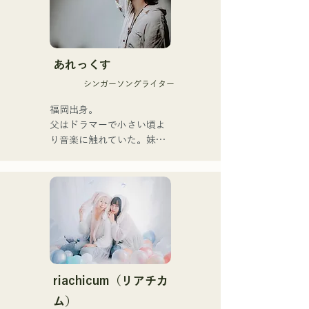
靈。

她們於2025年1月23日發行
首支單曲《Zatsuni 
Tamede》，正式出道。

あれっくす
シンガーソングライター
她們的音樂形式多樣，包括
原聲、伴奏和樂隊編曲。

福岡出身。

父はドラマーで小さい頃よ
她們的錄音和現場演出得到
り音楽に触れていた。妹
了Zigzaguzu樂團的
Pauletteもシンガーとして
CHOYO（鍵盤/吉他）、前
活躍中。

meow樂團的Taisei（鼓
家族で音楽を楽しむミュー
手）、the perfect me樂團
ジックファミリー。

的Yuya Suehiro（吉他）以
10代後半にアメリカへ4年
及xanadoo樂團的S0.
半留学。

（Banus）的支持。

現在はLOVE FMの"music 
×serendipity"でラジオDJを
【新單曲】

務める。

riachicum（リアチカ
またアーティストの傍、モ
ム）
她們的新歌《The World is 
デルやタレントとしても活