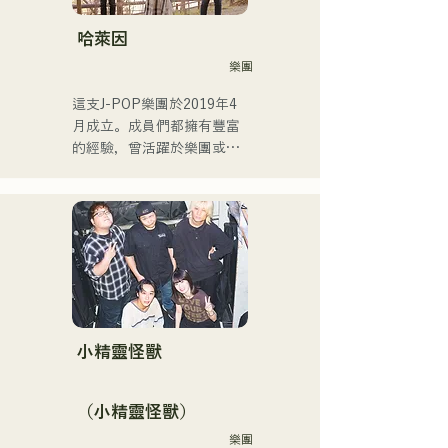
包括為寶礦力水特電視廣告
作曲、在富士電視台
哈萊因
《MUSIC FAIR》節目中擔
樂團
任森山直太郎的副歌、以及
出演搖滾音樂劇。

這支J-POP樂團於2019年4
2017年起，她回到福岡，除
月成立。成員們都擁有豐富
了自己的工作之外，還活躍
的經驗，曾活躍於樂團或擔
於電台主持人、聲樂教練、
任暖場嘉賓，但最後決定組
職業學校講師等多個領域。
建一支擁有全新音樂目標的
她擁有高亢的嗓音和出眾的
樂團。 CHiKa清澈的嗓音、
演唱實力，是一位引領下一
樸實的歌詞和懷舊的旋律贏
代的創作歌手。
得了不同年齡層觀眾的支
持。成員們充分發揮各自的
個性，打造出溫柔溫暖的音
樂。

目前，他們主要在福岡等地
小精靈怪獸
的現場音樂場所和戶外活動
中演出，同時也活躍於社群
（小精靈怪獸）
媒體上發布和直播影片。
樂團