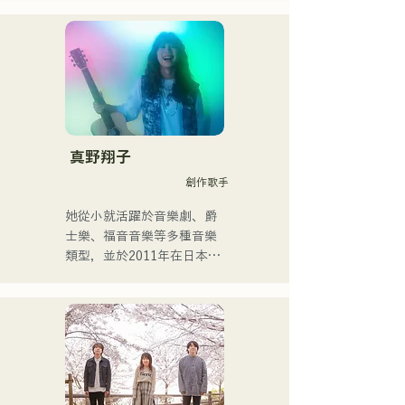
用いた、独自の音楽制作を
行う傍ら、大胆な色彩感覚
を活かしたアート制作に励
む。枠に収まりきれないマ
ルチな表現スタイルを確立
するため、日々探求を続け
ている。現在はSNSを中心
に、自身の表現を発信中。
真野翔子
創作歌手
她從小就活躍於音樂劇、爵
士樂、福音音樂等多種音樂
類型，並於2011年在日本出
道。

她以家鄉福岡和九州為中
心，在各種媒體上亮相，也
參與了許多企業廣告歌曲和
電影的製作。

2014年至2017年，她以東京
為據點，活躍於多個領域，