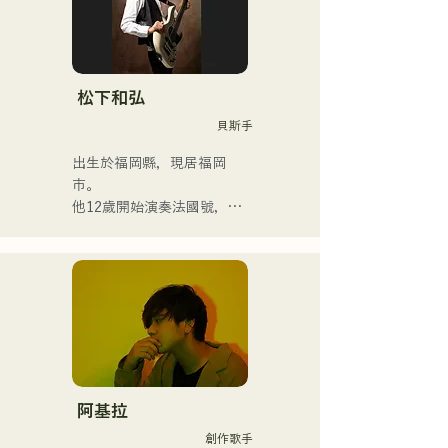
迷人的音樂也讓他們與眾不
同。
松下和弘
貝斯手
出生於福岡縣，現居福岡
市。

他12歲開始演奏法國號，15
歲開始演奏小號。 16歲與朋
友組成搖滾樂團時，他開始
學習電貝斯。 18歲考入福岡
交流藝術學院。畢業後，他
開始從事職業貝斯手的工
作。

他曾與國內外藝術家合作，
參與現場演唱會、學校音樂
會、巡迴演出、活動、派
阿基拉
對、錄音、製作、學校課
創作歌手