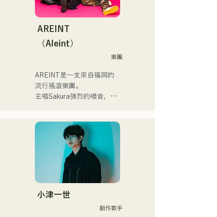
DJ、金鷲旗、山笠関連イベ
充滿樂趣又略帶憂鬱的歌曲
2025年11月22日にはファー
ント、地域イベント、
吧！
ストワンマンライブを開
Ramen Tech2025(global 
AREINT
催。
summit)、福岡市武道館オー
（Aleint）
プニング記念イベント,結婚
式様々な分野で活動。

樂團
英語も日本語も対応可能で
AREINT是一支來自福岡的
す。

流行搖滾樂團。

アーティストの日本人父と
主唱Sakura強烈的嗓音，與
アメリカ人母から生まれた
貝斯手SEIYA和鼓手SHO強
サラブレッド。
勁、年輕而獨特的嗓音相結
合，共同創造出一種既引人
入勝又熟悉的搖滾樂，這就
是AREINT的獨特之處。

他們的歌曲《Remember 
Me》被選為「KBC Radio 
Hawks Live 2024」的片頭
曲。
小津一世
創作歌手