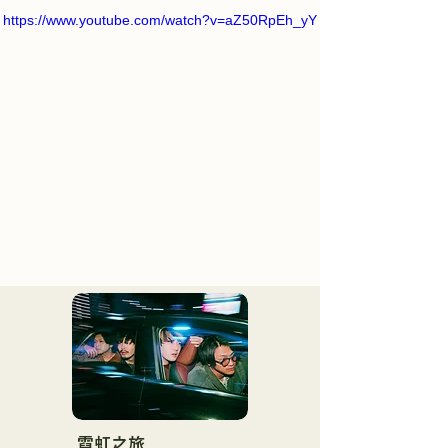
https://www.youtube.com/watch?v=aZ50RpEh_yY
霓虹之旅