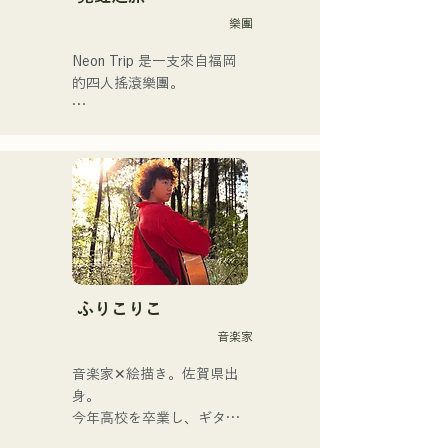
樂團
Neon Trip 是一支來自福岡
的四人搖滾樂團。

樂團於2023年11月將原名
「albatross」更名為「Neon 
Trip」。

由主唱兼吉他手神谷雄馬傾
情演繹的懷舊歌曲，將流行
搖滾的精髓淋漓盡致地展現
出來。時而柔和、時而激昂
的旋律和歌詞，加上樂團成
ふりこりこ
員多元的音樂根基，成就了
音楽家
他們多元的音樂風格。他們
以「令和歌謠搖滾」為名，
音楽家✕絵描き。佐賀県出
活躍於樂壇。
身。

今年高校を卒業し、ギター
や民族楽器、日用品などを