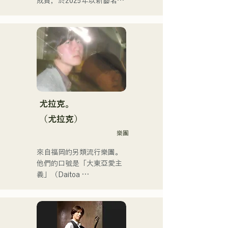
成員，於2025年以新藝名
樂領域。

「westman8」啟動個人計
畫。他利用音樂生成AI創作
他是福岡音樂舞蹈學院音樂
和發行音樂。

製作系的講師。
他於2025年2月連續發行了
三張迷你專輯，其中首張迷
你專輯《the City Pop 
vol.1》中的《Gift》被選為3
月份KBC MUSIC SPLASH
的熱門單曲。

尤拉克。
他的YouTube頻道「Balcony 
（尤拉克）
TV」於2025年1月1日上
樂團
線，三個月內訂閱人數已超
過4萬，且仍在持續成長。

來自福岡的另類流行樂團。
他是一位身兼數職的獨特藝
他們的口號是「大東亞愛主
術家：樂隊成員、音樂作曲
義」（Daitoa 
家、企業高管和電台主持
Kyoaishugi）。

人。
他們的歌詞展現了主唱清原
獨特的世界觀，而他們前衛