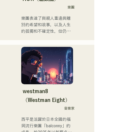
Tour」以及
樂團
「VIRTUAFREAK @ 
Shinkiba AGEHA」等眾多活
樂團表達了與親人重逢與離
動。

別的希望和故事，以及人生
的孤獨和不確定性，但仍繼
近年來，他積極從事歌曲創
續前進，並將這些感受融入
作和Remix工作。他與
歌詞中，並由每個成員獨特
VTuber「Tenki Okome」合
的編曲創作歌曲。
作的歌曲「Life Size feat. 
Tenki Okome」榮登iTunes
電子音樂榜第一位，並被收
錄到Spotify官方播放清單
中。

westman8
他也為「hololive」的
（Westman Eight）
「NEGI☆U」提供音樂，而
他於2022年底由holox發行
音樂家
的歌曲「Toyo Repaint」播
西平是活躍於日本全國的福
放量突破200萬次，他的活
岡流行樂團「balconny」的
動範圍也逐漸擴大到主流音