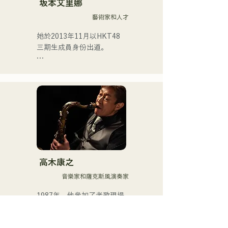
坂本艾里娜
藝術家和人才
她於2013年11月以HKT48
三期生成員身份出道。

2017年，她被選為HKT48第
十首單曲《Kiss wa Matsu 
Shikanaka desu ka?》（我
必須等待一個吻）的演唱
者。

2021年，她被選為HKT48第
十四張單曲《Kimi to Doko 
ni Ikitai》（我想和你一起去
高木康之
某個地方）的演唱者。

音樂家和薩克斯風演奏家
她於2025年4月從HKT48畢
1987年，他參加了老歌現場
業，專注於自由職業和藝人
演出場所「博多健都」的樂
事業。

團試鏡，並在19歲時開啟了