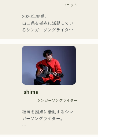
Love》將於2025年6月25日
ユニット
躍中。世界的有名なオーデ
發行。
ィション番組「ブリテンズ
2020年始動。

ゴットタレント」で日本人
山口県を拠点に活動してい
の芸人史上初のゴールデン
るシンガーソングライター
ブザーを獲得し、その後ス
のRiSE(山本莉晴)とトラッ
ペインのゴットタレントで
クメイカーのNOPEによる
もゴールデンブザーを獲得
ユニット

した、ノボせもんなべの応
コロナ禍に入り、音楽で山
援歌「ゴールデンブザー」
口県を盛り上げたいという
や、アメリカ留学時代の心
思いからユニットを始動。

友とコライトした本格的カ
当初は動画配信サイトでの
ントリーソング「Life Goes 
活動のみだったが、2020年
On」もバズり中！

12月より、山口県の地元イ
shima
それらの楽曲を揃えた自身
ベントやライブハウスでの
初のフルアルバム「ONE 
シンガーソングライター
ライブ活動を始める。

BIG FAMILY」を
地元音楽イベントやライブ
福岡を拠点に活動するシン
2025.12.31にリリースし、
ハウスを中心にパフォーマ
ガーソングライター。

iTunesカントリーアルバム
ンスをしている。
で初登場5位、その後3位を
アコースティックギターの
獲得。
