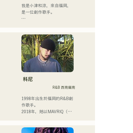
我是小津和涼，來自福岡，
是一位創作歌手。

目前，我主要在東京活動，
在街頭、TikTok和各種活動
中表演！

我從小就熱愛音樂。

進入高中後，我開始在眾人
面前唱歌，並決定成為一名
歌手。

科尼
R&B 西南偏南
我希望創作出能與每個人產
生共鳴的音樂。

1998年出生於福岡的R&B創
作歌手。

・榮獲2022年度
2018年，她以MAVRIQ（原
CampusCollection大獎

MELTY LOUNGE）為伴，
・我的原創歌曲《Pudding》
以福岡為中心開啟了自己的
將於2024年擔任KBC Radio
音樂生涯。
