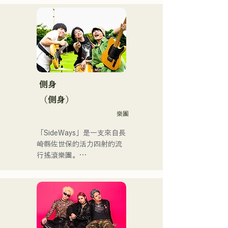
弾き語りスタイルで、ロッ
日本テレビ「笑ってこらえ
クティストの力強さとバラ
て」、FBS「福岡く
ードの繊細さを併せ持つ楽
ん。」、「発見らくちゃ
曲を届けている。

く！」やFUKUOKA 
STREET PARTY、
 コンセプトは、「等身大の
Hannibal Halloween Music 
ままで。僕とあなたのため
Festival ,sunset live2019、
の音楽を。」気持ちが落ち
側身
鷹祭Summer Boostイベン
込んだ時や、心が沈んでし
トステージにも出演。MCと
（側身）
まう時こそ聴いてほしい。

してはRugby World 
樂團
自分自身も迷いや葛藤を抱
cup2019 Public viewing、競
える瞬間があるからこそ、
輪日本一ダービーの場内ア
「SideWays」是一支來自長
作り物ではなく、ありのま
ナウンス、ラグビー女子日
崎縣佐世保的活力四射的流
まの感情や言葉をそのまま
本代表世界大会スタジアム
行搖滾樂團。

音楽にしている。

DJ、プレアデスカップ
2023(ダンスイベント）、
去年12月，他們發行了全新
2024年10月より音楽活動を
滑走屋場内アナウンス、ク
EP《夢戰夜》，並開啟了全
開始。

リスマスアドベント、イス
國巡迴演出。

福岡を中心にブッキングラ
ラデサルサ、福岡ウィニン
イブや路上ライブなど精力
グスピリッツのスタジアム
來聽聽他們根據小說改編的
的に活動を行っている。
