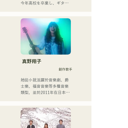
今年高校を卒業し、ギター
や民族楽器、日用品などを
用いた、独自の音楽制作を
行う傍ら、大胆な色彩感覚
を活かしたアート制作に励
む。枠に収まりきれないマ
ルチな表現スタイルを確立
するため、日々探求を続け
ている。現在はSNSを中心
に、自身の表現を発信中。
真野翔子
創作歌手
她從小就活躍於音樂劇、爵
士樂、福音音樂等多種音樂
類型，並於2011年在日本出
道。

她以家鄉福岡和九州為中
心，在各種媒體上亮相，也
參與了許多企業廣告歌曲和
電影的製作。
