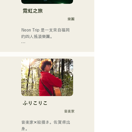
霓虹之旅
樂團
Neon Trip 是一支來自福岡
的四人搖滾樂團。

樂團於2023年11月將原名
「albatross」更名為「Neon 
Trip」。

由主唱兼吉他手神谷雄馬傾
情演繹的懷舊歌曲，將流行
搖滾的精髓淋漓盡致地展現
出來。時而柔和、時而激昂
的旋律和歌詞，加上樂團成
ふりこりこ
員多元的音樂根基，成就了
音楽家
他們多元的音樂風格。他們
以「令和歌謠搖滾」為名，
音楽家✕絵描き。佐賀県出
活躍於樂壇。
身。
