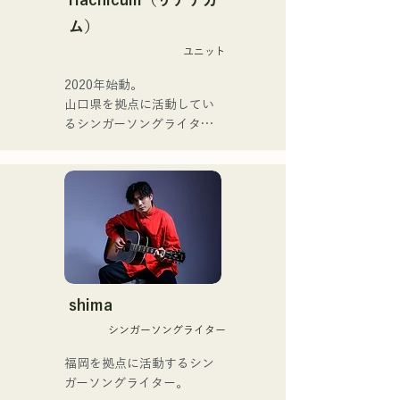
またアーティストの傍、モ
ム）
她們的新歌《The World is 
デルやタレントとしても活
Love》將於2025年6月25日
ユニット
躍中。世界的有名なオーデ
發行。
ィション番組「ブリテンズ
2020年始動。

ゴットタレント」で日本人
山口県を拠点に活動してい
の芸人史上初のゴールデン
るシンガーソングライター
ブザーを獲得し、その後ス
のRiSE(山本莉晴)とトラッ
ペインのゴットタレントで
クメイカーのNOPEによる
もゴールデンブザーを獲得
ユニット

した、ノボせもんなべの応
コロナ禍に入り、音楽で山
援歌「ゴールデンブザー」
口県を盛り上げたいという
や、アメリカ留学時代の心
思いからユニットを始動。

友とコライトした本格的カ
当初は動画配信サイトでの
ントリーソング「Life Goes 
活動のみだったが、2020年
On」もバズり中！

12月より、山口県の地元イ
shima
それらの楽曲を揃えた自身
ベントやライブハウスでの
初のフルアルバム「ONE 
シンガーソングライター
ライブ活動を始める。

BIG FAMILY」を
地元音楽イベントやライブ
福岡を拠点に活動するシン
2025.12.31にリリースし、
ハウスを中心にパフォーマ
ガーソングライター。

iTunesカントリーアルバム
ンスをしている。