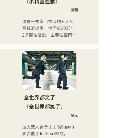
（小精靈怪獸）
媒體上發布和直播影片。
樂團
這是一支來自福岡的五人另
類搖滾樂團。他們於2025年
2月開始活動，主要在福岡縣
的現場音樂場所演出。他們
的歌詞充滿對孤獨和衝突的
共鳴，配上朗朗上口的吉他
旋律，旨在創造一種能夠銘
刻在聽眾心中的音樂。
全世界都笑了
（全世界都笑了）
單元
這支雙人組合由主唱Suguru
和吉他手Je'Glanz組成。
