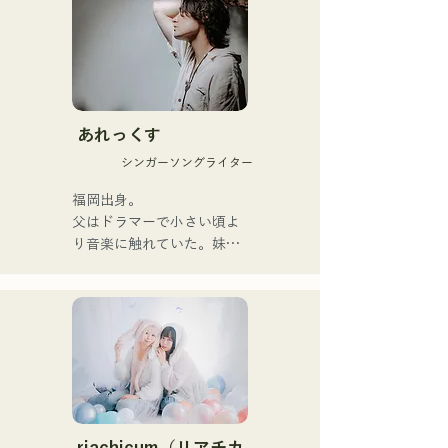
信息，輕輕觸動著聽眾的心
靈。

她們於2025年1月23日發行
首支單曲《Zatsuni 
Tamede》，正式出道。

あれっくす
シンガーソングライター
她們的音樂形式多樣，包括
原聲、伴奏和樂隊編曲。

福岡出身。

父はドラマーで小さい頃よ
她們的錄音和現場演出得到
り音楽に触れていた。妹
了Zigzaguzu樂團的
Pauletteもシンガーとして
CHOYO（鍵盤/吉他）、前
活躍中。

meow樂團的Taisei（鼓
家族で音楽を楽しむミュー
手）、the perfect me樂團
ジックファミリー。

的Yuya Suehiro（吉他）以
10代後半にアメリカへ4年
及xanadoo樂團的S0.
半留学。

（Banus）的支持。

現在はLOVE FMの"music 
×serendipity"でラジオDJを
【新單曲】

務める。

riachicum（リアチカ