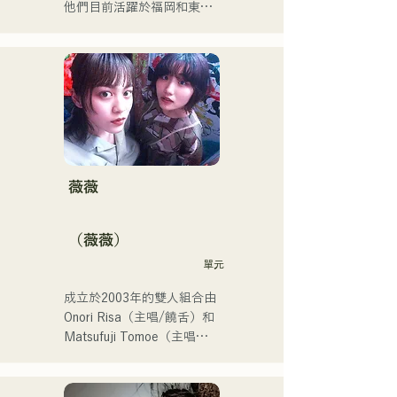
他們目前活躍於福岡和東
京，目標是參加紅白歌謠大
戰。

他們的社群媒體瀏覽量超過
350萬，粉絲超過11.9萬！

他們也被選中代表J:COM福
岡、熊本和下關，演唱2024
年第106屆全日本高中棒球
錦標賽的主題曲，成為一支
值得關注的組合。
薇薇
（薇薇）
單元
成立於2003年的雙人組合由
Onori Risa（主唱/饒舌）和
Matsufuji Tomoe（主唱）
組成。她們的歌曲以溫柔的
世界觀和溫暖而富有力量的
嗓音，傳遞著直白而有力的