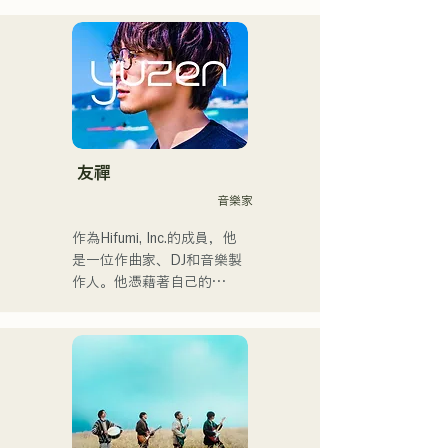
・我的原創歌曲《Pudding》
以福岡為中心開啟了自己的
將於2024年擔任KBC Radio
音樂生涯。

的片頭曲。

2022年，她以Kønny為藝名
開始個人活動。

我預計在2024年12月24日在
她融合了自童年時代便深受
大丸廣場舉行的慈善音樂馬
影響的90年代和00年代的
拉鬆上亮相。
R&B音樂，追求著全新的音
樂風格。甜美的嗓音和偶爾
友禪
的R&B合唱是她的魅力所
音樂家
在。

請關注她幹練的風格。
作為Hifumi, Inc.的成員，他
是一位作曲家、DJ和音樂製
作人。他憑藉著自己的
Remix曲目，在全國各地的
派對上擔任DJ。他出色的舞
台表現和紮實的DJ技巧備受
讚譽。

他曾參加過「EDP lab 
2017」、