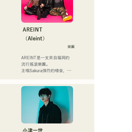
ラデサルサ、福岡ウィニン
イブや路上ライブなど精力
グスピリッツのスタジアム
來聽聽他們根據小說改編的
的に活動を行っている。

DJ、金鷲旗、山笠関連イベ
充滿樂趣又略帶憂鬱的歌曲
2025年11月22日にはファー
ント、地域イベント、
吧！
ストワンマンライブを開
Ramen Tech2025(global 
AREINT
催。
summit)、福岡市武道館オー
（Aleint）
プニング記念イベント,結婚
式様々な分野で活動。

樂團
英語も日本語も対応可能で
AREINT是一支來自福岡的
す。

流行搖滾樂團。

アーティストの日本人父と
主唱Sakura強烈的嗓音，與
アメリカ人母から生まれた
貝斯手SEIYA和鼓手SHO強
サラブレッド。
勁、年輕而獨特的嗓音相結
合，共同創造出一種既引人
入勝又熟悉的搖滾樂，這就
是AREINT的獨特之處。

他們的歌曲《Remember 
Me》被選為「KBC Radio 
Hawks Live 2024」的片頭
曲。
小津一世