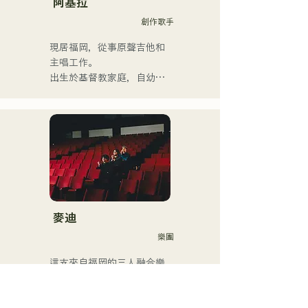
阿基拉
對、錄音、製作、學校課
創作歌手
程、現場課程和私人課程。
他也將管樂團的教學影片上
現居福岡，從事原聲吉他和
傳到YouTube。

主唱工作。

近年來，他還從事過影片編
出生於基督教家庭，自幼接
輯、音訊編輯、混音工程
觸教會音樂和福音音樂。

師、導演和製作人等工作。

國中二年級暑假開始學習吉
他，開始作詞作曲。

他的音樂風格廣泛，涵蓋古
17歲時，他開始在社區中心
典搖滾、流行音樂、日本流
和咖啡館表演，如今活動範
行音樂、拉丁音樂、爵士
圍已擴展至福岡縣內外的現
樂、福音音樂、R&B、融合
場音樂場所。

音樂、靈魂樂、放克音樂、
他是一位以充滿力量的嗓音
管樂團、演歌和民謠音樂
而聞名的創作歌手，他的歌
麥迪
等。

聲將我們每個人的情感融入
樂團
他根據風格和歌曲交替使用
歌詞中。
低音提琴和電貝斯。

這支來自福岡的三人融合樂
隊，關注日常生活中各種衝
他目前是一名錄音室音樂家
突，並以「肯定自我」為主
和伴奏音樂家，主要居住在