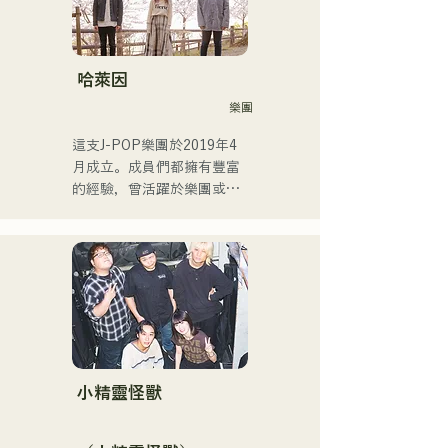
2014年至2017年，她以東京
為據點，活躍於多個領域，
包括為寶礦力水特電視廣告
作曲、在富士電視台
哈萊因
《MUSIC FAIR》節目中擔
樂團
任森山直太郎的副歌、以及
出演搖滾音樂劇。

這支J-POP樂團於2019年4
2017年起，她回到福岡，除
月成立。成員們都擁有豐富
了自己的工作之外，還活躍
的經驗，曾活躍於樂團或擔
於電台主持人、聲樂教練、
任暖場嘉賓，但最後決定組
職業學校講師等多個領域。
建一支擁有全新音樂目標的
她擁有高亢的嗓音和出眾的
樂團。 CHiKa清澈的嗓音、
演唱實力，是一位引領下一
樸實的歌詞和懷舊的旋律贏
代的創作歌手。
得了不同年齡層觀眾的支
持。成員們充分發揮各自的
個性，打造出溫柔溫暖的音
樂。

目前，他們主要在福岡等地
小精靈怪獸
的現場音樂場所和戶外活動
中演出，同時也活躍於社群