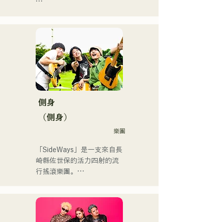
で初登場5位、その後3位を
アコースティックギターの
獲得。

弾き語りスタイルで、ロッ
日本テレビ「笑ってこらえ
クティストの力強さとバラ
て」、FBS「福岡く
ードの繊細さを併せ持つ楽
ん。」、「発見らくちゃ
曲を届けている。

く！」やFUKUOKA 
STREET PARTY、
 コンセプトは、「等身大の
Hannibal Halloween Music 
ままで。僕とあなたのため
Festival ,sunset live2019、
の音楽を。」気持ちが落ち
側身
鷹祭Summer Boostイベン
込んだ時や、心が沈んでし
トステージにも出演。MCと
（側身）
まう時こそ聴いてほしい。

してはRugby World 
樂團
自分自身も迷いや葛藤を抱
cup2019 Public viewing、競
える瞬間があるからこそ、
輪日本一ダービーの場内ア
「SideWays」是一支來自長
作り物ではなく、ありのま
ナウンス、ラグビー女子日
崎縣佐世保的活力四射的流
まの感情や言葉をそのまま
本代表世界大会スタジアム
行搖滾樂團。

音楽にしている。

DJ、プレアデスカップ
2023(ダンスイベント）、
去年12月，他們發行了全新
2024年10月より音楽活動を
滑走屋場内アナウンス、ク
EP《夢戰夜》，並開啟了全
開始。

リスマスアドベント、イス
國巡迴演出。

福岡を中心にブッキングラ