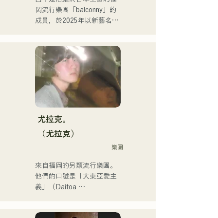
放量突破200萬次，他的活
岡流行樂團「balconny」的
動範圍也逐漸擴大到主流音
成員，於2025年以新藝名
樂領域。

「westman8」啟動個人計
畫。他利用音樂生成AI創作
他是福岡音樂舞蹈學院音樂
和發行音樂。

製作系的講師。
他於2025年2月連續發行了
三張迷你專輯，其中首張迷
你專輯《the City Pop 
vol.1》中的《Gift》被選為3
月份KBC MUSIC SPLASH
的熱門單曲。

尤拉克。
他的YouTube頻道「Balcony 
（尤拉克）
TV」於2025年1月1日上
樂團
線，三個月內訂閱人數已超
過4萬，且仍在持續成長。

來自福岡的另類流行樂團。
他是一位身兼數職的獨特藝
他們的口號是「大東亞愛主
術家：樂隊成員、音樂作曲
義」（Daitoa 
家、企業高管和電台主持
Kyoaishugi）。

人。