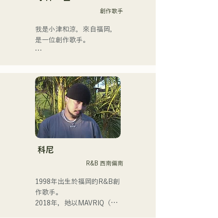
創作歌手
我是小津和涼，來自福岡，
是一位創作歌手。

目前，我主要在東京活動，
在街頭、TikTok和各種活動
中表演！

我從小就熱愛音樂。

進入高中後，我開始在眾人
面前唱歌，並決定成為一名
歌手。

科尼
R&B 西南偏南
我希望創作出能與每個人產
生共鳴的音樂。

1998年出生於福岡的R&B創
作歌手。

・榮獲2022年度
2018年，她以MAVRIQ（原
CampusCollection大獎

MELTY LOUNGE）為伴，