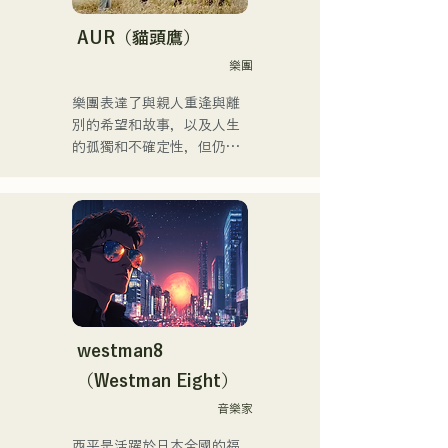
「Re:animation12」、
「Porter Robinson JAPAN 
AUR（貓頭鷹）
Tour」以及
樂團
「VIRTUAFREAK @ 
Shinkiba AGEHA」等眾多活
樂團表達了與親人重逢與離
動。

別的希望和故事，以及人生
的孤獨和不確定性，但仍繼
近年來，他積極從事歌曲創
續前進，並將這些感受融入
作和Remix工作。他與
歌詞中，並由每個成員獨特
VTuber「Tenki Okome」合
的編曲創作歌曲。
作的歌曲「Life Size feat. 
Tenki Okome」榮登iTunes
電子音樂榜第一位，並被收
錄到Spotify官方播放清單
中。

westman8
他也為「hololive」的
（Westman Eight）
「NEGI☆U」提供音樂，而
他於2022年底由holox發行
音樂家
的歌曲「Toyo Repaint」播
西平是活躍於日本全國的福