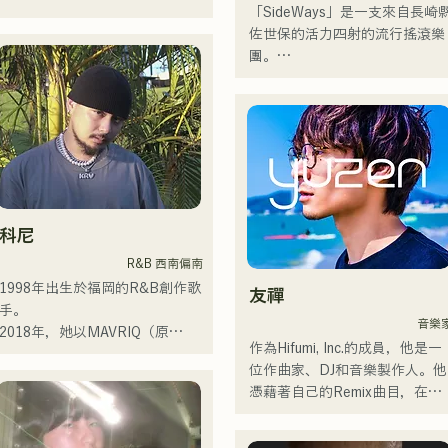
「SideWays」是一支來自長崎
アコースティックギターの弾き
吉他）、前meow樂團的
佐世保的活力四射的流行搖滾樂
語りスタイルで、ロックティス
Taisei（鼓手）、the perfect m
團。

トの力強さとバラードの繊細さ
樂團的Yuya Suehiro（吉他）以
を併せ持つ楽曲を届けている。

及xanadoo樂團的S0.（Banus）
去年12月，他們發行了全新
的支持。

EP《夢戰夜》，並開啟了全國
 コンセプトは、「等身大のまま
迴演出。

で。僕とあなたのための音楽
【新單曲】

を。」気持ちが落ち込んだ時
來聽聽他們根據小說改編的充滿
や、心が沈んでしまう時こそ聴
她們的新歌《The World is 
樂趣又略帶憂鬱的歌曲吧！
いてほしい。

Love》將於2025年6月25日發
科尼
自分自身も迷いや葛藤を抱える
行。
瞬間があるからこそ、作り物で
R&B 西南偏南
はなく、ありのままの感情や言
1998年出生於福岡的R&B創作歌
友禪
葉をそのまま音楽にしている。

手。

音樂
2018年，她以MAVRIQ（原
2024年10月より音楽活動を開
作為Hifumi, Inc.的成員，他是一
MELTY LOUNGE）為伴，以福
始。

位作曲家、DJ和音樂製作人。他
岡為中心開啟了自己的音樂生
福岡を中心にブッキングライブ
憑藉著自己的Remix曲目，在全
涯。

や路上ライブなど精力的に活動
國各地的派對上擔任DJ。他出色
2022年，她以Kønny為藝名開始
を行っている。

的舞台表現和紮實的DJ技巧備受
個人活動。
