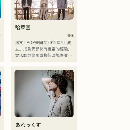
哈萊因
手
樂團
這支J-POP樂團於2019年4月成
立。成員們都擁有豐富的經驗，
曾活躍於樂團或擔任暖場嘉賓，
但最後決定組建一支擁有全新音
樂目標的樂團。 CHiKa清澈的嗓
音、樸實的歌詞和懷舊的旋律贏
據
得了不同年齡層觀眾的支持。成
員們充分發揮各自的個性，打造
出溫柔溫暖的音樂。

目前，他們主要在福岡等地的現
場音樂場所和戶外活動中演出，
同時也活躍於社群媒體上發布和
自
直播影片。
あれっくす