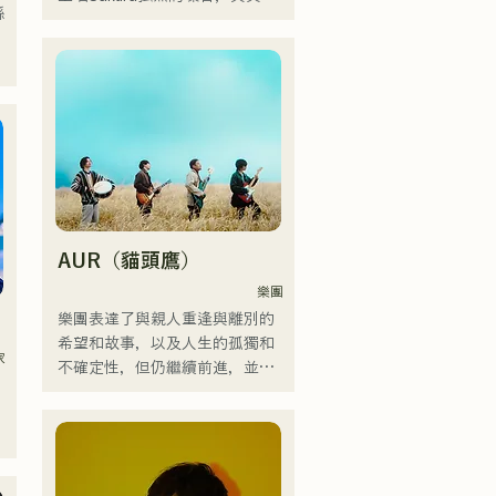
ボせもんなべの応援歌「ゴール
縣
手SEIYA和鼓手SHO強勁、年輕
デンブザー」や、アメリカ留学
而獨特的嗓音相結合，共同創造
e
時代の心友とコライトした本格
出一種既引人入勝又熟悉的搖滾
的カントリーソング「Life Goes 
樂，這就是AREINT的獨特之
On」もバズり中！

處。

それらの楽曲を揃えた自身初の
巡
他們的歌曲《Remember Me》
フルアルバム「ONE BIG 
被選為「KBC Radio Hawks Live 
FAMILY」を2025.12.31にリリ
2024」的片頭曲。
ースし、iTunesカントリーアル
バムで初登場5位、その後3位を
獲得。

AUR（貓頭鷹）
日本テレビ「笑ってこらえ
樂團
て」、FBS「福岡くん。」、
樂團表達了與親人重逢與離別的
「発見らくちゃく！」や
希望和故事，以及人生的孤獨和
FUKUOKA STREET PARTY、
家
不確定性，但仍繼續前進，並將
Hannibal Halloween Music 
這些感受融入歌詞中，並由每個
Festival ,sunset live2019、鷹祭
成員獨特的編曲創作歌曲。
Summer Boostイベントステー
ジにも出演。MCとしてはRugby 
World cup2019 Public viewing、
競輪日本一ダービーの場内アナ