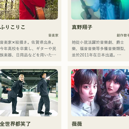
ふりこりこ
真野翔子
音楽家
創作歌
音楽家✕絵描き。佐賀県出身。

她從小就活躍於音樂劇、爵士
今年高校を卒業し、ギターや民
樂、福音音樂等多種音樂類型，
族楽器、日用品などを用いた、
並於2011年在日本出道。

独自の音楽制作を行う傍ら、大
她以家鄉福岡和九州為中心，在
胆な色彩感覚を活かしたアート
各種媒體上亮相，也參與了許多
制作に励む。枠に収まりきれな
企業廣告歌曲和電影的製作。

いマルチな表現スタイルを確立
2014年至2017年，她以東京為
するため、日々探求を続けてい
點，活躍於多個領域，包括為寶
る。現在はSNSを中心に、自身
礦力水特電視廣告作曲、在富士
の表現を発信中。
電視台《MUSIC FAIR》節目中
擔任森山直太郎的副歌、以及出
演搖滾音樂劇。

2017年起，她回到福岡，除了
全世界都笑了
薇薇
己的工作之外，還活躍於電台主