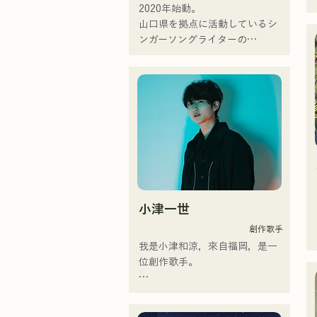
2020年始動。

山口県を拠点に活動しているシ
ンガーソングライターの
RiSE(山本莉晴)とトラックメイ
カーのNOPEによるユニット

コロナ禍に入り、音楽で山口県
を盛り上げたいという思いから
ユニットを始動。

当初は動画配信サイトでの活動
のみだったが、2020年12月よ
り、山口県の地元イベントやラ
イブハウスでのライブ活動を始
める。

小津一世
地元音楽イベントやライブハウ
スを中心にパフォーマンスをし
創作歌手
ている。
我是小津和涼，來自福岡，是一
位創作歌手。

目前，我主要在東京活動，在街
頭、TikTok和各種活動中表演！
