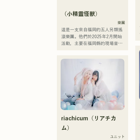
於樂壇。
（小精靈怪獸）
樂團
這是一支來自福岡的五人另類搖
滾樂團。他們於2025年2月開始
活動，主要在福岡縣的現場音樂
場所演出。他們的歌詞充滿對孤
獨和衝突的共鳴，配上朗朗上口
的吉他旋律，旨在創造一種能夠
銘刻在聽眾心中的音樂。
riachicum（リアチカ
ム）
ユニット