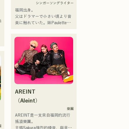
シンガーソングライター
福岡出身。

父はドラマーで小さい頃より音
元
楽に触れていた。妹Pauletteも
シンガーとして活躍中。

家族で音楽を楽しむミュージッ
クファミリー。

10代後半にアメリカへ4年半留
学。

現在はLOVE FMの"music 
×serendipity"でラジオDJを務め
る。

またアーティストの傍、モデル
式
やタレントとしても活躍中。世
AREINT
界的有名なオーディション番組
「ブリテンズゴットタレント」
（Aleint）
で日本人の芸人史上初のゴール
樂團
デンブザーを獲得し、その後ス
AREINT是一支來自福岡的流行
ペインのゴットタレントでもゴ
搖滾樂團。

ールデンブザーを獲得した、ノ
團
主唱Sakura強烈的嗓音，與貝斯
/