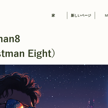
家
新しいページ
M
man8
tman Eight）