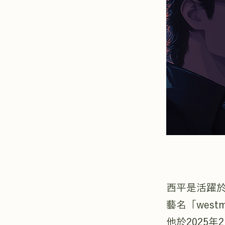
西平是活躍於
藝名「wes
他於2025年