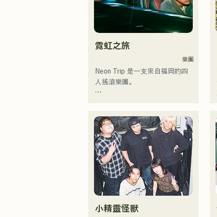
霓虹之旅
樂團
Neon Trip 是一支來自福岡的四
人搖滾樂團。

樂團於2023年11月將原名
「albatross」更名為「Neon 
Trip」。

由主唱兼吉他手神谷雄馬傾情演
繹的懷舊歌曲，將流行搖滾的精
髓淋漓盡致地展現出來。時而柔
和、時而激昂的旋律和歌詞，加
上樂團成員多元的音樂根基，成
就了他們多元的音樂風格。他們
小精靈怪獸
以「令和歌謠搖滾」為名，活躍