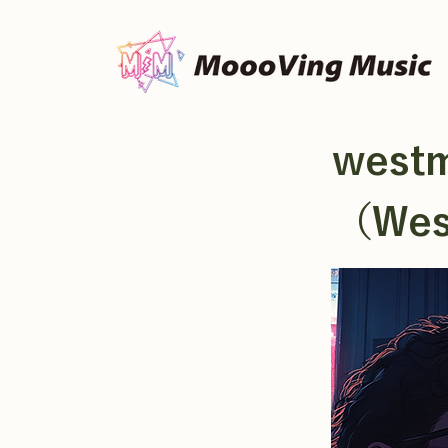
west
（Wes