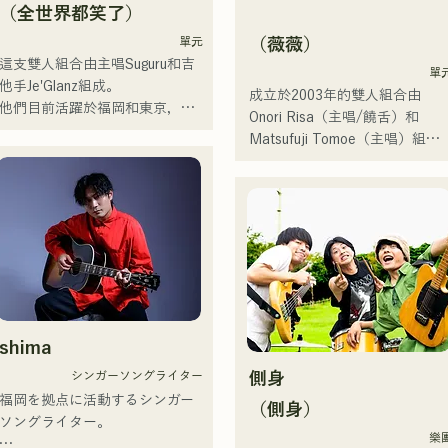
持人、聲樂教練、職業學校講師
（全世界都笑了）
等多個領域。她擁有高亢的嗓音
單元
（薇薇）
和出眾的演唱實力，是一位引領
這支雙人組合由主唱Suguru和吉
下一代的創作歌手。
單
他手Je'Glanz組成。

成立於2003年的雙人組合由
他們目前活躍於福岡和東京，目
Onori Risa（主唱/饒舌）和
標是參加紅白歌謠大戰。

Matsufuji Tomoe（主唱）組
他們的社群媒體瀏覽量超過350
成。她們的歌曲以溫柔的世界觀
萬，粉絲超過11.9萬！

和溫暖而富有力量的嗓音，傳遞
他們也被選中代表J:COM福岡、
著直白而有力的信息，輕輕觸動
熊本和下關，演唱2024年第106
著聽眾的心靈。

屆全日本高中棒球錦標賽的主題
曲，成為一支值得關注的組合。
她們於2025年1月23日發行首支
單曲《Zatsuni Tamede》，正
出道。

shima
她們的音樂形式多樣，包括原
シンガーソングライター
側身
聲、伴奏和樂隊編曲。

福岡を拠点に活動するシンガー
（側身）
ソングライター。

她們的錄音和現場演出得到了
樂
Zigzaguzu樂團的CHOYO（鍵盤