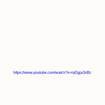
https://www.youtube.com/watch?v=raDgja3irBc