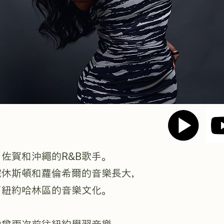
佐賀和沖繩的R&B歌手。
妮休斯頓和蘿倫希爾的音樂長大，
了紐約哈林區的音樂文化。