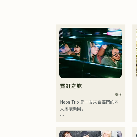
霓虹之旅
樂團
Neon Trip 是一支來自福岡的四
人搖滾樂團。

樂團於2023年11月將原名
「albatross」更名為「Neon 
Trip」。
