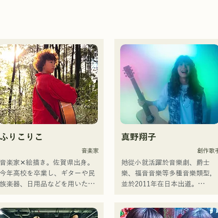
ふりこりこ
真野翔子
音楽家
創作歌
音楽家✕絵描き。佐賀県出身。

她從小就活躍於音樂劇、爵士
今年高校を卒業し、ギターや民
樂、福音音樂等多種音樂類型，
族楽器、日用品などを用いた、
並於2011年在日本出道。

独自の音楽制作を行う傍ら、大
她以家鄉福岡和九州為中心，在
胆な色彩感覚を活かしたアート
各種媒體上亮相，也參與了許多
制作に励む。枠に収まりきれな
企業廣告歌曲和電影的製作。
