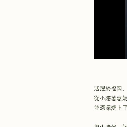
活躍於福岡、
從小聽著惠
並深深愛上