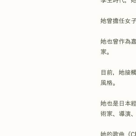
學生時代，
她曾擔任女子合
她也曾作為
家。
目前，她接
風格。
她也是日本經
術家、導演
她的歌曲《Ch