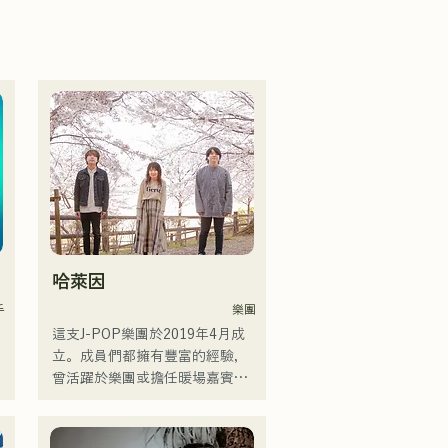
哈萊因
手
樂團
這支J-POP樂團於2019年4月成
立。成員們都擁有豐富的經驗，
曾活躍於樂團或擔任暖場嘉賓，
但最後決定組建一支擁有全新音
樂目標的樂團。 CHiKa清澈的嗓
音、樸實的歌詞和懷舊的旋律贏