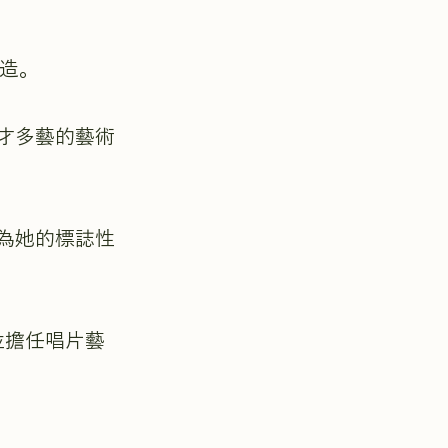
打造。
才多藝的藝術
為她的標誌性
並擔任唱片藝