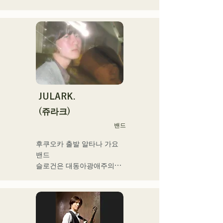
서양평이 「westman8」이
라고 명의를 새롭게 2025년
부터 솔로 프로젝트를 시동. 
음악 생성 AI를 활용한 악곡
을 제작해 전달하고 있다.

2025년 2월 미니앨범을 3작 
연속 발매, 1st 미니앨범 'the 
City Pop vol.1'에 수록된 
'Gift'가 'KBC MUSIC 
JULARK.
SPLASH' 3월기 헤비로테이
(쥬라크)
션으로 선정된다.

밴드
2025년 1월 1일부터 시작한 
유튜브 채널 '발코니 TV'는 3
후쿠오카 출발 알타나 가요 
개월간 등록자 4만명을 넘어 
밴드

지금도 늘고 있다.

슬로건은 대동아광애주의

밴드맨, 음악 작가, 기업 경영
자, 라디오 성격 및 다양한 
프론트맨을 맡는 키요하라의 
직함을 가진 이색 아티스트.
독자적인 세계관이 엿볼 수 
있는 가사와 전위적이고 매
력적인 사운드가 특징