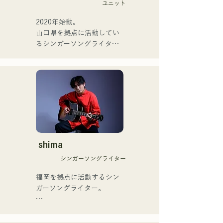
ユニット
躍中。世界的有名なオーデ
ィション番組「ブリテンズ
2020年始動。

ゴットタレント」で日本人
山口県を拠点に活動してい
の芸人史上初のゴールデン
るシンガーソングライター
ブザーを獲得し、その後ス
のRiSE(山本莉晴)とトラッ
ペインのゴットタレントで
クメイカーのNOPEによる
もゴールデンブザーを獲得
ユニット

した、ノボせもんなべの応
コロナ禍に入り、音楽で山
援歌「ゴールデンブザー」
口県を盛り上げたいという
や、アメリカ留学時代の心
思いからユニットを始動。

友とコライトした本格的カ
当初は動画配信サイトでの
ントリーソング「Life Goes 
活動のみだったが、2020年
On」もバズり中！

12月より、山口県の地元イ
shima
それらの楽曲を揃えた自身
ベントやライブハウスでの
初のフルアルバム「ONE 
シンガーソングライター
ライブ活動を始める。

BIG FAMILY」を
地元音楽イベントやライブ
福岡を拠点に活動するシン
2025.12.31にリリースし、
ハウスを中心にパフォーマ
ガーソングライター。

iTunesカントリーアルバム
ンスをしている。
で初登場5位、その後3位を
アコースティックギターの
獲得。

弾き語りスタイルで、ロッ