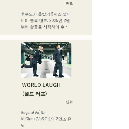
밴드
출연 중. 또 SNS에서의 동영
상 투고·배신의 활동도 실시
후쿠오카 출발의 5피스 얼터
하고 있다.
너티 블록 밴드. 2025년 2월
부터 활동을 시작하여 후쿠
오카현 내의 라이브하우스를 
중심으로 활동하고 있다. 외
로움이나 갈등에 다가가는 
가사, 귀에 남는 기타 리프를 
의식해, 듣는 사람의 마음에 
새겨지는 듯한 사운드 만들
기를 목표로 하고 있다.
WORLD LAUGH
(월드 러프)
단위
Suguru(Vo)와 
Je’Glanz(Vo&Gt)의 2인조 유
닛.
