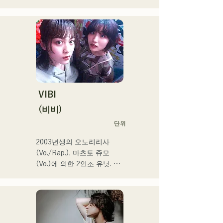
홍백가합전 출연을 목표로 
후쿠오카·도쿄의 W거점에서 
정력적으로 활동 중.

SNS 동영상 총 재생수 350
만회 재생 넘어, SNS총 팔로
워 11.9만명 돌파!

또한 2024 년 제 106 회 전
국 고등학교 야구 선수권 대
회

VIBI
J:COM 후쿠오카•구마모토•
(비비)
시모노세키의 테마송 등에도 
단위
발탁되어 향후가 큰 주목의 
유닛.
2003년생의 오노리리사
(Vo./Rap.), 마츠토 쥬모
(Vo.)에 의한 2인조 유닛. 부
드러운 세계관 속에 똑바로 
강력한 메시지를 담은 곡과 
따뜻하고 심지가 있는 가성
으로 듣는 사람의 마음에 부
드럽게 다가오는 곡을 제작