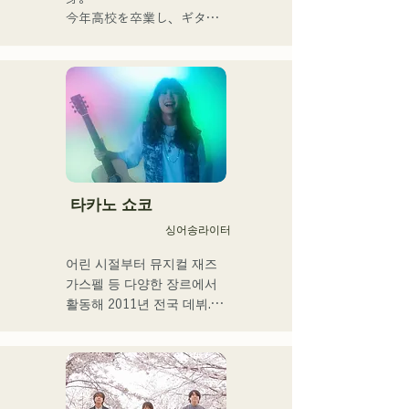
을 내걸고 활동하고 있다.
今年高校を卒業し、ギター
や民族楽器、日用品などを
用いた、独自の音楽制作を
行う傍ら、大胆な色彩感覚
を活かしたアート制作に励
む。枠に収まりきれないマ
ルチな表現スタイルを確立
するため、日々探求を続け
ている。現在はSNSを中心
に、自身の表現を発信中。
타카노 쇼코
싱어송라이터
어린 시절부터 뮤지컬 재즈 
가스펠 등 다양한 장르에서 
활동해 2011년 전국 데뷔.

현지 후쿠오카, 규슈를 중심
으로 각 미디어 등에서 다루
어져 기업 CM송이나 영화 
등에도 많이 종사한다.

2014년~2017년에는 도쿄를 