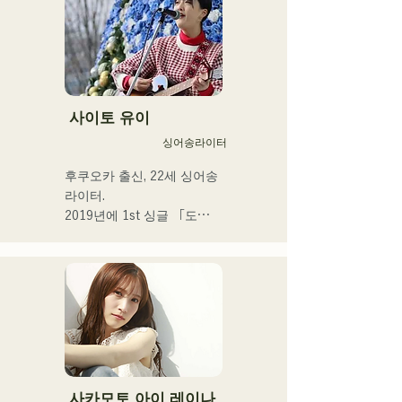
어낸다.

R&B에 촉발된 스모키한 가
성과,

백그라운드의 다른 멤버들이 
방어하다

장르를 넘은 연주는, 그 밖에 
사이토 유이
유례없는 독자적인 그루브를 
싱어송라이터
연주한다.
후쿠오카 출신, 22세 싱어송 
라이터.

2019년에 1st 싱글 「도
쿄」, 2022년에 2nd 싱글 
「teen」을 릴리스.

후쿠오카 시내의 라이브 하
우스나 SNS를 중심으로 음
악 활동을 실시하고 있다.

 일상의 넷을 노래한다.
사카모토 아이 레이나