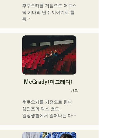
슨 등. Youtube에는 취주악
후쿠오카를 거점으로 어쿠스
용 해설 동영상을 업.

틱 기타의 연주 이야기로 활
최근에는 동영상 제작 편집·
동.

음성 편집·믹싱 엔지니어·디
그리스도인 가정에서 태어나 
렉터·프로듀서로서도 활동하
어린 시절부터 교회 음악과 
고 있다.

가스펠을 만져 자란다.

중학교 2학년 여름방학에 기
그 음악성은 다 장르에 그리
타를 연주하기 시작하면서 
고 클래식·락·팝스·J-Pop·라
동시에 작사 작곡도 하게 됐
틴·재즈·고스펠·R&B·퓨전·서
다.

울·펑크·취주악·연가·민족 음
17세에 공민관이나 카페 등
악 등, 다양한 스타일의 음악
에서의 음악 활동을 개시, 현
McGrady(마그레디)
을 연주한다.

재는 현내외 불문하고 라이
밴드
이들의 스타일이나 곡에 맞
브 하우스 등에도 활동의 장
추어, 콘트라 버스와 일렉베
을 펼치고 있다.

후쿠오카를 거점으로 한다

이스를 구분하고 있다.

누구에게나 있는 마음의 움
삼인조의 믹스 밴드.

직임을 가사에 실어주는 강
일상생활에서 일어나는 다양
현재 후쿠오카를 중심으로 
력한 가성이 매력의 싱어송 
한 '갈등'에 초점을 맞추고,

음악 활동을 계속하는 스튜
라이터.
”있는 그대로 있는 것의 긍
디오 세션 뮤지션이다.
정”을 테마로 한 가사를 만들