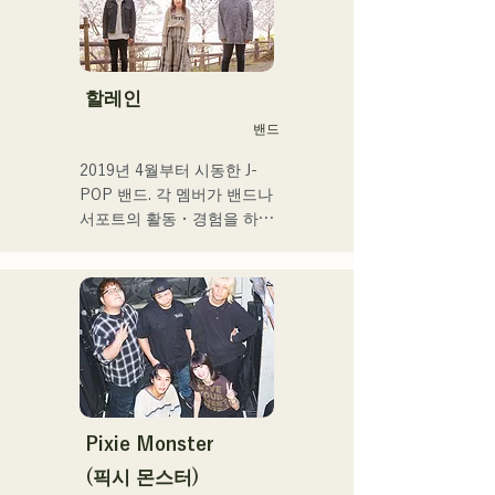
거점으로 활동해, 포카리스 
웨트의 TVCM송이나 후지
TV 「MUSIC FAIR」에서 
모리야마 나오타로씨의 코러
할레인
스, 록 뮤지컬 출연 등 폭넓
밴드
게 활동.

2017년부터 거점을 후쿠오
2019년 4월부터 시동한 J-
카로 되돌려 자신의 활동에 
POP 밴드. 각 멤버가 밴드나 
더해 라디오 퍼스널리티, 보
서포트의 활동・경험을 하고 
이스 트레이너, 전문학교 강
있는 가운데, 새로운 음악의 
사 등 멀티에 활동중. 성장이 
목표를 내걸어 밴드를 결성. 
좋은 가성과 탁월한 가창력
CHiKa의 투명감 있는 목소
을 겸비한 차세대를 담당하
리, 등신대의 가사를 어딘가 
는 싱어송 라이터.
그리운 멜로디에 올린 곡은 
폭넓은 세대의 지지를 얻고 
있다. 그 악곡을 지원하도록 
멤버의 개성이 살려 그 소리
도 부드럽게 따뜻하다.

Pixie Monster
후쿠오카를 중심으로 라이브 
(픽시 몬스터)
하우스와 야외 이벤트 등에 