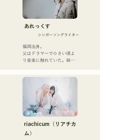
하고 있다.

1st 싱글 「잡으로 접어」를 
2025년 1월 23일에 릴리스 
あれっくす
해 본격적으로 활동을 개시.

シンガーソングライター
acostic 편성, 트랙 편성, 밴
드 편성 등 다양한 형태로 음
福岡出身。

악을 표현한다.

父はドラマーで小さい頃よ
녹음과 라이브 지원에는 지
り音楽に触れていた。妹
구자구즈의 
Pauletteもシンガーとして
CHOYO(Key./Gt.), 전 meow
活躍中。

의 오오츠키(Dr.), the 
家族で音楽を楽しむミュー
perfect me의 후루히로 유야
ジックファミリー。

(Gt.), xanadoo의 S0.(Ba.)를 
10代後半にアメリカへ4年
맞아 활동을 한다.

半留学。

現在はLOVE FMの"music 
【NEW SINGLE】

×serendipity"でラジオDJを
2025년 6월 25일에 신곡 
務める。

riachicum（リアチカ
「세계는 사랑이야」를 릴리
またアーティストの傍、モ
ム）
스.
デルやタレントとしても活