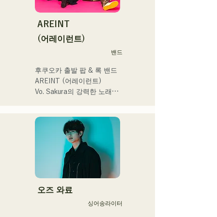
!
2025年11月22日にはファー
ント、地域イベント、
ストワンマンライブを開
Ramen Tech2025(global 
AREINT
催。
summit)、福岡市武道館オー
(어레이런트)
プニング記念イベント,結婚
式様々な分野で活動。

밴드
英語も日本語も対応可能で
후쿠오카 출발 팝 & 록 밴드 
す。

AREINT (어레이런트)

アーティストの日本人父と
Vo. Sakura의 강력한 노래 
アメリカ人母から生まれた
목소리에 강력하고 젊음과 
サラブレッド。
개성 넘치는 Ba. SEIYA, Dr. 
SHO에 의해 만들어지는 악
곡은 캐치에서 어딘가 익숙
한 록 사운드가 특징이며 독
특한 AREINT 사운드를 만들
어 내고있다. 

「KBC 라디오 호크스 중계 
2024」의 오프닝곡에 
오즈 와료
「Remember Me」가 채용
싱어송라이터
되었다.