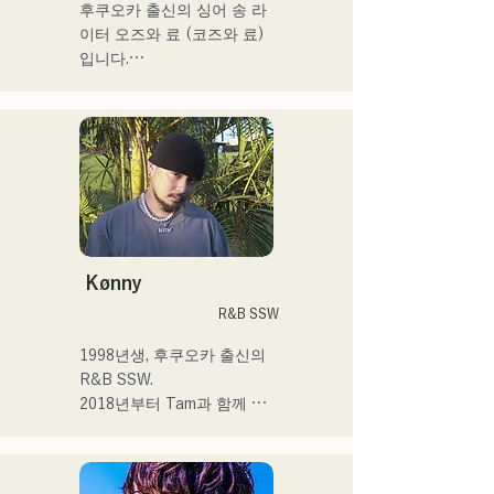
후쿠오카 출신의 싱어 송 라
이터 오즈와 료 (코즈와 료)
입니다.

현재는 도쿄를 중심으로 노
상 라이브, TikTok 전달, 이
벤트 등에 출연하면서 활동
하고 있습니다!

어린 시절부터 음악을 좋아
합니다.

고등학교에 들어간 후 사람 
Kønny
앞에서 노래를 부르게 되어 
R&B SSW
가수가 되고 싶다고 품게 되
었습니다.

1998년생, 후쿠오카 출신의 
한사람 한사람에게 다가가는 
R&B SSW.

음악을 만들어 가고 싶습니
2018년부터 Tam과 함께 
다.

MAVRIQ(구:MELTY 
LOUNGE)로서 후쿠오카를 
 ・campuscollection2022 그
중심으로 음악 활동을 개시.
