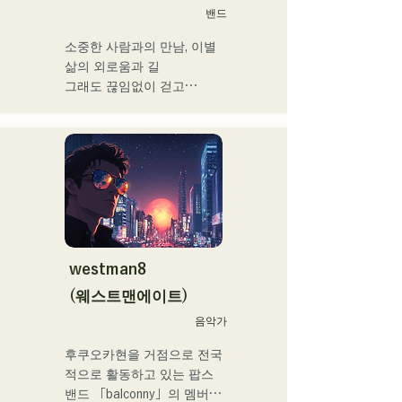
밴드
최근에는 송 라이팅, 리믹스 
워크를 정력적으로 실시하고 
소중한 사람과의 만남, 이별

있어, VTuber 「텐키 오코
삶의 외로움과 길

메」라고 퓨처링한 「Life 
그래도 끊임없이 걷고

Size feat.텐키 오코메」는 
라는 생각을 가사에 담아

iTunes 일렉트로 차트 1위를 
각 멤버의

기록. 이 곡은 Spotify 공식 
개성적인 배열로

플레이리스트들이도 한다.

노래 만들기

그 외에도 「홀로 라이브」 
희망을 연주하고 말하는 밴
NEGI☆U에의 악곡 제공, 
드
2022년말에 발표의 holox 
「상야 리페인트」는 200만 
재생을 돌파 등 메이저 씬으
westman8
로 활동의 폭을 넓히고 있다.

(웨스트맨에이트)
후쿠오카 스쿨 오브 뮤직 & 
음악가
댄스 전문 학교 음악 프로듀
후쿠오카현을 거점으로 전국
스과 강사.
적으로 활동하고 있는 팝스 
밴드 「balconny」의 멤버인 