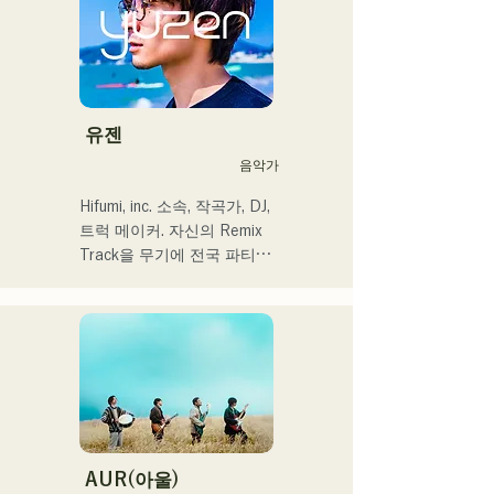
랑프리

2022년부터 Kønny로서 솔
・오리지널 곡 「푸딩」이 
로 명의에서도 활동을 개시.

2024년 KBC 라디오 오프닝 
어린 시절부터 영향을 받은 
곡으로 채용된다

90's와 00's의 R&B 뮤직을 
캡처해 신선한 사운드를 추
2024년 12월 24일에 다이마
구하고 있다. 달콤한 목소리
유젠
루 파사주 광장에서 열리는 
와 곳곳에 보여주는 R&B만
음악가
자선 뮤직슨에 출연 예정
의 코러스 워크가 매력.

세련된 스타일에 주목해 주
Hifumi, inc. 소속, 작곡가, DJ, 
셨으면 한다.
트럭 메이커. 자신의 Remix 
Track을 무기에 전국 파티에 
DJ 출연. 확실한 DJ 스킬에 
뒷받침된 현장력은 높이 평
가되고 있다.

출연력 「EDP lab 2017」 
「Re:animation12」 
「Porter Robinson JAPAN 
tour」 「VIRTUAFREAK@
신키바 AGEHA」 등 다수 출
연

AUR(아울)