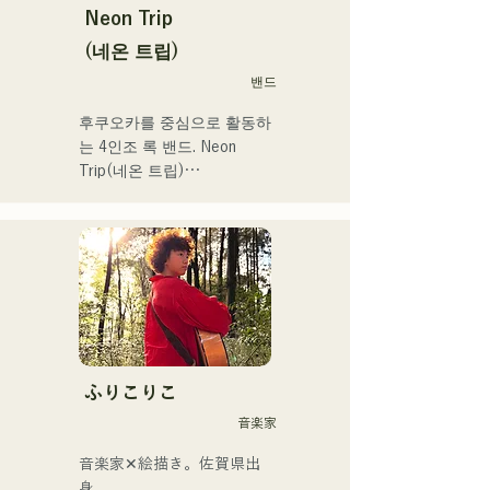
Neon Trip
(네온 트립)
밴드
후쿠오카를 중심으로 활동하
는 4인조 록 밴드. Neon 
Trip(네온 트립)

2023년 11월부터 albatross
에서 Neon Trip으로 개명.

가요록의 에센스가 Vo&Gt.
가미야 유우마의 윤기가 있
는 가성으로 향수를 느끼는 
곡에 숨쉬고 있다. Vo&Gt.가
미야 유우마를 중심으로 낳
는, 때로는 상냥하고, 때로 격
ふりこりこ
렬함을 수반하는 멜로디와 
音楽家
가사에 멤버의 다양한 음악 
뿌리가 더해져 폭넓은 악곡
音楽家✕絵描き。佐賀県出
을 만들어, 「영화가요 록」
身。
