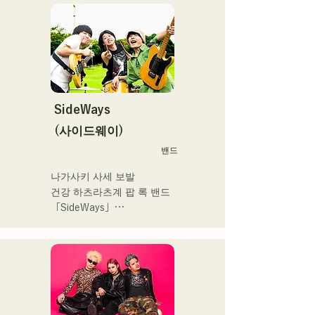
日本テレビ「笑ってこらえ
クティストの力強さとバラ
て」、FBS「福岡く
ードの繊細さを併せ持つ楽
ん。」、「発見らくちゃ
曲を届けている。

く！」やFUKUOKA 
STREET PARTY、
 コンセプトは、「等身大の
Hannibal Halloween Music 
ままで。僕とあなたのため
Festival ,sunset live2019、
の音楽を。」気持ちが落ち
SideWays
鷹祭Summer Boostイベン
込んだ時や、心が沈んでし
トステージにも出演。MCと
(사이드웨이)
まう時こそ聴いてほしい。

してはRugby World 
밴드
自分自身も迷いや葛藤を抱
cup2019 Public viewing、競
える瞬間があるからこそ、
輪日本一ダービーの場内ア
나가사키 사세 보발

作り物ではなく、ありのま
ナウンス、ラグビー女子日
건강 하츠라츠계 팝 록 밴드 
まの感情や言葉をそのまま
本代表世界大会スタジアム
「SideWays」

音楽にしている。

DJ、プレアデスカップ
2023(ダンスイベント）、
작년 12월 신EP '꿈치야' 출
2024年10月より音楽活動を
滑走屋場内アナウンス、ク
시 및 전국투어 감행

開始。

リスマスアドベント、イス
福岡を中心にブッキングラ
ラデサルサ、福岡ウィニン
소설을 바탕으로 한 즐겁고 
イブや路上ライブなど精力
グスピリッツのスタジアム
어딘가 애수있는 곡에 주목! 
的に活動を行っている。

DJ、金鷲旗、山笠関連イベ