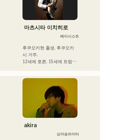
마츠시타 이치히로
베이시스트
후쿠오카현 출생, 후쿠오카
시 거주.

12세에 호른, 15세에 트럼펫
을 경험. 16세, 친구와의 록 
밴드 결성을 계기로 일렉트
릭 베이스를 손에 넣는다. 18
세, 후쿠오카 커뮤니케이션 
아트 전문학교에 입학. 졸업 
후, 프로베이시스트로서 활
동을 개시.

국내외의 아티스트와 라이브
·콘서트·학교 콘서트·투어·이
akira
벤트·파티·레코딩·제작·스쿨 
싱어송라이터
레슨·출장 레슨·프라이빗 레