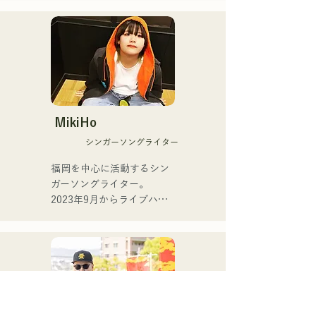
에서는,

트.

자신 첫 작사를 담당하고 그
이후 댄스홀, 나이트클럽 등
룹 재적 중 졸업을 결의한 타
의 레귤러 밴드에 있어서 재
이밍에 의미를 담은 내용을 
즈, 라틴, 팝 등 다양한 장르
가사로 표현했다.
의 연주 캐리어를 거듭한다.

현재는, 야마하삭스 강사로
서 폭넓은 연령층을 대상으
로 한 연주지도도 실시하면
MikiHo
서, 후쿠오카를 중심으로 라
シンガーソングライター
이브, 이벤트 연주 등 다양한 
연주 활동을 전개중.

福岡を中心に活動するシン
ガーソングライター。

주요 연주 활동

2023年9月からライブハウ
Checkers 리더 타케우치 료 
スなどで活動をはじめまし
(Gr)와의 밴드 "The 
た。唯一無二の声を特徴
Shake"에서의 활동

に、日常の会話や心の奥に
라틴 피아노의 1인자, 모리
ある感情をすくい上げた歌
무라 헌(Pf)씨와의 조인트 
詞で楽曲を制作していま
라이브 활동

す。声とともに、言葉が描
자기 리더 밴드 "Latin 
く世界にもぜひ耳を傾けて