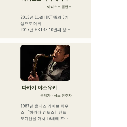
아티스트 탤런트
2013년 11월 HKT48의 3기
생으로 데뷔

2017년 HKT48 10번째 싱글 
「키스는 기다릴 밖에 없을
까요?」

2021년 14번째 싱글 「너와 
어딘가에 가고 싶다」선발 
멤버로서 선출

2025년 4월에 HKT48을 졸
업. 프리에서의 활동과 아티
스트 활동을 본격화. 

다카기 야스유키
툴드 규슈 2025 공식 이미지 
음악가・삭스 연주자
송이 되는 1st SINGLE 
「ESPOIR」을 2025.7.2에 
1987년 올디즈 라이브 하우
릴리스

스 「하카타 켄토스」밴드 
오디션을 거쳐 19세에 프로 
2nd SINGLE 「YUMEIRO」
뮤지션으로서의 활동을 스타