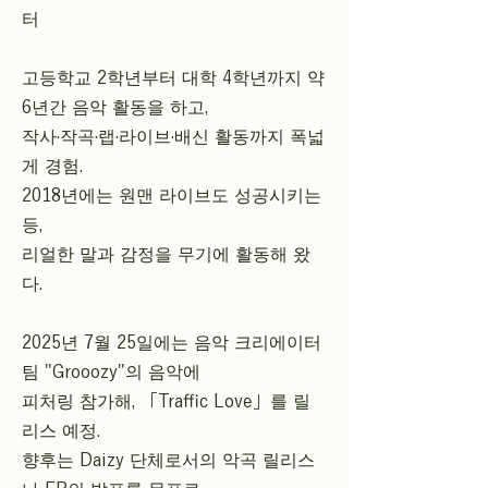
터
고등학교 2학년부터 대학 4학년까지 약
6년간 음악 활동을 하고,
작사·작곡·랩·라이브·배신 활동까지 폭넓
게 경험.
2018년에는 원맨 라이브도 성공시키는
등,
리얼한 말과 감정을 무기에 활동해 왔
다.
2025년 7월 25일에는 음악 크리에이터
팀 "Grooozy"의 음악에
피처링 참가해, 「Traffic Love」를 릴
리스 예정.
향후는 Daizy 단체로서의 악곡 릴리스