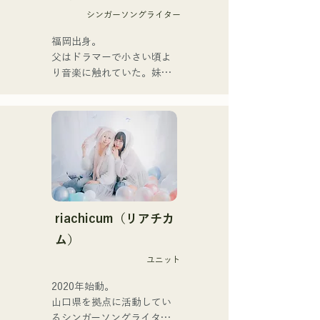
해 본격적으로 활동을 개시.

シンガーソングライター
acostic 편성, 트랙 편성, 밴
드 편성 등 다양한 형태로 음
福岡出身。

악을 표현한다.

父はドラマーで小さい頃よ
녹음과 라이브 지원에는 지
り音楽に触れていた。妹
구자구즈의 
Pauletteもシンガーとして
CHOYO(Key./Gt.), 전 meow
活躍中。

의 오오츠키(Dr.), the 
家族で音楽を楽しむミュー
perfect me의 후루히로 유야
ジックファミリー。

(Gt.), xanadoo의 S0.(Ba.)를 
10代後半にアメリカへ4年
맞아 활동을 한다.

半留学。

現在はLOVE FMの"music 
【NEW SINGLE】

×serendipity"でラジオDJを
2025년 6월 25일에 신곡 
務める。

riachicum（リアチカ
「세계는 사랑이야」를 릴리
またアーティストの傍、モ
ム）
스.
デルやタレントとしても活
ユニット
躍中。世界的有名なオーデ
ィション番組「ブリテンズ
2020年始動。

ゴットタレント」で日本人
山口県を拠点に活動してい
の芸人史上初のゴールデン
るシンガーソングライター