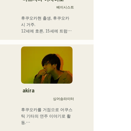
베이시스트
후쿠오카현 출생, 후쿠오카
시 거주.

12세에 호른, 15세에 트럼펫
을 경험. 16세, 친구와의 록 
밴드 결성을 계기로 일렉트
릭 베이스를 손에 넣는다. 18
세, 후쿠오카 커뮤니케이션 
아트 전문학교에 입학. 졸업 
후, 프로베이시스트로서 활
동을 개시.

국내외의 아티스트와 라이브
·콘서트·학교 콘서트·투어·이
akira
벤트·파티·레코딩·제작·스쿨 
싱어송라이터
레슨·출장 레슨·프라이빗 레
슨 등. Youtube에는 취주악
후쿠오카를 거점으로 어쿠스
용 해설 동영상을 업.

틱 기타의 연주 이야기로 활
최근에는 동영상 제작 편집·
동.

음성 편집·믹싱 엔지니어·디
그리스도인 가정에서 태어나 