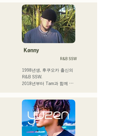
현재는 도쿄를 중심으로 노
상 라이브, TikTok 전달, 이
벤트 등에 출연하면서 활동
하고 있습니다!

어린 시절부터 음악을 좋아
합니다.

고등학교에 들어간 후 사람 
Kønny
앞에서 노래를 부르게 되어 
R&B SSW
가수가 되고 싶다고 품게 되
었습니다.

1998년생, 후쿠오카 출신의 
한사람 한사람에게 다가가는 
R&B SSW.

음악을 만들어 가고 싶습니
2018년부터 Tam과 함께 
다.

MAVRIQ(구:MELTY 
LOUNGE)로서 후쿠오카를 
 ・campuscollection2022 그
중심으로 음악 활동을 개시.

랑프리

2022년부터 Kønny로서 솔
・오리지널 곡 「푸딩」이 
로 명의에서도 활동을 개시.

2024년 KBC 라디오 오프닝 
어린 시절부터 영향을 받은 
곡으로 채용된다

90's와 00's의 R&B 뮤직을 