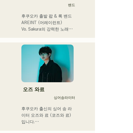
式様々な分野で活動。

밴드
英語も日本語も対応可能で
후쿠오카 출발 팝 & 록 밴드 
す。

AREINT (어레이런트)

アーティストの日本人父と
Vo. Sakura의 강력한 노래 
アメリカ人母から生まれた
목소리에 강력하고 젊음과 
サラブレッド。
개성 넘치는 Ba. SEIYA, Dr. 
SHO에 의해 만들어지는 악
곡은 캐치에서 어딘가 익숙
한 록 사운드가 특징이며 독
특한 AREINT 사운드를 만들
어 내고있다. 

「KBC 라디오 호크스 중계 
2024」의 오프닝곡에 
오즈 와료
「Remember Me」가 채용
싱어송라이터
되었다.
후쿠오카 출신의 싱어 송 라
이터 오즈와 료 (코즈와 료)
입니다.
