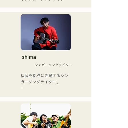
ブザーを獲得し、その後ス
のRiSE(山本莉晴)とトラッ
ペインのゴットタレントで
クメイカーのNOPEによる
もゴールデンブザーを獲得
ユニット

した、ノボせもんなべの応
コロナ禍に入り、音楽で山
援歌「ゴールデンブザー」
口県を盛り上げたいという
や、アメリカ留学時代の心
思いからユニットを始動。

友とコライトした本格的カ
当初は動画配信サイトでの
ントリーソング「Life Goes 
活動のみだったが、2020年
On」もバズり中！

12月より、山口県の地元イ
shima
それらの楽曲を揃えた自身
ベントやライブハウスでの
初のフルアルバム「ONE 
シンガーソングライター
ライブ活動を始める。

BIG FAMILY」を
地元音楽イベントやライブ
福岡を拠点に活動するシン
2025.12.31にリリースし、
ハウスを中心にパフォーマ
ガーソングライター。

iTunesカントリーアルバム
ンスをしている。
で初登場5位、その後3位を
アコースティックギターの
獲得。

弾き語りスタイルで、ロッ
日本テレビ「笑ってこらえ
クティストの力強さとバラ
て」、FBS「福岡く
ードの繊細さを併せ持つ楽
ん。」、「発見らくちゃ
曲を届けている。

く！」やFUKUOKA 
STREET PARTY、