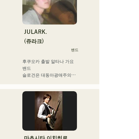
을 제작해 전달하고 있다.

2025년 2월 미니앨범을 3작 
연속 발매, 1st 미니앨범 'the 
City Pop vol.1'에 수록된 
'Gift'가 'KBC MUSIC 
JULARK.
SPLASH' 3월기 헤비로테이
(쥬라크)
션으로 선정된다.

밴드
2025년 1월 1일부터 시작한 
유튜브 채널 '발코니 TV'는 3
후쿠오카 출발 알타나 가요 
개월간 등록자 4만명을 넘어 
밴드

지금도 늘고 있다.

슬로건은 대동아광애주의

밴드맨, 음악 작가, 기업 경영
자, 라디오 성격 및 다양한 
프론트맨을 맡는 키요하라의 
직함을 가진 이색 아티스트.
독자적인 세계관이 엿볼 수 
있는 가사와 전위적이고 매
력적인 사운드가 특징
마츠시타 이치히로