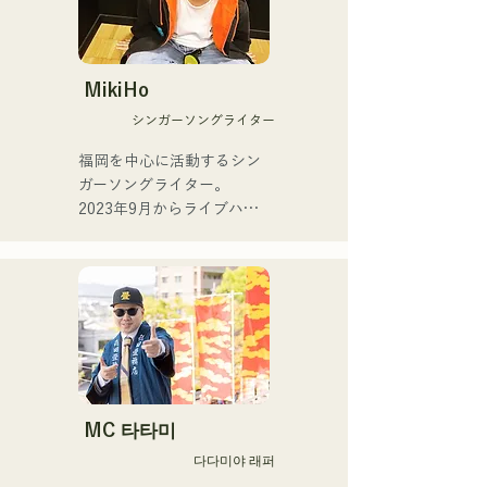
가사로 표현했다.
의 연주 캐리어를 거듭한다.

현재는, 야마하삭스 강사로
서 폭넓은 연령층을 대상으
로 한 연주지도도 실시하면
MikiHo
서, 후쿠오카를 중심으로 라
シンガーソングライター
이브, 이벤트 연주 등 다양한 
연주 활동을 전개중.

福岡を中心に活動するシン
ガーソングライター。

주요 연주 활동

2023年9月からライブハウ
Checkers 리더 타케우치 료 
スなどで活動をはじめまし
(Gr)와의 밴드 "The 
た。唯一無二の声を特徴
Shake"에서의 활동

に、日常の会話や心の奥に
라틴 피아노의 1인자, 모리
ある感情をすくい上げた歌
무라 헌(Pf)씨와의 조인트 
詞で楽曲を制作していま
라이브 활동

す。声とともに、言葉が描
자기 리더 밴드 "Latin 
く世界にもぜひ耳を傾けて
Amigos"에서의 라이브 활동

いただきたいです。
나카스의 라이브 레스토랑 
MC 타타미
「올디즈(구 하카타 켄토
다다미야 래퍼
스)」출연 외, 다양한 장르의 