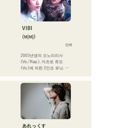
만회 재생 넘어, SNS총 팔로
워 11.9만명 돌파!

또한 2024 년 제 106 회 전
국 고등학교 야구 선수권 대
회

VIBI
J:COM 후쿠오카•구마모토•
(비비)
시모노세키의 테마송 등에도 
단위
발탁되어 향후가 큰 주목의 
유닛.
2003년생의 오노리리사
(Vo./Rap.), 마츠토 쥬모
(Vo.)에 의한 2인조 유닛. 부
드러운 세계관 속에 똑바로 
강력한 메시지를 담은 곡과 
따뜻하고 심지가 있는 가성
으로 듣는 사람의 마음에 부
드럽게 다가오는 곡을 제작
하고 있다.

1st 싱글 「잡으로 접어」를 
2025년 1월 23일에 릴리스 
あれっくす