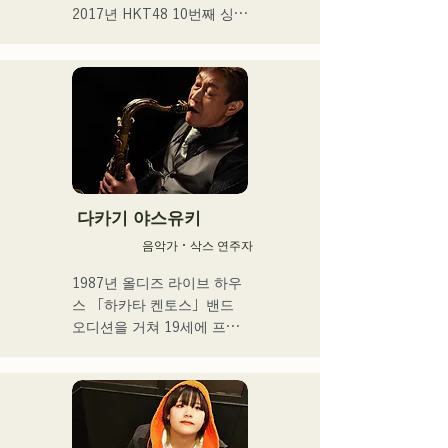
2017년 HKT48 10번째 싱글 
「키스는 기다릴 밖에 없을
까요?」

2021년 14번째 싱글 「너와 
어딘가에 가고 싶다」선발 
멤버로서 선출

2025년 4월에 HKT48을 졸
업. 프리에서의 활동과 아티
스트 활동을 본격화. 

다카기 야스유키
툴드 규슈 2025 공식 이미지 
음악가・삭스 연주자
송이 되는 1st SINGLE 
「ESPOIR」을 2025.7.2에 
1987년 올디즈 라이브 하우
릴리스

스 「하카타 켄토스」밴드 
오디션을 거쳐 19세에 프로 
2nd SINGLE 「YUMEIRO」
뮤지션으로서의 활동을 스타
에서는,

트.

자신 첫 작사를 담당하고 그
이후 댄스홀, 나이트클럽 등
룹 재적 중 졸업을 결의한 타
의 레귤러 밴드에 있어서 재
이밍에 의미를 담은 내용을 
즈, 라틴, 팝 등 다양한 장르