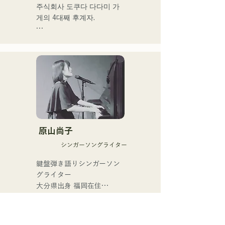
라이브, 이벤트로 활동 중
주식회사 도쿠다 다다미 가
게의 4대째 후계자.

차세대에 '다다미문화'를 남
기기 위해

유형과 무형을 의식하고, 종
래의 다다미 장인과는 다른 
랩이나 아트 등

분야에서도 폭넓게 활동을 
하고 있다.

2011 년부터 활동 개시, 다
다미 노래 "사랑받은 다다미 
原山尚子
(2012)"

シンガーソングライター
만든 것으로 다다미의 매력
과 과제를 발견. 노래하는 다
鍵盤弾き語りシンガーソン
다미야가 되어, 다다미 업계
グライター

를 북돋우려고 결의.

大分県出身 福岡在住

福岡市内を中心にライブ活
2013년, 가업인 도쿠다 다다
動を行っている。

미 가게의 후계자로서 수행
人間の内側にある強さや弱