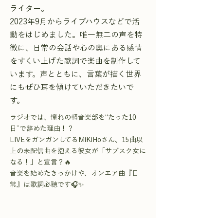
ライター。
2023年9月からライブハウスなどで活
動をはじめました。唯一無二の声を特
徴に、日常の会話や心の奥にある感情
をすくい上げた歌詞で楽曲を制作して
います。声とともに、言葉が描く世界
にもぜひ耳を傾けていただきたいで
す。
ラジオでは、憧れの軽音楽部を“たった10
日”で辞めた理由！？
LIVEをガンガンしてるMiKiHoさん、15曲以
上の未配信曲を抱える彼女が「サブスク女に
なる！」と宣言？🔥
音楽を始めたきっかけや、オンエア曲『日
常』は歌詞必聴です🎧✨