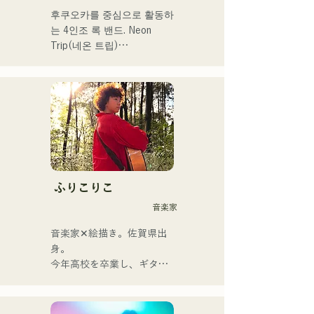
후쿠오카를 중심으로 활동하
는 4인조 록 밴드. Neon 
Trip(네온 트립)

2023년 11월부터 albatross
에서 Neon Trip으로 개명.

가요록의 에센스가 Vo&Gt.
가미야 유우마의 윤기가 있
는 가성으로 향수를 느끼는 
곡에 숨쉬고 있다. Vo&Gt.가
미야 유우마를 중심으로 낳
는, 때로는 상냥하고, 때로 격
ふりこりこ
렬함을 수반하는 멜로디와 
音楽家
가사에 멤버의 다양한 음악 
뿌리가 더해져 폭넓은 악곡
音楽家✕絵描き。佐賀県出
을 만들어, 「영화가요 록」
身。

을 내걸고 활동하고 있다.
今年高校を卒業し、ギター
や民族楽器、日用品などを
用いた、独自の音楽制作を
行う傍ら、大胆な色彩感覚