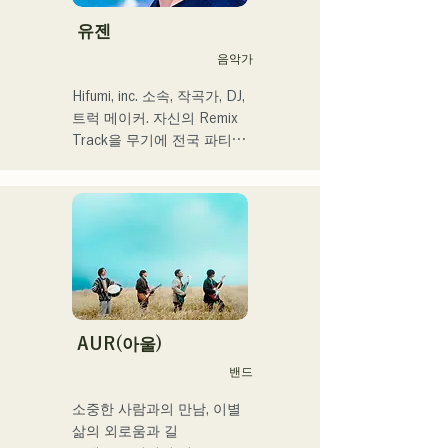
캡처해 신선한 사운드를 추
2024년 12월 24일에 다이마
구하고 있다. 달콤한 목소리
유젠
루 파사주 광장에서 열리는 
와 곳곳에 보여주는 R&B만
음악가
자선 뮤직슨에 출연 예정
의 코러스 워크가 매력.

세련된 스타일에 주목해 주
Hifumi, inc. 소속, 작곡가, DJ, 
셨으면 한다.
트럭 메이커. 자신의 Remix 
Track을 무기에 전국 파티에 
DJ 출연. 확실한 DJ 스킬에 
뒷받침된 현장력은 높이 평
가되고 있다.

출연력 「EDP lab 2017」 
「Re:animation12」 
「Porter Robinson JAPAN 
tour」 「VIRTUAFREAK@
신키바 AGEHA」 등 다수 출
연

AUR(아울)
밴드
최근에는 송 라이팅, 리믹스 
워크를 정력적으로 실시하고 
소중한 사람과의 만남, 이별

있어, VTuber 「텐키 오코
삶의 외로움과 길
