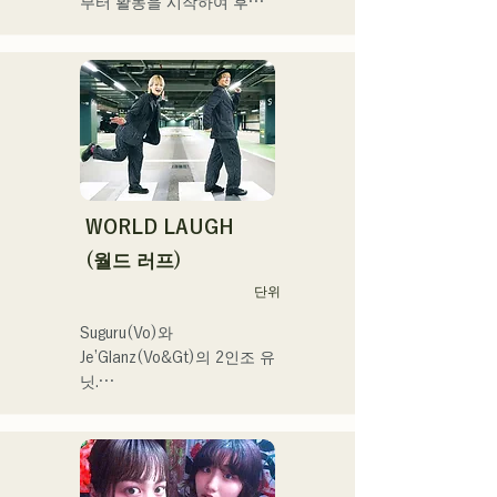
부터 활동을 시작하여 후쿠
오카현 내의 라이브하우스를 
중심으로 활동하고 있다. 외
로움이나 갈등에 다가가는 
가사, 귀에 남는 기타 리프를 
의식해, 듣는 사람의 마음에 
새겨지는 듯한 사운드 만들
기를 목표로 하고 있다.
WORLD LAUGH
(월드 러프)
단위
Suguru(Vo)와 
Je’Glanz(Vo&Gt)의 2인조 유
닛.

홍백가합전 출연을 목표로 
후쿠오카·도쿄의 W거점에서 
정력적으로 활동 중.

SNS 동영상 총 재생수 350