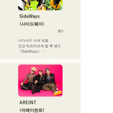
 コンセプトは、「等身大の
Hannibal Halloween Music 
ままで。僕とあなたのため
Festival ,sunset live2019、
の音楽を。」気持ちが落ち
SideWays
鷹祭Summer Boostイベン
込んだ時や、心が沈んでし
トステージにも出演。MCと
(사이드웨이)
まう時こそ聴いてほしい。

してはRugby World 
밴드
自分自身も迷いや葛藤を抱
cup2019 Public viewing、競
える瞬間があるからこそ、
輪日本一ダービーの場内ア
나가사키 사세 보발

作り物ではなく、ありのま
ナウンス、ラグビー女子日
건강 하츠라츠계 팝 록 밴드 
まの感情や言葉をそのまま
本代表世界大会スタジアム
「SideWays」

音楽にしている。

DJ、プレアデスカップ
2023(ダンスイベント）、
작년 12월 신EP '꿈치야' 출
2024年10月より音楽活動を
滑走屋場内アナウンス、ク
시 및 전국투어 감행

開始。

リスマスアドベント、イス
福岡を中心にブッキングラ
ラデサルサ、福岡ウィニン
소설을 바탕으로 한 즐겁고 
イブや路上ライブなど精力
グスピリッツのスタジアム
어딘가 애수있는 곡에 주목! 
的に活動を行っている。

DJ、金鷲旗、山笠関連イベ
!
2025年11月22日にはファー
ント、地域イベント、
ストワンマンライブを開
Ramen Tech2025(global 
AREINT
催。
summit)、福岡市武道館オー
(어레이런트)
プニング記念イベント,結婚