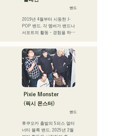
스, 록 뮤지컬 출연 등 폭넓
밴드
게 활동.

2017년부터 거점을 후쿠오
2019년 4월부터 시동한 J-
카로 되돌려 자신의 활동에 
POP 밴드. 각 멤버가 밴드나 
더해 라디오 퍼스널리티, 보
서포트의 활동・경험을 하고 
이스 트레이너, 전문학교 강
있는 가운데, 새로운 음악의 
사 등 멀티에 활동중. 성장이 
목표를 내걸어 밴드를 결성. 
좋은 가성과 탁월한 가창력
CHiKa의 투명감 있는 목소
을 겸비한 차세대를 담당하
리, 등신대의 가사를 어딘가 
는 싱어송 라이터.
그리운 멜로디에 올린 곡은 
폭넓은 세대의 지지를 얻고 
있다. 그 악곡을 지원하도록 
멤버의 개성이 살려 그 소리
도 부드럽게 따뜻하다.

Pixie Monster
후쿠오카를 중심으로 라이브 
(픽시 몬스터)
하우스와 야외 이벤트 등에 
밴드
출연 중. 또 SNS에서의 동영
상 투고·배신의 활동도 실시
후쿠오카 출발의 5피스 얼터
하고 있다.
너티 블록 밴드. 2025년 2월