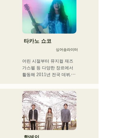
を活かしたアート制作に励
む。枠に収まりきれないマ
ルチな表現スタイルを確立
するため、日々探求を続け
ている。現在はSNSを中心
に、自身の表現を発信中。
타카노 쇼코
싱어송라이터
어린 시절부터 뮤지컬 재즈 
가스펠 등 다양한 장르에서 
활동해 2011년 전국 데뷔.

현지 후쿠오카, 규슈를 중심
으로 각 미디어 등에서 다루
어져 기업 CM송이나 영화 
등에도 많이 종사한다.

2014년~2017년에는 도쿄를 
거점으로 활동해, 포카리스 
웨트의 TVCM송이나 후지
TV 「MUSIC FAIR」에서 
모리야마 나오타로씨의 코러
할레인