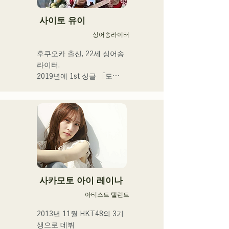
방어하다

장르를 넘은 연주는, 그 밖에 
사이토 유이
유례없는 독자적인 그루브를 
싱어송라이터
연주한다.
후쿠오카 출신, 22세 싱어송 
라이터.

2019년에 1st 싱글 「도
쿄」, 2022년에 2nd 싱글 
「teen」을 릴리스.

후쿠오카 시내의 라이브 하
우스나 SNS를 중심으로 음
악 활동을 실시하고 있다.

 일상의 넷을 노래한다.
사카모토 아이 레이나
아티스트 탤런트
2013년 11월 HKT48의 3기
생으로 데뷔
