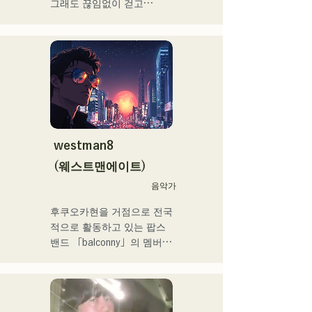
메」라고 퓨처링한 「Life 
그래도 끊임없이 걷고

Size feat.텐키 오코메」는 
라는 생각을 가사에 담아

iTunes 일렉트로 차트 1위를 
각 멤버의

기록. 이 곡은 Spotify 공식 
개성적인 배열로

플레이리스트들이도 한다.

노래 만들기

그 외에도 「홀로 라이브」 
희망을 연주하고 말하는 밴
NEGI☆U에의 악곡 제공, 
드
2022년말에 발표의 holox 
「상야 리페인트」는 200만 
재생을 돌파 등 메이저 씬으
westman8
로 활동의 폭을 넓히고 있다.

(웨스트맨에이트)
후쿠오카 스쿨 오브 뮤직 & 
음악가
댄스 전문 학교 음악 프로듀
후쿠오카현을 거점으로 전국
스과 강사.
적으로 활동하고 있는 팝스 
밴드 「balconny」의 멤버인 
서양평이 「westman8」이
라고 명의를 새롭게 2025년
부터 솔로 프로젝트를 시동. 
음악 생성 AI를 활용한 악곡