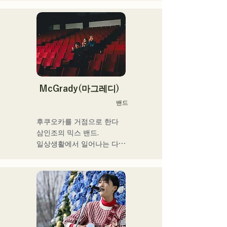
렉터·프로듀서로서도 활동하
어린 시절부터 교회 음악과 
고 있다.

가스펠을 만져 자란다.

중학교 2학년 여름방학에 기
그 음악성은 다 장르에 그리
타를 연주하기 시작하면서 
고 클래식·락·팝스·J-Pop·라
동시에 작사 작곡도 하게 됐
틴·재즈·고스펠·R&B·퓨전·서
다.

울·펑크·취주악·연가·민족 음
17세에 공민관이나 카페 등
악 등, 다양한 스타일의 음악
에서의 음악 활동을 개시, 현
McGrady(마그레디)
을 연주한다.

재는 현내외 불문하고 라이
밴드
이들의 스타일이나 곡에 맞
브 하우스 등에도 활동의 장
추어, 콘트라 버스와 일렉베
을 펼치고 있다.

후쿠오카를 거점으로 한다

이스를 구분하고 있다.

누구에게나 있는 마음의 움
삼인조의 믹스 밴드.

직임을 가사에 실어주는 강
일상생활에서 일어나는 다양
현재 후쿠오카를 중심으로 
력한 가성이 매력의 싱어송 
한 '갈등'에 초점을 맞추고,

음악 활동을 계속하는 스튜
라이터.
”있는 그대로 있는 것의 긍
디오 세션 뮤지션이다.
정”을 테마로 한 가사를 만들
어낸다.

R&B에 촉발된 스모키한 가
성과,

백그라운드의 다른 멤버들이 