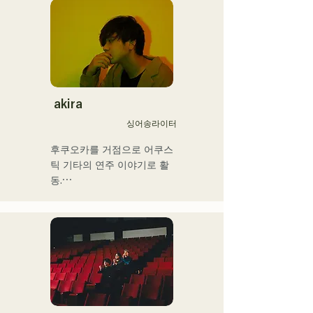
릭 베이스를 손에 넣는다. 18
세, 후쿠오카 커뮤니케이션 
아트 전문학교에 입학. 졸업 
후, 프로베이시스트로서 활
동을 개시.

국내외의 아티스트와 라이브
·콘서트·학교 콘서트·투어·이
akira
벤트·파티·레코딩·제작·스쿨 
싱어송라이터
레슨·출장 레슨·프라이빗 레
슨 등. Youtube에는 취주악
후쿠오카를 거점으로 어쿠스
용 해설 동영상을 업.

틱 기타의 연주 이야기로 활
최근에는 동영상 제작 편집·
동.

음성 편집·믹싱 엔지니어·디
그리스도인 가정에서 태어나 
렉터·프로듀서로서도 활동하
어린 시절부터 교회 음악과 
고 있다.

가스펠을 만져 자란다.

중학교 2학년 여름방학에 기
그 음악성은 다 장르에 그리
타를 연주하기 시작하면서 
고 클래식·락·팝스·J-Pop·라
동시에 작사 작곡도 하게 됐
틴·재즈·고스펠·R&B·퓨전·서
다.

울·펑크·취주악·연가·민족 음
17세에 공민관이나 카페 등