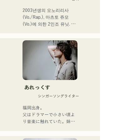
유닛.
2003년생의 오노리리사
(Vo./Rap.), 마츠토 쥬모
(Vo.)에 의한 2인조 유닛. 부
드러운 세계관 속에 똑바로 
강력한 메시지를 담은 곡과 
따뜻하고 심지가 있는 가성
으로 듣는 사람의 마음에 부
드럽게 다가오는 곡을 제작
하고 있다.

1st 싱글 「잡으로 접어」를 
2025년 1월 23일에 릴리스 
あれっくす
해 본격적으로 활동을 개시.

シンガーソングライター
acostic 편성, 트랙 편성, 밴
드 편성 등 다양한 형태로 음
福岡出身。

악을 표현한다.

父はドラマーで小さい頃よ
녹음과 라이브 지원에는 지
り音楽に触れていた。妹
구자구즈의 
Pauletteもシンガーとして
CHOYO(Key./Gt.), 전 meow
活躍中。
