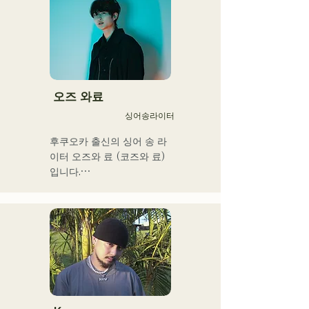
SHO에 의해 만들어지는 악
곡은 캐치에서 어딘가 익숙
한 록 사운드가 특징이며 독
특한 AREINT 사운드를 만들
어 내고있다. 

「KBC 라디오 호크스 중계 
2024」의 오프닝곡에 
오즈 와료
「Remember Me」가 채용
싱어송라이터
되었다.
후쿠오카 출신의 싱어 송 라
이터 오즈와 료 (코즈와 료)
입니다.

현재는 도쿄를 중심으로 노
상 라이브, TikTok 전달, 이
벤트 등에 출연하면서 활동
하고 있습니다!

어린 시절부터 음악을 좋아
합니다.

고등학교에 들어간 후 사람 