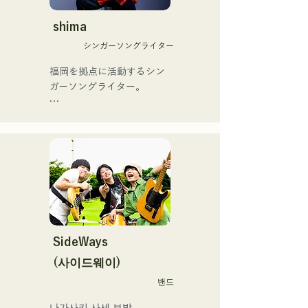
活動のみだったが、2020年
On」もバズり中！

12月より、山口県の地元イ
shima
それらの楽曲を揃えた自身
ベントやライブハウスでの
初のフルアルバム「ONE 
シンガーソングライター
ライブ活動を始める。

BIG FAMILY」を
地元音楽イベントやライブ
福岡を拠点に活動するシン
2025.12.31にリリースし、
ハウスを中心にパフォーマ
ガーソングライター。

iTunesカントリーアルバム
ンスをしている。
で初登場5位、その後3位を
アコースティックギターの
獲得。

弾き語りスタイルで、ロッ
日本テレビ「笑ってこらえ
クティストの力強さとバラ
て」、FBS「福岡く
ードの繊細さを併せ持つ楽
ん。」、「発見らくちゃ
曲を届けている。

く！」やFUKUOKA 
STREET PARTY、
 コンセプトは、「等身大の
Hannibal Halloween Music 
ままで。僕とあなたのため
Festival ,sunset live2019、
の音楽を。」気持ちが落ち
SideWays
鷹祭Summer Boostイベン
込んだ時や、心が沈んでし
トステージにも出演。MCと
(사이드웨이)
まう時こそ聴いてほしい。

してはRugby World 
밴드
自分自身も迷いや葛藤を抱
cup2019 Public viewing、競
える瞬間があるからこそ、
輪日本一ダービーの場内ア
나가사키 사세 보발
