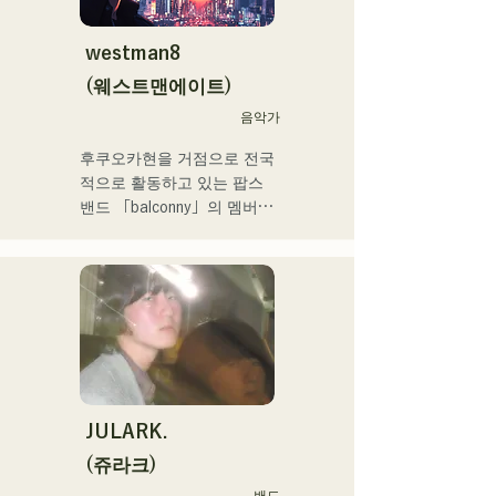
「상야 리페인트」는 200만 
재생을 돌파 등 메이저 씬으
westman8
로 활동의 폭을 넓히고 있다.

(웨스트맨에이트)
후쿠오카 스쿨 오브 뮤직 & 
음악가
댄스 전문 학교 음악 프로듀
후쿠오카현을 거점으로 전국
스과 강사.
적으로 활동하고 있는 팝스 
밴드 「balconny」의 멤버인 
서양평이 「westman8」이
라고 명의를 새롭게 2025년
부터 솔로 프로젝트를 시동. 
음악 생성 AI를 활용한 악곡
을 제작해 전달하고 있다.

2025년 2월 미니앨범을 3작 
연속 발매, 1st 미니앨범 'the 
City Pop vol.1'에 수록된 
'Gift'가 'KBC MUSIC 
JULARK.
SPLASH' 3월기 헤비로테이
(쥬라크)
션으로 선정된다.

밴드