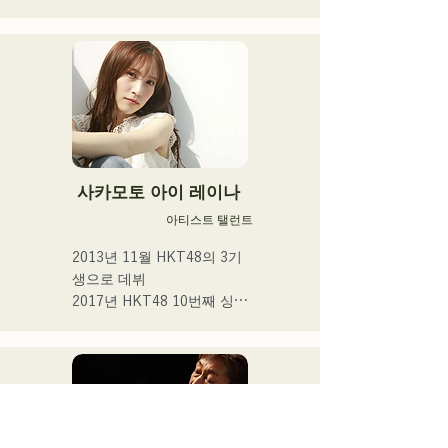
쿄」, 2022년에 2nd 싱글 
「teen」을 릴리스.

후쿠오카 시내의 라이브 하
우스나 SNS를 중심으로 음
악 활동을 실시하고 있다.

 일상의 넷을 노래한다.
사카모토 아이 레이나
아티스트 탤런트
2013년 11월 HKT48의 3기
생으로 데뷔

2017년 HKT48 10번째 싱글 
「키스는 기다릴 밖에 없을
까요?」

2021년 14번째 싱글 「너와 
어딘가에 가고 싶다」선발 
멤버로서 선출

2025년 4월에 HKT48을 졸