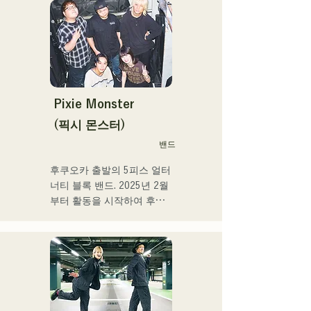
좋은 가성과 탁월한 가창력
CHiKa의 투명감 있는 목소
을 겸비한 차세대를 담당하
리, 등신대의 가사를 어딘가 
는 싱어송 라이터.
그리운 멜로디에 올린 곡은 
폭넓은 세대의 지지를 얻고 
있다. 그 악곡을 지원하도록 
멤버의 개성이 살려 그 소리
도 부드럽게 따뜻하다.

Pixie Monster
후쿠오카를 중심으로 라이브 
(픽시 몬스터)
하우스와 야외 이벤트 등에 
밴드
출연 중. 또 SNS에서의 동영
상 투고·배신의 활동도 실시
후쿠오카 출발의 5피스 얼터
하고 있다.
너티 블록 밴드. 2025년 2월
부터 활동을 시작하여 후쿠
오카현 내의 라이브하우스를 
중심으로 활동하고 있다. 외
로움이나 갈등에 다가가는 
가사, 귀에 남는 기타 리프를 
의식해, 듣는 사람의 마음에 
새겨지는 듯한 사운드 만들
기를 목표로 하고 있다.