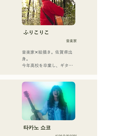
가미야 유우마의 윤기가 있
는 가성으로 향수를 느끼는 
곡에 숨쉬고 있다. Vo&Gt.가
미야 유우마를 중심으로 낳
는, 때로는 상냥하고, 때로 격
ふりこりこ
렬함을 수반하는 멜로디와 
音楽家
가사에 멤버의 다양한 음악 
뿌리가 더해져 폭넓은 악곡
音楽家✕絵描き。佐賀県出
을 만들어, 「영화가요 록」
身。

을 내걸고 활동하고 있다.
今年高校を卒業し、ギター
や民族楽器、日用品などを
用いた、独自の音楽制作を
行う傍ら、大胆な色彩感覚
を活かしたアート制作に励
む。枠に収まりきれないマ
ルチな表現スタイルを確立
するため、日々探求を続け
ている。現在はSNSを中心
に、自身の表現を発信中。
타카노 쇼코
싱어송라이터