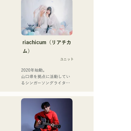
의 오오츠키(Dr.), the 
家族で音楽を楽しむミュー
perfect me의 후루히로 유야
ジックファミリー。

(Gt.), xanadoo의 S0.(Ba.)를 
10代後半にアメリカへ4年
맞아 활동을 한다.

半留学。

現在はLOVE FMの"music 
【NEW SINGLE】

×serendipity"でラジオDJを
2025년 6월 25일에 신곡 
務める。

riachicum（リアチカ
「세계는 사랑이야」를 릴리
またアーティストの傍、モ
ム）
스.
デルやタレントとしても活
ユニット
躍中。世界的有名なオーデ
ィション番組「ブリテンズ
2020年始動。

ゴットタレント」で日本人
山口県を拠点に活動してい
の芸人史上初のゴールデン
るシンガーソングライター
ブザーを獲得し、その後ス
のRiSE(山本莉晴)とトラッ
ペインのゴットタレントで
クメイカーのNOPEによる
もゴールデンブザーを獲得
ユニット

した、ノボせもんなべの応
コロナ禍に入り、音楽で山
援歌「ゴールデンブザー」
口県を盛り上げたいという
や、アメリカ留学時代の心
思いからユニットを始動。

友とコライトした本格的カ
当初は動画配信サイトでの
ントリーソング「Life Goes 