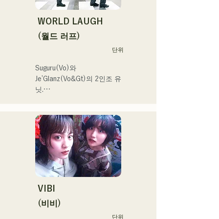
WORLD LAUGH
(월드 러프)
단위
Suguru(Vo)와 
Je’Glanz(Vo&Gt)의 2인조 유
닛.

홍백가합전 출연을 목표로 
후쿠오카·도쿄의 W거점에서 
정력적으로 활동 중.

SNS 동영상 총 재생수 350
만회 재생 넘어, SNS총 팔로
워 11.9만명 돌파!

또한 2024 년 제 106 회 전
국 고등학교 야구 선수권 대
회

VIBI
J:COM 후쿠오카•구마모토•
(비비)
시모노세키의 테마송 등에도 
단위
발탁되어 향후가 큰 주목의 