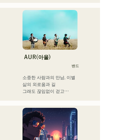
DJ 출연. 확실한 DJ 스킬에 
뒷받침된 현장력은 높이 평
가되고 있다.

출연력 「EDP lab 2017」 
「Re:animation12」 
「Porter Robinson JAPAN 
tour」 「VIRTUAFREAK@
신키바 AGEHA」 등 다수 출
연

AUR(아울)
밴드
최근에는 송 라이팅, 리믹스 
워크를 정력적으로 실시하고 
소중한 사람과의 만남, 이별

있어, VTuber 「텐키 오코
삶의 외로움과 길

메」라고 퓨처링한 「Life 
그래도 끊임없이 걷고

Size feat.텐키 오코메」는 
라는 생각을 가사에 담아

iTunes 일렉트로 차트 1위를 
각 멤버의

기록. 이 곡은 Spotify 공식 
개성적인 배열로

플레이리스트들이도 한다.

노래 만들기

그 외에도 「홀로 라이브」 
희망을 연주하고 말하는 밴
NEGI☆U에의 악곡 제공, 
드
2022년말에 발표의 holox 