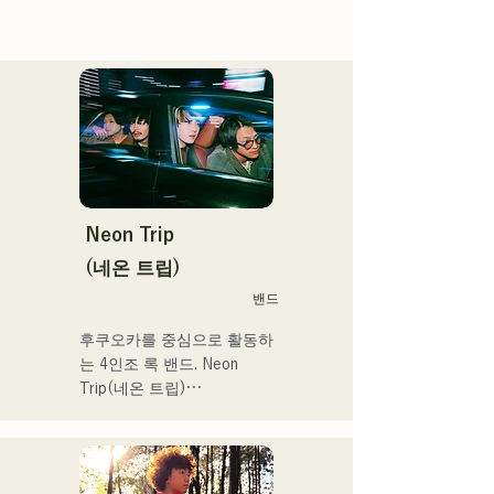
Neon Trip
(네온 트립)
밴드
후쿠오카를 중심으로 활동하
는 4인조 록 밴드. Neon 
Trip(네온 트립)

2023년 11월부터 albatross
에서 Neon Trip으로 개명.

가요록의 에센스가 Vo&Gt.