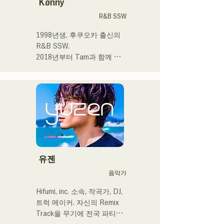
Kønny
앞에서 노래를 부르게 되어 
R&B SSW
가수가 되고 싶다고 품게 되
었습니다.

1998년생, 후쿠오카 출신의 
한사람 한사람에게 다가가는 
R&B SSW.

음악을 만들어 가고 싶습니
2018년부터 Tam과 함께 
다.

MAVRIQ(구:MELTY 
LOUNGE)로서 후쿠오카를 
 ・campuscollection2022 그
중심으로 음악 활동을 개시.

랑프리

2022년부터 Kønny로서 솔
・오리지널 곡 「푸딩」이 
로 명의에서도 활동을 개시.

2024년 KBC 라디오 오프닝 
어린 시절부터 영향을 받은 
곡으로 채용된다

90's와 00's의 R&B 뮤직을 
캡처해 신선한 사운드를 추
2024년 12월 24일에 다이마
구하고 있다. 달콤한 목소리
유젠
루 파사주 광장에서 열리는 
와 곳곳에 보여주는 R&B만
음악가
자선 뮤직슨에 출연 예정
의 코러스 워크가 매력.

세련된 스타일에 주목해 주
Hifumi, inc. 소속, 작곡가, DJ, 
셨으면 한다.
트럭 메이커. 자신의 Remix 
Track을 무기에 전국 파티에 