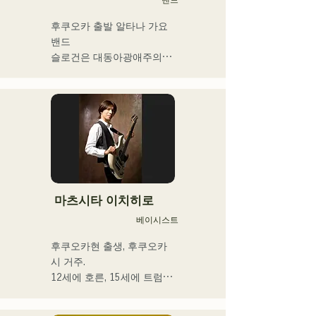
2025년 1월 1일부터 시작한 
유튜브 채널 '발코니 TV'는 3
후쿠오카 출발 알타나 가요 
개월간 등록자 4만명을 넘어 
밴드

지금도 늘고 있다.

슬로건은 대동아광애주의

밴드맨, 음악 작가, 기업 경영
자, 라디오 성격 및 다양한 
프론트맨을 맡는 키요하라의 
직함을 가진 이색 아티스트.
독자적인 세계관이 엿볼 수 
있는 가사와 전위적이고 매
력적인 사운드가 특징
마츠시타 이치히로
베이시스트
후쿠오카현 출생, 후쿠오카
시 거주.

12세에 호른, 15세에 트럼펫
을 경험. 16세, 친구와의 록 
밴드 결성을 계기로 일렉트