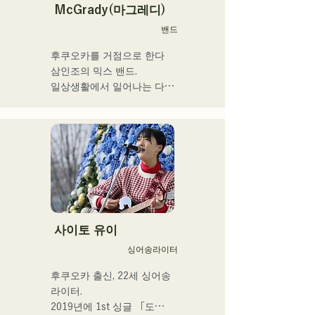
악 등, 다양한 스타일의 음악
에서의 음악 활동을 개시, 현
McGrady(마그레디)
을 연주한다.

재는 현내외 불문하고 라이
밴드
이들의 스타일이나 곡에 맞
브 하우스 등에도 활동의 장
추어, 콘트라 버스와 일렉베
을 펼치고 있다.

후쿠오카를 거점으로 한다

이스를 구분하고 있다.

누구에게나 있는 마음의 움
삼인조의 믹스 밴드.

직임을 가사에 실어주는 강
일상생활에서 일어나는 다양
현재 후쿠오카를 중심으로 
력한 가성이 매력의 싱어송 
한 '갈등'에 초점을 맞추고,

음악 활동을 계속하는 스튜
라이터.
”있는 그대로 있는 것의 긍
디오 세션 뮤지션이다.
정”을 테마로 한 가사를 만들
어낸다.

R&B에 촉발된 스모키한 가
성과,

백그라운드의 다른 멤버들이 
방어하다

장르를 넘은 연주는, 그 밖에 
사이토 유이
유례없는 독자적인 그루브를 
싱어송라이터
연주한다.
후쿠오카 출신, 22세 싱어송 
라이터.

2019년에 1st 싱글 「도