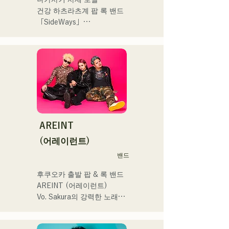
作り物ではなく、ありのま
ナウンス、ラグビー女子日
건강 하츠라츠계 팝 록 밴드 
まの感情や言葉をそのまま
本代表世界大会スタジアム
「SideWays」

音楽にしている。

DJ、プレアデスカップ
2023(ダンスイベント）、
작년 12월 신EP '꿈치야' 출
2024年10月より音楽活動を
滑走屋場内アナウンス、ク
시 및 전국투어 감행

開始。

リスマスアドベント、イス
福岡を中心にブッキングラ
ラデサルサ、福岡ウィニン
소설을 바탕으로 한 즐겁고 
イブや路上ライブなど精力
グスピリッツのスタジアム
어딘가 애수있는 곡에 주목! 
的に活動を行っている。

DJ、金鷲旗、山笠関連イベ
!
2025年11月22日にはファー
ント、地域イベント、
ストワンマンライブを開
Ramen Tech2025(global 
AREINT
催。
summit)、福岡市武道館オー
(어레이런트)
プニング記念イベント,結婚
式様々な分野で活動。

밴드
英語も日本語も対応可能で
후쿠오카 출발 팝 & 록 밴드 
す。

AREINT (어레이런트)

アーティストの日本人父と
Vo. Sakura의 강력한 노래 
アメリカ人母から生まれた
목소리에 강력하고 젊음과 
サラブレッド。
개성 넘치는 Ba. SEIYA, Dr. 