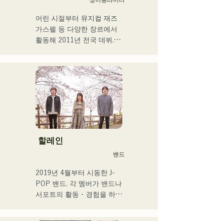
어린 시절부터 뮤지컬 재즈 
가스펠 등 다양한 장르에서 
활동해 2011년 전국 데뷔.

현지 후쿠오카, 규슈를 중심
으로 각 미디어 등에서 다루
어져 기업 CM송이나 영화 
등에도 많이 종사한다.

2014년~2017년에는 도쿄를 
거점으로 활동해, 포카리스 
웨트의 TVCM송이나 후지
TV 「MUSIC FAIR」에서 
모리야마 나오타로씨의 코러
할레인
스, 록 뮤지컬 출연 등 폭넓
밴드
게 활동.

2017년부터 거점을 후쿠오
2019년 4월부터 시동한 J-
카로 되돌려 자신의 활동에 
POP 밴드. 각 멤버가 밴드나 
더해 라디오 퍼스널리티, 보
서포트의 활동・경험을 하고 
이스 트레이너, 전문학교 강
있는 가운데, 새로운 음악의 
사 등 멀티에 활동중. 성장이 
목표를 내걸어 밴드를 결성. 