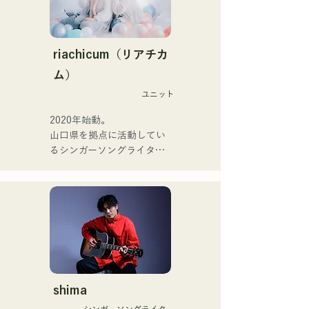
맞아 활동을 한다.

半留学。

現在はLOVE FMの"music 
【NEW SINGLE】

×serendipity"でラジオDJを
2025년 6월 25일에 신곡 
務める。

riachicum（リアチカ
「세계는 사랑이야」를 릴리
またアーティストの傍、モ
ム）
스.
デルやタレントとしても活
ユニット
躍中。世界的有名なオーデ
ィション番組「ブリテンズ
2020年始動。

ゴットタレント」で日本人
山口県を拠点に活動してい
の芸人史上初のゴールデン
るシンガーソングライター
ブザーを獲得し、その後ス
のRiSE(山本莉晴)とトラッ
ペインのゴットタレントで
クメイカーのNOPEによる
もゴールデンブザーを獲得
ユニット

した、ノボせもんなべの応
コロナ禍に入り、音楽で山
援歌「ゴールデンブザー」
口県を盛り上げたいという
や、アメリカ留学時代の心
思いからユニットを始動。

友とコライトした本格的カ
当初は動画配信サイトでの
ントリーソング「Life Goes 
活動のみだったが、2020年
On」もバズり中！

12月より、山口県の地元イ
shima
それらの楽曲を揃えた自身
ベントやライブハウスでの
初のフルアルバム「ONE 