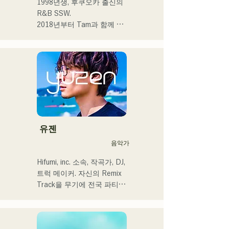
1998년생, 후쿠오카 출신의 
한사람 한사람에게 다가가는 
R&B SSW.

음악을 만들어 가고 싶습니
2018년부터 Tam과 함께 
다.

MAVRIQ(구:MELTY 
LOUNGE)로서 후쿠오카를 
 ・campuscollection2022 그
중심으로 음악 활동을 개시.

랑프리

2022년부터 Kønny로서 솔
・오리지널 곡 「푸딩」이 
로 명의에서도 활동을 개시.

2024년 KBC 라디오 오프닝 
어린 시절부터 영향을 받은 
곡으로 채용된다

90's와 00's의 R&B 뮤직을 
캡처해 신선한 사운드를 추
2024년 12월 24일에 다이마
구하고 있다. 달콤한 목소리
유젠
루 파사주 광장에서 열리는 
와 곳곳에 보여주는 R&B만
음악가
자선 뮤직슨에 출연 예정
의 코러스 워크가 매력.

세련된 스타일에 주목해 주
Hifumi, inc. 소속, 작곡가, DJ, 
셨으면 한다.
트럭 메이커. 자신의 Remix 
Track을 무기에 전국 파티에 
DJ 출연. 확실한 DJ 스킬에 
뒷받침된 현장력은 높이 평
가되고 있다.
