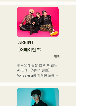
2023(ダンスイベント）、
작년 12월 신EP '꿈치야' 출
2024年10月より音楽活動を
滑走屋場内アナウンス、ク
시 및 전국투어 감행

開始。

リスマスアドベント、イス
福岡を中心にブッキングラ
ラデサルサ、福岡ウィニン
소설을 바탕으로 한 즐겁고 
イブや路上ライブなど精力
グスピリッツのスタジアム
어딘가 애수있는 곡에 주목! 
的に活動を行っている。

DJ、金鷲旗、山笠関連イベ
!
2025年11月22日にはファー
ント、地域イベント、
ストワンマンライブを開
Ramen Tech2025(global 
AREINT
催。
summit)、福岡市武道館オー
(어레이런트)
プニング記念イベント,結婚
式様々な分野で活動。

밴드
英語も日本語も対応可能で
후쿠오카 출발 팝 & 록 밴드 
す。

AREINT (어레이런트)

アーティストの日本人父と
Vo. Sakura의 강력한 노래 
アメリカ人母から生まれた
목소리에 강력하고 젊음과 
サラブレッド。
개성 넘치는 Ba. SEIYA, Dr. 
SHO에 의해 만들어지는 악
곡은 캐치에서 어딘가 익숙
한 록 사운드가 특징이며 독