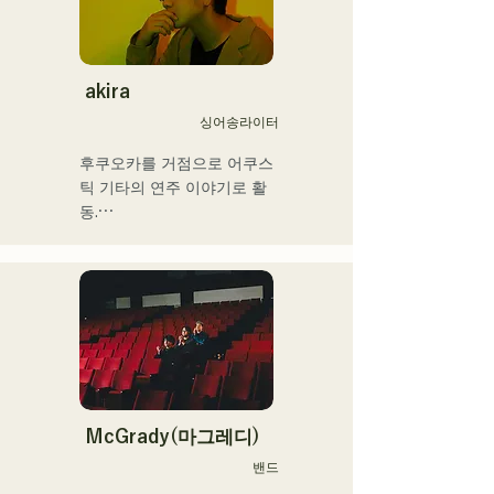
후, 프로베이시스트로서 활
동을 개시.

국내외의 아티스트와 라이브
·콘서트·학교 콘서트·투어·이
akira
벤트·파티·레코딩·제작·스쿨 
싱어송라이터
레슨·출장 레슨·프라이빗 레
슨 등. Youtube에는 취주악
후쿠오카를 거점으로 어쿠스
용 해설 동영상을 업.

틱 기타의 연주 이야기로 활
최근에는 동영상 제작 편집·
동.

음성 편집·믹싱 엔지니어·디
그리스도인 가정에서 태어나 
렉터·프로듀서로서도 활동하
어린 시절부터 교회 음악과 
고 있다.

가스펠을 만져 자란다.

중학교 2학년 여름방학에 기
그 음악성은 다 장르에 그리
타를 연주하기 시작하면서 
고 클래식·락·팝스·J-Pop·라
동시에 작사 작곡도 하게 됐
틴·재즈·고스펠·R&B·퓨전·서
다.

울·펑크·취주악·연가·민족 음
17세에 공민관이나 카페 등
악 등, 다양한 스타일의 음악
에서의 음악 활동을 개시, 현
McGrady(마그레디)
을 연주한다.

재는 현내외 불문하고 라이
밴드
이들의 스타일이나 곡에 맞
브 하우스 등에도 활동의 장