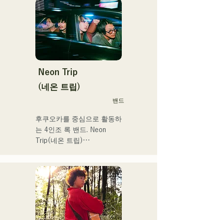
Neon Trip
(네온 트립)
밴드
후쿠오카를 중심으로 활동하
는 4인조 록 밴드. Neon 
Trip(네온 트립)

2023년 11월부터 albatross
에서 Neon Trip으로 개명.

가요록의 에센스가 Vo&Gt.
가미야 유우마의 윤기가 있
는 가성으로 향수를 느끼는 
곡에 숨쉬고 있다. Vo&Gt.가