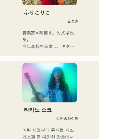
미야 유우마를 중심으로 낳
는, 때로는 상냥하고, 때로 격
ふりこりこ
렬함을 수반하는 멜로디와 
音楽家
가사에 멤버의 다양한 음악 
뿌리가 더해져 폭넓은 악곡
音楽家✕絵描き。佐賀県出
을 만들어, 「영화가요 록」
身。

을 내걸고 활동하고 있다.
今年高校を卒業し、ギター
や民族楽器、日用品などを
用いた、独自の音楽制作を
行う傍ら、大胆な色彩感覚
を活かしたアート制作に励
む。枠に収まりきれないマ
ルチな表現スタイルを確立
するため、日々探求を続け
ている。現在はSNSを中心
に、自身の表現を発信中。
타카노 쇼코
싱어송라이터
어린 시절부터 뮤지컬 재즈 
가스펠 등 다양한 장르에서 