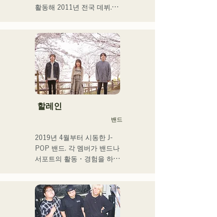
활동해 2011년 전국 데뷔.

현지 후쿠오카, 규슈를 중심
으로 각 미디어 등에서 다루
어져 기업 CM송이나 영화 
등에도 많이 종사한다.

2014년~2017년에는 도쿄를 
거점으로 활동해, 포카리스 
웨트의 TVCM송이나 후지
TV 「MUSIC FAIR」에서 
모리야마 나오타로씨의 코러
할레인
스, 록 뮤지컬 출연 등 폭넓
밴드
게 활동.

2017년부터 거점을 후쿠오
2019년 4월부터 시동한 J-
카로 되돌려 자신의 활동에 
POP 밴드. 각 멤버가 밴드나 
더해 라디오 퍼스널리티, 보
서포트의 활동・경험을 하고 
이스 트레이너, 전문학교 강
있는 가운데, 새로운 음악의 
사 등 멀티에 활동중. 성장이 
목표를 내걸어 밴드를 결성. 
좋은 가성과 탁월한 가창력
CHiKa의 투명감 있는 목소
을 겸비한 차세대를 담당하
리, 등신대의 가사를 어딘가 
는 싱어송 라이터.
그리운 멜로디에 올린 곡은 