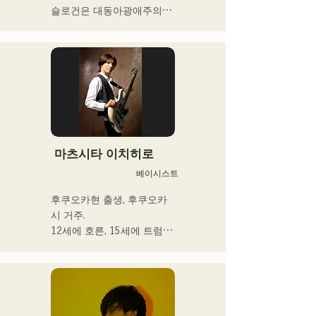
지금도 늘고 있다.

슬로건은 대동아광애주의

밴드맨, 음악 작가, 기업 경영
자, 라디오 성격 및 다양한 
프론트맨을 맡는 키요하라의 
직함을 가진 이색 아티스트.
독자적인 세계관이 엿볼 수 
있는 가사와 전위적이고 매
력적인 사운드가 특징
마츠시타 이치히로
베이시스트
후쿠오카현 출생, 후쿠오카
시 거주.

12세에 호른, 15세에 트럼펫
을 경험. 16세, 친구와의 록 
밴드 결성을 계기로 일렉트
릭 베이스를 손에 넣는다. 18
세, 후쿠오카 커뮤니케이션 
아트 전문학교에 입학. 졸업 