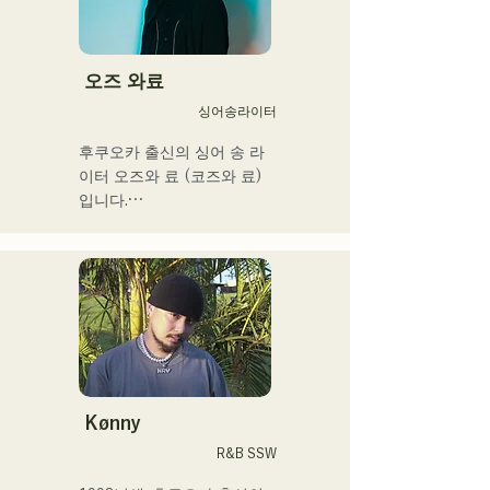
특한 AREINT 사운드를 만들
어 내고있다. 

「KBC 라디오 호크스 중계 
2024」의 오프닝곡에 
오즈 와료
「Remember Me」가 채용
싱어송라이터
되었다.
후쿠오카 출신의 싱어 송 라
이터 오즈와 료 (코즈와 료)
입니다.

현재는 도쿄를 중심으로 노
상 라이브, TikTok 전달, 이
벤트 등에 출연하면서 활동
하고 있습니다!

어린 시절부터 음악을 좋아
합니다.

고등학교에 들어간 후 사람 
Kønny
앞에서 노래를 부르게 되어 
R&B SSW
가수가 되고 싶다고 품게 되
었습니다.
