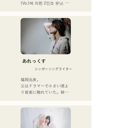
(Vo.)에 의한 2인조 유닛. 부
드러운 세계관 속에 똑바로 
강력한 메시지를 담은 곡과 
따뜻하고 심지가 있는 가성
으로 듣는 사람의 마음에 부
드럽게 다가오는 곡을 제작
하고 있다.

1st 싱글 「잡으로 접어」를 
2025년 1월 23일에 릴리스 
あれっくす
해 본격적으로 활동을 개시.

シンガーソングライター
acostic 편성, 트랙 편성, 밴
드 편성 등 다양한 형태로 음
福岡出身。

악을 표현한다.

父はドラマーで小さい頃よ
녹음과 라이브 지원에는 지
り音楽に触れていた。妹
구자구즈의 
Pauletteもシンガーとして
CHOYO(Key./Gt.), 전 meow
活躍中。

의 오오츠키(Dr.), the 
家族で音楽を楽しむミュー
perfect me의 후루히로 유야
ジックファミリー。

(Gt.), xanadoo의 S0.(Ba.)를 
10代後半にアメリカへ4年