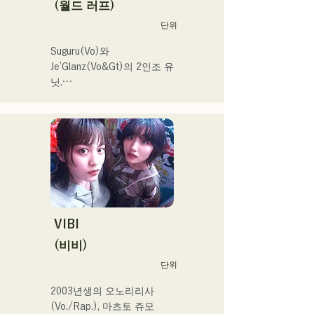
(월드 러프)
단위
Suguru(Vo)와 
Je’Glanz(Vo&Gt)의 2인조 유
닛.

홍백가합전 출연을 목표로 
후쿠오카·도쿄의 W거점에서 
정력적으로 활동 중.

SNS 동영상 총 재생수 350
만회 재생 넘어, SNS총 팔로
워 11.9만명 돌파!

또한 2024 년 제 106 회 전
국 고등학교 야구 선수권 대
회

VIBI
J:COM 후쿠오카•구마모토•
(비비)
시모노세키의 테마송 등에도 
단위
발탁되어 향후가 큰 주목의 
유닛.
2003년생의 오노리리사
(Vo./Rap.), 마츠토 쥬모