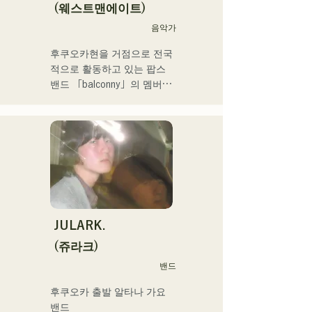
(웨스트맨에이트)
후쿠오카 스쿨 오브 뮤직 & 
음악가
댄스 전문 학교 음악 프로듀
후쿠오카현을 거점으로 전국
스과 강사.
적으로 활동하고 있는 팝스 
밴드 「balconny」의 멤버인 
서양평이 「westman8」이
라고 명의를 새롭게 2025년
부터 솔로 프로젝트를 시동. 
음악 생성 AI를 활용한 악곡
을 제작해 전달하고 있다.

2025년 2월 미니앨범을 3작 
연속 발매, 1st 미니앨범 'the 
City Pop vol.1'에 수록된 
'Gift'가 'KBC MUSIC 
JULARK.
SPLASH' 3월기 헤비로테이
(쥬라크)
션으로 선정된다.

밴드
2025년 1월 1일부터 시작한 
유튜브 채널 '발코니 TV'는 3
후쿠오카 출발 알타나 가요 
개월간 등록자 4만명을 넘어 
밴드
