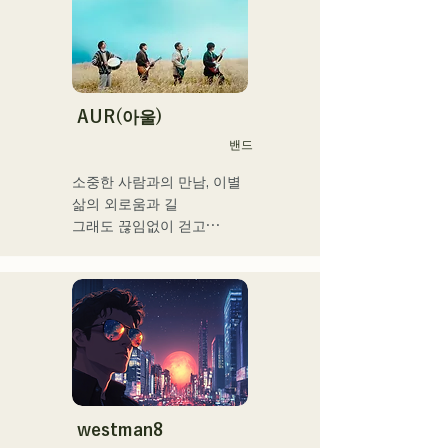
출연력 「EDP lab 2017」 
「Re:animation12」 
「Porter Robinson JAPAN 
tour」 「VIRTUAFREAK@
신키바 AGEHA」 등 다수 출
연

AUR(아울)
밴드
최근에는 송 라이팅, 리믹스 
워크를 정력적으로 실시하고 
소중한 사람과의 만남, 이별

있어, VTuber 「텐키 오코
삶의 외로움과 길

메」라고 퓨처링한 「Life 
그래도 끊임없이 걷고

Size feat.텐키 오코메」는 
라는 생각을 가사에 담아

iTunes 일렉트로 차트 1위를 
각 멤버의

기록. 이 곡은 Spotify 공식 
개성적인 배열로

플레이리스트들이도 한다.

노래 만들기

그 외에도 「홀로 라이브」 
희망을 연주하고 말하는 밴
NEGI☆U에의 악곡 제공, 
드
2022년말에 발표의 holox 
「상야 리페인트」는 200만 
재생을 돌파 등 메이저 씬으
westman8
로 활동의 폭을 넓히고 있다.
