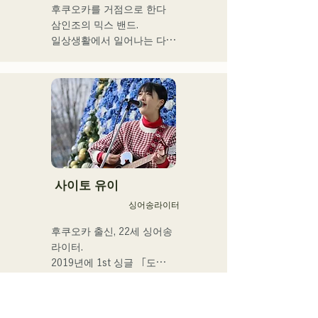
추어, 콘트라 버스와 일렉베
을 펼치고 있다.

후쿠오카를 거점으로 한다

이스를 구분하고 있다.

누구에게나 있는 마음의 움
삼인조의 믹스 밴드.

직임을 가사에 실어주는 강
일상생활에서 일어나는 다양
현재 후쿠오카를 중심으로 
력한 가성이 매력의 싱어송 
한 '갈등'에 초점을 맞추고,

음악 활동을 계속하는 스튜
라이터.
”있는 그대로 있는 것의 긍
디오 세션 뮤지션이다.
정”을 테마로 한 가사를 만들
어낸다.

R&B에 촉발된 스모키한 가
성과,

백그라운드의 다른 멤버들이 
방어하다

장르를 넘은 연주는, 그 밖에 
사이토 유이
유례없는 독자적인 그루브를 
싱어송라이터
연주한다.
후쿠오카 출신, 22세 싱어송 
라이터.

2019년에 1st 싱글 「도
쿄」, 2022년에 2nd 싱글 
「teen」을 릴리스.

후쿠오카 시내의 라이브 하