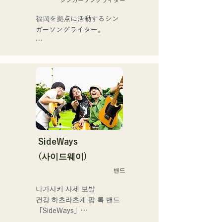
シンガーソングライター
ライブ活動を始める。

BIG FAMILY」を
地元音楽イベントやライブ
福岡を拠点に活動するシン
2025.12.31にリリースし、
ハウスを中心にパフォーマ
ガーソングライター。

iTunesカントリーアルバム
ンスをしている。
で初登場5位、その後3位を
アコースティックギターの
獲得。

弾き語りスタイルで、ロッ
日本テレビ「笑ってこらえ
クティストの力強さとバラ
て」、FBS「福岡く
ードの繊細さを併せ持つ楽
ん。」、「発見らくちゃ
曲を届けている。

く！」やFUKUOKA 
STREET PARTY、
 コンセプトは、「等身大の
Hannibal Halloween Music 
ままで。僕とあなたのため
Festival ,sunset live2019、
の音楽を。」気持ちが落ち
SideWays
鷹祭Summer Boostイベン
込んだ時や、心が沈んでし
トステージにも出演。MCと
(사이드웨이)
まう時こそ聴いてほしい。

してはRugby World 
밴드
自分自身も迷いや葛藤を抱
cup2019 Public viewing、競
える瞬間があるからこそ、
輪日本一ダービーの場内ア
나가사키 사세 보발

作り物ではなく、ありのま
ナウンス、ラグビー女子日
건강 하츠라츠계 팝 록 밴드 
まの感情や言葉をそのまま
本代表世界大会スタジアム
「SideWays」

音楽にしている。

DJ、プレアデスカップ