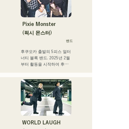
폭넓은 세대의 지지를 얻고 
있다. 그 악곡을 지원하도록 
멤버의 개성이 살려 그 소리
도 부드럽게 따뜻하다.

Pixie Monster
후쿠오카를 중심으로 라이브 
(픽시 몬스터)
하우스와 야외 이벤트 등에 
밴드
출연 중. 또 SNS에서의 동영
상 투고·배신의 활동도 실시
후쿠오카 출발의 5피스 얼터
하고 있다.
너티 블록 밴드. 2025년 2월
부터 활동을 시작하여 후쿠
오카현 내의 라이브하우스를 
중심으로 활동하고 있다. 외
로움이나 갈등에 다가가는 
가사, 귀에 남는 기타 리프를 
의식해, 듣는 사람의 마음에 
새겨지는 듯한 사운드 만들
기를 목표로 하고 있다.
WORLD LAUGH