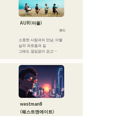
「Porter Robinson JAPAN 
tour」 「VIRTUAFREAK@
신키바 AGEHA」 등 다수 출
연

AUR(아울)
밴드
최근에는 송 라이팅, 리믹스 
워크를 정력적으로 실시하고 
소중한 사람과의 만남, 이별

있어, VTuber 「텐키 오코
삶의 외로움과 길

메」라고 퓨처링한 「Life 
그래도 끊임없이 걷고

Size feat.텐키 오코메」는 
라는 생각을 가사에 담아

iTunes 일렉트로 차트 1위를 
각 멤버의

기록. 이 곡은 Spotify 공식 
개성적인 배열로

플레이리스트들이도 한다.

노래 만들기

그 외에도 「홀로 라이브」 
희망을 연주하고 말하는 밴
NEGI☆U에의 악곡 제공, 
드
2022년말에 발표의 holox 
「상야 리페인트」는 200만 
재생을 돌파 등 메이저 씬으
westman8
로 활동의 폭을 넓히고 있다.

(웨스트맨에이트)