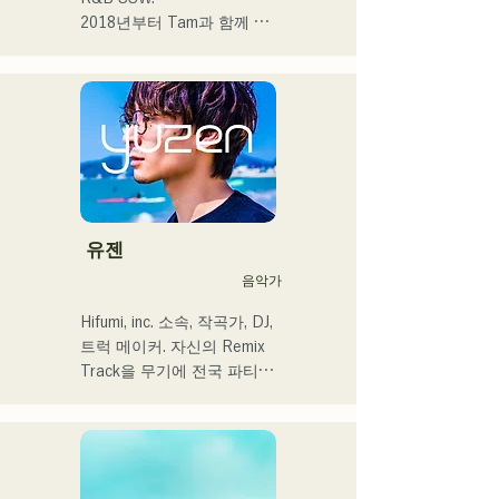
음악을 만들어 가고 싶습니
2018년부터 Tam과 함께 
다.

MAVRIQ(구:MELTY 
LOUNGE)로서 후쿠오카를 
 ・campuscollection2022 그
중심으로 음악 활동을 개시.

랑프리

2022년부터 Kønny로서 솔
・오리지널 곡 「푸딩」이 
로 명의에서도 활동을 개시.

2024년 KBC 라디오 오프닝 
어린 시절부터 영향을 받은 
곡으로 채용된다

90's와 00's의 R&B 뮤직을 
캡처해 신선한 사운드를 추
2024년 12월 24일에 다이마
구하고 있다. 달콤한 목소리
유젠
루 파사주 광장에서 열리는 
와 곳곳에 보여주는 R&B만
음악가
자선 뮤직슨에 출연 예정
의 코러스 워크가 매력.

세련된 스타일에 주목해 주
Hifumi, inc. 소속, 작곡가, DJ, 
셨으면 한다.
트럭 메이커. 자신의 Remix 
Track을 무기에 전국 파티에 
DJ 출연. 확실한 DJ 스킬에 
뒷받침된 현장력은 높이 평
가되고 있다.

출연력 「EDP lab 2017」 
「Re:animation12」 