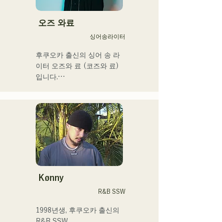
「KBC 라디오 호크스 중계 
2024」의 오프닝곡에 
오즈 와료
「Remember Me」가 채용
싱어송라이터
되었다.
후쿠오카 출신의 싱어 송 라
이터 오즈와 료 (코즈와 료)
입니다.

현재는 도쿄를 중심으로 노
상 라이브, TikTok 전달, 이
벤트 등에 출연하면서 활동
하고 있습니다!

어린 시절부터 음악을 좋아
합니다.

고등학교에 들어간 후 사람 
Kønny
앞에서 노래를 부르게 되어 
R&B SSW
가수가 되고 싶다고 품게 되
었습니다.

1998년생, 후쿠오카 출신의 
한사람 한사람에게 다가가는 
R&B SSW.
