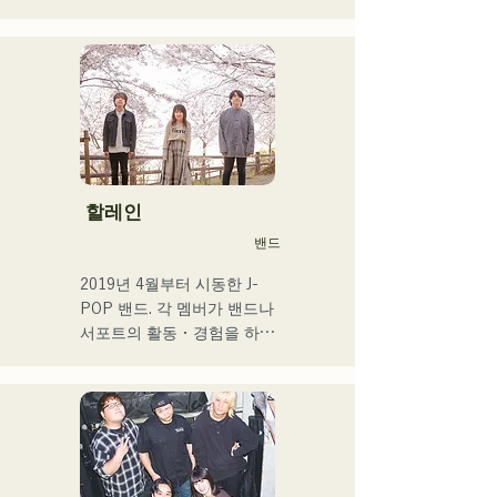
현지 후쿠오카, 규슈를 중심
으로 각 미디어 등에서 다루
어져 기업 CM송이나 영화 
등에도 많이 종사한다.

2014년~2017년에는 도쿄를 
거점으로 활동해, 포카리스 
웨트의 TVCM송이나 후지
TV 「MUSIC FAIR」에서 
모리야마 나오타로씨의 코러
할레인
스, 록 뮤지컬 출연 등 폭넓
밴드
게 활동.

2017년부터 거점을 후쿠오
2019년 4월부터 시동한 J-
카로 되돌려 자신의 활동에 
POP 밴드. 각 멤버가 밴드나 
더해 라디오 퍼스널리티, 보
서포트의 활동・경험을 하고 
이스 트레이너, 전문학교 강
있는 가운데, 새로운 음악의 
사 등 멀티에 활동중. 성장이 
목표를 내걸어 밴드를 결성. 
좋은 가성과 탁월한 가창력
CHiKa의 투명감 있는 목소
을 겸비한 차세대를 담당하
리, 등신대의 가사를 어딘가 
는 싱어송 라이터.
그리운 멜로디에 올린 곡은 
폭넓은 세대의 지지를 얻고 