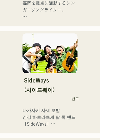
地元音楽イベントやライブ
福岡を拠点に活動するシン
2025.12.31にリリースし、
ハウスを中心にパフォーマ
ガーソングライター。

iTunesカントリーアルバム
ンスをしている。
で初登場5位、その後3位を
アコースティックギターの
獲得。

弾き語りスタイルで、ロッ
日本テレビ「笑ってこらえ
クティストの力強さとバラ
て」、FBS「福岡く
ードの繊細さを併せ持つ楽
ん。」、「発見らくちゃ
曲を届けている。

く！」やFUKUOKA 
STREET PARTY、
 コンセプトは、「等身大の
Hannibal Halloween Music 
ままで。僕とあなたのため
Festival ,sunset live2019、
の音楽を。」気持ちが落ち
SideWays
鷹祭Summer Boostイベン
込んだ時や、心が沈んでし
トステージにも出演。MCと
(사이드웨이)
まう時こそ聴いてほしい。

してはRugby World 
밴드
自分自身も迷いや葛藤を抱
cup2019 Public viewing、競
える瞬間があるからこそ、
輪日本一ダービーの場内ア
나가사키 사세 보발

作り物ではなく、ありのま
ナウンス、ラグビー女子日
건강 하츠라츠계 팝 록 밴드 
まの感情や言葉をそのまま
本代表世界大会スタジアム
「SideWays」

音楽にしている。

DJ、プレアデスカップ
2023(ダンスイベント）、
작년 12월 신EP '꿈치야' 출