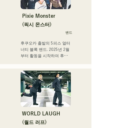
있다. 그 악곡을 지원하도록 
멤버의 개성이 살려 그 소리
도 부드럽게 따뜻하다.

Pixie Monster
후쿠오카를 중심으로 라이브 
(픽시 몬스터)
하우스와 야외 이벤트 등에 
밴드
출연 중. 또 SNS에서의 동영
상 투고·배신의 활동도 실시
후쿠오카 출발의 5피스 얼터
하고 있다.
너티 블록 밴드. 2025년 2월
부터 활동을 시작하여 후쿠
오카현 내의 라이브하우스를 
중심으로 활동하고 있다. 외
로움이나 갈등에 다가가는 
가사, 귀에 남는 기타 리프를 
의식해, 듣는 사람의 마음에 
새겨지는 듯한 사운드 만들
기를 목표로 하고 있다.
WORLD LAUGH
(월드 러프)