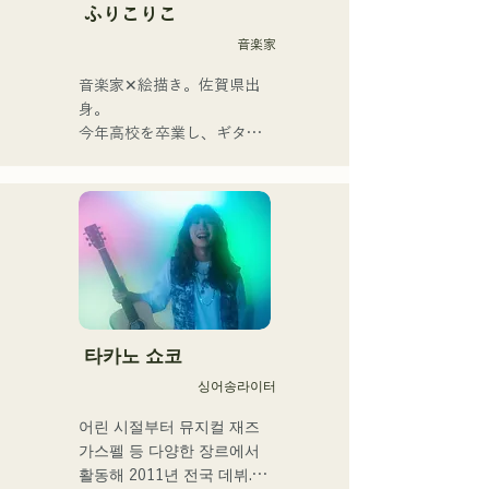
는, 때로는 상냥하고, 때로 격
ふりこりこ
렬함을 수반하는 멜로디와 
音楽家
가사에 멤버의 다양한 음악 
뿌리가 더해져 폭넓은 악곡
音楽家✕絵描き。佐賀県出
을 만들어, 「영화가요 록」
身。

을 내걸고 활동하고 있다.
今年高校を卒業し、ギター
や民族楽器、日用品などを
用いた、独自の音楽制作を
行う傍ら、大胆な色彩感覚
を活かしたアート制作に励
む。枠に収まりきれないマ
ルチな表現スタイルを確立
するため、日々探求を続け
ている。現在はSNSを中心
に、自身の表現を発信中。
타카노 쇼코
싱어송라이터
어린 시절부터 뮤지컬 재즈 
가스펠 등 다양한 장르에서 
활동해 2011년 전국 데뷔.
