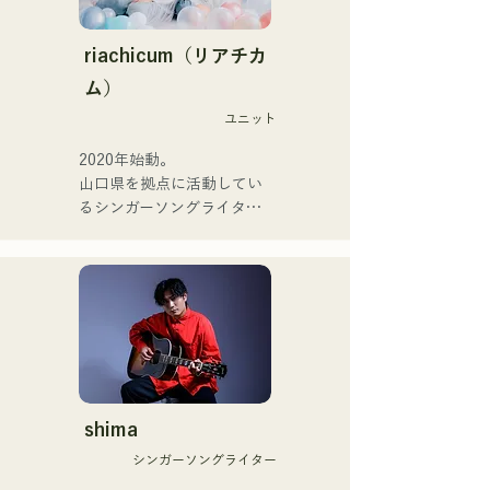
現在はLOVE FMの"music 
【NEW SINGLE】

×serendipity"でラジオDJを
2025년 6월 25일에 신곡 
務める。

riachicum（リアチカ
「세계는 사랑이야」를 릴리
またアーティストの傍、モ
ム）
스.
デルやタレントとしても活
ユニット
躍中。世界的有名なオーデ
ィション番組「ブリテンズ
2020年始動。

ゴットタレント」で日本人
山口県を拠点に活動してい
の芸人史上初のゴールデン
るシンガーソングライター
ブザーを獲得し、その後ス
のRiSE(山本莉晴)とトラッ
ペインのゴットタレントで
クメイカーのNOPEによる
もゴールデンブザーを獲得
ユニット

した、ノボせもんなべの応
コロナ禍に入り、音楽で山
援歌「ゴールデンブザー」
口県を盛り上げたいという
や、アメリカ留学時代の心
思いからユニットを始動。

友とコライトした本格的カ
当初は動画配信サイトでの
ントリーソング「Life Goes 
活動のみだったが、2020年
On」もバズり中！

12月より、山口県の地元イ
shima
それらの楽曲を揃えた自身
ベントやライブハウスでの
初のフルアルバム「ONE 
シンガーソングライター
ライブ活動を始める。

BIG FAMILY」を