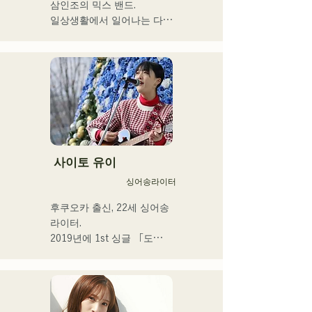
누구에게나 있는 마음의 움
삼인조의 믹스 밴드.

직임을 가사에 실어주는 강
일상생활에서 일어나는 다양
현재 후쿠오카를 중심으로 
력한 가성이 매력의 싱어송 
한 '갈등'에 초점을 맞추고,

음악 활동을 계속하는 스튜
라이터.
”있는 그대로 있는 것의 긍
디오 세션 뮤지션이다.
정”을 테마로 한 가사를 만들
어낸다.

R&B에 촉발된 스모키한 가
성과,

백그라운드의 다른 멤버들이 
방어하다

장르를 넘은 연주는, 그 밖에 
사이토 유이
유례없는 독자적인 그루브를 
싱어송라이터
연주한다.
후쿠오카 출신, 22세 싱어송 
라이터.

2019년에 1st 싱글 「도
쿄」, 2022년에 2nd 싱글 
「teen」을 릴리스.

후쿠오카 시내의 라이브 하
우스나 SNS를 중심으로 음