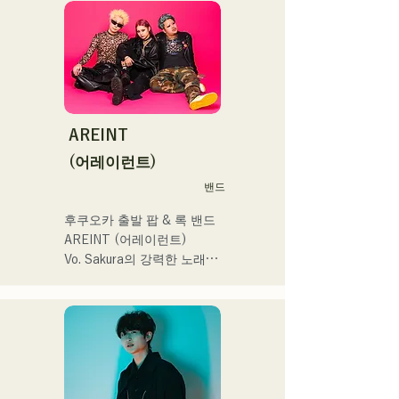
2024年10月より音楽活動を
滑走屋場内アナウンス、ク
시 및 전국투어 감행

開始。

リスマスアドベント、イス
福岡を中心にブッキングラ
ラデサルサ、福岡ウィニン
소설을 바탕으로 한 즐겁고 
イブや路上ライブなど精力
グスピリッツのスタジアム
어딘가 애수있는 곡에 주목! 
的に活動を行っている。

DJ、金鷲旗、山笠関連イベ
!
2025年11月22日にはファー
ント、地域イベント、
ストワンマンライブを開
Ramen Tech2025(global 
AREINT
催。
summit)、福岡市武道館オー
(어레이런트)
プニング記念イベント,結婚
式様々な分野で活動。

밴드
英語も日本語も対応可能で
후쿠오카 출발 팝 & 록 밴드 
す。

AREINT (어레이런트)

アーティストの日本人父と
Vo. Sakura의 강력한 노래 
アメリカ人母から生まれた
목소리에 강력하고 젊음과 
サラブレッド。
개성 넘치는 Ba. SEIYA, Dr. 
SHO에 의해 만들어지는 악
곡은 캐치에서 어딘가 익숙
한 록 사운드가 특징이며 독
특한 AREINT 사운드를 만들
어 내고있다. 
