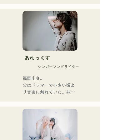
드러운 세계관 속에 똑바로 
강력한 메시지를 담은 곡과 
따뜻하고 심지가 있는 가성
으로 듣는 사람의 마음에 부
드럽게 다가오는 곡을 제작
하고 있다.

1st 싱글 「잡으로 접어」를 
2025년 1월 23일에 릴리스 
あれっくす
해 본격적으로 활동을 개시.

シンガーソングライター
acostic 편성, 트랙 편성, 밴
드 편성 등 다양한 형태로 음
福岡出身。

악을 표현한다.

父はドラマーで小さい頃よ
녹음과 라이브 지원에는 지
り音楽に触れていた。妹
구자구즈의 
Pauletteもシンガーとして
CHOYO(Key./Gt.), 전 meow
活躍中。

의 오오츠키(Dr.), the 
家族で音楽を楽しむミュー
perfect me의 후루히로 유야
ジックファミリー。

(Gt.), xanadoo의 S0.(Ba.)를 
10代後半にアメリカへ4年
맞아 활동을 한다.

半留学。
