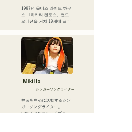
송이 되는 1st SINGLE 
「ESPOIR」을 2025.7.2에 
1987년 올디즈 라이브 하우
릴리스

스 「하카타 켄토스」밴드 
오디션을 거쳐 19세에 프로 
2nd SINGLE 「YUMEIRO」
뮤지션으로서의 활동을 스타
에서는,

트.

자신 첫 작사를 담당하고 그
이후 댄스홀, 나이트클럽 등
룹 재적 중 졸업을 결의한 타
의 레귤러 밴드에 있어서 재
이밍에 의미를 담은 내용을 
즈, 라틴, 팝 등 다양한 장르
가사로 표현했다.
의 연주 캐리어를 거듭한다.

현재는, 야마하삭스 강사로
서 폭넓은 연령층을 대상으
로 한 연주지도도 실시하면
MikiHo
서, 후쿠오카를 중심으로 라
シンガーソングライター
이브, 이벤트 연주 등 다양한 
연주 활동을 전개중.

福岡を中心に活動するシン
ガーソングライター。

주요 연주 활동

2023年9月からライブハウ
Checkers 리더 타케우치 료 
スなどで活動をはじめまし
(Gr)와의 밴드 "The 
た。唯一無二の声を特徴
Shake"에서의 활동
