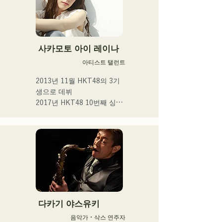
악 활동을 실시하고 있다.

 일상의 넷을 노래한다.
사카모토 아이 레이나
아티스트 탤런트
2013년 11월 HKT48의 3기
생으로 데뷔

2017년 HKT48 10번째 싱글 
「키스는 기다릴 밖에 없을
까요?」

2021년 14번째 싱글 「너와 
어딘가에 가고 싶다」선발 
멤버로서 선출

2025년 4월에 HKT48을 졸
업. 프리에서의 활동과 아티
스트 활동을 본격화. 

다카기 야스유키
툴드 규슈 2025 공식 이미지 
음악가・삭스 연주자