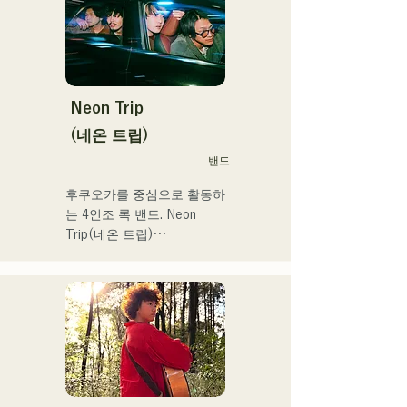
Neon Trip
(네온 트립)
밴드
후쿠오카를 중심으로 활동하
는 4인조 록 밴드. Neon 
Trip(네온 트립)

2023년 11월부터 albatross
에서 Neon Trip으로 개명.

가요록의 에센스가 Vo&Gt.
가미야 유우마의 윤기가 있
는 가성으로 향수를 느끼는 
곡에 숨쉬고 있다. Vo&Gt.가
미야 유우마를 중심으로 낳