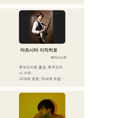
자, 라디오 성격 및 다양한 
프론트맨을 맡는 키요하라의 
직함을 가진 이색 아티스트.
독자적인 세계관이 엿볼 수 
있는 가사와 전위적이고 매
력적인 사운드가 특징
마츠시타 이치히로
베이시스트
후쿠오카현 출생, 후쿠오카
시 거주.

12세에 호른, 15세에 트럼펫
을 경험. 16세, 친구와의 록 
밴드 결성을 계기로 일렉트
릭 베이스를 손에 넣는다. 18
세, 후쿠오카 커뮤니케이션 
아트 전문학교에 입학. 졸업 
후, 프로베이시스트로서 활