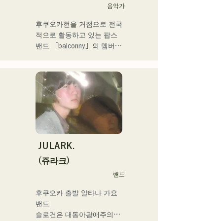
후쿠오카 스쿨 오브 뮤직 & 
음악가
댄스 전문 학교 음악 프로듀
후쿠오카현을 거점으로 전국
스과 강사.
적으로 활동하고 있는 팝스 
밴드 「balconny」의 멤버인 
서양평이 「westman8」이
라고 명의를 새롭게 2025년
부터 솔로 프로젝트를 시동. 
음악 생성 AI를 활용한 악곡
을 제작해 전달하고 있다.

2025년 2월 미니앨범을 3작 
연속 발매, 1st 미니앨범 'the 
City Pop vol.1'에 수록된 
'Gift'가 'KBC MUSIC 
JULARK.
SPLASH' 3월기 헤비로테이
(쥬라크)
션으로 선정된다.

밴드
2025년 1월 1일부터 시작한 
유튜브 채널 '발코니 TV'는 3
후쿠오카 출발 알타나 가요 
개월간 등록자 4만명을 넘어 
밴드

지금도 늘고 있다.

슬로건은 대동아광애주의

밴드맨, 음악 작가, 기업 경영