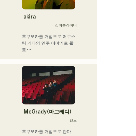
동을 개시.

국내외의 아티스트와 라이브
·콘서트·학교 콘서트·투어·이
akira
벤트·파티·레코딩·제작·스쿨 
싱어송라이터
레슨·출장 레슨·프라이빗 레
슨 등. Youtube에는 취주악
후쿠오카를 거점으로 어쿠스
용 해설 동영상을 업.

틱 기타의 연주 이야기로 활
최근에는 동영상 제작 편집·
동.

음성 편집·믹싱 엔지니어·디
그리스도인 가정에서 태어나 
렉터·프로듀서로서도 활동하
어린 시절부터 교회 음악과 
고 있다.

가스펠을 만져 자란다.

중학교 2학년 여름방학에 기
그 음악성은 다 장르에 그리
타를 연주하기 시작하면서 
고 클래식·락·팝스·J-Pop·라
동시에 작사 작곡도 하게 됐
틴·재즈·고스펠·R&B·퓨전·서
다.

울·펑크·취주악·연가·민족 음
17세에 공민관이나 카페 등
악 등, 다양한 스타일의 음악
에서의 음악 활동을 개시, 현
McGrady(마그레디)
을 연주한다.

재는 현내외 불문하고 라이
밴드
이들의 스타일이나 곡에 맞
브 하우스 등에도 활동의 장
추어, 콘트라 버스와 일렉베
을 펼치고 있다.

후쿠오카를 거점으로 한다

이스를 구분하고 있다.
