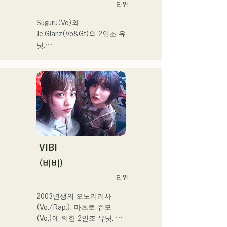
단위
Suguru(Vo)와 
Je’Glanz(Vo&Gt)의 2인조 유
닛.

홍백가합전 출연을 목표로 
후쿠오카·도쿄의 W거점에서 
정력적으로 활동 중.

SNS 동영상 총 재생수 350
만회 재생 넘어, SNS총 팔로
워 11.9만명 돌파!

또한 2024 년 제 106 회 전
국 고등학교 야구 선수권 대
회

VIBI
J:COM 후쿠오카•구마모토•
(비비)
시모노세키의 테마송 등에도 
단위
발탁되어 향후가 큰 주목의 
유닛.
2003년생의 오노리리사
(Vo./Rap.), 마츠토 쥬모
(Vo.)에 의한 2인조 유닛. 부