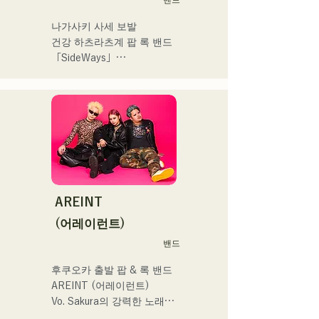
自分自身も迷いや葛藤を抱
cup2019 Public viewing、競
える瞬間があるからこそ、
輪日本一ダービーの場内ア
나가사키 사세 보발

作り物ではなく、ありのま
ナウンス、ラグビー女子日
건강 하츠라츠계 팝 록 밴드 
まの感情や言葉をそのまま
本代表世界大会スタジアム
「SideWays」

音楽にしている。

DJ、プレアデスカップ
2023(ダンスイベント）、
작년 12월 신EP '꿈치야' 출
2024年10月より音楽活動を
滑走屋場内アナウンス、ク
시 및 전국투어 감행

開始。

リスマスアドベント、イス
福岡を中心にブッキングラ
ラデサルサ、福岡ウィニン
소설을 바탕으로 한 즐겁고 
イブや路上ライブなど精力
グスピリッツのスタジアム
어딘가 애수있는 곡에 주목! 
的に活動を行っている。

DJ、金鷲旗、山笠関連イベ
!
2025年11月22日にはファー
ント、地域イベント、
ストワンマンライブを開
Ramen Tech2025(global 
AREINT
催。
summit)、福岡市武道館オー
(어레이런트)
プニング記念イベント,結婚
式様々な分野で活動。

밴드
英語も日本語も対応可能で
후쿠오카 출발 팝 & 록 밴드 
す。

AREINT (어레이런트)

アーティストの日本人父と
Vo. Sakura의 강력한 노래 
アメリカ人母から生まれた
목소리에 강력하고 젊음과 
サラブレッド。