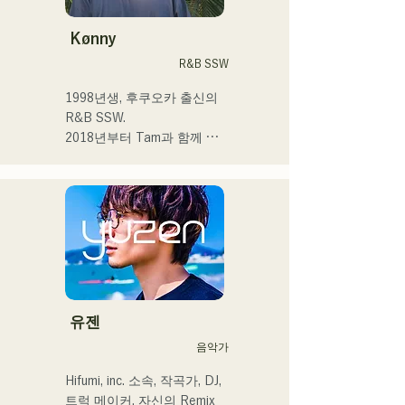
합니다.

고등학교에 들어간 후 사람 
Kønny
앞에서 노래를 부르게 되어 
R&B SSW
가수가 되고 싶다고 품게 되
었습니다.

1998년생, 후쿠오카 출신의 
한사람 한사람에게 다가가는 
R&B SSW.

음악을 만들어 가고 싶습니
2018년부터 Tam과 함께 
다.

MAVRIQ(구:MELTY 
LOUNGE)로서 후쿠오카를 
 ・campuscollection2022 그
중심으로 음악 활동을 개시.

랑프리

2022년부터 Kønny로서 솔
・오리지널 곡 「푸딩」이 
로 명의에서도 활동을 개시.

2024년 KBC 라디오 오프닝 
어린 시절부터 영향을 받은 
곡으로 채용된다

90's와 00's의 R&B 뮤직을 
캡처해 신선한 사운드를 추
2024년 12월 24일에 다이마
구하고 있다. 달콤한 목소리
유젠
루 파사주 광장에서 열리는 
와 곳곳에 보여주는 R&B만
음악가
자선 뮤직슨에 출연 예정
의 코러스 워크가 매력.

세련된 스타일에 주목해 주
Hifumi, inc. 소속, 작곡가, DJ, 
셨으면 한다.
트럭 메이커. 자신의 Remix 