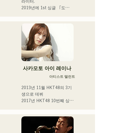
라이터.

2019년에 1st 싱글 「도
쿄」, 2022년에 2nd 싱글 
「teen」을 릴리스.

후쿠오카 시내의 라이브 하
우스나 SNS를 중심으로 음
악 활동을 실시하고 있다.

 일상의 넷을 노래한다.
사카모토 아이 레이나
아티스트 탤런트
2013년 11월 HKT48의 3기
생으로 데뷔

2017년 HKT48 10번째 싱글 
「키스는 기다릴 밖에 없을
까요?」

2021년 14번째 싱글 「너와 
어딘가에 가고 싶다」선발 