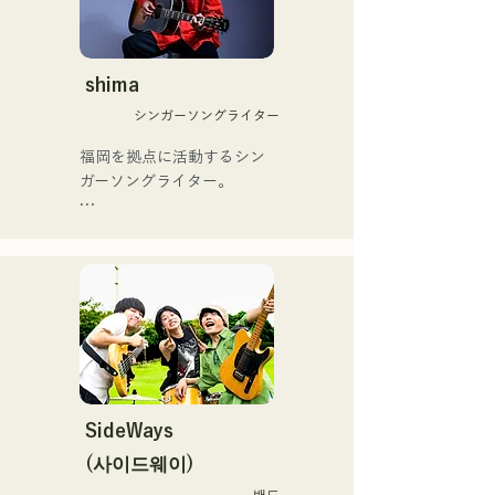
思いからユニットを始動。

友とコライトした本格的カ
当初は動画配信サイトでの
ントリーソング「Life Goes 
活動のみだったが、2020年
On」もバズり中！

12月より、山口県の地元イ
shima
それらの楽曲を揃えた自身
ベントやライブハウスでの
初のフルアルバム「ONE 
シンガーソングライター
ライブ活動を始める。

BIG FAMILY」を
地元音楽イベントやライブ
福岡を拠点に活動するシン
2025.12.31にリリースし、
ハウスを中心にパフォーマ
ガーソングライター。

iTunesカントリーアルバム
ンスをしている。
で初登場5位、その後3位を
アコースティックギターの
獲得。

弾き語りスタイルで、ロッ
日本テレビ「笑ってこらえ
クティストの力強さとバラ
て」、FBS「福岡く
ードの繊細さを併せ持つ楽
ん。」、「発見らくちゃ
曲を届けている。

く！」やFUKUOKA 
STREET PARTY、
 コンセプトは、「等身大の
Hannibal Halloween Music 
ままで。僕とあなたのため
Festival ,sunset live2019、
の音楽を。」気持ちが落ち
SideWays
鷹祭Summer Boostイベン
込んだ時や、心が沈んでし
トステージにも出演。MCと
(사이드웨이)
まう時こそ聴いてほしい。

してはRugby World 
밴드