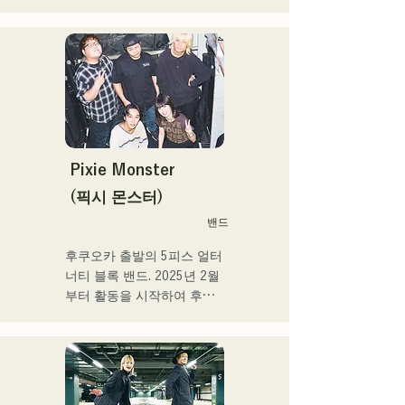
이스 트레이너, 전문학교 강
있는 가운데, 새로운 음악의 
사 등 멀티에 활동중. 성장이 
목표를 내걸어 밴드를 결성. 
좋은 가성과 탁월한 가창력
CHiKa의 투명감 있는 목소
을 겸비한 차세대를 담당하
리, 등신대의 가사를 어딘가 
는 싱어송 라이터.
그리운 멜로디에 올린 곡은 
폭넓은 세대의 지지를 얻고 
있다. 그 악곡을 지원하도록 
멤버의 개성이 살려 그 소리
도 부드럽게 따뜻하다.

Pixie Monster
후쿠오카를 중심으로 라이브 
(픽시 몬스터)
하우스와 야외 이벤트 등에 
밴드
출연 중. 또 SNS에서의 동영
상 투고·배신의 활동도 실시
후쿠오카 출발의 5피스 얼터
하고 있다.
너티 블록 밴드. 2025년 2월
부터 활동을 시작하여 후쿠
오카현 내의 라이브하우스를 
중심으로 활동하고 있다. 외
로움이나 갈등에 다가가는 
가사, 귀에 남는 기타 리프를 
의식해, 듣는 사람의 마음에 