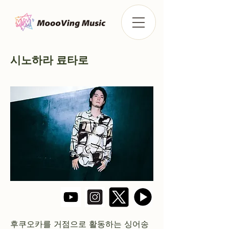
시노하라 료타로
후쿠오카를 거점으로 활동하는 싱어송