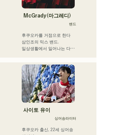
다.

울·펑크·취주악·연가·민족 음
17세에 공민관이나 카페 등
악 등, 다양한 스타일의 음악
에서의 음악 활동을 개시, 현
McGrady(마그레디)
을 연주한다.

재는 현내외 불문하고 라이
밴드
이들의 스타일이나 곡에 맞
브 하우스 등에도 활동의 장
추어, 콘트라 버스와 일렉베
을 펼치고 있다.

후쿠오카를 거점으로 한다

이스를 구분하고 있다.

누구에게나 있는 마음의 움
삼인조의 믹스 밴드.

직임을 가사에 실어주는 강
일상생활에서 일어나는 다양
현재 후쿠오카를 중심으로 
력한 가성이 매력의 싱어송 
한 '갈등'에 초점을 맞추고,

음악 활동을 계속하는 스튜
라이터.
”있는 그대로 있는 것의 긍
디오 세션 뮤지션이다.
정”을 테마로 한 가사를 만들
어낸다.

R&B에 촉발된 스모키한 가
성과,

백그라운드의 다른 멤버들이 
방어하다

장르를 넘은 연주는, 그 밖에 
사이토 유이
유례없는 독자적인 그루브를 
싱어송라이터
연주한다.
후쿠오카 출신, 22세 싱어송 