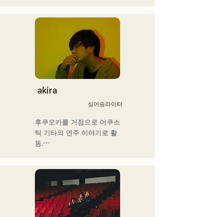
을 경험. 16세, 친구와의 록 
밴드 결성을 계기로 일렉트
릭 베이스를 손에 넣는다. 18
세, 후쿠오카 커뮤니케이션 
아트 전문학교에 입학. 졸업 
후, 프로베이시스트로서 활
동을 개시.

국내외의 아티스트와 라이브
·콘서트·학교 콘서트·투어·이
akira
벤트·파티·레코딩·제작·스쿨 
싱어송라이터
레슨·출장 레슨·프라이빗 레
슨 등. Youtube에는 취주악
후쿠오카를 거점으로 어쿠스
용 해설 동영상을 업.

틱 기타의 연주 이야기로 활
최근에는 동영상 제작 편집·
동.

음성 편집·믹싱 엔지니어·디
그리스도인 가정에서 태어나 
렉터·프로듀서로서도 활동하
어린 시절부터 교회 음악과 
고 있다.

가스펠을 만져 자란다.

중학교 2학년 여름방학에 기
그 음악성은 다 장르에 그리
타를 연주하기 시작하면서 
고 클래식·락·팝스·J-Pop·라
동시에 작사 작곡도 하게 됐
틴·재즈·고스펠·R&B·퓨전·서