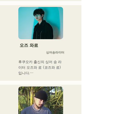
개성 넘치는 Ba. SEIYA, Dr. 
SHO에 의해 만들어지는 악
곡은 캐치에서 어딘가 익숙
한 록 사운드가 특징이며 독
특한 AREINT 사운드를 만들
어 내고있다. 

「KBC 라디오 호크스 중계 
2024」의 오프닝곡에 
오즈 와료
「Remember Me」가 채용
싱어송라이터
되었다.
후쿠오카 출신의 싱어 송 라
이터 오즈와 료 (코즈와 료)
입니다.

현재는 도쿄를 중심으로 노
상 라이브, TikTok 전달, 이
벤트 등에 출연하면서 활동
하고 있습니다!

어린 시절부터 음악을 좋아