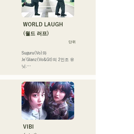
새겨지는 듯한 사운드 만들
기를 목표로 하고 있다.
WORLD LAUGH
(월드 러프)
단위
Suguru(Vo)와 
Je’Glanz(Vo&Gt)의 2인조 유
닛.

홍백가합전 출연을 목표로 
후쿠오카·도쿄의 W거점에서 
정력적으로 활동 중.

SNS 동영상 총 재생수 350
만회 재생 넘어, SNS총 팔로
워 11.9만명 돌파!

또한 2024 년 제 106 회 전
국 고등학교 야구 선수권 대
회

VIBI
J:COM 후쿠오카•구마모토•