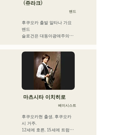
(쥬라크)
션으로 선정된다.

밴드
2025년 1월 1일부터 시작한 
유튜브 채널 '발코니 TV'는 3
후쿠오카 출발 알타나 가요 
개월간 등록자 4만명을 넘어 
밴드

지금도 늘고 있다.

슬로건은 대동아광애주의

밴드맨, 음악 작가, 기업 경영
자, 라디오 성격 및 다양한 
프론트맨을 맡는 키요하라의 
직함을 가진 이색 아티스트.
독자적인 세계관이 엿볼 수 
있는 가사와 전위적이고 매
력적인 사운드가 특징
마츠시타 이치히로
베이시스트
후쿠오카현 출생, 후쿠오카
시 거주.

12세에 호른, 15세에 트럼펫