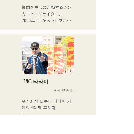
연주 활동을 전개중.

福岡を中心に活動するシン
ガーソングライター。

주요 연주 활동

2023年9月からライブハウ
Checkers 리더 타케우치 료 
スなどで活動をはじめまし
(Gr)와의 밴드 "The 
た。唯一無二の声を特徴
Shake"에서의 활동

に、日常の会話や心の奥に
라틴 피아노의 1인자, 모리
ある感情をすくい上げた歌
무라 헌(Pf)씨와의 조인트 
詞で楽曲を制作していま
라이브 활동

す。声とともに、言葉が描
자기 리더 밴드 "Latin 
く世界にもぜひ耳を傾けて
Amigos"에서의 라이브 활동

いただきたいです。
나카스의 라이브 레스토랑 
MC 타타미
「올디즈(구 하카타 켄토
다다미야 래퍼
스)」출연 외, 다양한 장르의 
라이브, 이벤트로 활동 중
주식회사 도쿠다 다다미 가
게의 4대째 후계자.

차세대에 '다다미문화'를 남
기기 위해
