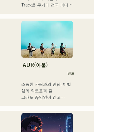
Track을 무기에 전국 파티에 
DJ 출연. 확실한 DJ 스킬에 
뒷받침된 현장력은 높이 평
가되고 있다.

출연력 「EDP lab 2017」 
「Re:animation12」 
「Porter Robinson JAPAN 
tour」 「VIRTUAFREAK@
신키바 AGEHA」 등 다수 출
연

AUR(아울)
밴드
최근에는 송 라이팅, 리믹스 
워크를 정력적으로 실시하고 
소중한 사람과의 만남, 이별

있어, VTuber 「텐키 오코
삶의 외로움과 길

메」라고 퓨처링한 「Life 
그래도 끊임없이 걷고

Size feat.텐키 오코메」는 
라는 생각을 가사에 담아

iTunes 일렉트로 차트 1위를 
각 멤버의

기록. 이 곡은 Spotify 공식 
개성적인 배열로

플레이리스트들이도 한다.

노래 만들기

그 외에도 「홀로 라이브」 
희망을 연주하고 말하는 밴