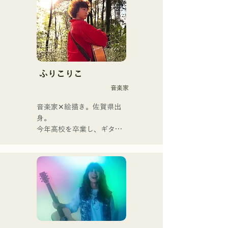
가요록의 에센스가 Vo&Gt.
가미야 유우마의 윤기가 있
는 가성으로 향수를 느끼는 
곡에 숨쉬고 있다. Vo&Gt.가
미야 유우마를 중심으로 낳
는, 때로는 상냥하고, 때로 격
ふりこりこ
렬함을 수반하는 멜로디와 
音楽家
가사에 멤버의 다양한 음악 
뿌리가 더해져 폭넓은 악곡
音楽家✕絵描き。佐賀県出
을 만들어, 「영화가요 록」
身。

을 내걸고 활동하고 있다.
今年高校を卒業し、ギター
や民族楽器、日用品などを
用いた、独自の音楽制作を
行う傍ら、大胆な色彩感覚
を活かしたアート制作に励
む。枠に収まりきれないマ
ルチな表現スタイルを確立
するため、日々探求を続け
ている。現在はSNSを中心