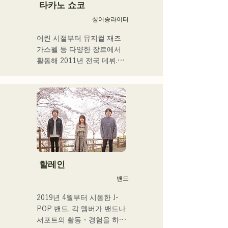
に、自身の表現を発信中。
타카노 쇼코
싱어송라이터
어린 시절부터 뮤지컬 재즈 
가스펠 등 다양한 장르에서 
활동해 2011년 전국 데뷔.

현지 후쿠오카, 규슈를 중심
으로 각 미디어 등에서 다루
어져 기업 CM송이나 영화 
등에도 많이 종사한다.

2014년~2017년에는 도쿄를 
거점으로 활동해, 포카리스 
웨트의 TVCM송이나 후지
TV 「MUSIC FAIR」에서 
모리야마 나오타로씨의 코러
할레인
스, 록 뮤지컬 출연 등 폭넓
밴드
게 활동.

2017년부터 거점을 후쿠오
2019년 4월부터 시동한 J-
카로 되돌려 자신의 활동에 
POP 밴드. 각 멤버가 밴드나 
더해 라디오 퍼스널리티, 보
서포트의 활동・경험을 하고 