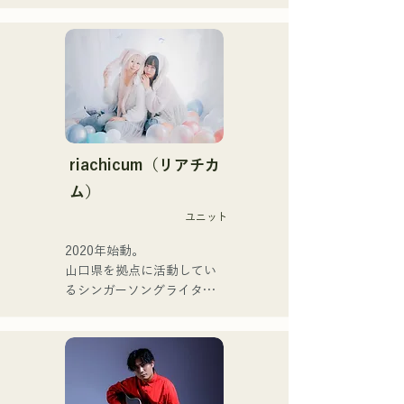
Pauletteもシンガーとして
CHOYO(Key./Gt.), 전 meow
活躍中。

의 오오츠키(Dr.), the 
家族で音楽を楽しむミュー
perfect me의 후루히로 유야
ジックファミリー。

(Gt.), xanadoo의 S0.(Ba.)를 
10代後半にアメリカへ4年
맞아 활동을 한다.

半留学。

現在はLOVE FMの"music 
【NEW SINGLE】

×serendipity"でラジオDJを
2025년 6월 25일에 신곡 
務める。

riachicum（リアチカ
「세계는 사랑이야」를 릴리
またアーティストの傍、モ
ム）
스.
デルやタレントとしても活
ユニット
躍中。世界的有名なオーデ
ィション番組「ブリテンズ
2020年始動。

ゴットタレント」で日本人
山口県を拠点に活動してい
の芸人史上初のゴールデン
るシンガーソングライター
ブザーを獲得し、その後ス
のRiSE(山本莉晴)とトラッ
ペインのゴットタレントで
クメイカーのNOPEによる
もゴールデンブザーを獲得
ユニット

した、ノボせもんなべの応
コロナ禍に入り、音楽で山
援歌「ゴールデンブザー」
口県を盛り上げたいという
や、アメリカ留学時代の心