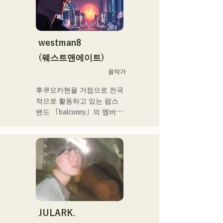
NEGI☆U에의 악곡 제공, 
드
2022년말에 발표의 holox 
「상야 리페인트」는 200만 
재생을 돌파 등 메이저 씬으
westman8
로 활동의 폭을 넓히고 있다.

(웨스트맨에이트)
후쿠오카 스쿨 오브 뮤직 & 
음악가
댄스 전문 학교 음악 프로듀
후쿠오카현을 거점으로 전국
스과 강사.
적으로 활동하고 있는 팝스 
밴드 「balconny」의 멤버인 
서양평이 「westman8」이
라고 명의를 새롭게 2025년
부터 솔로 프로젝트를 시동. 
음악 생성 AI를 활용한 악곡
을 제작해 전달하고 있다.

2025년 2월 미니앨범을 3작 
연속 발매, 1st 미니앨범 'the 
City Pop vol.1'에 수록된 
'Gift'가 'KBC MUSIC 
JULARK.
SPLASH' 3월기 헤비로테이