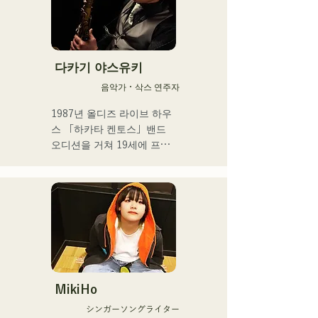
멤버로서 선출

2025년 4월에 HKT48을 졸
업. 프리에서의 활동과 아티
스트 활동을 본격화. 

다카기 야스유키
툴드 규슈 2025 공식 이미지 
음악가・삭스 연주자
송이 되는 1st SINGLE 
「ESPOIR」을 2025.7.2에 
1987년 올디즈 라이브 하우
릴리스

스 「하카타 켄토스」밴드 
오디션을 거쳐 19세에 프로 
2nd SINGLE 「YUMEIRO」
뮤지션으로서의 활동을 스타
에서는,

트.

자신 첫 작사를 담당하고 그
이후 댄스홀, 나이트클럽 등
룹 재적 중 졸업을 결의한 타
의 레귤러 밴드에 있어서 재
이밍에 의미를 담은 내용을 
즈, 라틴, 팝 등 다양한 장르
가사로 표현했다.
의 연주 캐리어를 거듭한다.

현재는, 야마하삭스 강사로
서 폭넓은 연령층을 대상으
로 한 연주지도도 실시하면
MikiHo
서, 후쿠오카를 중심으로 라
シンガーソングライター
이브, 이벤트 연주 등 다양한 