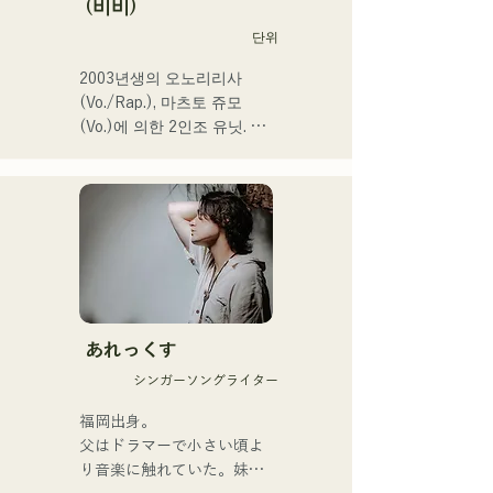
(비비)
시모노세키의 테마송 등에도 
단위
발탁되어 향후가 큰 주목의 
유닛.
2003년생의 오노리리사
(Vo./Rap.), 마츠토 쥬모
(Vo.)에 의한 2인조 유닛. 부
드러운 세계관 속에 똑바로 
강력한 메시지를 담은 곡과 
따뜻하고 심지가 있는 가성
으로 듣는 사람의 마음에 부
드럽게 다가오는 곡을 제작
하고 있다.

1st 싱글 「잡으로 접어」를 
2025년 1월 23일에 릴리스 
あれっくす
해 본격적으로 활동을 개시.

シンガーソングライター
acostic 편성, 트랙 편성, 밴
드 편성 등 다양한 형태로 음
福岡出身。

악을 표현한다.

父はドラマーで小さい頃よ
녹음과 라이브 지원에는 지
り音楽に触れていた。妹
구자구즈의 