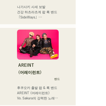
える瞬間があるからこそ、
輪日本一ダービーの場内ア
나가사키 사세 보발

作り物ではなく、ありのま
ナウンス、ラグビー女子日
건강 하츠라츠계 팝 록 밴드 
まの感情や言葉をそのまま
本代表世界大会スタジアム
「SideWays」

音楽にしている。

DJ、プレアデスカップ
2023(ダンスイベント）、
작년 12월 신EP '꿈치야' 출
2024年10月より音楽活動を
滑走屋場内アナウンス、ク
시 및 전국투어 감행

開始。

リスマスアドベント、イス
福岡を中心にブッキングラ
ラデサルサ、福岡ウィニン
소설을 바탕으로 한 즐겁고 
イブや路上ライブなど精力
グスピリッツのスタジアム
어딘가 애수있는 곡에 주목! 
的に活動を行っている。

DJ、金鷲旗、山笠関連イベ
!
2025年11月22日にはファー
ント、地域イベント、
ストワンマンライブを開
Ramen Tech2025(global 
AREINT
催。
summit)、福岡市武道館オー
(어레이런트)
プニング記念イベント,結婚
式様々な分野で活動。

밴드
英語も日本語も対応可能で
후쿠오카 출발 팝 & 록 밴드 
す。

AREINT (어레이런트)

アーティストの日本人父と
Vo. Sakura의 강력한 노래 
アメリカ人母から生まれた
목소리에 강력하고 젊음과 
サラブレッド。