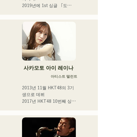
2019년에 1st 싱글 「도
쿄」, 2022년에 2nd 싱글 
「teen」을 릴리스.

후쿠오카 시내의 라이브 하
우스나 SNS를 중심으로 음
악 활동을 실시하고 있다.

 일상의 넷을 노래한다.
사카모토 아이 레이나
아티스트 탤런트
2013년 11월 HKT48의 3기
생으로 데뷔

2017년 HKT48 10번째 싱글 
「키스는 기다릴 밖에 없을
까요?」

2021년 14번째 싱글 「너와 
어딘가에 가고 싶다」선발 
멤버로서 선출
