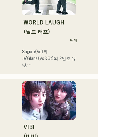
새겨지는 듯한 사운드 만들
기를 목표로 하고 있다.
WORLD LAUGH
(월드 러프)
단위
Suguru(Vo)와 
Je’Glanz(Vo&Gt)의 2인조 유
닛.

홍백가합전 출연을 목표로 
후쿠오카·도쿄의 W거점에서 
정력적으로 활동 중.

SNS 동영상 총 재생수 350
만회 재생 넘어, SNS총 팔로
워 11.9만명 돌파!

또한 2024 년 제 106 회 전
국 고등학교 야구 선수권 대
회

VIBI
J:COM 후쿠오카•구마모토•
(비비)