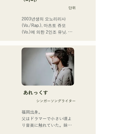
시모노세키의 테마송 등에도 
단위
발탁되어 향후가 큰 주목의 
유닛.
2003년생의 오노리리사
(Vo./Rap.), 마츠토 쥬모
(Vo.)에 의한 2인조 유닛. 부
드러운 세계관 속에 똑바로 
강력한 메시지를 담은 곡과 
따뜻하고 심지가 있는 가성
으로 듣는 사람의 마음에 부
드럽게 다가오는 곡을 제작
하고 있다.

1st 싱글 「잡으로 접어」를 
2025년 1월 23일에 릴리스 
あれっくす
해 본격적으로 활동을 개시.

シンガーソングライター
acostic 편성, 트랙 편성, 밴
드 편성 등 다양한 형태로 음
福岡出身。

악을 표현한다.

父はドラマーで小さい頃よ
녹음과 라이브 지원에는 지
り音楽に触れていた。妹
구자구즈의 
Pauletteもシンガーとして