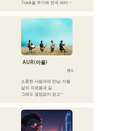
Track을 무기에 전국 파티에 
DJ 출연. 확실한 DJ 스킬에 
뒷받침된 현장력은 높이 평
가되고 있다.

출연력 「EDP lab 2017」 
「Re:animation12」 
「Porter Robinson JAPAN 
tour」 「VIRTUAFREAK@
신키바 AGEHA」 등 다수 출
연

AUR(아울)
밴드
최근에는 송 라이팅, 리믹스 
워크를 정력적으로 실시하고 
소중한 사람과의 만남, 이별

있어, VTuber 「텐키 오코
삶의 외로움과 길

메」라고 퓨처링한 「Life 
그래도 끊임없이 걷고

Size feat.텐키 오코메」는 
라는 생각을 가사에 담아

iTunes 일렉트로 차트 1위를 
각 멤버의

기록. 이 곡은 Spotify 공식 
개성적인 배열로

플레이리스트들이도 한다.

노래 만들기

그 외에도 「홀로 라이브」 
희망을 연주하고 말하는 밴