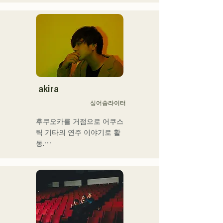
밴드 결성을 계기로 일렉트
릭 베이스를 손에 넣는다. 18
세, 후쿠오카 커뮤니케이션 
아트 전문학교에 입학. 졸업 
후, 프로베이시스트로서 활
동을 개시.

국내외의 아티스트와 라이브
·콘서트·학교 콘서트·투어·이
akira
벤트·파티·레코딩·제작·스쿨 
싱어송라이터
레슨·출장 레슨·프라이빗 레
슨 등. Youtube에는 취주악
후쿠오카를 거점으로 어쿠스
용 해설 동영상을 업.

틱 기타의 연주 이야기로 활
최근에는 동영상 제작 편집·
동.

음성 편집·믹싱 엔지니어·디
그리스도인 가정에서 태어나 
렉터·프로듀서로서도 활동하
어린 시절부터 교회 음악과 
고 있다.

가스펠을 만져 자란다.

중학교 2학년 여름방학에 기
그 음악성은 다 장르에 그리
타를 연주하기 시작하면서 
고 클래식·락·팝스·J-Pop·라
동시에 작사 작곡도 하게 됐
틴·재즈·고스펠·R&B·퓨전·서
다.
