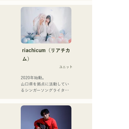
CHOYO(Key./Gt.), 전 meow
活躍中。

의 오오츠키(Dr.), the 
家族で音楽を楽しむミュー
perfect me의 후루히로 유야
ジックファミリー。

(Gt.), xanadoo의 S0.(Ba.)를 
10代後半にアメリカへ4年
맞아 활동을 한다.

半留学。

現在はLOVE FMの"music 
【NEW SINGLE】

×serendipity"でラジオDJを
2025년 6월 25일에 신곡 
務める。

riachicum（リアチカ
「세계는 사랑이야」를 릴리
またアーティストの傍、モ
ム）
스.
デルやタレントとしても活
ユニット
躍中。世界的有名なオーデ
ィション番組「ブリテンズ
2020年始動。

ゴットタレント」で日本人
山口県を拠点に活動してい
の芸人史上初のゴールデン
るシンガーソングライター
ブザーを獲得し、その後ス
のRiSE(山本莉晴)とトラッ
ペインのゴットタレントで
クメイカーのNOPEによる
もゴールデンブザーを獲得
ユニット

した、ノボせもんなべの応
コロナ禍に入り、音楽で山
援歌「ゴールデンブザー」
口県を盛り上げたいという
や、アメリカ留学時代の心
思いからユニットを始動。
