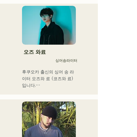
개성 넘치는 Ba. SEIYA, Dr. 
SHO에 의해 만들어지는 악
곡은 캐치에서 어딘가 익숙
한 록 사운드가 특징이며 독
특한 AREINT 사운드를 만들
어 내고있다. 

「KBC 라디오 호크스 중계 
2024」의 오프닝곡에 
오즈 와료
「Remember Me」가 채용
싱어송라이터
되었다.
후쿠오카 출신의 싱어 송 라
이터 오즈와 료 (코즈와 료)
입니다.

현재는 도쿄를 중심으로 노
상 라이브, TikTok 전달, 이
벤트 등에 출연하면서 활동
하고 있습니다!

어린 시절부터 음악을 좋아