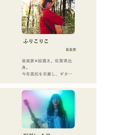
가요록의 에센스가 Vo&Gt.
가미야 유우마의 윤기가 있
는 가성으로 향수를 느끼는 
곡에 숨쉬고 있다. Vo&Gt.가
미야 유우마를 중심으로 낳
는, 때로는 상냥하고, 때로 격
ふりこりこ
렬함을 수반하는 멜로디와 
音楽家
가사에 멤버의 다양한 음악 
뿌리가 더해져 폭넓은 악곡
音楽家✕絵描き。佐賀県出
을 만들어, 「영화가요 록」
身。

을 내걸고 활동하고 있다.
今年高校を卒業し、ギター
や民族楽器、日用品などを
用いた、独自の音楽制作を
行う傍ら、大胆な色彩感覚
を活かしたアート制作に励
む。枠に収まりきれないマ
ルチな表現スタイルを確立
するため、日々探求を続け
ている。現在はSNSを中心
に、自身の表現を発信中。