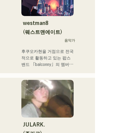
NEGI☆U에의 악곡 제공, 
드
2022년말에 발표의 holox 
「상야 리페인트」는 200만 
재생을 돌파 등 메이저 씬으
westman8
로 활동의 폭을 넓히고 있다.

(웨스트맨에이트)
후쿠오카 스쿨 오브 뮤직 & 
음악가
댄스 전문 학교 음악 프로듀
후쿠오카현을 거점으로 전국
스과 강사.
적으로 활동하고 있는 팝스 
밴드 「balconny」의 멤버인 
서양평이 「westman8」이
라고 명의를 새롭게 2025년
부터 솔로 프로젝트를 시동. 
음악 생성 AI를 활용한 악곡
을 제작해 전달하고 있다.

2025년 2월 미니앨범을 3작 
연속 발매, 1st 미니앨범 'the 
City Pop vol.1'에 수록된 
'Gift'가 'KBC MUSIC 
JULARK.
SPLASH' 3월기 헤비로테이