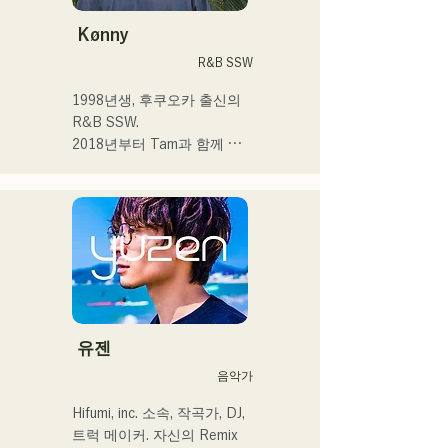
합니다.

고등학교에 들어간 후 사람 
Kønny
앞에서 노래를 부르게 되어 
R&B SSW
가수가 되고 싶다고 품게 되
었습니다.

1998년생, 후쿠오카 출신의 
한사람 한사람에게 다가가는 
R&B SSW.

음악을 만들어 가고 싶습니
2018년부터 Tam과 함께 
다.

MAVRIQ(구:MELTY 
LOUNGE)로서 후쿠오카를 
 ・campuscollection2022 그
중심으로 음악 활동을 개시.

랑프리

2022년부터 Kønny로서 솔
・오리지널 곡 「푸딩」이 
로 명의에서도 활동을 개시.

2024년 KBC 라디오 오프닝 
어린 시절부터 영향을 받은 
곡으로 채용된다

90's와 00's의 R&B 뮤직을 
캡처해 신선한 사운드를 추
2024년 12월 24일에 다이마
구하고 있다. 달콤한 목소리
유젠
루 파사주 광장에서 열리는 
와 곳곳에 보여주는 R&B만
음악가
자선 뮤직슨에 출연 예정
의 코러스 워크가 매력.

세련된 스타일에 주목해 주
Hifumi, inc. 소속, 작곡가, DJ, 
셨으면 한다.
트럭 메이커. 자신의 Remix 