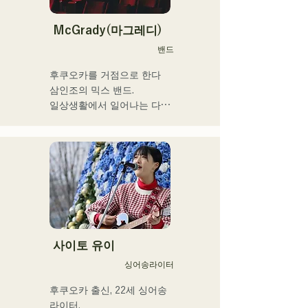
울·펑크·취주악·연가·민족 음
17세에 공민관이나 카페 등
악 등, 다양한 스타일의 음악
에서의 음악 활동을 개시, 현
McGrady(마그레디)
을 연주한다.

재는 현내외 불문하고 라이
밴드
이들의 스타일이나 곡에 맞
브 하우스 등에도 활동의 장
추어, 콘트라 버스와 일렉베
을 펼치고 있다.

후쿠오카를 거점으로 한다

이스를 구분하고 있다.

누구에게나 있는 마음의 움
삼인조의 믹스 밴드.

직임을 가사에 실어주는 강
일상생활에서 일어나는 다양
현재 후쿠오카를 중심으로 
력한 가성이 매력의 싱어송 
한 '갈등'에 초점을 맞추고,

음악 활동을 계속하는 스튜
라이터.
”있는 그대로 있는 것의 긍
디오 세션 뮤지션이다.
정”을 테마로 한 가사를 만들
어낸다.

R&B에 촉발된 스모키한 가
성과,

백그라운드의 다른 멤버들이 
방어하다

장르를 넘은 연주는, 그 밖에 
사이토 유이
유례없는 독자적인 그루브를 
싱어송라이터
연주한다.
후쿠오카 출신, 22세 싱어송 
라이터.
