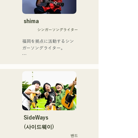
友とコライトした本格的カ
当初は動画配信サイトでの
ントリーソング「Life Goes 
活動のみだったが、2020年
On」もバズり中！

12月より、山口県の地元イ
shima
それらの楽曲を揃えた自身
ベントやライブハウスでの
初のフルアルバム「ONE 
シンガーソングライター
ライブ活動を始める。

BIG FAMILY」を
地元音楽イベントやライブ
福岡を拠点に活動するシン
2025.12.31にリリースし、
ハウスを中心にパフォーマ
ガーソングライター。

iTunesカントリーアルバム
ンスをしている。
で初登場5位、その後3位を
アコースティックギターの
獲得。

弾き語りスタイルで、ロッ
日本テレビ「笑ってこらえ
クティストの力強さとバラ
て」、FBS「福岡く
ードの繊細さを併せ持つ楽
ん。」、「発見らくちゃ
曲を届けている。

く！」やFUKUOKA 
STREET PARTY、
 コンセプトは、「等身大の
Hannibal Halloween Music 
ままで。僕とあなたのため
Festival ,sunset live2019、
の音楽を。」気持ちが落ち
SideWays
鷹祭Summer Boostイベン
込んだ時や、心が沈んでし
トステージにも出演。MCと
(사이드웨이)
まう時こそ聴いてほしい。

してはRugby World 
밴드
自分自身も迷いや葛藤を抱
cup2019 Public viewing、競