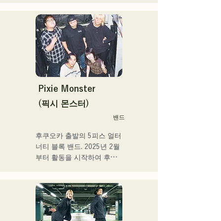
사 등 멀티에 활동중. 성장이 
목표를 내걸어 밴드를 결성. 
좋은 가성과 탁월한 가창력
CHiKa의 투명감 있는 목소
을 겸비한 차세대를 담당하
리, 등신대의 가사를 어딘가 
는 싱어송 라이터.
그리운 멜로디에 올린 곡은 
폭넓은 세대의 지지를 얻고 
있다. 그 악곡을 지원하도록 
멤버의 개성이 살려 그 소리
도 부드럽게 따뜻하다.

Pixie Monster
후쿠오카를 중심으로 라이브 
(픽시 몬스터)
하우스와 야외 이벤트 등에 
밴드
출연 중. 또 SNS에서의 동영
상 투고·배신의 활동도 실시
후쿠오카 출발의 5피스 얼터
하고 있다.
너티 블록 밴드. 2025년 2월
부터 활동을 시작하여 후쿠
오카현 내의 라이브하우스를 
중심으로 활동하고 있다. 외
로움이나 갈등에 다가가는 
가사, 귀에 남는 기타 리프를 
의식해, 듣는 사람의 마음에 