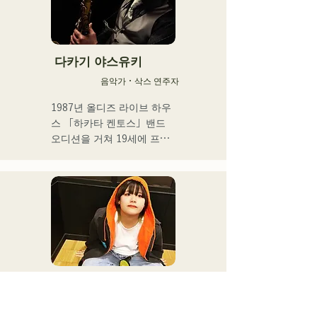
2025년 4월에 HKT48을 졸
업. 프리에서의 활동과 아티
스트 활동을 본격화. 

다카기 야스유키
툴드 규슈 2025 공식 이미지 
음악가・삭스 연주자
송이 되는 1st SINGLE 
「ESPOIR」을 2025.7.2에 
1987년 올디즈 라이브 하우
릴리스

스 「하카타 켄토스」밴드 
오디션을 거쳐 19세에 프로 
2nd SINGLE 「YUMEIRO」
뮤지션으로서의 활동을 스타
에서는,

트.

자신 첫 작사를 담당하고 그
이후 댄스홀, 나이트클럽 등
룹 재적 중 졸업을 결의한 타
의 레귤러 밴드에 있어서 재
이밍에 의미를 담은 내용을 
즈, 라틴, 팝 등 다양한 장르
가사로 표현했다.
의 연주 캐리어를 거듭한다.

현재는, 야마하삭스 강사로
서 폭넓은 연령층을 대상으
로 한 연주지도도 실시하면
MikiHo
서, 후쿠오카를 중심으로 라
シンガーソングライター
이브, 이벤트 연주 등 다양한 