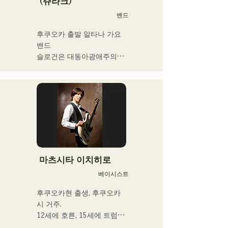
(쥬라크)
션으로 선정된다.

밴드
2025년 1월 1일부터 시작한 
유튜브 채널 '발코니 TV'는 3
후쿠오카 출발 알타나 가요 
개월간 등록자 4만명을 넘어 
밴드

지금도 늘고 있다.

슬로건은 대동아광애주의

밴드맨, 음악 작가, 기업 경영
자, 라디오 성격 및 다양한 
프론트맨을 맡는 키요하라의 
직함을 가진 이색 아티스트.
독자적인 세계관이 엿볼 수 
있는 가사와 전위적이고 매
력적인 사운드가 특징
마츠시타 이치히로
베이시스트
후쿠오카현 출생, 후쿠오카
시 거주.

12세에 호른, 15세에 트럼펫
을 경험. 16세, 친구와의 록 