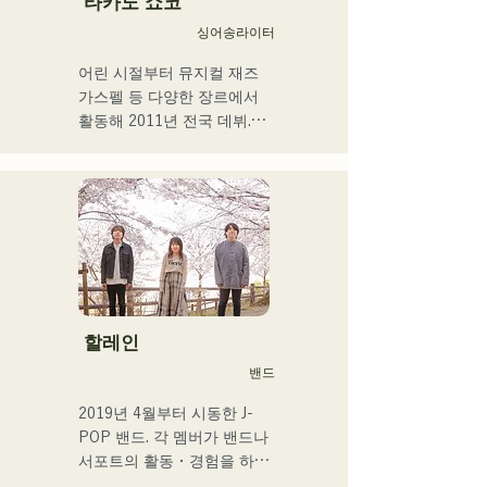
타카노 쇼코
싱어송라이터
어린 시절부터 뮤지컬 재즈 
가스펠 등 다양한 장르에서 
활동해 2011년 전국 데뷔.

현지 후쿠오카, 규슈를 중심
으로 각 미디어 등에서 다루
어져 기업 CM송이나 영화 
등에도 많이 종사한다.

2014년~2017년에는 도쿄를 
거점으로 활동해, 포카리스 
웨트의 TVCM송이나 후지
TV 「MUSIC FAIR」에서 
모리야마 나오타로씨의 코러
할레인
스, 록 뮤지컬 출연 등 폭넓
밴드
게 활동.

2017년부터 거점을 후쿠오
2019년 4월부터 시동한 J-
카로 되돌려 자신의 활동에 
POP 밴드. 각 멤버가 밴드나 
더해 라디오 퍼스널리티, 보
서포트의 활동・경험을 하고 
이스 트레이너, 전문학교 강
있는 가운데, 새로운 음악의 