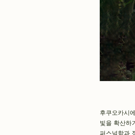
후쿠오카시에 
빛을 확산하기
퍼스널함과 