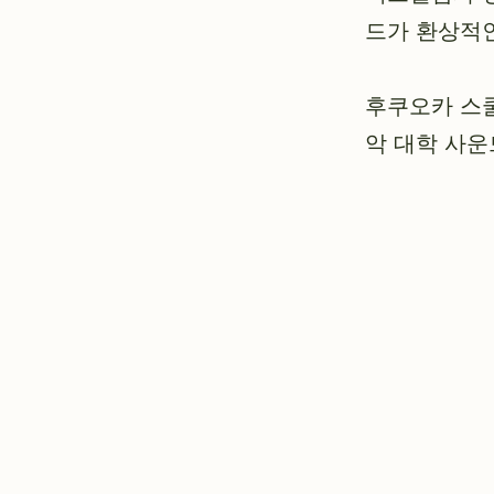
드가 환상적인
후쿠오카 스쿨
악 대학 사운